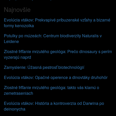
Najnovšie
Evolúcia vtákov: Prekvapivé príbuzenské vzťahy a bizarné
formy kenozoika
Potulky po múzeách: Centrum biodiverzity Naturalis v
Leidene
Zlostné frfľanie mrzutého geológa: Prečo dinosaury s perím
vyzerajú naprd
Zamyslenie: Úžasná pestrosť biotechnológií
Evolúcia vtákov: Opačné operence a dinovtáky druhohôr
Zlostné frfľanie mrzutého geológa: takto vás klamú o
zemetraseniach
Evolúcia vtákov: História a kontroverzia od Darwina po
deinonycha