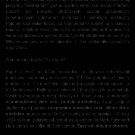
jaskyni v Nevade ťažiť guáno. Okrem neho, tak hovorí internet,
narazili na niekoľko obrovských kostier prisúdených
červenovlasým ľudožrútom Si-Te-Cah z mytológie miestnych
Pajutov. Obrovské kostry sa vraj podarilo objaviť aj v ďalších
rokoch - niektoré merali okolo 2,5 m, ďalšie takmer tri metre. Na
webe sa dokonca môžeme dočítať, že Humboldtovo múzeum vo
Winnmucce potvrdilo, že niekoľko z nich uskladnilo vo svojich
depozitoch.
A čo hovoria triezvejšie zdroje?
Pugh a Hart pri ťažbe nachádzali a obvykle zahadzovali
množstvo starodávnych artefaktov. V hĺbke jedného až dvoch
metrov zistili, že množstvo nálezov prevyšuje hmotu guána, a
tak kontaktovali Kalifornskú univerzitu, ktorej jaskyňu prenechali.
Výskum viedol antropológ Llewellyn L. Loud, ktorý tu podrobne
skatalogizoval viac ako 10-tisíc artefaktov
. Loud však v
žiadnej svojej správe
nespomína obrovské kosti alebo obrie
artefakty
napriek tomu, že by ho takýto nález preslávil. V roku
1924 výskum pokračoval, pridal sa aj archeológ Mark Raymond
Harringon a niekoľko ďalších vedcov.
Zase ani slovo o obroch
.