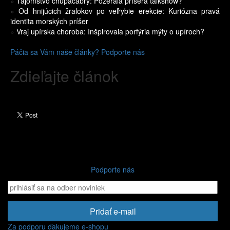
»
Tajomstvo chupacabry: Pozerala príšera talkshow?
»
Od hnijúcich žralokov po veľrybie erekcie: Kuriózna pravá
identita morských príšer
»
Vraj upírska choroba: Inšpirovala porfýria mýty o upíroch?
Páčia sa Vám naše články? Podporte nás
Zdieľajte článok
Podporte nás
Pridať e-mail
Za podporu ďakujeme e-shopu