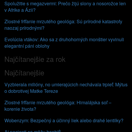
Spolužitie s megazvermi: Prečo žijú slony a nosorožce len
v Afrike a Ázii?
Zlostné frfľanie mrzutého geológa: Sú prírodné katastrofy
naozaj prírodnými?
Evolúcia vtákov: Ako sa z druhohorných monštier vyvinuli
elegantní páni oblohy
Najčítanejšie za rok
Najčítanejšie
Vyzbierala milióny, no umierajúcich nechávala trpieť: Mýtus
o dobrotivej Matke Tereze
Zlostné frfľanie mrzutého geológa: Himalájska soľ –
korenie života?
Wobenzym: Bezpečný a účinný liek alebo drahé lentilky?
Aj pacienti sa môžu hanbiť!