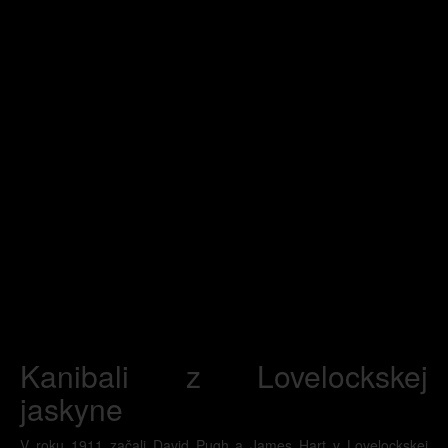
Kanibali z Lovelockskej
jaskyne
V roku 1911 začali David Pugh a James Hart v Lovelockskej