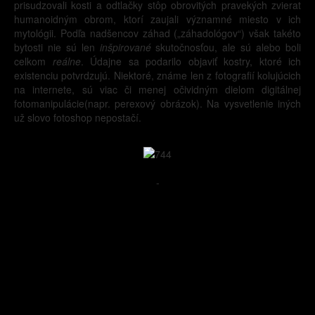
prisudzovali kosti a odtlačky stôp obrovitých pravekých zvierat
humanoidným obrom, ktorí zaujali významné miesto v ich
mytológii. Podľa nadšencov záhad („záhadológov“) však takéto
bytosti nie sú len
inšpirované
skutočnosťou, ale sú alebo boli
celkom
reálne
. Údajne sa podarilo objaviť kostry, ktoré ich
existenciu potvrdzujú. Niektoré, známe len z fotografií kolujúcich
na internete, sú viac či menej očividným dielom digitálnej
fotomanipulácie(napr. perexový obrázok). Na vysvetlenie iných
už slovo fotoshop nepostačí.
-