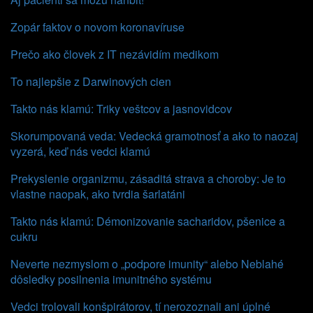
Zopár faktov o novom koronavíruse
Prečo ako človek z IT nezávidím medikom
To najlepšie z Darwinových cien
Takto nás klamú: Triky veštcov a jasnovidcov
Skorumpovaná veda: Vedecká gramotnosť a ako to naozaj
vyzerá, keď nás vedci klamú
Prekyslenie organizmu, zásaditá strava a choroby: Je to
vlastne naopak, ako tvrdia šarlatáni
Takto nás klamú: Démonizovanie sacharidov, pšenice a
cukru
Neverte nezmyslom o „podpore imunity“ alebo Neblahé
dôsledky posilnenia imunitného systému
Vedci trolovali konšpirátorov, tí nerozoznali ani úplné