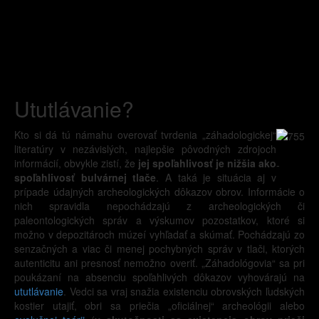
Ututlávanie?
Kto si dá tú námahu overovať tvrdenia „záhadologickej“
literatúry v nezávislých, najlepšie pôvodných zdrojoch
informácií, obvykle zistí, že
jej spoľahlivosť je nižšia ako
-
spoľahlivosť bulvárnej tlače
. A taká je situácia aj v
prípade údajných archeologických dôkazov obrov. Informácie o
nich spravidla nepochádzajú z archeologických či
paleontologických správ a výskumov pozostatkov, ktoré si
možno v depozitároch múzeí vyhľadať a skúmať. Pochádzajú zo
senzačných a viac či menej pochybných správ v tlači, ktorých
autenticitu ani presnosť nemožno overiť. „Záhadológovia“ sa pri
poukázaní na absenciu spoľahlivých dôkazov vyhovárajú na
ututlávanie
. Vedci sa vraj snažia existenciu obrovských ľudských
kostier utajiť, obri sa priečia „oficiálnej“ archeológii alebo