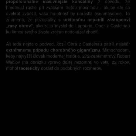
proporcionálne masívnejšie končatiny
z dôvodu, že
hmotnosť rastie pri zväčšení treťou mocninou - ak by ste sa
dvakrát zväčšili, vaša hmotnosť by narástla osemnásobne. To
znamená, že pozostatky
s určitosťou nepatrili zástupcovi
„rasy obrov“
, ako si to myslel de Lapouge. Obor z Castelnau
ku koncu svojho života zrejme nedokázal chodiť.
Ak teda nejde o podvod, kosti Obra z Castelnau patrili najskôr
extrémnemu prípadu chorobného gigantizmu
. Mimochodom,
keby najvyšší človek modernej histórie, 272-centimetrový Robert
Wadlov (na obrázku vpravo dole) nezomrel vo veku 22 rokov,
mohol
teoreticky
dorásť do podobných rozmerov.