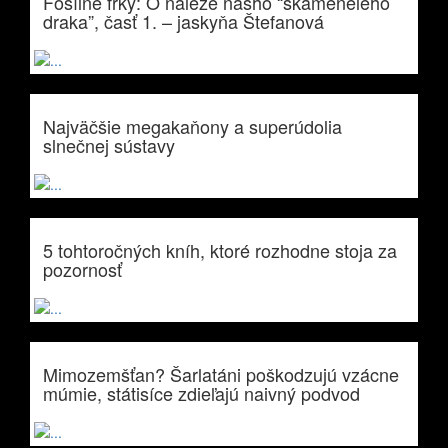
Fosílne frky: O náleze nášho “skamenelého
draka”, časť 1. – jaskyňa Štefanová
Najväčšie megakaňony a superúdolia
slnečnej sústavy
5 tohtoročných kníh, ktoré rozhodne stoja za
pozornosť
Mimozemšťan? Šarlatáni poškodzujú vzácne
múmie, státisíce zdieľajú naivný podvod