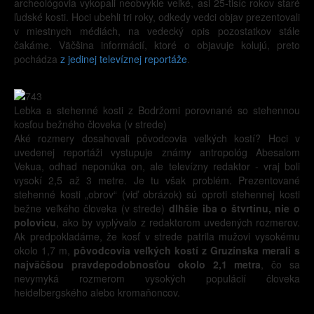
archeológovia vykopali neobvykle veľké, asi 25-tisíc rokov staré
ľudské kosti. Hoci ubehli tri roky, odkedy vedci objav prezentovali
v miestnych médiách, na vedecký opis pozostatkov stále
čakáme. Väčšina informácií, ktoré o objavuje kolujú, preto
pochádza
z jedinej televíznej reportáže
.
Lebka a stehenné kosti z Bodržomi porovnané so stehennou
kosťou bežného človeka (v strede)
Aké rozmery dosahovali pôvodcovia veľkých kostí? Hoci v
uvedenej reportáži vystupuje známy antropológ Abesalom
Vekua, odhad neponúka on, ale televízny redaktor - vraj boli
vysokí 2,5 až 3 metre. Je tu však problém. Prezentované
stehenné kosti „obrov“ (viď obrázok) sú oproti stehennej kosti
bežne veľkého človeka (v strede)
dlhšie iba o štvrtinu, nie o
polovicu
, ako by vyplývalo z redaktorom uvedených rozmerov.
Ak predpokladáme, že kosť v strede patrila mužovi vysokému
okolo 1,7 m,
pôvodcovia veľkých kostí z Gruzínska merali s
najväčšou pravdepodobnosťou okolo 2,1 metra
, čo sa
nevymyká rozmerom vysokých populácií človeka
heidelbergského alebo kromaňoncov.