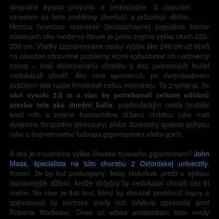
dvojnohé bytosti prirýchlo a nedôsledne. S rastúcim
-
vzrastom sa tieto problémy zhoršujú a pribúdajú ďalšie.
Hornou hranicou rozmerov životaschopnej populácie tvorov
stavaných ako moderný človek je preto zrejme výška okolo 220-
230 cm. Všetky zaznamenané osoby vyššie ako 240 cm už trpeli
na závažné zdravotné problémy, ktoré spôsoboval ich nadmerný
vzrast – mali deformovanú chrbticu a bez pomocných bariel
nedokázali chodiť. Ako sme spomenuli, pri dvojnásobnom
zväčšení tela rastie hmotnosť treťou mocninou. To znamená, že
obri vysokí 2,5 m a viac by potrebovali celkom odlišnú
stavbu tela ako dnešní ľudia
, predovšetkým oveľa hrubšie
kosti nôh a zrejme horizontálne držanú chrbticu (ako mali
dvojnohé teropódne dinosaury) alebo štvornohý spôsob pohybu
(ako u trojmetrového ľudoopa gigantopiteka alebo goríl).
A aká je maximálna výška človeka trpiaceho gigantizmom?
John
Mass, špecialista na túto chorobu z Oxfordskej univerzity
,
hovorí, že by bol prekvapený, keby ktokoľvek prežil s výškou
(správnejšie dĺžkou, keďže dotyčný by nedokázal chodiť) cez tri
metre. Na vine je tlak krvi, ktorý by dokázal pretrhnúť tepny a
spôsoboval by bercove vredy (ich infekcia spôsobila smrť
Roberta Wadlowa). Dnes sú vďaka antibiotikám tieto vredy