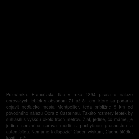
Poznámka: Francúzska tlač v roku 1894 písala o náleze
obrovských lebiek s obvodom 71 až 81 cm, ktoré sa podarilo
objaviť neďaleko mesta Montpellier, teda približne 5 km od
pôvodného nálezu Obra z Castelnau. Takéto rozmery lebiek by
súhlasili s výškou okolo troch metrov. Žiaľ, jediné, čo máme, je
jediná senzačná správa médií s pochybnou presnosťou a
autenticitou. Nemáme k dispozícii žiaden výskum, žiadnu štúdiu,
kosti... nič.