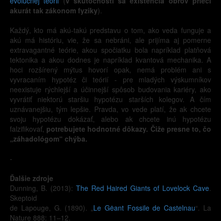
evolučnej teórii
(
v skutočnosti sa existencia obrov prieči
akurát tak zákonom fyziky
).
Každý, kto má akú-takú predstavu o tom, ako veda funguje a
akú má históriu, vie, že sa nebráni, ale prijíma aj pomerne
extravagantné teórie, akou spočiatku bola napríklad platňová
tektonika a akou dodnes je napríklad kvantová mechanika. A
hoci rozšírený mýtus hovorí opak, nemá problém ani s
vyvracaním hypotéz či teórií - pre mladých výskumníkov
neexistuje rýchlejší a účinnejší spôsob budovania kariéry, ako
vyvrátiť niektorú staršiu hypotézu starších kolegov. A čím
uznávanejšiu, tým lepšie. Pravda, vo vede platí, že ak chcete
svoju hypotézu dokázať, alebo ak chcete inú hypotézu
falzifikovať,
potrebujete hodnotné dôkazy. Čiže presne to, čo
„záhadológom“ chýba.
-
Ďalšie zdroje
Dunning, B. (2013):
The Red Haired Giants of Lovelock Cave
.
Skeptoid
de Lapouge, G. (1890). „
Le Gėant Fossile de Castelnau
“. La
Nature 888: 11–12.