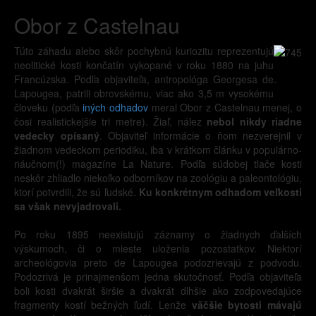
Obor z Castelnau
Túto záhadu alebo skôr pochybnú kuriozitu reprezentujú
neolitické kosti končatín vykopané v roku 1880 na juhu
Francúzska. Podľa objaviteľa, antropológa Georgesa de
-
Lapougea, patrili obrovskému, viac ako 3,5 m vysokému
človeku (podľa
iných odhadov
meral Obor z Castelnau menej, o
čosi realistickejšie tri metre). Žiaľ, nález
nebol nikdy riadne
vedecky opísaný
. Objaviteľ informácie o ňom nezverejnil v
žiadnom vedeckom periodiku, iba v krátkom článku v populárno-
náučnom(!) magazíne La Nature. Podľa súdobej tlače kosti
neskôr zhliadlo niekoľko odborníkov na zoológiu a paleontológiu,
ktorí potvrdili, že sú ľudské.
Ku konkrétnym odhadom veľkosti
sa však nevyjadrovali.
Po roku 1895 neexistujú záznamy o žiadnych ďalších
výskumoch, či o mieste uloženia pozostatkov. Niektorí
archeológovia preto de Lapougea podozrievajú z podvodu.
Podozrivá je prinajmenšom jedna skutočnosť. Podľa objaviteľa
boli kosti dvakrát širšie a dvakrát dlhšie ako zodpovedajúce
fragmenty kostí bežných ľudí. Lenže
väčšie bytosti mávajú