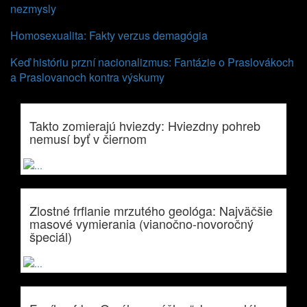
nezmysly
Homosexualita: Fakty verzus demagógia
Keď históriu przní nacionalizmus: Fantázie o Praslovákoch
a Praslovanoch kontra výskumy
Takto zomierajú hviezdy: Hviezdny pohreb
nemusí byť v čiernom
Zlostné frflanie mrzutého geológa: Najväčšie
masové vymierania (vianočno-novoročný
špeciál)