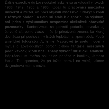
Ďalšie expedície do Lovelockskej jaskyne sa uskutočnili v rokoch
1936, 1949, 1950 a 1965. Kopali tu
pracovníci množstva
univerzít a múzeí
, ale
hoci objavili množstvo ľudských kostí
z rôznych období, a tieto sú stále k dispozícii na výskum,
ani jeden z výskumníkov nespomína akékoľvek obrovské
pozostatky
. Kanibalizmus sa potvrdiť podarilo, rovnako aj
červené sfarbenie vlasov – čo je prirodzená zmena, ku ktorej
dochádza pri pochovaní v istých teplotách a typoch pôdy. Podľa
americkej folkloristky Adrienne Mayorovej je preto moderný
mýtus o Lovelockských obroch dielom
fantázie miestnych
podnikavcov, ktorú hnali snahy vytvoriť turistickú atrakciu
.
Inšpiráciou im možno bol nález jedného z baníkov, Jamesa
Harta. Ten spomína, že pri ťažbe narazil na veľkú, takmer
dvojmetrovú múmiu muža.