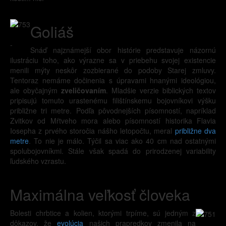
Goliáš
-
Snáď najznámejší obor histórie predstavuje názornú
ilustráciu toho, ako výrazne sa v priebehu svojej existencie
menili mýty neskôr zozbierané do podoby Starej zmluvy.
Tentoraz nemáme dočinenia s úpravami hnanými ideológiou,
ale obyčajným
zveličovaním
. Mladšie verzie biblických textov
pripisujú tomuto urastenému filištínskemu bojovníkovi výšku
približne tri metre. Podľa pôvodnejších písomností, napríklad
Zvitkov od Mŕtveho mora alebo písomností historika Flavia
Iosepha z prvého storočia nášho letopočtu, meral
približne dva
metre
. To nie je málo. Týčil sa viac ako 40 cm nad ostatnými
spolubojovníkmi. Stále však spadá do prirodzenej variability
ľudského vzrastu.
Maximálna veľkosť človeka
Bolesti chrbtice a kolien, ktorými trpíme, sú jedným z
dôkazov, že
evolúcia
našich prapredkov zmenila na