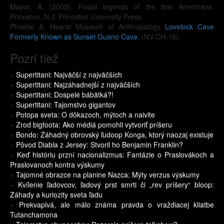
Mayor, A. (2005). Fossil legends of the first Americans.
Princeton, N.J: Princeton University Press.
Phoebe A. Hearst Museum of Anthropology
Lovelock Cave
Formerly Known as Sunset Guano Cave
, (NV-CH-18)
Pozri tiež
»
Supertitani: Najväčší z najväčších
»
Supertitani: Najzáhadnejší z najväčších
»
Supertitani: Dospelé bábätká?!
»
Supertitani: Tajomstvo gigantov
»
Potopa sveta: O dôkazoch, mýtoch a naivite
»
Zrod bigfoota: Ako médiá pomohli vytvoriť príšeru
»
Bondo: Záhadný obrovský ľudoop Konga, ktorý naozaj existuje
»
Pôvod Diabla z Jersey: Stvoril ho Benjamin Franklin?
»
Keď históriu przní nacionalizmus: Fantázie o Praslovákoch a
Praslovanoch kontra výskumy
»
Tajomné obrazce na planine Nazca: Mýty verzus výskumy
»
Kvílenie ľadovcov, ľadový prst smrti či „rev príšery“ bloop:
Záhady a kuriozity sveta ľadu
»
Prekvapivá, ale málo známa pravda o vraždiacej kliatbe
Tutanchamona