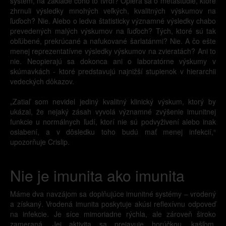
systém, na základe čoho to tvrdí? Opiera sa o metaštúdie, ktoré
zhrnuli výsledky mnohých veľkých, kvalitných výskumov na
ľuďoch? Nie. Alebo o ledva štatisticky významné výsledky chabo
prevedených malých výskumov na ľuďoch? Tých, ktoré sú tak
obľúbené, prekrúcané a nafukované šarlatánmi? Nie. A čo ešte
menej reprezentatívne výsledky výskumov na zvieratách? Ani to
nie. Neopierajú sa dokonca ani o laboratórne výskumy v
skúmavkách - ktoré predstavujú najnižší stupienok v hierarchii
vedeckých dôkazov.
„Zatiaľ som nevidel jediný kvalitný klinický výskum, ktorý by
ukázal, že nejaký zásah vyvolá významné zvýšenie imunitnej
funkcie u normálnych ľudí, ktorí nie sú podvyživení alebo inak
oslabení, a v dôsledku toho budú mať menej infekcií,“
upozorňuje Crislip.
Nie je imunita ako imunita
Máme dva navzájom sa doplňujúce imunitné systémy – vrodený
a získaný. Vrodená imunita poskytuje akúsi reflexívnu odpoveď
na infekcie. Je síce mimoriadne rýchla, ale zároveň široko
zameraná. Jej aktivita sa prejavuje horúčkou, kašľom,