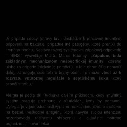
„V prípade sepsy (otravy krvi) dochádza k masívnej imunitnej
odpovedi na baktérie, prípadne iné patogény, ktoré prenikli do
krvného obehu. Nastáva rozvoj systémovej zápalovej odpovede
– SIRS,“ vysvetľuje MUDr. Maroš Rudnay.
„Zápalom, teda
základným mechanizmom nešpecifickej imunity
, ktorého
úlohou v prípade infekcie je pomôcť ju v tele ohraničiť a nepustiť
ďalej, zareaguje celé telo a krvný obeh. To
môže viesť až k
rozvratu vnútornej regulácie a septickému šoku
, ktorý
skončí smrťou.“
Alergia je podľa dr. Rudnaya ďalším príkladom, kedy imunitný
systém reaguje prehnane v situáciách, kedy by nemusel.
„Alergia je v jednoduchosti výrazná reakcia imunitného systému
na bežné, neškodné antigény, ktorá navyše svojou intenzitou
nezodpovedá reálnemu ohrozeniu a aktuálnej potrebe
organizmu,“ hovorí lekár.