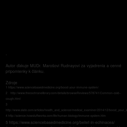
-
Autor ďakuje MUDr. Marošovi Rudnayovi za vyjadrenia a cenné
pripomienky k článku.
Zdroje
1 https://www.sciencebasedmedicine.org/boost-your-immune-system/
2 http://www.thecochranelibrary.com/details/browseReviews/578741/Common-cold--
cough.html
3
http://www.slate.com/articles/health_and_science/medical_examiner/2014/12/boost_you
4 http://science.howstuffworks.com/life/human-biology/immune-system.htm
5 https://www.sciencebasedmedicine.org/belief-in-echinacea/