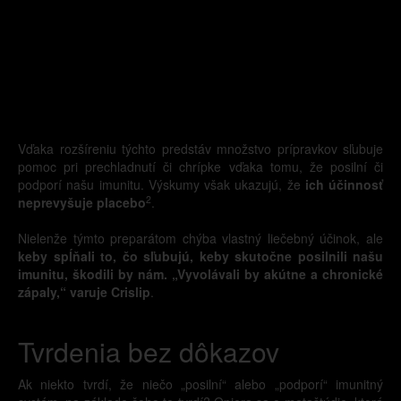
Vďaka rozšíreniu týchto predstáv množstvo prípravkov sľubuje
pomoc pri prechladnutí či chrípke vďaka tomu, že posilní či
podporí našu imunitu. Výskumy však ukazujú, že
ich účinnosť
2
neprevyšuje placebo
.
Nielenže týmto preparátom chýba vlastný liečebný účinok, ale
keby spĺňali to, čo sľubujú, keby skutočne posilnili našu
imunitu, škodili by nám. „Vyvolávali by akútne a chronické
zápaly,“ varuje Crislip
.
Tvrdenia bez dôkazov
Ak niekto tvrdí, že niečo „posilní“ alebo „podporí“ imunitný