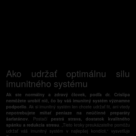
Ako udržať optimálnu silu
imunitného systému
Ak ste normálny a zdravý človek, podľa dr. Crislipa
nemôžete urobiť nič, čo by váš imunitný systém významne
podporilo
. Ak si imunitný systém len chcete udržať fit, ani vtedy
nepotrebujete míňať peniaze na neúčinné preparáty
šarlatánov
. Postačí
pestrá strava, dostatok kvalitného
spánku a redukcia stresu
. „Tieto kroky preukázateľne pomôžu
udržať váš imunitný systém v najlepšej kondícii,“ vysvetľuje