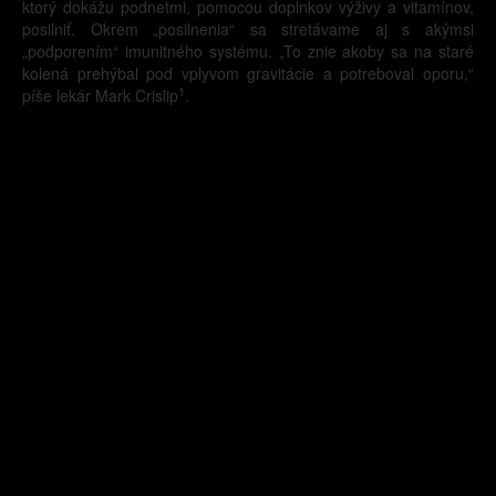
ktorý dokážu podnetmi, pomocou doplnkov výživy a vitamínov,
posilniť. Okrem „posilnenia“ sa stretávame aj s akýmsi
„podporením“ imunitného systému. „To znie akoby sa na staré
kolená prehýbal pod vplyvom gravitácie a potreboval oporu,“
1
píše lekár Mark Crislip
.