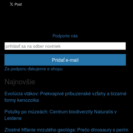
Podporte nás
Pridať e-mail
Za podporu ďakujeme e-shopu
Najnovšie
Evolúcia vtákov: Prekvapivé príbuzenské vzťahy a bizarné
formy kenozoika
Potulky po múzeách: Centrum biodiverzity Naturalis v
Leidene
Zlostné frfľanie mrzutého geológa: Prečo dinosaury s perím