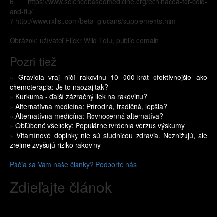
6 https://www.sciencebasedmedicine.org/echinacea-for-cold-
and-flu/
7 http://www.rxlist.com/beta_glucans/supplements.htm
Obrázok: užívateľ Flickr Wild Tofu, public domain
Pozri tiež
»
Graviola vraj ničí rakovinu 10 000-krát efektívnejšie ako
chemoterapia: Je to naozaj tak?
»
Kurkuma - ďalší zázračný liek na rakovinu?
»
Alternatívna medicína: Prírodná, tradičná, lepšia?
»
Alternatívna medicína: Rovnocenná alternatíva?
»
Obľúbené všelieky: Populárne tvrdenia verzus výskumy
»
Vitamínové doplnky nie sú studnicou zdravia. Neznižujú, ale
zrejme zvyšujú riziko rakoviny
Páčia sa Vám naše články? Podporte nás
Zdieľajte článok