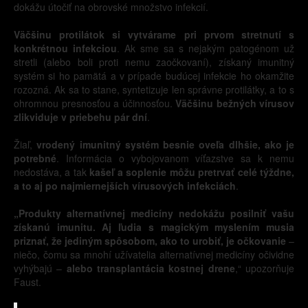
dokážu útočiť na obrovské množstvo infekcií.
Väčšinu protilátok si vytvárame pri prvom stretnutí s
konkrétnou infekciou
. Ak sme sa s nejakým patogénom už
stretli (alebo boli proti nemu zaočkovaní), získaný imunitný
systém si ho pamätá a v prípade budúcej infekcie ho okamžite
rozozná. Ak sa to stane, syntetizuje len správne protilátky, a to s
ohromnou presnosťou a účinnosťou.
Väčšinu bežných vírusov
zlikviduje v priebehu pár dní
.
Žiaľ,
vrodený imunitný systém besnie oveľa dlhšie, ako je
potrebné
. Informácia o vybojovanom víťazstve sa k nemu
nedostáva, a tak
kašeľ a soplenie môžu pretrvať celé týždne,
a to aj po najmiernejších vírusových infekciách
.
„Produkty alternatívnej medicíny nedokážu posilniť vašu
získanú imunitu. Aj ľudia s magickým myslením musia
priznať, že jediným spôsobom, ako to urobiť, je očkovanie
–
niečo, čomu sa mnohí užívatelia alternatívnej medicíny očividne
vyhýbajú –
alebo transplantácia kostnej drene
,“ upozorňuje
Faust.