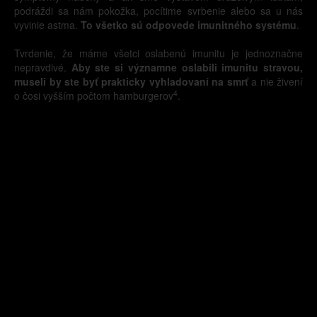
podráždi sa nám pokožka, pocítime svrbenie alebo sa u nás
vyvinie astma.
To všetko sú odpovede imunitného systému
.
Tvrdenie, že máme všetci oslabenú imunitu je jednoznačne
nepravdivé.
Aby ste si významne oslabili imunitu stravou,
museli by ste byť prakticky vyhladovaní na smrť
a nie živení
4
o čosi vyšším počtom hamburgerov
.