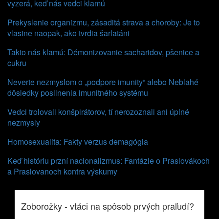
vyzerá, keď nás vedci klamú
Prekyslenie organizmu, zásaditá strava a choroby: Je to
vlastne naopak, ako tvrdia šarlatáni
Takto nás klamú: Démonizovanie sacharidov, pšenice a
cukru
Neverte nezmyslom o „podpore imunity“ alebo Neblahé
dôsledky posilnenia imunitného systému
Vedci trolovali konšpirátorov, tí nerozoznali ani úplné
nezmysly
Homosexualita: Fakty verzus demagógia
Keď históriu przní nacionalizmus: Fantázie o Praslovákoch
a Praslovanoch kontra výskumy
Zoborožky - vtáci na spôsob prvých praľudí?