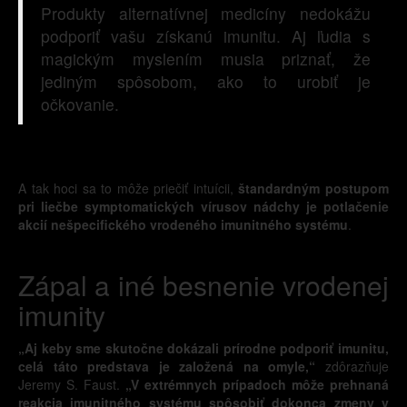
Produkty alternatívnej medicíny nedokážu
podporiť vašu získanú imunitu. Aj ľudia s
magickým myslením musia priznať, že
jediným spôsobom, ako to urobiť je
očkovanie.
A tak hoci sa to môže priečiť intuícii,
štandardným postupom
pri liečbe symptomatických vírusov nádchy je potlačenie
akcií nešpecifického vrodeného imunitného systému
.
Zápal a iné besnenie vrodenej
imunity
„Aj keby sme skutočne dokázali prírodne podporiť imunitu,
celá táto predstava je založená na omyle,“
zdôrazňuje
Jeremy S. Faust.
„V extrémnych prípadoch môže prehnaná
reakcia imunitného systému spôsobiť dokonca zmeny v