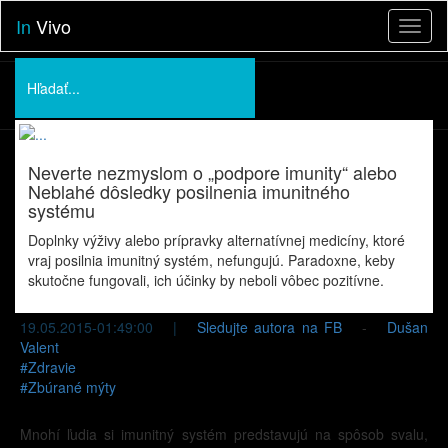
In
Vivo
Toggl
naviga
Podporte nás
O nás
Neverte nezmyslom o „podpore imunity“ alebo
Prednášky
Neblahé dôsledky posilnenia imunitného
systému
Doplnky výživy alebo prípravky alternatívnej medicíny, ktoré
vraj posilnia imunitný systém, nefungujú. Paradoxne, keby
skutočne fungovali, ich účinky by neboli vôbec pozitívne.
19.05.2015-01:49:00 |
Sledujte autora na FB
-
Dušan
Valent
#
Zdravie
#
Zbúrané mýty
Mnohí ľudia si imunitný systém predstavujú na spôsob svalu,