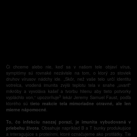
Či chceme alebo nie, keď sa v našom tele objaví vírus,
symptómy sú rovnaké nezávisle na tom, o ktorý zo stoviek
druhov vírusov nádchy ide. „Skôr, než vaše telo určí identitu
votrelca, vrodená imunita zvýši teplotu tela v snahe „uvariť“
mikróby a vyvoláva kašeľ a tvorbu hlienu aby tieto potvorky
3
vypláchlo von,“ upozorňuje
lekár Jeremy Samuel Faust, podľa
ktorého sú
tieto reakcie tela mimoriadne otravné, ale len
mierne nápomocné
.
To, čo infekciu naozaj porazí, je imunita vybudovaná v
priebehu života
. Obsahuje napríklad B a T bunky produkujúce
a interagujúce s proteínmi, ktoré označujeme ako protilátky. Tie