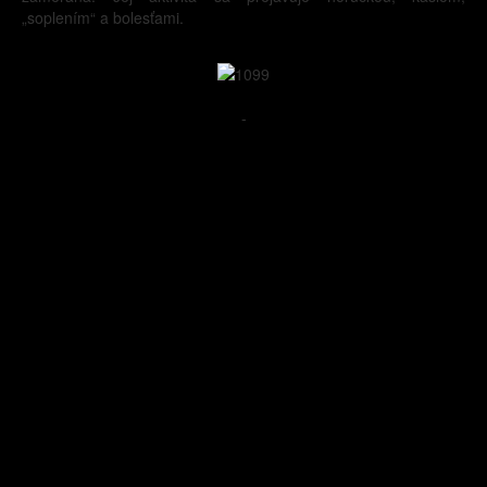
„soplením“ a bolesťami.
-