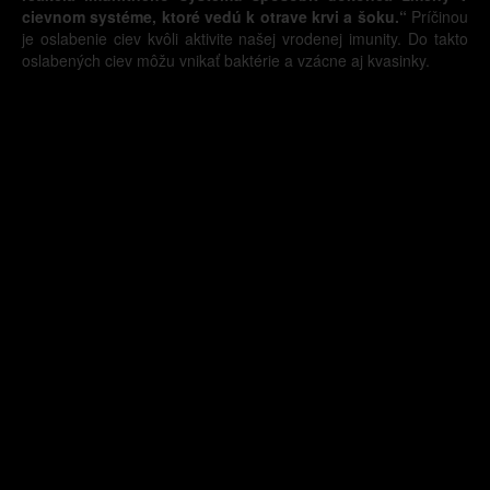
cievnom systéme, ktoré vedú k otrave krvi a šoku.“
Príčinou
je oslabenie ciev kvôli aktivite našej vrodenej imunity. Do takto
oslabených ciev môžu vnikať baktérie a vzácne aj kvasinky.