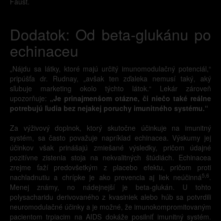
Faust.
Dodatok: Od beta-glukánu po
echinaceu
„Nájdu sa látky, ktoré majú určitý imunomodulačný potenciál,“
pripúšťa dr. Rudnay, „avšak ten zďaleka nemusí taký, aký
sľubuje marketing okolo týchto látok.“ Lekár zároveň
upozorňuje:
„Je prinajmenšom otázne, či niečo také reálne
potrebujú ľudia bez nejakej poruchy imunitného systému.“
Za výživový doplnok, ktorý skutočne účinkuje na imunitný
systém, sa často považuje napríklad echinacea. Výskumy jej
účinkov však prinášajú zmiešané výsledky, pričom údajné
pozitívne zistenia stoja na nekvalitných štúdiách. Echinacea
zrejme ťaží predovšetkým z placebo efektu, pričom proti
5,6
nachladnutiu a chrípke je ako prevencia aj liek neúčinná
.
Menej známy, no nádejnejší je beta-glukán. U tohto
polysacharidu derivovaného z kvasiniek alebo húb sa potvrdili
neuromodulačné účinky a je možné, že imunokompromitovaným
pacientom trpiacim na AIDS dokáže posilniť imunitný systém.