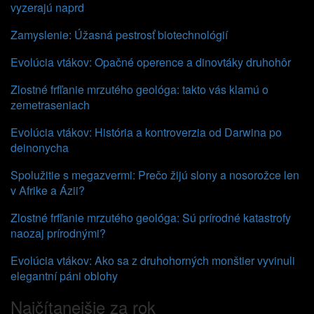
vyzerajú naprd
Zamyslenie: Úžasná pestrosť biotechnológií
Evolúcia vtákov: Opačné operence a dinovtáky druhohôr
Zlostné frfľanie mrzutého geológa: takto vás klamú o
zemetraseniach
Evolúcia vtákov: História a kontroverzia od Darwina po
deinonycha
Spolužitie s megazvermi: Prečo žijú slony a nosorožce len
v Afrike a Ázii?
Zlostné frfľanie mrzutého geológa: Sú prírodné katastrofy
naozaj prírodnými?
Evolúcia vtákov: Ako sa z druhohorných monštier vyvinuli
elegantní páni oblohy
Najčítanejšie za rok