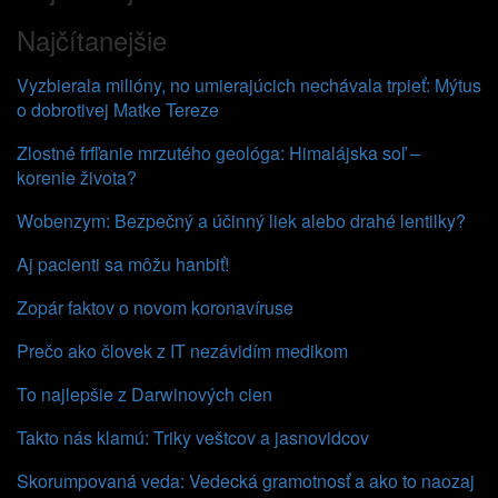
Najčítanejšie
Vyzbierala milióny, no umierajúcich nechávala trpieť: Mýtus
o dobrotivej Matke Tereze
Zlostné frfľanie mrzutého geológa: Himalájska soľ –
korenie života?
Wobenzym: Bezpečný a účinný liek alebo drahé lentilky?
Aj pacienti sa môžu hanbiť!
Zopár faktov o novom koronavíruse
Prečo ako človek z IT nezávidím medikom
To najlepšie z Darwinových cien
Takto nás klamú: Triky veštcov a jasnovidcov
Skorumpovaná veda: Vedecká gramotnosť a ako to naozaj