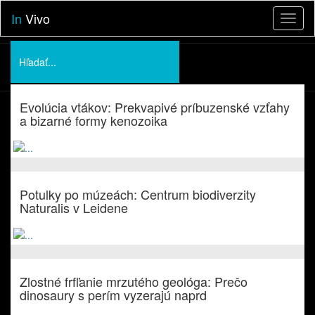
In
Vivo
Toggl
naviga
Podporte nás
Evolúcia vtákov: Prekvapivé príbuzenské vzťahy
O nás
a bizarné formy kenozoika
Prednášky
Potulky po múzeách: Centrum biodiverzity
Naturalis v Leidene
Zlostné frfľanie mrzutého geológa: Prečo
dinosaury s perím vyzerajú naprd