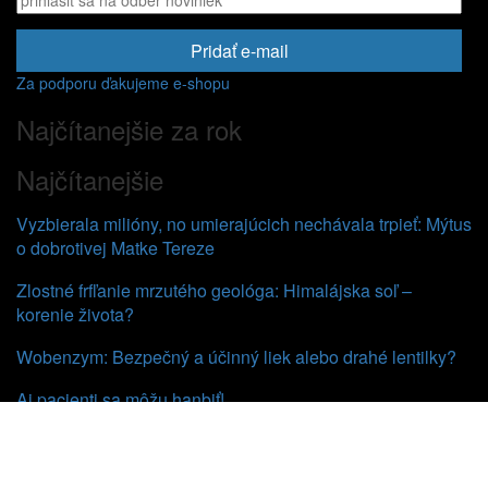
Pridať e-mail
Za podporu ďakujeme e-shopu
Najčítanejšie za rok
Najčítanejšie
Vyzbierala milióny, no umierajúcich nechávala trpieť: Mýtus
o dobrotivej Matke Tereze
Zlostné frfľanie mrzutého geológa: Himalájska soľ –
korenie života?
Wobenzym: Bezpečný a účinný liek alebo drahé lentilky?
Aj pacienti sa môžu hanbiť!
Zopár faktov o novom koronavíruse
Prečo ako človek z IT nezávidím medikom