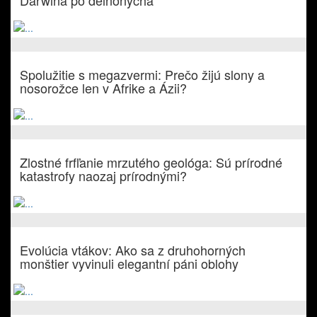
Darwina po deinonycha
Spolužitie s megazvermi: Prečo žijú slony a
nosorožce len v Afrike a Ázii?
Zlostné frfľanie mrzutého geológa: Sú prírodné
katastrofy naozaj prírodnými?
Evolúcia vtákov: Ako sa z druhohorných
monštier vyvinuli elegantní páni oblohy