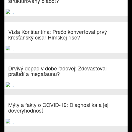
štruktúrovaný bľabot?
Vízia Konštantína: Prečo konvertoval prvý
kresťanský cisár Rímskej ríše?
Drvivý dopad v dobe ľadovej: Zdevastoval
praľudí a megafaunu?
Mýty a fakty o COVID-19: Diagnostika a jej
dôveryhodnosť