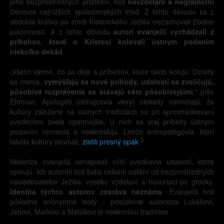
jeho bezprostredných priateľov, boli
nevzdelaní a negramotní
členovia najnižších spoločenských tried. Z tohto dôvodu sa z
obdobia krátko po smrti historického Ježiša nezachovali žiadne
písomnosti. A z tohto dôvodu
autori evanjelií vychádzali z
príbehov, ktoré o Kristovi kolovali ústnym podaním
niekoľko dekád
.
„Všetci vieme, čo sa deje s príbehmi, ktoré takto kolujú. Detaily
sa menia,
vymýšľajú sa nové príhody, udalosti sa zveličujú,
pôsobivé rozprávania sa stávajú ešte pôsobivejšími
,“ píše
Ehrman. Apologéti (obhajcovia viery) niekedy namietajú, že
kultúry založené na ústnych tradíciách sú pri sprostredkovaní
svedectiev oveľa opatrnejšie. U nich sa vraj príbehy ústnym
podaním nemenia a neskresľujú. Lenže antropológovia, ktorí
3
takéto kultúry skúmali,
zistili presný opak
.
Nielenže evanjeliá nenapísali očití svedkovia udalostí, ktoré
opisujú. Ich autormi boli ľudia celkom odlišní od bezprostredných
nasledovateľov Ježiša, vysoko vzdelaní a hovoriaci po grécky.
Identita týchto autorov zostáva neznáma
. Evanjeliá boli
pôvodne anonymné texty - prisúdenie autorstva Lukášovi,
Jánovi, Markovi a Matúšovi je neskoršou tradíciou.