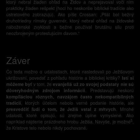
ktorý nebral žiaden ohľad na Židov a neprejavoval voči nim
prakticky žiaden rešpekt (hoci ho neskoršie biblické tradície ako
ústretového zobrazujú). Ako píše Crossan: „Pilát bol bežný
druhotriedny rímsky guvernér, ktorý nebral ohľad na židovské
náboženské zvyklosti a bežne používal brutálnu silu proti
neozbrojeným protestujúcim davom.“
Záver
Čo teda možno o udalostiach, ktoré nasledovali po Ježišovom
ukrižovaní, povedať z pohľadu histórie a biblickej kritiky?
Istí si
môžeme byť
v tom, že
evanjeliá už zo svojej podstaty nie sú
dôveryhodným zdrojom informácií
. Predstavujú neskorú
kompiláciou rôznych, navzájom často nekompatibilných
tradícií
, ktorých účelom nebolo verné podanie histórie, ale
presvedčiť ľudí o tom, že Ježiš vstal z mŕtvych
. Mnohé
udalosti, ktoré opisujú, sú zrejme úplne vymyslené. Ako
5
napríklad nájdenie prázdneho hrobu Ježiša. Navyše, je možné
,
že Kristove telo nebolo nikdy pochované.