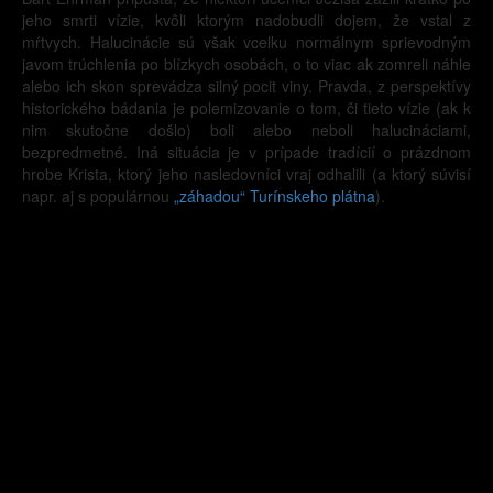
jeho smrti vízie, kvôli ktorým nadobudli dojem, že vstal z
mŕtvych. Halucinácie sú však vcelku normálnym sprievodným
javom trúchlenia po blízkych osobách, o to viac ak zomreli náhle
alebo ich skon sprevádza silný pocit viny. Pravda, z perspektívy
historického bádania je polemizovanie o tom, či tieto vízie (ak k
nim skutočne došlo) boli alebo neboli halucináciami,
bezpredmetné. Iná situácia je v prípade tradícií o prázdnom
hrobe Krista, ktorý jeho nasledovníci vraj odhalili (a ktorý súvisí
napr. aj s populárnou
„záhadou“ Turínskeho plátna
).