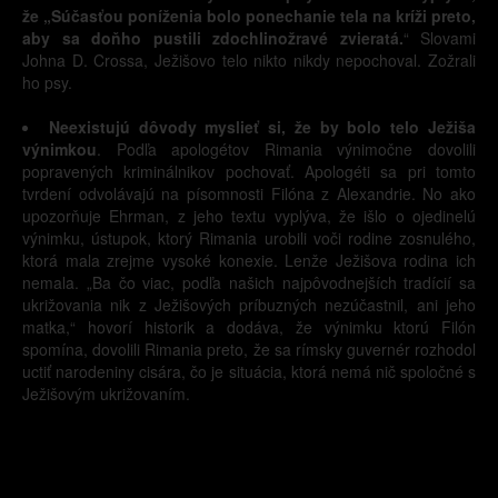
že „Súčasťou poníženia bolo ponechanie tela na kríži preto,
aby sa doňho pustili zdochlinožravé zvieratá.
“ Slovami
Johna D. Crossa, Ježišovo telo nikto nikdy nepochoval. Zožrali
ho psy.
Neexistujú dôvody myslieť si, že by bolo telo Ježiša
výnimkou
. Podľa apologétov Rimania výnimočne dovolili
popravených kriminálnikov pochovať. Apologéti sa pri tomto
tvrdení odvolávajú na písomnosti Filóna z Alexandrie. No ako
upozorňuje Ehrman, z jeho textu vyplýva, že išlo o ojedinelú
výnimku, ústupok, ktorý Rimania urobili voči rodine zosnulého,
ktorá mala zrejme vysoké konexie. Lenže Ježišova rodina ich
nemala. „Ba čo viac, podľa našich najpôvodnejších tradícií sa
ukrižovania nik z Ježišových príbuzných nezúčastnil, ani jeho
matka,“ hovorí historik a dodáva, že výnimku ktorú Filón
spomína, dovolili Rimania preto, že sa rímsky guvernér rozhodol
uctiť narodeniny cisára, čo je situácia, ktorá nemá nič spoločné s
Ježišovým ukrižovaním.