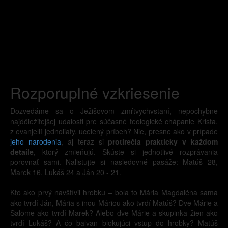
Rozporuplné vzkriesenie
Dozvedáme sa o Ježišovom zmŕtvychvstaní, nepochybne
najdôležitejšej udalosti pre súčasné teologické chápanie Krista,
z evanjelií jednoliaty, ucelený príbeh? Nie, presne ako v prípade
jeho narodenia
, aj teraz si
protirečia prakticky v každom
detaile
, ktorý zmieňujú. Skúste si jednotlivé rozprávania
porovnať sami. Nalistujte si nasledovné pasáže: Matúš 28,
Marek 16, Lukáš 24 a Ján 20 - 21.
Kto ako prvý navštívil hrobku – bola to Mária Magdaléna sama
ako tvrdí Ján, Mária s inou Máriou ako tvrdí Matúš? Dve Márie a
Salome ako tvrdí Marek? Alebo dve Márie a skupinka žien ako
tvrdí Lukáš? A čo balvan blokujúci vstup do hrobky? Matúš