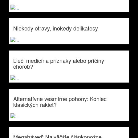
Niekedy otravy, inokedy delikatesy
Lieči medicína príznaky alebo príčiny
chorôb?
Alternatívne vesmírne pohony: Koniec
klasických rakiet?
Megaháveď: Najväčšie článkonožce