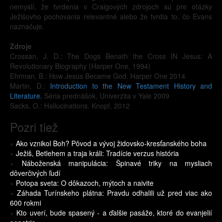
nemyslí, že tvrdenia v Craigových zdrojoch sú pre otázky
Ježišovho pochovania relevantné alebo že tvrdia to, čo Evans
naznačuje.
Zdroje
Crossan, J. D.: The Dogs Benath the Cross IN Jesus: A
Revolutionary Biography (Harper One, 1994)
Ehrman, B.: How Jesus Became God. Harper One 2014
Martin, D.:
Introduction to the New Testament History and
Literature.
Séria prednášok, Univerzita v Yale 2009
Sacks, O.: Hallucinations. Knopf, 2012
Pozri tiež
»
Ako vznikol Boh? Pôvod a vývoj židovsko-kresťanského boha
»
Ježiš, Betlehem a traja králi: Tradície verzus história
»
Náboženská manipulácia: Špinavé triky na mysliach
dôverčivých ľudí
»
Potopa sveta: O dôkazoch, mýtoch a naivite
»
Záhada Turínskeho plátna: Pravdu odhalili už pred viac ako
600 rokmi
»
Kto uverí, bude spasený - a ďalšie pasáže, ktoré do evanjelií