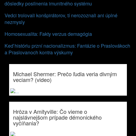
dôsledky posilnenia imunitného systému
Vedci trolovali konšpirátorov, tí nerozoznali ani úplné
nezmysly
Homosexualita: Fakty verzus demagógia
Keď históriu przní nacionalizmus: Fantázie o Praslovákoch
a Praslovanoch kontra výskumy
Michael Shermer: Prečo ľudia veria divným
veciam? (video)
Hrôza v Amityville: Čo vieme o
najslávnejšom prípade démonického
vyčíňania?