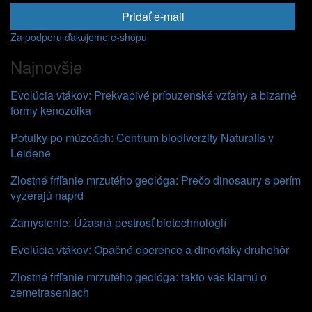
Pridať e-mail
Za podporu ďakujeme e-shopu
Najnovšie
Evolúcia vtákov: Prekvapivé príbuzenské vzťahy a bizarné
formy kenozoika
Potulky po múzeách: Centrum biodiverzity Naturalis v
Leidene
Zlostné frfľanie mrzutého geológa: Prečo dinosaury s perím
vyzerajú naprd
Zamyslenie: Úžasná pestrosť biotechnológií
Evolúcia vtákov: Opačné operence a dinovtáky druhohôr
Zlostné frfľanie mrzutého geológa: takto vás klamú o
zemetraseniach