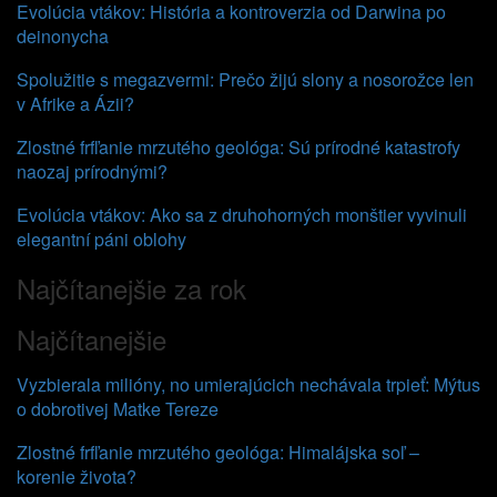
Evolúcia vtákov: História a kontroverzia od Darwina po
deinonycha
Spolužitie s megazvermi: Prečo žijú slony a nosorožce len
v Afrike a Ázii?
Zlostné frfľanie mrzutého geológa: Sú prírodné katastrofy
naozaj prírodnými?
Evolúcia vtákov: Ako sa z druhohorných monštier vyvinuli
elegantní páni oblohy
Najčítanejšie za rok
Najčítanejšie
Vyzbierala milióny, no umierajúcich nechávala trpieť: Mýtus
o dobrotivej Matke Tereze
Zlostné frfľanie mrzutého geológa: Himalájska soľ –
korenie života?