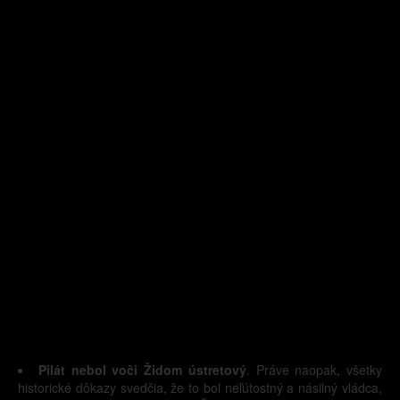
Pilát nebol voči Židom ústretový
. Práve naopak, všetky
historické dôkazy svedčia, že to bol neľútostný a násilný vládca,