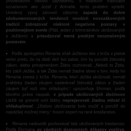
zhovievavom členovi Sanhedrinu, v mladších tradíciách
označenom ako Jozef z Arimatie, tento problém vyriešil.
Uvedený vývoj zároveň výborne
zapadá do dobre
zdokumentovaných tendencií novších novozákonných
tradícií zobrazovať niektoré negatívne postavy v
pozitívnejšom svetle
(Pilát, jeden z kriminálnikov ukrižovaných
s Ježišom) a
prisudzovať mená predtým neoznačeným
postavám
.
Podľa apologétov Rimania sňali Ježišovo telo z kríža v piatok
večer preto, že na ďalší deň bol sabat, čím by porušili židovský
zákon, alebo prinajmenšom Židov rozhnevali. „Neboli to Židia,
kto zabil Ježiša, a tak Židia nemali žiadne slovo v tom, kedy ho
Rimania zvesia z kríža. Rimania, ktorí Ježiša ukrižovali, nemali
prakticky žiaden záujem nasledovať židovský zákon a žiaden
záujem byť voči nim ohľaduplní,“ upozorňuje Ehrman, podľa
ktorého práve naopak,
v prípade ukrižovaných zločincov
(Ježiš sa previnil voči štátu)
neprejavovali žiadnu milosť či
ohľaduplnosť
. „Účelom ukrižovania bolo mučiť a ponížiť do
najväčšej možnej miery,“ hovorí expert na rané kresťanstvo.
Rimania nedovolili pochovávať telá ukrižovaných trestancov.
Podľa Ehrmana
zo všetkých dostupných dôkazov vyplýva,