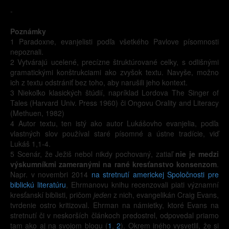
-
Poznámky
1 Paradoxne, evanjelisti podľa všetkého Pavlove písomnosti
nepoznali.
2 Vytvárajú ucelené, precízne štruktúrované celky, s odlišnými
gramatickými konštrukciami ako zvyšok textu. Navyše, možno
ich z textu odstrániť bez toho, aby narušili jeho kontext.
3 Niekoľko klasických štúdií, napríklad Lordova The Singer of
Tales (Harvard Univ. Press 1960) či Ongovu Orality and Literacy
(Methuen, 1982)
4 Autor textu, ten istý ako autor Lukášovho evanjelia, podľa
vlastných slov používal staré písomné a ústne tradície, viď
Lukáš 1,1-4.
5 Scenár, že Ježiš nebol nikdy pochovaný, zatiaľ
nie je medzi
výskumníkmi zameranými na rané kresťanstvo konsenzom
.
Napr. v novembri 2014
na stretnutí americkej Spoločnosti pre
biblickú literatúru
, Ehrmanovu knihu recenzovali piati významní
kresťanskí biblisti, pričom
jeden
z nich, evangelikán Craig Evans,
tvrdenie ostro kritizoval. Ehrman na námietky, ktoré Evans na
stretnutí či v neskorších článkoch predostrel, odpovedal priamo
tam ako aj na svojom blogu (
1
,
2
). Okrem iného vysvetlil, že si