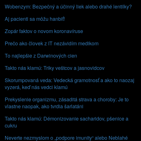
Wobenzym: Bezpečný a účinný liek alebo drahé lentilky?
Aj pacienti sa môžu hanbiť!
Zopár faktov o novom koronavíruse
Prečo ako človek z IT nezávidím medikom
To najlepšie z Darwinových cien
Takto nás klamú: Triky veštcov a jasnovidcov
Skorumpovaná veda: Vedecká gramotnosť a ako to naozaj
vyzerá, keď nás vedci klamú
Prekyslenie organizmu, zásaditá strava a choroby: Je to
vlastne naopak, ako tvrdia šarlatáni
Takto nás klamú: Démonizovanie sacharidov, pšenice a
cukru
Neverte nezmyslom o „podpore imunity“ alebo Neblahé