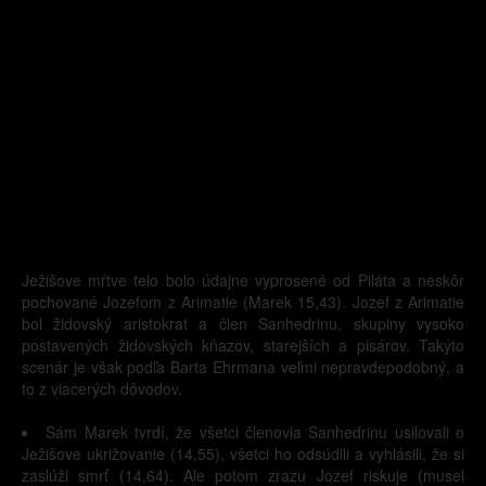
Ježišove mŕtve telo bolo údajne vyprosené od Piláta a neskôr
pochované Jozefom z Arimatie (Marek 15,43). Jozef z Arimatie
bol židovský aristokrat a člen Sanhedrinu, skupiny vysoko
postavených židovských kňazov, starejších a pisárov. Takýto
scenár je však podľa Barta Ehrmana veľmi nepravdepodobný, a
to z viacerých dôvodov.
Sám Marek tvrdí, že všetci členovia Sanhedrinu usilovali o
Ježišove ukrižovanie (14,55), všetci ho odsúdili a vyhlásili, že si
zaslúži smrť (14,64). Ale potom zrazu Jozef riskuje (musel