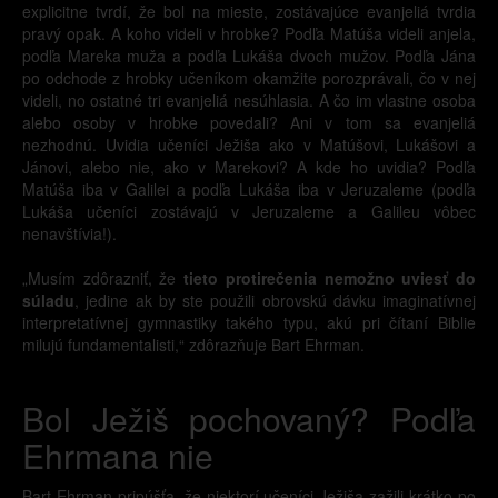
explicitne tvrdí, že bol na mieste, zostávajúce evanjeliá tvrdia
pravý opak. A koho videli v hrobke? Podľa Matúša videli anjela,
podľa Mareka muža a podľa Lukáša dvoch mužov. Podľa Jána
po odchode z hrobky učeníkom okamžite porozprávali, čo v nej
videli, no ostatné tri evanjeliá nesúhlasia. A čo im vlastne osoba
alebo osoby v hrobke povedali? Ani v tom sa evanjeliá
nezhodnú. Uvidia učeníci Ježiša ako v Matúšovi, Lukášovi a
Jánovi, alebo nie, ako v Marekovi? A kde ho uvidia? Podľa
Matúša iba v Galilei a podľa Lukáša iba v Jeruzaleme (podľa
Lukáša učeníci zostávajú v Jeruzaleme a Galileu vôbec
nenavštívia!).
„Musím zdôrazniť, že
tieto protirečenia nemožno uviesť do
súladu
, jedine ak by ste použili obrovskú dávku imaginatívnej
interpretatívnej gymnastiky takého typu, akú pri čítaní Biblie
milujú fundamentalisti,“ zdôrazňuje Bart Ehrman.
Bol Ježiš pochovaný? Podľa
Ehrmana nie
Bart Ehrman pripúšťa, že niektorí učeníci Ježiša zažili krátko po