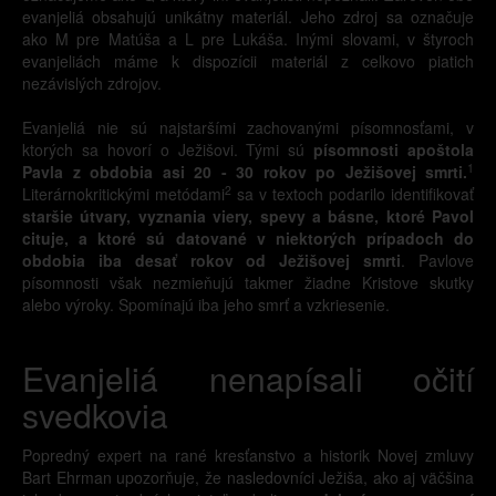
evanjeliá obsahujú unikátny materiál. Jeho zdroj sa označuje
ako M pre Matúša a L pre Lukáša. Inými slovami, v štyroch
evanjeliách máme k dispozícii materiál z celkovo piatich
nezávislých zdrojov.
Evanjeliá nie sú najstaršími zachovanými písomnosťami, v
ktorých sa hovorí o Ježišovi. Tými sú
písomnosti apoštola
1
Pavla z obdobia asi 20 - 30 rokov po Ježišovej smrti.
2
Literárnokritickými metódami
sa v textoch podarilo identifikovať
staršie útvary, vyznania viery, spevy a básne, ktoré Pavol
cituje, a ktoré sú datované v niektorých prípadoch do
obdobia iba desať rokov od Ježišovej smrti
. Pavlove
písomnosti však nezmieňujú takmer žiadne Kristove skutky
alebo výroky. Spomínajú iba jeho smrť a vzkriesenie.
Evanjeliá nenapísali očití
svedkovia
Popredný expert na rané kresťanstvo a historik Novej zmluvy
Bart Ehrman upozorňuje, že nasledovníci Ježiša, ako aj väčšina