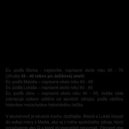
Ev. podľa Marka - najstaršie, napísané okolo roku 65 - 70
(zhruba
35 - 40 rokov po Ježišovej smrti
)
Ev. podľa Matúša – napísané okolo roku 80 - 85
Ev. podľa Lukáša – napísané okolo roku 80 - 85
Ev. podľa Jána – napísané okolo roku 90 - 95, Ježiša však
zobrazuje celkom odlišne od skorších zdrojov, podľa väčšiny
historikov nezachytáva historického Ježiša
V skutočnosti je situácia trochu zložitejšia. Matúš a Lukáš čerpali
do veľkej miery z Marka, ako aj z iného spoločného zdroja, ktorý
označujeme ako Q a ktorý iní evanjelisti nepoznali. Zároveň obe