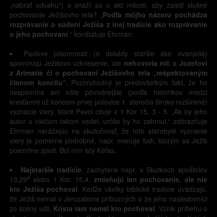
„nabrať odvahu“) a snaží sa o akt milosti, aby zaistil slušné
pochovanie Ježišovho tela? „
Podľa môjho názoru pochádza
rozprávanie o súdení Ježiša z inej tradície ako rozprávanie
o jeho pochovaní
,“ konštatuje Ehrman.
Pavlove písomnosti (o dekády staršie ako evanjeliá)
spomínajú Ježišovo vzkriesenie, ale
nehovoria nič o Jozefovi
z Arimatie či o pochovaní Ježišovho tela „rešpektovaným
členom koncilu“
. Pozoruhodný je predovšetkým fakt, že ho
nespomína ani ešte pôvodnejšie (podľa historikov medzi
kresťanmi už koncom prvej polovice 1. storočia široko rozšírené)
vyznanie viery, ktoré Pavol cituje v 1 Kor 15, 3 - 5. „Ak by jeho
autor o niečom takom vedel, určite by ho zahrnul,“ zdôrazňuje
Ehrman narážajúc na skutočnosť, že toto starobylé vyznanie
viery je pomerne podrobné, napr. menuje ľudí, ktorým sa Ježiš
posmrtne zjavil. Bol ním istý Kéfas.
Najstaršie tradície
, zachytené napr. v Skutkoch apoštolov
4
13,29
alebo 1 Kor. 15,4,
zmieňujú len pochovanie, ale nie
kto Ježiša pochoval
. Keďže všetky biblické tradície uvádzajú,
že Ježiš nemal v Jeruzaleme príbuzných a že jeho nasledovníci
zo scény ušli,
Krista tam nemal kto pochovať
. Vznik príbehu o