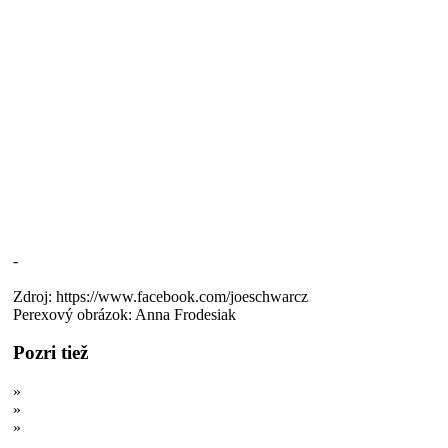
-
Zdroj: https://www.facebook.com/joeschwarcz
Perexový obrázok: Anna Frodesiak
Pozri tiež
»
Takto nás klamú: Démonizovanie sacharidov, pšenice a cukru
»
Vaša BIO kuracia polievka je plná karcinogénov
»
Ale mne to pomohlo! Prečo si savopiči a homeopati pochvaľujú
neúčinné prípravky