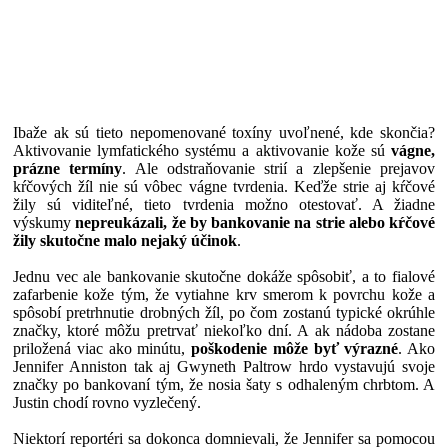
Ibaže ak sú tieto nepomenované toxíny uvoľnené, kde skončia?
Aktivovanie lymfatického systému a aktivovanie kože sú
vágne,
prázne termíny
. Ale odstraňovanie strií a zlepšenie prejavov
kŕčových žíl nie sú vôbec vágne tvrdenia. Keďže strie aj kŕčové
žily sú viditeľné, tieto tvrdenia možno otestovať. A žiadne
výskumy
nepreukázali, že by bankovanie na strie alebo kŕčové
žily skutočne malo nejaký účinok
.
Jednu vec ale bankovanie skutočne dokáže spôsobiť, a to fialové
zafarbenie kože tým, že vytiahne krv smerom k povrchu kože a
spôsobí pretrhnutie drobných žíl, po čom zostanú typické okrúhle
značky, ktoré môžu pretrvať niekoľko dní. A ak nádoba zostane
priložená viac ako minútu,
poškodenie môže byť výrazné
. Ako
Jennifer Anniston tak aj Gwyneth Paltrow hrdo vystavujú svoje
značky po bankovaní tým, že nosia šaty s odhaleným chrbtom. A
Justin chodí rovno vyzlečený.
Niektorí reportéri sa dokonca domnievali, že Jennifer sa pomocou