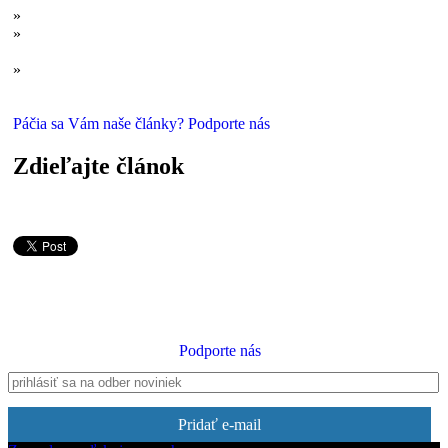
»
Alternatívna medicína: Prírodná, tradičná, lepšia?
»
Esenciálne oleje a aromaterapia: Zorientujte sa v haldách
zveličení a výmyslov
»
Prepichnuté cievy i orgány: Takto vyzerala akupunktúra pred
100 rokmi
Páčia sa Vám naše články? Podporte nás
Zdieľajte článok
Podporte nás
Pridať e-mail