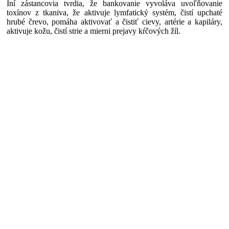
Iní zástancovia tvrdia, že bankovanie vyvoláva uvoľňovanie
toxínov z tkaniva, že aktivuje lymfatický systém, čistí upchaté
hrubé črevo, pomáha aktivovať a čistiť cievy, artérie a kapiláry,
aktivuje kožu, čistí strie a mierni prejavy kŕčových žíl.