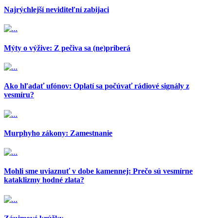
Najrýchlejší neviditeľní zabijaci
Mýty o výžive: Z pečiva sa (ne)priberá
Ako hľadať ufónov: Oplatí sa počúvať rádiové signály z
vesmíru?
Murphyho zákony: Zamestnanie
Mohli sme uviaznuť v dobe kamennej: Prečo sú vesmírne
kataklizmy hodné zlata?