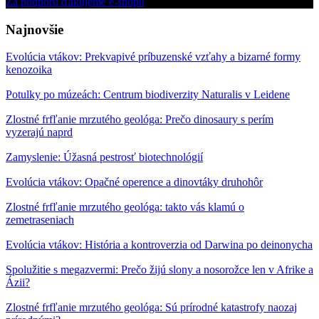
Za podporu ďakujeme e-shopu
Najnovšie
Evolúcia vtákov: Prekvapivé príbuzenské vzťahy a bizarné formy
kenozoika
Potulky po múzeách: Centrum biodiverzity Naturalis v Leidene
Zlostné frfľanie mrzutého geológa: Prečo dinosaury s perím
vyzerajú naprd
Zamyslenie: Úžasná pestrosť biotechnológií
Evolúcia vtákov: Opačné operence a dinovtáky druhohôr
Zlostné frfľanie mrzutého geológa: takto vás klamú o
zemetraseniach
Evolúcia vtákov: História a kontroverzia od Darwina po deinonycha
Spolužitie s megazvermi: Prečo žijú slony a nosorožce len v Afrike a
Ázii?
Zlostné frfľanie mrzutého geológa: Sú prírodné katastrofy naozaj