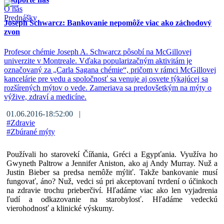
O nás
Prednášky
Joseph Schwarcz: Bankovanie nepomôže viac ako záchodový
zvon
Profesor chémie Joseph A. Schwarcz pôsobí na McGillovej
univerzite v Montreale. Vďaka popularizačným aktivitám je
označovaný za „Carla Sagana chémie“, pričom v rámci McGillovej
kancelárie pre vedu a spoločnosť sa venuje aj osvete týkajúcej sa
rozšírených mýtov o vede. Zameriava sa predovšetkým na mýty o
výžive, zdraví a medicíne.
01.06.2016-18:52:00 |
#
Zdravie
#
Zbúrané mýty
Používali ho starovekí Číňania, Gréci a Egypťania. Využíva ho
Gwyneth Paltrow a Jennifer Aniston, ako aj Andy Murray. Nuž a
Justin Bieber sa predsa nemôže mýliť. Takže bankovanie musí
fungovať, áno? Nuž, vedci sú pri akceptovaní tvrdení o účinkoch
na zdravie trochu prieberčiví. Hľadáme viac ako len vyjadrenia
ľudí a odkazovanie na starobylosť. Hľadáme vedeckú
vierohodnosť a klinické výskumy.