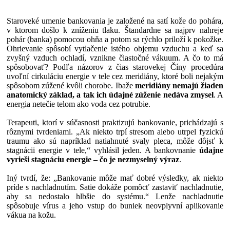
Staroveké umenie bankovania je založené na satí kože do pohára,
v ktorom došlo k zníženiu tlaku. Štandardne sa najprv nahreje
pohár (banka) pomocou ohňa a potom sa rýchlo priloží k pokožke.
Ohrievanie spôsobí vytlačenie istého objemu vzduchu a keď sa
zvyšný vzduch ochladí, vznikne čiastočné vákuum. A čo to má
spôsobovať? Podľa názorov z čias starovekej Číny procedúra
uvoľní cirkuláciu energie v tele cez meridiány, ktoré boli nejakým
spôsobom zúžené kvôli chorobe. Ibaže
meridiány nemajú žiaden
anatomický základ, a tak ich údajné zúženie nedáva zmysel
. A
energia netečie telom ako voda cez potrubie.
Terapeuti, ktorí v súčasnosti praktizujú bankovanie, prichádzajú s
rôznymi tvrdeniami. „Ak niekto trpí stresom alebo utrpel fyzickú
traumu ako sú napríklad natiahnuté svaly pleca, môže dôjsť k
stagnácii energie v tele,“ vyhlásil jeden. A bankovnanie
údajne
vyrieši stagnáciu energie – čo je nezmyselný výraz
.
Iný tvrdí, že: „Bankovanie môže mať dobré výsledky, ak niekto
príde s nachladnutím. Satie dokáže pomôcť zastaviť nachladnutie,
aby sa nedostalo hlbšie do systému.“ Lenže nachladnutie
spôsobuje vírus a jeho vstup do buniek neovplyvní aplikovanie
vákua na kožu.