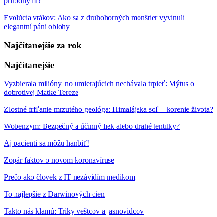
prírodnými?
Evolúcia vtákov: Ako sa z druhohorných monštier vyvinuli
elegantní páni oblohy
Najčítanejšie za rok
Najčítanejšie
Vyzbierala milióny, no umierajúcich nechávala trpieť: Mýtus o
dobrotivej Matke Tereze
Zlostné frfľanie mrzutého geológa: Himalájska soľ – korenie života?
Wobenzym: Bezpečný a účinný liek alebo drahé lentilky?
Aj pacienti sa môžu hanbiť!
Zopár faktov o novom koronavíruse
Prečo ako človek z IT nezávidím medikom
To najlepšie z Darwinových cien
Takto nás klamú: Triky veštcov a jasnovidcov