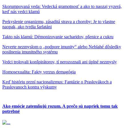
Skorumpovaná veda: Vedecká gramotnosť a ako to naozaj vyzerá,
keď nás vedci klamú
Prekyslenie organizmu, zásaditá strava a choroby: Je to vlastne
naopak, ako tvrdia šarlatáni
Takto nás klamú: Démonizovanie sacharidov, pšenice a cukru
Neverte nezmyslom o „podpore imunity“ alebo Neblahé dôsledky
posilnenia imunitného systému
Vedci trolovali konšpirátorov, tí nerozoznali ani úplné nezmysly
Homosexualita: Fakty verzus demagógia
Keď históriu przní nacionalizmus: Fantázie o Praslovákoch a
Praslovanoch kontra výskumy
Ako emócie zatemňujú rozum. A prečo sú napriek tomu tak
potrebné