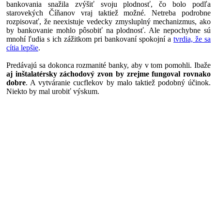
bankovania snažila zvýšiť svoju plodnosť, čo bolo podľa
starovekých Číňanov vraj taktiež možné. Netreba podrobne
rozpisovať, že neexistuje vedecky zmysluplný mechanizmus, ako
by bankovanie mohlo pôsobiť na plodnosť. Ale nepochybne sú
mnohí ľudia s ich zážitkom pri bankovaní spokojní a
tvrdia, že sa
cítia lepšie
.
Predávajú sa dokonca rozmanité banky, aby v tom pomohli. Ibaže
aj inštalatérsky záchodový zvon by zrejme fungoval rovnako
dobre
. A vytváranie cucflekov by malo taktiež podobný účinok.
Niekto by mal urobiť výskum.