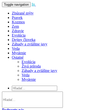
In
Vivo
Toggle navigation
Zbúrané mýty
Pravek
Kozmos
Zem
Zdravie
Evolúcia
Dejiny človeka
Záhady a zvláštne javy
Veda
Myslenie
Ostatné
Evolúcia
Živá príroda
Záhady a zvláštne javy
Veda
Myslenie
Podporte nás