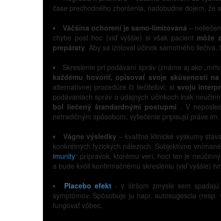
čase prechodného zhoršenia, nadobudne dojem, že sa
Väčšina ochorení je samo-limitovaná
– neliečen
chybe post hoc (viď vyššie) si však pacient
môže z
prepáraty
. Aby sa izoloval účinok samotného liečiva
Skreslenie pri podávaní správ (známe aj ako „mŕtv
každému hovoriť, opisovať svoje skúsenosti na
alternatívnej procedúre či liečiteľovi, si
svoju interpr
podávaniach správ o údajných účinkoch inak neúčinný
bol liečený štandardnými postupmi
. V neposle
netradičným spôsobom, vyliečenie pripisujú práve im. N
Vágne výsledky
– kvalitné klinické výskumy stava
konkrétnych fyzických nálezoch. Subjektívne vnímané 
imunity
“ prípravok, ktorému verí, hoci ten je neúči
a bude kvôli konfirmačnému skresleniu (viď vyššie) t
Placebo efekt
- v širšom zmysle sem spadajú a
symptómov. Spôsobuje ju napr. autosugescia (resp. v
fungovať vôbec.