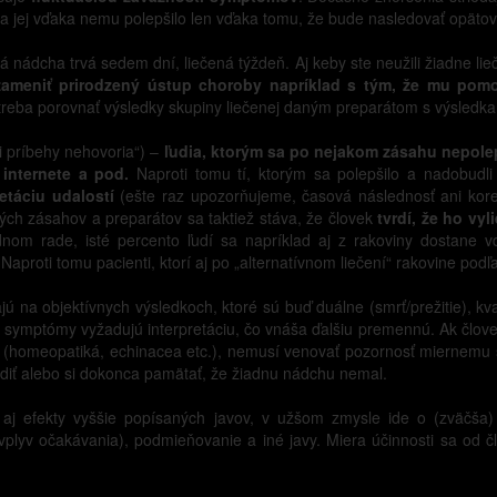
 jej vďaka nemu polepšilo len vďaka tomu, že bude nasledovať opätov
á nádcha trvá sedem dní, liečená týždeň. Aj keby ste neužili žiadne lieč
ameniť prirodzený ústup choroby napríklad s tým, že mu pomo
, treba porovnať výsledky skupiny liečenej daným preparátom s výsledk
i príbehy nehovoria“) –
ľudia, ktorým sa po nejakom zásahu nepolep
 internete a pod.
Naproti tomu tí, ktorým sa polepšilo a nadobudl
etáciu udalostí
(ešte raz upozorňujeme, časová následnosť ani korel
ch zásahov a preparátov sa taktiež stáva, že človek
tvrdí, že ho vyl
dnom rade, isté percento ľudí sa napríklad aj z rakoviny dostane 
aproti tomu pacienti, ktorí aj po „alternatívnom liečení“ rakovine podľa
jú na objektívnych výsledkoch, ktoré sú buď duálne (smrť/prežitie), kval
symptómy vyžadujú interpretáciu, čo vnáša ďalšiu premennú. Ak človek
nný (homeopatiká, echinacea etc.), nemusí venovať pozornosť miernem
vrdiť alebo si dokonca pamätať, že žiadnu nádchu nemal.
j efekty vyššie popísaných javov, v užšom zmysle ide o (zväčša) 
plyv očakávania), podmieňovanie a iné javy. Miera účinnosti sa od čl