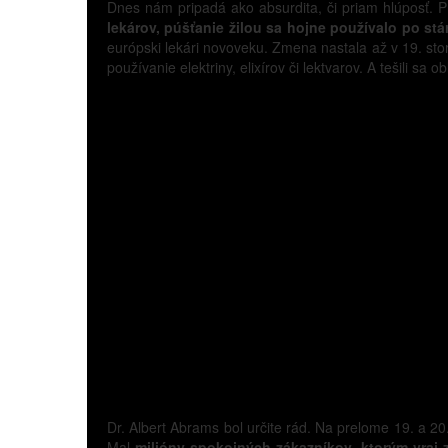
Dnes nám pripadá ako absurdita, či priam hlúposť. P
lekárov, púšťanie žilou sa hojne používalo po stár
európski lekári novoveku. Zmena nastala až v 19. stor
používanie elektriny, elixírov či lektvarov. A tešili 
Dr. Albert Abrams bol určite rád. Na prelome 19. a 20.
Mal
milióny spokojných zákazníkov, ktorým vraj