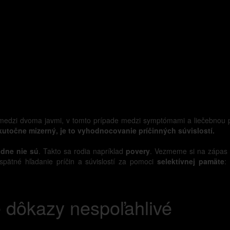
i medzi dvoma javmi, v tomto prípade medzi symptómami a liečebnou pro
kutočne mizerný, je to vyhodnocovanie príčinných súvislostí.
iadne nie sú
. Takto sa rodia napríklad
povery
. Vezmeme si na zápas t
spätné hľadanie príčin a súvislostí za pomoci
selektívnej pamäte
:
 dôkazy nespoľahlivé