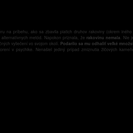
iéru na príbehu, ako sa zbavila piatich druhov rakoviny (okrem inéh
 alternatívnych metód. Napokon priznala, že
rakovinu nemala
. Nie 
ných vyliečení vo svojom okolí.
Podarilo sa mu odhaliť veľké množst
orení v psychike. Nenašiel jediný prípad zmiznutia žlčových kameňov