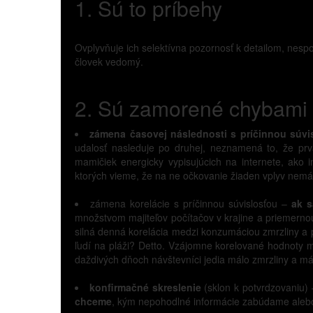
1. Sú to príbehy
Ovplyvňuje ich selektívna pozornosť k detailom, nes
človek vedomý.
2. Sú zamorené chybami v
zámena časovej následnosti s príčinnou súvi
udalosť nasleduje po druhej, neznamená to, že prv
mamičiek energicky vypisujúcich na internete, ako
ktorých vieme, že na ne očkovanie žiaden vplyv nemá
zámena korelácie s príčinnou súvislosťou –
ak s
množstvom majiteľov počítačov v krajine a priemernou 
silná denná korelácia medzi konzumáciou zmrzliny a 
ľudí na pláži? Detto. Vzájomne korelované hodnoty m
daždivých dňoch návštevníci jedia málo zmrzliny a má
konfirmačné skreslenie
(sklon k potvrdzovaniu)
chceme
, kým nepohodlné informácie zabúdame alebo