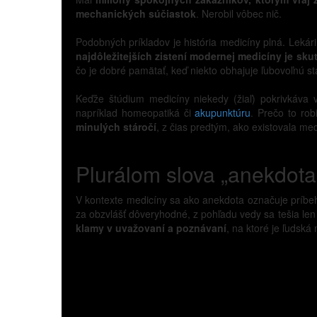
mechanických súčiastok
. Nerobil vôbec nič.
Podobných príkladov je história medicíny plná. Lekári 
najdôležitejších zistení modernej medicíny je sku
čo je dobré pamätať, keď niekto obhajuje ľubovoľnú st
Keďže štúdium medicíny niekedy (žiaľ) pokrivkáva v
napríklad homeopatiká či
akupunktúru
. Prečo to ro
minulých stáročí
, z čias predtým, ako existovala m
Plurálom slova „anekdota“
V kontexte medicíny sa ako anekdota označuje príbeh
za obzvlášť dôveryhodné, z pohľadu vedy sa tešia le
klamy v uvažovaní a poznávaní
, na ktoré je ľudská