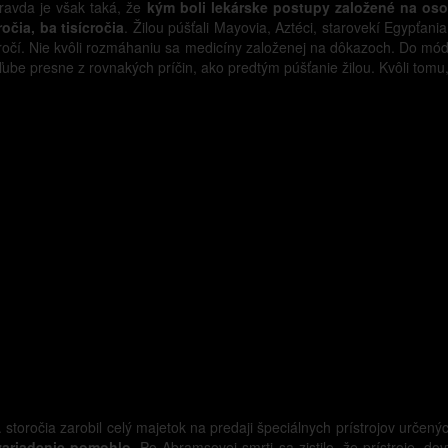
ravda je však taká, že
kým boli lekárske postupy založené na oso
očia, ba tisícročia
. Žilou púšťali Mayovia, Aztéci, starovekí Egypťan
očí. Nie kvôli rozmáhaniu sa medicíny založenej na dôkazoch. Do módy p
sa obľube presne z rovnakých príčin, ako predtým púšťanie žilou. Kvôli t
 storočia zarobil celý majetok na predaji špeciálnych prístrojov určený
 zariadenie pomohlo
. Po Abramsovej smrti sa zistilo, že prístroje, d