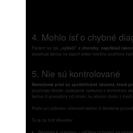
4. Mohlo ísť o chybné di
Pacient sa tak
„vylieči“ z choroby, napríklad rako
dosahuje šanca na aspoň jeden fološne pozitívny vý
5. Nie sú kontrolované
Nemôžeme prísť so spoľahlivými závermi, ktorá 
používajú dvojito zaslepené výskumy s kontrolnou s
liečiva či procedúry od zmien, ku ktorým došlo z inýc
Prečo pri zisťovaní účinnosti liečiva či liečebnej proc
Tu je za hrsť dôvodov:
Regresia k priemeru – väčšina ochorení sa vyzna