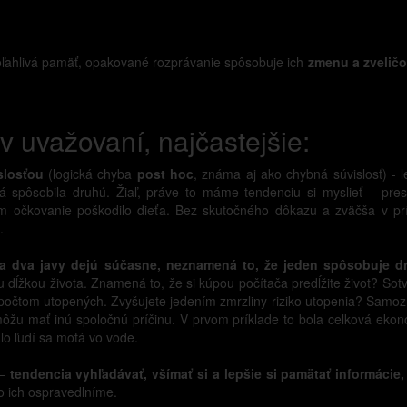
poľahlivá pamäť, opakované rozprávanie spôsobuje ich
zmenu a zvelič
 uvažovaní, najčastejšie:
slosťou
(logická chyba
post hoc
, známa aj ako chybná súvislosť) - l
á spôsobila druhú. Žiaľ, práve to máme tendenciu si myslieť – pre
 im očkovanie poškodilo dieťa. Bez skutočného dôkazu a zväčša v pr
.
a dva javy dejú súčasne, neznamená to, že jeden spôsobuje d
dĺžkou života. Znamená to, že si kúpou počítača predĺžite život? Sotv
počtom utopených. Zvyšujete jedením zmrzliny riziko utopenia? Samozr
ôžu mať inú spoločnú príčinu. V prvom príklade to bola celková ekono
lo ľudí sa motá vo vode.
 –
tendencia vyhľadávať, všímať si a lepšie si pamätať informácie,
 ich ospravedlníme.