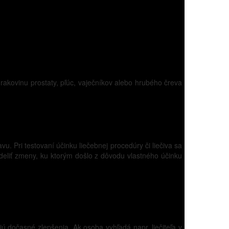
 rakovinu prostaty, pľúc, vaječníkov alebo hrubého čreva
u. Pri testovaní účinku liečebnej procedúry či liečiva sa
deliť zmeny, ku ktorým došlo z dôvodu vlastného účinku
jú dočasné zlepšenia. Ak osoba vyhľadá napr. liečiteľa v