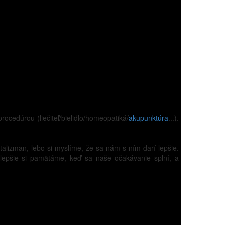
cedúrou (liečiteľ/bielidlo/homeopatiká/
akupunktúra
...).
alizman, lebo si myslíme, že sa nám s ním darí lepšie.
 lepšie si pamätáme, keď sa naše očakávanie splní, a