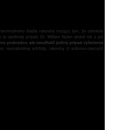
o terminálneho štádia rakoviny mozgu) tým, že odmietla
je to ojedinelý prípad. Dr. William Nolen strávil rok a pol
vo podvodov, ale neodhalil jediný prípad vyliečenia
, reumatoidnej artritídy, rakoviny či srdcovo-cievnych