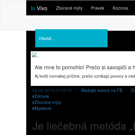
In
Vivo
Zbúrané mýty
Pravek
Kozmos
Podporte nás
O nás
Prednášky
Ale mne to pomohlo! Prečo si savopiči a 
Aj kvôli rovnakej príčine, prečo vznikajú povery a nie
24.06.2015-00:05:00 |
Sledujte autora na FB
-
D
#
Zdravie
#
Zbúrané mýty
#
Myslenie
Je liečebná metóda „