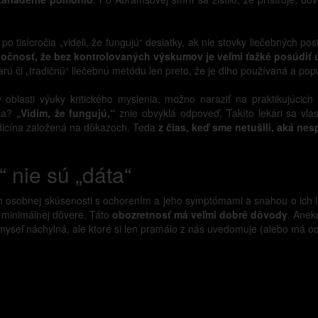
po tisícročia „videli, že fungujú“ desiatky, ak nie stovky liečebných 
točnosť, že bez kontrolovaných výskumov je veľmi ťažké posúdiť ú
arú či „tradičnú“ liečebnú metódu len preto, že je dlho používaná a pop
 oblasti výuky kritického myslenia, možno naraziť na praktikujúcich
bia?
„Vidím, že fungujú,“
znie obvyklá odpoveď. Takíto lekári sa vl
edicína založená na dôkazoch. Teda
z čias, keď sme netušili, aká ne
 nie sú „dáta“
 osobnej skúsenosti s ochorením a jeho symptómami a snahou o ich li
n minimálnej dôvere. Táto
obozretnosť má veľmi dobré dôvody
. Anek
 myseľ náchylná, ale ktoré si len pramálo z nás uvedomuje (alebo má od