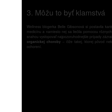
3. Môžu to byť klamstvá
Wellness blogerka Belle Gibsonová si postavila kar
medicínu a namiesto nej sa liečila pomocou rôznych
snahou vystopovať najpozoruhodnejšie prípady zázrač
organickej choroby
– čiže takej, ktorej pôvod nek
ochorení.