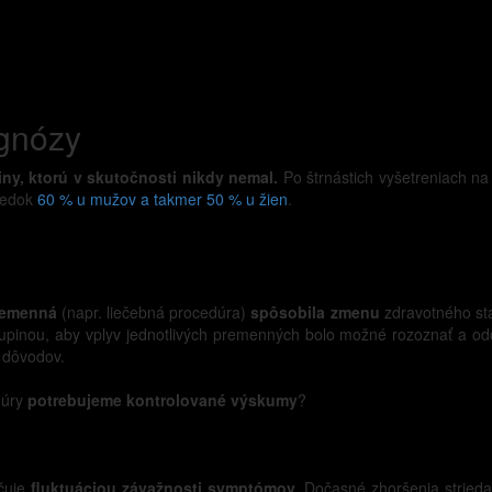
agnózy
viny, ktorú v skutočnosti nikdy nemal.
Po štrnástich vyšetreniach na
sledok
60 % u mužov a takmer 50 % u žien
.
premenná
(napr. liečebná procedúra)
spôsobila zmenu
zdravotného stav
kupinou, aby vplyv jednotlivých premenných bolo možné rozoznať a od
h dôvodov.
edúry
potrebujeme kontrolované výskumy
?
čuje
fluktuáciou závažnosti symptómov
. Dočasné zhoršenia strieda