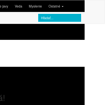
e javy
Veda
Myslenie
Ostatné
á!