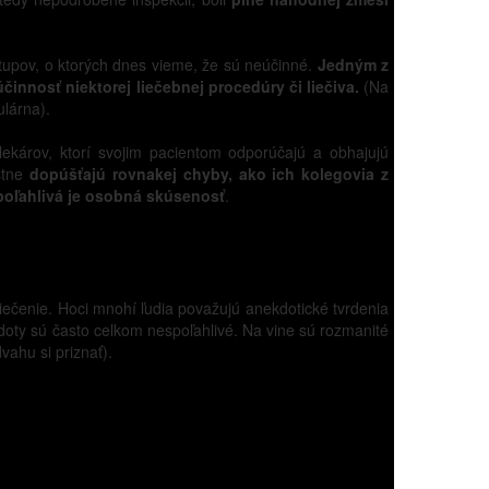
postupov, o ktorých dnes vieme, že sú neúčinné.
Jedným z
činnosť niektorej liečebnej procedúry či liečiva.
(Na
ulárna).
 lekárov, ktorí svojim pacientom odporúčajú a obhajujú
astne
dopúšťajú rovnakej chyby, ako ich kolegovia z
spoľahlivá je osobná skúsenosť
.
ečenie. Hoci mnohí ľudia považujú anekdotické tvrdenia
doty sú často celkom nespoľahlivé. Na vine sú rozmanité
vahu si priznať).