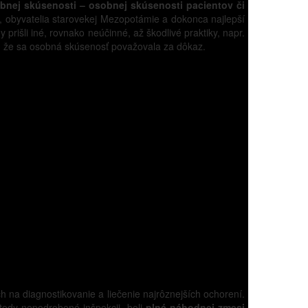
bnej skúsenosti – osobnej skúsenosti pacientov či
ia, obyvatelia starovekej Mezopotámie a dokonca najlepší
rišli iné, rovnako neúčinné, až škodlivé praktiky, napr.
omu, že sa osobná skúsenosť považovala za dôkaz.
ch na diagnostikovanie a liečenie najrôznejších ochorení.
ovtedy nepodrobené inšpekcii, boli
plné náhodnej zmesi