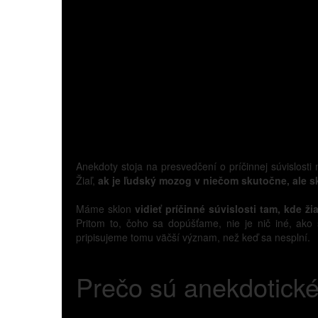
Anekdoty stoja na presvedčení o príčinnej súvislost
Žiaľ,
ak je ľudský mozog v niečom skutočne, ale s
Máme sklon
vidieť príčinné súvislosti tam, kde ž
Pritom to, čoho sa dopúšťame, nie je nič iné, ako 
pripisujeme tomu väčší význam, než keď sa nesplní.
Prečo sú anekdotické