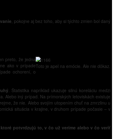
ovanie
, pokojne aj bez toho, aby si týchto zmien bol daný
en preto, že jedna
sne ako v prípade
Toto je apel na emócie. Ale nie dôkaz.
ípade ochorení, o
ruhý
. Štatistika napríklad ukazuje silnú koreláciu medzi
a. Alebo iný prípad. Na prímorských letoviskách existuje
ejme, že nie. Alebo svojím utopením chuť na zmrzlinu u
mická situácia v krajine, v druhom prípade počasie – v
 ktoré potvrdzujú to, v čo už veríme alebo v čo veriť