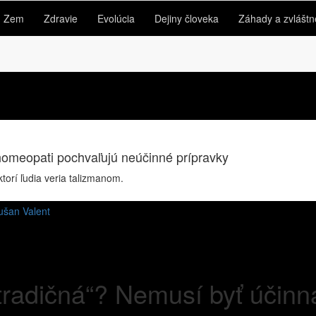
Zem
Zdravie
Evolúcia
Dejiny človeka
Záhady a zvláštn
homeopati pochvaľujú neúčinné prípravky
ktorí ľudia veria talizmanom.
ušan Valent
tradičná“? Nemusí byť účinn