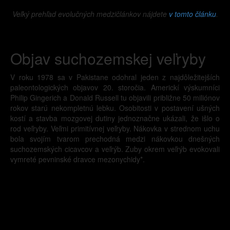
Veľký prehľad evolučných medzičlánkov nájdete
v tomto článku
.
Objav suchozemskej veľryby
V roku 1978 sa v Pakistane odohral jeden z najdôležitejších
paleontologických objavov 20. storočia. Americkí výskumníci
Philip Gingerich a Donald Russell tu objavili približne 50 miliónov
rokov starú nekompletnú lebku. Osobitosti v postavení ušných
kostí a stavba mozgovej dutiny jednoznačne ukázali, že išlo o
rod veľryby. Veľmi primitívnej veľryby. Nákovka v strednom uchu
bola svojím tvarom prechodná medzi nákovkou dnešných
suchozemských cicavcov a veľrýb. Zuby okrem veľrýb evokovali
vymreté pevninské dravce mezonychidy*.