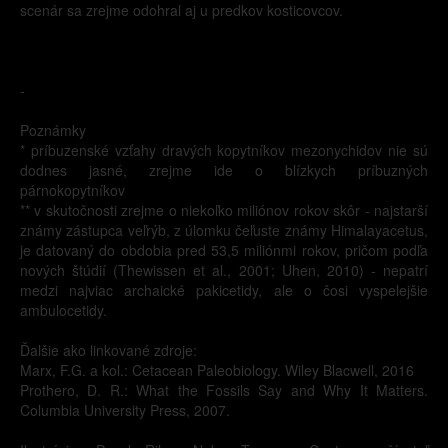
scenár sa zrejme odohral aj u predkov kosticovcov.
-
Poznámky
* príbuzenské vzťahy dravých kopytníkov mezonychidov nie sú
dodnes jasné, zrejme ide o blízkych príbuzných
párnokopytníkov
** v skutočnosti zrejme o niekoľko miliónov rokov skôr - najstarší
známy zástupca veľrýb, z úlomku čeľuste známy Himalayacetus,
je datovaný do obdobia pred 53,5 miliónmi rokov, pričom podľa
nových štúdií (Thewissen et al., 2001; Uhen, 2010) - nepatrí
medzi najviac archaické pakicetidy, ale o čosi vyspelejšie
ambulocetidy.
Ďalšie ako linkované zdroje:
Marx, F.G. a kol.: Cetacean Paleobiology. Wiley Blacwell, 2016
Prothero, D. R.: What the Fossils Say and Why It Matters.
Columbia University Press, 2007.