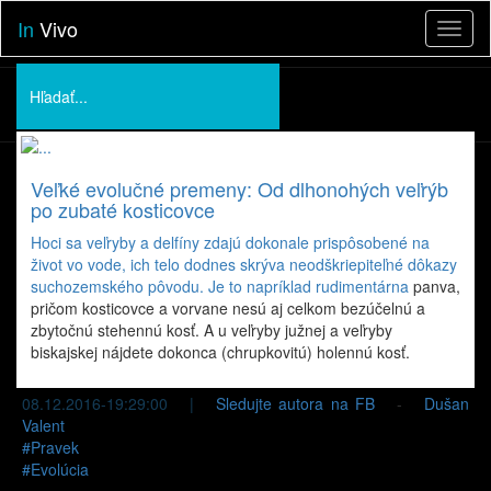
In
Vivo
Toggl
naviga
Podporte nás
O nás
Veľké evolučné premeny: Od dlhonohých veľrýb
Prednášky
po zubaté kosticovce
Hoci sa veľryby a delfíny zdajú dokonale prispôsobené na
život vo vode, ich telo dodnes skrýva neodškriepiteľné dôkazy
suchozemského pôvodu. Je to napríklad
rudimentárna
panva,
pričom kosticovce a vorvane nesú aj celkom bezúčelnú a
zbytočnú stehennú kosť. A u veľryby južnej a veľryby
biskajskej nájdete dokonca (chrupkovitú) holennú kosť.
08.12.2016-19:29:00 |
Sledujte autora na FB
-
Dušan
Valent
#
Pravek
#
Evolúcia