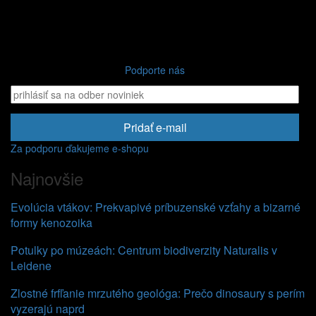
Podporte nás
Pridať e-mail
Za podporu ďakujeme e-shopu
Najnovšie
Evolúcia vtákov: Prekvapivé príbuzenské vzťahy a bizarné
formy kenozoika
Potulky po múzeách: Centrum biodiverzity Naturalis v
Leidene
Zlostné frfľanie mrzutého geológa: Prečo dinosaury s perím
vyzerajú naprd