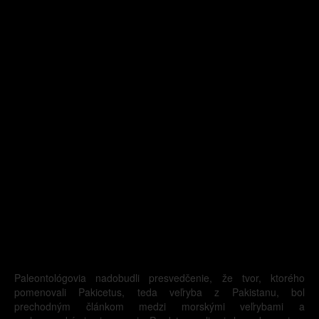
Paleontológovia nadobudli presvedčenie, že tvor, ktorého
pomenovali Pakicetus, teda veľryba z Pakistanu, bol
prechodným článkom medzi morskými veľrybami a