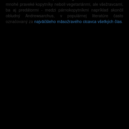
mnohé praveké kopytníky neboli vegetariánmi, ale všežravcami,
ba aj predátormi - medzi párnokopytníkmi napríklad skončil
obludný Andrewsarchus, v populárnej literatúre často
označovaný za
najväčšieho mäsožravého cicavca všetkých čias
.