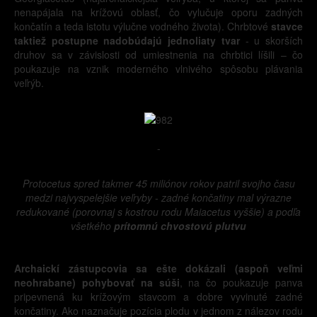
nenapájala na krížovú oblasť, čo vylučuje oporu zadných
končatín a teda istotu výlučne vodného života). Chrbtové
stavce
taktiež postupne nadobúdajú jednoliaty tvar
- u skorších
druhov sa v závislosti od umiestnenia na chrbtici líšili – čo
poukazuje na vznik moderného vlnivého spôsobu plávania
veľrýb.
-
Protocetus spred takmer 45 miliónov rokov patril svojho času
medzi najvyspelejšie veľryby - zadné končatiny mal výrazne
redukované (porovnaj s kostrou rodu Maiacetus vyššie) a podľa
všetkého
prítomnú chvostovú plutvu
Archaickí zástupcovia sa ešte dokázali (aspoň veľmi
neohrabane) pohybovať na súši
, na čo poukazuje panva
pripevnená ku krížovým stavcom a dobre vyvinuté zadné
končatiny. Ako naznačuje pozícia plodu v jednom z nálezov rodu