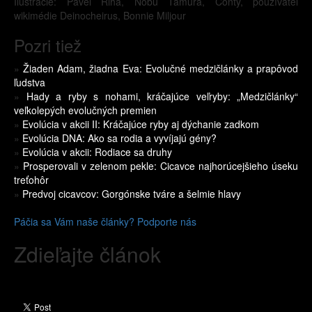
Ilustrácie: Pavel Riha, Nobu Tamura, Conty, používateľ
wikimédie Deinocheirus, Bonnie Miljour
Pozri tiež
»
Žiaden Adam, žiadna Eva: Evolučné medzičlánky a prapôvod
ľudstva
»
Hady a ryby s nohami, kráčajúce veľryby: „Medzičlánky“
veľkolepých evolučných premien
»
Evolúcia v akcii II: Kráčajúce ryby aj dýchanie zadkom
»
Evolúcia DNA: Ako sa rodia a vyvíjajú gény?
»
Evolúcia v akcii: Rodiace sa druhy
»
Prosperovali v zelenom pekle: Cicavce najhorúcejšieho úseku
treťohôr
»
Predvoj cicavcov: Gorgónske tváre a šelmie hlavy
Páčia sa Vám naše články? Podporte nás
Zdieľajte článok