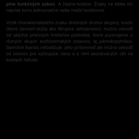
plne funkčných zubov
. A žiadne kostice. Znaky na lebke ich
napriek tomu jednoznačne radia medzi kosticovce.
Vznik charakteristického znaku dnešných druhov skupiny, kostíc
(ktoré zároveň slúžia ako filtrujúce ústrojenstvo), možno odvodiť
od akýchsi priečnych hrebeňov podnebia, ktoré pozorujeme u
rôznych skupín suchozemských cicavcov, aj párnokopytníkov.
Samotné tkanivo nefosilizuje, jeho prítomnosť ale možno odvodiť
od otvorov pre vyživujúce cievy a s nimi asociovaných rýh na
kostiach čeľuste.