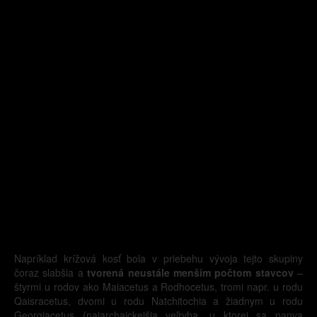
Napríklad krížová kosť bola v priebehu vývoja tejto skupiny
čoraz slabšia a
tvorená neustále menším počtom stavcov
–
štyrmi u rodov ako Maiacetus a Rodhocetus, tromi napr. u rodu
Qaisracetus, dvomi u rodu Natchitochia a žiadnym u rodu
Georgiacetus (najarchaickejšia veľryba, u ktorej sa panva