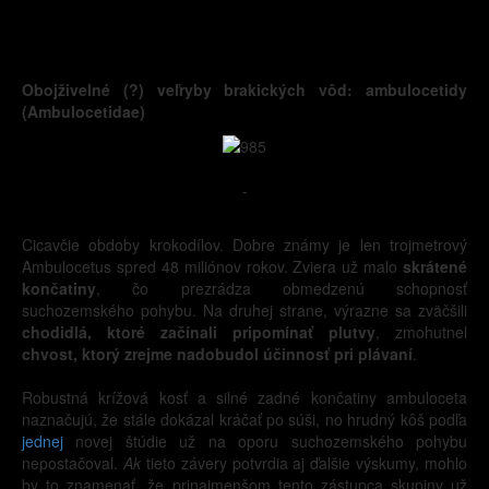
Obojživelné (?) veľryby brakických vôd: ambulocetidy
(Ambulocetidae)
-
Cicavčie obdoby krokodílov. Dobre známy je len trojmetrový
Ambulocetus spred 48 miliónov rokov. Zviera už malo
skrátené
končatiny
, čo prezrádza obmedzenú schopnosť
suchozemského pohybu. Na druhej strane, výrazne sa zväčšili
chodidlá, ktoré začínali pripomínať plutvy
, zmohutnel
chvost, ktorý zrejme nadobudol účinnosť pri plávaní
.
Robustná krížová kosť a silné zadné končatiny ambuloceta
naznačujú, že stále dokázal kráčať po súši, no hrudný kôš podľa
jednej
novej štúdie už na oporu suchozemského pohybu
nepostačoval.
Ak
tieto závery potvrdia aj ďalšie výskumy, mohlo
by to znamenať, že prinajmenšom tento zástupca skupiny už