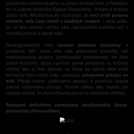
evolučného rodiska skupiny na území dnešnej Indie a Pakistanu
až na územie dnešného Egypta (Rayanistes). Izotopové analýzy
zubov rodu Attockicetus ale naznačujú, že
hoci lovili potravu
moriach, veľa času trávili v sladkých vodách
– azda preto,
že sa tieto prvotné veľryby ešte neprispôsobili prebytku soli v
morskej potrave a slanej vode.
Remingtonocetidy mali
výrazne skrátené končatiny
a
predĺžené telo, takže ešte viac pripomínali krokodíly než
predchádzajúca skupina, primitívnejšie ambulocetidy. Ich silné
zadné končatiny, dobre vyvinutá panva prirastená ku krížovej
chrbtici ako aj tŕne stavcov, na ktoré sa upínali silné svaly
dvíhajúce hlavu mimo vody, naznačujú
schopnosť pohybu na
súši
. Plávali zrejme „pádlovaním panvou“ s pomocou vlnenia
mierne rozšíreného chvosta. Vlnenie celého tela, typické pre
vyspelé veľryby, im znemožňovala pomerne neohybná chrbtica.
Postupné definitívne zanechanie obojživelného života:
protocetidy (Protocetidae)
-