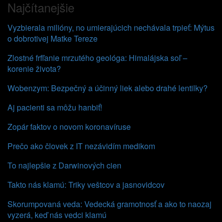
Najčítanejšie
Vyzbierala milióny, no umierajúcich nechávala trpieť: Mýtus
o dobrotivej Matke Tereze
Zlostné frfľanie mrzutého geológa: Himalájska soľ –
korenie života?
Wobenzym: Bezpečný a účinný liek alebo drahé lentilky?
Aj pacienti sa môžu hanbiť!
Zopár faktov o novom koronavíruse
Prečo ako človek z IT nezávidím medikom
To najlepšie z Darwinových cien
Takto nás klamú: Triky veštcov a jasnovidcov
Skorumpovaná veda: Vedecká gramotnosť a ako to naozaj
vyzerá, keď nás vedci klamú