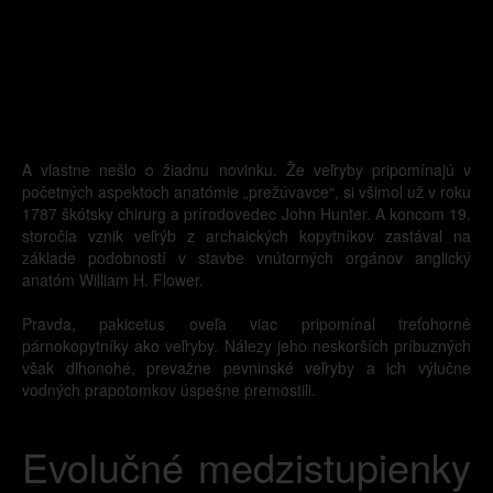
A vlastne nešlo o žiadnu novinku. Že veľryby pripomínajú v
početných aspektoch anatómie „prežúvavce“, si všimol už v roku
1787 škótsky chirurg a prírodovedec John Hunter. A koncom 19.
storočia vznik veľrýb z archaických kopytníkov zastával na
základe podobností v stavbe vnútorných orgánov anglický
anatóm William H. Flower.
Pravda, pakicetus oveľa viac pripomínal treťohorné
párnokopytníky ako veľryby. Nálezy jeho neskorších príbuzných
však dlhonohé, prevažne pevninské veľryby a ich výlučne
vodných prapotomkov úspešne premostili.
Evolučné medzistupienky