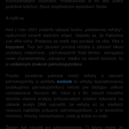
suchozemskými cicavcami. Predstavovali si ho ako zviera
podobné tuleňovi, žijúce obojživelným spôsobom života.
A mýlili sa.
Keď v roku 2001 podarilo vykopať kostru „pakistansej veľryby“,
výskumníci neverili vlastným očiam. Ukázalo sa, že Pakicetus
mal dlhé nohy. Postavou sa oveľa viac ponášal na vlka. Vlka s
kopytami
. Tvor bol zároveň prvotná veľryba a zároveň vlkovi
podobný, mäsožravý... párnokopytník! Kosť členka - astragalus
nesie charakteristickú „zdvojenú“ kladku na oboch koncoch, čo
je
unikátnym znakom párnokopytníkov
.
Pravda, zaradenie pakiceta medzi veľryby a zároveň
párnokopytníky (z pohľadu
evolúcie
sú veľryby špecializovanou
podskupinou párnokopytníkov) nebolo pre biológov celkom
neočakávané. Koncom 80. rokov a v 90. rokoch minulého
storočia viaceré analýzy príbuzenských vzťahov vykonané na
základe analýz DNA naznačili, že veľryby sú zo všetkých
cicavcov najbližšie príbuzné párnokopytníkom, a to konkrétne
hrochom. Hrochy, mimochodom, rodia aj dojčia vo vode.
Žiaden šok nezažili ani paleontológovia. Tí dávno vedeli, že