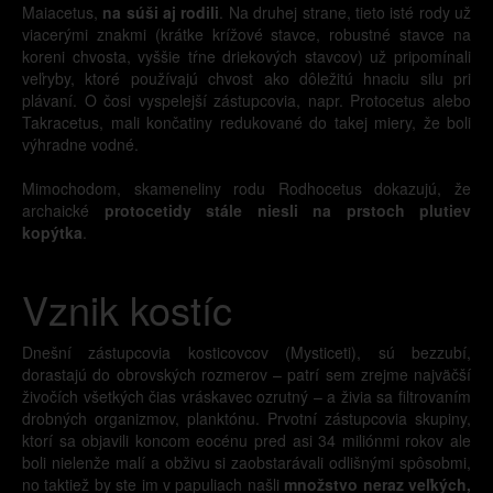
Maiacetus,
na súši aj rodili
. Na druhej strane, tieto isté rody už
viacerými znakmi (krátke krížové stavce, robustné stavce na
koreni chvosta, vyššie tŕne driekových stavcov) už pripomínali
veľryby, ktoré používajú chvost ako dôležitú hnaciu silu pri
plávaní. O čosi vyspelejší zástupcovia, napr. Protocetus alebo
Takracetus, mali končatiny redukované do takej miery, že boli
výhradne vodné.
Mimochodom, skameneliny rodu Rodhocetus dokazujú, že
archaické
protocetidy stále niesli na prstoch plutiev
kopýtka
.
Vznik kostíc
Dnešní zástupcovia kosticovcov (Mysticeti), sú bezzubí,
dorastajú do obrovských rozmerov – patrí sem zrejme najväčší
živočích všetkých čias vráskavec ozrutný – a živia sa filtrovaním
drobných organizmov, planktónu. Prvotní zástupcovia skupiny,
ktorí sa objavili koncom eocénu pred asi 34 miliónmi rokov ale
boli nielenže malí a obživu si zaobstarávali odlišnými spôsobmi,
no taktiež by ste im v papuliach našli
množstvo neraz veľkých,