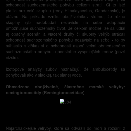
schopnosť suchozemského pohybu celkom stratil. Či to isté
platilo pre celú skupinu (rody Himalayacetus, Gandakasia), je
otázne. Na príklade vzniku obojživelníkov vidíme, že rôzne
skupiny rýb nadobúdali nezávisle na sebe adaptácie
umožňujúce suchozemský život. Je celkom možné, že sa udial
aj opačný scenár, a viaceré druhy či skupiny veľrýb strácali
schopnosť suchozemského pohybu nezávisle na sebe - to by
súhlasilo s dôkazmi o schopnosti aspoň veľmi obmedzeného
suchozemského pohybu u podstatne vyspelejších rodov (pozri
nižšie).
Izotopové analýzy zubov naznačujú, že ambulocetidy sa
pohybovali ako v sladkej, tak slanej vode.
Obmedzene obojživelné, čiastočne morské veľryby:
remingtonocetidy (Remingtonocetidae)
-
Najarchaickejšie veľryby, ktoré sa odvážili do morí a rozšírili z