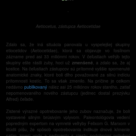
-
Aetiocetus, zástupca Aetiocetidae
Zdalo sa, že iná situácia panovala u vyspelejšej skupiny
etiocetidov (Aetiocetidae), ktorá sa objavuje vo fosílnom
zázname pred asi 33 miliónmi rokov. V čeľustiach veľrýb tejto
skupiny ešte rástli zuby, hoci už
zmenšené
, a zdalo sa, že aj
kostice. Na čeľustiach zástupcov sú prítomné vyššie spomenuté
anatomické znaky, ktoré boli dlho považované za silnú indíciu
prítomnosti kostíc. To sa však zmenilo. Na príčine je celkom
nedávno
publikovaný
nález asi 25 miliónov rokov starého, zatiaľ
nepomenovaného nového zástupcu (jedinec dostal prezývku
Alfred) čeľade.
Zistené výrazné opotrebovanie jeho zubov naznačuje, že boli
vystavené silným brúsivým vplyvom. Paleontológovia vedení
popredným expertom na vymreté veľryby Felixom G. Marxom v
štúdii píšu, že spôsob opotrebovania indikuje dnové kŕmenie
satím zmesi vody a sedimentu s piestu podobnými pohybmi