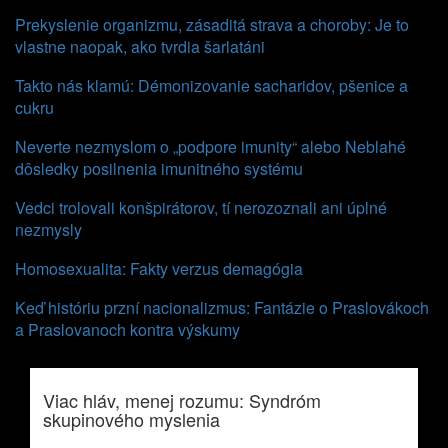
Prekyslenie organizmu, zásaditá strava a choroby: Je to
vlastne naopak, ako tvrdia šarlatáni
Takto nás klamú: Démonizovanie sacharidov, pšenice a
cukru
Neverte nezmyslom o „podpore imunity“ alebo Neblahé
dôsledky posilnenia imunitného systému
Vedci trolovali konšpirátorov, tí nerozoznali ani úplné
nezmysly
Homosexualita: Fakty verzus demagógia
Keď históriu przní nacionalizmus: Fantázie o Praslovákoch
a Praslovanoch kontra výskumy
Viac hláv, menej rozumu: Syndróm
skupinového myslenia