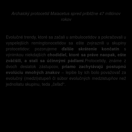
Archaický protocetid Maiacetus spred približne 47 miliónov
rokov
Evolučné trendy, ktoré sa začali u ambulocetidov a pokračovali u
vyspelejších remingtonocetidov sa ešte zvýraznili u skupiny
protocetidov: pozorujeme
ďalšie skrátenie končatín
s
výnimkou niekdajších
chodidiel, ktoré sa práve naopak, ešte
zväčšili, a stali sa účinnými pádlami
.Protocetidy, známe z
dvoch desiatok zástupcov,
priamo zachytávajú postupnú
evolúciu mnohých znakov
– lepšie by ich bolo považovať za
evolučný (medzi)stupeň či súbor evolučných medzistupňov než
jednoliatu skupinu, teda „čeľaď“.