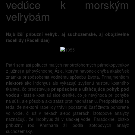
vedúce k morským
veľrybám
Najbližší príbuzní veľrýb: aj suchozemské, aj obojživelné
raoellidy (Raoellidae)
Patrí sem asi poltucet malých ranotreťohorných párnokopytníkov
z južnej a juhovýchodnej Ázie, ktorým navonok chýba akákoľvek
známka prispôsobenia vodnému spôsobu života. Prinajmenšom
niektoré
ako Indohyus ale vykazujú zvýšenú hustotu kostného
tkaniva, čo predstavuje
prispôsobenie uľahčujúce pohyb pod
vodou
- ťažšie kosti sú síce krehké, čo je nevýhoda pri pohybe
na súši, ale pôsobia ako záťaž proti nadnášaniu. Predpokladá sa
teda, že niektoré raoellidy trávili podstatnú časť života ponorené
vo vode, či už v riekach alebo jazerách. Izotopové analýzy
naznačujú, že Indohyus žil v sladkej vode. Paradoxne, blízko
príbuzný rod Khirtharia žil podľa izotopových analýz
suchozemsky.