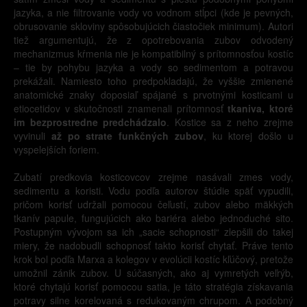
jazyka, a nie filtrovanie vody vo vodnom stĺpci (kde je pevných,
obrusovanie skloviny spôsobujúcich čiastočiek minimum). Autori
tiež argumentujú, že z opotrebovania zubov odvodený
mechanizmus kŕmenia nie je kompatibilný s prítomnosťou kostíc
– tie by pohybu jazyka a vody so sedimentom a potravou
prekážali. Namiesto toho predpokladajú, že vyššie zmienené
anatomické znaky doposiaľ spájané s prvotnými kosticami u
etiocetidov v skutočnosti znamenali prítomnosť
tkaniva, ktoré
im bezprostredne predchádzalo
. Kostice sa z neho zrejme
vyvinuli
až po strate funkčných zubov
, ku ktorej došlo u
vyspelejších foriem.
Zubatí predkovia kosticovcov zrejme nasávali zmes vody,
sedimentu a koristi. Vodu podľa autorov štúdie späť vypudili,
pričom korisť udržali pomocou čeľustí, zubov alebo mäkkých
tkanív papule, fungujúcich ako bariéra alebo jednoduché sito.
Postupným vývojom sa ich „sacie schopnosti“ zlepšili do takej
miery, že nadobudli schopnosť takto korisť chytať. Práve tento
krok bol podľa Marxa a kolegov v evolúcii kostíc kľúčový, pretože
umožnil zánik zubov. U súčasných, ako aj vymretých veľrýb,
ktoré chytajú korisť pomocou satia, je táto stratégia získavania
potravy silne korelovaná s redukovaným chrupom. A podobný