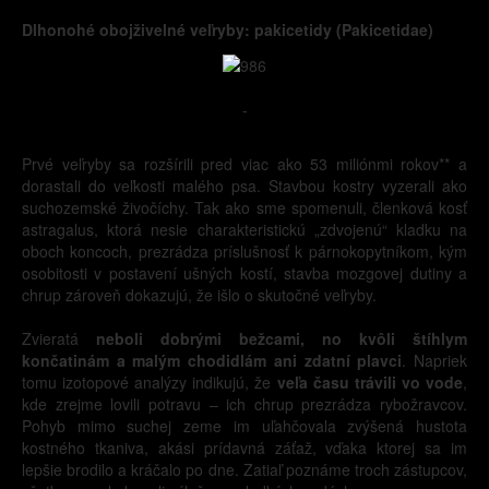
Dlhonohé obojživelné veľryby: pakicetidy (Pakicetidae)
-
Prvé veľryby sa rozšírili pred viac ako 53 miliónmi rokov** a
dorastali do veľkosti malého psa. Stavbou kostry vyzerali ako
suchozemské živočíchy. Tak ako sme spomenuli, členková kosť
astragalus, ktorá nesie charakteristickú „zdvojenú“ kladku na
oboch koncoch, prezrádza príslušnosť k párnokopytníkom, kým
osobitosti v postavení ušných kostí, stavba mozgovej dutiny a
chrup zároveň dokazujú, že išlo o skutočné veľryby.
Zvieratá
neboli dobrými bežcami, no kvôli štíhlym
končatinám a malým chodidlám ani zdatní plavci
. Napriek
tomu izotopové analýzy indikujú, že
veľa času trávili vo vode
,
kde zrejme lovili potravu – ich chrup prezrádza rybožravcov.
Pohyb mimo suchej zeme im uľahčovala zvýšená hustota
kostného tkaniva, akási prídavná záťaž, vďaka ktorej sa im
lepšie brodilo a kráčalo po dne. Zatiaľ poznáme troch zástupcov,