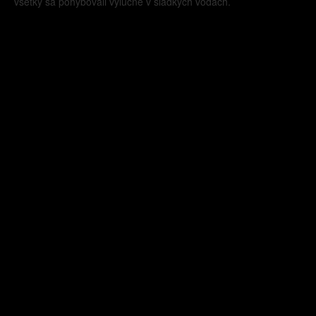
všetky sa pohybovali výlučne v sladkých vodách.