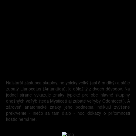
Najstarší zástupca skupiny, netypicky veľký (asi 8 m dlhý) a stále
zubatý Llanocetus (Antarktída), je dôležitý z dvoch dôvodov. Na
jednej strane vykazuje znaky typické pre obe hlavné skupiny
dnešných veľrýb (teda Mysticeti aj zubaté veľryby Odontoceti). A
zároveň anatomické znaky jeho podnebia indikujú zvýšené
prekrvenie - niečo sa tam dialo - hoci dôkazy o prítomnosti
kostíc nemáme.