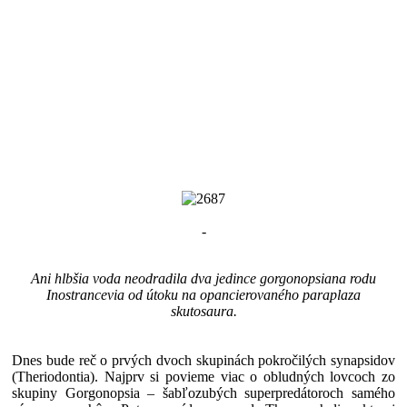
-
Ani hlbšia voda neodradila dva jedince gorgonopsiana rodu
Inostrancevia od útoku na opancierovaného paraplaza
skutosaura.
Dnes bude reč o prvých dvoch skupinách pokročilých synapsidov
(Theriodontia). Najprv si povieme viac o obludných lovcoch zo
skupiny Gorgonopsia – šabľozubých superpredátoroch samého