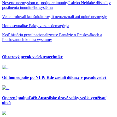
Neverte nezmyslom o „podpore imunity“ alebo Neblahé dôsledky
posilnenia imunitného systému
Vedci trolovali konšpirátorov, tí nerozoznali ani úplné nezmysly
Homosexualita: Fakty verzus demagógia
Keď históriu przní nacionalizmus: Fantázie o Praslovákoch a
Praslovanoch kontra výskumy
Obrazový prvok v elektrotechnike
Od homeopatie po NLP: Kde zostali dôkazy v pseudovede?
Operení podpaľači: Austrálske dravé vtáky vedia využívať
oheň