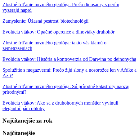
Zlostné frfľanie mrzutého geológa: Prečo dinosaury s perím
vyzerajú naprd
Zamyslenie: Úžasná pestrosť biotechnológií
Evolúcia vtákov: Opačné operence a dinovtáky druhohôr
Zlostné frfľanie mrzutého geológa: takto vás klamú o
zemetraseniach
Evolúcia vtákov: História a kontroverzia od Darwina po deinonycha
Spolužitie s megazvermi: Prečo žijú slony a nosorožce len v Afrike a
Ázii?
Zlostné frfľanie mrzutého geológa: Sú prírodné katastrofy naozaj
prírodnými?
Evolúcia vtákov: Ako sa z druhohorných monštier vyvinuli
elegantní páni oblohy
Najčítanejšie za rok
Najčítanejšie