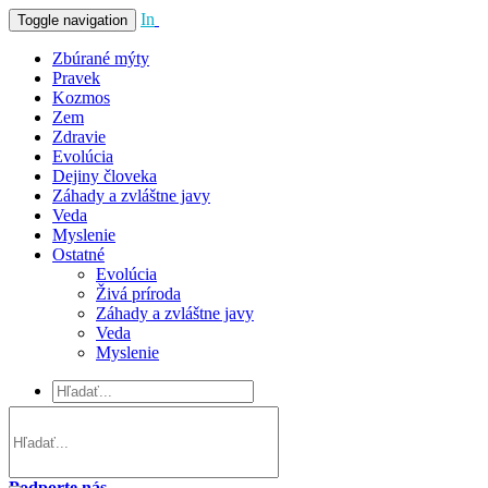
In
Vivo
Toggle navigation
Zbúrané mýty
Pravek
Kozmos
Zem
Zdravie
Evolúcia
Dejiny človeka
Záhady a zvláštne javy
Veda
Myslenie
Ostatné
Evolúcia
Živá príroda
Záhady a zvláštne javy
Veda
Myslenie
Podporte nás