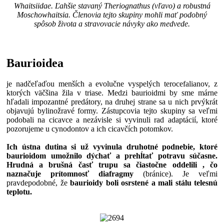
Whaitsiidae. Ľahšie stavaný Theriognathus (vľavo) a robustná
Moschowhaitsia. Členovia tejto skupiny mohli mať podobný
spôsob života a stravovacie návyky ako medvede.
Baurioidea
je nadčeľaďou menších a evolučne vyspelých terocefalianov, z
ktorých väčšina žila v triase. Medzi baurioidmi by sme márne
hľadali impozantné predátory, na druhej strane sa u nich prvýkrát
objavujú bylinožravé formy. Zástupcovia tejto skupiny sa veľmi
podobali na cicavce a nezávisle si vyvinuli rad adaptácií, ktoré
pozorujeme u cynodontov a ich cicavčích potomkov.
Ich ústna dutina si už vyvinula druhotné podnebie, ktoré
baurioidom umožnilo dýchať a prehĺtať potravu súčasne.
Hrudná a brušná časť trupu sa čiastočne oddelili , čo
naznačuje prítomnosť diafragmy
(bránice). Je veľmi
pravdepodobné, že
baurioidy boli osrstené a mali stálu telesnú
teplotu.