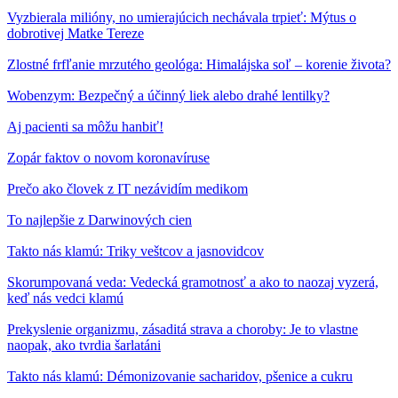
Vyzbierala milióny, no umierajúcich nechávala trpieť: Mýtus o
dobrotivej Matke Tereze
Zlostné frfľanie mrzutého geológa: Himalájska soľ – korenie života?
Wobenzym: Bezpečný a účinný liek alebo drahé lentilky?
Aj pacienti sa môžu hanbiť!
Zopár faktov o novom koronavíruse
Prečo ako človek z IT nezávidím medikom
To najlepšie z Darwinových cien
Takto nás klamú: Triky veštcov a jasnovidcov
Skorumpovaná veda: Vedecká gramotnosť a ako to naozaj vyzerá,
keď nás vedci klamú
Prekyslenie organizmu, zásaditá strava a choroby: Je to vlastne
naopak, ako tvrdia šarlatáni
Takto nás klamú: Démonizovanie sacharidov, pšenice a cukru