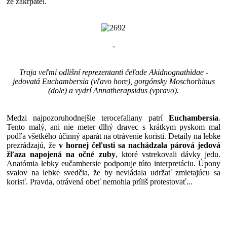
že zakrpatel.
-
Traja veľmi odlišní reprezentanti čeľade Akidnognathidae -
jedovatá Euchambersia (vľavo hore), gorgónsky Moschorhinus
(dole) a vydrí Annatherapsidus (vpravo).
Medzi najpozoruhodnejšie terocefaliany patrí
Euchambersia
.
Tento malý, ani nie meter dlhý dravec s krátkym pyskom mal
podľa všetkého účinný aparát na otrávenie koristi. Detaily na lebke
prezrádzajú, že
v hornej čeľusti sa nachádzala párová jedová
žľaza napojená na očné zuby
, ktoré vstrekovali dávky jedu.
Anatómia lebky eučambersie podporuje túto interpretáciu. Úpony
svalov na lebke svedčia, že by nevládala udržať zmietajúcu sa
korisť. Pravda, otrávená obeť nemohla príliš protestovať...