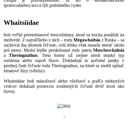
chrupu je pravdepodobné, že šlo o semiakvatického
(polovodného) lovca rýb podobného vydre.
Whaitsiidae
boli veľké permotriasové terocefaliany, ktoré sa trocha ponášali na
medvede. Z najväčšieho z nich – rodu
Megawhaitsia
z Ruska – sa
zachoval iba úlomok čeľuste, celá lebka však musela merať okolo
pol metra. Medzi lepšie preskúmané rody patria
Moschowhaitsia
a
Theriognathus
. Tieto formy už zrejme niesli nejaký typ
osrstenia alebo aspoň fúzov. Dokladujú to početné jamky v
prednej časti čeľuste rodu Theriognathus, na ktoré sa mohli upínať
hmatové fúzy (vibrisy).
Whaitsiidae boli mäsožravé alebo všežravé a podľa niektorých
vedcov dokázali pomocou zosilnených čeľustí drviť kosti ako
hyeny.
-