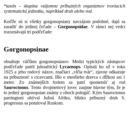
*taxón – skupina vzájomne príbuzných organizmov tvoriacich
systematickú jednotku, napríklad druh alebo rod.
Keďže sú si všetky gorgonopsiany navzájom podobné, dajú sa
zaradiť do jedinej čeľade –
Gorgonopsidae
. V rámci nej vedci
rozoznávajú tri podčeľade:
Gorgonopsinae
obsahuje väčšinu gorgonopsianov. Medzi typických zástupcov
podčeľade patril juhoafrický
Lycaenops
. Opísali ho už v roku
1925 a jeho rodový názov, značiaci „vlčia tvár“, zjavne odkazuje
na príbuznosť s cicavcami. Išlo o menšieho dravca s dĺžkou asi 1
meter. Zo známejších foriem sa patrí spomenúť aj rod
Sauroctonus
. Tento dvojmetrový lovec zaujme hlavne tým, že je
to jediný gorgonopsian známy z oboch pologúľ. Kým Sauroctonus
parringtoni obýval Južnú Afriku, blízko príbuzný druh S.
progressus sa potuloval Ruskom.