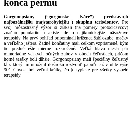
konca permu
Gorgonopsiany (“gorgónske tváre”) predstavujú
najbazálnejšiu (najstarobylejšiu ) skupinu teriodontov
. Pre
svoj hrôzostrašný výzor si získali (na pomery protocicavcov)
značnú popularitu a akiste ide o najikonickejšie mäsožravé
terapsidy. Na prvý pohľad pripomínali kríženca šabľozubej mačky
a veľkého jaštera. Zadné končatiny mali celkom vzpriamené, kým
tie predné ešte mierne rozkročené. Veľká hlava niesla pár
mimoriadne veľkých očných zubov v oboch čeľustiach, pričom
horné tesáky boli dlhšie. Gorgonopsiany mali špeciálny čeľustný
kĺb, ktorý im umožnil doširoka roztvoriť papuľu až v uhle vyše
90˚. Chvost bol veľmi krátky, čo je typické pre všetky vyspelé
terapsidy.