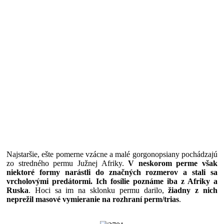
Najstaršie, ešte pomerne vzácne a malé gorgonopsiany pochádzajú
zo stredného permu Južnej Afriky.
V neskorom perme však
niektoré formy narástli do značných rozmerov a stali sa
vrcholovými predátormi. Ich fosílie poznáme iba z Afriky a
Ruska
. Hoci sa im na sklonku permu darilo,
žiadny z nich
neprežil masové vymieranie na rozhraní perm/trias
.