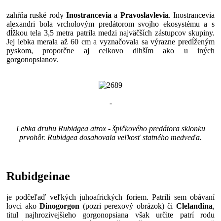
zahŕňa ruské rody
Inostrancevia
a
Pravoslavlevia
. Inostrancevia
alexandri bola vrcholovým predátorom svojho ekosystému a s
dĺžkou tela 3,5 metra patrila medzi najväčších zástupcov skupiny.
Jej lebka merala až 60 cm a vyznačovala sa výrazne predĺženým
pyskom, proporčne aj celkovo dlhším ako u iných
gorgonopsianov.
-
Lebka druhu Rubidgea atrox - špičkového predátora sklonku
prvohôr. Rubidgea dosahovala veľkosť statného medveďa.
Rubidgeinae
je podčeľaď veľkých juhoafrických foriem. Patrili sem obávaní
lovci ako
Dinogorgon
(pozri perexový obrázok) či
Clelandina
,
titul najhrozivejšieho gorgonopsiana však určite patrí rodu