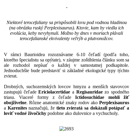
-
Niektoré terocefaliany sa prispôsobili lovu pod vodnou hladinou
(na obrázku ruský Perplexisaurus). Ktovie, kam by viedla ich
evolúcia, keby nevyhynuli. Možno by dnes v moriach plávali
terocefalianské ekvivalenty veľrýb a plutvonožcov.
V rámci Baurioidea rozoznávame 6-10 čeľadí (podľa toho,
ktorého špecialistu sa opýtate), v záujme zoštíhlenia článku som sa
ale rozhodol nepísať o každej v samostatnej podkapitole.
Jednoduchšie bude predstaviť si základné ekologické typy týchto
zvierat.
Drobných, suchozemských lovcov hmyzu a menších stavovcov
zastupujú čeľade
Ericiolacertidae
a
Regisauridae
zo spodného
triasu. Viaceré formy z čeľade
Ictidosuchidae
mohli žiť
obojživelne
. Rôzne anatomické znaky rodov ako
Perplexisaurus
a
Karenites
naznačujú, že
tieto zvieratá sa dokázali potápať a
loviť vodné živočíchy
podobne ako dulovnice a vychucholy.