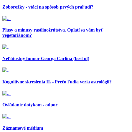
Zoborožky - vtáci na spôsob prvých praľudí?
Plusy a mínusy rastlinožrútstva. Oplatí sa vám byť
vegetariánom?
Neľútostný humor Georga Carlina (best of)
Kognitívne skreslenia II. - Prečo ľudia veria astrológii?
Ovládanie dotykom - odpor
Záznamové médium