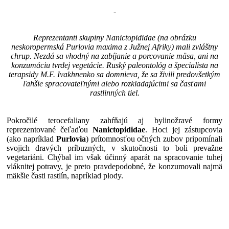
-
Reprezentanti skupiny Nanictopididae (na obrázku
neskoropermská Purlovia maxima z Južnej Afriky) mali zvláštny
chrup. Nezdá sa vhodný na zabíjanie a porcovanie mäsa, ani na
konzumáciu tvrdej vegetácie. Ruský paleontológ a špecialista na
terapsidy M.F. Ivakhnenko sa domnieva, že sa živili predovšetkým
ľahšie spracovateľnými alebo rozkladajúcimi sa časťami
rastlinných tiel.
Pokročilé terocefaliany zahŕňajú aj bylinožravé formy
reprezentované čeľaďou
Nanictopididae
. Hoci jej zástupcovia
(ako napríklad
Purlovia
) prítomnosťou očných zubov pripomínali
svojich dravých príbuzných, v skutočnosti to boli prevažne
vegetariáni. Chýbal im však účinný aparát na spracovanie tuhej
vláknitej potravy, je preto pravdepodobné, že konzumovali najmä
mäkšie časti rastlín, napríklad plody.