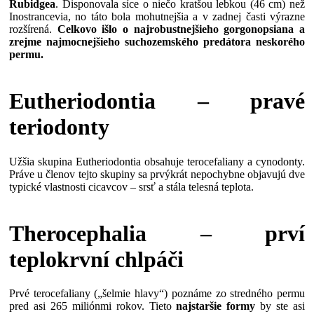
Rubidgea
. Disponovala síce o niečo kratšou lebkou (46 cm) než
Inostrancevia, no táto bola mohutnejšia a v zadnej časti výrazne
rozšírená.
Celkovo išlo o najrobustnejšieho gorgonopsiana a
zrejme najmocnejšieho suchozemského predátora neskorého
permu.
Eutheriodontia – pravé
teriodonty
Užšia skupina Eutheriodontia obsahuje terocefaliany a cynodonty.
Práve u členov tejto skupiny sa prvýkrát nepochybne objavujú dve
typické vlastnosti cicavcov – srsť a stála telesná teplota.
Therocephalia – prví
teplokrvní chlpáči
Prvé terocefaliany („šelmie hlavy“) poznáme zo stredného permu
pred asi 265 miliónmi rokov. Tieto
najstaršie formy
by ste asi