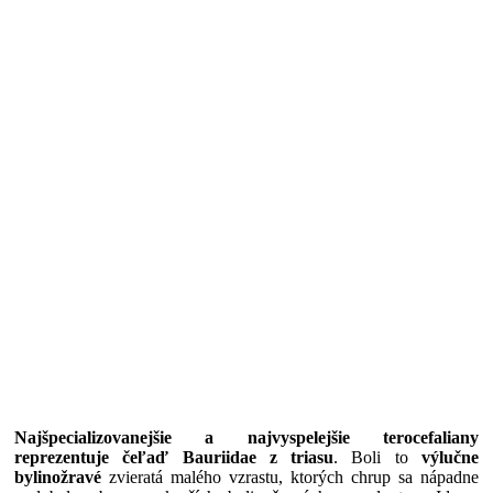
Najšpecializovanejšie a najvyspelejšie terocefaliany
reprezentuje čeľaď Bauriidae z triasu
. Boli to
výlučne
bylinožravé
zvieratá malého vzrastu, ktorých chrup sa nápadne