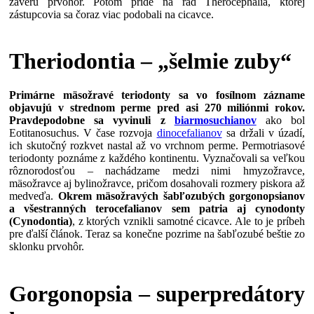
záveru prvohôr. Potom príde na rad Therocephalia, ktorej
zástupcovia sa čoraz viac podobali na cicavce.
Theriodontia – „šelmie zuby“
Primárne mäsožravé teriodonty sa vo fosílnom zázname
objavujú v strednom perme pred asi 270 miliónmi rokov.
Pravdepodobne sa vyvinuli z
biarmosuchianov
ako bol
Eotitanosuchus. V čase rozvoja
dinocefalianov
sa držali v úzadí,
ich skutočný rozkvet nastal až vo vrchnom perme. Permotriasové
teriodonty poznáme z každého kontinentu. Vyznačovali sa veľkou
rôznorodosťou – nachádzame medzi nimi hmyzožravce,
mäsožravce aj bylinožravce, pričom dosahovali rozmery piskora až
medveďa.
Okrem mäsožravých šabľozubých gorgonopsianov
a všestranných terocefalianov sem patria aj cynodonty
(Cynodontia)
, z ktorých vznikli samotné cicavce. Ale to je príbeh
pre ďalší článok. Teraz sa konečne pozrime na šabľozubé beštie zo
sklonku prvohôr.
Gorgonopsia – superpredátory