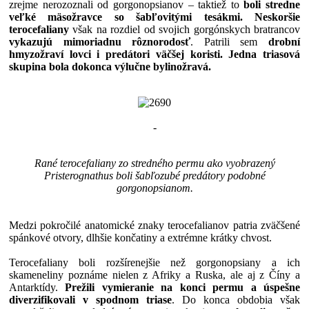
zrejme nerozoznali od gorgonopsianov – taktiež to
boli stredne
veľké mäsožravce so šabľovitými tesákmi.
Neskoršie
terocefaliany
však na rozdiel od svojich gorgónskych bratrancov
vykazujú mimoriadnu rôznorodosť
. Patrili sem
drobní
hmyzožraví lovci i predátori väčšej koristi. Jedna triasová
skupina bola dokonca výlučne bylinožravá.
-
Rané terocefaliany zo stredného permu ako vyobrazený
Pristerognathus boli šabľozubé predátory podobné
gorgonopsianom.
Medzi pokročilé anatomické znaky terocefalianov patria zväčšené
spánkové otvory, dlhšie končatiny a extrémne krátky chvost.
Terocefaliany boli rozšírenejšie než gorgonopsiany a ich
skameneliny poznáme nielen z Afriky a Ruska, ale aj z Číny a
Antarktídy.
Prežili vymieranie na konci permu a úspešne
diverzifikovali v spodnom triase
. Do konca obdobia však