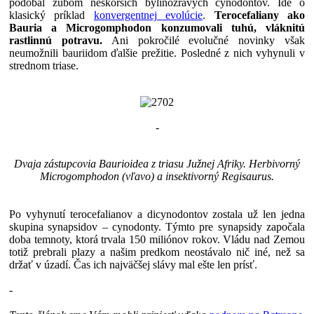
podobal zubom neskorších bylinožravých cynodontov. Ide o
klasický príklad
konvergentnej evolúcie
.
Terocefaliany ako
Bauria a Microgomphodon konzumovali tuhú, vláknitú
rastlinnú potravu.
Ani pokročilé evolučné novinky však
neumožnili bauriidom ďalšie prežitie. Posledné z nich vyhynuli v
strednom triase.
-
Dvaja zástupcovia Baurioidea z triasu Južnej Afriky. Herbivorný
Microgomphodon (vľavo) a insektivorný Regisaurus.
Po vyhynutí terocefalianov a dicynodontov zostala už len jedna
skupina synapsidov – cynodonty. Týmto pre synapsidy započala
doba temnoty, ktorá trvala 150 miliónov rokov. Vládu nad Zemou
totiž prebrali plazy a našim predkom neostávalo nič iné, než sa
držať v úzadí. Čas ich najväčšej slávy mal ešte len prísť.
-