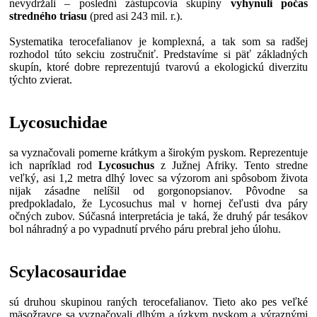
nevydržali – poslední zástupcovia skupiny
vyhynuli počas
stredného triasu
(pred asi 243 mil. r.).
Systematika terocefalianov je komplexná, a tak som sa radšej
rozhodol túto sekciu zostručniť. Predstavíme si päť základných
skupín, ktoré dobre reprezentujú tvarovú a ekologickú diverzitu
týchto zvierat.
Lycosuchidae
sa vyznačovali pomerne krátkym a širokým pyskom. Reprezentuje
ich napríklad rod
Lycosuchus
z Južnej Afriky. Tento stredne
veľký, asi 1,2 metra dlhý lovec sa výzorom ani spôsobom života
nijak zásadne nelíšil od gorgonopsianov. Pôvodne sa
predpokladalo, že Lycosuchus mal v hornej čeľusti dva páry
očných zubov. Súčasná interpretácia je taká, že druhý pár tesákov
bol náhradný a po vypadnutí prvého páru prebral jeho úlohu.
Scylacosauridae
sú druhou skupinou raných terocefalianov. Tieto ako pes veľké
mäsožravce sa vyznačovali dlhým a úzkym pyskom a výraznými