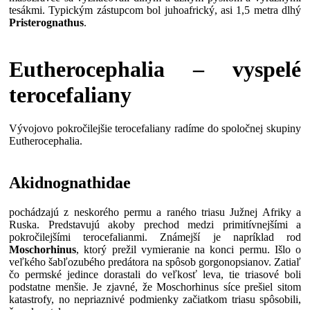
tesákmi. Typickým zástupcom bol juhoafrický, asi 1,5 metra dlhý
Pristerognathus
.
Eutherocephalia – vyspelé
terocefaliany
Vývojovo pokročilejšie terocefaliany radíme do spoločnej skupiny
Eutherocephalia.
Akidnognathidae
pochádzajú z neskorého permu a raného triasu Južnej Afriky a
Ruska. Predstavujú akoby prechod medzi primitívnejšími a
pokročilejšími terocefalianmi. Známejší je napríklad rod
Moschorhinus
, ktorý prežil vymieranie na konci permu. Išlo o
veľkého šabľozubého predátora na spôsob gorgonopsianov. Zatiaľ
čo permské jedince dorastali do veľkosť leva, tie triasové boli
podstatne menšie. Je zjavné, že Moschorhinus síce prešiel sitom
katastrofy, no nepriaznivé podmienky začiatkom triasu spôsobili,