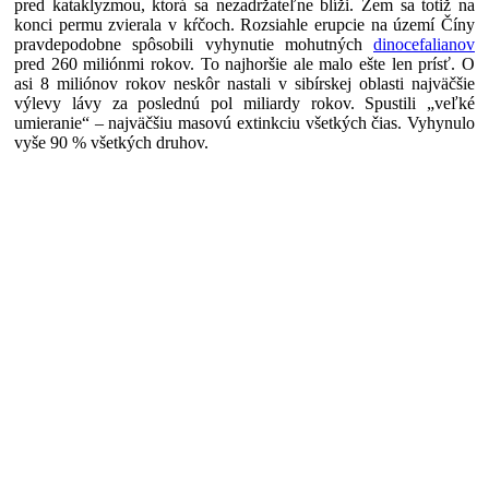
pred kataklyzmou, ktorá sa nezadržateľne blíži. Zem sa totiž na
konci permu zvierala v kŕčoch. Rozsiahle erupcie na území Číny
pravdepodobne spôsobili vyhynutie mohutných
dinocefalianov
pred 260 miliónmi rokov. To najhoršie ale malo ešte len prísť. O
asi 8 miliónov rokov neskôr nastali v sibírskej oblasti najväčšie
výlevy lávy za poslednú pol miliardy rokov. Spustili „veľké
umieranie“ – najväčšiu masovú extinkciu všetkých čias. Vyhynulo
vyše 90 % všetkých druhov.