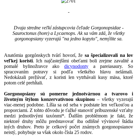
-
Dvaja stredne veľkí zástupcovia čeľade Gorgonopsidae -
Sauroctonus (hore) a Lycaenops. Ak sa vám zdá, že všetky
gorgonopsiany vyzerajú "na jedno kopyto", nemýlite sa.
Anatómia gorgónskych tvárí hovorí, že
sa špecializovali na lov
veľkej koristi
. Ich najčastejšími obeťami boli zrejme zavalité a
pomalé bylinožravce ako
dicynodonty
a pareiasaury. So
spracovaním potravy si podľa všetkého hlavu nelámali.
Nedokázali prežúvať, z koristi len vytrhávali kusy mäsa, ktoré
potom celé prehĺtali.
Gorgonopsiany sú pomerne jednotvárnou a tvarovo i
životným štýlom konzervatívnou skupinou
– všetky vyzerajú
viac-menej podobne. Líšia sa od seba v podstate len veľkosťou a
proporciami. Z tohto dôvodu je ťažké stanoviť príbuzenské vzťahy
medzi jednotlivými taxónmi*. Ďalším problémom je fakt, že
niektoré druhy môžu predstavovať iba odlišné vývinové štádia
iných druhov. Preto je celkový počet známych gorgonopsianov
neistý, pohybuje sa však okolo čísla 25 rodov.