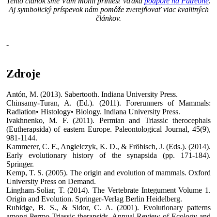
Tento článok sme Vám mohli priniesť vďaka
podpore na Patreone
.
Aj symbolický príspevok nám pomôže zverejňovať viac kvalitných
článkov.
-
Zdroje
Antón, M. (2013). Sabertooth. Indiana University Press.
Chinsamy-Turan, A. (Ed.). (2011). Forerunners of Mammals:
Radiation• Histology• Biology. Indiana University Press.
Ivakhnenko, M. F. (2011). Permian and Triassic therocephals
(Eutherapsida) of eastern Europe. Paleontological Journal, 45(9),
981-1144.
Kammerer, C. F., Angielczyk, K. D., & Fröbisch, J. (Eds.). (2014).
Early evolutionary history of the synapsida (pp. 171-184).
Springer.
Kemp, T. S. (2005). The origin and evolution of mammals. Oxford
University Press on Demand.
Lingham-Soliar, T. (2014). The Vertebrate Integument Volume 1.
Origin and Evolution. Springer-Verlag Berlin Heidelberg.
Rubidge, B. S., & Sidor, C. A. (2001). Evolutionary patterns
among Permo-Triassic therapsids. Annual Review of Ecology and