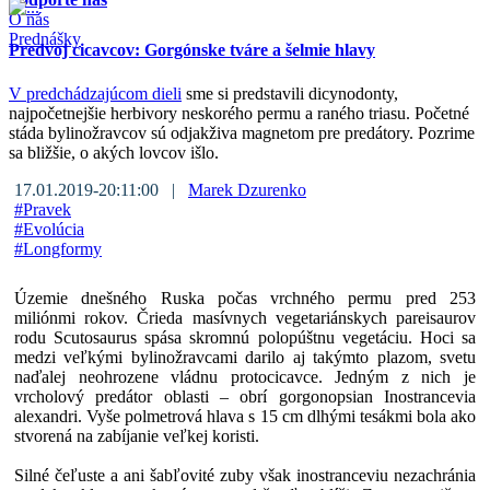
O nás
Prednášky
Predvoj cicavcov: Gorgónske tváre a šelmie hlavy
V
predchádzajúcom dieli
sme si predstavili dicynodonty,
najpočetnejšie herbivory neskorého permu a raného triasu. Početné
stáda bylinožravcov sú odjakživa magnetom pre predátory. Pozrime
sa bližšie, o akých lovcov išlo.
17.01.2019-20:11:00 |
Marek Dzurenko
#
Pravek
#
Evolúcia
#
Longformy
Územie dnešného Ruska počas vrchného permu pred 253
miliónmi rokov. Črieda masívnych vegetariánskych pareisaurov
rodu Scutosaurus spása skromnú polopúštnu vegetáciu. Hoci sa
medzi veľkými bylinožravcami darilo aj takýmto plazom, svetu
naďalej neohrozene vládnu protocicavce. Jedným z nich je
vrcholový predátor oblasti – obrí gorgonopsian Inostrancevia
alexandri. Vyše polmetrová hlava s 15 cm dlhými tesákmi bola ako
stvorená na zabíjanie veľkej koristi.
Silné čeľuste a ani šabľovité zuby však inostranceviu nezachránia