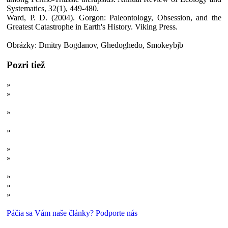
Systematics, 32(1), 449-480.
Ward, P. D. (2004). Gorgon: Paleontology, Obsession, and the
Greatest Catastrophe in Earth's History. Viking Press.
Obrázky: Dmitry Bogdanov, Ghedoghedo, Smokeybjb
Pozri tiež
»
Predvoj cicavcov: Keď Pangei vládli pelykosaury
»
Predvoj cicavcov: Prví hrubohlaví vegetariáni a šabľozubí
zabijaci
»
Predvoj cicavcov: Ako Lystrosaurus prežil najväčšiu pohromu v
dejinách a dobyl svet
»
Zahanbili by aj šabľozubého „tigra“: Obludné šabľozubce
prvohôr
»
7 najpríšernejších potvor prvohornej pevniny
»
Veľké evolučné premeny: Od dlhonohých veľrýb po zubaté
kosticovce
»
7 najimpozantnejších šeliem praveku
»
Keď dvaja robia to isté... v evolúcii
»
Predvoj cicavcov: Najstarší chlpáči
Páčia sa Vám naše články? Podporte nás