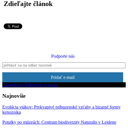
Zdieľajte článok
Podporte nás
Pridať e-mail
Za podporu ďakujeme e-shopu
Najnovšie
Evolúcia vtákov: Prekvapivé príbuzenské vzťahy a bizarné formy
kenozoika
Potulky po múzeách: Centrum biodiverzity Naturalis v Leidene