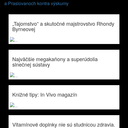
a Praslovanoch kontra výskumy
„Tajomstvo“ a skutočné majstrovstvo Rhondy
Byrneovej
Najväčšie megakaňony a superúdolia
slnečnej sústavy
Knižné tipy: In Vivo magazín
Vitamínové doplnky nie sú studnicou zdravia.