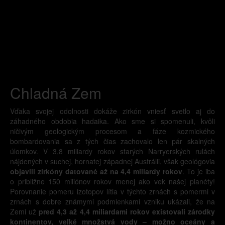
Chladná Zem
Vďaka svojej odolnosti dokáže zirkón vniesť svetlo aj do
záhadného obdobia hadaika. Ako sme si spomenuli, kvôli
ničivým geologickým procesom a fáze kozmického
bombardovania sa z tých čias zachovalo len pár skalných
úlomkov. V 3,8 miliardy rokov starých Narryerských rulách
nájdených v suchej, hornatej západnej Austrálii, však geológovia
objavili zirkóny datované až na 4,4 miliardy rokov
. To je iba
o približne 150 miliónov rokov menej ako vek našej planéty!
Porovnanie pomeru izotopov lítia v týchto zrnách s pomermi v
zrnách s dobre známymi podmienkami vzniku ukázali, že na
Zemi už
pred 4,3 až 4,4 miliardami rokov existovali zárodky
kontinentov, veľké množstvá vody – možno oceány a