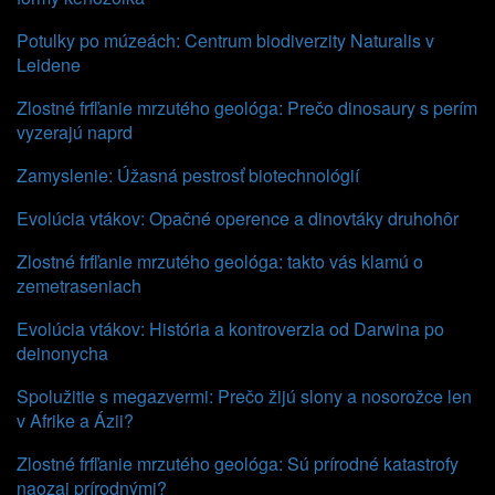
Potulky po múzeách: Centrum biodiverzity Naturalis v
Leidene
Zlostné frfľanie mrzutého geológa: Prečo dinosaury s perím
vyzerajú naprd
Zamyslenie: Úžasná pestrosť biotechnológií
Evolúcia vtákov: Opačné operence a dinovtáky druhohôr
Zlostné frfľanie mrzutého geológa: takto vás klamú o
zemetraseniach
Evolúcia vtákov: História a kontroverzia od Darwina po
deinonycha
Spolužitie s megazvermi: Prečo žijú slony a nosorožce len
v Afrike a Ázii?
Zlostné frfľanie mrzutého geológa: Sú prírodné katastrofy
naozaj prírodnými?