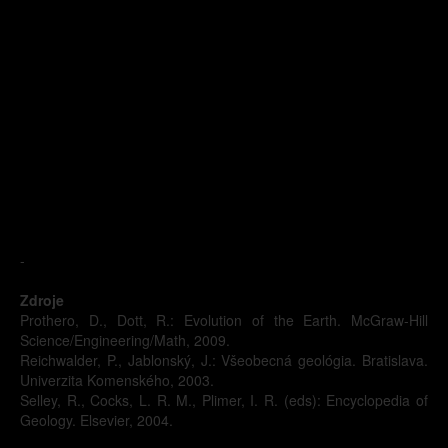
-
Zdroje
Prothero, D., Dott, R.: Evolution of the Earth. McGraw-Hill
Science/Engineering/Math, 2009.
Reichwalder, P., Jablonský, J.: Všeobecná geológia. Bratislava.
Univerzita Komenského, 2003.
Selley, R., Cocks, L. R. M., Plimer, I. R. (eds): Encyclopedia of
Geology. Elsevier, 2004.