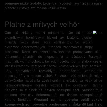
pomerne nízke teploty
. Legendárny „oceán lávy“ teda na našej
planéte existoval zrejme iba veľmi krátko.
Platne z mŕtvych veľhôr
Čím sú zirkóny medzi minerálmi, tým sú medzi
gigantickými horninovými blokmi tzv. kratóny, ploché,
miliardy rokov staré jadrá kontinentov. Vo svojich
-
extrémne deformovaných útrobách zachovávajú stopy
procesov, ktoré ich stvorili: rozsiahleho pretavovania skál,
vrásnenia súvrství do nepoznania a výstupov žeravých
magmatických chocholov, taviacich všetko, čo im stálo v ceste.
Vzniku kratónov totiž predchádzali kolízie veľkých krýh zemskej
kôry, sprevádzané rozsiahlymi deformáciami, zhrubnutím
zemskej kôry a rastom veľhôr. Po 200 - 400 miliónoch rokov
ustavičného narúšania zvetrávaním a eróziou sa však aj tie
najimpozantnejšie horstvá rozpadli. Po odstránení ťarchy
nadložia sa z hĺbok na povrch postupne tlačili vrásnením a
teplotou drasticky deformované, no tlakom skompaktnené
korene horstiev.
Miestami sa na povrchu ocitli sekcie
koreňových zón pôvodne pochované v hĺbke 40 km!
Tieto