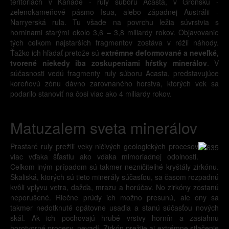
teritóriách v Kanade - ruly súboru Acasta, v Grónsku -
zelenokameňové pásmo Isua, alebo západnej Austrálii -
Narryerská rula. Tu všade na povrchu ležia súvrstvia s
horninami starými okolo 3,6 – 3,8 miliardy rokov. Objavovanie
tých celkom najstarších fragmentov zostáva v réžii náhody.
Ťažko ich hľadať pretože sú
extrémne deformované a neveľké,
tvorené niekedy iba zoskupeniami hŕstky minerálov
. V
súčasnosti vedú fragmenty ruly súboru Acasta, predstavujúce
koreňovú zónu dávno zarovnaného horstva, ktorých vek sa
podarilo stanoviť na čosi viac ako 4 miliardy rokov.
Matuzalem sveta minerálov
Prastaré ruly prežili veky ničivých geologických procesov
viac vďaka šťastiu ako vďaka mimoriadnej odolnosti.
Celkom iným prípadom sú takmer nezničiteľné kryštály zirkónu.
Skaliská, ktorých sú tieto minerály súčasťou, sa časom rozpadnú
kvôli vplyvu vetra, dažďa, mrazu a horúčav. No zirkóny zostanú
neporušené. Riečne prúdy ich možno presunú, ale ony sa
takmer nedotknuté opätovne usadia a stanú súčasťou nových
skál. Ak ich pochovajú hrubé vrstvy hornín a zasiahnu
horotvorné procesy, nevadí. Zirkón prežije aj extrémne stlačenie