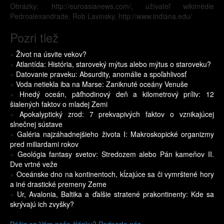
Obrázky: http://euroasianews.com/, užívateľ wikimédie
Pedroalexandrade, Rob Lavinsky, http://www.indiana.edu/
Pozri tiež
»
Život na úsvite vekov?
»
Atlantída: História, staroveký mýtus alebo mýtus o staroveku?
»
Datovanie praveku: Absurdity, anomálie a spoľahlivosť
»
Voda netiekla iba na Marse: Zaniknuté oceány Venuše
»
Hnedý oceán, päťhodinový deň a kilometrový príliv: 12
šialených faktov o mladej Zemi
»
Apokalyptický zrod: 7 prekvapivých faktov o vznikajúcej
slnečnej sústave
»
Galéria najzáhadnejšieho života I: Makroskopické organizmy
pred miliardami rokov
»
Geológia fantasy svetov: Stredozem alebo Pán kameňov II.
Dve vrtné veže
»
Oceánske dno na kontinentoch, kĺzajúce sa či vymrštené hory
a iné drastické premeny Zeme
»
Ur, Avalonia, Baltika a ďalšie stratené prakontinenty: Kde sa
skrývajú ich zvyšky?