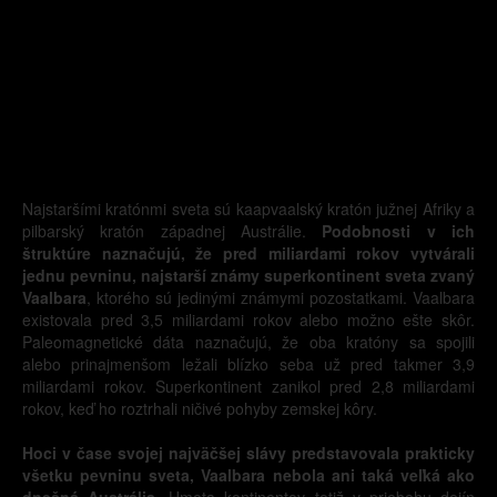
Najstaršími kratónmi sveta sú kaapvaalský kratón južnej Afriky a
pilbarský kratón západnej Austrálie.
Podobnosti v ich
štruktúre naznačujú, že pred miliardami rokov vytvárali
jednu pevninu, najstarší známy superkontinent sveta zvaný
Vaalbara
, ktorého sú jedinými známymi pozostatkami. Vaalbara
existovala pred 3,5 miliardami rokov alebo možno ešte skôr.
Paleomagnetické dáta naznačujú, že oba kratóny sa spojili
alebo prinajmenšom ležali blízko seba už pred takmer 3,9
miliardami rokov. Superkontinent zanikol pred 2,8 miliardami
rokov, keď ho roztrhali ničivé pohyby zemskej kôry.
Hoci v čase svojej najväčšej slávy predstavovala prakticky
všetku pevninu sveta, Vaalbara nebola ani taká veľká ako