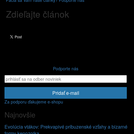
Páčia sa Vám naše články? Podporte nás
Zdieľajte článok
Podporte nás
Pridať e-mail
Za podporu ďakujeme e-shopu
Najnovšie
Evolúcia vtákov: Prekvapivé príbuzenské vzťahy a bizarné
formy kenozoika