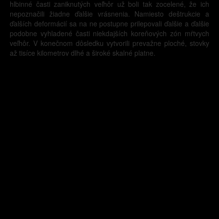
hlbinné časti zaniknutých veľhôr už boli tak zocelené, že ich
nepoznačili žiadne ďalšie vrásnenia. Namiesto deštrukcie a
ďalších deformácií sa na ne postupne prilepovali ďalšie a ďalšie
podobne vyhladené časti niekdajších koreňových zón mŕtvych
veľhôr. V konečnom dôsledku vytvorili prevažne ploché, stovky
až tisíce kilometrov dlhé a široké skalné platne.