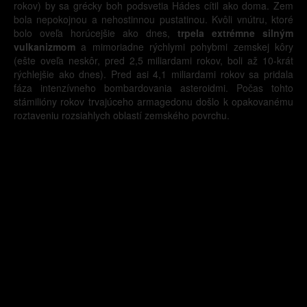
rokov) by sa grécky boh podsvetia Hádes cítil ako doma. Zem
bola nepokojnou a nehostinnou pustatinou. Kvôli vnútru, ktoré
bolo oveľa horúcejšie ako dnes,
trpela extrémne silným
vulkanizmom
a mimoriadne rýchlymi pohybmi zemskej kôry
(ešte oveľa neskôr, pred 2,5 miliardami rokov, boli až 10-krát
rýchlejšie ako dnes). Pred asi 4,1 miliardami rokov sa pridala
fáza intenzívneho bombardovania asteroidmi. Počas tohto
stámilióny rokov trvajúceho armagedonu došlo k opakovanému
roztaveniu rozsiahlych oblastí zemského povrchu.