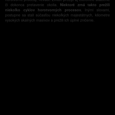
či dokonca pretavenie okolia.
Niektoré zrná takto prežili
niekoľko cyklov horotvorných procesov.
Inými slovami,
postupne sa stali súčasťou niekoľkých majestátnych, kilometre
vysokých skalných masívov a prežili ich úplné zničenie.