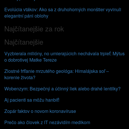
Evolúcia vtákov: Ako sa z druhohorných monštier vyvinuli
elegantní páni oblohy
Najčítanejšie za rok
Najčítanejšie
Vyzbierala milióny, no umierajúcich nechávala trpieť: Mýtus
o dobrotivej Matke Tereze
Zlostné frfľanie mrzutého geológa: Himalájska soľ –
korenie života?
Wobenzym: Bezpečný a účinný liek alebo drahé lentilky?
Aj pacienti sa môžu hanbiť!
Zopár faktov o novom koronavíruse
Prečo ako človek z IT nezávidím medikom