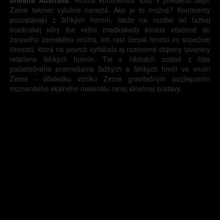
dnešná Austrália.
Hmota kontinentov totiž v priebehu dejín
Zeme takmer výlučne narastá. Ako je to možné? Kontinenty
pozostávajú z ľahkých hornín, takže na rozdiel od ťažkej
oceánskej kôry iba veľmi zriedkakedy končia vtlačené do
žeravého zemského vnútra. Ich rast čerpal hmotu zo sopečnej
činnosti, ktorá na povrch vytláčala aj rozmerné objemy taveniny
relatívne ľahkých hornín. Tie v hlbinách zostali z čias
počiatočného premiešania ťažkých a ľahkých hmôt vo vnútri
Zeme - dôsledku vzniku Zeme gravitačným pozliepaním
rozmanitého skalného materiálu ranej slnečnej sústavy.