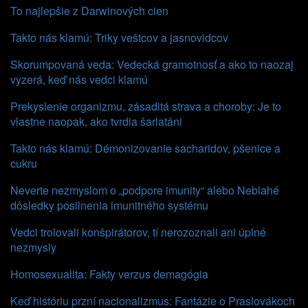
To najlepšie z Darwinových cien
Takto nás klamú: Triky veštcov a jasnovidcov
Skorumpovaná veda: Vedecká gramotnosť a ako to naozaj
vyzerá, keď nás vedci klamú
Prekyslenie organizmu, zásaditá strava a choroby: Je to
vlastne naopak, ako tvrdia šarlatáni
Takto nás klamú: Démonizovanie sacharidov, pšenice a
cukru
Neverte nezmyslom o „podpore imunity“ alebo Neblahé
dôsledky posilnenia imunitného systému
Vedci trolovali konšpirátorov, tí nerozoznali ani úplné
nezmysly
Homosexualita: Fakty verzus demagógia
Keď históriu przní nacionalizmus: Fantázie o Praslovákoch