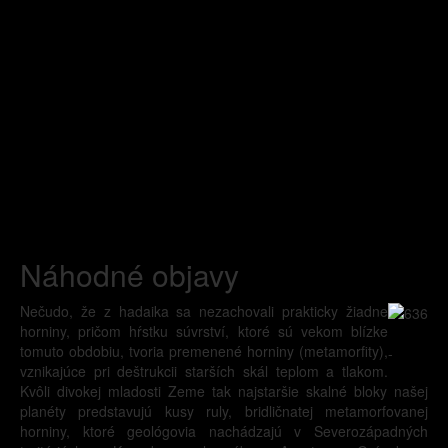
Náhodné objavy
Nečudo, že z hadaika sa nezachovali prakticky žiadne
horniny, pričom hŕstku súvrství, ktoré sú vekom blízke
tomuto obdobiu, tvoria premenené horniny (metamorfity),
-
vznikajúce pri deštrukcii starších skál teplom a tlakom.
Kvôli divokej mladosti Zeme tak najstaršie skalné bloky našej
planéty predstavujú kusy ruly, bridličnatej metamorfovanej
horniny, ktoré geológovia nachádzajú v Severozápadných