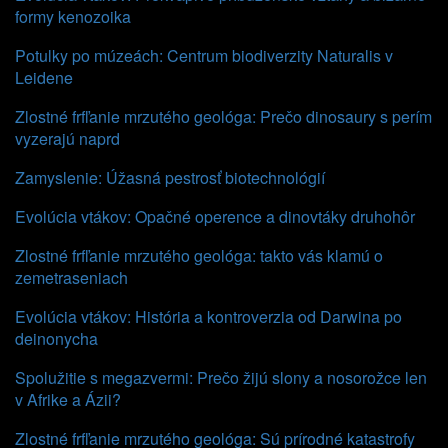
formy kenozoika
Potulky po múzeách: Centrum biodiverzity Naturalis v
Leidene
Zlostné frfľanie mrzutého geológa: Prečo dinosaury s perím
vyzerajú naprd
Zamyslenie: Úžasná pestrosť biotechnológií
Evolúcia vtákov: Opačné operence a dinovtáky druhohôr
Zlostné frfľanie mrzutého geológa: takto vás klamú o
zemetraseniach
Evolúcia vtákov: História a kontroverzia od Darwina po
deinonycha
Spolužitie s megazvermi: Prečo žijú slony a nosorožce len
v Afrike a Ázii?
Zlostné frfľanie mrzutého geológa: Sú prírodné katastrofy