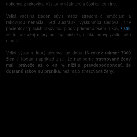
dokonca z rakoviny. Výskumy však tvrdia čosi celkom iné.
Veľká väčšina žiaden súvis medzi stresom či emóciami a
rakovinou nenašla. Keď austrálski výskumníci sledovali 179
pacientov trpiacich rakovinou pľúc v priebehu osem rokov,
zistili
,
že to, do akej miery boli optimistickí, nijako neovplyvnilo, ako
dlho žili.
Veľký výskum, ktorý sledoval po dobu
16 rokov takmer 7000
žien
v Kodani napríklad zistil, že nadmerne
stresované ženy
mali práveže až o 40 % nižšiu pravdepodobnosť, že
dostanú rakovinu prsníka
, než málo stresované ženy.