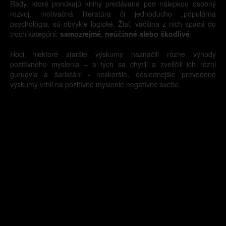
Rady, ktoré ponúkajú knihy predávané pod nálepkou osobný
rozvoj, motivačná literatúra či jednoducho „populárna
psychológia, sú obvykle logické. Žiaľ, väčšina z nich spadá do
troch kategórií:
samozrejmé, neúčinné alebo škodlivé
.
Hoci niektoré staršie výskumy naznačili rôzne výhody
pozitívneho myslenia – a tých sa chytili a zveličili ich rôzni
guruovia a šarlatáni - neskoršie, dôslednejšie prevedené
výskumy vrhli na pozitívne myslenie negatívne svetlo.