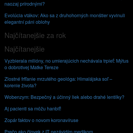
naozaj prírodnými?
Evolúcia vtákov: Ako sa z druhohorných monštier vyvinuli
elegantní páni oblohy
Najčítanejšie za rok
Najčítanejšie
Vyzbierala milióny, no umierajúcich nechávala trpieť: Mýtus
o dobrotivej Matke Tereze
Zlostné frfľanie mrzutého geológa: Himalájska soľ –
korenie života?
Wobenzym: Bezpečný a účinný liek alebo drahé lentilky?
Aj pacienti sa môžu hanbiť!
Zopár faktov o novom koronavíruse
Prečo ako človek z IT nezávidím medikom