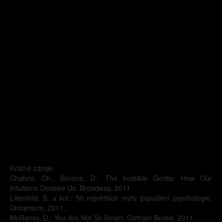
-
Knižné zdroje:
Chabris, Ch., Simons, D.: The Invisible Gorilla: How Our
Intuitions Deceive Us. Broadway, 2011.
Lilienfeld, S. a kol.: 50 největších mýtů populární psychologie.
Universum, 2011.
McRaney, D.: You Are Not So Smart. Gotham Books, 2011.