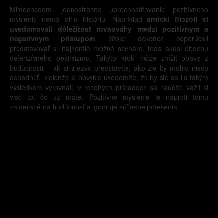
Mimochodom, jednostranné uprednostňovanie pozitívneho
myslenia nemá dlhú históriu. Napríklad
antickí filozofi si
uvedomovali dôležitosť rovnováhy medzi pozitívnym a
negatívnym prístupom
. Stoici dokonca odporúčali
predstavovať si najhoršie možné scenáre, teda akúsi obdobu
defenzívneho pesimizmu. Takýto krok môže znížiť obavy z
budúcnosti – ak si triezvo predstavíte, ako zle by mohlo niečo
dopadnúť, nielenže si obvykle uvedomíte, že by ste sa i s takým
výsledkom vyrovnali, v mnohých prípadoch sa naučíte vážiť si
viac to, čo už máte. Pozitívne myslenie je naproti tomu
zamerané na budúcnosť a ignoruje súčasne potešenia.