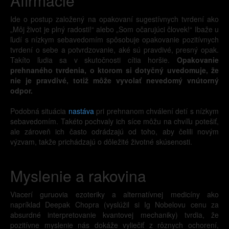
Afirmácie
Ide o postup založený na opakovaní sugestívnych tvrdení ako
„Môj život je plný radosti!“ alebo „Som očarujúci človek!“ Ibaže u
ľudí s nízkym sebavedomím spôsobuje opakovanie pozitívnych
tvrdení o sebe a potvrdzovanie, aké sú pravdivé, presný opak.
Takíto ľudia sa v skutočnosti cítia horšie.
Opakovanie
prehnaného tvrdenia, o ktorom si dotyčný uvedomuje, že
nie je pravdivé, totiž môže vyvolať nevedomý vnútorný
odpor.
Podobná situácia
nastáva
pri prehnanom chválení detí s nízkym
sebavedomím. Takéto pochvaly ich síce môžu na chvíľu potešiť,
ale zároveň ich často odrádzajú od toho, aby čelili novým
výzvam, takže prichádzajú o dôležité životné skúsenosti.
Myslenie a rakovina
Viacerí guruovia ezoteriky a alternatívnej medicíny ako
napríklad Deepak Chopra (vyslúžil si Ig Nobelovu cenu za
absurdné interpretovanie kvantovej mechaniky) tvrdia, že
pozitívne myslenie nás dokáže vyliečiť z rôznych ochorení,