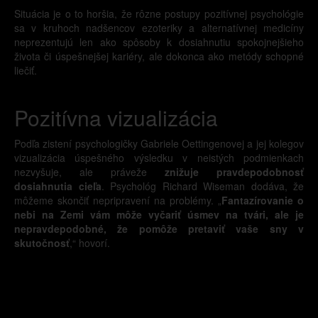
Situácia je o to horšia, že rôzne postupy pozitívnej psychológie
sa v kruhoch nadšencov ezoteriky a alternatívnej medicíny
neprezentujú len ako spôsoby k dosiahnutiu spokojnejšieho
života či úspešnejšej kariéry, ale dokonca ako metódy schopné
liečiť.
Pozitívna vizualizácia
Podľa zistení psychologičky Gabriele Oettingenovej a jej kolegov
vizualizácia úspešného výsledku v neistých podmienkach
nezvyšuje, ale práveže
znižuje pravdepodobnosť
dosiahnutia cieľa
. Psychológ Richard Wiseman dodáva, že
môžeme skončiť nepripravení na problémy. „
Fantazírovanie o
nebi na Zemi vám môže vyčariť úsmev na tvári, ale je
nepravdepodobné, že pomôže pretaviť vaše sny v
skutočnosť
,“ hovorí.