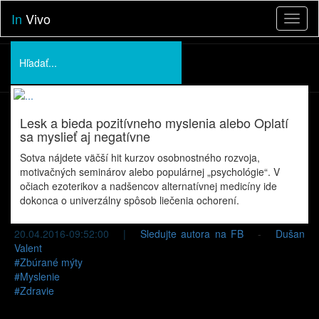
In
Vivo
Toggl
naviga
Podporte nás
O nás
Lesk a bieda pozitívneho myslenia alebo Oplatí
Prednášky
sa myslieť aj negatívne
Sotva nájdete väčší hit kurzov osobnostného rozvoja,
motivačných seminárov alebo populárnej „psychológie“. V
očiach ezoterikov a nadšencov alternatívnej medicíny ide
dokonca o univerzálny spôsob liečenia ochorení.
20.04.2016-09:52:00 |
Sledujte autora na FB
-
Dušan
Valent
#
Zbúrané mýty
#
Myslenie
#
Zdravie