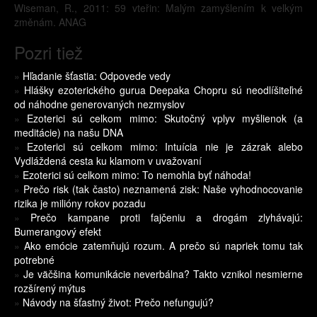
Wiseman, R., 2011: 59 vteřin: Malým zamyšlením k velkým
změnám. ANAG
Pozri tiež
»
Hľadanie šťastia: Odpovede vedy
»
Hlášky ezoterického gurua Deepaka Chopru sú neodlíšiteľné
od náhodne generovaných nezmyslov
»
Ezoterici sú celkom mimo: Skutočný vplyv myšlienok (a
meditácie) na našu DNA
»
Ezoterici sú celkom mimo: Intuícia nie je zázrak alebo
Vydláždená cesta ku klamom v uvažovaní
»
Ezoterici sú celkom mimo: To nemohla byť náhoda!
»
Prečo risk (tak často) neznamená zisk: Naše vyhodnocovanie
rizika je milióny rokov pozadu
»
Prečo kampane proti fajčeniu a drogám zlyhávajú:
Bumerangový efekt
»
Ako emócie zatemňujú rozum. A prečo sú napriek tomu tak
potrebné
»
Je väčšina komunikácie neverbálna? Takto vznikol nesmierne
rozšírený mýtus
»
Návody na šťastný život: Prečo nefungujú?