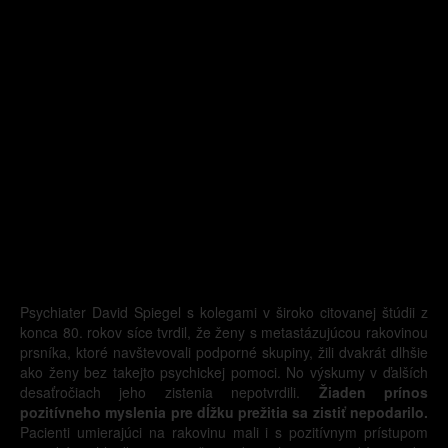
Psychiater David Spiegel s kolegami v široko citovanej štúdii z
konca 80. rokov síce tvrdil, že ženy s metastázujúcou rakovinou
prsníka, ktoré navštevovali podporné skupiny, žili dvakrát dlhšie
ako ženy bez takejto psychickej pomoci. No výskumy v ďalších
desaťročiach jeho zistenia nepotvrdili.
Žiaden prínos
pozitívneho myslenia pre dĺžku prežitia sa zistiť nepodarilo.
Pacienti umierajúci na rakovinu mali i s pozitívnym prístupom