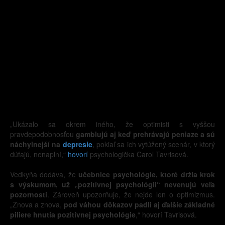
„Ukázalo sa okrem iného, že optimisti s vyššou
pravdepodobnosťou
gamblujú aj keď prehrávajú peniaze a sú
náchylnejší na
depresie
, pokiaľ sa ich vytúžený scenár, v ktorý
dúfajú, nenaplní,“
hovorí
psychologička Carol Tavrisová.
Vedkyňa dodáva, že
učebnice psychológie, ktoré držia krok
s výskumom, už „pozitívnej psychológii“ nevenujú veľa
pozornosti
. Zároveň upozorňuje, že nejde len o optimizmus.
„Znova a znova,
pod váhou dôkazov padli aj ďalšie základné
piliere hnutia pozitívnej psychológie
,“ hovorí Tavrisová.