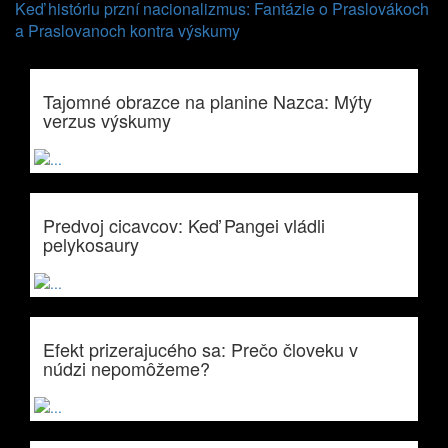
Keď históriu przní nacionalizmus: Fantázie o Praslovákoch
a Praslovanoch kontra výskumy
Tajomné obrazce na planine Nazca: Mýty
verzus výskumy
Predvoj cicavcov: Keď Pangei vládli
pelykosaury
Efekt prizerajucého sa: Prečo človeku v
núdzi nepomôžeme?