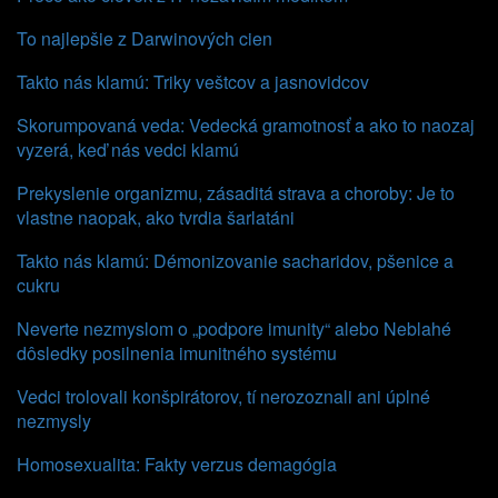
To najlepšie z Darwinových cien
Takto nás klamú: Triky veštcov a jasnovidcov
Skorumpovaná veda: Vedecká gramotnosť a ako to naozaj
vyzerá, keď nás vedci klamú
Prekyslenie organizmu, zásaditá strava a choroby: Je to
vlastne naopak, ako tvrdia šarlatáni
Takto nás klamú: Démonizovanie sacharidov, pšenice a
cukru
Neverte nezmyslom o „podpore imunity“ alebo Neblahé
dôsledky posilnenia imunitného systému
Vedci trolovali konšpirátorov, tí nerozoznali ani úplné
nezmysly
Homosexualita: Fakty verzus demagógia