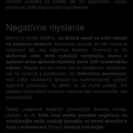
rovnaké vyhliadky na prežitie ako ich pesimistickí, vysoko
stresovaní alebo deprimovaní náprotivkovia.
Negatívne myslenie
Možno to vyznie zvláštne, ale
ľudská myseľ sa príliš nehodí
na pozitívne myslenie
. Neuroveda ukazuje, že náš mozog je
nastavený tak, aby odporoval zmenám. Znamená to, že
akékoľvek ciele, ktoré vyžadujú výraznejšiu zmenu v
správaní alebo spôsobe myslenia, budú čeliť nevedomému
odporu
. Navyše, pre asi tretinu ľudí je prirodzeným spôsobom,
ako sa vyrovnať s problémami, tzv.
defenzívny pesimizmus
,
teda nízke očakávania týkajúce sa nadchádzajúcej udalosti
doplnené predstavou, čo všetko by sa mohlo pokaziť. Pre
takýchto ľudí je silené pozitívne myslenie ešte nevhodnejšie, ako
pre ostatných.
Takéto „negatívne myslenie“ sprevádzajú dokonca výhody.
Ukázalo sa, že
ľudia, ktorí myslia prevažne negatívne, sa
zriedkavejšie mýlia, uvažujú jasnejšie, sú menej dôverčiví a
lepší v rozhodovaní
. Dôvod?
Uvažujú kritickejšie.