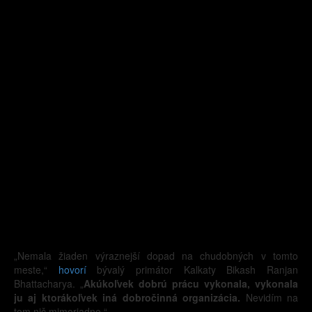
„Nemala žiaden výraznejší dopad na chudobných v tomto
meste,“
hovorí
bývalý primátor Kalkaty Bikash Ranjan
Bhattacharya. „
Akúkoľvek dobrú prácu vykonala, vykonala
ju aj ktorákoľvek iná dobročinná organizácia.
Nevidím na
tom nič mimoriadne.“