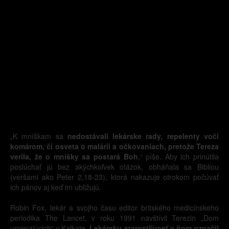
„K mníškam sa
nedostávali lekárske rady, repelenty voči
komárom, či osveta o malárii a očkovaniach, pretože Tereza
verila, že o mníšky sa postará Boh
,“ píše. Aby ich prinútila
poslúchať ju bez akýchkoľvek otázok, obháňala sa Bibliou
(veršami ako Peter 2,18-23), ktorá nakazuje otrokom počúvať
ich pánov aj keď im ubližujú.
Robin Fox, lekár a svojho času editor britského medicínskeho
periodika The Lancet, v roku 1991 navštívil Terezin „Dom
umierajúcich“ v Kalkate.
Lekársku starostlivosť v ňom označil