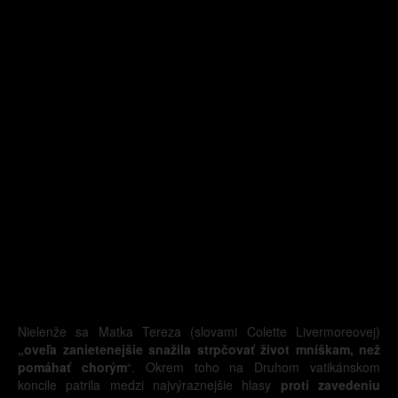
Nielenže sa Matka Tereza (slovami Colette Livermoreovej)
„oveľa zanietenejšie snažila strpčovať život mníškam, než
pomáhať chorým
“. Okrem toho na Druhom vatikánskom
koncile patrila medzi najvýraznejšie hlasy
proti zavedeniu