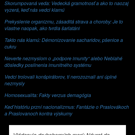
Skorumpovaná veda: Vedecká gramotnosť a ako to naozaj
vyzerá, keď nás vedci klamú
Prekyslenie organizmu, zásaditá strava a choroby: Je to
vlastne naopak, ako tvrdia šarlatáni
Takto nás klamú: Démonizovanie sacharidov, pšenice a
cukru
Neverte nezmyslom o „podpore imunity“ alebo Neblahé
dôsledky posilnenia imunitného systému
Vedci trolovali konšpirátorov, tí nerozoznali ani úplné
nezmysly
Homosexualita: Fakty verzus demagógia
Keď históriu przní nacionalizmus: Fantázie o Praslovákoch
a Praslovanoch kontra výskumy
Vládcovia druhohorných morí: Návrat do