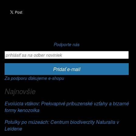
Podporte nás
Pridať e-mail
Za podporu ďakujeme e-shopu
Najnovšie
Evolúcia vtákov: Prekvapivé príbuzenské vzťahy a bizarné
formy kenozoika
Potulky po múzeách: Centrum biodiverzity Naturalis v
Leidene