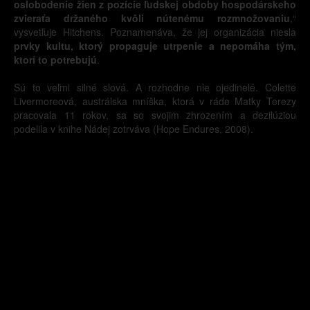
oslobodenie žien z pozície ľudskej obdoby hospodárskeho
zvieraťa držaného kvôli nútenému rozmnožovaniu
,“
vysvetľuje Hitchens. Poznamenáva, že jej organizácia niesla
prvky kultu, ktorý propaguje utrpenie a nepomáha tým,
ktorí to potrebujú
.
Sú to veľmi silné slová. A rozhodne nie ojedinelé. Colette
Livermoreová, austrálska mníška, ktorá v ráde Matky Terezy
pracovala 11 rokov, sa so svojim zhrozením a dezilúziou
podelila v knihe Nádej zotrváva (Hope Endures, 2008).