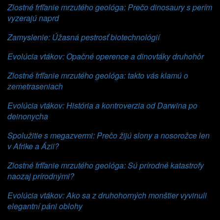
Zlostné frfľanie mrzutého geológa: Prečo dinosaury s perím
vyzerajú naprd
Zamyslenie: Úžasná pestrosť biotechnológií
Evolúcia vtákov: Opačné operence a dinovtáky druhohôr
Zlostné frfľanie mrzutého geológa: takto vás klamú o
zemetraseniach
Evolúcia vtákov: História a kontroverzia od Darwina po
deinonycha
Spolužitie s megazvermi: Prečo žijú slony a nosorožce len
v Afrike a Ázii?
Zlostné frfľanie mrzutého geológa: Sú prírodné katastrofy
naozaj prírodnými?
Evolúcia vtákov: Ako sa z druhohorných monštier vyvinuli
elegantní páni oblohy