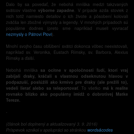
Dalo by sa povedať, že nebohá mníška medzi takzvaných
svätcov vlastne
výborne zapadne
. V prípade azda stoviek z
nich totiž namiesto detailov o ich živote a pôsobení kolovali
zväčša len zbožné výmysly a legendy. V mnohých prípadoch sú
populárne dodnes (preto sme napríklad museli vyvracať
nezmysly o Pátrovi Piovi
).
Mnohí svojho času obľúbení svätci dokonca vôbec neexistovali,
napríklad sv. Veronika, Eustach Rímsky, sv. Barbora, Alexius
Rímsky a ďalší.
Nebohá mníška
sa ocitne v spoločnosti ľudí, ktorí vraj
zabíjali draky, kráčali s vlastnou odseknutou hlavou v
podpazuší, poslúžili ako krmivo pre draky (ale prežili to),
vedeli lietať alebo sa teleportovať
. To všetko
má k realite
rovnako blízko ako populárny imidž o dobrotivej Matke
Tereze.
-
(článok bol doplnený a aktualizovaný 3. 9. 2016)
Príspevok vznikol v spolupráci so stránkou
words&codes