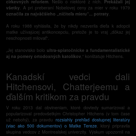
cirkevných reforiem
. Nešlo o niektoré z nich.
Prekážali jej
všetky
. A pri preberaní Nobelovej ceny za mier v roku 1979
označila za najväčšieho „ničiteľa mieru“... potraty
.
A roku 1988 vyhlásila, že by nikdy nezverila dieťa k adopcii
matke užívajúcej antikoncepciu, pretože je to vraj „dôkaz jej
neschopnosti milovať“.
„Jej stanovisko bolo
ultra-spiatočnícke a fundamentalistické
aj na pomery ortodoxných katolíkov
,“ konštatuje Hitchens.
Kanadskí vedci dali
Hitchensovi, Chatterjeemu a
ďalším kritikom za pravdu
V roku 2013 dal obvineniam, ktoré dovtedy sumarizoval a
popularizoval predovšetkým Christopher Hitchens (v tom čase
už nebohý), za pravdu
rozsiahly prehľad dostupnej literatúry
(viac ako 500 dokumentov) o Matke Tereze
, ktorý pripravila
skupina vedcov z Montrealskej univerzity. Výskum upozornil na