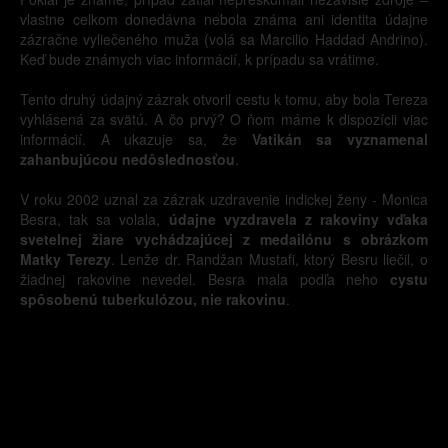
vlastne celkom donedávna nebola známa ani identita údajne
zázračne vyliečeného muža (volá sa Marcilio Haddad Andrino).
Keď bude známych viac informácií, k prípadu sa vrátime.
Tento druhý údajný zázrak otvoril cestu k tomu, aby bola Tereza
vyhlásená za svätú. A čo prvý? O ňom máme k dispozícii viac
informácií. A ukazuje sa, že
Vatikán sa vyznamenal
zahanbujúcou nedôslednosťou
.
V roku 2002 uznal za zázrak uzdravenie indickej ženy - Monica
Besra, tak sa volala,
údajne vyzdravela z rakoviny vďaka
svetelnej žiare vychádzajúcej z medailónu s obrázkom
Matky Terezy
. Lenže dr. Randžan Mustafi, ktorý Besru liečil, o
žiadnej rakovine nevedel. Besra mala podľa neho
cystu
spôsobenú tuberkulózou, nie rakovinu
.