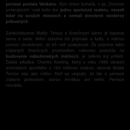
peniaze poslala Vatikánu
. Kým cirkev bohatla, v jej „Domove
umierajúcich“ mali ľudia iba
jednu spoločnú toaletu, museli
ležať na svojich miestach a nemali dovolené návštevy
príbuzných
.
Zaobchádzanie Matky Terezy s finančnými darmi je kapitola
sama o sebe. Veľmi ochotne ich prijímala a ľudia, s vidinou
pomoci chudobným, jej ich radi poskytovali. Že polovica takto
získaných finančných prostriedkov nakoniec poslúžila na
budovanie náboženských inštitúcií
, je celkom iný príbeh.
Ďalšia pikoška: Charles Keating, ktorý v roku 1989 okradol
amerických sporiteľov o 160 miliónov dolárov, daroval Matke
Tereze viac ako milión. Keď sa ukázalo, že ide o peniaze
získané podvodom, starou mníškou ani nehlo. Peniaze
nevrátila.