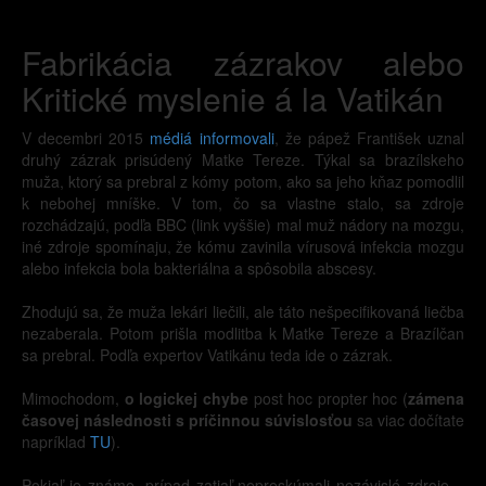
Fabrikácia zázrakov alebo
Kritické myslenie á la Vatikán
V decembri 2015
médiá informovali
, že pápež František uznal
druhý zázrak prisúdený Matke Tereze. Týkal sa brazílskeho
muža, ktorý sa prebral z kómy potom, ako sa jeho kňaz pomodlil
k nebohej mníške. V tom, čo sa vlastne stalo, sa zdroje
rozchádzajú, podľa BBC (link vyššie) mal muž nádory na mozgu,
iné zdroje spomínaju, že kómu zavinila vírusová infekcia mozgu
alebo infekcia bola bakteriálna a spôsobila abscesy.
Zhodujú sa, že muža lekári liečili, ale táto nešpecifikovaná liečba
nezaberala. Potom prišla modlitba k Matke Tereze a Brazílčan
sa prebral. Podľa expertov Vatikánu teda ide o zázrak.
Mimochodom,
o logickej chybe
post hoc propter hoc (
zámena
časovej následnosti s príčinnou súvislosťou
sa viac dočítate
napríklad
TU
).
Pokiaľ je známe, prípad zatiaľ nepreskúmali nezávislé zdroje –