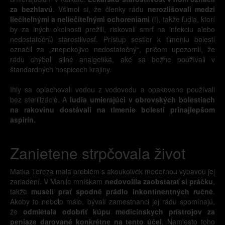
za bezhlavú
. Všimol si, že členky rádu
nerozlišovali medzi
liečiteľnými a neliečiteľnými ochoreniami
(!), takže ľudia, ktorí
by za iných okolnosti prežili, riskovali smrť na infekciu alebo
nedostatočnú starostlivosť. Prístup sestier k tlmeniu bolesti
označil za „znepokojivo nedostatočný“, pričom upozornil, že
rádu chýbali silné analgetiká, aké sa bežne používali v
štandardných hospicoch krajiny.
Ihly sa oplachovali vodou z vodovodu a opakovane používali
bez sterilizácie. A
ľudia umierajúci v obrovských bolestiach
na rakovinu dostávali na tlmenie bolesti prinajlepšom
aspirín.
Zanietene strpčovala život
Matka Tereza mala problém s akoukoľvek modernou výbavou jej
zariadení. V Manile mníškam
nedovolila zaobstarať si práčku
,
takže
museli prať spodné prádlo inkontinentných ručne
.
Akoby to nebolo málo, bývalí zamestnanci jej rádu spomínajú,
že
odmietala odobriť kúpu medicínskych prístrojov za
peniaze darované konkrétne na tento účel
. Namiesto toho