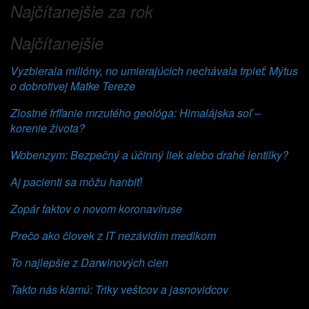
Najčítanejšie za rok
Najčítanejšie
Vyzbierala milióny, no umierajúcich nechávala trpieť: Mýtus
o dobrotivej Matke Tereze
Zlostné frfľanie mrzutého geológa: Himalájska soľ –
korenie života?
Wobenzym: Bezpečný a účinný liek alebo drahé lentilky?
Aj pacienti sa môžu hanbiť!
Zopár faktov o novom koronavíruse
Prečo ako človek z IT nezávidím medikom
To najlepšie z Darwinových cien
Takto nás klamú: Triky veštcov a jasnovidcov