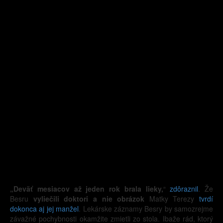
„Deväť mesiacov až jeden rok brala lieky,
“
zdôraznil
. Že
Besru
vyliečili doktori a nie obrázok
Matky Terezy
tvrdí
dokonca aj jej manžel
. Lekárske záznamy Besry by samozrejme
závažné pochybnosti okamžite zmietli zo stola. Ibaže rád, ktorý