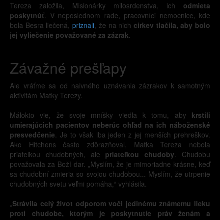
Tereza založila, Misionárky milosrdenstva, ich
odmieta
poskytnúť
. V neposlednom rade, pracovníci nemocnice, kde
bola Besra liečená,
priznali
, že na nich
cirkev tlačila, aby bolo
jej vyliečenie považované za zázrak
.
Závažné prešľapy
Ale vráťme sa od naivného uznávania zázrakov k samotným
aktivitám Matky Terezy.
Málokto vie, že svoje mníšky viedla k tomu, aby
krstili
umierajúcich pacientov neberúc ohľad na ich náboženské
presvedčenie
. Je to však iba jeden z jej menších prehreškov.
Ako Hitchens často zdôrazňoval, Matka Tereza nebola
priateľkou chudobných, ale
priateľkou chudoby
. Chudobu
považovala za Boží dar. „Myslím, že je mimoriadne krásne, keď
sa chudobní zmieria so svojou chudobou... Myslím, že utrpenie
chudobných svetu veľmi pomáha,“ vyhlásila.
„
Strávila celý život odporom voči jedinému známemu lieku
proti chudobe, ktorým je poskytnutie práv ženám a