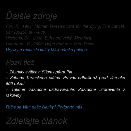
Ďalšie zdroje
Fox, R., 1994: Mother Teresa's care for the dying. The Lancet.
344 (8925): 807–808
Hitchens, Ch., 2008: Bůh není velký. Metafora.
Livermore, C., 2008: Hope Endures. Free Press.
Úryvky a recenzia knihy Misionárska poloha
Pozri tiež
»
Zázraky svätcov: Stigmy pátra Pia
»
Záhada Turínskeho plátna: Pravdu odhalili už pred viac ako
600 rokmi
»
Takmer zázračné uzdravovanie: Zázračné uzdravenia z
rakoviny
Páčia sa Vám naše články? Podporte nás
Zdieľajte článok