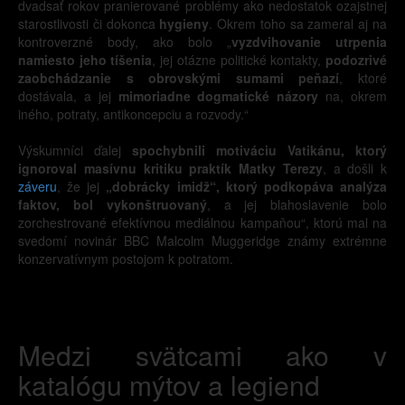
dvadsať rokov pranierované problémy ako nedostatok ozajstnej
starostlivosti či dokonca
hygieny
. Okrem toho sa zameral aj na
kontroverzné body, ako bolo „
vyzdvihovanie utrpenia
namiesto jeho tíšenia
, jej otázne politické kontakty,
podozrivé
zaobchádzanie s obrovskými sumami peňazí
, ktoré
dostávala, a jej
mimoriadne dogmatické názory
na, okrem
iného, potraty, antikoncepciu a rozvody.“
Výskumníci ďalej
spochybnili motiváciu Vatikánu, ktorý
ignoroval masívnu kritiku praktík Matky Terezy
, a došli k
záveru
, že jej
„dobrácky imidž“, ktorý podkopáva analýza
faktov, bol vykonštruovaný
, a jej blahoslavenie bolo
zorchestrované efektívnou mediálnou kampaňou“, ktorú mal na
svedomí novinár BBC Malcolm Muggeridge známy extrémne
konzervatívnym postojom k potratom.
Medzi svätcami ako v
katalógu mýtov a legiend