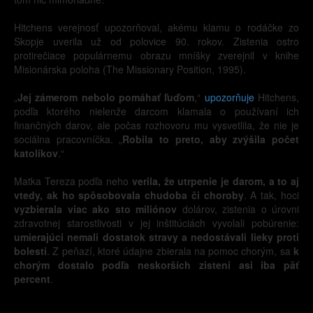
Hitchens verejnosť upozorňoval, akému klamu o rodáčke zo
Skopje uverila už od polovice 90. rokov. Zistenia ostro
protirečiace populárnemu obrazu mníšky zverejnil v knihe
Misionárska poloha (The Missionary Position, 1995).
„
Jej zámerom nebolo pomáhať ľuďom
,“
upozorňuje
Hitchens,
podľa ktorého nielenže darcom klamala o používaní ich
finančných darov, ale počas rozhovoru mu vysvetlila, že nie je
sociálna pracovníčka. „
Robila to preto, aby zvýšila počet
katolíkov
.“
Matka Tereza podľa neho
verila, že utrpenie je darom, a to aj
vtedy, ak ho spôsobovala chudoba či choroby
. A tak, hoci
vyzbierala viac ako sto miliónov
dolárov, zistenia o úrovni
zdravotnej starostlivosti v jej inštitúciách vyvolali pobúrenie:
umierajúci nemali dostatok stravy a nedostávali lieky proti
bolesti
. Z peňazí, ktoré údajne zbierala na pomoc chorým, sa
k
chorým dostalo podľa neskorších zistení asi iba päť
percent
.