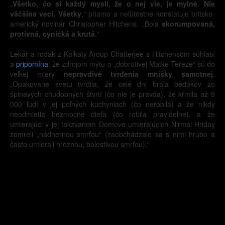
„
Všetko, čo si každý myslí, že o nej vie, je mylné. Nie
väčšina vecí. Všetky
,“ priamo a neľútostne konštatuje britsko-
americký novinár Christopher Hitchens. „Bola
skorumpovaná,
protivná, cynická a krutá
.“
Lekár a rodák z Kalkaty Aroup Chatterjee s Hitchensom súhlasí
a
pripomína
, že zdrojom mýtu o „dobrotivej Matke Tereze“ sú do
veľkej miery
nepravdivé tvrdenia mníšky samotnej
.
„Opakovane svetu tvrdila, že celé dni brala bedákov zo
špinavých chudobných štvrtí (čo nie je pravda), že kŕmila až 9
000 ľudí v jej poľných kuchyniach (čo nerobila) a že nikdy
neodmietla bezmocné dieťa (čo robila pravidelne), a že
umierajúci v jej takzvanom Domove umierajúcich Nirmal Hriday
zomreli „nádhernou smrťou“ (zaobchádzalo sa s nimi hrubo a
často umierali hroznou, bolestivou smrťou).“