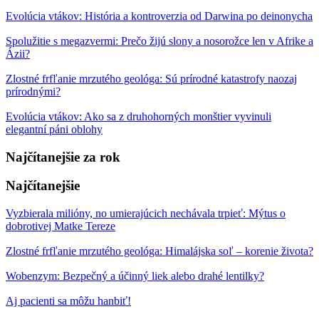
Evolúcia vtákov: História a kontroverzia od Darwina po deinonycha
Spolužitie s megazvermi: Prečo žijú slony a nosorožce len v Afrike a
Ázii?
Zlostné frfľanie mrzutého geológa: Sú prírodné katastrofy naozaj
prírodnými?
Evolúcia vtákov: Ako sa z druhohorných monštier vyvinuli
elegantní páni oblohy
Najčítanejšie za rok
Najčítanejšie
Vyzbierala milióny, no umierajúcich nechávala trpieť: Mýtus o
dobrotivej Matke Tereze
Zlostné frfľanie mrzutého geológa: Himalájska soľ – korenie života?
Wobenzym: Bezpečný a účinný liek alebo drahé lentilky?
Aj pacienti sa môžu hanbiť!