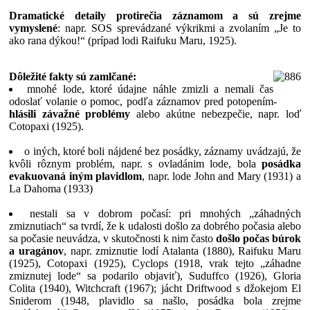
Dramatické detaily protirečia záznamom a sú zrejme
vymyslené
: napr. SOS sprevádzané výkrikmi a zvolaním „Je to
ako rana dýkou!“ (prípad lodi Raifuku Maru, 1925).
Dôležité fakty sú zamlčané:
mnohé lode, ktoré údajne náhle zmizli a nemali čas
odoslať volanie o pomoc, podľa záznamov pred potopením
-
hlásili závažné problémy
alebo akútne nebezpečie, napr. loď
Cotopaxi (1925).
o iných, ktoré boli nájdené bez posádky, záznamy uvádzajú, že
kvôli rôznym problém, napr. s ovladánim lode, bola
posádka
evakuovaná iným plavidlom
, napr. lode John and Mary (1931) a
La Dahoma (1933)
nestali sa v dobrom počasí: pri mnohých „záhadných
zmiznutiach“ sa tvrdí, že k udalosti došlo za dobrého počasia alebo
sa počasie neuvádza, v skutočnosti k nim často
došlo počas búrok
a uragánov
, napr. zmiznutie lodí Atalanta (1880), Raifuku Maru
(1925), Cotopaxi (1925), Cyclops (1918, vrak tejto „záhadne
zmiznutej lode“ sa podarilo objaviť), Suduffco (1926), Gloria
Colita (1940), Witchcraft (1967); jácht Driftwood s džokejom El
Sniderom (1948, plavidlo sa našlo, posádka bola zrejme