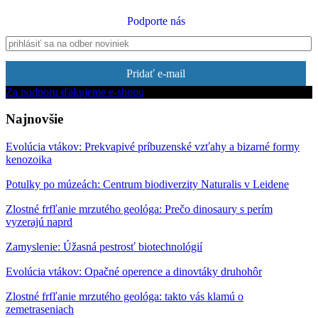
Podporte nás
Pridať e-mail
Za podporu ďakujeme e-shopu
Najnovšie
Evolúcia vtákov: Prekvapivé príbuzenské vzťahy a bizarné formy
kenozoika
Potulky po múzeách: Centrum biodiverzity Naturalis v Leidene
Zlostné frfľanie mrzutého geológa: Prečo dinosaury s perím
vyzerajú naprd
Zamyslenie: Úžasná pestrosť biotechnológií
Evolúcia vtákov: Opačné operence a dinovtáky druhohôr
Zlostné frfľanie mrzutého geológa: takto vás klamú o
zemetraseniach