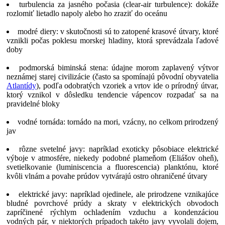
turbulencia za jasného počasia (clear-air turbulence): dokáže
rozlomiť lietadlo napoly alebo ho zraziť do oceánu
modré diery: v skutočnosti sú to zatopené krasové útvary, ktoré
vznikli počas poklesu morskej hladiny, ktorá sprevádzala ľadové
doby
podmorská biminská stena: údajne morom zaplavený výtvor
neznámej starej civilizácie (často sa spomínajú pôvodní obyvatelia
Atlantídy
), podľa odobratých vzoriek a vrtov ide o prírodný útvar,
ktorý vznikol v dôsledku tendencie vápencov rozpadať sa na
pravidelné bloky
vodné tornáda: tornádo na mori, vzácny, no celkom prirodzený
jav
rôzne svetelné javy: napríklad exoticky pôsobiace elektrické
výboje v atmosfére, niekedy podobné plameňom (Eliášov oheň),
svetielkovanie (luminiscencia a fluorescencia) planktónu, ktoré
kvôli vlnám a povahe prúdov vytvárajú ostro ohraničené útvary
elektrické javy: napríklad ojedinele, ale prirodzene vznikajúce
bludné povrchové prúdy a skraty v elektrických obvodoch
zapríčinené rýchlym ochladením vzduchu a kondenzáciou
vodných pár, v niektorých prípadoch takéto javy vyvolali dojem,