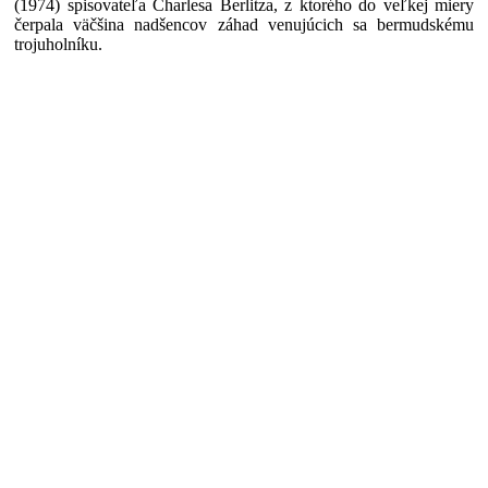
(1974) spisovateľa Charlesa Berlitza, z ktorého do veľkej miery
čerpala väčšina nadšencov záhad venujúcich sa bermudskému
trojuholníku.