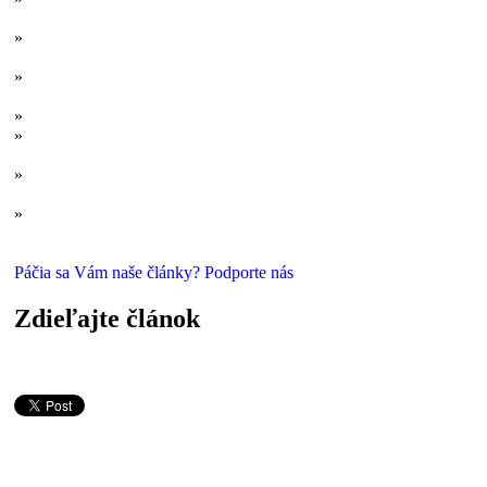
(ne)ovládajú svet
»
Loď duchov a stratená letka: Tajomstvá najväčších záhad
bermudského trojuholníka
»
Filadelfský experiment: Náhle zmiznutie torpédoborca alebo
zdravého rozumu?
»
Žehlička na hrudi: Tajomstvo „magnetických“ ľudí
»
Prečo vidíme duchov? Ľudská myseľ, paranormálne javy a
kritické myslenie
»
Hrôza v Amityville: Čo vieme o najslávnejšom prípade
démonického vyčíňania?
»
Od hnijúcich žralokov po veľrybie erekcie: Kuriózna pravá
identita morských príšer
Páčia sa Vám naše články? Podporte nás
Zdieľajte článok