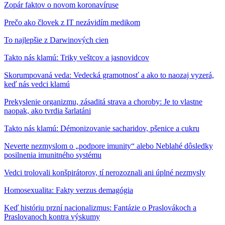
Zopár faktov o novom koronavíruse
Prečo ako človek z IT nezávidím medikom
To najlepšie z Darwinových cien
Takto nás klamú: Triky veštcov a jasnovidcov
Skorumpovaná veda: Vedecká gramotnosť a ako to naozaj vyzerá,
keď nás vedci klamú
Prekyslenie organizmu, zásaditá strava a choroby: Je to vlastne
naopak, ako tvrdia šarlatáni
Takto nás klamú: Démonizovanie sacharidov, pšenice a cukru
Neverte nezmyslom o „podpore imunity“ alebo Neblahé dôsledky
posilnenia imunitného systému
Vedci trolovali konšpirátorov, tí nerozoznali ani úplné nezmysly
Homosexualita: Fakty verzus demagógia
Keď históriu przní nacionalizmus: Fantázie o Praslovákoch a
Praslovanoch kontra výskumy