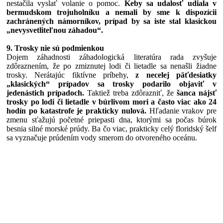
nestačila vyslať volanie o pomoc.
Keby sa udalosť udiala v
bermudskom trojuholníku a nemali by sme k dispozícii
zachránených námorníkov, prípad by sa iste stal klasickou
„nevysvetliteľnou záhadou“.
9. Trosky nie sú podmienkou
Dojem záhadnosti záhadologická literatúra rada zvyšuje
zdôraznením, že po zmiznutej lodi či lietadle sa nenašli žiadne
trosky. Nerátajúc fiktívne príbehy,
z necelej päťdesiatky
„klasických“ prípadov sa trosky podarilo objaviť v
jedenástich prípadoch.
Taktiež treba zdôrazniť, že
šanca nájsť
trosky po lodi či lietadle v búrlivom mori a často viac ako 24
hodín po katastrofe je prakticky nulová.
Hľadanie vrakov pre
zmenu sťažujú početné priepasti dna, ktorými sa počas búrok
besnia silné morské prúdy. Ba čo viac, prakticky celý floridský šelf
sa vyznačuje prúdením vody smerom do otvoreného oceánu.