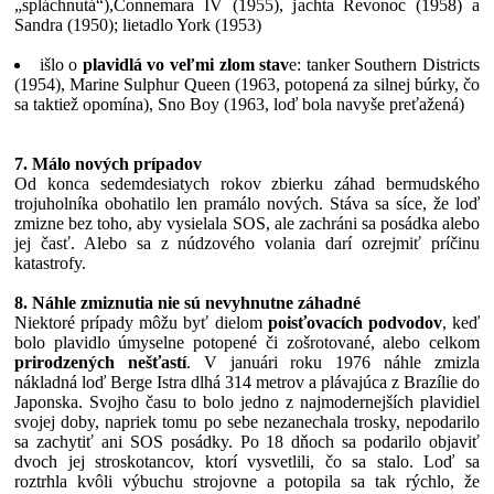
„spláchnutá“),Connemara IV (1955), jachta Revonoc (1958) a
Sandra (1950); lietadlo York (1953)
išlo o
plavidlá vo veľmi zlom stav
e: tanker Southern Districts
(1954), Marine Sulphur Queen (1963, potopená za silnej búrky, čo
sa taktiež opomína), Sno Boy (1963, loď bola navyše preťažená)
7. Málo nových prípadov
Od konca sedemdesiatych rokov zbierku záhad bermudského
trojuholníka obohatilo len pramálo nových. Stáva sa síce, že loď
zmizne bez toho, aby vysielala SOS, ale zachráni sa posádka alebo
jej časť. Alebo sa z núdzového volania darí ozrejmiť príčinu
katastrofy.
8. Náhle zmiznutia nie sú nevyhnutne záhadné
Niektoré prípady môžu byť dielom
poisťovacích podvodov
, keď
bolo plavidlo úmyselne potopené či zošrotované, alebo celkom
prirodzených nešťastí
. V januári roku 1976 náhle zmizla
nákladná loď Berge Istra dlhá 314 metrov a plávajúca z Brazílie do
Japonska. Svojho času to bolo jedno z najmodernejších plavidiel
svojej doby, napriek tomu po sebe nezanechala trosky, nepodarilo
sa zachytiť ani SOS posádky. Po 18 dňoch sa podarilo objaviť
dvoch jej stroskotancov, ktorí vysvetlili, čo sa stalo. Loď sa
roztrhla kvôli výbuchu strojovne a potopila sa tak rýchlo, že