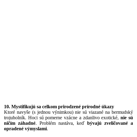
10. Mystifikujú sa celkom prirodzené prírodné úkazy
Ktoré navyše (s jednou výnimkou) nie sú viazané na bermudský
trojuholník. Hoci sú pomerne vzácne a zdanlivo exotické,
nie sú
ničím záhadné
. Problém nastáva, keď
bývajú zveličované a
opradené výmyslami
.