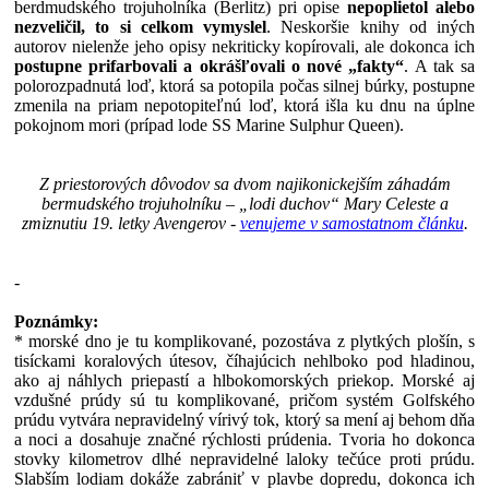
berdmudského trojuholníka (Berlitz) pri opise
nepoplietol alebo
nezveličil, to si celkom vymyslel
. Neskoršie knihy od iných
autorov nielenže jeho opisy nekriticky kopírovali, ale dokonca ich
postupne prifarbovali a okrášľovali o nové „fakty“
. A tak sa
polorozpadnutá loď, ktorá sa potopila počas silnej búrky, postupne
zmenila na priam nepotopiteľnú loď, ktorá išla ku dnu na úplne
pokojnom mori (prípad lode SS Marine Sulphur Queen).
Z priestorových dôvodov sa dvom najikonickejším záhadám
bermudského trojuholníku – „lodi duchov“ Mary Celeste a
zmiznutiu 19. letky Avengerov -
venujeme v samostatnom článku
.
-
Poznámky:
* morské dno je tu komplikované, pozostáva z plytkých plošín, s
tisíckami koralových útesov, číhajúcich nehlboko pod hladinou,
ako aj náhlych priepastí a hlbokomorských priekop. Morské aj
vzdušné prúdy sú tu komplikované, pričom systém Golfského
prúdu vytvára nepravidelný vírivý tok, ktorý sa mení aj behom dňa
a noci a dosahuje značné rýchlosti prúdenia. Tvoria ho dokonca
stovky kilometrov dlhé nepravidelné laloky tečúce proti prúdu.
Slabším lodiam dokáže zabrániť v plavbe dopredu, dokonca ich