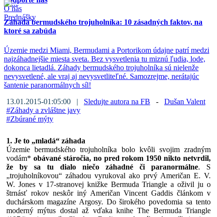
O nás
Prednášky
Záhada bermudského trojuholníka: 10 zásadných faktov, na
ktoré sa zabúda
Územie medzi Miami, Bermudami a Portorikom údajne patrí medzi
najzáhadnejšie miesta sveta. Bez vysvetlenia tu miznú ľudia, lode,
dokonca lietadlá. Záhady bermudského trojuholníka sú nielenže
nevysvetlené, ale vraj aj nevysvetliteľné. Samozrejme, nerátajúc
šantenie paranormálnych síl!
13.01.2015-01:05:00 |
Sledujte autora na FB
-
Dušan Valent
#
Záhady a zvláštne javy
#
Zbúrané mýty
1. Je to „mladá“ záhada
Územie bermudského trojuholníka bolo kvôli svojim zradným
vodám*
obávané stáročia, no pred rokom 1950 nikto netvrdil,
že by sa tu dialo niečo záhadné či paranormálne
. S
„trojuholníkovou“ záhadou vyrukoval ako prvý Američan E. V.
W. Jones v 17-stranovej knižke Bermuda Triangle a oživil ju o
štrnásť rokov neskôr iný Američan Vincent Gaddis článkom v
duchárskom magazíne Argosy. Do širokého povedomia sa tento
moderný mýtus dostal až vďaka knihe The Bermuda Triangle