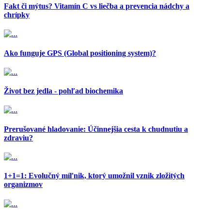
Fakt či mýtus? Vitamín C vs liečba a prevencia nádchy a
chrípky
Ako funguje GPS (Global positioning system)?
Život bez jedla - pohľad biochemika
Prerušované hladovanie: Účinnejšia cesta k chudnutiu a
zdraviu?
1+1=1: Evolučný míľnik, ktorý umožnil vznik zložitých
organizmov