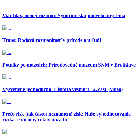
Viac hláv, menej rozumu: Syndróm skupinového myslenia
Trans: Rodová rozmanitosť v prírode a u ľudí
Potulky po múzeách: Prírodovedné múzeum SNM v Bratislave
Vysvetlené jednoducho: História vesmíru - 2. časť (video)
Prečo risk (tak často) neznamená zisk: Naše vyhodnocovanie
rizika je milióny rokov pozadu