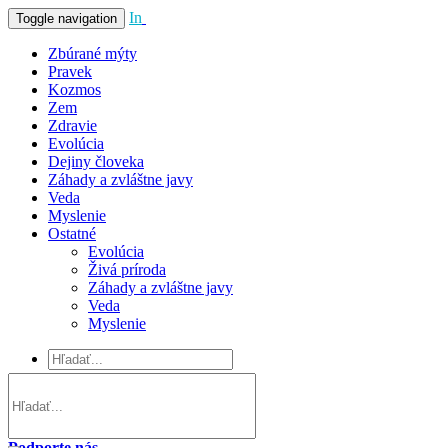
In
Vivo
Toggle navigation
Zbúrané mýty
Pravek
Kozmos
Zem
Zdravie
Evolúcia
Dejiny človeka
Záhady a zvláštne javy
Veda
Myslenie
Ostatné
Evolúcia
Živá príroda
Záhady a zvláštne javy
Veda
Myslenie
Podporte nás