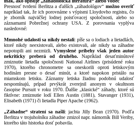
inak, ako opisuje „záhadoloická literatúra“ alebo vôbec
Presnosť tvrdení Berlitza a ďalších „záhadológov“
možno overiť
napríklad tak, že ich porovnáme s výpismi Lloydovho registra, čo
je zborník najväčšej lodnej poisťovacej spoločnosti, alebo so
záznamami Pobrežnej ochrany USA. Z porovnania vyplýva
nasledovné:
Mmnohé udalosti sa nikdy nestali
: píše sa o lodiach a lietadlách,
ktoré nikdy neexistovali, alebo existovali, ale nikdy sa záhadne
nepotopili ani nezmizli.
Vymyslené príbehy však jeden autor
nekriticky preberá od druhého.
Napríklad desaťminútové
zmiznutie lietadla spoločnosti National Airlines (prisúdené roku
1970), ktorého chronometre sa oneskorili oproti letiskovým
hodinám presne o desať minút, a ktoré napokon pristálo na
miamskom letisku. Záznamy letiska žiadnu podobnú udalosť
nespomínajú, prípad prvýkrát zverejnil anonym v okultnom
časopise Pursuit v roku 1970. Ďalšie „klasické“ záhady, ktoré sú
fiktívne: zmiznutie lodí Ellen Austin (1881), Stavanger (1931),
Elisabeth (1971) či lietadla Piper Apache (1962).
„Záhadne“ stratení sa našli
: jachta Jilly Bean (1970). Podľa
Berlitza v trojuholníku záhadne zmizol napr. námorník Bill Veriby,
ktorého táto historka dosť pobavila.