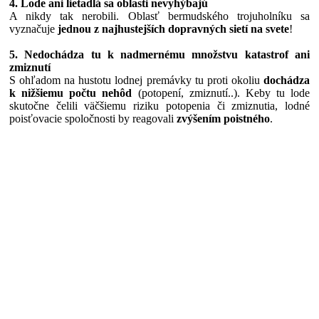
4. Lode ani lietadlá sa oblasti nevyhýbajú
A nikdy tak nerobili. Oblasť bermudského trojuholníku sa
vyznačuje
jednou z najhustejších dopravných sietí na svete
!
5. Nedochádza tu k nadmernému množstvu katastrof ani
zmiznutí
S ohľadom na hustotu lodnej premávky tu proti okoliu
dochádza
k nižšiemu počtu nehôd
(potopení, zmiznutí..). Keby tu lode
skutočne čelili väčšiemu riziku potopenia či zmiznutia, lodné
poisťovacie spoločnosti by reagovali
zvýšením poistného
.