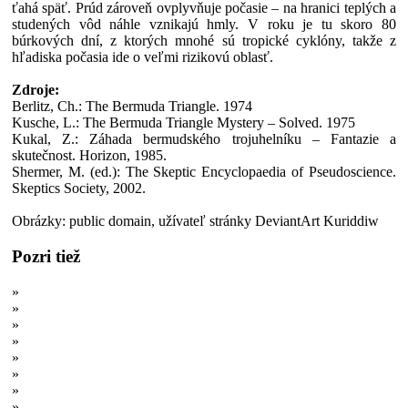
ťahá späť. Prúd zároveň ovplyvňuje počasie – na hranici teplých a
studených vôd náhle vznikajú hmly. V roku je tu skoro 80
búrkových dní, z ktorých mnohé sú tropické cyklóny, takže z
hľadiska počasia ide o veľmi rizikovú oblasť.
Zdroje:
Berlitz, Ch.: The Bermuda Triangle. 1974
Kusche, L.: The Bermuda Triangle Mystery – Solved. 1975
Kukal, Z.: Záhada bermudského trojuhelníku – Fantazie a
skutečnost. Horizon, 1985.
Shermer, M. (ed.): The Skeptic Encyclopaedia of Pseudoscience.
Skeptics Society, 2002.
Obrázky: public domain, užívateľ stránky DeviantArt Kuriddiw
Pozri tiež
»
Zrod bigfoota: Ako médiá pomohli vytvoriť príšeru
»
Atlantída: História, staroveký mýtus alebo mýtus o staroveku?
»
Potopa sveta: O dôkazoch, mýtoch a naivite
»
Navštevujú nás mimozemšťania?
»
Pradejiny Zeme naruby - dinosaury a trilobity po boku človeka?
»
Fingované pristátie na Mesiaci: 10 najväčších mýtov
»
Vedci trolovali konšpirátorov, tí nerozoznali ani úplné nezmysly
»
Ilumináti sú ako bubáci spod postele: Prečo „Osvietení“