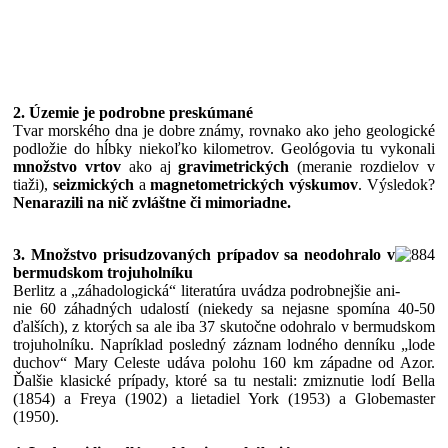
2. Územie je podrobne preskúmané
Tvar morského dna je dobre známy, rovnako ako jeho geologické
podložie do hĺbky niekoľko kilometrov. Geológovia tu vykonali
množstvo vrtov
ako aj
gravimetrických
(meranie rozdielov v
tiaži),
seizmických
a
magnetometrických výskumov
. Výsledok?
Nenarazili na nič zvláštne či mimoriadne.
3. Množstvo prisudzovaných prípadov sa neodohralo v
bermudskom trojuholníku
Berlitz a „záhadologická“ literatúra uvádza podrobnejšie ani
-
nie 60 záhadných udalostí (niekedy sa nejasne spomína 40-50
ďalších), z ktorých sa ale iba 37 skutočne odohralo v bermudskom
trojuholníku. Napríklad posledný záznam lodného denníku „lode
duchov“ Mary Celeste udáva polohu 160 km západne od Azor.
Ďalšie klasické prípady, ktoré sa tu nestali: zmiznutie lodí Bella
(1854) a Freya (1902) a lietadiel York (1953) a Globemaster
(1950).