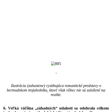
-
Ilustrácia (zahustene) vystihujúca romantické predstavy o
bermudskom trojuholníku, ktoré však vôbec nie sú založené na
realite.
6. Veľká väčšina „záhadných“ udalostí sa odohrala celkom