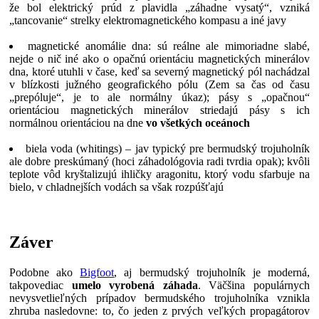
že bol elektrický prúd z plavidla „záhadne vysatý“, vzniká
„tancovanie“ strelky elektromagnetického kompasu a iné javy
magnetické anomálie dna: sú reálne ale mimoriadne slabé,
nejde o nič iné ako o opačnú orientáciu magnetických minerálov
dna, ktoré utuhli v čase, keď sa severný magnetický pól nachádzal
v blízkosti južného geografického pólu (Zem sa čas od času
„prepóluje“, je to ale normálny úkaz); pásy s „opačnou“
orientáciou magnetických minerálov striedajú pásy s ich
normálnou orientáciou na dne
vo všetkých oceánoch
biela voda (whitings) – jav typický pre bermudský trojuholník
ale dobre preskúmaný (hoci záhadológovia radi tvrdia opak); kvôli
teplote vôd kryštalizujú ihličky aragonitu, ktorý vodu sfarbuje na
bielo, v chladnejších vodách sa však rozpúšťajú
Záver
Podobne ako
Bigfoot
, aj bermudský trojuholník je moderná,
takpovediac
umelo vyrobená záhada
. Väčšina populárnych
nevysvetlieľných prípadov bermudského trojuholníka vznikla
zhruba nasledovne: to, čo jeden z prvých veľkých propagátorov