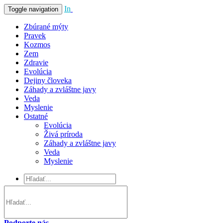
In
Vivo
Toggle navigation
Zbúrané mýty
Pravek
Kozmos
Zem
Zdravie
Evolúcia
Dejiny človeka
Záhady a zvláštne javy
Veda
Myslenie
Ostatné
Evolúcia
Živá príroda
Záhady a zvláštne javy
Veda
Myslenie
Podporte nás