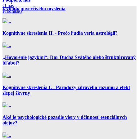
O nás
Výhody poverčivého myslenia
Prednášky
Kognitívne skreslenia II. - Prečo ľudia veria astrológii?
„Hovorenie jazykmi“: Dar Ducha Svätého alebo štruktúrovaný
bľabot?
Kognitívne skreslenia I. - Paradoxy zdravého rozumu a efekt
slepej škvrny
Aké je psychologické pozadie viery v účinnosť esenciálnych
olejov?