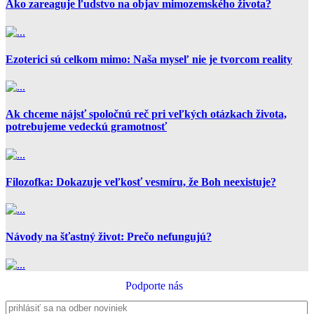
Ako zareaguje ľudstvo na objav mimozemského života?
Ezoterici sú celkom mimo: Naša myseľ nie je tvorcom reality
Ak chceme nájsť spoločnú reč pri veľkých otázkach života,
potrebujeme vedeckú gramotnosť
Filozofka: Dokazuje veľkosť vesmíru, že Boh neexistuje?
Návody na šťastný život: Prečo nefungujú?
Podporte nás