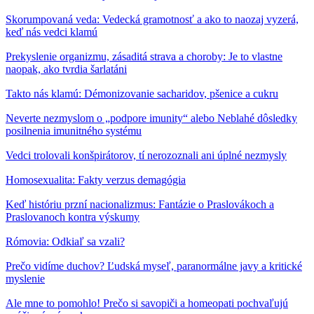
Skorumpovaná veda: Vedecká gramotnosť a ako to naozaj vyzerá,
keď nás vedci klamú
Prekyslenie organizmu, zásaditá strava a choroby: Je to vlastne
naopak, ako tvrdia šarlatáni
Takto nás klamú: Démonizovanie sacharidov, pšenice a cukru
Neverte nezmyslom o „podpore imunity“ alebo Neblahé dôsledky
posilnenia imunitného systému
Vedci trolovali konšpirátorov, tí nerozoznali ani úplné nezmysly
Homosexualita: Fakty verzus demagógia
Keď históriu przní nacionalizmus: Fantázie o Praslovákoch a
Praslovanoch kontra výskumy
Rómovia: Odkiaľ sa vzali?
Prečo vidíme duchov? Ľudská myseľ, paranormálne javy a kritické
myslenie
Ale mne to pomohlo! Prečo si savopiči a homeopati pochvaľujú