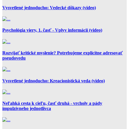
Vysvetlené jednoducho: Vedecké dôkazy (video)
Psychológia viery, 1. časť - Vplyv informácií (video)
Rozvíjať kritické myslenie? Potrebujeme explicitne adresovať
pseudovedu
Vysvetlené jednoducho: Kreacionistická veda (video)
Neľahká cesta k cieľu, časť druhá - vrcholy a pády
impulzívneho jednotlivca