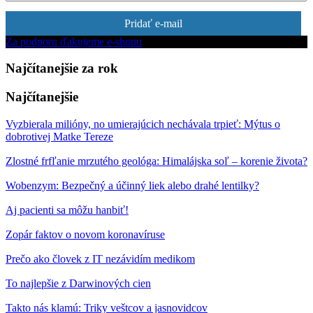
Pridať e-mail
Za podporu ďakujeme e-shopu
Najčítanejšie za rok
Najčítanejšie
Vyzbierala milióny, no umierajúcich nechávala trpieť: Mýtus o
dobrotivej Matke Tereze
Zlostné frfľanie mrzutého geológa: Himalájska soľ – korenie života?
Wobenzym: Bezpečný a účinný liek alebo drahé lentilky?
Aj pacienti sa môžu hanbiť!
Zopár faktov o novom koronavíruse
Prečo ako človek z IT nezávidím medikom
To najlepšie z Darwinových cien
Takto nás klamú: Triky veštcov a jasnovidcov