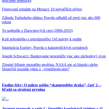
neúčinné prípravky
Fingované pristátie na Mesiaci: 10 najväčších mýtov
Záhada Turínskeho plátna: Pravdu odhalili už pred viac ako 600
rokmi
To najlepšie z Darwinových cien (2006-2010)
Kult prírodného a prirodzeného: Od naivity k realite
Islamizácia Európy: Pravda o katastrofických scenároch
Joseph Schwarcz: Bankovanie nepomôže viac ako záchodový zvon
Zlostné frflanie mrzutého geológa: NASA nie sú hlupáci alebo
Skutočné pozadie vtipu o „vesmírnom pere“
Fosílne frky: O náleze nášho “skamenelého draka”, časť 2. –
hľadá sa stratená pevnina
Jesenné nezmysly o vede I.: Stupidita konšpirácií (nielen) o 11.