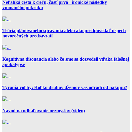
Neľahká cesta k cieľu, časť prvá - ironické následky
vnímaného pokroku
Teória plánovaného správania alebo ako predpovedať úspech
novoročných predsavzatí
Kognitívna disonancia alebo čo sme sa dozvedeli vďaka falošnej
apokalypse
Tyrania voľby: Koľko druhov džemov vás odradí od nákupu?
Návod na odhaľovanie nezmyslov (video)