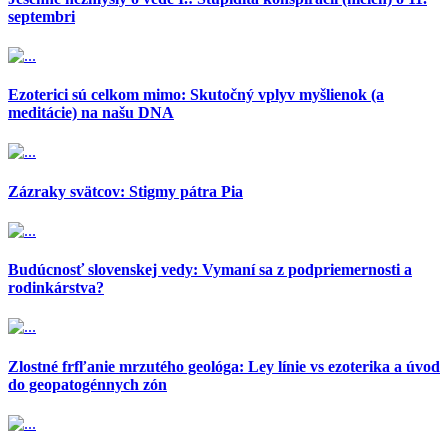
septembri
Ezoterici sú celkom mimo: Skutočný vplyv myšlienok (a
meditácie) na našu DNA
Zázraky svätcov: Stigmy pátra Pia
Budúcnosť slovenskej vedy: Vymaní sa z podpriemernosti a
rodinkárstva?
Zlostné frfľanie mrzutého geológa: Ley línie vs ezoterika a úvod
do geopatogénnych zón