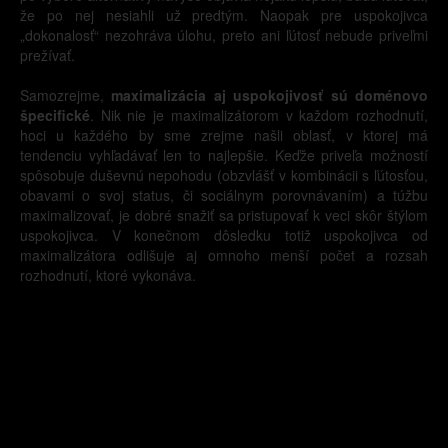
že po nej nesiahli už predtým. Naopak pre uspokojivca
„dokonalosť“ nezohráva úlohu, preto ani ľútosť nebude priveľmi
prežívať.
Samozrejme,
maximalizácia aj uspokojivosť sú doménovo
špecifické
. Nik nie je maximalizátorom v každom rozhodnutí,
hoci u každého by sme zrejme našli oblasť, v ktorej má
tendenciu vyhľadávať len to najlepšie. Keďže priveľa možností
spôsobuje duševnú nepohodu (obzvlášť v kombinácii s ľútosťou,
obavami o svoj status, či sociálnym porovnávaním) a túžbu
maximalizovať, je dobré snažiť sa pristupovať k veci skôr štýlom
uspokojivca. V konečnom dôsledku totiž uspokojivca od
maximalizátora odlišuje aj omnoho menší počet a rozsah
rozhodnutí, ktoré vykonáva.