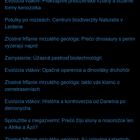
Evolúcia vtákov: Prekvapivé príbuzenské vzťahy a bizarné
formy kenozoika
Potulky po múzeách: Centrum biodiverzity Naturalis v
Leidene
Zlostné frfľanie mrzutého geológa: Prečo dinosaury s perím
vyzerajú naprd
Zamyslenie: Úžasná pestrosť biotechnológií
Evolúcia vtákov: Opačné operence a dinovtáky druhohôr
Zlostné frfľanie mrzutého geológa: takto vás klamú o
zemetraseniach
Evolúcia vtákov: História a kontroverzia od Darwina po
deinonycha
Spolužitie s megazvermi: Prečo žijú slony a nosorožce len
v Afrike a Ázii?
Zlostné frfľanie mrzutého geológa: Sú prírodné katastrofy