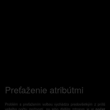
Preťaženie atribútmi
Problém s preťažením voľbou vychádza predovšetkým z príliš
veľkého počtu možností, no jeho ďalším zdrojom je aj
počet