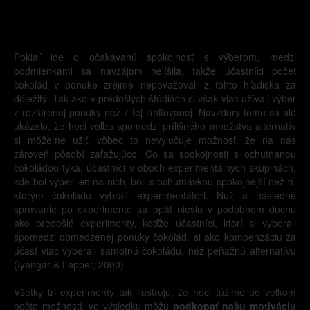
Pokiaľ ide o očakávanú spokojnosť s výberom, medzi
podmienkami sa navzájom nelíšila, takže účastníci počet
čokolád v ponuke zrejme nepovažovali z tohto hľadiska za
dôležitý. Tak ako v predošlých štúdiách si však viac užívali výber
z rozšírenej ponuky než z tej limitovanej. Navzdory tomu sa ale
ukázalo, že hoci voľbu spomedzi prílišného množstva alternatív
si môžeme užiť, vôbec to nevylučuje možnosť, že na nás
zároveň pôsobí zaťažujúco. Čo sa spokojnosti s ochutnanou
čokoládou týka, účastníci v oboch experimentálnych skupinách,
kde bol výber len na nich, boli s ochutnávkou spokojnejší než tí,
ktorým čokoládu vybrali experimentátori. Nuž a následné
správanie po experimente sa opäť nieslo v podobnom duchu
ako predošlé experimenty, keďže účastníci, ktorí si vyberali
spomedzi obmedzenej ponuky čokolád, si ako kompenzáciu za
účasť viac vyberali samotnú čokoládu, než peňažnú alternatívu
(Iyengar & Lepper, 2000).
Všetky tri experimenty tak ilustrujú, že hoci túžime po veľkom
počte možností, vo výsledku môžu
podkopať našu motiváciu