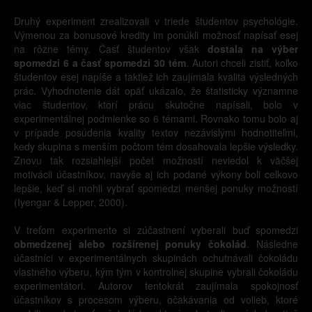
Druhý experiment zrealizovali v triede študentov psychológie.
Výmenou za bonusové kredity im ponúkli možnosť napísať esej
na rôzne témy. Časť študentov však
dostala na výber
spomedzi 6 a časť spomedzi 30 tém
. Autori chceli zistiť, koľko
študentov esej napíše a taktiež ich zaujímala kvalita výsledných
prác. Vyhodnotenie dát opäť ukázalo, že štatisticky významne
viac študentov, ktorí prácu skutočne napísali, bolo v
experimentálnej podmienke so 6 témami. Rovnako tomu bolo aj
v prípade posúdenia kvality textov nezávislými hodnotiteľmi,
kedy skupina s menším počtom tém dosahovala lepšie výsledky.
Znovu tak rozsiahlejší počet možností neviedol k väčšej
motivácii účastníkov, navyše aj ich podané výkony boli celkovo
lepšie, keď si mohli vybrať spomedzi menšej ponuky možností
(Iyengar & Lepper, 2000).
V treťom experimente si zúčastnení vyberali buď spomedzi
obmedzenej alebo rozšírenej ponuky čokolád
. Následne
účastníci v experimentálnych skupinách ochutnávali čokoládu
vlastného výberu, kým tým v kontrolnej skupine vybrali čokoládu
experimentátori. Autorov tentokrát zaujímala spokojnosť
účastníkov s procesom výberu, očakávania od volieb, ktoré