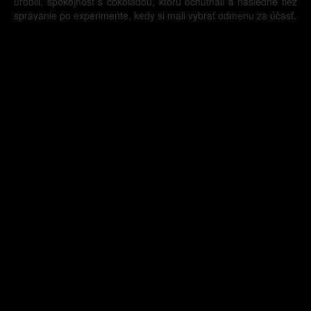
urobili, spokojnosť s čokoládou, ktorú ochutnali a následne tiež
správanie po experimente, kedy si mali vybrať odmenu za účasť.