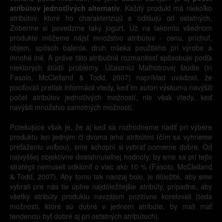
atribútov jednotlivých alternatív
. Každý produkt má niekoľko
atribútov, ktoré ho charakterizujú a odlišujú od ostatných.
Zoberme si povedzme taký jogurt. Už na takomto všednom
produkte môžeme nájsť množstvo atribútov - cenu, príchuť,
objem, spôsob balenia, druh mlieka použitého pri výrobe a
mnohé iné. A práve táto atribučná rozmanitosť spôsobuje podľa
niektorých štúdií problémy. Účastníci Malhotrovej štúdie (in
Fasolo, McClelland & Todd, 2007) napríklad uvádzali, že
pociťovali pretlak informácii vtedy, keď im autori výskumu navýšili
počet atribútov jednotlivých možností, nie však vtedy, keď
navýšili množstvo samotných možností.
Potešujúce však je, že aj keď sa rozhodneme riadiť pri výbere
produktu len jedným či dvoma jeho atribútmi (čím sa vyhneme
preťaženiu voľbou), sme schopní si vybrať pomerne dobre. Od
najvyššej objektívne dosiahnuteľnej hodnoty, by sme sa pri tejto
stratégii nemuseli odkloniť o viac ako 10 % (Fasolo, McClelland
& Todd, 2007). Aby tomu tak naozaj bolo, je dôležité, aby sme
vybrali pre nás tie úplne najdôležitejšie atribúty, prípadne, aby
všetky atribúty produktu navzájom pozitívne korelovali (teda
možnosti, ktoré sú dobré v jednom atribúte, by mali mať
tendenciu byť dobré aj pri ostatných atribútoch).