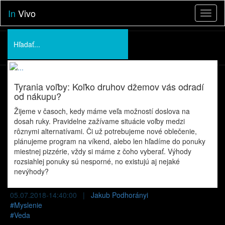
In
Vivo
Toggl
naviga
Podporte nás
O nás
Tyrania voľby: Koľko druhov džemov vás odradí
Prednášky
od nákupu?
Žijeme v časoch, kedy máme veľa možností doslova na
dosah ruky. Pravidelne zažívame situácie voľby medzi
rôznymi alternatívami. Či už potrebujeme nové oblečenie,
plánujeme program na víkend, alebo len hľadíme do ponuky
miestnej pizzérie, vždy si máme z čoho vyberať. Výhody
rozsiahlej ponuky sú nesporné, no existujú aj nejaké
nevýhody?
05.07.2018-14:40:00 |
Jakub Podhorányi
#
Myslenie
#
Veda