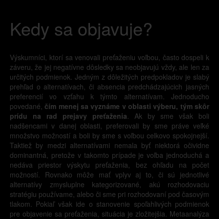
Kedy sa objavuje?
Výskumníci, ktorí sa venovali preťaženiu voľbou, často dospeli k
záveru, že jej negatívne dôsledky sa neobjavujú vždy, ale len za
určitých podmienok. Jedným z dôležitých predpokladov je slabý
prehľad o alternatívach, či absencia predchádzajúcich jasných
preferencií vo vzťahu k týmto alternatívam. Jednoducho
povedané,
čím menej sa vyznáme v oblasti výberu, tým skôr
prídu na rad prejavy preťaženia
. Ak by sme však boli
nadšencami v danej oblasti, preferovali by sme práve veľké
množstvo možností a boli by sme s voľbou celkovo spokojnejší.
Taktiež by medzi alternatívami nemala byť niektorá očividne
dominantná, pretože v takomto prípade je voľba jednoduchá a
nedáva priestor výskytu preťaženia, bez ohľadu na počet
možností. Rovnako môže mať vplyv aj to, či sú jednotlivé
alternatívy zmysluplne kategorizované, akú rozhodovaciu
stratégiu používame, alebo či sme pri rozhodovaní pod časovým
tlakom. Pokiaľ však ide o stanovenie spoľahlivých podmienok
pre objavenie sa preťaženia, situácia je zložitejšia. Metaanalýza