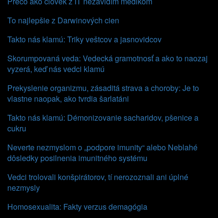
Prečo ako človek z IT nezávidím medikom
To najlepšie z Darwinových cien
Takto nás klamú: Triky veštcov a jasnovidcov
Skorumpovaná veda: Vedecká gramotnosť a ako to naozaj
vyzerá, keď nás vedci klamú
Prekyslenie organizmu, zásaditá strava a choroby: Je to
vlastne naopak, ako tvrdia šarlatáni
Takto nás klamú: Démonizovanie sacharidov, pšenice a
cukru
Neverte nezmyslom o „podpore imunity“ alebo Neblahé
dôsledky posilnenia imunitného systému
Vedci trolovali konšpirátorov, tí nerozoznali ani úplné
nezmysly
Homosexualita: Fakty verzus demagógia