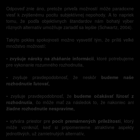
Odpoveď znie áno, pretože priveľa možností môže paradoxne
viesť k zvýšenému pocitu subjektívnej nepohody. A to napriek
tomu, že podľa objektívnych štandardov nám bohatý výber
rôznych alternatív umožňuje zariadiť sa lepšie (Schwartz, 2004).
Takýto pokles spokojnosti možno vysvetliť tým, že príliš veľké
množstvo možností:
•
zvyšuje nároky na zháňanie informácií
, ktoré potrebujeme
pre vykonanie rozumného rozhodnutia,
• zvyšuje pravdepodobnosť, že neskôr
budeme naše
rozhodnutie ľutovať,
• zvyšuje pravdepodobnosť, že
budeme očakávať ľútosť z
rozhodnutia
, čo môže mať za následok to, že nakoniec ani
žiadne rozhodnutie nespravíme,
• vytvára priestor pre
pocit premárnených príležitostí
, ktorý
môže vzniknúť, keď si pripomenieme atraktívne aspekty
jednotlivých, už zamietnutých alternatív,