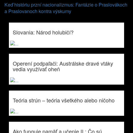
Keď históriu przní nacionalizmus: Fantázie o Praslovákoch
a Praslovanoch kontra výskumy
Slovania: Národ holubičí?
Operení podpaľači: Austrálske dravé vtáky
vedia využívať oheň
Teória strún – teória všetkého alebo ničoho
Ako funguje pamäť a učenie II.: Čo sú