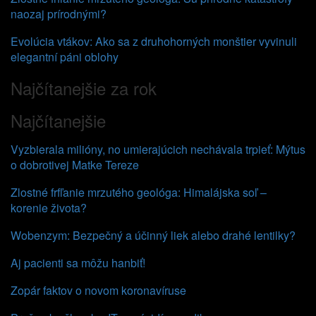
naozaj prírodnými?
Evolúcia vtákov: Ako sa z druhohorných monštier vyvinuli
elegantní páni oblohy
Najčítanejšie za rok
Najčítanejšie
Vyzbierala milióny, no umierajúcich nechávala trpieť: Mýtus
o dobrotivej Matke Tereze
Zlostné frfľanie mrzutého geológa: Himalájska soľ –
korenie života?
Wobenzym: Bezpečný a účinný liek alebo drahé lentilky?
Aj pacienti sa môžu hanbiť!
Zopár faktov o novom koronavíruse