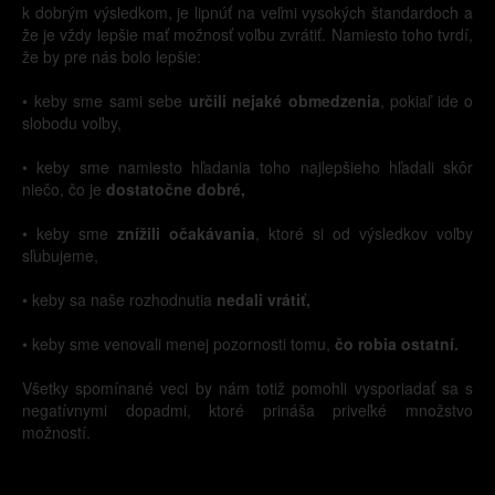
k dobrým výsledkom, je lipnúť na veľmi vysokých štandardoch a
že je vždy lepšie mať možnosť voľbu zvrátiť. Namiesto toho tvrdí,
že by pre nás bolo lepšie:
• keby sme sami sebe
určili nejaké obmedzenia
, pokiaľ ide o
slobodu voľby,
• keby sme namiesto hľadania toho najlepšieho hľadali skôr
niečo, čo je
dostatočne dobré,
• keby sme
znížili očakávania
, ktoré si od výsledkov voľby
sľubujeme,
• keby sa naše rozhodnutia
nedali vrátiť,
• keby sme venovali menej pozornosti tomu,
čo robia ostatní.
Všetky spomínané veci by nám totiž pomohli vysporiadať sa s
negatívnymi dopadmi, ktoré prináša priveľké množstvo
možností.