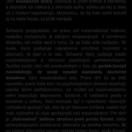
„len“
dostatočne dobrý
. Stanovia si určité kritériá a štandardy
a akonáhle ich niektorá z alternatív spĺňa, siahnu po nej a ďalej
už v hľadaní nepokračujú. Možnosťou, že by inak mohli natrafiť
aj na niečo lepšie, sa príliš netrápia.
Schwartz predpokladá, že práve cieľ maximalizovať hodnotu
výsledku rozhodnutia je zdrojom nespokojnosti. V konečnom
dôsledku tak môže viesť k tomu, že sa ľudia cítia nešťastní. Vo
svete, ktorý poskytuje nepreberné množstvo možností a
alternatív, to platí o to viac. Schwartz ďalej rozlišuje medzi
maximalizátormi a rámcovo podobnými perfekcionistami.
Rozdiel medzi nimi vidí predovšetkým v tom, že
perfekcionisti
neočakávajú, že svoje vysoké štandardy skutočne
dosiahnu
, kým maximalizátori áno. Práve tým by sa totiž
vysvetlilo, prečo ľudia ktorí na psychologických škálach dosahujú
vysoké skóre perfekcionizmu, na rozdiel od maximalizátorov
veľmi nepociťujú depresívne, ľútostivé, či nešťastné pocity v
súvislosti s voľbou. Hoci nemusia byť s výsledkami vlastných
rozhodnutí spokojní tak, ako by pri triezvom pohľade najskôr byť
mali, rozhodne sú však spokojnejší než maximalizátori. Pre tých
je
„dokonalosť“ jedinou zbraňou proti pocitu ľútosti
, takže
vyčerpávajúcemu zvažovaniu alternatív sa skrátka nevyhnú. Ak
po výbere alternatívy navyše objavia nejakú lepšiu, budú ľutovať,