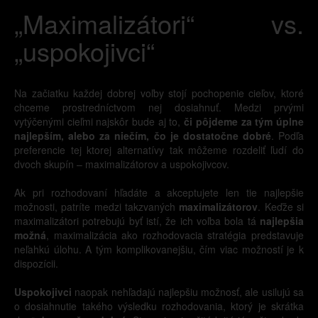
„Maximalizátori“ vs.
„uspokojivci“
Na začiatku každej dobrej voľby stojí pochopenie cieľov, ktoré
chceme prostredníctvom nej dosiahnuť. Medzi prvými
vytýčenými cieľmi najskôr bude aj to,
či pôjdeme za tým úplne
najlepším, alebo za niečím, čo je dostatočne dobré
. Podľa
preferencie tej ktorej alternatívy tak môžeme rozdeliť ľudí do
dvoch skupín – maximalizátorov a uspokojivcov.
Ak pri rozhodovaní hľadáte a akceptujete len tie najlepšie
možnosti, patríte medzi takzvaných
maximalizátorov
. Keďže si
maximalizátori potrebujú byť istí, že ich voľba bola tá
najlepšia
možná
, maximalizácia ako rozhodovacia stratégia predstavuje
neľahkú úlohu. A tým komplikovanejšiu, čím viac možností je k
dispozícii.
Uspokojivci
naopak nehľadajú najlepšiu možnosť, ale usilujú sa
o dosiahnutie takého výsledku rozhodovania, ktorý je skrátka