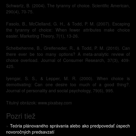
Schwartz, B. (2004). The tyranny of choice. Scientific American,
290(4), 70-75.
Fasolo, B., McClelland, G. H., & Todd, P. M. (2007). Escaping
the tyranny of choice: When fewer attributes make choice
easier. Marketing Theory, 7(1), 13-26.
Scheibehenne, B., Greifeneder, R., & Todd, P. M. (2010). Can
there ever be too many options? A meta-analytic review of
choice overload. Journal of Consumer Research, 37(3), 409-
425.
Iyengar, S. S., & Lepper, M. R. (2000). When choice is
demotivating: Can one desire too much of a good thing?.
Journal of personality and social psychology, 79(6), 995.
Titulný obrázok: www.pixabay.com
Pozri tiež
»
Teória plánovaného správania alebo ako predpovedať úspech
novoročných predsavzatí