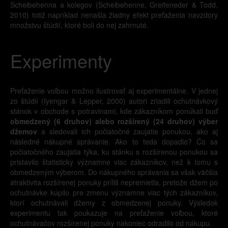
Scheibehenna a kolegov (Scheibehenne, Greifeneder & Todd,
2010) totiž napríklad nenašla žiadny efekt preťaženia navzdory
množstvu štúdií, ktoré boli do nej zahrnuté.
Experimenty
Preťaženie voľbou možno ilustrovať aj experimentálne. V jednej
zo štúdií (Iyengar & Lepper, 2000) autori zriadili ochutnávkový
stánok v obchode s potravinami, kde zákazníkom ponúkali buď
obmedzený (6 druhov) alebo rozšírený (24 druhov) výber
džemov
a sledovali ich počiatočné zaujatie ponukou, ako aj
následné nákupné správanie. Ako to teda dopadlo? Čo sa
počiatočného zaujatia týka, ku stánku s rozšírenou ponukou sa
pristavilo štatisticky významne viac zákazníkov, než k tomu s
obmedzeným výberom. Do nákupného správania sa však väčšia
atraktivita rozšírenej ponuky príliš nepremietla, pretože džem po
ochutnávke kúpilo pre zmenu významne viac tých zákazníkov,
ktorí ochutnávali džemy z obmedzenej ponuky. Výsledok
experimentu tak poukazuje na preťaženie voľbou, ktoré
ochutnávačov rozšírenej ponuky nakoniec odradilo od nákupu.