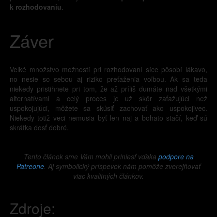
k rozhodovaniu
.
Záver
Veľké množstvo možností pri rozhodovaní síce pôsobí lákavo,
no nesie so sebou aj riziko preťaženia voľbou. Ak sa teda
niekedy pristihnete pri tom, že až príliš dumáte nad všetkými
alternatívami a celý proces je už skôr zaťažujúci než
uspokojujúci, môžete sa skúsiť zachovať ako uspokojivec.
Niekedy totiž veci nemusia byť len naj a bohato stačí, keď sú
skrátka dosť dobré.
Tento článok sme Vám mohli priniesť vďaka
podpore na
Patreone
. Aj symbolický príspevok nám pomôže zverejňovať
viac kvalitných článkov.
Zdroje: