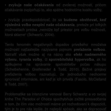
•
zvyšuje naše očakávania
od zvolenej možnosti, pričom
očakávania ovplyvňujú to, ako spätne hodnotíme kvalitu voľby,
• zvyšuje pravdepodobnosť, že sa
budeme obviňovať, keď
výsledná voľba nesplní naše očakávania
, pretože pri toľkých
možnostiach predsa „nemôže byť priestor pre voľbu možnosti,
ktorá sklame“ (Schwartz, 2004).
Tento fenomén negatívnych dopadov priveľkého množstva
možností najčastejšie nazývame pojmom
preťaženie voľbou
.
Natrafiť však možno aj na názvy ako
efekt nadmerného
výberu
,
tyrania voľby
, či
spotrebiteľská hypervoľba
, ak ho
aplikujeme na správanie spotrebiteľov počas nákupu
(Scheibehenne, Greifeneder & Todd, 2010). Bežné prejavy
preťaženia voľbou naznačujú, že jednoducho nechceme
ignorovať informácie, ani keď je ich priveľa (Fasolo, McClelland
& Todd, 2007).
Problematike sa intenzívne venoval Barry Schwartz a vo svojej
knihe The Paradox of Choice spochybňuje zažité presvedčenia
o tom, že čím viac možností máme pri rozhodovaní k dispozícii,
tým je to pre nás lepšie, že najlepší spôsob, ako sa dopracovať