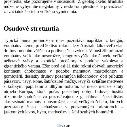
prostredia, aké pozorujeme v súčasnosti. Z geologického hľadiska
môžeme vyhynutie megafauny v neskorom pleistocéne považovať
za začiatok šiesteho veľkého vymierania.
Osudové stretnutia
Typická fauna protinožcov dnes pozostáva napríklad z kengúr,
vombatov a emu, pred 50 tisíc rokmi ale v Austrálii žilo oveľa viac
druhov omnoho väčších a podivnejších zvierat. V buši žili príbuzní
vombatov veľkí ako nosorožce, kengury vyššie ako človek, veľké
nelietavé vtáky a exotické predátory v podobe vakoleva a
gigantického varana. Ešte pred asi 11 tisíc rokmi obývali americký
kontinent chobotnatce v podobe mamutov, mastodontov a
gomfotérií, desiatky druhov pozemných leňochodov, obrí príbuzní
pásavcov, ťavy, kone, šabľozubé mačky, levy či zvláštne medvede
s krátkymi papuľami a dlhými nohami. O niečo menšie straty
utrpela Európa, ktorá počas poslednej doby ľadovej hostila
rôznorodé spoločenstvo pozostávajúce z glaciálnych špecialistov
ako srstnaté mamuty a nosorožce, ale aj veľkých šeliem, ktorých
pozostatky často nachádzame v podzemných priestoroch –
jaskynných levov, hyen, medveďov a šabľozubých homotérií.