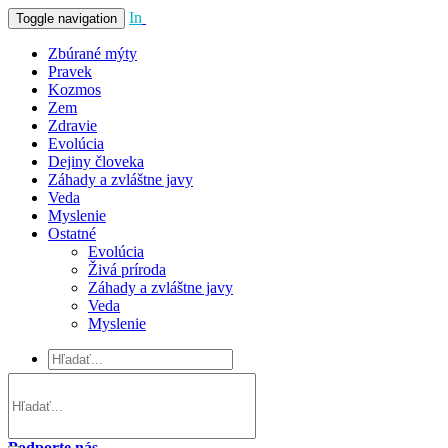
In
Vivo
Toggle navigation
Zbúrané mýty
Pravek
Kozmos
Zem
Zdravie
Evolúcia
Dejiny človeka
Záhady a zvláštne javy
Veda
Myslenie
Ostatné
Evolúcia
Živá príroda
Záhady a zvláštne javy
Veda
Myslenie
Podporte nás