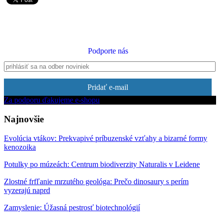
Podporte nás
Pridať e-mail
Za podporu ďakujeme e-shopu
Najnovšie
Evolúcia vtákov: Prekvapivé príbuzenské vzťahy a bizarné formy
kenozoika
Potulky po múzeách: Centrum biodiverzity Naturalis v Leidene
Zlostné frfľanie mrzutého geológa: Prečo dinosaury s perím
vyzerajú naprd
Zamyslenie: Úžasná pestrosť biotechnológií