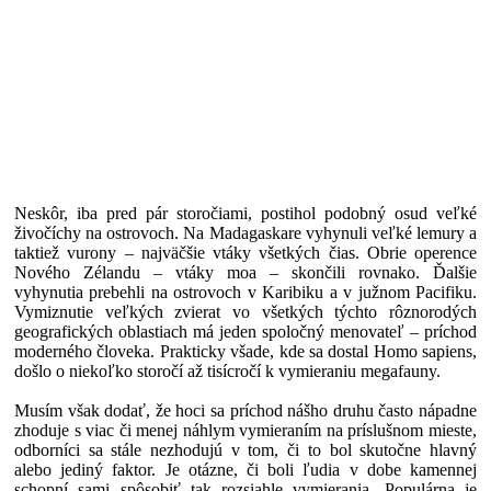
Neskôr, iba pred pár storočiami, postihol podobný osud veľké
živočíchy na ostrovoch. Na Madagaskare vyhynuli veľké lemury a
taktiež vurony – najväčšie vtáky všetkých čias. Obrie operence
Nového Zélandu – vtáky moa – skončili rovnako. Ďalšie
vyhynutia prebehli na ostrovoch v Karibiku a v južnom Pacifiku.
Vymiznutie veľkých zvierat vo všetkých týchto rôznorodých
geografických oblastiach má jeden spoločný menovateľ – príchod
moderného človeka. Prakticky všade, kde sa dostal Homo sapiens,
došlo o niekoľko storočí až tisícročí k vymieraniu megafauny.
Musím však dodať, že hoci sa príchod nášho druhu často nápadne
zhoduje s viac či menej náhlym vymieraním na príslušnom mieste,
odborníci sa stále nezhodujú v tom, či to bol skutočne hlavný
alebo jediný faktor. Je otázne, či boli ľudia v dobe kamennej
schopní sami spôsobiť tak rozsiahle vymierania. Populárna je