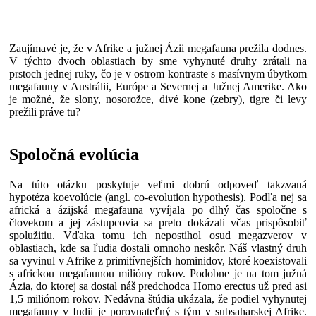
Zaujímavé je, že v Afrike a južnej Ázii megafauna prežila dodnes.
V týchto dvoch oblastiach by sme vyhynuté druhy zrátali na
prstoch jednej ruky, čo je v ostrom kontraste s masívnym úbytkom
megafauny v Austrálii, Európe a Severnej a Južnej Amerike. Ako
je možné, že slony, nosorožce, divé kone (zebry), tigre či levy
prežili práve tu?
Spoločná evolúcia
Na túto otázku poskytuje veľmi dobrú odpoveď takzvaná
hypotéza koevolúcie (angl. co-evolution hypothesis). Podľa nej sa
africká a ázijská megafauna vyvíjala po dlhý čas spoločne s
človekom a jej zástupcovia sa preto dokázali včas prispôsobiť
spolužitiu. Vďaka tomu ich nepostihol osud megazverov v
oblastiach, kde sa ľudia dostali omnoho neskôr. Náš vlastný druh
sa vyvinul v Afrike z primitívnejších hominidov, ktoré koexistovali
s africkou megafaunou milióny rokov. Podobne je na tom južná
Ázia, do ktorej sa dostal náš predchodca Homo erectus už pred asi
1,5 miliónom rokov. Nedávna štúdia ukázala, že podiel vyhynutej
megafauny v Indii je porovnateľný s tým v subsaharskej Afrike.