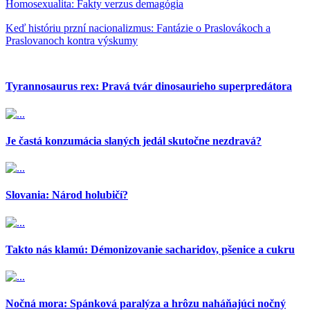
Homosexualita: Fakty verzus demagógia
Keď históriu przní nacionalizmus: Fantázie o Praslovákoch a
Praslovanoch kontra výskumy
Tyrannosaurus rex: Pravá tvár dinosaurieho superpredátora
Je častá konzumácia slaných jedál skutočne nezdravá?
Slovania: Národ holubičí?
Takto nás klamú: Démonizovanie sacharidov, pšenice a cukru
Nočná mora: Spánková paralýza a hrôzu naháňajúci nočný