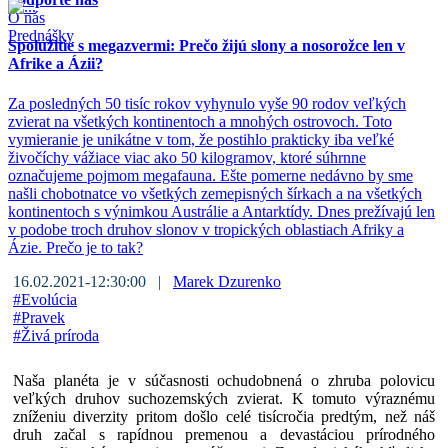
O nás
Prednášky
Spolužitie s megazvermi: Prečo žijú slony a nosorožce len v
Afrike a Ázii?
Za posledných 50 tisíc rokov vyhynulo vyše 90 rodov veľkých
zvierat na všetkých kontinentoch a mnohých ostrovoch. Toto
vymieranie je unikátne v tom, že postihlo prakticky iba veľké
živočíchy vážiace viac ako 50 kilogramov, ktoré súhrnne
označujeme pojmom megafauna. Ešte pomerne nedávno by sme
našli chobotnatce vo všetkých zemepisných šírkach a na všetkých
kontinentoch s výnimkou Austrálie a Antarktídy. Dnes prežívajú len
v podobe troch druhov slonov v tropických oblastiach Afriky a
Ázie. Prečo je to tak?
16.02.2021-12:30:00 |
Marek Dzurenko
#
Evolúcia
#
Pravek
#
Živá príroda
Naša planéta je v súčasnosti ochudobnená o zhruba polovicu
veľkých druhov suchozemských zvierat. K tomuto výraznému
zníženiu diverzity pritom došlo celé tisícročia predtým, než náš
druh začal s rapídnou premenou a devastáciou prírodného