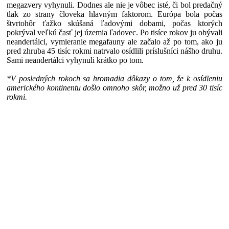
megazvery vyhynuli. Dodnes ale nie je vôbec isté, či bol predačný
tlak zo strany človeka hlavným faktorom. Európa bola počas
štvrtohôr ťažko skúšaná ľadovými dobami, počas ktorých
pokrýval veľkú časť jej územia ľadovec. Po tisíce rokov ju obývali
neandertálci, vymieranie megafauny ale začalo až po tom, ako ju
pred zhruba 45 tisíc rokmi natrvalo osídlili príslušníci nášho druhu.
Sami neandertálci vyhynuli krátko po tom.
*V posledných rokoch sa hromadia dôkazy o tom, že k osídleniu
amerického kontinentu došlo omnoho skôr, možno už pred 30 tisíc
rokmi.