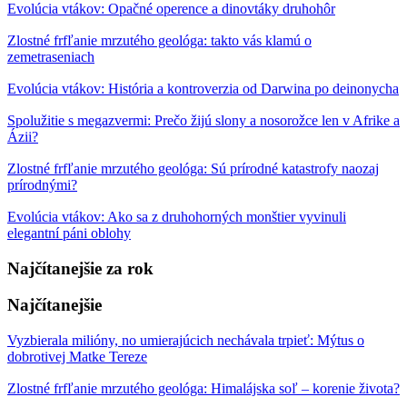
Evolúcia vtákov: Opačné operence a dinovtáky druhohôr
Zlostné frfľanie mrzutého geológa: takto vás klamú o
zemetraseniach
Evolúcia vtákov: História a kontroverzia od Darwina po deinonycha
Spolužitie s megazvermi: Prečo žijú slony a nosorožce len v Afrike a
Ázii?
Zlostné frfľanie mrzutého geológa: Sú prírodné katastrofy naozaj
prírodnými?
Evolúcia vtákov: Ako sa z druhohorných monštier vyvinuli
elegantní páni oblohy
Najčítanejšie za rok
Najčítanejšie
Vyzbierala milióny, no umierajúcich nechávala trpieť: Mýtus o
dobrotivej Matke Tereze
Zlostné frfľanie mrzutého geológa: Himalájska soľ – korenie života?