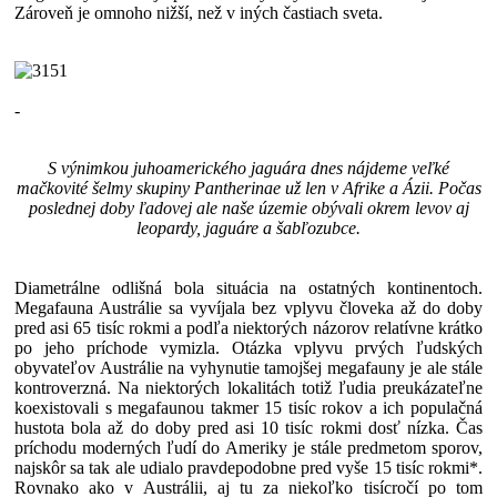
Zároveň je omnoho nižší, než v iných častiach sveta.
-
S výnimkou juhoamerického jaguára dnes nájdeme veľké
mačkovité šelmy skupiny Pantherinae už len v Afrike a Ázii. Počas
poslednej doby ľadovej ale naše územie obývali okrem levov aj
leopardy, jaguáre a šabľozubce.
Diametrálne odlišná bola situácia na ostatných kontinentoch.
Megafauna Austrálie sa vyvíjala bez vplyvu človeka až do doby
pred asi 65 tisíc rokmi a podľa niektorých názorov relatívne krátko
po jeho príchode vymizla. Otázka vplyvu prvých ľudských
obyvateľov Austrálie na vyhynutie tamojšej megafauny je ale stále
kontroverzná. Na niektorých lokalitách totiž ľudia preukázateľne
koexistovali s megafaunou takmer 15 tisíc rokov a ich populačná
hustota bola až do doby pred asi 10 tisíc rokmi dosť nízka. Čas
príchodu moderných ľudí do Ameriky je stále predmetom sporov,
najskôr sa tak ale udialo pravdepodobne pred vyše 15 tisíc rokmi*.
Rovnako ako v Austrálii, aj tu za niekoľko tisícročí po tom