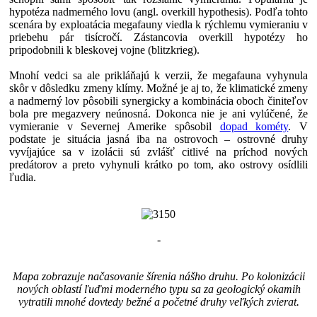
hypotéza nadmerného lovu (angl. overkill hypothesis). Podľa tohto
scenára by exploatácia megafauny viedla k rýchlemu vymieraniu v
priebehu pár tisícročí. Zástancovia overkill hypotézy ho
pripodobnili k bleskovej vojne (blitzkrieg).
Mnohí vedci sa ale prikláňajú k verzii, že megafauna vyhynula
skôr v dôsledku zmeny klímy. Možné je aj to, že klimatické zmeny
a nadmerný lov pôsobili synergicky a kombinácia oboch činiteľov
bola pre megazvery neúnosná. Dokonca nie je ani vylúčené, že
vymieranie v Severnej Amerike spôsobil
dopad kométy
. V
podstate je situácia jasná iba na ostrovoch – ostrovné druhy
vyvíjajúce sa v izolácii sú zvlášť citlivé na príchod nových
predátorov a preto vyhynuli krátko po tom, ako ostrovy osídlili
ľudia.
-
Mapa zobrazuje načasovanie šírenia nášho druhu. Po kolonizácii
nových oblastí ľuďmi moderného typu sa za geologický okamih
vytratili mnohé dovtedy bežné a početné druhy veľkých zvierat.