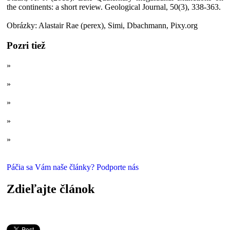
the continents: a short review. Geological Journal, 50(3), 338-363.
Obrázky: Alastair Rae (perex), Simi, Dbachmann, Pixy.org
Pozri tiež
»
Mamuty v čase pyramíd: Nedávno vymreté megazvery
ľadových dôb
»
Slonie vtáky a rohaté krokodíly: Nedávno vyhynutá megafauna
Madagaskaru, časť prvá
»
Dnes suchý ostrov, kedysi hroší raj: Nedávno vyhynutá
(mega)fauna Madagaskaru, časť druhá
»
Stratené kráľovstvo lemurov: Nedávno vyhynutá megafauna
Madagaskaru, časť tretia
»
Drvivý dopad v dobe ľadovej: Zdevastoval praľudí a
megafaunu?
Páčia sa Vám naše články? Podporte nás
Zdieľajte článok