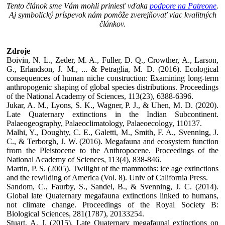
Tento článok sme Vám mohli priniesť vďaka
podpore na Patreone
.
Aj symbolický príspevok nám pomôže zverejňovať viac kvalitných
článkov.
Zdroje
Boivin, N. L., Zeder, M. A., Fuller, D. Q., Crowther, A., Larson,
G., Erlandson, J. M., ... & Petraglia, M. D. (2016). Ecological
consequences of human niche construction: Examining long-term
anthropogenic shaping of global species distributions. Proceedings
of the National Academy of Sciences, 113(23), 6388-6396.
Jukar, A. M., Lyons, S. K., Wagner, P. J., & Uhen, M. D. (2020).
Late Quaternary extinctions in the Indian Subcontinent.
Palaeogeography, Palaeoclimatology, Palaeoecology, 110137.
Malhi, Y., Doughty, C. E., Galetti, M., Smith, F. A., Svenning, J.
C., & Terborgh, J. W. (2016). Megafauna and ecosystem function
from the Pleistocene to the Anthropocene. Proceedings of the
National Academy of Sciences, 113(4), 838-846.
Martin, P. S. (2005). Twilight of the mammoths: ice age extinctions
and the rewilding of America (Vol. 8). Univ of California Press.
Sandom, C., Faurby, S., Sandel, B., & Svenning, J. C. (2014).
Global late Quaternary megafauna extinctions linked to humans,
not climate change. Proceedings of the Royal Society B:
Biological Sciences, 281(1787), 20133254.
Stuart, A. J. (2015). Late Quaternary megafaunal extinctions on