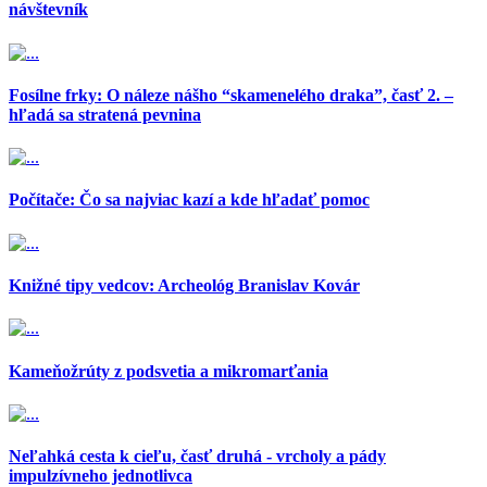
návštevník
Fosílne frky: O náleze nášho “skamenelého draka”, časť 2. –
hľadá sa stratená pevnina
Počítače: Čo sa najviac kazí a kde hľadať pomoc
Knižné tipy vedcov: Archeológ Branislav Kovár
Kameňožrúty z podsvetia a mikromarťania
Neľahká cesta k cieľu, časť druhá - vrcholy a pády
impulzívneho jednotlivca