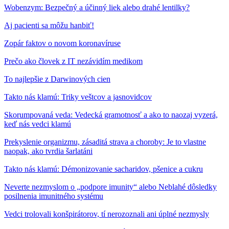
Wobenzym: Bezpečný a účinný liek alebo drahé lentilky?
Aj pacienti sa môžu hanbiť!
Zopár faktov o novom koronavíruse
Prečo ako človek z IT nezávidím medikom
To najlepšie z Darwinových cien
Takto nás klamú: Triky veštcov a jasnovidcov
Skorumpovaná veda: Vedecká gramotnosť a ako to naozaj vyzerá,
keď nás vedci klamú
Prekyslenie organizmu, zásaditá strava a choroby: Je to vlastne
naopak, ako tvrdia šarlatáni
Takto nás klamú: Démonizovanie sacharidov, pšenice a cukru
Neverte nezmyslom o „podpore imunity“ alebo Neblahé dôsledky
posilnenia imunitného systému
Vedci trolovali konšpirátorov, tí nerozoznali ani úplné nezmysly