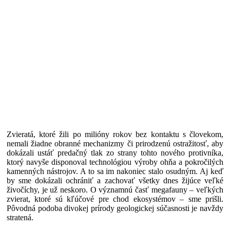
Zvieratá, ktoré žili po milióny rokov bez kontaktu s človekom,
nemali žiadne obranné mechanizmy či prirodzenú ostražitosť, aby
dokázali ustáť predačný tlak zo strany tohto nového protivníka,
ktorý navyše disponoval technológiou výroby ohňa a pokročilých
kamenných nástrojov. A to sa im nakoniec stalo osudným. Aj keď
by sme dokázali ochrániť a zachovať všetky dnes žijúce veľké
živočíchy, je už neskoro. O významnú časť megafauny – veľkých
zvierat, ktoré sú kľúčové pre chod ekosystémov – sme prišli.
Pôvodná podoba divokej prírody geologickej súčasnosti je navždy
stratená.