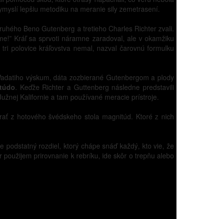
 vymyslí lepšiu metodiku na meranie sily zemetrasení.
 druhého Beno Gutenberg a tretieho Charles Richter zvali.
e!” Kráľ sa sprvoti náramne zaradoval, ale v okamžiku
tri polovice kráľovstva nemal, nazval čarovnú formulku
 Wadatiho výskum, dáta zozbierané Gutenbergom a plody
itúdo
. Keďže Richter a Guttenberg následne predstavili
 Južnej Kalifornie a tam používané meracie prístroje.
rať z hotového švédskeho stola magnitúd. Ktoré z nich
le podstatný rozdiel, ktorý chápe snáď každý, kto vie, že
použijem prirovnanie k rebríku, ide skôr o trepňu alebo