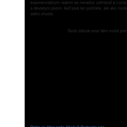
exponenciálnym rastom sa neradno zahrávať a v prípa
a deviatym pivom, keď pivá len počítate, ale ako rozd
veľmi chcete.
Tento článok sme Vám mohli prin