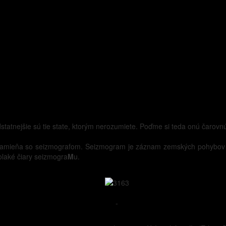
odstatnejšie sú tie state, ktorým nerozumiete. Poďme si teda onú čarovnú
zamieňa so seizmografom. Seizmogram je záznam zemských pohybov 
laké čiary seizmogra
M
u.
-