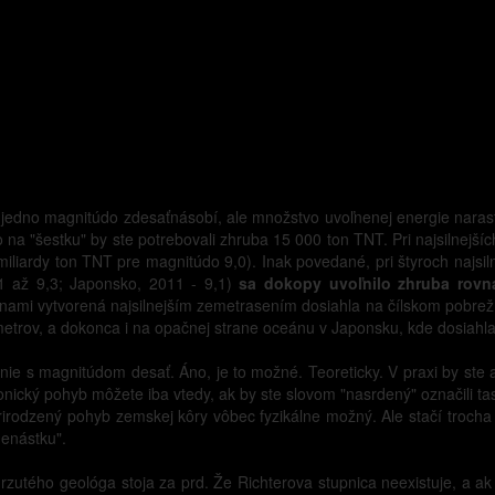
edno magnitúdo zdesaťnásobí, ale množstvo uvoľnenej energie narasti
a "šestku" by ste potrebovali zhruba 15 000 ton TNT. Pri najsilnejšíc
miliardy ton TNT pre magnitúdo 9,0). Inak povedané, pri štyroch najs
,1 až 9,3; Japonsko, 2011 - 9,1)
sa dokopy uvoľnilo zhruba rovn
unami vytvorená najsilnejším zemetrasením dosiahla na čílskom pobrež
etrov, a dokonca i na opačnej strane oceánu v Japonsku, kde dosiahla
ie s magnitúdom desať. Áno, je to možné. Teoreticky. V praxi by ste al
tonický pohyb môžete iba vtedy, ak by ste slovom "nasrdený" označili 
 prirodzený pohyb zemskej kôry vôbec fyzikálne možný. Ale stačí troch
denástku".
tého geológa stoja za prd. Že Richterova stupnica neexistuje, a ak aj