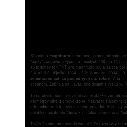
Sila alebo
magnitúdo
zemetrasenia sa s nárastom o j
"päťky" zodpovedá výbuchu necelých 500 ton TNT, no n
15 miliónov ton TNT pre magnitúdo 8,0 a až cca pol 
9,4 až 9,6; Aljaška 1964 - 9,2; Sumatra, 2004 - 9
zemetraseniach za posledných sto rokov
. Vlna ts
oceánom. Zabíjala na Havaji, kde dosiahla výšku 10 m
Tu na chvíľu obočím k veľmi častej otázke: zemetrasen
kilometrov dlhej zlomovej zóne. Nazvať to šialený tek
adrenalínom. Nik nevie s istotou povedať, či je taký
poľahky dosiahnete "desiatku", dokonca možno aj "je
Takže čo sme sa dnes dozvedeli? Že rozprávky od mrzu