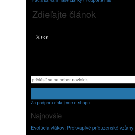
Páčia sa Vám naše články? Podporte nás
Zdieľajte článok
Za podporu ďakujeme e-shopu
Najnovšie
Evolúcia vtákov: Prekvapivé príbuzenské vzťahy