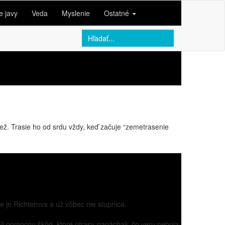
e javy
Veda
Myslenie
Ostatné
tiež. Trasie ho od srdu vždy, keď začuje “zemetrasenie
ie je Richterova a už vôbec nie stupnica.
šali pomocou škôd, ktoré otrasy napáchali, čo veru nebola