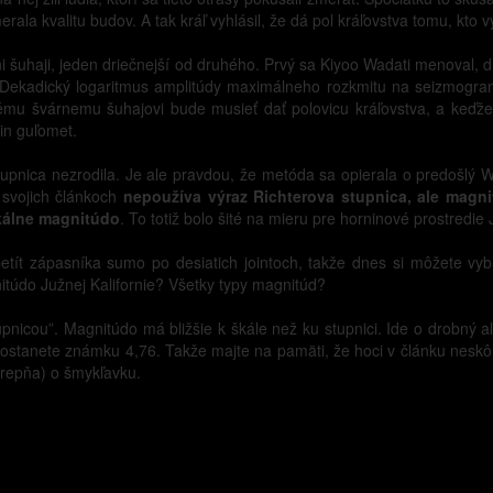
rala kvalitu budov. A tak kráľ vyhlásil, že dá pol kráľovstva tomu, kto
várni šuhaji, jeden driečnejší od druhého. Prvý sa Kiyoo Wadati menoval,
 "Dekadický logaritmus amplitúdy maximálneho rozkmitu na seizmogram
ému švárnemu šuhajovi bude musieť dať polovicu kráľovstva, a keďže 
in guľomet.
tupnica nezrodila. Je ale pravdou, že metóda sa opierala o predošlý
 svojich článkoch
nepoužíva výraz Richterova stupnica, ale magn
kálne magnitúdo
. To totiž bolo šité na mieru pre horninové prostredie
etít zápasníka sumo po desiatich jointoch, takže dnes si môžete vyb
túdo Južnej Kalifornie? Všetky typy magnitúd?
tupnicou”. Magnitúdo má bližšie k škále než ku stupnici. Ide o drobný a
ostanete známku 4,76. Takže majte na pamäti, že hoci v článku neskôr 
 trepňa) o šmykľavku.