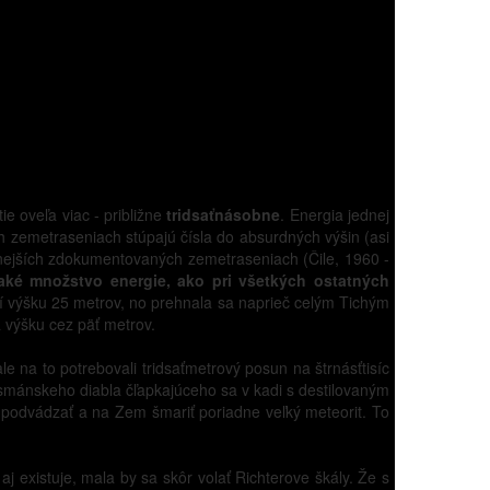
e oveľa viac - približne
tridsaťnásobne
. Energia jednej
h zemetraseniach stúpajú čísla do absurdných výšin (asi
ilnejších zdokumentovaných zemetraseniach (Čile, 1960 -
aké množstvo energie, ako pri všetkých ostatných
í výšku 25 metrov, no prehnala sa naprieč celým Tichým
 výšku cez päť metrov.
e na to potrebovali tridsaťmetrový posun na štrnásťtisíc
tasmánskeho diabla čľapkajúceho sa v kadi s destilovaným
a podvádzať a na Zem šmariť poriadne veľký meteorit. To
 existuje, mala by sa skôr volať Richterove škály. Že s