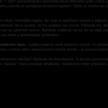
. 1. 2021 zaznamenanej v seizmickej stanici Kolonické sedlo (Zdroj: O
ho rozkmitu je vyznačená červenými šípkami. Takže už zostáva len vysv
rebrík. Vyhľadáte majstra, ten však je nepríčetný maniak a odpovie, 
ahovať, tak si poviete, že mu prejdete cez rozum. Prikážete mu, aby
 ruky sa poberiete domov. Namiesto mädlenia rúk by ste sa však radš
dva metre a šesťdesiatpäť centimetrov.
ciálneho rastu
– ľudská myseľ ho nevie intuitívne uchopiť. Po počia
úroky z úrokov alebo nekontrolované šírenie chorôb – sú exponenciálne
metrasného rebríčka? Našťastie nie dvojnásobná. To by sme potreboval
o "dekáda", ktoré označuje desaťročie. Vzdialenosť medzi priečkam