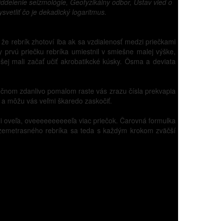
ddelenie seizmológie, Geofyzikálny odbor, Ústav vied o
etliť čo je dekadický logaritmus.
že rebrík zhotoví iba ak sa vzdialenosť medzi priečkami
 prvú priečku rebríka umiestnil v smiešne malej výške,
ej mali začať učiť akrobatikcké kúsky. Ôsma a deviata
točnom zdanlivo pomalom raste vás zrazu čísla prekvapia
 a môžu vás veľmi škaredo zaskočiť.
i oveľa, oveeeeeeeeeeľa viac priečok. Čarovná formulka
i zemetrasného rebríka sa teda s každým krokom zväčší