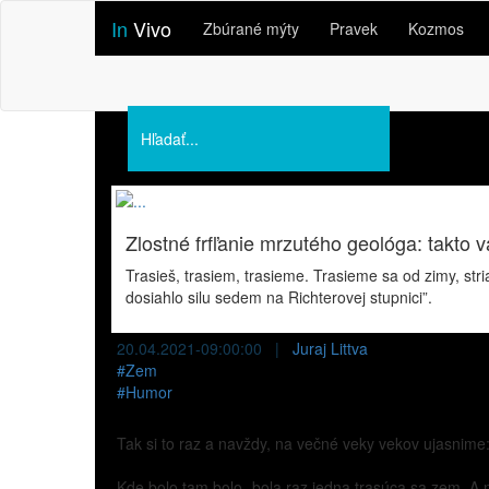
In
Vivo
Zbúrané mýty
Pravek
Kozmos
Podporte nás
O nás
Prednášky
Zlostné frfľanie mrzutého geológa: takto
Trasieš, trasiem, trasieme. Trasieme sa od zimy, str
dosiahlo silu sedem na Richterovej stupnici”.
20.04.2021-09:00:00 |
Juraj Littva
#
Zem
#
Humor
Tak si to raz a navždy, na večné veky vekov ujasnime
Kde bolo tam bolo, bola raz jedna trasúca sa zem. A na