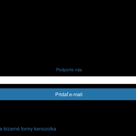
Podporte nás
Pridať e-mail
 a bizarné formy kenozoika