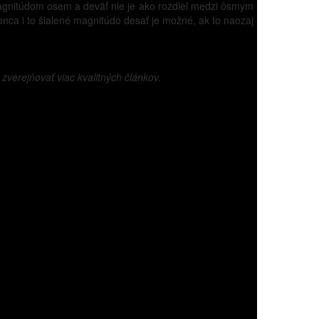
magnitúdom osem a deväť nie je ako rozdiel medzi ôsmym
onca i to šialené magnitúdo desať je možné, ak to naozaj
verejňovať viac kvalitných článkov.