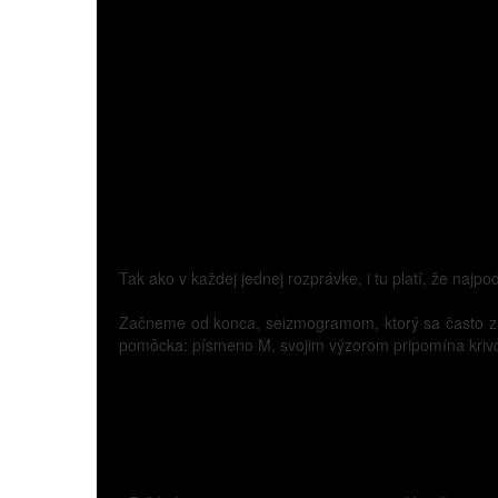
Tak ako v každej jednej rozprávke, i tu platí, že najp
Začneme od konca, seizmogramom, ktorý sa často 
pomôcka: písmeno M, svojim výzorom pripomína krivo