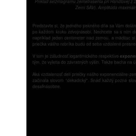
Príklad seizmogramu zemetrasenia pri Handlovej z 28
Zemi SAV). Amplitúda maximálne
Predstavte si, že jedného pekného dňa sa Vám doláme 
po každom kroku zdvojnásobí. Nechcete sa s ním doť
napríklad jeden centimeter nad zemou, a mädliac si
priečka vášho rebríka budú od seba vzdialené presne 
V tom je záludnosť logaritmického respektíve
exponen
tým, že vyletia do závratných výšin. Takže bacha na 
Aká vzdialenosť delí priečky nášho exponenciálne-ze
začínala slovom "dekadický". Snáď každý pozná slov
desaťnásobne.