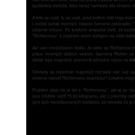
spoľahlivá metóda, lebo neraz namiesto sily otrasov me
A kde sa vzali, tu sa vzali, pred kráľom stáli traja š
I zvolali šuhaji mocným hlasom čarovné zaklínadlo:
zdúpnel hrôzou. Po krátkom prepočte zistil, že každ
"Richterovou" a zvyšným dvom šuhajom sa ušiel babk
Asi vám medzičasom došlo, že takto sa Richterova s
práce mnohých ďalších vedcov. Samotný Richter vo
ďalšie typy magnitúd, pozmenili pôvodný názov na
lo
Odvtedy sa repertoár magnitúd rozrastá viac než ap
chceme nazvať Richterovou stupnicou? Lokálne magni
Problém však nie je len s “Richterovou”, ale aj so “s
síce môžete vážiť 75,63 kilogramu, ale z písomky ned
(pre tých necivilizovaných barbarov, čo nevedia čo je