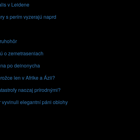
lis v Leidene
ry s perím vyzerajú naprd
druhohôr
amú o zemetraseniach
wina po deinonycha
ožce len v Afrike a Ázii?
atastrofy naozaj prírodnými?
 vyvinuli elegantní páni oblohy