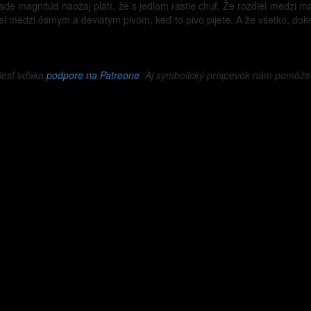
de magnitúd naozaj platí, že s jedlom rastie chuť. Že rozdiel medzi 
iel medzi ôsmym a deviatym pivom, keď to pivo pijete. A že všetko, dok
iesť vďaka
podpore na Patreone
. Aj symbolický príspevok nám pomôže z