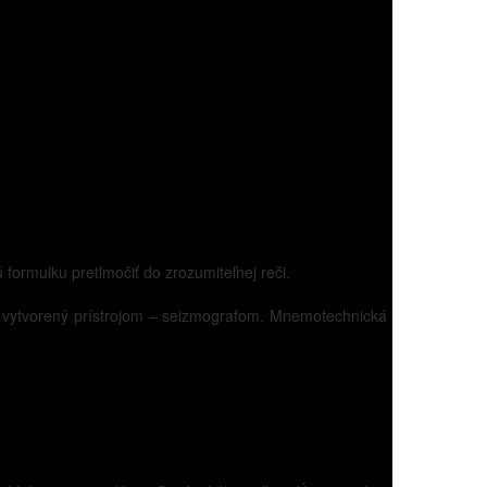
 formulku pretlmočiť do zrozumiteľnej reči.
vytvorený prístrojom – seizmografom. Mnemotechnická