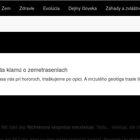
Zem
Zdravie
Evolúcia
Dejiny človeka
Záhady a zvláštn
 vás klamú o zemetraseniach
iasa nás pri hororoch, triaškujeme po opici. A mrzutého geológa trasie 
: Nič také ako
Richterova stupnica neexistuje
. Teda… existuje, ale n
 nej žili ľudia, ktorí sa tieto otrasy pokúšali zmerať. Spočiatku to skú