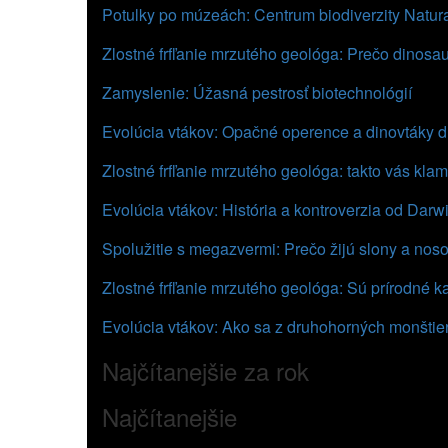
Potulky po múzeách: Centrum biodiverzity Natura
Zlostné frfľanie mrzutého geológa: Prečo dinosau
Zamyslenie: Úžasná pestrosť biotechnológií
Evolúcia vtákov: Opačné operence a dinovtáky 
Zlostné frfľanie mrzutého geológa: takto vás kl
Evolúcia vtákov: História a kontroverzia od Dar
Spolužitie s megazvermi: Prečo žijú slony a nosor
Zlostné frfľanie mrzutého geológa: Sú prírodné k
Evolúcia vtákov: Ako sa z druhohorných monštier
Najčítanejšie za rok
Najčítanejšie