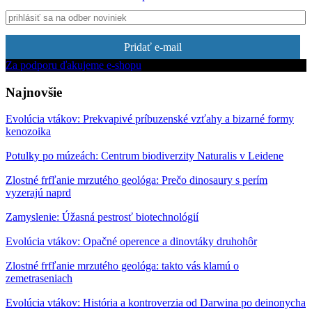
Pridať e-mail
Za podporu ďakujeme e-shopu
Najnovšie
Evolúcia vtákov: Prekvapivé príbuzenské vzťahy a bizarné formy
kenozoika
Potulky po múzeách: Centrum biodiverzity Naturalis v Leidene
Zlostné frfľanie mrzutého geológa: Prečo dinosaury s perím
vyzerajú naprd
Zamyslenie: Úžasná pestrosť biotechnológií
Evolúcia vtákov: Opačné operence a dinovtáky druhohôr
Zlostné frfľanie mrzutého geológa: takto vás klamú o
zemetraseniach
Evolúcia vtákov: História a kontroverzia od Darwina po deinonycha