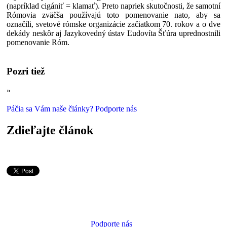
(napríklad cigániť = klamať). Preto napriek skutočnosti, že samotní
Rómovia zväčša používajú toto pomenovanie nato, aby sa
označili, svetové rómske organizácie začiatkom 70. rokov a o dve
dekády neskôr aj Jazykovedný ústav Ľudovíta Šťúra uprednostnili
pomenovanie Róm.
Pozri tiež
»
Rómovia: Najrozšírenejšie dezinformácie
Páčia sa Vám naše články? Podporte nás
Zdieľajte článok
Podporte nás