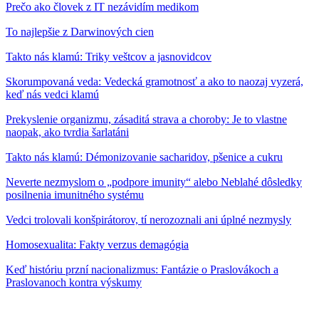
Prečo ako človek z IT nezávidím medikom
To najlepšie z Darwinových cien
Takto nás klamú: Triky veštcov a jasnovidcov
Skorumpovaná veda: Vedecká gramotnosť a ako to naozaj vyzerá,
keď nás vedci klamú
Prekyslenie organizmu, zásaditá strava a choroby: Je to vlastne
naopak, ako tvrdia šarlatáni
Takto nás klamú: Démonizovanie sacharidov, pšenice a cukru
Neverte nezmyslom o „podpore imunity“ alebo Neblahé dôsledky
posilnenia imunitného systému
Vedci trolovali konšpirátorov, tí nerozoznali ani úplné nezmysly
Homosexualita: Fakty verzus demagógia
Keď históriu przní nacionalizmus: Fantázie o Praslovákoch a
Praslovanoch kontra výskumy