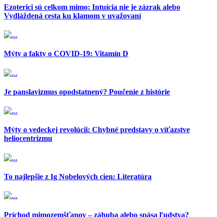
Ezoterici sú celkom mimo: Intuícia nie je zázrak alebo
Vydláždená cesta ku klamom v uvažovaní
Mýty a fakty o COVID-19: Vitamín D
Je panslavizmus opodstatnený? Poučenie z histórie
Mýty o vedeckej revolúcii: Chybné predstavy o víťazstve
heliocentrizmu
To najlepšie z Ig Nobelových cien: Literatúra
Príchod mimozemšťanov – záhuba alebo spása ľudstva?