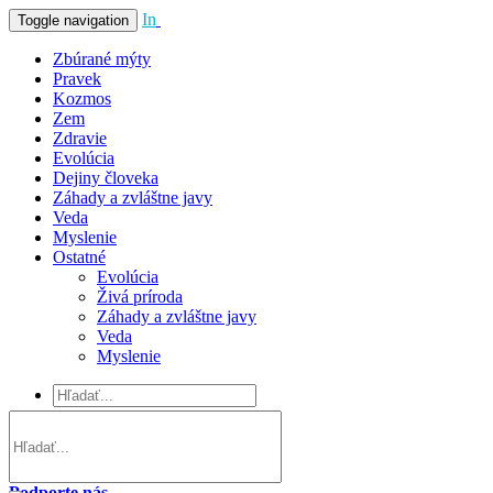
In
Vivo
Toggle navigation
Zbúrané mýty
Pravek
Kozmos
Zem
Zdravie
Evolúcia
Dejiny človeka
Záhady a zvláštne javy
Veda
Myslenie
Ostatné
Evolúcia
Živá príroda
Záhady a zvláštne javy
Veda
Myslenie
Podporte nás