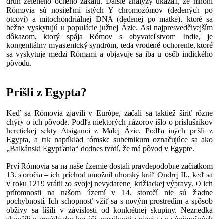
druh zeleného očného zákalu. Ďalšie analýzy ukázali, že mnohí
Rómovia sú nositeľmi istých Y chromozómov (dedených po
otcovi) a mitochondriálnej DNA (dedenej po matke), ktoré sa
bežne vyskytujú u populácie južnej Ázie. Asi najpresvedčivejším
dôkazom, ktorý spája Rómov s obyvateľstvom Indie, je
kongenitálny myastenický syndróm, teda vrodené ochorenie, ktoré
sa vyskytuje medzi Rómami a objavuje sa iba u osôb indického
pôvodu.
Prišli z Egypta?
Keď sa Rómovia zjavili v Európe, začali sa taktiež šíriť rôzne
chýry o ich pôvode. Podľa niektorých názorov išlo o príslušníkov
heretickej sekty Atsiganoi z Malej Ázie. Podľa iných prišli z
Egypta, a tak napríklad rómske subetnikum označujúce sa ako
„Balkánski Egypťania“ dodnes tvrdí, že má pôvod v Egypte.
Prví Rómovia sa na naše územie dostali pravdepodobne začiatkom
13. storočia – ich príchod umožnil uhorský kráľ Ondrej II., keď sa
v roku 1219 vrátil zo svojej nevydarenej križiackej výpravy. O ich
prítomnosti na našom území v 14. storočí nie sú žiadne
pochybností. Ich schopnosť vžiť sa s novým prostredím a spôsob
obživy sa líšili v závislosti od konkrétnej skupiny. Nezriedka
skončili v armáde ako kováči, muzikanti, vojaci a vo výnimočných