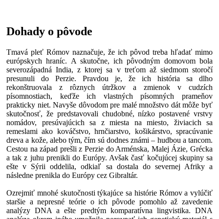
Dohady o pôvode
Tmavá pleť Rómov naznačuje, že ich pôvod treba hľadať mimo
európskych hraníc. A skutočne, ich pôvodným domovom bola
severozápadná India, z ktorej sa v treťom až siedmom storočí
presunuli do Perzie. Pravdou je, že ich história sa dlho
rekonštruovala z rôznych útržkov a zmienok v cudzích
písomnostiach, keďže ich vlastných písomných prameňov
prakticky niet. Navyše dôvodom pre malé množstvo dát môže byť
skutočnosť, že predstavovali chudobné, nízko postavené vrstvy
nomádov, presúvajúcich sa z miesta na miesto, živiacich sa
remeslami ako kováčstvo, hrnčiarstvo, košikárstvo, spracúvanie
dreva a kože, alebo tým, čím sú dodnes známi – hudbou a tancom.
Cestou na západ prešli z Perzie do Arménska, Malej Ázie, Grécka
a tak z juhu prenikli do Európy. Avšak časť kočujúcej skupiny sa
ešte v Sýrii oddelila, odkiaľ sa dostala do severnej Afriky a
následne prenikla do Európy cez Gibraltár.
Ozrejmiť mnohé skutočnosti týkajúce sa histórie Rómov a vylúčiť
staršie a nepresné teórie o ich pôvode pomohlo až zavedenie
analýzy DNA a ešte predtým komparatívna lingvistika. DNA