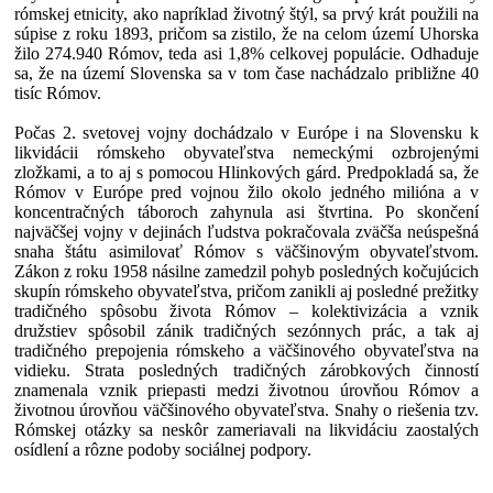
rómskej etnicity, ako napríklad životný štýl, sa prvý krát použili na
súpise z roku 1893, pričom sa zistilo, že na celom území Uhorska
žilo 274.940 Rómov, teda asi 1,8% celkovej populácie. Odhaduje
sa, že na území Slovenska sa v tom čase nachádzalo približne 40
tisíc Rómov.
Počas 2. svetovej vojny dochádzalo v Európe i na Slovensku k
likvidácii rómskeho obyvateľstva nemeckými ozbrojenými
zložkami, a to aj s pomocou Hlinkových gárd. Predpokladá sa, že
Rómov v Európe pred vojnou žilo okolo jedného milióna a v
koncentračných táboroch zahynula asi štvrtina. Po skončení
najväčšej vojny v dejinách ľudstva pokračovala zväčša neúspešná
snaha štátu asimilovať Rómov s väčšinovým obyvateľstvom.
Zákon z roku 1958 násilne zamedzil pohyb posledných kočujúcich
skupín rómskeho obyvateľstva, pričom zanikli aj posledné prežitky
tradičného spôsobu života Rómov – kolektivizácia a vznik
družstiev spôsobil zánik tradičných sezónnych prác, a tak aj
tradičného prepojenia rómskeho a väčšinového obyvateľstva na
vidieku. Strata posledných tradičných zárobkových činností
znamenala vznik priepasti medzi životnou úrovňou Rómov a
životnou úrovňou väčšinového obyvateľstva. Snahy o riešenia tzv.
Rómskej otázky sa neskôr zameriavali na likvidáciu zaostalých
osídlení a rôzne podoby sociálnej podpory.