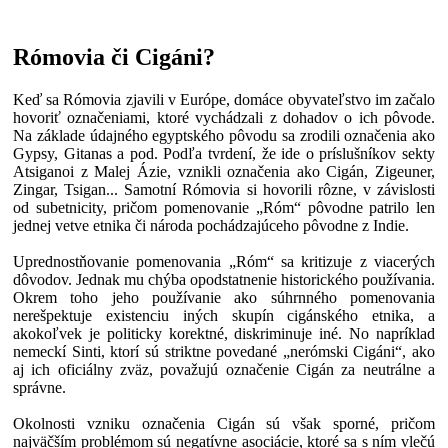
Rómovia či Cigáni?
Keď sa Rómovia zjavili v Európe, domáce obyvateľstvo im začalo
hovoriť označeniami, ktoré vychádzali z dohadov o ich pôvode.
Na základe údajného egyptského pôvodu sa zrodili označenia ako
Gypsy, Gitanas a pod. Podľa tvrdení, že ide o príslušníkov sekty
Atsiganoi z Malej Ázie, vznikli označenia ako Cigán, Zigeuner,
Zingar, Tsigan... Samotní Rómovia si hovorili rôzne, v závislosti
od subetnicity, pričom pomenovanie „Róm“ pôvodne patrilo len
jednej vetve etnika či národa pochádzajúceho pôvodne z Indie.
Uprednostňovanie pomenovania „Róm“ sa kritizuje z viacerých
dôvodov. Jednak mu chýba opodstatnenie historického používania.
Okrem toho jeho používanie ako súhrnného pomenovania
nerešpektuje existenciu iných skupín cigánského etnika, a
akokoľvek je politicky korektné, diskriminuje iné. No napríklad
nemeckí Sinti, ktorí sú striktne povedané „nerómski Cigáni“, ako
aj ich oficiálny zväz, považujú označenie Cigán za neutrálne a
správne.
Okolnosti vzniku označenia Cigán sú však sporné, pričom
najväčším problémom sú negatívne asociácie, ktoré sa s ním vlečú