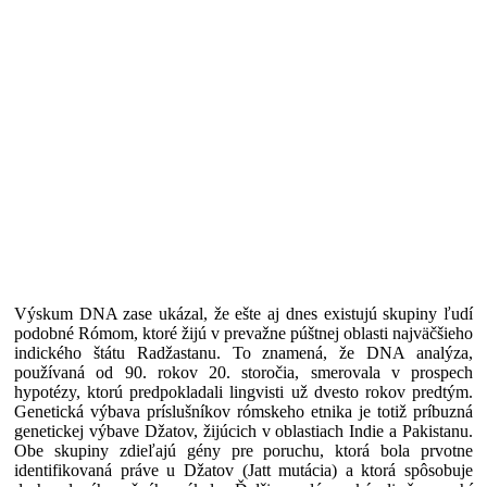
Výskum DNA zase ukázal, že ešte aj dnes existujú skupiny ľudí
podobné Rómom, ktoré žijú v prevažne púštnej oblasti najväčšieho
indického štátu Radžastanu. To znamená, že DNA analýza,
používaná od 90. rokov 20. storočia, smerovala v prospech
hypotézy, ktorú predpokladali lingvisti už dvesto rokov predtým.
Genetická výbava príslušníkov rómskeho etnika je totiž príbuzná
genetickej výbave Džatov, žijúcich v oblastiach Indie a Pakistanu.
Obe skupiny zdieľajú gény pre poruchu, ktorá bola prvotne
identifikovaná práve u Džatov (Jatt mutácia) a ktorá spôsobuje