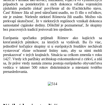
prípadoch sa poniektorým z nich dokonca vďaka vojenským
zásluhám podarilo získať povýšenie až do šľachtického stavu.
Časť Rómov žila už pred stáročiami usadlo, no či išlo o roľníkov,
nie je známe. Nielenže niektorí Rómovia žili usadlo. Možno vás
prekvapí skutočnosť, že v niektorých regiónoch vznikali dokonca
samostatné cigánske dediny. Dôležité je poznamenať, že skupiny
bez pracovných tradícií jestvovali len ojedinele.
Európania spočiatku prijímali Rómov ako kajúcich sa
kresťanských pútnikov, za ktorých sa vydávali. Ba čo viac,
jednotlivé kočujúce skupiny si u európskych feudálov nechávali
vystavovať rôzne ochranné listiny nato, aby sa nimi mohli
preukazovať v iných krajinách. Situácia sa celkom zmenila v roku
1427. Vtedy ich parížsky arcibiskup exkomunikoval z cirkví, a zdá
sa, že práve vtedy nastala zmena postoja európskeho obyvateľstva
vedúca v takmer 500 rokov diskriminácie a miestami tvrdého
prenasledovania.