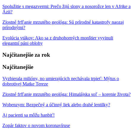
Spolužitie s megazvermi: Prečo žijú slony a nosorožce len v Afrike a
Ázii?
Zlostné frfľanie mrzutého geológa: Sú prírodné katastrofy naozaj
prírodnými?
Evolúcia vtákov: Ako sa z druhohorných monštier vyvinuli
elegantní páni oblohy
Najčítanejšie za rok
Najčítanejšie
Vyzbierala milióny, no umierajúcich nechávala trpieť: Mýtus o
dobrotivej Matke Tereze
Zlostné frfľanie mrzutého geológa: Himalájska soľ – korenie života?
Wobenzym: Bezpečný a účinný liek alebo drahé lentilky?
Aj pacienti sa môžu hanbiť!
Zopár faktov o novom koronavíruse