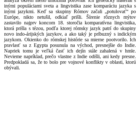
analýza okrem iného umožnila porovnať ich genetický materiál s
inými populáciami sveta a lingvistika zase komparáciu jazyka s
inými jazykmi. Keď sa skupiny Rómov začali „potulovať“ po
Európe, nikto netušil, odkiaľ prišli. Šírenie rôznych mýtov
zastavilo najprv koncom 18. storočia komparatívna lingvistika,
ktorá prišla s tézou, podľa ktorej rómsky jazyk patrí do skupiny
novo indo-árijských jazykov, a ako taký je príbuzný s indickým
jazykom. Okienko do rómskej histórie sa mierne pootvorilo. Ich
pravlasť sa z Egypta posunula na východ, presnejšie do Indie.
Napriek tomu je veľká časť ich dejín stále zahalená v hmle.
Nevieme napríklad, prečo vlastne z Indie odišli, ani kedy presne.
Predpokladá sa, že to bolo pre vojnové konflikty v oblasti, ktorú
obývali.