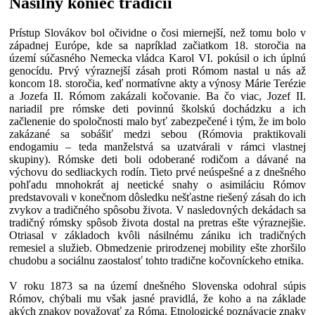
Násilný koniec tradícií
Prístup Slovákov bol očividne o čosi miernejší, než tomu bolo v
západnej Európe, kde sa napríklad začiatkom 18. storočia na
území súčasného Nemecka vládca Karol VI. pokúsil o ich úplnú
genocídu. Prvý výraznejší zásah proti Rómom nastal u nás až
koncom 18. storočia, keď normatívne akty a výnosy Márie Terézie
a Jozefa II. Rómom zakázali kočovanie. Ba čo viac, Jozef II.
nariadil pre rómske deti povinnú školskú dochádzku a ich
začlenenie do spoločnosti malo byť zabezpečené i tým, že im bolo
zakázané sa sobášiť medzi sebou (Rómovia praktikovali
endogamiu – teda manželstvá sa uzatvárali v rámci vlastnej
skupiny). Rómske deti boli odoberané rodičom a dávané na
výchovu do sedliackych rodín. Tieto prvé neúspešné a z dnešného
pohľadu mnohokrát aj neetické snahy o asimiláciu Rómov
predstavovali v konečnom dôsledku nešťastne riešený zásah do ich
zvykov a tradičného spôsobu života. V nasledovných dekádach sa
tradičný rómsky spôsob života dostal na pretras ešte výraznejšie.
Otriasal v základoch kvôli násilnému zániku ich tradičných
remesiel a služieb. Obmedzenie prirodzenej mobility ešte zhoršilo
chudobu a sociálnu zaostalosť tohto tradične kočovníckeho etnika.
V roku 1873 sa na území dnešného Slovenska odohral súpis
Rómov, chýbali mu však jasné pravidlá, že koho a na základe
akých znakov považovať za Róma. Etnologické poznávacie znaky