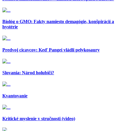
Biológ o GMO: Fakty namiesto demagógie, konšpirácií a
hystérie
Predvoj cicavcov: Keď Pangei vládli pelykosaury
Slovania: Národ holubičí?
Kvantovanie
Kritické myslenie v stručnosti (video)