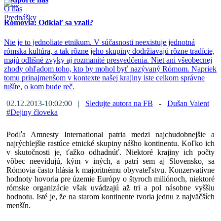
O nás
Prednášky
Rómovia: Odkiaľ sa vzali?
Nie je to jednoliate etnikum. V súčasnosti neexistuje jednotná
rómska kultúra, a tak rôzne jeho skupiny dodržiavajú rôzne tradície,
majú odlišné zvyky aj rozmanité presvedčenia. Niet ani všeobecnej
zhody ohľadom toho, kto by mohol byť nazývaný Rómom. Napriek
tomu prinajmenšom v kontexte našej krajiny iste celkom správne
tušíte, o kom bude reč.
02.12.2013-10:02:00 |
Sledujte autora na FB
-
Dušan Valent
#
Dejiny človeka
Podľa Amnesty International patria medzi najchudobnejšie a
najrýchlejšie rastúce etnické skupiny nášho kontinentu. Koľko ich
v skutočnosti je, ťažko odhadnúť. Niektoré krajiny ich počty
vôbec neevidujú, kým v iných, a patrí sem aj Slovensko, sa
Rómovia často hlásia k majoritnému obyvateľstvu. Konzervatívne
hodnoty hovoria pre územie Európy o štyroch miliónoch, niektoré
rómske organizácie však uvádzajú až tri a pol násobne vyššiu
hodnotu. Isté je, že na starom kontinente tvoria jednu z najväčších
menšín.