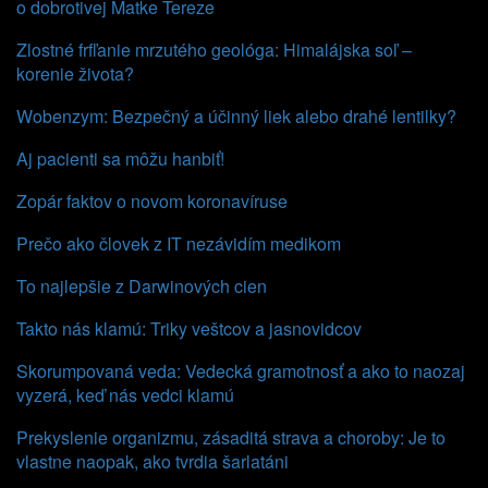
o dobrotivej Matke Tereze
Zlostné frfľanie mrzutého geológa: Himalájska soľ –
korenie života?
Wobenzym: Bezpečný a účinný liek alebo drahé lentilky?
Aj pacienti sa môžu hanbiť!
Zopár faktov o novom koronavíruse
Prečo ako človek z IT nezávidím medikom
To najlepšie z Darwinových cien
Takto nás klamú: Triky veštcov a jasnovidcov
Skorumpovaná veda: Vedecká gramotnosť a ako to naozaj
vyzerá, keď nás vedci klamú
Prekyslenie organizmu, zásaditá strava a choroby: Je to
vlastne naopak, ako tvrdia šarlatáni