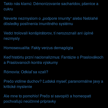
Takto nás klamú: Démonizovanie sacharidov, pšenice a
cukru
Neverte nezmyslom o „podpore imunity“ alebo Neblahé
dôsledky posilnenia imunitného systému
Vedci trolovali konšpirátorov, tí nerozoznali ani úplné
nezmysly
Homosexualita: Fakty verzus demagógia
Keď históriu przní nacionalizmus: Fantázie o Praslovákoch
a Praslovanoch kontra výskumy
Rómovia: Odkiaľ sa vzali?
Prečo vidíme duchov? Ľudská myseľ, paranormálne javy a
kritické myslenie
Ale mne to pomohlo! Prečo si savopiči a homeopati
pochvaľujú neúčinné prípravky