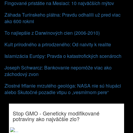
Fingované pristátie na Mesiaci: 10 najväčších mýtov
Záhada Turínskeho plátna: Pravdu odhalili už pred viac
ako 600 rokmi
To najlepšie z Darwinových cien (2006-2010)
Kult prírodného a prirodzeného: Od naivity k realite
Islamizácia Európy: Pravda o katastrofických scenároch
Joseph Schwarcz: Bankovanie nepomôže viac ako
záchodový zvon
Zlostné frflanie mrzutého geológa: NASA nie sú hlupáci
alebo Skutočné pozadie vtipu o „vesmírnom pere“
Stop GMO - Geneticky modifikované
potraviny ako najväčšie zlo?