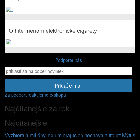
O hite menom elektronické cigarety
Podporte nás
Pridať e-mail
Za podporu ďakujeme e-shopu
Najčítanejšie za rok
Najčítanejšie
Vyzbierala milióny, no umierajúcich nechávala trpieť: Mýtus