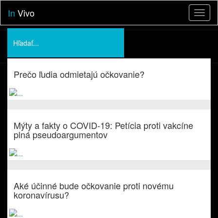
In
Vivo
Toggl
naviga
Podporte nás
Prečo ľudia odmietajú očkovanie?
O nás
Prednášky
Mýty a fakty o COVID-19: Petícia proti vakcíne
plná pseudoargumentov
Aké účinné bude očkovanie proti novému
koronavírusu?