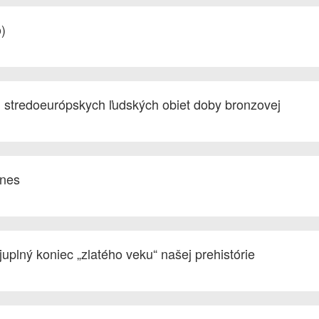
)
nam stredoeurópskych ľudských obiet doby bronzovej
dnes
juplný koniec „zlatého veku“ našej prehistórie