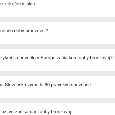
e z dračieho skla
osadách doby bronzovej?
azykmi sa hovorilo v Európe začiatkom doby bronzovej?
mí Slovenska vyrástlo 60 pravekých pevností
ňazi verzus šamani doby bronzovej