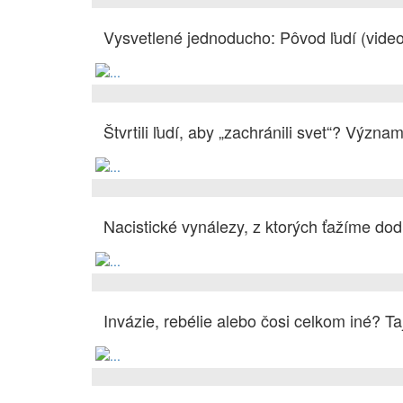
Vysvetlené jednoducho: Pôvod ľudí (video
Štvrtili ľudí, aby „zachránili svet“? Výz
Nacistické vynálezy, z ktorých ťažíme do
Invázie, rebélie alebo čosi celkom iné? Ta