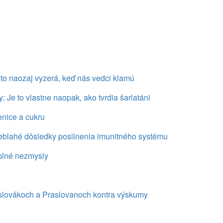
o naozaj vyzerá, keď nás vedci klamú
 Je to vlastne naopak, ako tvrdia šarlatáni
nice a cukru
eblahé dôsledky posilnenia imunitného systému
 úplné nezmysly
raslovákoch a Praslovanoch kontra výskumy