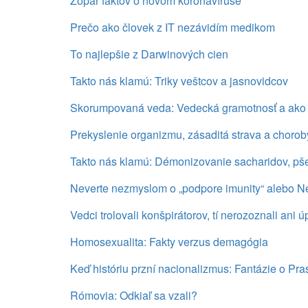
Zopár faktov o novom koronavíruse
Prečo ako človek z IT nezávidím medikom
To najlepšie z Darwinových cien
Takto nás klamú: Triky veštcov a jasnovidcov
Skorumpovaná veda: Vedecká gramotnosť a ako t
Prekyslenie organizmu, zásaditá strava a choroby:
Takto nás klamú: Démonizovanie sacharidov, pše
Neverte nezmyslom o „podpore imunity“ alebo N
Vedci trolovali konšpirátorov, tí nerozoznali ani
Homosexualita: Fakty verzus demagógia
Keď históriu przní nacionalizmus: Fantázie o P
Rómovia: Odkiaľ sa vzali?