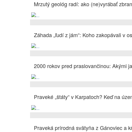
Mrzutý geológ radí: ako (ne)vyrábať zbran
Záhada „ľudí z jám“: Koho zakopávali v 
2000 rokov pred praslovančinou: Akými j
Praveké „štáty“ v Karpatoch? Keď na úze
Praveká prírodná svätyňa z Gánoviec a k