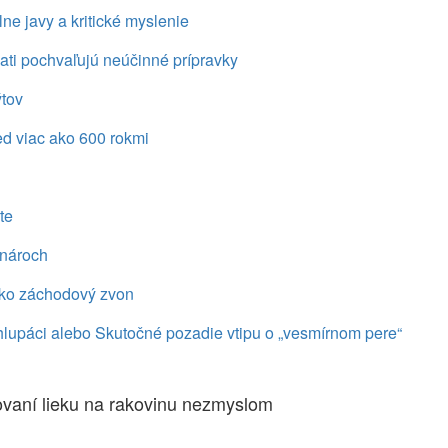
e javy a kritické myslenie
ati pochvaľujú neúčinné prípravky
ýtov
ed viac ako 600 rokmi
te
enároch
ko záchodový zvon
hlupáci alebo Skutočné pozadie vtipu o „vesmírnom pere“
jovaní lieku na rakovinu nezmyslom