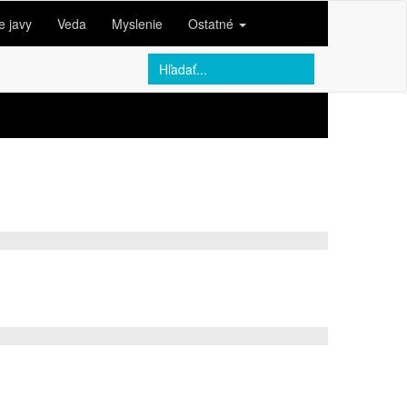
e javy
Veda
Myslenie
Ostatné