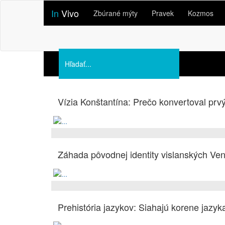
In
Vivo
Zbúrané mýty
Pravek
Kozmos
Podporte nás
O nás
Vízia Konštantína: Prečo konvertoval prvý
Prednášky
Záhada pôvodnej identity vislanských Ven
Prehistória jazykov: Siahajú korene jazyk