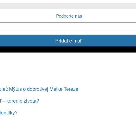
Podporte nás
Pridať e-mail
pieť: Mýtus o dobrotivej Matke Tereze
ľ – korenie života?
entilky?