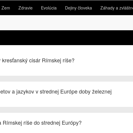
Zem
Zdravie
Evolúcia
Dejiny človeka
Záhady a zvláštn
 kresťanský cisár Rímskej ríše?
etov a jazykov v strednej Európe doby železnej
a Rímskej ríše do strednej Európy?