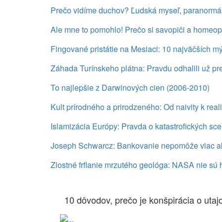
Prečo vidíme duchov? Ľudská myseľ, paranormáln
Ale mne to pomohlo! Prečo si savopiči a homeop
Fingované pristátie na Mesiaci: 10 najväčších m
Záhada Turínskeho plátna: Pravdu odhalili už pr
To najlepšie z Darwinových cien (2006-2010)
Kult prírodného a prirodzeného: Od naivity k reali
Islamizácia Európy: Pravda o katastrofických sc
Joseph Schwarcz: Bankovanie nepomôže viac a
Zlostné frflanie mrzutého geológa: NASA nie sú 
10 dôvodov, prečo je konšpirácia o uta