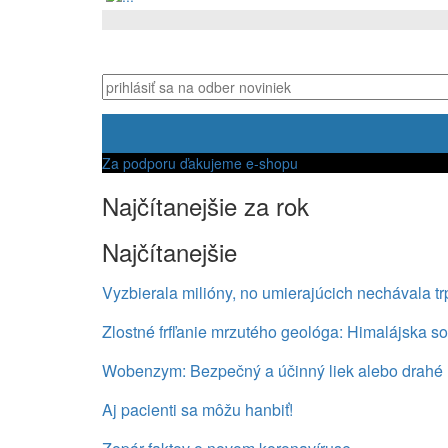
Za podporu ďakujeme e-shopu
Najčítanejšie za rok
Najčítanejšie
Vyzbierala milióny, no umierajúcich nechávala tr
Zlostné frfľanie mrzutého geológa: Himalájska so
Wobenzym: Bezpečný a účinný liek alebo drahé l
Aj pacienti sa môžu hanbiť!