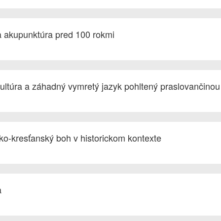
la akupunktúra pred 100 rokmi
kultúra a záhadný vymretý jazyk pohltený praslovančinou
ko-kresťanský boh v historickom kontexte
a