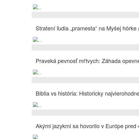
Stratení ľudia „pramesta“ na Myšej hôrke
Praveká pevnosť mŕtvych: Záhada opevne
Biblia vs história: Historicky najvierohodn
Akými jazykmi sa hovorilo v Európe pred