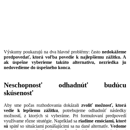
Výskumy poukazujú na dva hlavné problémy: často
nedokážeme
predpovedať, ktorá voľba povedie k najlepšiemu zážitku. A
ak úspešne vyberieme takúto alternatívu, nezriedka ju
nedovedieme do úspešného konca
.
Neschopnosť odhadnúť budúcu
skúsenosť
Aby sme počas rozhodovania dokázali
zvoliť možnosť, ktorá
vedie k lepšiemu zážitku
, potrebujeme odhadnúť následky
možností, z ktorých si vyberáme. Pri formulovaní predpovedí
využívame rôzne stratégie. Napríklad sa
riadime emóciami, ktoré
sú
späté so situáciami ponášajúcimi sa na dané alternatív.
Vedome