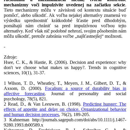
mechanizmy voči impulzivite uvedenej na začiatku sekcie
.
Tieto mechanizmy môžu v závislosti od kontextu situácie buď
pomôcť, alebo uškodiť. Ak voľba nejakej alternatívy znamená vo
výsledku uprednostniť krátkodobé šťastie pred dlhodobým,
pomáhajú nám chrániť sa pred impulzívnou voľbou tejto
alternatívy. Keď však nič podobné nehrozí, svojim pôsobením nám
môžu uškodiť, pretože zabránia voľbe „najšťastnejšej“ možnosti.
-
Zdroje:
Hsee, C. K., & Hastie, R. (2006). Decision and experience: why
don't we choose what makes us happy?. Trends in cognitive
sciences, 10(1), 31-37.
1 Wilson, T. D., Wheatley, T., Meyers, J. M., Gilbert, D. T., &
Axsom, D. (2000).
Focalism: a source of durability bias in
affective forecasting
. Journal of personality and social
psychology, 78(5), 821.
2 Read, D., & Van Leeuwen, B. (1998).
Predicting hunger: The
effects of appetite and delay on choice. Organizational behavior
and human decision processes
, 76(2), 189-205.
3 Kahneman http://journals.sagepub.com/doi/abs/10.1111/j.1467-
9280.1993.tb00589.x