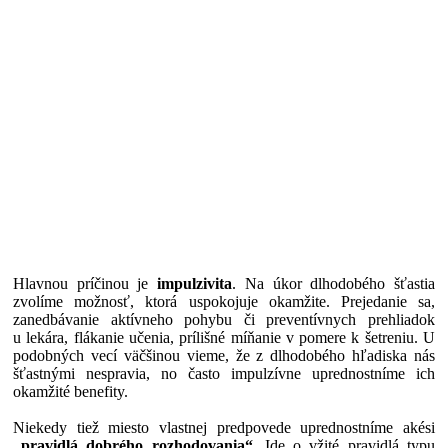
Hlavnou príčinou je
impulzivita
. Na úkor dlhodobého šťastia
zvolíme možnosť, ktorá uspokojuje okamžite. Prejedanie sa,
zanedbávanie aktívneho pohybu či preventívnych prehliadok
u lekára, flákanie učenia, prílišné míňanie v pomere k šetreniu. U
podobných vecí väčšinou vieme, že z dlhodobého hľadiska nás
šťastnými nespravia, no často impulzívne uprednostníme ich
okamžité benefity.
Niekedy tiež miesto vlastnej predpovede uprednostníme akési
„pravidlá dobrého rozhodovania“
. Ide o vžité pravidlá typu