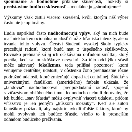
spomíname a hodnotíme
príbuzné skúsenosti, inokedy si
predstavíme budúcu skúsenosť
– mentálne ju
„simulujeme“
.
Výskumy však zistili viacero skreslení, kvôli ktorým náš výber
často nie je optimálny.
Ľudia napríklad často
nadhodnocujú vplyv
, aký na nich bude
mať niektorá emocionálna udalosť či už z hľadiska intenzity, alebo
trvania tohto vplyvu. Čerství študenti vysokej školy typicky
preceňujú radosť, ktorú budú mať z úspešného skúškového.
Rovnako prehnané sú aj ich očakávania ohľadom smútku, ktorý
pocítia, keď sa im skúškové nevydarí. Za túto odchýlku sčasti
môže takzvaný
fokalizmus
, teda prílišná pozornosť, ktorú
venujeme centrálnej udalosti, v dôsledku čoho prehliadame rôzne
1
podružné udalosti, ktoré zmierňujú dopad tej centrálnej. Štúdia
s
univerzitnými fanúšikmi (amerického) futbalu ukázala, že
„fandovia“ nadhodnocovali predpokladanú radosť, spojenú
s víťazstvom obľúbeného tímu. Jednoducho nebrali do úvahy, že
ich budúci „stav šťastia“ môžu ovplyvniť viaceré udalosti, pričom
víťazstvo je len jedným „kúskom mozaiky“. Keď ale autori
fanúšikov požiadali, aby najskôr uviedli ďalšie faktory, ktoré by
mohli ovplyvniť ich budúce šťastie, viedlo to k presnejším
odhadom budúceho prežívania.