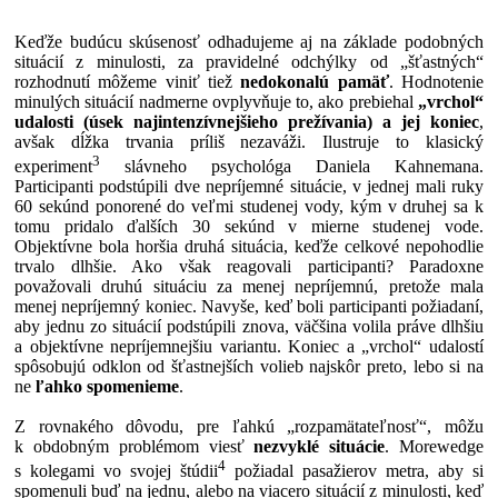
Keďže budúcu skúsenosť odhadujeme aj na základe podobných
situácií z minulosti, za pravidelné odchýlky od „šťastných“
rozhodnutí môžeme viniť tiež
nedokonalú pamäť
. Hodnotenie
minulých situácií nadmerne ovplyvňuje to, ako prebiehal
„vrchol“
udalosti (úsek najintenzívnejšieho prežívania) a jej koniec
,
avšak dĺžka trvania príliš nezaváži. Ilustruje to klasický
3
experiment
slávneho psychológa Daniela Kahnemana.
Participanti podstúpili dve nepríjemné situácie, v jednej mali ruky
60 sekúnd ponorené do veľmi studenej vody, kým v druhej sa k
tomu pridalo ďalších 30 sekúnd v mierne studenej vode.
Objektívne bola horšia druhá situácia, keďže celkové nepohodlie
trvalo dlhšie. Ako však reagovali participanti? Paradoxne
považovali druhú situáciu za menej nepríjemnú, pretože mala
menej nepríjemný koniec. Navyše, keď boli participanti požiadaní,
aby jednu zo situácií podstúpili znova, väčšina volila práve dlhšiu
a objektívne nepríjemnejšiu variantu. Koniec a „vrchol“ udalostí
spôsobujú odklon od šťastnejších volieb najskôr preto, lebo si na
ne
ľahko spomenieme
.
Z rovnakého dôvodu, pre ľahkú „rozpamätateľnosť“, môžu
k obdobným problémom viesť
nezvyklé situácie
. Morewedge
4
s kolegami vo svojej štúdii
požiadal pasažierov metra, aby si
spomenuli buď na jednu, alebo na viacero situácií z minulosti, keď