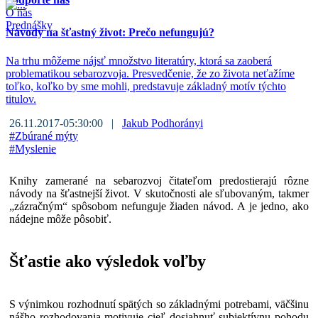
O nás
Prednášky
Návody na šťastný život: Prečo nefungujú?
Na trhu môžeme nájsť množstvo literatúry, ktorá sa zaoberá
problematikou sebarozvoja. Presvedčenie, že zo života neťažíme
toľko, koľko by sme mohli, predstavuje základný motív týchto
titulov.
26.11.2017-05:30:00 |
Jakub Podhorányi
#
Zbúrané mýty
#
Myslenie
Knihy zamerané na sebarozvoj čitateľom predostierajú rôzne
návody na šťastnejší život. V skutočnosti ale sľubovaným, takmer
„zázračným“ spôsobom nefunguje žiaden návod. A je jedno, ako
nádejne môže pôsobiť.
Šťastie ako výsledok voľby
S výnimkou rozhodnutí spätých so základnými potrebami, väčšinu
nášho rozhodovania motivuje cieľ dosiahnuť subjektívnu pohodu