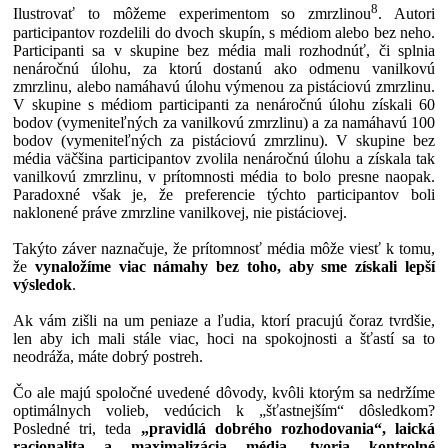
8
Ilustrovať to môžeme experimentom so zmrzlinou
. Autori
participantov rozdelili do dvoch skupín, s médiom alebo bez neho.
Participanti sa v skupine bez média mali rozhodnúť, či splnia
nenáročnú úlohu, za ktorú dostanú ako odmenu vanilkovú
zmrzlinu, alebo namáhavú úlohu výmenou za pistáciovú zmrzlinu.
V skupine s médiom participanti za nenáročnú úlohu získali 60
bodov (vymeniteľných za vanilkovú zmrzlinu) a za namáhavú 100
bodov (vymeniteľných za pistáciovú zmrzlinu). V skupine bez
média väčšina participantov zvolila nenáročnú úlohu a získala tak
vanilkovú zmrzlinu, v prítomnosti média to bolo presne naopak.
Paradoxné však je, že preferencie týchto participantov boli
naklonené práve zmrzline vanilkovej, nie pistáciovej.
Takýto záver naznačuje, že prítomnosť média môže viesť k tomu,
že
vynaložíme viac námahy bez toho, aby sme získali lepší
výsledok
.
Ak vám zišli na um peniaze a ľudia, ktorí pracujú čoraz tvrdšie,
len aby ich mali stále viac, hoci na spokojnosti a šťastí sa to
neodráža, máte dobrý postreh.
Čo ale majú spoločné uvedené dôvody, kvôli ktorým sa nedržíme
optimálnych volieb, vedúcich k „šťastnejším“ dôsledkom?
Posledné tri, teda
„pravidlá dobrého rozhodovania“, laická
racionalita a maximalizácia média, tvoria kontrolné