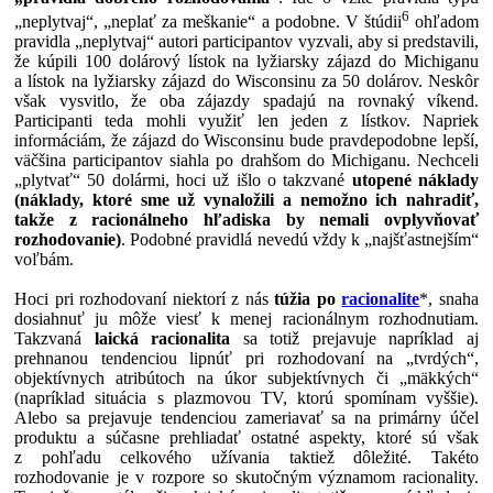
6
„neplytvaj“, „neplať za meškanie“ a podobne. V štúdii
ohľadom
pravidla „neplytvaj“ autori participantov vyzvali, aby si predstavili,
že kúpili 100 dolárový lístok na lyžiarsky zájazd do Michiganu
a lístok na lyžiarsky zájazd do Wisconsinu za 50 dolárov. Neskôr
však vysvitlo, že oba zájazdy spadajú na rovnaký víkend.
Participanti teda mohli využiť len jeden z lístkov. Napriek
informáciám, že zájazd do Wisconsinu bude pravdepodobne lepší,
väčšina participantov siahla po drahšom do Michiganu. Nechceli
„plytvať“ 50 dolármi, hoci už išlo o takzvané
utopené náklady
(náklady, ktoré sme už vynaložili a nemožno ich nahradiť,
takže z racionálneho hľadiska by nemali ovplyvňovať
rozhodovanie)
. Podobné pravidlá nevedú vždy k „najšťastnejším“
voľbám.
Hoci pri rozhodovaní niektorí z nás
túžia po
racionalite
*, snaha
dosiahnuť ju môže viesť k menej racionálnym rozhodnutiam.
Takzvaná
laická racionalita
sa totiž prejavuje napríklad aj
prehnanou tendenciou lipnúť pri rozhodovaní na „tvrdých“,
objektívnych atribútoch na úkor subjektívnych či „mäkkých“
(napríklad situácia s plazmovou TV, ktorú spomínam vyššie).
Alebo sa prejavuje tendenciou zameriavať sa na primárny účel
produktu a súčasne prehliadať ostatné aspekty, ktoré sú však
z pohľadu celkového užívania taktiež dôležité. Takéto
rozhodovanie je v rozpore so skutočným významom racionality.