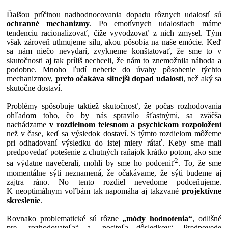
Ďalšou príčinou nadhodnocovania dopadu rôznych udalostí sú
ochranné mechanizmy
. Po emotívnych udalostiach máme
tendenciu racionalizovať, čiže vyvodzovať z nich zmysel. Tým
však zároveň utlmujeme silu, akou pôsobia na naše emócie. Keď
sa nám niečo nevydarí, zvykneme konštatovať, že sme to v
skutočnosti aj tak príliš nechceli, že nám to znemožnila náhoda a
podobne. Mnoho ľudí neberie do úvahy pôsobenie týchto
mechanizmov,
preto očakáva silnejší dopad udalostí
, než aký sa
skutočne dostaví.
Problémy spôsobuje taktiež skutočnosť, že počas rozhodovania
ohľadom toho, čo by nás spravilo šťastnými, sa zväčša
nachádzame
v rozdielnom telesnom a psychickom rozpoložení
než v čase, keď sa výsledok dostaví. S týmto rozdielom môžeme
pri odhadovaní výsledku do istej miery rátať. Keby sme mali
predpovedať potešenie z chutných raňajok krátko potom, ako sme
2
sa výdatne navečerali, mohli by sme ho podceniť
. To, že sme
momentálne sýti neznamená, že očakávame, že sýti budeme aj
zajtra ráno. No tento rozdiel nevedome podceňujeme.
K neoptimálnym voľbám tak napomáha aj takzvané
projektívne
skreslenie
.
Rovnako problematické sú rôzne
„módy hodnotenia“
, odlišné
pre „rozhodovateľa“ a „nositeľa dôsledkov“. Predpovede