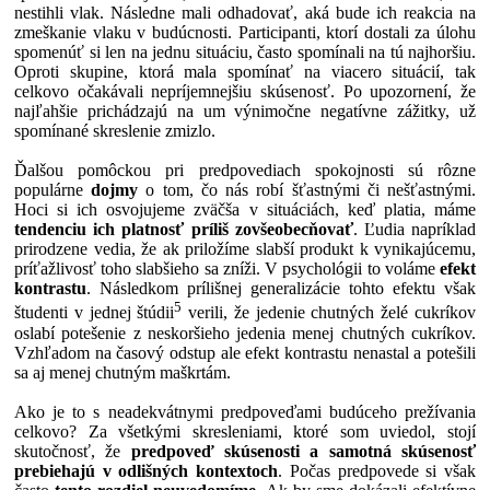
nestihli vlak. Následne mali odhadovať, aká bude ich reakcia na
zmeškanie vlaku v budúcnosti. Participanti, ktorí dostali za úlohu
spomenúť si len na jednu situáciu, často spomínali na tú najhoršiu.
Oproti skupine, ktorá mala spomínať na viacero situácií, tak
celkovo očakávali nepríjemnejšiu skúsenosť. Po upozornení, že
najľahšie prichádzajú na um výnimočne negatívne zážitky, už
spomínané skreslenie zmizlo.
Ďalšou pomôckou pri predpovediach spokojnosti sú rôzne
populárne
dojmy
o tom, čo nás robí šťastnými či nešťastnými.
Hoci si ich osvojujeme zväčša v situáciách, keď platia, máme
tendenciu ich platnosť príliš zovšeobecňovať
. Ľudia napríklad
prirodzene vedia, že ak priložíme slabší produkt k vynikajúcemu,
príťažlivosť toho slabšieho sa zníži. V psychológii to voláme
efekt
kontrastu
. Následkom prílišnej generalizácie tohto efektu však
5
študenti v jednej štúdii
verili, že jedenie chutných želé cukríkov
oslabí potešenie z neskoršieho jedenia menej chutných cukríkov.
Vzhľadom na časový odstup ale efekt kontrastu nenastal a potešili
sa aj menej chutným maškrtám.
Ako je to s neadekvátnymi predpoveďami budúceho prežívania
celkovo? Za všetkými skresleniami, ktoré som uviedol, stojí
skutočnosť, že
predpoveď skúsenosti a samotná skúsenosť
prebiehajú v odlišných kontextoch
. Počas predpovede si však