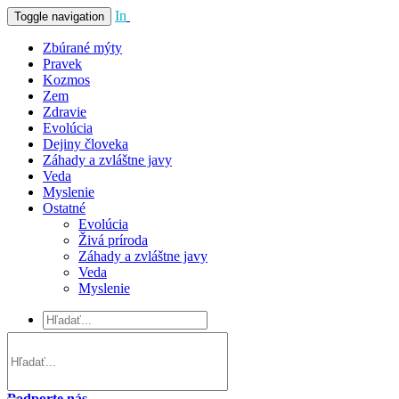
In
Vivo
Toggle navigation
Zbúrané mýty
Pravek
Kozmos
Zem
Zdravie
Evolúcia
Dejiny človeka
Záhady a zvláštne javy
Veda
Myslenie
Ostatné
Evolúcia
Živá príroda
Záhady a zvláštne javy
Veda
Myslenie
Podporte nás