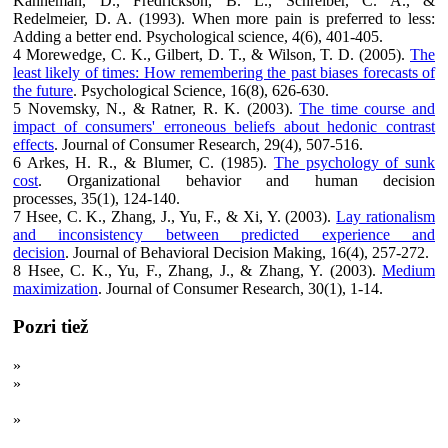
Kahneman, D., Fredrickson, B. L., Schreiber, C. A., &
Redelmeier, D. A. (1993). When more pain is preferred to less:
Adding a better end. Psychological science, 4(6), 401-405.
4 Morewedge, C. K., Gilbert, D. T., & Wilson, T. D. (2005).
The
least likely of times: How remembering the past biases forecasts of
the future
. Psychological Science, 16(8), 626-630.
5 Novemsky, N., & Ratner, R. K. (2003).
The time course and
impact of consumers' erroneous beliefs about hedonic contrast
effects
. Journal of Consumer Research, 29(4), 507-516.
6 Arkes, H. R., & Blumer, C. (1985).
The psychology of sunk
cost
. Organizational behavior and human decision
processes, 35(1), 124-140.
7 Hsee, C. K., Zhang, J., Yu, F., & Xi, Y. (2003).
Lay rationalism
and inconsistency between predicted experience and
decision
. Journal of Behavioral Decision Making, 16(4), 257-272.
8 Hsee, C. K., Yu, F., Zhang, J., & Zhang, Y. (2003).
Medium
maximization
. Journal of Consumer Research, 30(1), 1-14.
Pozri tiež
»
Hľadanie šťastia: Odpovede vedy
»
Lesk a bieda pozitívneho myslenia alebo Oplatí sa myslieť aj
negatívne
»
Teória plánovaného správania alebo ako predpovedať úspech
novoročných predsavzatí