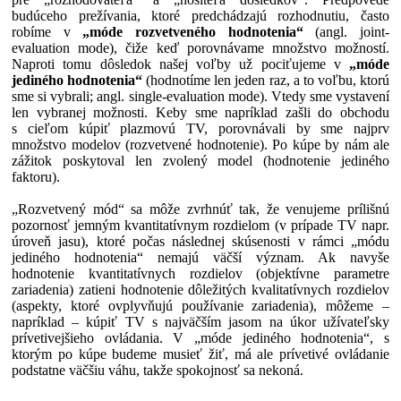
budúceho prežívania, ktoré predchádzajú rozhodnutiu, často
robíme v
„móde rozvetveného hodnotenia“
(angl. joint-
evaluation mode), čiže keď porovnávame množstvo možností.
Naproti tomu dôsledok našej voľby už pociťujeme v
„móde
jediného hodnotenia“
(hodnotíme len jeden raz, a to voľbu, ktorú
sme si vybrali; angl. single-evaluation mode). Vtedy sme vystavení
len vybranej možnosti. Keby sme napríklad zašli do obchodu
s cieľom kúpiť plazmovú TV, porovnávali by sme najprv
množstvo modelov (rozvetvené hodnotenie). Po kúpe by nám ale
zážitok poskytoval len zvolený model (hodnotenie jediného
faktoru).
„Rozvetvený mód“ sa môže zvrhnúť tak, že venujeme prílišnú
pozornosť jemným kvantitatívnym rozdielom (v prípade TV napr.
úroveň jasu), ktoré počas následnej skúsenosti v rámci „módu
jediného hodnotenia“ nemajú väčší význam. Ak navyše
hodnotenie kvantitatívnych rozdielov (objektívne parametre
zariadenia) zatieni hodnotenie dôležitých kvalitatívnych rozdielov
(aspekty, ktoré ovplyvňujú používanie zariadenia), môžeme –
napríklad – kúpiť TV s najväčším jasom na úkor užívateľsky
prívetivejšieho ovládania. V „móde jediného hodnotenia“, s
ktorým po kúpe budeme musieť žiť, má ale prívetivé ovládanie
podstatne väčšiu váhu, takže spokojnosť sa nekoná.