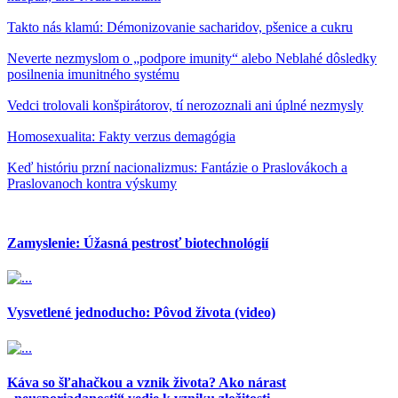
Takto nás klamú: Démonizovanie sacharidov, pšenice a cukru
Neverte nezmyslom o „podpore imunity“ alebo Neblahé dôsledky
posilnenia imunitného systému
Vedci trolovali konšpirátorov, tí nerozoznali ani úplné nezmysly
Homosexualita: Fakty verzus demagógia
Keď históriu przní nacionalizmus: Fantázie o Praslovákoch a
Praslovanoch kontra výskumy
Zamyslenie: Úžasná pestrosť biotechnológií
Vysvetlené jednoducho: Pôvod života (video)
Káva so šľahačkou a vznik života? Ako nárast