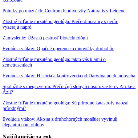
Potulky po múzeách: Centrum biodiverzity Naturalis v Leidene
Zlostné frfľanie mrzutého geológa: Prečo dinosaury s perím
vyzerajú naprd
Zamyslenie: Úžasná pestrosť biotechnológií
Evolúcia vtákov: Opačné operence a dinovtáky druhohôr
Zlostné frfľanie mrzutého geológa: takto vás klamú o
zemetraseniach
Evolúcia vtákov: História a kontroverzia od Darwina po deinonycha
Spolužitie s megazvermi: Prečo žijú slony a nosorožce len v Afrike a
Ázii?
Zlostné frfľanie mrzutého geológa: Sú prírodné katastrofy naozaj
prírodnými?
Evolúcia vtákov: Ako sa z druhohorných monštier vyvinuli
elegantní páni oblohy
Najčítanejšie za rok