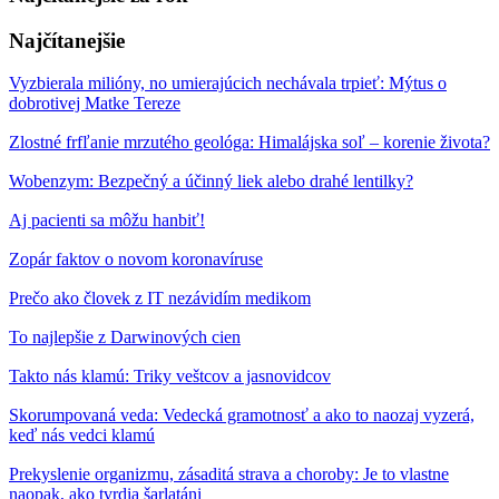
Najčítanejšie
Vyzbierala milióny, no umierajúcich nechávala trpieť: Mýtus o
dobrotivej Matke Tereze
Zlostné frfľanie mrzutého geológa: Himalájska soľ – korenie života?
Wobenzym: Bezpečný a účinný liek alebo drahé lentilky?
Aj pacienti sa môžu hanbiť!
Zopár faktov o novom koronavíruse
Prečo ako človek z IT nezávidím medikom
To najlepšie z Darwinových cien
Takto nás klamú: Triky veštcov a jasnovidcov
Skorumpovaná veda: Vedecká gramotnosť a ako to naozaj vyzerá,
keď nás vedci klamú
Prekyslenie organizmu, zásaditá strava a choroby: Je to vlastne
naopak, ako tvrdia šarlatáni