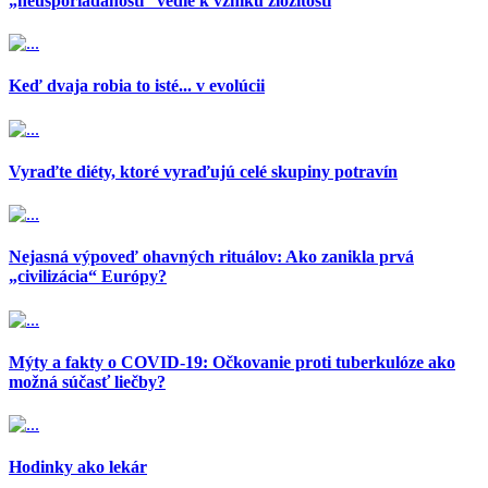
„neusporiadanosti“ vedie k vzniku zložitosti
Keď dvaja robia to isté... v evolúcii
Vyraďte diéty, ktoré vyraďujú celé skupiny potravín
Nejasná výpoveď ohavných rituálov: Ako zanikla prvá
„civilizácia“ Európy?
Mýty a fakty o COVID-19: Očkovanie proti tuberkulóze ako
možná súčasť liečby?
Hodinky ako lekár