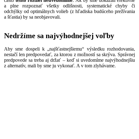
často
tento rozdiel neuvedomíme
. Ak by sme dokázali efektívne
a plne rozpoznať všetky odlišnosti, systematické chyby či
odchýlky od optimálnych volieb (z hľadiska budúceho prežívania
a šťastia) by sa neobjavovali.
Nedržíme sa najvýhodnejšej voľby
Aby sme dospeli k „najšťastnejšiemu“ výsledku rozhodovania,
nestačí len predpovedať, za ktorou z možností sa skrýva. Správnej
predpovede sa treba aj držať – keď si uvedomíme najvýhodnejšiu
z alternatív, mali by sme ju vykonať. A v tom zlyhávame.