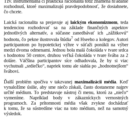
Tzv. inštrumentálna či praktická racionalita totiž znamená hľadanie
rozhodnutí, ktoré maximalizujú pravdepodobnosť, že dosiahnete,
čo chcete.
Laická racionalita sa prejavuje aj
laickým ekonomizmom
, teda
tendenciou rozhodovať sa na základe finančných aspektov
jednotlivých alternatív, a súčasne zanedbávať ich „zážitkovú“
7
hodnotu, čo pekne ilustrovala štúdia
od Hseeho a kolegov. Autori
participantom po hypotetickej výhre v súťaži ponúkli na výber
medzi dvoma odmenami. Jednou bola malá čokoláda v tvare srdca
s hodnotou 50 centov, druhou veľká čokoláda v tvare švába za 2
doláre. Väčšina participantov síce odhadovala, že by si viac
vychutnali „srdiečko“, napriek tomu ale siahla po „hodnotnejšom“
švábovi.
Ďalší problém spočíva v takzvanej
maximalizácii média
. Keď
vynaložíme úsilie, aby sme niečo získali, často dostaneme najprv
určité médium. To predstavuje nástroj či menu, ktorú za „niečo“
vymeníme. Napríklad body v zákazníckych vernostných
programoch. Za prítomnosti média však zvykne dochádzať
k tomu, že sa sústredíme viac na toto médium, než na samotný
výsledok.