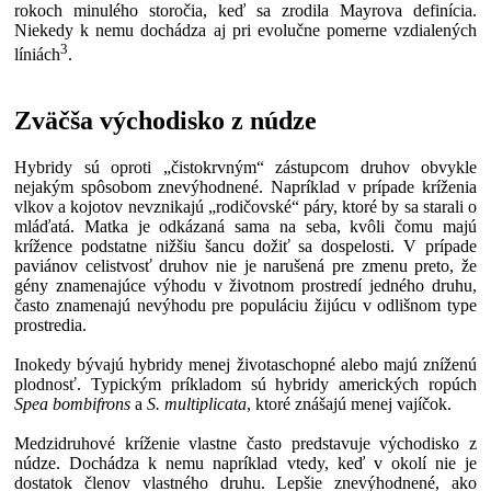
rokoch minulého storočia, keď sa zrodila Mayrova definícia.
Niekedy k nemu dochádza aj pri evolučne pomerne vzdialených
3
líniách
.
Zväčša východisko z núdze
Hybridy sú oproti „čistokrvným“ zástupcom druhov obvykle
nejakým spôsobom znevýhodnené. Napríklad v prípade kríženia
vlkov a kojotov nevznikajú „rodičovské“ páry, ktoré by sa starali o
mláďatá. Matka je odkázaná sama na seba, kvôli čomu majú
krížence podstatne nižšiu šancu dožiť sa dospelosti. V prípade
paviánov celistvosť druhov nie je narušená pre zmenu preto, že
gény znamenajúce výhodu v životnom prostredí jedného druhu,
často znamenajú nevýhodu pre populáciu žijúcu v odlišnom type
prostredia.
Inokedy bývajú hybridy menej životaschopné alebo majú zníženú
plodnosť. Typickým príkladom sú hybridy amerických ropúch
Spea bombifrons
a
S. multiplicata
, ktoré znášajú menej vajíčok.
Medzidruhové kríženie vlastne často predstavuje východisko z
núdze. Dochádza k nemu napríklad vtedy, keď v okolí nie je
dostatok členov vlastného druhu. Lepšie znevýhodnené, ako