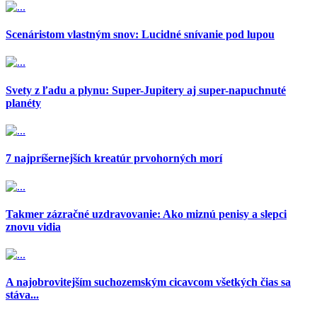
Scenáristom vlastným snov: Lucidné snívanie pod lupou
Svety z ľadu a plynu: Super-Jupitery aj super-napuchnuté
planéty
7 najpríšernejších kreatúr prvohorných morí
Takmer zázračné uzdravovanie: Ako miznú penisy a slepci
znovu vidia
A najobrovitejším suchozemským cicavcom všetkých čias sa
stáva...