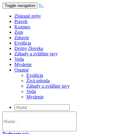
In
Vivo
Toggle navigation
Zbúrané mýty
Pravek
Kozmos
Zem
Zdravie
Evolúcia
Dejiny človeka
Záhady a zvláštne javy
Veda
Myslenie
Ostatné
Evolúcia
Živá príroda
Záhady a zvláštne javy
Veda
Myslenie
Podporte nás