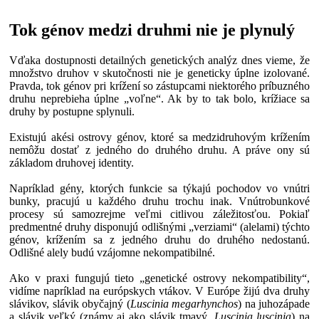
Tok génov medzi druhmi nie je plynulý
Vďaka dostupnosti detailných genetických analýz dnes vieme, že
množstvo druhov v skutočnosti nie je geneticky úplne izolované.
Pravda, tok génov pri krížení so zástupcami niektorého príbuzného
druhu neprebieha úplne „voľne“. Ak by to tak bolo, krížiace sa
druhy by postupne splynuli.
Existujú akési ostrovy génov, ktoré sa medzidruhovým krížením
nemôžu dostať z jedného do druhého druhu. A práve ony sú
základom druhovej identity.
Napríklad gény, ktorých funkcie sa týkajú pochodov vo vnútri
bunky, pracujú u každého druhu trochu inak. Vnútrobunkové
procesy sú samozrejme veľmi citlivou záležitosťou. Pokiaľ
predmentné druhy disponujú odlišnými „verziami“ (alelami) týchto
génov, krížením sa z jedného druhu do druhého nedostanú.
Odlišné alely budú vzájomne nekompatibilné.
Ako v praxi fungujú tieto „genetické ostrovy nekompatibility“,
vidíme napríklad na európskych vtákov. V Európe žijú dva druhy
slávikov, slávik obyčajný (
Luscinia megarhynchos
) na juhozápade
a slávik veľký (známy aj ako slávik tmavý,
Luscinia luscinia
) na