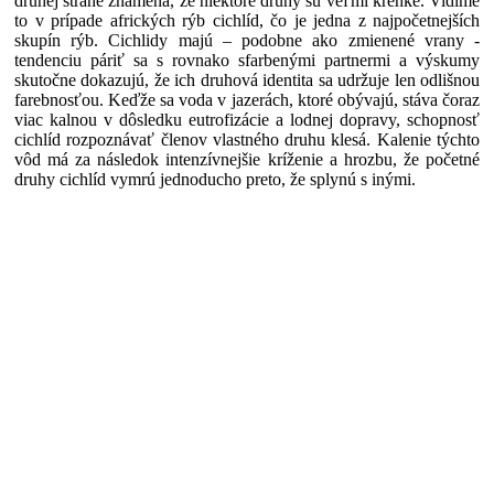
druhej strane znamená, že niektoré druhy sú veľmi krehké. Vidíme
to v prípade afrických rýb cichlíd, čo je jedna z najpočetnejších
skupín rýb. Cichlidy majú – podobne ako zmienené vrany -
tendenciu páriť sa s rovnako sfarbenými partnermi a výskumy
skutočne dokazujú, že ich druhová identita sa udržuje len odlišnou
farebnosťou. Keďže sa voda v jazerách, ktoré obývajú, stáva čoraz
viac kalnou v dôsledku eutrofizácie a lodnej dopravy, schopnosť
cichlíd rozpoznávať členov vlastného druhu klesá. Kalenie týchto
vôd má za následok intenzívnejšie kríženie a hrozbu, že početné
druhy cichlíd vymrú jednoducho preto, že splynú s inými.