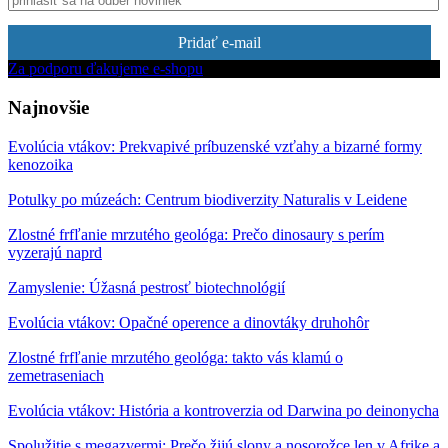
Pridať e-mail
Za podporu ďakujeme e-shopu
Najnovšie
Evolúcia vtákov: Prekvapivé príbuzenské vzťahy a bizarné formy
kenozoika
Potulky po múzeách: Centrum biodiverzity Naturalis v Leidene
Zlostné frfľanie mrzutého geológa: Prečo dinosaury s perím
vyzerajú naprd
Zamyslenie: Úžasná pestrosť biotechnológií
Evolúcia vtákov: Opačné operence a dinovtáky druhohôr
Zlostné frfľanie mrzutého geológa: takto vás klamú o
zemetraseniach
Evolúcia vtákov: História a kontroverzia od Darwina po deinonycha
Spolužitie s megazvermi: Prečo žijú slony a nosorožce len v Afrike a