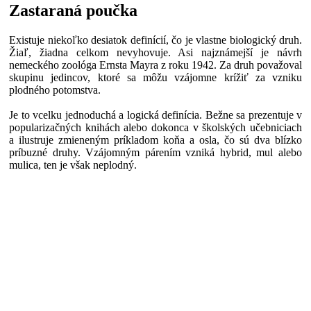
Zastaraná poučka
Existuje niekoľko desiatok definícií, čo je vlastne biologický druh.
Žiaľ, žiadna celkom nevyhovuje. Asi najznámejší je návrh
nemeckého zoológa Ernsta Mayra z roku 1942. Za druh považoval
skupinu jedincov, ktoré sa môžu vzájomne krížiť za vzniku
plodného potomstva.
Je to vcelku jednoduchá a logická definícia. Bežne sa prezentuje v
popularizačných knihách alebo dokonca v školských učebniciach
a ilustruje zmieneným príkladom koňa a osla, čo sú dva blízko
príbuzné druhy. Vzájomným párením vzniká hybrid, mul alebo
mulica, ten je však neplodný.