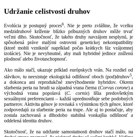
Udržanie celistvosti druhov
6
Evolúcia je postupný proces
. Nie je preto zvláštne, že vcelku
medzidruhové kríženie blízko príbuzných druhov môže trvať
veľmi dlho. Skutočnosť, že takéto druhy navzájom nesplynú, je
spôsobená práve malými ostrovmi genetickej nekompatibility
(ktoré mohli vzniknúť napríklad počas krátkych fáz vzájomnej
izolácie). Nie je nevyhnutné, aby mali hybridné jedince zníženú
plodnosť alebo životaschopnosť.
Ako málo stačí, ukazuje príklad európskych vrán. Na rozdiel od
5
slávikov, tu neexistuje ekologická odlišnosť oboch (pod)druhov
,
a dokonca ani reprodukčné znevýhodnenie hybridov. Okrem
sfarbenia peria na hrudi sa západná vrana čierna (
Corvus corone
) a
východná vrana popolavá (
C. cornix
) líšia predovšetkým
sexuálnymi preferenciami – každá uprednostňuje sebe podobných
partnerov. Aktivita génov je rovnaká s výnimkou tých génov, ktoré
zodpovedajú za sfarbenie peria na trupe. Ale aj to postačuje, aby
zostala zachovaná a dlhodobo stabilná vonkajšia odlišnosť a
oddelená identita druhov.
Skutočnosť, že na udržanie samostatnosti druhov stačí málo, na