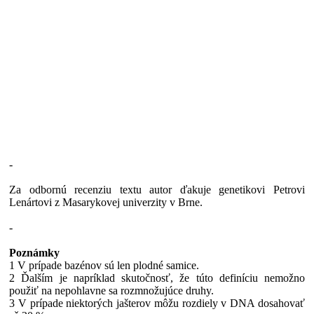
-
Za odbornú recenziu textu autor ďakuje genetikovi Petrovi
Lenártovi z Masarykovej univerzity v Brne.
-
Poznámky
1 V prípade bazénov sú len plodné samice.
2 Ďalším je napríklad skutočnosť, že túto definíciu nemožno
použiť na nepohlavne sa rozmnožujúce druhy.
3 V prípade niektorých jašterov môžu rozdiely v DNA dosahovať