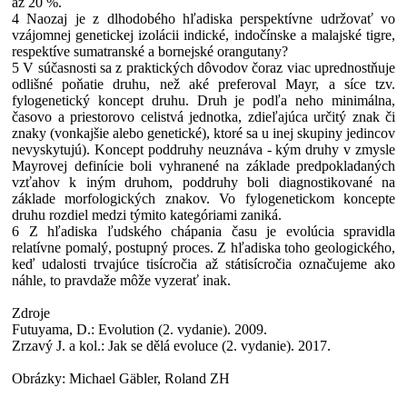
až 20 %.
4 Naozaj je z dlhodobého hľadiska perspektívne udržovať vo
vzájomnej genetickej izolácii indické, indočínske a malajské tigre,
respektíve sumatranské a bornejské orangutany?
5 V súčasnosti sa z praktických dôvodov čoraz viac uprednostňuje
odlišné poňatie druhu, než aké preferoval Mayr, a síce tzv.
fylogenetický koncept druhu. Druh je podľa neho minimálna,
časovo a priestorovo celistvá jednotka, zdieľajúca určitý znak či
znaky (vonkajšie alebo genetické), ktoré sa u inej skupiny jedincov
nevyskytujú). Koncept poddruhy neuznáva - kým druhy v zmysle
Mayrovej definície boli vyhranené na základe predpokladaných
vzťahov k iným druhom, poddruhy boli diagnostikované na
základe morfologických znakov. Vo fylogenetickom koncepte
druhu rozdiel medzi týmito kategóriami zaniká.
6 Z hľadiska ľudského chápania času je evolúcia spravidla
relatívne pomalý, postupný proces. Z hľadiska toho geologického,
keď udalosti trvajúce tisícročia až státisícročia označujeme ako
náhle, to pravdaže môže vyzerať inak.
Zdroje
Futuyama, D.: Evolution (2. vydanie). 2009.
Zrzavý J. a kol.: Jak se dělá evoluce (2. vydanie). 2017.
Obrázky: Michael Gäbler, Roland ZH