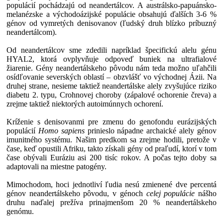
populácií pochádzajú od neandertálcov. A austrálsko-papuánsko-
melanézske a východoázijské populácie obsahujú ďalších 3-6 %
génov od vymretých denisovanov (ľudský druh blízko príbuzný
neandertálcom).
Od neandertálcov sme zdedili napríklad špecifickú alelu génu
HYAL2, ktorá ovplyvňuje odpoveď buniek na ultrafialové
žiarenie. Gény neandertálskeho pôvodu nám teda možno uľahčili
osídľovanie severských oblastí – obzvlášť vo východnej Ázii. Na
druhej strane, nesieme taktiež neandertálske alely zvyšujúce riziko
diabetu 2. typu, Crohnovej choroby (zápalové ochorenie čreva) a
zrejme taktiež niektorých autoimúnnych ochorení.
Kríženie s denisovanmi pre zmenu do genofondu eurázijských
populácií
Homo sapiens
prinieslo nápadne archaické alely génov
imunitného systému. Našim predkom sa zrejme hodili, pretože v
čase, keď opustili Afriku, takto získali gény od praľudí, ktorí v tom
čase obývali Euráziu asi 200 tisíc rokov. A počas tejto doby sa
adaptovali na miestne patogény.
Mimochodom, hoci jednotliví ľudia nesú zmienené dve percentá
génov neandertálskeho pôvodu, v génoch
celej populácie
nášho
druhu naďalej prežíva prinajmenšom 20 % neandertálskeho
genómu.