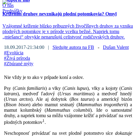
O nás
Prednášky
Krížením druhov nevznikajú plodní potomkovia? Omyl
Vzájomné kríženie blízko príbuzných živočíšnych druhov za vzniku
plodných potomkov je v prírode vcelku bežné. Napriek tomu
„miešanci“ obvykle nenarušujú celistvosť rodičovských druhov.
18.09.2017-21:34:00 |
Sledujte autora na FB
-
Dušan Valent
#
Evolúcia
#
Živá príroda
#
Zbúrané mýty
Nie vždy je to ako v prípade koní a oslov.
Psy (
Canis familiaris
) a vlky (
Canis lupus
), vlky a kojoty (
Canis
latrans
), medveď ľadový (
Ursus maritimus
) a medveď hnedý
(
Ursus arctos
). Ale aj dobytok (
Bos taurus
) a americký bizón
(
Bison bison
) alebo mamut srstnatý (
Mammuthus trogontherii
) a
mamut kolumbský (
Mammuthus columbii
). Ide o samostatné
druhy, a napriek tomu sa môžu vzájomne krížiť a privádzať na svet
1
plodných potomkov
.
Neschopnosť privádzať na svet plodné potomstvo síce
dokazuje