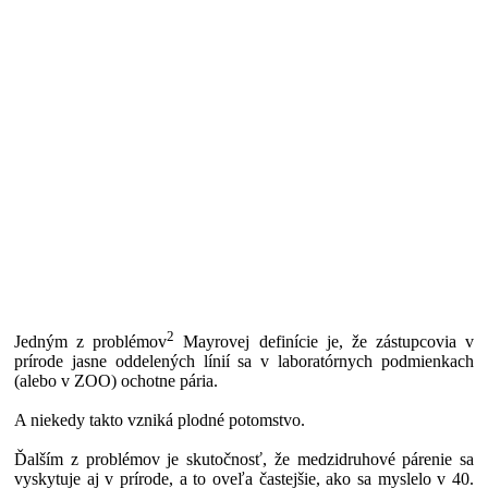
2
Jedným z problémov
Mayrovej definície je, že zástupcovia v
prírode jasne oddelených línií sa v laboratórnych podmienkach
(alebo v ZOO) ochotne pária.
A niekedy takto vzniká plodné potomstvo.
Ďalším z problémov je skutočnosť, že medzidruhové párenie sa
vyskytuje aj v prírode, a to oveľa častejšie, ako sa myslelo v 40.