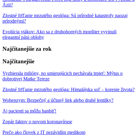
Ázii?
Zlostné frfľanie mrzutého geológa: Sú prírodné katastrofy naozaj
prírodnými?
Evolúcia vtákov: Ako sa z druhohorných monštier vyvinuli
elegantní páni oblohy
Najčítanejšie za rok
Najčítanejšie
Vyzbierala milióny, no umierajúcich nechávala trpieť: Mýtus o
dobrotivej Matke Tereze
Zlostné frfľanie mrzutého geológa: Himalájska soľ – korenie života?
Wobenzym: Bezpečný a účinný liek alebo drahé lentilky?
Aj pacienti sa môžu hanbiť!
Zopár faktov o novom koronavíruse
Prečo ako človek z IT nezávidím medikom