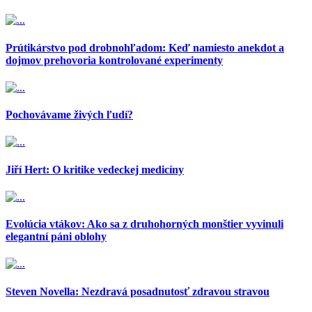
Prútikárstvo pod drobnohľadom: Keď namiesto anekdot a
dojmov prehovoria kontrolované experimenty
Pochovávame živých ľudí?
Jiří Hert: O kritike vedeckej medicíny
Evolúcia vtákov: Ako sa z druhohorných monštier vyvinuli
elegantní páni oblohy
Steven Novella: Nezdravá posadnutosť zdravou stravou