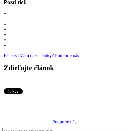
Pozri tiež
»
Robia to ryby, robia to vtáky, robíme to my. Prečo? (Evolúcia
sexu, časť 1.)
»
Evolúcia v akcii: Rodiace sa druhy
»
Evolúcia v akcii II: Kráčajúce ryby aj dýchanie zadkom
»
Evolúcia DNA: Ako sa rodia a vyvíjajú gény?
»
Prečo muži túžia po háremoch a ženy po princovi?
»
O nevere aj u zvierat
Páčia sa Vám naše články? Podporte nás
Zdieľajte článok
Podporte nás