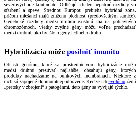
severovýchode kontinentu. Odlišujú ich len nepatrné rozdiely vo
sfarbení a speve. Strednou Európou prebieha hybridná zóna,
pričom miešanci majú zníženú plodnosť (predovšetkým samice).
Genetické rozdiely medzi druhmi existujú iba na pohlavných
chromozómoch, všetky zvyšné gény môžu voľne prechádzať
medzi druhmi, ako by išlo o gény jediného druhu.
Hybridizácia môže
posilniť imunitu
Oblasti genómu, ktoré sa prostredníctvom hybridizácie môžu
medzi druhmi presúvať najľahšie, obsahujú gény, ktorých
produkty nachádzame na bunkových membránach. Niektoré z
nich sú zapojené do imunitnej odpovede. Keďže ich
evolúciu
ženú
„preteky v zbrojení“ s patogénmi, tieto gény sa vyvíjajú rýchlo.