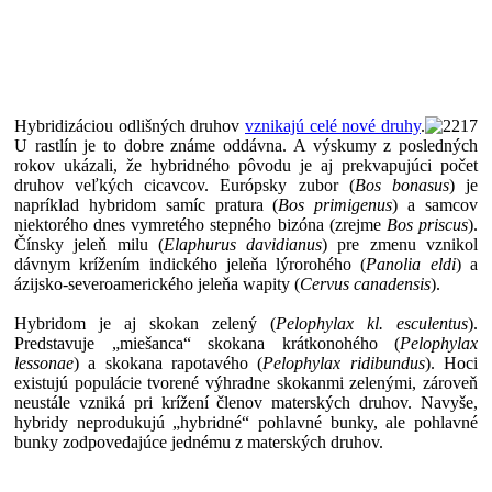
Hybridizáciou odlišných druhov
vznikajú celé nové druhy
.
U rastlín je to dobre známe oddávna. A výskumy z posledných
rokov ukázali, že hybridného pôvodu je aj prekvapujúci počet
druhov veľkých cicavcov. Európsky zubor (
Bos bonasus
) je
napríklad hybridom samíc pratura (
Bos primigenus
) a samcov
niektorého dnes vymretého stepného bizóna (zrejme
Bos priscus
).
Čínsky jeleň milu (
Elaphurus davidianus
) pre zmenu vznikol
dávnym krížením indického jeleňa lýrorohého (
Panolia eldi
) a
ázijsko-severoamerického jeleňa wapity (
Cervus canadensis
).
Hybridom je aj skokan zelený (
Pelophylax kl. esculentus
).
Predstavuje „miešanca“ skokana krátkonohého (
Pelophylax
lessonae
) a skokana rapotavého (
Pelophylax ridibundus
). Hoci
existujú populácie tvorené výhradne skokanmi zelenými, zároveň
neustále vzniká pri krížení členov materských druhov. Navyše,
hybridy neprodukujú „hybridné“ pohlavné bunky, ale pohlavné
bunky zodpovedajúce jednému z materských druhov.