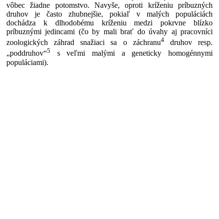
vôbec žiadne potomstvo. Navyše, oproti kríženiu príbuzných
druhov je často zhubnejšie, pokiaľ v malých populáciách
dochádza k dlhodobému kríženiu medzi pokrvne blízko
príbuznými jedincami (čo by mali brať do úvahy aj pracovníci
4
zoologických záhrad snažiaci sa o záchranu
druhov resp.
5
„poddruhov“
s veľmi malými a geneticky homogénnymi
populáciami).