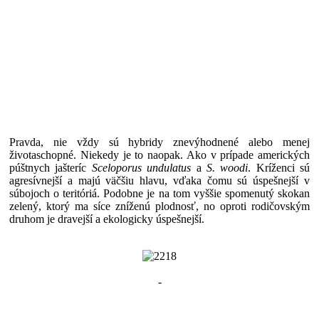
Pravda, nie vždy sú hybridy znevýhodnené alebo menej
životaschopné. Niekedy je to naopak. Ako v prípade amerických
púštnych jašteríc
Sceloporus undulatus
a
S. woodi
. Kríženci sú
agresívnejší a majú väčšiu hlavu, vďaka čomu sú úspešnejší v
súbojoch o teritóriá. Podobne je na tom vyššie spomenutý skokan
zelený, ktorý ma síce zníženú plodnosť, no oproti rodičovským
druhom je dravejší a ekologicky úspešnejší.
-