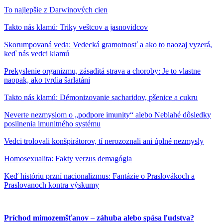
To najlepšie z Darwinových cien
Takto nás klamú: Triky veštcov a jasnovidcov
Skorumpovaná veda: Vedecká gramotnosť a ako to naozaj vyzerá,
keď nás vedci klamú
Prekyslenie organizmu, zásaditá strava a choroby: Je to vlastne
naopak, ako tvrdia šarlatáni
Takto nás klamú: Démonizovanie sacharidov, pšenice a cukru
Neverte nezmyslom o „podpore imunity“ alebo Neblahé dôsledky
posilnenia imunitného systému
Vedci trolovali konšpirátorov, tí nerozoznali ani úplné nezmysly
Homosexualita: Fakty verzus demagógia
Keď históriu przní nacionalizmus: Fantázie o Praslovákoch a
Praslovanoch kontra výskumy
Príchod mimozemšťanov – záhuba alebo spása ľudstva?