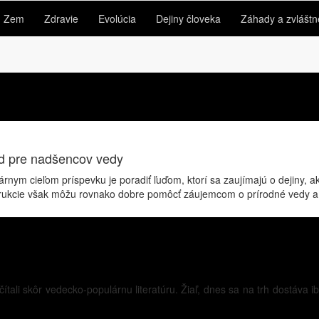
Zem
Zdravie
Evolúcia
Dejiny človeka
Záhady a zvláštn
od pre nadšencov vedy
m cieľom príspevku je poradiť ľuďom, ktorí sa zaujímajú o dejiny, ako 
nštrukcie však môžu rovnako dobre pomôcť záujemcom o prírodné vedy a
ítali skôr vedecko-populárnu literatúru. Žiaľ, dnes sa na trh dostáva 