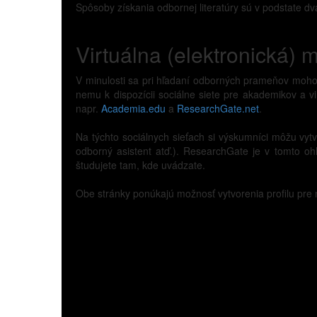
Spôsoby získania odbornej literatúry sú v podstate dv
Virtuálna (elektronická) 
V minulosti sa pri hľadaní odborných prameňov mohol 
nemu k dispozícii sociálne siete pre akademikov a vi
napr.
Academia.edu
a
ResearchGate.net
.
Na týchto sociálnych sieťach si výskumníci môžu vytvo
odborný asistent atď.). ResearchGate je v tomto ohľ
študujete tam, kde uvádzate.
Obe stránky ponúkajú možnosť vytvorenia profilu pre n