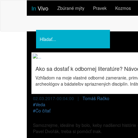
In
Vivo
Zbúrané mýty
Pravek
Kozmos
Podporte nás
O nás
Prednášky
Ako sa dostať k odbornej literatúre? Náv
Vzhľadom na moje vlastné odborné zameranie, primárny
archeológov a bádateľov spriaznených disciplín. I
02.03.2017-00:04:00 |
Tomáš Račko
#
Veda
#
Čo čítať
Samozrejme, ideálne by bolo, keby nadšenci histórie č
Pavel Dvořák, treba si pomôcť inak.