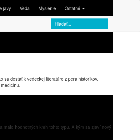
e javy
Veda
Myslenie
Ostatné
sa dostať k vedeckej literatúre z pera historikov,
 medicínu.
iba málo hodnotných kníh tohto typu. A kým sa zjaví nový