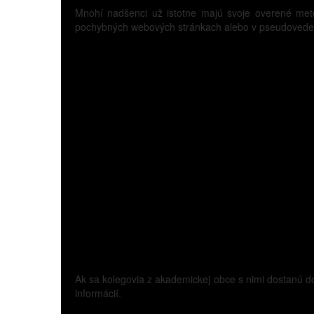
Mnohí nadšenci už istotne majú svoje overené metód
pochybných webových stránkach alebo v pseudovedecký
Ak sa kolegovia z akademickej obce s nimi dostanú 
informácií.