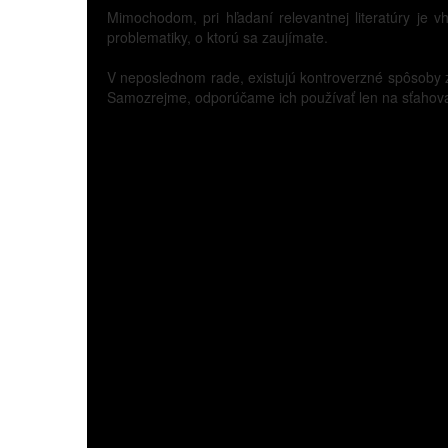
Mimochodom, pri hľadaní relevantnej literatúry je 
problematiky, o ktorú sa zaujímate.
V neposlednom rade, existujú kontroverzné spôsoby zí
Samozrejme, odporúčame ich používať len na sťahovanie