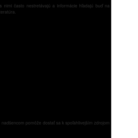
s nimi často nestretávajú a informácie hľadajú buď na
eratúra.
ým nadšencom pomôže dostať sa k spoľahlivejším zdrojom