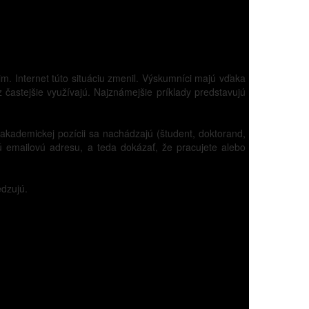
m. Internet túto situáciu zmenil. Výskumníci majú vďaka
 častejšie využívajú. Najznámejšie príklady predstavujú
j akademickej pozícii sa nachádzajú (študent, doktorand,
tnú emailovú adresu, a teda dokázať, že pracujete alebo
edzujú.