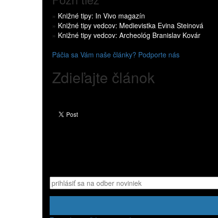
»
Knižné tipy: In Vivo magazín
»
Knižné tipy vedcov: Medievistka Evina Steinová
»
Knižné tipy vedcov: Archeológ Branislav Kovár
Páčia sa Vám naše články? Podporte nás
Zdieľajte článok