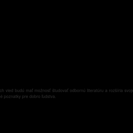
ých vied budú mať možnosť študovať odbornú literatúru a rozšíria svo
né poznatky pre dobro ľudstva.