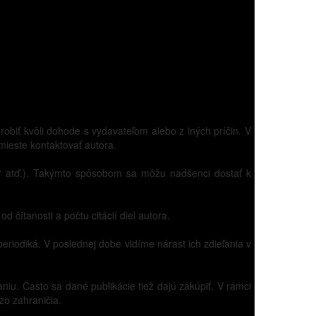
robiť kvôli dohode s vydavateľom alebo z iných príčin. V
 mieste kontaktovať autora.
es“ atď.). Takýmto spôsobom sa môžu nadšenci dostať k
 čítanosti a počtu citácií diel autora.
 periodiká. V poslednej dobe vidíme nárast ich zdieľania v
niu. Často sa dané publikácie tiež dajú zakúpiť. V rámci
zo zahraničia.