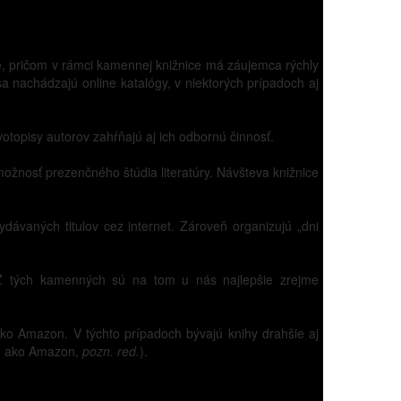
obe, pričom v rámci kamennej knižnice má záujemca rýchly
sa nachádzajú online katalógy, v niektorých prípadoch aj
otopisy autorov zahŕňajú aj ich odbornú činnosť.
možnosť prezenčného štúdia literatúry. Návšteva knižnice
dávaných titulov cez internet. Zároveň organizujú „dni
. Z tých kamenných sú na tom u nás najlepšie zrejme
ako Amazon. V týchto prípadoch bývajú knihy drahšie aj
ku ako Amazon,
pozn. red.
).