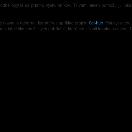
vhodné opýtať sa priamo výskumníkov. Tí vám nielen pomôžu ju lokali
skavania odbornej literatúry, napríklad projekt
Sci-hub
(články) alebo
 kópií článkov či iných publikácií, ktoré ste získali legálnou cestou