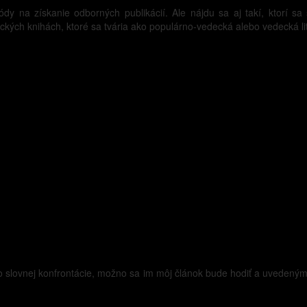
y na získanie odborných publikácií. Ale nájdu sa aj takí, ktorí sa 
ch knihách, ktoré sa tvária ako populárno-vedecká alebo vedecká lit
do slovnej konfrontácie, možno sa im môj článok bude hodiť a uveden