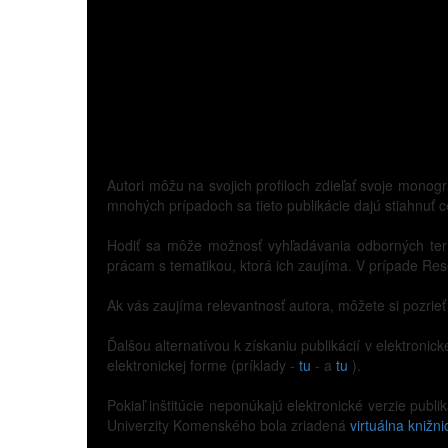
Autori môžu na svojich profiloch zdieľať svoje monogr
mnohých prípadoch sa tieto publikácie dajú stiahnuť c
Hodiť sa môže možnosť vyhľadávania odborných termí
prácam s tematikou, ktorá ich zaujíma. V prípade Re
Ak vás zaujíma relevantnosť autora, môžete si pozrieť 
Ďalšou alternatívou k získaniu publikácií v elektronic
elektronickej forme (príklady -
tu
- a
tu
).
Pokiaľ inštitúcie neponúkajú elektronické verzie publ
Univerzity Komenského bola zriadená
virtuálna knižni