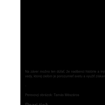
Na záver možno len dúfať, že nadšenci histórie a in
vedy, ktorej cieľom je porozumieť svetu a využiť získa
-
Perexový obrázok: Tamás Mészáros
Pozri tiež