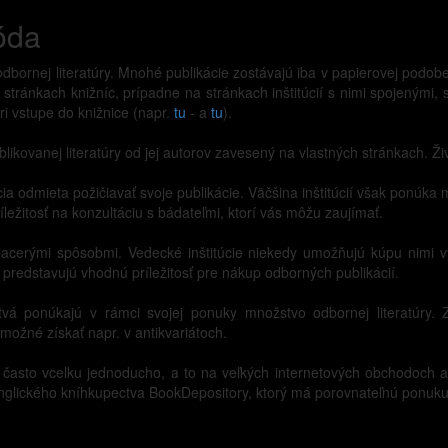
óda
 odbornej literatúry. Mnohé publikácie zostávajú iba v papierovej pod
tránkach knižníc, prípadne na stránkach inštitúcií s nimi spojenými, 
ri vstupe do knižnice (napr.
tu
- a
tu
).
kovanej literatúry od jej autorov zavesený na vlastných stránkach. Živ
ia odmieta požičiavať svoje publikácie. Väčšina inštitúcií však ponúka 
ríležitosť na konzultáciu s bádateľmi, ktorí vás môžu zaujímať.
iacerými spôsobmi. Vedecké inštitúcie niekedy umožňujú kúpu nimi vy
a predstavujú vhodnú príležitosť pre nákup odborných publikácií.
tvá ponúkajú v rámci svojej ponuky množstvo odbornej literatúry
 možné získať napr. v antikvariátoch.
ť často vcelku jednoducho, a to na veľkých internetových obchodoch 
e anglického kníhkupectva BookDepository, ktorý má porovnateľnú ponu