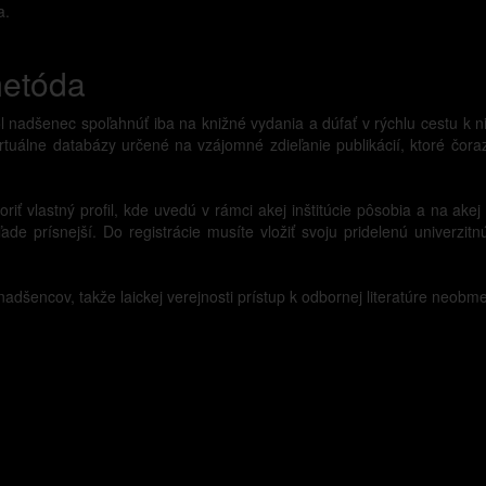
a.
metóda
nadšenec spoľahnúť iba na knižné vydania a dúfať v rýchlu cestu k ni
rtuálne databázy určené na vzájomné zdieľanie publikácií, ktoré čoraz
riť vlastný profil, kde uvedú v rámci akej inštitúcie pôsobia a na ake
ade prísnejší. Do registrácie musíte vložiť svoju pridelenú univerzi
adšencov, takže laickej verejnosti prístup k odbornej literatúre neobm