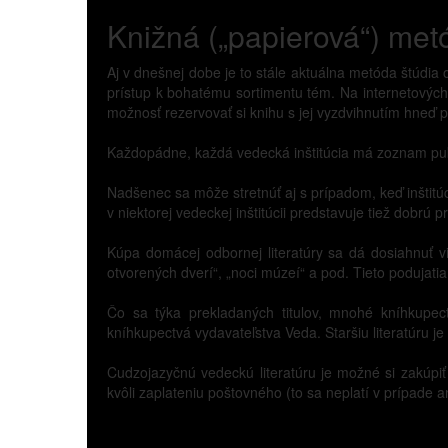
Knižná („papierová“) met
Aj v dnešnej dobe je to stále aktuálna metóda štúdia
prístup k bohatému sortimentu tém. Na internetových s
možnosť rezervovať si knihu s jej vyzdvihnutím hneď p
Každopádne, každá vedecká inštitúcia má zoznam publi
Nadšenec sa môže stretnúť aj s prípadom, keď inštitúc
v niektorej vedeckej inštitúcii predstavuje tiež dobrú p
Kúpa domácej odbornej literatúry sa dá dosiahnuť v
otvorených dverí“, „noci múzeí“ a pod. Tieto podujati
Čo sa týka prekladaných titulov, mnohé kníhkupec
kníhkupectvá vydavateľstva Veda. Staršiu literatúru je
Cudzojazyčnú vedeckú literatúru je možné si zakúpi
kvôli zaplateniu poštovného (to sa neplatí v prípad