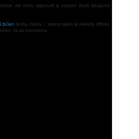
zovať, ale môžu odporučiť aj zoznam štúdií týkajúcich
LibGen
(knihy, články...; web projektu je niekedy offline).
. Dúfam, že sa rozumieme.