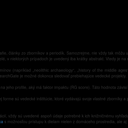
afie, články zo zborníkov a periodík. Samozrejme, nie vždy tak môžu u
elé, v niektorých prípadoch je uvedený iba krátky abstrakt. Vtedy je na
nov (napríklad „neolithic archaeology“, „history of the middle ag
searchGate je možné dokonca sledovať prebiehajúce vedecké projekty.
na jeho profile, aký má faktor impaktu (RG score). Táto hodnota závisí od
kej forme sú vedecké inštitúcie, ktoré vydávajú svoje vlastné zborníky a
ikácií, vždy sú uvedené aspoň údaje potrebné k ich knižničnému vyhľada
ca
s možnosťou prístupu k dielam nielen z domáceho prostredia, ale aj 