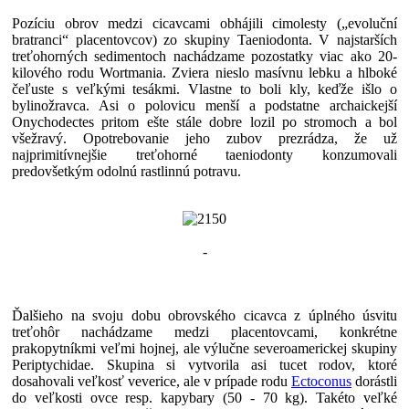
Pozíciu obrov medzi cicavcami obhájili cimolesty („evoluční
bratranci“ placentovcov) zo skupiny Taeniodonta. V najstarších
treťohorných sedimentoch nachádzame pozostatky viac ako 20-
kilového rodu Wortmania. Zviera nieslo masívnu lebku a hlboké
čeľuste s veľkými tesákmi. Vlastne to boli kly, keďže išlo o
bylinožravca. Asi o polovicu menší a podstatne archaickejší
Onychodectes pritom ešte stále dobre lozil po stromoch a bol
všežravý. Opotrebovanie jeho zubov prezrádza, že už
najprimitívnejšie treťohorné taeniodonty konzumovali
predovšetkým odolnú rastlinnú potravu.
-
Ďalšieho na svoju dobu obrovského cicavca z úplného úsvitu
treťohôr nachádzame medzi placentovcami, konkrétne
prakopytníkmi veľmi hojnej, ale výlučne severoamerickej skupiny
Periptychidae. Skupina si vytvorila asi tucet rodov, ktoré
dosahovali veľkosť veverice, ale v prípade rodu
Ectoconus
dorástli
do veľkosti ovce resp. kapybary (50 - 70 kg). Takéto veľké