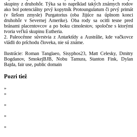
skupiny z druhohôr. Týka sa to napríklad takých známych rodov
ako bol potenciálny prvý kopytník Protoungulatum či prvý primát
(v širšom zmysle) Purgatorius (oba žijúce na úplnom konci
druhohôr v Severnej Amerike). Oba rody sa ocitli tesne pred
bránami placentovcov a po boku cimolestov, spoločne s ktorými
tvoria veľkú skupinu Eutheria.
2. Paleocénne súvrstvia z Antarktídy a Austrálie, kde vačkovce
vládli do príchodu človeka, nie sú známe.
Ilustrácie: Roman Tanglaeo, Sisyphos23, Matt Celesky, Dmitry
Bogdanov, SmokejBJB, Nobu Tamura, Stanton Fink, Dylan
Bajda, fair use, public domain
Pozri tiež
»
10 najzvláštnejších predátorov treťohôr a štvrtohôr
»
Obrie damany, malé „mastodonty“: Stratené kráľovstvo
afrických pracicavcov
»
A najobrovitejším suchozemským cicavcom všetkých čias sa
stáva...
»
Asteroid? Postupné vymieranie? Najväčšie mýty o zániku
dinosaurov
»
Prosperovali v zelenom pekle: Cicavce najhorúcejšieho úseku
treťohôr