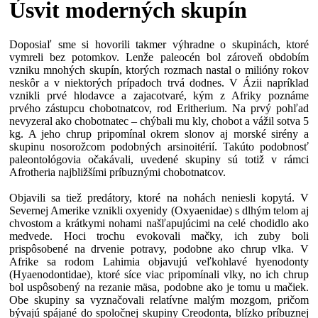
Úsvit moderných skupín
Doposiaľ sme si hovorili takmer výhradne o skupinách, ktoré
vymreli bez potomkov. Lenže paleocén bol zároveň obdobím
vzniku mnohých skupín, ktorých rozmach nastal o milióny rokov
neskôr a v niektorých prípadoch trvá dodnes. V Ázii napríklad
vznikli prvé hlodavce a zajacotvaré, kým z Afriky poznáme
prvého zástupcu chobotnatcov, rod Eritherium. Na prvý pohľad
nevyzeral ako chobotnatec – chýbali mu kly, chobot a vážil sotva 5
kg. A jeho chrup pripomínal okrem slonov aj morské sirény a
skupinu nosorožcom podobných arsinoitérií. Takúto podobnosť
paleontológovia očakávali, uvedené skupiny sú totiž v rámci
Afrotheria najbližšími príbuznými chobotnatcov.
Objavili sa tiež predátory, ktoré na nohách neniesli kopytá. V
Severnej Amerike vznikli oxyenidy (Oxyaenidae) s dlhým telom aj
chvostom a krátkymi nohami našľapujúcimi na celé chodidlo ako
medvede. Hoci trochu evokovali mačky, ich zuby boli
prispôsobené na drvenie potravy, podobne ako chrup vlka. V
Afrike sa rodom Lahimia objavujú veľkohlavé hyenodonty
(Hyaenodontidae), ktoré síce viac pripomínali vlky, no ich chrup
bol uspôsobený na rezanie mäsa, podobne ako je tomu u mačiek.
Obe skupiny sa vyznačovali relatívne malým mozgom, pričom
bývajú spájané do spoločnej skupiny Creodonta, blízko príbuznej