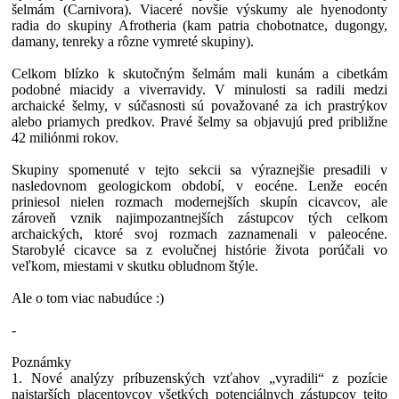
šelmám (Carnivora). Viaceré novšie výskumy ale hyenodonty
radia do skupiny Afrotheria (kam patria chobotnatce, dugongy,
damany, tenreky a rôzne vymreté skupiny).
Celkom blízko k skutočným šelmám mali kunám a cibetkám
podobné miacidy a viverravidy. V minulosti sa radili medzi
archaické šelmy, v súčasnosti sú považované za ich prastrýkov
alebo priamych predkov. Pravé šelmy sa objavujú pred približne
42 miliónmi rokov.
Skupiny spomenuté v tejto sekcii sa výraznejšie presadili v
nasledovnom geologickom období, v eocéne. Lenže eocén
priniesol nielen rozmach modernejších skupín cicavcov, ale
zároveň vznik najimpozantnejších zástupcov tých celkom
archaických, ktoré svoj rozmach zaznamenali v paleocéne.
Starobylé cicavce sa z evolučnej histórie života porúčali vo
veľkom, miestami v skutku obludnom štýle.
Ale o tom viac nabudúce :)
-
Poznámky
1. Nové analýzy príbuzenských vzťahov „vyradili“ z pozície
najstarších placentovcov všetkých potenciálnych zástupcov tejto