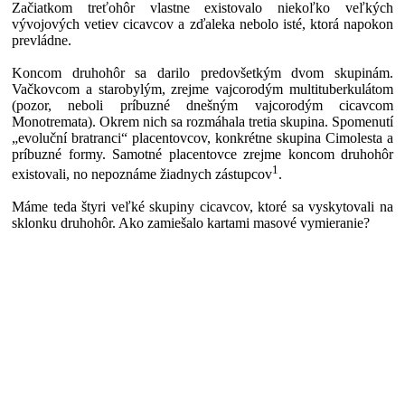
Začiatkom treťohôr vlastne existovalo niekoľko veľkých
vývojových vetiev cicavcov a zďaleka nebolo isté, ktorá napokon
prevládne.
Koncom druhohôr sa darilo predovšetkým dvom skupinám.
Vačkovcom a starobylým, zrejme vajcorodým multituberkulátom
(pozor, neboli príbuzné dnešným vajcorodým cicavcom
Monotremata). Okrem nich sa rozmáhala tretia skupina. Spomenutí
„evoluční bratranci“ placentovcov, konkrétne skupina Cimolesta a
príbuzné formy. Samotné placentovce zrejme koncom druhohôr
1
existovali, no nepoznáme žiadnych zástupcov
.
Máme teda štyri veľké skupiny cicavcov, ktoré sa vyskytovali na
sklonku druhohôr. Ako zamiešalo kartami masové vymieranie?