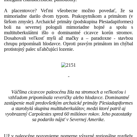
A placentovce? Veľmi všeobecne možno povedať, že sa
mimoriadne darilo dvom typom. Prakopytníkom a primátom (v
širšom zmysle). Archaické primáty (podskupina Plesiadapiformes)
boli na severnej pologuli mimoriadne hojné a spolu s
multituberkulátmi išlo o dominantné cicavce korún stromov.
Dosahovali veľkosť myši až mačky a – paradoxne - stavbou
chrupu pripomínali hlodavce. Oproti pravým primátom im chýbal
protistojný palec uľahčujúci lozenie.
-
Väčšina cicavcov paleocénu žila na stromoch a veľkosťou i
vzhľadom pripomínala veveričky alebo hlodavce. Dominantné
zastúpenie mali predovšetkým archaické primáty Plesiadapiformes
a starobylá skupina multituberkulátov, medzi ktoré patril aj
vyobrazený Carpolestes spred 60 miliónov rokov. Jeho pozostatky
sa podarilo nájsť v Severnej Amerike.
Už v paleocéne pozorujeme pomerne výrazné regionálne rozdiely