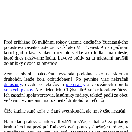
Pred približne 66 miliónmi rokov územie dnešného Yucatánskeho
polostrova zasiahol asteroid väčší ako Mt. Everest. A na opačnom
konci glóbu láva zaplavila územie veľké ako India... na mieste,
ktoré dnes nazývame India. Lávové prúdy sa tu miestami navŕšili
do hrúbky dvoch kilometrov.
Zem v období paleocénu vyzerala podobne ako na sklonku
druhohôr, lenže bola ochudobnená. Po pevnine viac nekráčali
dinosaury
, ovzdušie nekrižovali
pterosaury
a v oceánoch ubudlo
veľkých plazov
. Ale nielen ich. Chýbali tiež veľké koralové útesy.
Ich zásadní spolutvorcovia, lastúrniky rudisty, taktiež padli za obeť
veľkému vymieraniu na rozmedzí druhohôr a treťohôr.
Čiže žiadne staré koľaje. Starý svet skončil, ale nový ešte nezačal.
Napríklad pralesy - pokrývali väčšinu súše, siahali až za polárny
kruh a hoci na prvý pohľad evokovali porasty dnešných trópov, v