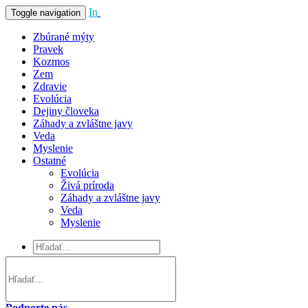
In
Vivo
Toggle navigation
Zbúrané mýty
Pravek
Kozmos
Zem
Zdravie
Evolúcia
Dejiny človeka
Záhady a zvláštne javy
Veda
Myslenie
Ostatné
Evolúcia
Živá príroda
Záhady a zvláštne javy
Veda
Myslenie
Podporte nás