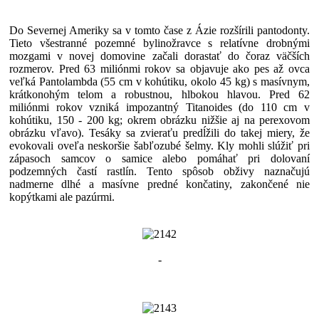
Do Severnej Ameriky sa v tomto čase z Ázie rozšírili pantodonty.
Tieto všestranné pozemné bylinožravce s relatívne drobnými
mozgami v novej domovine začali dorastať do čoraz väčších
rozmerov. Pred 63 miliónmi rokov sa objavuje ako pes až ovca
veľká Pantolambda (55 cm v kohútiku, okolo 45 kg) s masívnym,
krátkonohým telom a robustnou, hlbokou hlavou. Pred 62
miliónmi rokov vzniká impozantný Titanoides (do 110 cm v
kohútiku, 150 - 200 kg; okrem obrázku nižšie aj na perexovom
obrázku vľavo). Tesáky sa zvieraťu predĺžili do takej miery, že
evokovali oveľa neskoršie šabľozubé šelmy. Kly mohli slúžiť pri
zápasoch samcov o samice alebo pomáhať pri dolovaní
podzemných častí rastlín. Tento spôsob obživy naznačujú
nadmerne dlhé a masívne predné končatiny, zakončené nie
kopýtkami ale pazúrmi.
-