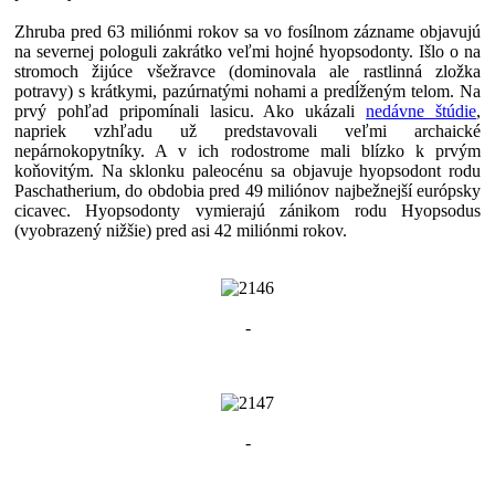
Zhruba pred 63 miliónmi rokov sa vo fosílnom zázname objavujú
na severnej pologuli zakrátko veľmi hojné hyopsodonty. Išlo o na
stromoch žijúce všežravce (dominovala ale rastlinná zložka
potravy) s krátkymi, pazúrnatými nohami a predĺženým telom. Na
prvý pohľad pripomínali lasicu. Ako ukázali
nedávne štúdie
,
napriek vzhľadu už predstavovali veľmi archaické
nepárnokopytníky. A v ich rodostrome mali blízko k prvým
koňovitým. Na sklonku paleocénu sa objavuje hyopsodont rodu
Paschatherium, do obdobia pred 49 miliónov najbežnejší európsky
cicavec. Hyopsodonty vymierajú zánikom rodu Hyopsodus
(vyobrazený nižšie) pred asi 42 miliónmi rokov.
-
-