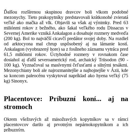
Ďalšou rozšírenou skupinou dravcov boli vlkom podobné
mezonychy. Tieto prakopytníky predstavovali krátkonohé zvieratá
veľké ako mačka až vlk. Objavili sa však aj výnimky. Pred 63
miliónmi rokov z bežného, ako šakal veľkého rodu Dissacus v
Severnej Amerike vzniká Ankalagon a dosahuje rozmery medveďa
(200 kg). Bol to najväčší cicavčí predátor svojej doby. Na rozdiel
od arktocyona mal chrup uspôsobený aj na lámanie kostí.
Ankalagon (vyobrazený hore) sa z fosílneho záznamu vytráca pred
61,5 miliónmi rokov. Úctyhodné rozmery v rovnakom čase
dosiahol aj ďalší severoamerický rod, archaický Triisodon (90 -
100 kg). Vyznačoval sa masívnymi čeľusťami a silnými tesákmi.
Mezonychiany boli ale najrozmanitejšie a najhojnejšie v Ázii, kde
sa koncom paleocénu vyskytoval napríklad ako hyena veľký (75
kg) Sinonyx.
Placentovce: Príbuzní koní... aj na
stromoch
Okrem všežravých až mäsožravých kopytníkov sa v rámci
placentovcov darilo aj prvotným nepárnokopytníkom a ich
príbuzným.