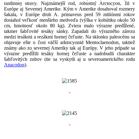
rastlinnej stravy. Najznámejší rod, robustný Arctocyon, žil v
Európe aj Severnej Amerike. Kým v Amerike dosahoval rozmery
šakala, v Európe druh A. primaveus pred 59 miliónmi rokov
dosiahol veľkosť menšieho medveďa (výška v kohútiku okolo 50
cm, hmotnosť okolo 80 kg). Zviera malo výrazne predĺžené,
takmer šabľovité tesáky sánky. Zapadali do výrazného zárezu
medzi tesákmi a rezákmi hornej čeľuste. Na sklonku paleocénu sa
objavuje ešte o čosi väčší arktocyonid Mentoclaenodon, taktiež
známy ako zo severnej Ameriky tak aj Európy. V jeho prípade sa
výrazne predĺžili tesáky hornej čeľuste a nadobudli charakter
šabľovitých zubov (tie sa vyskytli aj u severoamerického rodu
Anacodon
).
-
-