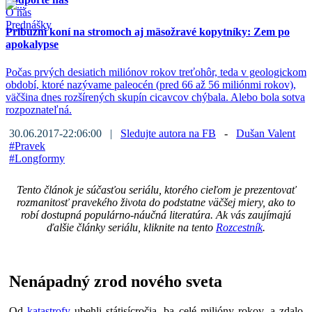
O nás
Prednášky
Príbuzní koní na stromoch aj mäsožravé kopytníky: Zem po
apokalypse
Počas prvých desiatich miliónov rokov treťohôr, teda v geologickom
období, ktoré nazývame paleocén (pred 66 až 56 miliónmi rokov),
väčšina dnes rozšírených skupín cicavcov chýbala. Alebo bola sotva
rozpoznateľná.
30.06.2017-22:06:00 |
Sledujte autora na FB
-
Dušan Valent
#
Pravek
#
Longformy
Tento článok je súčasťou seriálu, ktorého cieľom je prezentovať
rozmanitosť pravekého života do podstatne väčšej miery, ako to
robí dostupná populárno-náučná literatúra. Ak vás zaujímajú
ďalšie články seriálu, kliknite na tento
Rozcestník
.
Nenápadný zrod nového sveta
Od
katastrofy
ubehli státisícročia, ba celé milióny rokov, a zdalo