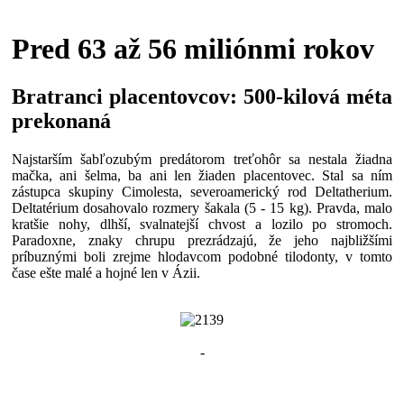
Pred 63 až 56 miliónmi rokov
Bratranci placentovcov: 500-kilová méta
prekonaná
Najstarším šabľozubým predátorom treťohôr sa nestala žiadna
mačka, ani šelma, ba ani len žiaden placentovec. Stal sa ním
zástupca skupiny Cimolesta, severoamerický rod Deltatherium.
Deltatérium dosahovalo rozmery šakala (5 - 15 kg). Pravda, malo
kratšie nohy, dlhší, svalnatejší chvost a lozilo po stromoch.
Paradoxne, znaky chrupu prezrádzajú, že jeho najbližšími
príbuznými boli zrejme hlodavcom podobné tilodonty, v tomto
čase ešte malé a hojné len v Ázii.
-