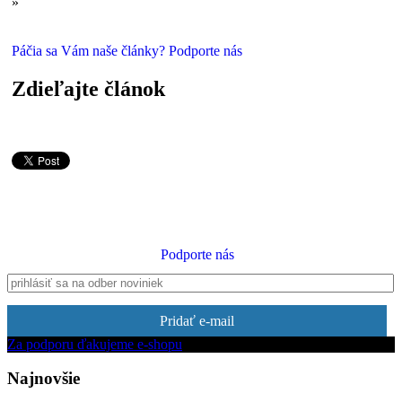
»
Zem opäť dunela: Zlaté časy rohatých obrov so šabľovitými
klami
Páčia sa Vám naše články? Podporte nás
Zdieľajte článok
Podporte nás
Pridať e-mail
Za podporu ďakujeme e-shopu
Najnovšie