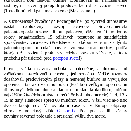
skutočnosti boli celkom odlišné. Dominovali im nahosemenné
rastliny, na severnej pologuli predovšetkým dnes vzácne tisovce
(Taxodium), ginkgá a metasekvoje (Metasequoia).
A suchozemské živočíchy? Pochopiteľne, po vymretí dinosaurov
nastal explozívny rozvoj cicavcov. Severoamerickí
paleontológovia rozpoznali pre paleocén, čiže len 10 miliónov
rokov, prinajmenšom 15 odlišných, postupne sa striedajúcich
spoločenstiev cicavcov. (Predstavte si, aké smiešne musia týmto
paleontológom pripadať naivné tvrdenia kreacionistov, podľa
ktorých žili zvieratá prakticky celého praveku súčasne, a to v
priebehu pár tisícročí pred
potopou sveta
!)
Pravda, vláda cicavcov nebola v paleocéne, a dokonca ani
začiatkom nasledovného eocénu, jednoznačná. Veľké rozmery
dosahovali predovšetkým plazy a nemenej búrlivo sa vyvíjajúce
operence - tak ako v druhohorách (keď boli veľkými operencami
dinosaury). Mimoriadne sa darilo napríklad krokodílom, pričom
najväčším živočíchom úsvitu treťohôr bol juhoamerický had, 13 -
15 m dlhý Titanoboa spred 60 miliónov rokov. Vážil viac ako tisíc
dvesto kilogramov. V rovnakom čase sa v Európe objavuje
obrovský nelietavý vták
Gastornis
. Postupne osídlil všetky
pevniny severnej pologule a presiahol výšku dva metre.