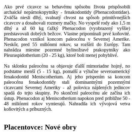
Ako prvé cicavce sa behavému spôsobu života prispôsobili
archaické nepárnokopytníky - fenakodontidy (Phenacodontidae).
Zväčša niesli dlhý, svalnatý chvost na spôsob primitívnejších
cicavcov a dosahovali rozmery mačky. No vyspelé rody ako 1,5 m
dlhý a až 60 kg ťažký Phenacodon (vyobrazený vyššie)
predstavovali dobrých bežcov. Vlastne pripomínali prvé koňovité.
Phenacodon vznikol koncom paleocénu v Severnej Amerike.
Neskôr, pred 55 miliónmi rokov, sa rozšíril do Európy. Tam
nahrádza miestne pozemné bylinožravé prakopytníky ako
Pleuraspidotherium (20 - 25 kg), ktoré boli menej pohyblivé.
Na sklonku paleocénu sa objavuje ďalší mimoriadne hojný, no
podstatne menší (5 - 15 kg), pomalší a výlučne severoamerický
fenakodontid Meniscotherium. Aj jeho prispením sa koncom
paleocénu fenakodontidy stali dominantnými pozemnými
cicavcami Severnej Ameriky - až polovica nájdených jedincov
spadá do tejto skupiny. Po skončení paleocénu ale začína ich
ústup. Phenacodon aj Meniscotherium napokon pred približne 50 -
48 miliónmi rokov vymierajú. Nahradila ich vývojová vetva
koňovitých a príbuzných.
Placentovce: Nové obry