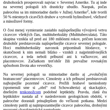
druhohorách prosperovali najviac v Severnej Amerike. Tu aj inde
na severnej pologuli ich drasticky ubudlo. Naopak, počas
2
paleocénu sa im mimoriadne darilo v Južnej Amerike
, kde tvorili
50 % miestnych cicavčích druhov a vytvorili bylinožravé, všežravé
a mäsožravé formy.
O čosi menej vymieranie zasiahlo najúspešnejšiu vývojovú vetvu
cicavcov všetkých čias, multituberkuláty (Multituberculata). Táto
skupina vznikla už pred asi 180 miliónmi rokov, pričom koncom
druhohôr predstavovala najúspešnejšie cicavce severnej pologule.
Hoci multituberkuláty navonok pripomínali hlodavce, v
skutočnosti k nim nemali blízko - vznikli z najprimitívnejších
cicavcov, a teda neboli príbuzní ani k vačkovcov, ani
placentovcov. Začiatkom treťohôr žili prevažne rovnakým
spôsobom života ako veveričky.
Na severnej pologuli sa mimoriadne darilo aj „evolučným
bratrancom“ placentovcov. Cimolesty a ich príbuzní predstavovali
najhojnejšie pozemné cicavce. Prežili hrabavé taeniodonty
(spomenuli sme si „obrí“ rod Schowalteria) aj skackajúce,
dnešným
tenkonožcom
podobné leptiktidy. Pravda, zlatá éra
leptiktidov nastala až v nasledovnom geologickom období, v
paleocéne dorastali prinajlepšom do veľkosti potkana. Medzi
cimolesty patrili aj najimpozantnejšie cicavce paleocénu, drobnými
mozgami charakteristické pantodonty.