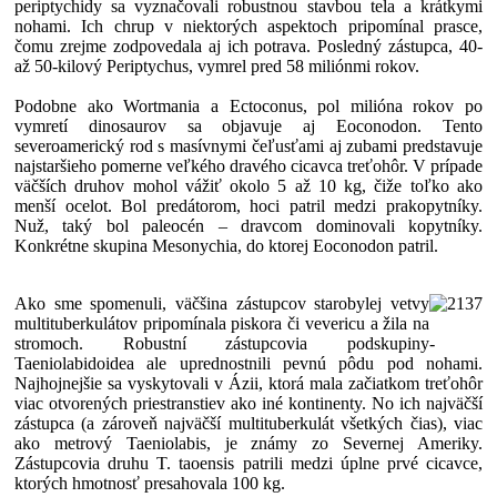
periptychidy sa vyznačovali robustnou stavbou tela a krátkymi
nohami. Ich chrup v niektorých aspektoch pripomínal prasce,
čomu zrejme zodpovedala aj ich potrava. Posledný zástupca, 40-
až 50-kilový Periptychus, vymrel pred 58 miliónmi rokov.
Podobne ako Wortmania a Ectoconus, pol milióna rokov po
vymretí dinosaurov sa objavuje aj Eoconodon. Tento
severoamerický rod s masívnymi čeľusťami aj zubami predstavuje
najstaršieho pomerne veľkého dravého cicavca treťohôr. V prípade
väčších druhov mohol vážiť okolo 5 až 10 kg, čiže toľko ako
menší ocelot. Bol predátorom, hoci patril medzi prakopytníky.
Nuž, taký bol paleocén – dravcom dominovali kopytníky.
Konkrétne skupina Mesonychia, do ktorej Eoconodon patril.
Ako sme spomenuli, väčšina zástupcov starobylej vetvy
multituberkulátov pripomínala piskora či vevericu a žila na
stromoch. Robustní zástupcovia podskupiny
-
Taeniolabidoidea ale uprednostnili pevnú pôdu pod nohami.
Najhojnejšie sa vyskytovali v Ázii, ktorá mala začiatkom treťohôr
viac otvorených priestranstiev ako iné kontinenty. No ich najväčší
zástupca (a zároveň najväčší multituberkulát všetkých čias), viac
ako metrový Taeniolabis, je známy zo Severnej Ameriky.
Zástupcovia druhu T. taoensis patrili medzi úplne prvé cicavce,
ktorých hmotnosť presahovala 100 kg.