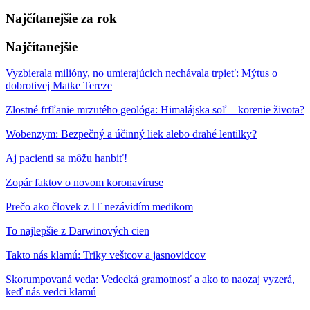
Najčítanejšie za rok
Najčítanejšie
Vyzbierala milióny, no umierajúcich nechávala trpieť: Mýtus o
dobrotivej Matke Tereze
Zlostné frfľanie mrzutého geológa: Himalájska soľ – korenie života?
Wobenzym: Bezpečný a účinný liek alebo drahé lentilky?
Aj pacienti sa môžu hanbiť!
Zopár faktov o novom koronavíruse
Prečo ako človek z IT nezávidím medikom
To najlepšie z Darwinových cien
Takto nás klamú: Triky veštcov a jasnovidcov
Skorumpovaná veda: Vedecká gramotnosť a ako to naozaj vyzerá,
keď nás vedci klamú