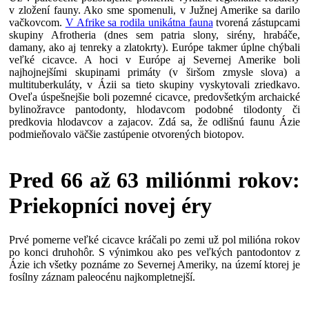
v zložení fauny. Ako sme spomenuli, v Južnej Amerike sa darilo
vačkovcom.
V Afrike sa rodila unikátna fauna
tvorená zástupcami
skupiny Afrotheria (dnes sem patria slony, sirény, hrabáče,
damany, ako aj tenreky a zlatokrty). Európe takmer úplne chýbali
veľké cicavce. A hoci v Európe aj Severnej Amerike boli
najhojnejšími skupinami primáty (v širšom zmysle slova) a
multituberkuláty, v Ázii sa tieto skupiny vyskytovali zriedkavo.
Oveľa úspešnejšie boli pozemné cicavce, predovšetkým archaické
bylinožravce pantodonty, hlodavcom podobné tilodonty či
predkovia hlodavcov a zajacov. Zdá sa, že odlišnú faunu Ázie
podmieňovalo väčšie zastúpenie otvorených biotopov.
Pred 66 až 63 miliónmi rokov:
Priekopníci novej éry
Prvé pomerne veľké cicavce kráčali po zemi už pol milióna rokov
po konci druhohôr. S výnimkou ako pes veľkých pantodontov z
Ázie ich všetky poznáme zo Severnej Ameriky, na území ktorej je
fosílny záznam paleocénu najkompletnejší.