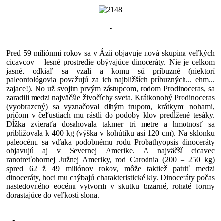
-
Pred 59 miliónmi rokov sa v Ázii objavuje nová skupina veľkých
cicavcov – lesné prostredie obývajúce dinoceráty. Nie je celkom
jasné, odkiaľ sa vzali a komu sú príbuzné (niektorí
paleontológovia považujú za ich najbližších príbuzných... ehm...
zajace!). No už svojim prvým zástupcom, rodom Prodinoceras, sa
zaradili medzi najväčšie živočíchy sveta. Krátkonohý Prodinoceras
(vyobrazený) sa vyznačoval dlhým trupom, krátkymi nohami,
pričom v čeľustiach mu rástli do podoby klov predĺžené tesáky.
Dĺžka zvieraťa dosahovala takmer tri metre a hmotnosť sa
približovala k 400 kg (výška v kohútiku asi 120 cm). Na sklonku
paleocénu sa vďaka podobnému rodu Probathyopsis dinoceráty
objavujú aj v Severnej Amerike. A najväčší cicavec
ranotreťohornej Južnej Ameriky, rod Carodnia (200 – 250 kg)
spred 62 ž 49 miliónov rokov, môže taktiež patriť medzi
dinoceráty, hoci mu chýbajú charakteristické kly. Dinoceráty počas
nasledovného eocénu vytvorili v skutku bizarné, rohaté formy
dorastajúce do veľkosti slona.