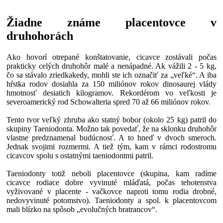
Žiadne známe placentovce v
druhohorách
Ako hovorí otrepané konštatovanie, cicavce zostávali počas
prakticky celých druhohôr malé a nenápadné. Ak vážili 2 - 5 kg,
čo sa stávalo zriedkakedy, mohli ste ich označiť za „veľké“. A iba
hŕstka rodov dosiahla za 150 miliónov rokov dinosaurej vlády
hmotnosť desiatich kilogramov. Rekordérom vo veľkosti je
severoamerický rod Schowalteria spred 70 až 66 miliónov rokov.
Tento tvor veľký zhruba ako statný bobor (okolo 25 kg) patril do
skupiny Taeniodonta. Možno tak povedať, že na sklonku druhohôr
vlastne predznamenal budúcnosť. A to hneď v dvoch smeroch.
Jednak svojimi rozmermi. A tiež tým, kam v rámci rodostromu
cicavcov spolu s ostatnými taeniodontmi patril.
Taeniodonty totiž neboli placentovce (skupina, kam radíme
cicavce rodiace dobre vyvinuté mláďatá, počas tehotenstva
vyživované v placente - vačkovce naproti tomu rodia drobné,
nedovyvinuté potomstvo). Taeniodonty a spol. k placentovcom
mali blízko na spôsob „evolučných bratrancov“.