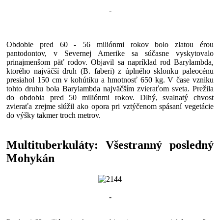
-
Obdobie pred 60 - 56 miliónmi rokov bolo zlatou érou
pantodontov, v Severnej Amerike sa súčasne vyskytovalo
prinajmenšom päť rodov. Objavil sa napríklad rod Barylambda,
ktorého najväčší druh (B. faberi) z úplného sklonku paleocénu
presiahol 150 cm v kohútiku a hmotnosť 650 kg. V čase vzniku
tohto druhu bola Barylambda najväčším zvieraťom sveta. Prežila
do obdobia pred 50 miliónmi rokov. Dlhý, svalnatý chvost
zvieraťa zrejme slúžil ako opora pri vztýčenom spásaní vegetácie
do výšky takmer troch metrov.
Multituberkuláty: Všestranný posledný
Mohykán
-