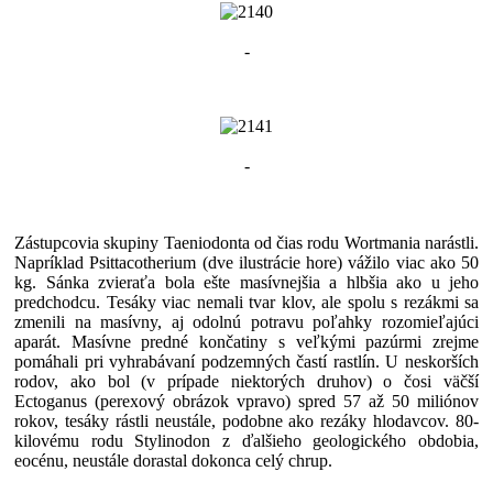
-
-
Zástupcovia skupiny Taeniodonta od čias rodu Wortmania narástli.
Napríklad Psittacotherium (dve ilustrácie hore) vážilo viac ako 50
kg. Sánka zvieraťa bola ešte masívnejšia a hlbšia ako u jeho
predchodcu. Tesáky viac nemali tvar klov, ale spolu s rezákmi sa
zmenili na masívny, aj odolnú potravu poľahky rozomieľajúci
aparát. Masívne predné končatiny s veľkými pazúrmi zrejme
pomáhali pri vyhrabávaní podzemných častí rastlín. U neskorších
rodov, ako bol (v prípade niektorých druhov) o čosi väčší
Ectoganus (perexový obrázok vpravo) spred 57 až 50 miliónov
rokov, tesáky rástli neustále, podobne ako rezáky hlodavcov. 80-
kilovému rodu Stylinodon z ďalšieho geologického obdobia,
eocénu, neustále dorastal dokonca celý chrup.