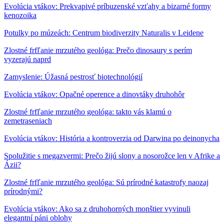
Evolúcia vtákov: Prekvapivé príbuzenské vzťahy a bizarné formy
kenozoika
Potulky po múzeách: Centrum biodiverzity Naturalis v Leidene
Zlostné frfľanie mrzutého geológa: Prečo dinosaury s perím
vyzerajú naprd
Zamyslenie: Úžasná pestrosť biotechnológií
Evolúcia vtákov: Opačné operence a dinovtáky druhohôr
Zlostné frfľanie mrzutého geológa: takto vás klamú o
zemetraseniach
Evolúcia vtákov: História a kontroverzia od Darwina po deinonycha
Spolužitie s megazvermi: Prečo žijú slony a nosorožce len v Afrike a
Ázii?
Zlostné frfľanie mrzutého geológa: Sú prírodné katastrofy naozaj
prírodnými?
Evolúcia vtákov: Ako sa z druhohorných monštier vyvinuli
elegantní páni oblohy