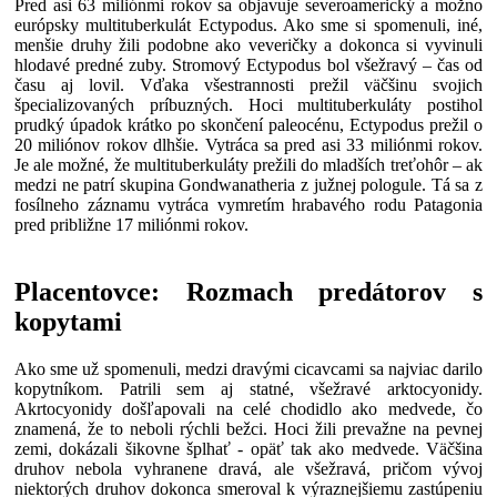
Pred asi 63 miliónmi rokov sa objavuje severoamerický a možno
európsky multituberkulát Ectypodus. Ako sme si spomenuli, iné,
menšie druhy žili podobne ako veveričky a dokonca si vyvinuli
hlodavé predné zuby. Stromový Ectypodus bol všežravý – čas od
času aj lovil. Vďaka všestrannosti prežil väčšinu svojich
špecializovaných príbuzných. Hoci multituberkuláty postihol
prudký úpadok krátko po skončení paleocénu, Ectypodus prežil o
20 miliónov rokov dlhšie. Vytráca sa pred asi 33 miliónmi rokov.
Je ale možné, že multituberkuláty prežili do mladších treťohôr – ak
medzi ne patrí skupina Gondwanatheria z južnej pologule. Tá sa z
fosílneho záznamu vytráca vymretím hrabavého rodu Patagonia
pred približne 17 miliónmi rokov.
Placentovce: Rozmach predátorov s
kopytami
Ako sme už spomenuli, medzi dravými cicavcami sa najviac darilo
kopytníkom. Patrili sem aj statné, všežravé arktocyonidy.
Akrtocyonidy došľapovali na celé chodidlo ako medvede, čo
znamená, že to neboli rýchli bežci. Hoci žili prevažne na pevnej
zemi, dokázali šikovne šplhať - opäť tak ako medvede. Väčšina
druhov nebola vyhranene dravá, ale všežravá, pričom vývoj
niektorých druhov dokonca smeroval k výraznejšiemu zastúpeniu