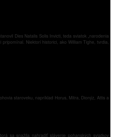
tanovil Dies Natalis Solis Invicti, teda sviatok „narodenia
pripomínal. Niektorí historici, ako William Tighe, tvrdia,
bohovia staroveku, napríklad Horus, Mitra, Dionýz, Attis a
rá sa snažila nahradiť slávenie pohanských sviatkov