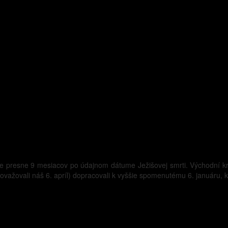
 presne 9 mesiacov po údajnom dátume Ježišovej smrti. Východní kres
ažovali náš 6. apríl) dopracovali k vyššie spomenutému 6. januáru, k