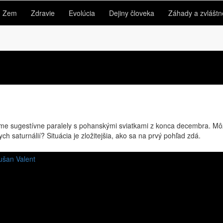
Zem
Zdravie
Evolúcia
Dejiny človeka
Záhady a zvláštn
e sugestívne paralely s pohanskými sviatkami z konca decembra. Môž
ych saturnálií? Situácia je zložitejšia, ako sa na prvý pohľad zdá.
ušan Valent