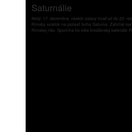
Saturnálie
Kedy: 17. decembra, neskôr oslavy trvali až do 23. r
Rímsky sviatok na počesť boha Saturna. Zahŕňal karn
Rímskej ríše. Spomína ho ešte kresťanský kalendár Po