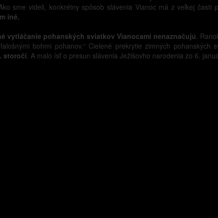
Ako sme videli, konkrétny spôsob slávenia Vianoc má z veľkej časti
m iné.
né vytláčanie pohanských sviatkov Vianocami nenaznačujú
. Ranok
 falošnými bohmi pohanov.“ Cielené prekrytie zimných pohanských 
 storočí
. A malo ísť o presun slávenia Ježišovho narodenia zo 6. janu