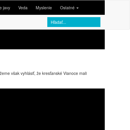
e javy
Veda
Myslenie
Ostatné
eme však vyhlásiť, že kresťanské Vianoce mali