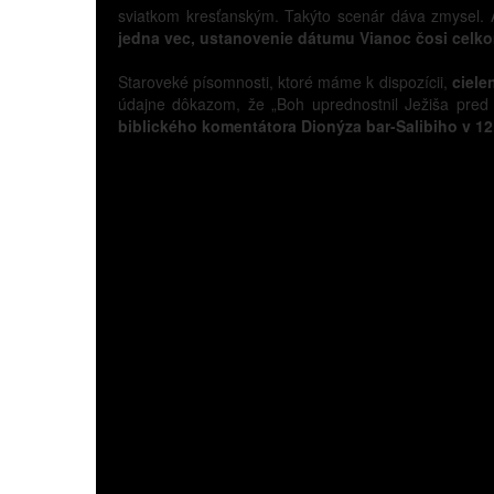
sviatkom kresťanským. Takýto scenár dáva zmysel. 
jedna vec, ustanovenie dátumu Vianoc čosi celko
Staroveké písomnosti, ktoré máme k dispozícii,
ciele
údajne dôkazom, že „Boh uprednostnil Ježiša pred
biblického komentátora Dionýza bar-Salibiho v 12.