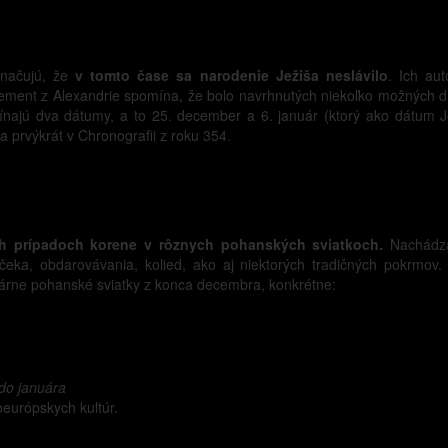
značujú, že
v tomto čase sa narodenie Ježiša neslávilo
. Ich au
lement z Alexandrie spomína, že bolo navrhnutých niekoľko možných 
ínajú dva dátumy, a to 25. december a 6. január (ktorý ako dátum J
 prvýkrát v Chronografii z roku 354.
 prípadoch korene v rôznych pohanských sviatkoch.
Nachádza
eka, obdarovávania, kolied, ako aj niektorých tradičných pokrmov. 
lárne pohanské sviatky z konca decembra, konkrétne:
 do januára
európskych kultúr.