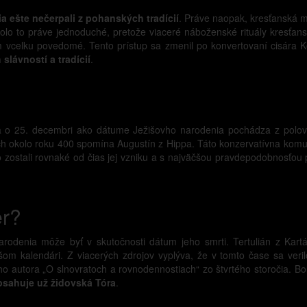
ia ešte nečerpali z pohanských tradícií
. Práve naopak, kresťanská 
o to práve jednoduché, pretože viaceré náboženské rituály kresťanst
vcelku povedomé. Tento prístup sa zmenil po konvertovaní cisára K
lávností a tradícií
.
a o 25. decembri ako dátume Ježišovho narodenia pochádza z polovic
ých okolo roku 400 spomína Augustín z Hippa. Táto konzervatívna komun
 zostali rovnaké od čias jej vzniku a s najväčšou pravdepodobnosťou 
er?
odenia môže byť v skutočnosti dátum jeho smrti. Tertulián z Kartá
šom kalendári. Z viacerých zdrojov vyplýva, že v tomto čase sa veri
 autora „O slnovratoch a rovnodennostiach“ zo štvrtého storočia. Bo
sahuje už židovská Tóra
.