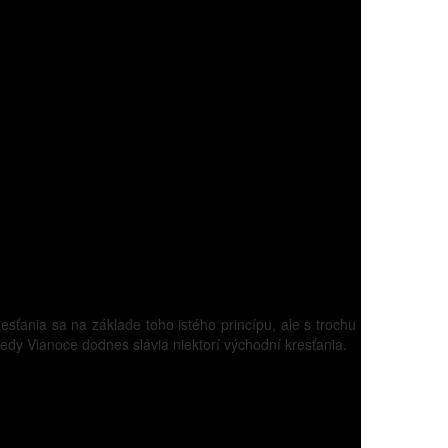
ťania sa na základe toho istého princípu, ale s trochu
edy Vianoce dodnes slávia niektorí východní kresťania.