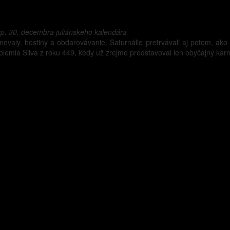
esp. 30. decembra juliánskeho kalendára
evaly, hostiny a obdarovávanie. Saturnálie pretrvávali aj potom, ak
lemia Silva z roku 449, kedy už zrejme predstavoval len obyčajný karn