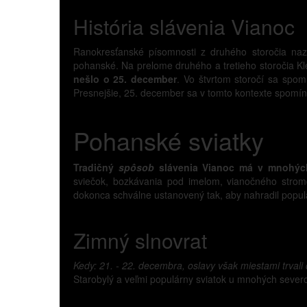
História slávenia Vianoc
Ranokresťanské písomnosti z druhého storočia na
pohanské. Na prelome druhého a tretieho storočia K
nešlo o 25. december
. Vo štvrtom storočí sa spom
Presnejšie, 25. december sa v tomto kontexte spomína
Pohanské sviatky
Tradičný
spôsob
slávenia Vianoc má v mnohých
sviečok, bozkávania pod imelom, vianočného stromč
dokonca schválne ustanovený tak, aby nahradil popu
Zimný slnovrat
Kedy: 21. - 22. decembra, oslavy však miestami trvali
Starobylý a veľmi populárny sviatok u mnohých severo