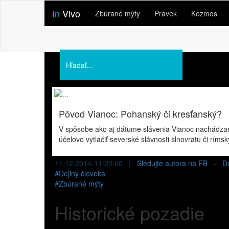
In
Vivo
Zbúrané mýty
Pravek
Kozmos
Podporte nás
O nás
Prednášky
Pôvod Vianoc: Pohanský či kresťanský?
V spôsobe ako aj dátume slávenia Vianoc nachádzam
účelovo vytlačiť severské slávnosti slnovratu či rímsk
11.12.2014-11:20:00 |
Sledujte autora na FB
-
D
#
Dejiny človeka
#
Zbúrané mýty
Historické pozadie