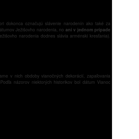
tori dokonca označujú slávenie narodenín ako také za
dátumov Ježišovho narodenia, no
ani v jednom prípade
ežišovho narodenia dodnes slávia arménski kresťania).
me v nich obdoby vianočných dekorácií, zapaľovania
Podľa názorov niektorých historikov bol dátum Vianoc