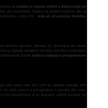
menšina sa
snažila čo najviac odlíšiť a dištancovať od
va, ako eucharistie, hostiny na počesť martýrov, ako aj
onštantína v roku 312 -
teda až od polovice štvrtého
e štvrtého storočia. Vianoce 25. decembra ale slávila
ita sa objavila začiatkom štvrtého storočia a tvrdohlavo
predstavovali staršie
tradície siahajúce prinajmenšom
ga ešte okolo roku 200 určil na základe evanjelií deň
lo, že Ježiš zomrel a bol splodený v rovnaký deň roka.
l s ním oboznámený aj sv. Augustín, pričom koncept, že