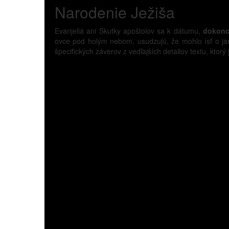
Narodenie Ježiša
Evanjeliá ani Skutky apoštolov sa k dátumu,
dokonc
ovce pod holým nebom, usudzujú, že mohlo ísť o jar.
špecifických záverov z vedľajších detailov textu, ktorý