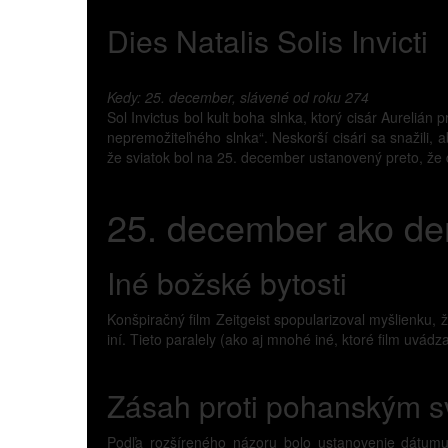
Dies Natalis Solis Invicti
Kedy: 25. december, slávené od roku 274
Sol Invictus bol kult boha slnka, ktorý cisár Aurelián 
nepremožiteľného slnka“. Neskorší cisári sa snažili, ab
že sviatok bol na 25. december ustanovený preto, že
25. december ako de
Iné božské bytosti
Konšpiračný film Zeitgeist spopularizoval myšlienku, že
iní. Tieto paralely (ako aj mnohé iné, ktoré film uvádz
Zásah proti pohanským s
Podľa rozšíreného názoru bolo ustanovenie dátumu