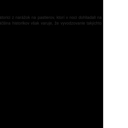
istorici z narážok na pastierov, ktorí v noci dohliadali na
čšina historikov však varuje, že vyvodzovanie takýchto