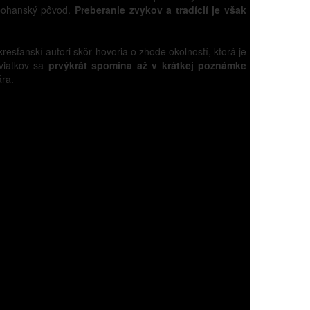
 pohanský pôvod.
Preberanie zvykov a tradícií je však
resťanskí autori skôr hovoria o zhode okolností, ktorá je
sviatkov sa
prvýkrát spomína až v krátkej poznámke
ára.