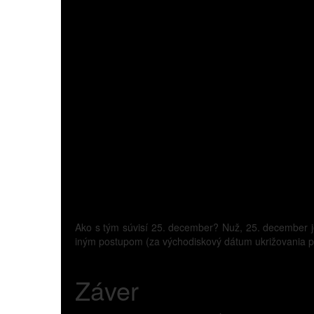
Ako s tým súvisí 25. december? Nuž, 25. december je
iným postupom (za východiskový dátum ukrižovania pov
Záver