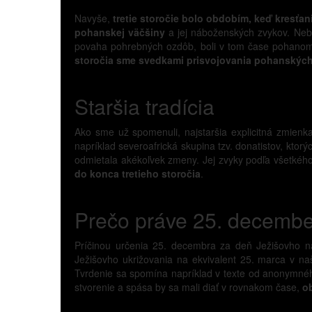
Navyše,
tretie storočie bolo obdobím, keď kresťan
pohanskej väčšiny
a jej náboženských zvykov. Nebol
povaha pohrebných ozdôb, boli v tom čase pohanom 
storočia sme svedkami prisvojovania pohanských s
Staršia tradícia
Ako sme už spomenuli, najstaršia explicitná zmienk
napríklad severoafrická skupina tzv. donatistov, ktor
odmietala akékoľvek zmeny. Jej zvyky podľa všetkého
do konca tretieho storočia
.
Prečo práve 25. decemb
Príčinou určenia 25. decembra za deň Ježišovho nar
Ježišovho ukrižovania na ekvivalent 25. marca v na
Tvrdenie sa spomína napríklad v texte od anonymného
stvorenie a spása by sa mali diať v rovnakom čase,
ob