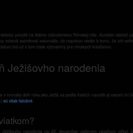
prakticky povýšil na štátne náboženstvo Rímskej ríše. Aurelián taktiež us
y sviatok asimiloval saturnálie, čo napokon viedlo k tomu, že ich veľmi 
 dátum bol už v tom čase významný pre rímskych kresťanov.
ň Ježišovho narodenia
 v rovnaký deň roka ako Ježiš sa podľa tradícií narodili aj viacerí iní 
a)
sú však falošné
.
viatkom?
 Ježišovho narodenia na 25. december cieleným zásahom cirkvi, kto