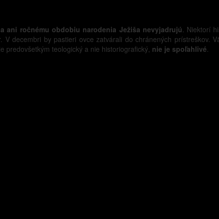
a ani ročnému obdobiu narodenia Ježiša nevyjadrujú
. Niektorí h
 V decembri by pastieri ovce zatvárali do chránených prístreškov. Vä
 je predovšetkým teologický a nie historiografický,
nie je spoľahlivé
.