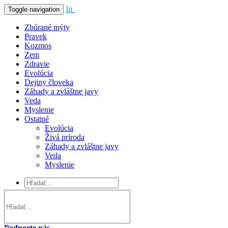
In
Vivo
Toggle navigation
Zbúrané mýty
Pravek
Kozmos
Zem
Zdravie
Evolúcia
Dejiny človeka
Záhady a zvláštne javy
Veda
Myslenie
Ostatné
Evolúcia
Živá príroda
Záhady a zvláštne javy
Veda
Myslenie
Podporte nás