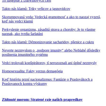
To najlepšie z Darwinových cien
Takto nás klamú: Triky veštcov a jasnovidcov
Skorumpovaná veda: Vedecká gramotnosť a ako to naozaj vyzerá,
keď nás vedci klamú
Prekyslenie organizmu, zásaditá strava a choroby: Je to vlastne
naopak, ako tvrdia šarlatáni
Takto nás klamú: Démonizovanie sacharidov, pšenice a cukru
Neverte nezmyslom o „podpore imunity“ alebo Neblahé dôsledky
posilnenia imunitného systému
Vedci trolovali konšpirátorov, tí nerozoznali ani úplné nezmysly
Homosexualita: Fakty verzus demagógia
Keď históriu przní nacionalizmus: Fantázie o Praslovákoch a
Praslovanoch kontra výskumy
Zhltnuté morom: Stratené raje našich prapredkov