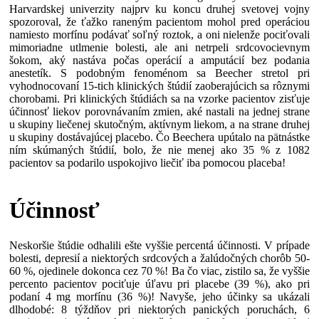
Harvardskej univerzity najprv ku koncu druhej svetovej vojny
spozoroval, že ťažko raneným pacientom mohol pred operáciou
namiesto morfínu podávať soľný roztok, a oni nielenže pociťovali
mimoriadne utlmenie bolesti, ale ani netrpeli srdcovocievnym
šokom, aký nastáva počas operácií a amputácií bez podania
anestetík. S podobným fenoménom sa Beecher stretol pri
vyhodnocovaní 15-tich klinických štúdií zaoberajúcich sa rôznymi
chorobami. Pri klinických štúdiách sa na vzorke pacientov zisťuje
účinnosť liekov porovnávaním zmien, aké nastali na jednej strane
u skupiny liečenej skutočným, aktívnym liekom, a na strane druhej
u skupiny dostávajúcej placebo. Čo Beechera upútalo na pätnástke
ním skúmaných štúdií, bolo, že nie menej ako 35 % z 1082
pacientov sa podarilo uspokojivo liečiť iba pomocou placeba!
Účinnosť
Neskoršie štúdie odhalili ešte vyššie percentá účinnosti. V prípade
bolesti, depresií a niektorých srdcových a žalúdočných chorôb 50-
60 %, ojedinele dokonca cez 70 %! Ba čo viac, zistilo sa, že vyššie
percento pacientov pociťuje úľavu pri placebe (39 %), ako pri
podaní 4 mg morfínu (36 %)! Navyše, jeho účinky sa ukázali
dlhodobé: 8 týždňov pri niektorých panických poruchách, 6