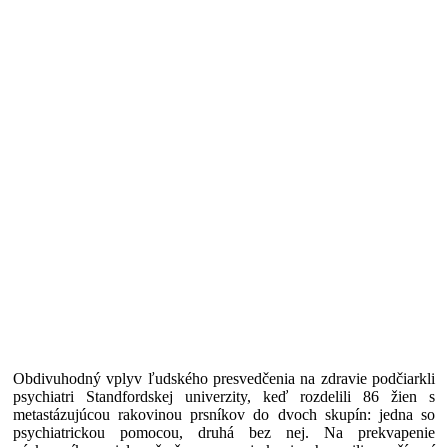
Obdivuhodný vplyv ľudského presvedčenia na zdravie podčiarkli
psychiatri Standfordskej univerzity, keď rozdelili 86 žien s
metastázujúcou rakovinou prsníkov do dvoch skupín: jedna so
psychiatrickou pomocou, druhá bez nej. Na prekvapenie