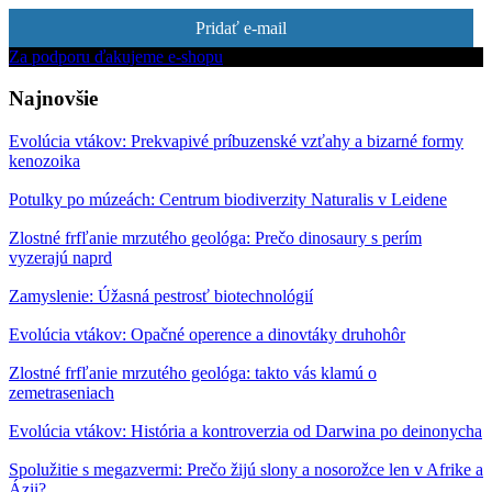
Pridať e-mail
Za podporu ďakujeme e-shopu
Najnovšie
Evolúcia vtákov: Prekvapivé príbuzenské vzťahy a bizarné formy
kenozoika
Potulky po múzeách: Centrum biodiverzity Naturalis v Leidene
Zlostné frfľanie mrzutého geológa: Prečo dinosaury s perím
vyzerajú naprd
Zamyslenie: Úžasná pestrosť biotechnológií
Evolúcia vtákov: Opačné operence a dinovtáky druhohôr
Zlostné frfľanie mrzutého geológa: takto vás klamú o
zemetraseniach
Evolúcia vtákov: História a kontroverzia od Darwina po deinonycha
Spolužitie s megazvermi: Prečo žijú slony a nosorožce len v Afrike a
Ázii?