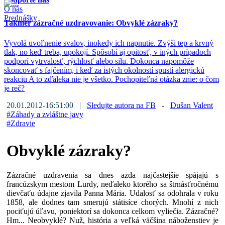
O nás
Prednášky
Takmer zázračné uzdravovanie: Obvyklé zázraky?
Vyvolá uvoľnenie svalov, inokedy ich napnutie. Zvýši tep a krvný
tlak, no keď treba, upokojí. Spôsobí aj opitosť, v iných prípadoch
podporí vytrvalosť, rýchlosť alebo silu. Dokonca napomôže
skoncovať s fajčením, i keď za istých okolností spustí alergickú
reakciu A to zďaleka nie je všetko. Pochopiteľná otázka znie: o čom
je reč?
20.01.2012-16:51:00 |
Sledujte autora na FB
-
Dušan Valent
#
Záhady a zvláštne javy
#
Zdravie
Obvyklé zázraky?
Zázračné uzdravenia sa dnes azda najčastejšie spájajú s
francúzskym mestom Lurdy, neďaleko ktorého sa štrnásťročnému
dievčaťu údajne zjavila Panna Mária. Udalosť sa odohrala v roku
1858, ale dodnes tam smerujú státisíce chorých. Mnohí z nich
pociťujú úľavu, poniektorí sa dokonca celkom vyliečia. Zázračné?
Hm... Neobvyklé? Nuž, história a veľká väčšina náboženstiev je