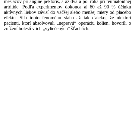
mesiacov pri angíne pektoris, a až dva a pol roka pri reumatoidnej
artritíde. Podľa experimentov dokonca aj 60 až 90 % účinku
aktívnych liekov závisí do väčšej alebo menšej miery od placebo
efektu. Sila tohto fenoménu siaha až tak ďaleko, že niektorí
pacienti, ktorí absolvovali „nepravú“ operáciu kolien, hovorili o
znížení bolestí v ich „vyliečených“ šľachách.