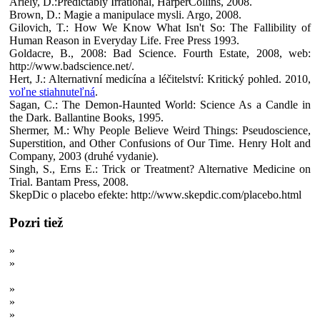
Ariely, D.:Predictably Irrational, HarperCollins, 2008.
Brown, D.: Magie a manipulace mysli. Argo, 2008.
Gilovich, T.: How We Know What Isn't So: The Fallibility of
Human Reason in Everyday Life. Free Press 1993.
Goldacre, B., 2008: Bad Science. Fourth Estate, 2008, web:
http://www.badscience.net/.
Hert, J.: Alternativní medicína a léčitelství: Kritický pohled. 2010,
voľne stiahnuteľná
.
Sagan, C.: The Demon-Haunted World: Science As a Candle in
the Dark. Ballantine Books, 1995.
Shermer, M.: Why People Believe Weird Things: Pseudoscience,
Superstition, and Other Confusions of Our Time. Henry Holt and
Company, 2003 (druhé vydanie).
Singh, S., Erns E.: Trick or Treatment? Alternative Medicine on
Trial. Bantam Press, 2008.
SkepDic o placebo efekte: http://www.skepdic.com/placebo.html
Pozri tiež
»
Pozitívne myslenie: Záchrana pred rakovinou?
»
Takmer zázračné uzdravovanie: Ako miznú penisy a slepci
znovu vidia
»
Takmer zázračné uzdravovanie: Zázračné uzdravenia z rakoviny
»
Takmer zázračné uzdravovanie: Tajomstvo placebo efektu
»
Alternatívna medicína: Prírodná, tradičná, lepšia?