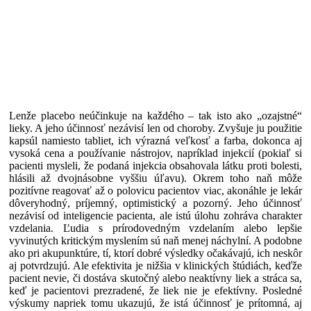
Lenže placebo neúčinkuje na každého – tak isto ako „ozajstné“
lieky. A jeho účinnosť nezávisí len od choroby. Zvyšuje ju použitie
kapsúl namiesto tabliet, ich výrazná veľkosť a farba, dokonca aj
vysoká cena a používanie nástrojov, napríklad injekcií (pokiaľ si
pacienti mysleli, že podaná injekcia obsahovala látku proti bolesti,
hlásili až dvojnásobne vyššiu úľavu). Okrem toho naň môže
pozitívne reagovať až o polovicu pacientov viac, akonáhle je lekár
dôveryhodný, príjemný, optimistický a pozorný. Jeho účinnosť
nezávisí od inteligencie pacienta, ale istú úlohu zohráva charakter
vzdelania. Ľudia s prírodovedným vzdelaním alebo lepšie
vyvinutých kritickým myslením sú naň menej náchylní. A podobne
ako pri akupunktúre, tí, ktorí dobré výsledky očakávajú, ich neskôr
aj potvrdzujú. Ale efektivita je nižšia v klinických štúdiách, keďže
pacient nevie, či dostáva skutočný alebo neaktívny liek a stráca sa,
keď je pacientovi prezradené, že liek nie je efektívny. Posledné
výskumy napriek tomu ukazujú, že istá účinnosť je prítomná, aj