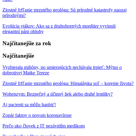
Zlostné frfľanie mrzutého geológa: Sú prírodné katastrofy naozaj
prírodnými?
Evolúcia vtákov: Ako sa z druhohorných monštier vyvinuli
elegantní páni oblohy
Najčítanejšie za rok
Najčítanejšie
Vyzbierala milióny, no umierajúcich nechávala trpieť: Mýtus o
dobrotivej Matke Tereze
Zlostné frfľanie mrzutého geológa: Himalájska soľ – korenie života?
Wobenzym: Bezpečný a účinný liek alebo drahé lentilky?
Aj pacienti sa môžu hanbiť!
Zopár faktov o novom koronavíruse
Prečo ako človek z IT nezávidím medikom