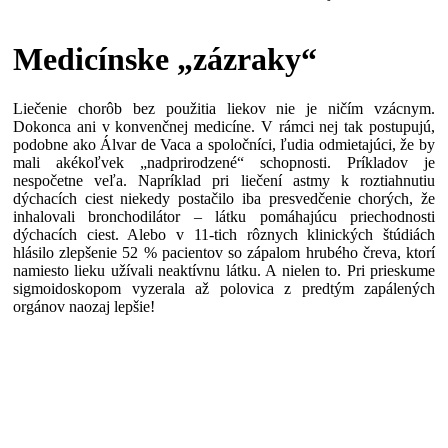
Medicínske „zázraky“
Liečenie chorôb bez použitia liekov nie je ničím vzácnym.
Dokonca ani v konvenčnej medicíne. V rámci nej tak postupujú,
podobne ako Álvar de Vaca a spoločníci, ľudia odmietajúci, že by
mali akékoľvek „nadprirodzené“ schopnosti. Príkladov je
nespočetne veľa. Napríklad pri liečení astmy k roztiahnutiu
dýchacích ciest niekedy postačilo iba presvedčenie chorých, že
inhalovali bronchodilátor – látku pomáhajúcu priechodnosti
dýchacích ciest. Alebo v 11-tich rôznych klinických štúdiách
hlásilo zlepšenie 52 % pacientov so zápalom hrubého čreva, ktorí
namiesto lieku užívali neaktívnu látku. A nielen to. Pri prieskume
sigmoidoskopom vyzerala až polovica z predtým zapálených
orgánov naozaj lepšie!