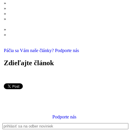
»
Alternatívna medicína: Rovnocenná alternatíva?
»
Prečo ako človek z IT nezávidím medikom
»
Veda ako nočné svetielko v temnotách
»
Akupunkturisti nevedia, čo robia? Takto dopadlo testovanie ich
diagnostiky a liečebných postupov
»
Liečitelia vierou: Podvodníci v Božom mene
»
Takto k nám prehovára boh: Čo sa skrýva za náboženskými
zážitkami?
Páčia sa Vám naše články? Podporte nás
Zdieľajte článok
Podporte nás