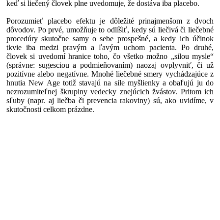
keď si liečený človek plne uvedomuje, že dostáva iba placebo.
Porozumieť placebo efektu je dôležité prinajmenšom z dvoch
dôvodov. Po prvé, umožňuje to odlíšiť, kedy sú liečivá či liečebné
procedúry skutočne samy o sebe prospešné, a kedy ich účinok
tkvie iba medzi pravým a ľavým uchom pacienta. Po druhé,
človek si uvedomí hranice toho, čo všetko možno „silou mysle“
(správne: sugesciou a podmieňovaním) naozaj ovplyvniť, či už
pozitívne alebo negatívne. Mnohé liečebné smery vychádzajúce z
hnutia New Age totiž stavajú na sile myšlienky a obaľujú ju do
nezrozumiteľnej škrupiny vedecky znejúcich žvástov. Pritom ich
sľuby (napr. aj liečba či prevencia rakoviny) sú, ako uvidíme, v
skutočnosti celkom prázdne.