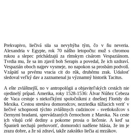
Prekvapivo, liečivá sila sa nevyhýba tým, čo v ňu neveria.
Alexandria v Egypte, rok 70 nášho letopočtu: muž s chromou
rukou a slepec prichádzajú za rímskym cisárom Vespaziánom.
Tvrdia mu, že sa im zjavil boh Serapis a povedal, že ich uzdraví.
Vespazián oboch najprv vysmeje, no napokon sa prosbám podvolí.
Vzápätí sa prvému vracia cit do rúk, druhému zrak. Udalosť
sledoval veľký dav a zaznamenal ju významný historik Tacitus.
A ešte zvláštnejší, no v antropológii a objaviteľských cestách nie
ojedinelý prípad. Amerika, roky 1528-1536: Álvar Núñez Cebeza
de Vaca cestuje s niekoľkými spoločníkmi z dnešnej Floridy do
Mexika. Cestou stretáva domorodcov, nezriedka túžiacich veriť v
liečivé schopnosti týchto zvláštnych cudzincov - svetlokožcov s
čiernymi bradami, sprevádzaných černochom z Maroka. Na ceste
ich vítajú celé dediny a pokorne prosia o liečenie. A keď sa
Španieli nechajú prehovoriť, domorodci nadšene hlásia, že im je
zrazu dobre, a že sú zdraví, takže zakrátko liečia aj mrzákov.