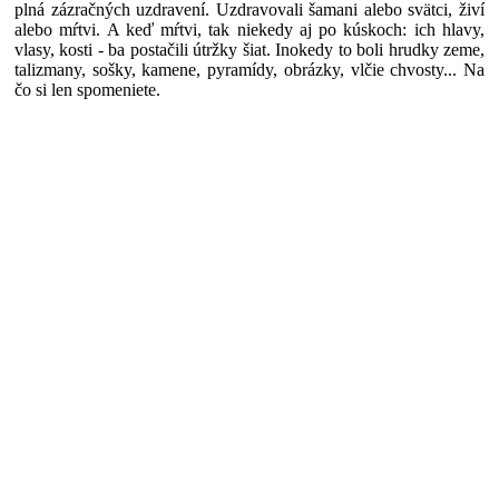
plná zázračných uzdravení. Uzdravovali šamani alebo svätci, živí
alebo mŕtvi. A keď mŕtvi, tak niekedy aj po kúskoch: ich hlavy,
vlasy, kosti - ba postačili útržky šiat. Inokedy to boli hrudky zeme,
talizmany, sošky, kamene, pyramídy, obrázky, vlčie chvosty... Na
čo si len spomeniete.