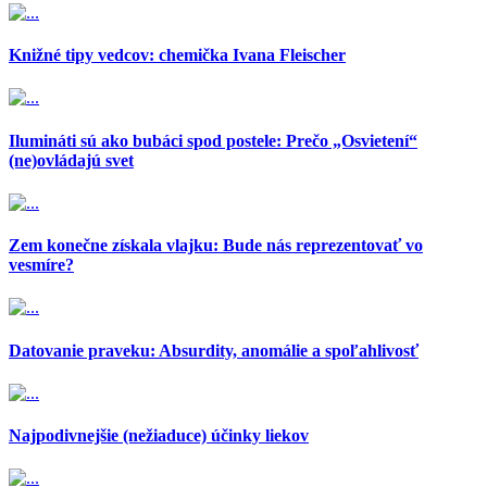
Knižné tipy vedcov: chemička Ivana Fleischer
Ilumináti sú ako bubáci spod postele: Prečo „Osvietení“
(ne)ovládajú svet
Zem konečne získala vlajku: Bude nás reprezentovať vo
vesmíre?
Datovanie praveku: Absurdity, anomálie a spoľahlivosť
Najpodivnejšie (nežiaduce) účinky liekov