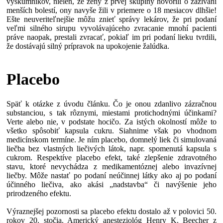
výskumníkov, nielen, že ženy z prvej skupiny hovorili o zažívaní
menších bolestí, ony navyše žili v priemere o 18 mesiacov dlhšie!
Ešte neuveriteľnejšie môžu znieť správy lekárov, že pri podaní
veľmi silného sirupu vyvolávajúceho zvracanie mnohí pacienti
práve naopak, prestali zvracať, pokiaľ im pri podaní lieku tvrdili,
že dostávajú silný prípravok na upokojenie žalúdka.
Placebo
Späť k otázke z úvodu článku. Čo je onou zdanlivo zázračnou
substanciou, s tak rôznymi, miestami protichodnými účinkami?
Verte alebo nie, v podstate hocičo. Za istých okolností môže to
všetko spôsobiť kapsula cukru. Siahnime však po vhodnom
medicínskom termíne. Je ním placebo, domnelý liek či simulovaná
liečba bez vlastných liečivých látok, napr. spomenutá kapsula s
cukrom. Respektíve placebo efekt, také zlepšenie zdravotného
stavu, ktoré nevychádza z medikamentóznej alebo invazívnej
liečby. Môže nastať po podaní neúčinnej látky ako aj po podaní
účinného liečiva, ako akási „nadstavba“ či navýšenie jeho
prirodzeného efektu.
Výraznejšej pozornosti sa placebo efektu dostalo až v polovici 50.
rokov 20. stočia. Americký anesteziológ Henry K. Beecher z