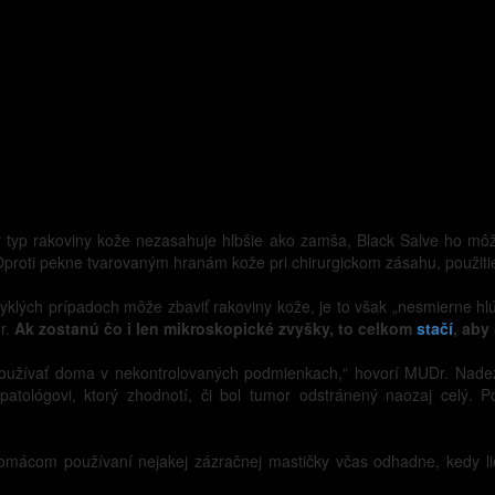
 typ rakoviny kože nezasahuje hlbšie ako zamša, Black Salve ho môže 
. Oproti pekne tvarovaným hranám kože pri chirurgickom zásahu, použit
klých prípadoch môže zbaviť rakoviny kože, je to však „nesmierne hlú
r.
Ak zostanú čo i len mikroskopické zvyšky, to celkom
stačí
, aby
 používať doma v nekontrolovaných podmienkach,“ hovorí MUDr. Nade
patológovi, ktorý zhodnotí, či bol tumor odstránený naozaj celý. P
i domácom používaní nejakej zázračnej mastičky včas odhadne, kedy li