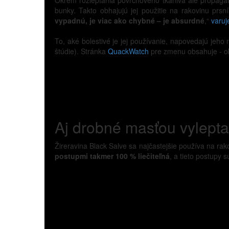
Okrem rozleptania povrchového tkaniva ale propagáto
bunky. Takto obhajujú jej použitie na rakovinu prsní
vypadnú, je viac ako chybné – je absurdné
,“
varuj
To, aké bolestivé je jej používanie, napovedajú jeho 
štúdie). Stránka
QuackWatch
pre zmenu obsahuje - ok
Aj drobné masťou vylepta
Žireravina Black Salve sa najčastejšie používa na rak
postupmi takmer 100 % liečiteľná
, a tieto postupy 