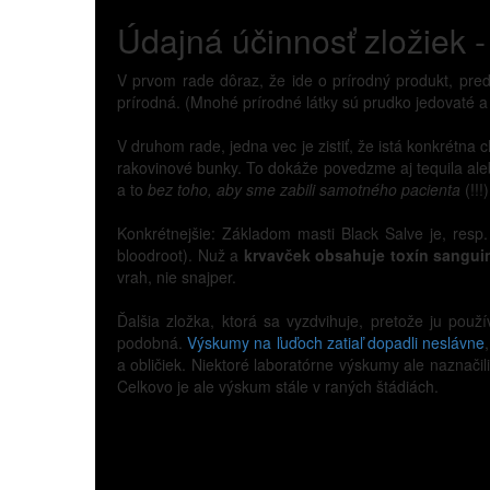
Údajná účinnosť zložiek - 
V prvom rade dôraz, že ide o prírodný produkt, pre
prírodná. (Mnohé prírodné látky sú prudko jedovaté a na
V druhom rade, jedna vec je zistiť, že istá konkrétna c
rakovinové bunky. To dokáže povedzme aj tequila al
a to
bez toho, aby sme zabili samotného pacienta
(!!!
Konkrétnejšie: Základom masti Black Salve je, resp.
bloodroot). Nuž a
krvavček obsahuje toxín sangui
vrah, nie snajper.
Ďalšia zložka, ktorá sa vyzdvihuje, pretože ju použí
podobná.
Výskumy na ľuďoch zatiaľ dopadli neslávne
a obličiek. Niektoré laboratórne výskumy ale naznačil
Celkovo je ale výskum stále v raných štádiách.