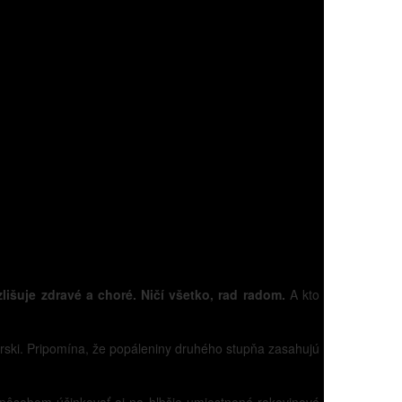
lišuje zdravé a choré. Ničí všetko, rad radom.
A kto
rski. Pripomína, že popáleniny druhého stupňa zasahujú