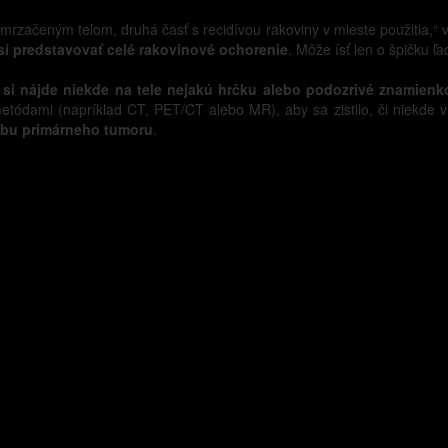
zmrzačeným telom, druhá časť s recidívou rakoviny v mieste použitia,“ 
sí predstavovať celé rakovinové ochorenie
. Môže ísť len o špičku ľa
si nájde niekde na tele nejakú hrčku alebo podozrivé znamienko,
metódami (napríklad CT, PET/CT alebo MR), aby sa zistilo, či niekde 
ečbu primárneho tumoru
.