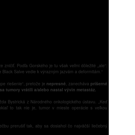
zničiť. Podľa Gorského je tu však veľmi dôležité „ale“:
ie Black Salve vedie k výrazným jazvám a deformitám.“
pe riešenie“, pretože je
nepresné
, zanecháva
príšerné
 sa tumory vrátili a/alebo nastal vývin metastáz.
žda Bystrická z Národného onkologického ústavu. „Keď
okiaľ to tak nie je, tumor v mieste operácie s veľkou
ečbu prerušiť tak, aby sa dosiahol čo najväčší liečebný