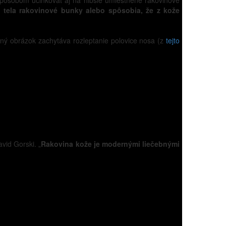
 spôsobom účinkovať aj na hlbšie umiestnené rakovinové
z tela rakovinové bunky alebo spôsobia, že z kože
dovný obrázok zachytáva rozleptanie polovice nosa (z
tejto
avid Gorski. „
Rakovina kože je modernými liečebnými