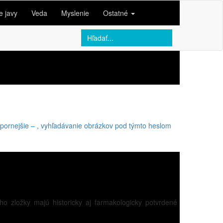
e javy
Veda
Myslenie
Ostatné
pornejšie – ,
vyhľadávanie obrázkov pod týmto heslom
o zložky majú historicky aj farmakologicky potvrdené