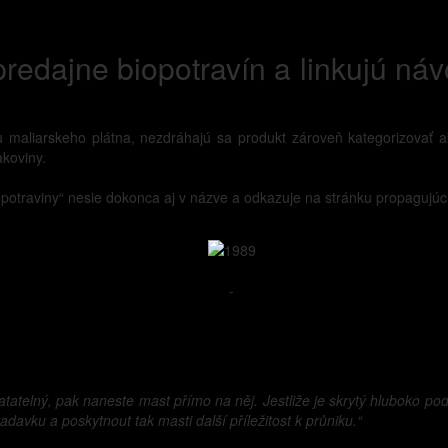
redajne biopotravín a linkujú návo
 maliarskeho plátna, nezdráhajú sa produkt zároveň kategorizovať ak
akoviny.
opotraviny“ nesie dokonca aj v názve a odkazuje na stránku propagujúc
-
matatelný, pak naneste mast přímo na něj. Jestliže je skrytý hluboko 
adavku a poskytnout tak masti další příležitost k průniku.“