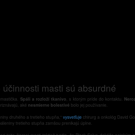
 o účinnosti masti sú absurdné
 mastička.
Spáli a rozloží tkanivo
, s ktorým príde do kontaktu.
Neroz
 priznávajú, aké
nesmierne bolestivé
bolo jej používanie.
eniny druhého a tretieho stupňa,“
vysvetľuje
chirurg a onkológ David Go
áleniny tretieho stupňa zamšou prenikajú úplne.