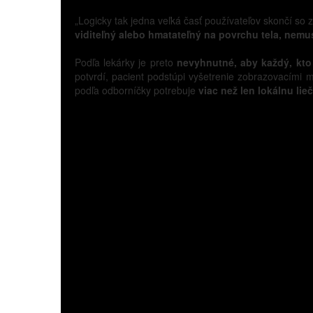
„Logicky tak jedna veľká časť používateľov skončí so 
viditeľný alebo hmatateľný na povrchu tela, nemu
Podľa lekárky je preto
nevyhnutné, aby každý, kto 
potvrdí, pacient podstúpi vyšetrenie zobrazovacími 
podľa odborníčky potrebuje
viac než len lokálnu li