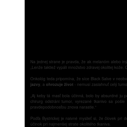
Na jednej strane je pravda, že ak melanóm alebo iný
„Lenže taktiež vypáli množstvo zdravej okolitej kože
Onkológ teda pripomína, že síce Black Salve v neobvy
jazvy
, a
ohrozuje život
- nemusí zasiahnuť celý tumo
„Aj keby tá masť bola účinná, bolo by absurdné ju
chirurg odstráni tumor, vyrezané tkanivo sa pošle 
pravdepodobnosťou znova narastie.“
Podľa Bystrickej je naivné myslieť si, že človek pr
účinok pri najmenšej strate okolitého tkaniva.