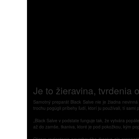
Je to žieravina, tvrdenia
Samotný preparát Black Salve nie je žiadna nevinná
trochu pogúgli príbehy ľudí, ktorí ju používali, tí sami
„Black Salve v podstate funguje tak, že vytvára popál
až do zamše, tkaniva, ktoré je pod pokožkou, kým pop