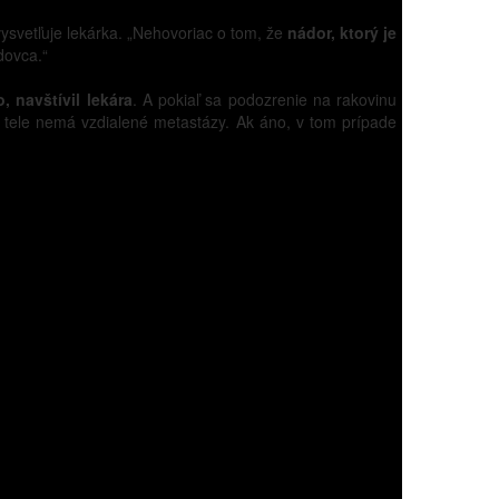
vysvetľuje lekárka. „Nehovoriac o tom, že
nádor, ktorý je
dovca.“
 navštívil lekára
. A pokiaľ sa podozrenie na rakovinu
v tele nemá vzdialené metastázy. Ak áno, v tom prípade