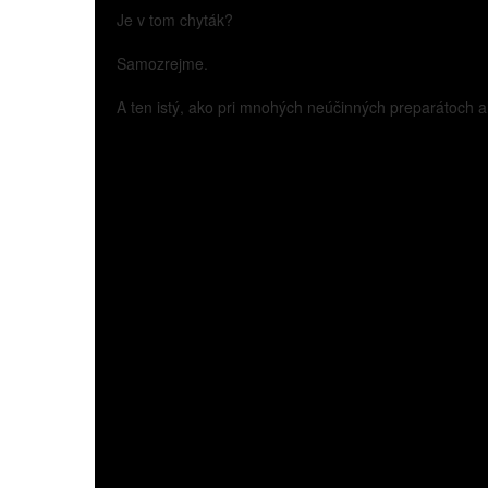
Je v tom chyták?
Samozrejme.
A ten istý, ako pri mnohých neúčinných preparátoch al