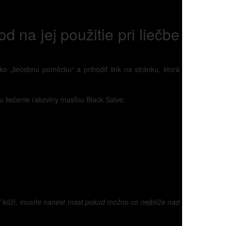
d na jej použitie pri liečbe
o „liečebnú pomôcku“ a prihodiť link na stránku, ktorá
u liečenie rakoviny masťou Black Salve:
pod kůží, musíte nanést mast pokud možno co nejblíže nad