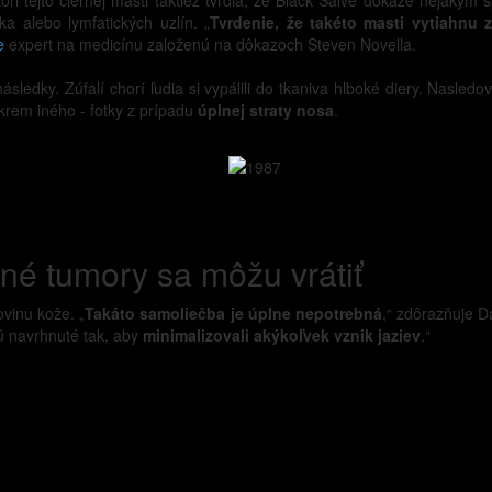
ri tejto čiernej masti taktiež tvrdia, že Black Salve dokáže nejakým
ka alebo lymfatických uzlín. „
Tvrdenie, že takéto masti vytiahnu 
e
expert na medicínu založenú na dôkazoch Steven Novella.
následky. Zúfalí chorí ľudia si vypálili do tkaniva hlboké diery. Nasle
rem iného - fotky z prípadu
úplnej straty nosa
.
né tumory sa môžu vrátiť
ovinu kože. „
Takáto samoliečba je úplne nepotrebná
,“ zdôrazňuje D
sú navrhnuté tak, aby
minimalizovali akýkoľvek vznik jaziev
.“