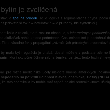
bylín je zveličená
dstavuje
apel na prírodu
. To je logická a argumentačná chyba, podľa kt
jjedovatejší toxín – botulotoxín – je prírodný, nie syntetický.)
hemikália z tisícok, ktoré rastlina obsahuje,
v laboratórnych podmienka
ebo akákoľvek náhla zmena podmienok. Čosi celkom iné je dosiahnuť 
). Tieto zásadné fakty propagátori „zázračných prírodných preparátov“ c
 by mala byť (regulácia je chabá, dostať môžete v podstate „čierne 
narín
, ktorý skutočne účinne
zabíja bunky
. Lenže... tento toxín si ne
vali pre rôzne medicínske účely niektoré kmene amerických Indiánov, 
,
nepodarilo sa potvrdiť účinnosť hlavnej chemickej zložky (NDGA)
i, že táto chemikália by mohla mať aspoň nejaké protirakovinové účink