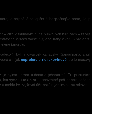
orej je nejaká látka lepšia či bezpečnejšia preto, že je
ch
– čiže v skúmavke či na bunkových kultúrach – zabíja
dostatočne
vysokú hladinu
(!) onej látky
v krvi
(!) pacienta,
ielene ignorujú.
kadečo“), bylina krvavček kanadský (Sanguinaria, angl.
vyberá a nijak
nepreferuje tie rakovinové
. Je to masový
je bylina Larrea tridentata (chaparral). Tu je situácia
, len vysokú toxicitu
- nenávratné poškodenie pečene
y a mohla by zvyšovať účinnosť iných liekov na rakovinu.