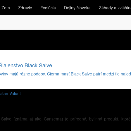
Zem
Zdravie
Evolúcia
Dejiny človeka
Záhady a zvláštn
 Šialenstvo Black Salve
viny majú rôzne podoby. Čierna masť Black Salve patrí medzi tie najod
ušan Valent
 Salve (známa aj ako Cansema) je prírodný, bylinný produkt, ktoréh