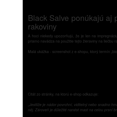
Black Salve ponúkajú aj p
rakoviny
A hoci niekedy upozorňujú, že je len na impregnáciu
priamo navádza na použitie tejto žieraviny na liečbu r
Malá ukážka - screenshot z e-shopu, ktorý termín „bi
Citát zo stránky, na ktorú e-shop odkazuje:
„Jestliže je nádor povrchní, viditelný nebo snadno h
něj. Zároveň je důležité nanést mast na celou prsní br