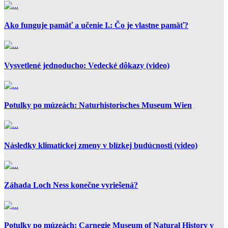
Ako funguje pamäť a učenie I.: Čo je vlastne pamäť?
Vysvetlené jednoducho: Vedecké dôkazy (video)
Potulky po múzeách: Naturhistorisches Museum Wien
Následky klimatickej zmeny v blízkej budúcnosti (video)
Záhada Loch Ness konečne vyriešená?
Potulky po múzeách: Carnegie Museum of Natural History v