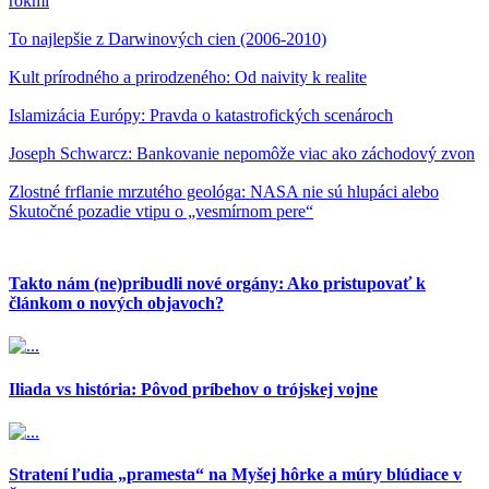
rokmi
To najlepšie z Darwinových cien (2006-2010)
Kult prírodného a prirodzeného: Od naivity k realite
Islamizácia Európy: Pravda o katastrofických scenároch
Joseph Schwarcz: Bankovanie nepomôže viac ako záchodový zvon
Zlostné frflanie mrzutého geológa: NASA nie sú hlupáci alebo
Skutočné pozadie vtipu o „vesmírnom pere“
Takto nám (ne)pribudli nové orgány: Ako pristupovať k
článkom o nových objavoch?
Iliada vs história: Pôvod príbehov o trójskej vojne
Stratení ľudia „pramesta“ na Myšej hôrke a múry blúdiace v