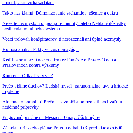
naopak, ako tvrdia šarlatáni
Takto nás klamú: Démonizovanie sacharidov, pšenice a cukru
Neverte nezmyslom o „podpore imunity“ alebo Neblahé dôsledky
posilnenia imunitného systému
Vedci trolovali konšpirátorov, tí nerozoznali ani úplné nezmysly
Homosexualita: Fakty verzus demagógia
Keď históriu przní nacionalizmus: Fantázie o Praslovákoch a
Praslovanoch kontra výskumy
Rómovia: Odkiaľ sa vzali?
Prečo vidíme duchov? Ľudská myseľ, paranormálne javy a kritické
myslenie
Ale mne to pomohlo! Prečo si savopiči a homeopati pochvaľujú
neúčinné prípravky
Fingované pristátie na Mesiaci: 10 najväčších mýtov
Záhada Turínskeho plátna: Pravdu odhalili už pred viac ako 600