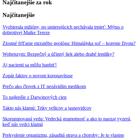
Najčítanejšie za rok
Najčítanejšie
Vyzbierala milióny, no umierajúcich nechávala trpieť: Mýtus o
dobrotivej Matke Tereze
Zlostné frfľanie mrzutého geológa: Himalájska soľ – korenie života?
Wobenzym: Bezpečný a účinný liek alebo drahé lentilky?
Aj pacienti sa môžu hanbiť!
Zopár faktov o novom koronavíruse
Prečo ako človek z IT nezávidím medikom
To najlepšie z Darwinových cien
Takto nás klamú: Triky veštcov a jasnovidcov
Skorumpovaná veda: Vedecká gramotnosť a ako to naozaj vyzerá,
keď nás vedci klamú
Prekyslenie organizmu, zásaditá strava a choroby: Je to vlastne