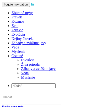
In
Vivo
Toggle navigation
Zbúrané mýty
Pravek
Kozmos
Zem
Zdravie
Evolúcia
Dejiny človeka
Záhady a zvláštne javy
Veda
Myslenie
Ostatné
Evolúcia
Živá príroda
Záhady a zvláštne javy
Veda
Myslenie
Podporte nás