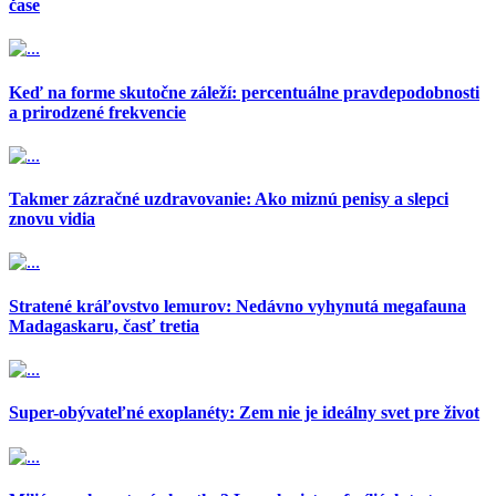
čase
Keď na forme skutočne záleží: percentuálne pravdepodobnosti
a prirodzené frekvencie
Takmer zázračné uzdravovanie: Ako miznú penisy a slepci
znovu vidia
Stratené kráľovstvo lemurov: Nedávno vyhynutá megafauna
Madagaskaru, časť tretia
Super-obývateľné exoplanéty: Zem nie je ideálny svet pre život