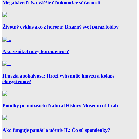
Megaháveď: Najväčšie článkonožce súčasnosti
Životný cyklus ako z hororu: Bizarný svet parazitoidov
Ako vznikol nový koronavírus?
Hmyzia apokalypsa: Hrozí vyhynutie hmyzu a kolaps
ekosystémov?
Potulky po múzeách: Natural History Museum of Utah
Ako funguje pamäť a učenie II.: Čo sú spomienky?