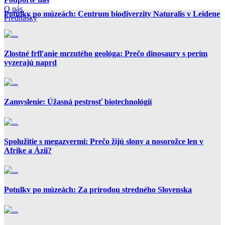
O nás
Potulky po múzeách: Centrum biodiverzity Naturalis v Leidene
Prednášky
Zlostné frfľanie mrzutého geológa: Prečo dinosaury s perím
vyzerajú naprd
Zamyslenie: Úžasná pestrosť biotechnológií
Spolužitie s megazvermi: Prečo žijú slony a nosorožce len v
Afrike a Ázii?
Potulky po múzeách: Za prírodou stredného Slovenska