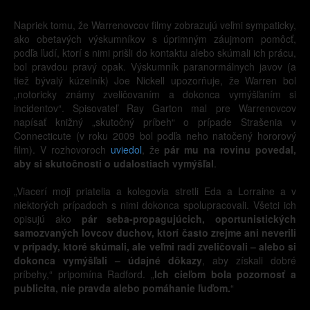
Napriek tomu, že Warrenovcov filmy zobrazujú veľmi sympaticky,
ako obetavých výskumníkov s úprimným záujmom pomôcť,
podľa ľudí, ktorí s nimi prišli do kontaktu alebo skúmali ich prácu,
bol pravdou pravý opak. Výskumník paranormálnych javov (a
tiež bývalý kúzelník) Joe Nickell upozorňuje, že Warren bol
„notoricky známy zveličovaním a dokonca vymýšľaním si
incidentov“. Spisovateľ Ray Garton mal pre Warrenovcov
napísať knižný „skutočný príbeh“ o prípade Strašenia v
Connecticute (v roku 2009 bol podľa neho natočený hororový
film). V rozhovoroch
uviedol
, že
pár mu na rovinu povedal,
aby si skutočnosti o udalostiach vymýšľal
.
„Viacerí moji priatelia a kolegovia stretli Eda a Lorraine a v
niektorých prípadoch s nimi dokonca spolupracovali. Všetci ich
opisujú ako
pár seba-propagujúcich, oportunistických
samozvaných lovcov duchov, ktorí často zrejme ani neverili
v prípady, ktoré skúmali, ale veľmi radi zveličovali – alebo si
dokonca vymýšľali – údajné dôkazy
, aby získali dobré
príbehy,“ pripomína Radford. „
Ich cieľom bola pozornosť a
publicita, nie pravda alebo pomáhanie ľuďom.
“