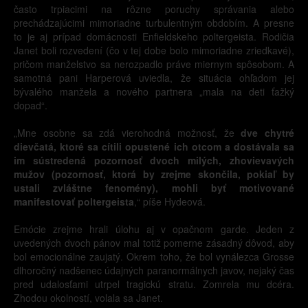
často trpiacimi na rôzne poruchy správania alebo
prechádzajúcimi mimoriadne turbulentným obdobím. A presne
to je aj prípad domácnosti Enfieldskeho poltergeista. Rodičia
Janet boli rozvedení (čo v tej dobe bolo mimoriadne zriedkavé),
pričom manželstvo sa nerozpadlo práve miernym spôsobom. A
samotná pani Harperová uviedla, že situácia ohľadom jej
bývalého manžela a nového partnera „mala na deti ťažký
dopad“.
„Mne osobne sa zdá vierohodná možnosť, že
dve chytré
dievčatá, ktoré sa cítili opustené ich otcom a dostávala sa
im sústredená pozornosť dvoch milých, zhovievavých
mužov (pozornosť, ktorá by zrejme skončila, pokiaľ by
ustali zvláštne fenomény), mohli byť motivované
manifestovať poltergeista
,“ píše Hydeová.
Emócie zrejme hrali úlohu aj v opačnom garde. Jeden z
uvedených dvoch pánov mal totiž pomerne zásadný dôvod, aby
bol emocionálne zaujatý. Okrem toho, že bol vynálezca Grosse
dlhoročný nadšenec údajných paranormálnych javov, nejaký čas
pred udalosťami utrpel tragickú stratu. Zomrela mu dcéra.
Zhodou okolností, volala sa Janet.