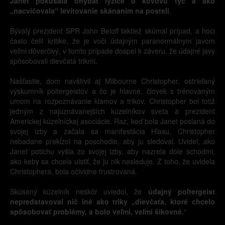
Janet pokúšala ohýbať lyžice o kovovú tyč a ako
„nacvičovala“ levitovanie skánaním na posteli
.
Bývalý prezident SPR John Beloff taktiež skúmal prípad, a hoci
často čelil kritike, že je voči údajným paranormálnym javom
veľmi dôverčivý, v tomto prípade dospel k záveru, že údajné javy
spôsobovali dievčatá trikmi.
Našťastie, dom navštívil aj Milbourne Christopher, ostrieľaný
výskumník poltergeistov a čo je hlavné, človek s trénovaným
umom na rozpoznávanie klamov a trikov. Christopher bol totiž
jedným z najuznávanejších kúzelníkov sveta a prezident
Americkej kúzelníckej asociácie. Raz, keď bola Janet poslaná do
svojej izby a začala sa manifestácia Hlasu, Christopher
nebadane prekĺzol na poschodie, aby ju sledoval. Uvidel, ako
Janet potichu vyšla zo svojej izby, aby nazrela dole schodmi,
ako keby sa chcela uistiť, že ju nik nesleduje. Z toho, že uvidela
Christophera, bola očividne frustrovaná.
Skúsený kúzelník neskôr uviedol, že
údajný poltergeist
nepredstavoval nič iné ako triky „dievčaťa, ktoré chcelo
spôsobovať problémy, a bolo veľmi, veľmi šikovné.
“