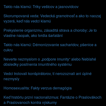
Takto nás klamú: Triky veštcov a jasnovidcov
Skorumpovaná veda: Vedecká gramotnosť a ako to naozaj
vyzerá, keď nás vedci klamú
Prekyslenie organizmu, zásaditá strava a choroby: Je to
vlastne naopak, ako tvrdia šarlatáni
Takto nás klamú: Démonizovanie sacharidov, pšenice a
cukru
Neverte nezmyslom o „podpore imunity“ alebo Neblahé
dôsledky posilnenia imunitného systému
Vedci trolovali konšpirátorov, tí nerozoznali ani úplné
nezmysly
Homosexualita: Fakty verzus demagógia
Keď históriu przní nacionalizmus: Fantázie o Praslovákoch
a Praslovanoch kontra výskumy