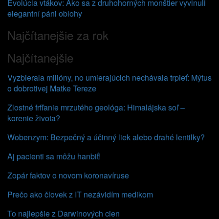
Evolúcia vtákov: Ako sa z druhohorných monštier vyvinuli
elegantní páni oblohy
Najčítanejšie za rok
Najčítanejšie
Vyzbierala milióny, no umierajúcich nechávala trpieť: Mýtus
o dobrotivej Matke Tereze
Zlostné frfľanie mrzutého geológa: Himalájska soľ –
korenie života?
Wobenzym: Bezpečný a účinný liek alebo drahé lentilky?
Aj pacienti sa môžu hanbiť!
Zopár faktov o novom koronavíruse
Prečo ako človek z IT nezávidím medikom
To najlepšie z Darwinových cien