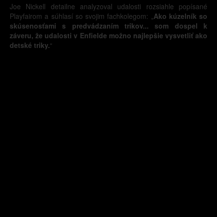
Joe Nickell detailne analyzoval udalosti rozsiahle popísané
Playfairom a súhlasí so svojim fachkolegom: „
Ako kúzelník so
skúsenosťami s predvádzaním trikov... som dospel k
záveru, že udalosti v Enfielde možno najlepšie vysvetliť ako
detské triky.
“