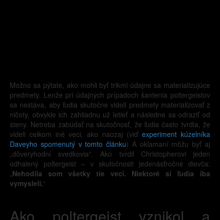
Možno sa pýtate, ako mohli byť trikmi údajne sa materializujúce
predmety. Lenže pri údajných prípadoch šantenia poltergeistov
sa nestáva, aby ľudia skutočne videli predmety materializovať z
ničoty, obvykle ich zahliadnu už letieť a následne sa odraziť od
steny. Netreba zabúdať na skutočnosť, že ľudia často tvrdia, že
videli celkom iné veci, ako naozaj (viď
experiment kúzelníka
Daveyho spomenutý v tomto článku
) A oklamaní môžu byť aj
„dôveryhodní svedkovia“. Ako tvrdil Christopherovi jeden
odhalený poltergeist – v skutočnosti jedenásťročné dievča:
„
Nehodila som všetky tie veci. Niektoré si ľudia iba
vymysleli.
“
Ako poltergeist vznikol a