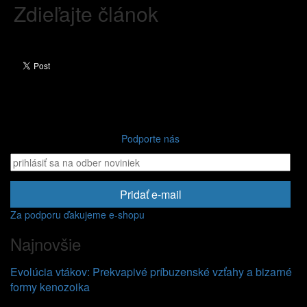
Zdieľajte článok
Podporte nás
Pridať e-mail
Za podporu ďakujeme e-shopu
Najnovšie
Evolúcia vtákov: Prekvapivé príbuzenské vzťahy a bizarné
formy kenozoika