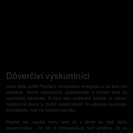
Dôverčiví výskumníci
Janet bola podľa Playfaira mimoriadne energická a na svoj vek
urastená. Večne neposedná, poskakovala a behala kvôli tej
najmenšej zámienke. A mala taký nezbedný pohľad, že viacerí
návštevníci domu ju začali upodozrievať, že udalosti, ku ktorým
dochádzalo, mali na svedomí jej triky.
Playfair ale napriek tomu veril, že v dome sa deje niečo
paranormálne - čo nie je prekvapujúce, keď uvážime, že na