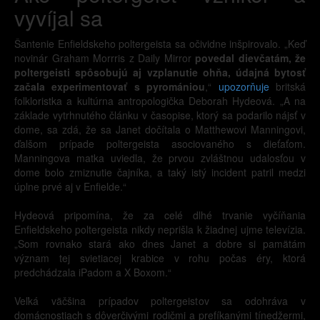
vyvíjal sa
Šantenie Enfieldskeho poltergeista sa očividne inšpirovalo. „Keď
novinár Graham Morrris z Daily Mirror
povedal dievčatám, že
poltergeisti spôsobujú aj vzplanutie ohňa, údajná bytosť
začala experimentovať s pyromániou
,“
upozorňuje
britská
folkloristka a kultúrna antropologička Deborah Hydeová. „A na
základe vytrhnutého článku v časopise, ktorý sa podarilo nájsť v
dome, sa zdá, že sa Janet dočítala o Matthewovi Manningovi,
ďalšom prípade poltergeista asociovaného s dieťaťom.
Manningova matka uviedla, že prvou zvláštnou udalosťou v
dome bolo zmiznutie čajníka, a taký istý incident patril medzi
úplne prvé aj v Enfielde.“
Hydeová pripomína, že za celé dlhé trvanie vyčíňania
Enfieldskeho poltergeista nikdy neprišla k žiadnej ujme televízia.
„Som rovnako stará ako dnes Janet a dobre si pamätám
význam tej svietiacej krabice v rohu počas éry, ktorá
predchádzala iPadom a X Boxom.“
Veľká väčšina prípadov poltergeistov sa odohráva v
domácnostiach s dôverčivými rodičmi a prefíkanými tínedžermi,