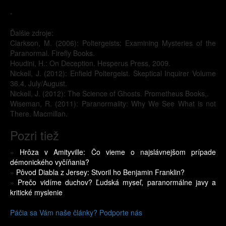
-
Ďalšie zdroje:
Clarkson, M. (2006): Poltergeists: Examining Mysteries of the
Paranormal. Firefly Books.
Houdini, H.: On Deception. Hesperus Press, 2009.
Nickell, J. (2012): Enfield Poltergeist. Skeptical Inquirer Volume
36.4, July/August.
Nickell, J. (2012): The Science of Ghosts. Prometheus Books,.
Wiseman, R. (2011): Paranormality: Why We See What is not
There. Macmillan.
Pozri tiež
»
Hrôza v Amityville: Čo vieme o najslávnejšom prípade
démonického vyčíňania?
»
Pôvod Diabla z Jersey: Stvoril ho Benjamin Franklin?
»
Prečo vidíme duchov? Ľudská myseľ, paranormálne javy a
kritické myslenie
Páčia sa Vám naše články? Podporte nás