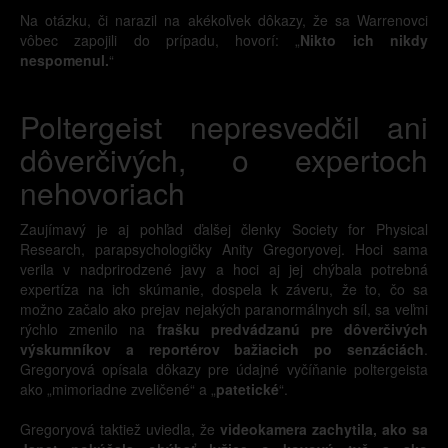
Na otázku, či narazil na akékoľvek dôkazy, že sa Warrenovci
vôbec zapojili do prípadu, hovorí: „
Nikto ich nikdy
nespomenul.
“
Poltergeist nepresvedčil ani
dôverčivých, o expertoch
nehovoriach
Zaujímavý je aj pohľad ďalšej členky Society for Physical
Research, parapsychologičky Anity Gregoryovej. Hoci sama
verila v nadprirodzené javy a hoci aj jej chýbala potrebná
expertíza na ich skúmanie, dospela k záveru, že to, čo sa
možno začalo ako prejav nejakých paranormálnych síl, sa veľmi
rýchlo zmenilo na
frašku predvádzanú pre dôverčivých
výskumníkov a reportérov bažiacich po senzáciách
.
Gregoryová opísala dôkazy pre údajné vyčíňanie poltergeista
ako „mimoriadne zveličené“ a „
patetické
“.
Gregoryová taktiež uviedla, že
videokamera zachytila, ako sa