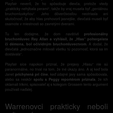
Playfair neveril, že ho spôsobuje dievča, pretože vtedy
„prakticky nehýbala perami“, takže by vraj musela byť „geniálnou
bruchomluvkyňou“. Jeho dôverčivosťou neotriasla ani
skutočnosť, že aby hlas prehovoril jasnejšie, dievčatá museli byť
osamote v miestnosti so zavretými dverami.
Tu len dodajme, že dom navštívil
profesionálny
bruchomluvec Ray Allan a vyhlásil, že „Hlas“ poltergeista
či démona, bol očividným bruchomluvectvom
. A dodal, že
dievčatá „jednoznačne milovali všetku tú pozornosť, ktorá sa im
dostávala“.
Playfair síce napokon priznal, že prejavy „Hlasu“ nie sú
paranormálne, no trval na tom, že iné úkazy áno. A aj keď bola
Janet
prichytená pri čine
, keď údajné javy sama spôsobovala,
alebo sa neskôr
spolu s Peggy reportérom priznala
, že ich
oklamali trikmi, spisovateľ aj s kolegom Grossem tento argument
používali naďalej.
Warrenovci prakticky neboli