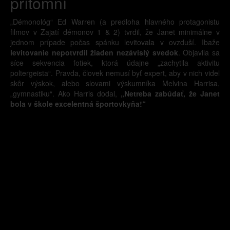
prítomní
„Démonológ“ Ed Warren (a predloha hlavného protagonistu
filmov v Zajatí démonov 1 & 2) tvrdil, že Janet minimálne v
jednom prípade počas spánku levitovala v ovzduší. Ibaže
levitovanie nepotvrdil žiaden nezávislý svedok
. Objavila sa
síce sekvencia fotiek, ktorá údajne „zachytila aktivitu
poltergeista“. Pravda, človek nemusí byť expert, aby v nich videl
skôr výskok, alebo slovami výskumníka Melvina Harrisa,
„gymnastiku“. Ako Harris dodal,
„Netreba zabúdať, že Janet
bola v škole excelentná športovkyňa!“