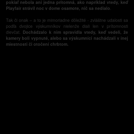
pokiaľ nebola ani jedna prítomná, ako napríklad vtedy, keď
Playfair strávil noc v dome osamote, nič sa nedialo
.
Tak či onak – a to je mimoriadne dôležité - zvláštne udalosti sa
podľa dvojice výskumníkov nielenže diali len v prítomnosti
dievčat.
Dochádzalo k nim spravidla vtedy, keď vedeli, že
kamery boli vypnuté, alebo sa výskumníci nachádzali v inej
miestnosti či otočení chrbtom.