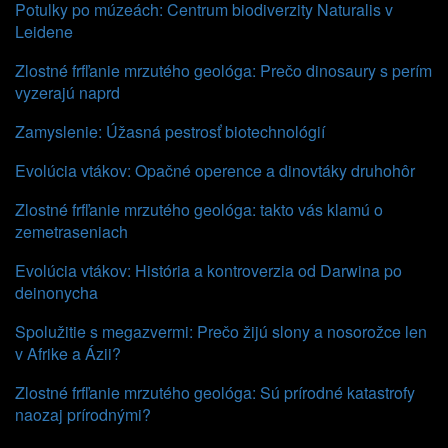
Potulky po múzeách: Centrum biodiverzity Naturalis v
Leidene
Zlostné frfľanie mrzutého geológa: Prečo dinosaury s perím
vyzerajú naprd
Zamyslenie: Úžasná pestrosť biotechnológií
Evolúcia vtákov: Opačné operence a dinovtáky druhohôr
Zlostné frfľanie mrzutého geológa: takto vás klamú o
zemetraseniach
Evolúcia vtákov: História a kontroverzia od Darwina po
deinonycha
Spolužitie s megazvermi: Prečo žijú slony a nosorožce len
v Afrike a Ázii?
Zlostné frfľanie mrzutého geológa: Sú prírodné katastrofy
naozaj prírodnými?