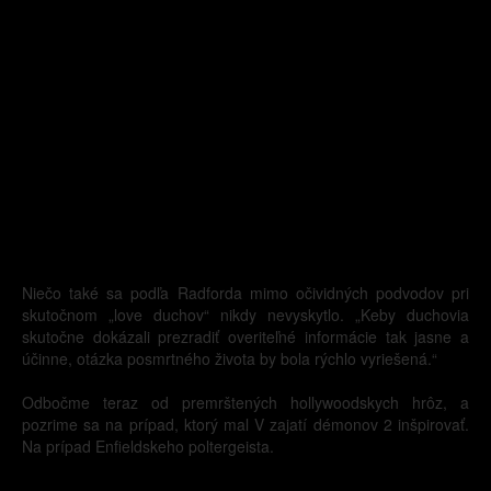
Niečo také sa podľa Radforda mimo očividných podvodov pri
skutočnom „love duchov“ nikdy nevyskytlo. „Keby duchovia
skutočne dokázali prezradiť overiteľné informácie tak jasne a
účinne, otázka posmrtného života by bola rýchlo vyriešená.“
Odbočme teraz od premrštených hollywoodskych hrôz, a
pozrime sa na prípad, ktorý mal V zajatí démonov 2 inšpirovať.
Na prípad Enfieldskeho poltergeista.