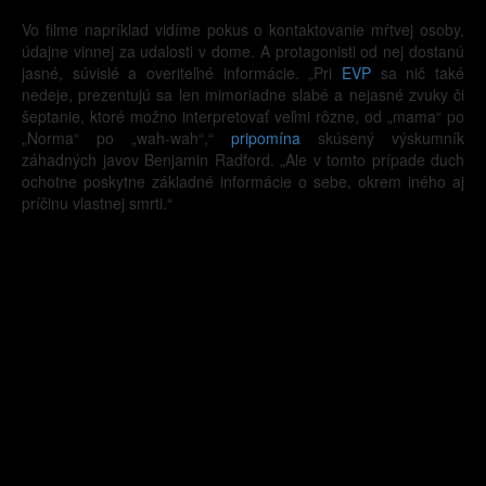
Vo filme napríklad vidíme pokus o kontaktovanie mŕtvej osoby,
údajne vinnej za udalosti v dome. A protagonisti od nej dostanú
jasné, súvislé a overiteľné informácie. „Pri
EVP
sa nič také
nedeje, prezentujú sa len mimoriadne slabé a nejasné zvuky či
šeptanie, ktoré možno interpretovať veľmi rôzne, od „mama“ po
„Norma“ po „wah-wah“,“
pripomína
skúsený výskumník
záhadných javov Benjamin Radford. „Ale v tomto prípade duch
ochotne poskytne základné informácie o sebe, okrem iného aj
príčinu vlastnej smrti.“