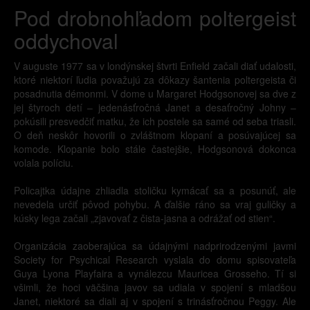
Pod drobnohľadom poltergeist
oddychoval
V auguste 1977 sa v londýnskej štvrti Enfield začali diať udalosti,
ktoré niektorí ľudia považujú za dôkazy šantenia poltergeista či
posadnutia démonmi. V dome u Margaret Hodgsonovej sa dve z
jej štyroch detí – jedenásťročná Janet a desaťročný Johny –
pokúsili presvedčiť matku, že ich postele sa samé od seba triasli.
O deň neskôr hovorili o zvláštnom klopaní a posúvajúcej sa
komode. Klopanie bolo stále častejšie, Hodgsonová dokonca
volala políciu.
Policajtka údajne zhliadla stoličku kymácať sa a posunúť, ale
nevedela určiť pôvod pohybu. A ďalšie ráno sa vraj guličky a
kúsky lega začali „zjavovať z čista-jasna a odrážať od stien“.
Organizácia zaoberajúca sa údajnými nadprirodzenými javmi
Society for Psychical Research vyslala do domu spisovateľa
Guya Lyona Playfaira a vynálezcu Mauricea Grosseho. Tí si
všimli, že hoci väčšina javov sa udiala v spojení s mladšou
Janet, niektoré sa diali aj v spojení s trinásťročnou Peggy. Ale