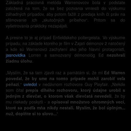
Základná pracovná metóda Warrenovcov bola v podstate
založená na tom, že sa bez pozvania vmiesili do výskumu
záhadných prípadov, aby potom ťažili z predaja kníh či práv na
sfilmovanie ich „skutočných príbehov“. Pritom sa do
vyšetrovania prakticky nezapájali.
A presne to je aj prípad Enfieldskeho poltergeista. Vo výskume
prípadu, na základe ktorého je film v Zajatí démonov 2 natočený
a kde sú Warrenovci zachytení ako jeho hlavní protagonisti,
jasnovidka
Lorren a samozvaný démonológ Ed
nezohrali
žiadnu úlohu
.
„Myslím, že sa tam zjavili raz a pamätám si, že mi
Ed Warren
povedal, že by sme na tomto prípade mohli zarobiť veľa
peňazí
,“
uviedol
v nedávnom rozhovore Guy Playfair. „Niekde
som čítal
prepis dlhého rozhovoru, ktorý údajne urobil s
jedným z dievčat, o ktorom však dievčatá nevedeli
, že by
mu niekedy poskytli - a
opisoval množstvo ohromných vecí,
ktoré sa podľa mňa nikdy nestali. Myslím, že bol úplným...
nuž, doplňte si to slovo...
“