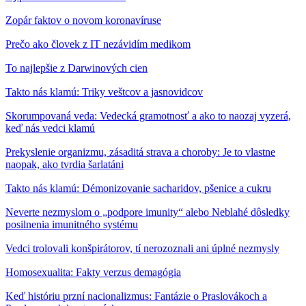
Zopár faktov o novom koronavíruse
Prečo ako človek z IT nezávidím medikom
To najlepšie z Darwinových cien
Takto nás klamú: Triky veštcov a jasnovidcov
Skorumpovaná veda: Vedecká gramotnosť a ako to naozaj vyzerá,
keď nás vedci klamú
Prekyslenie organizmu, zásaditá strava a choroby: Je to vlastne
naopak, ako tvrdia šarlatáni
Takto nás klamú: Démonizovanie sacharidov, pšenice a cukru
Neverte nezmyslom o „podpore imunity“ alebo Neblahé dôsledky
posilnenia imunitného systému
Vedci trolovali konšpirátorov, tí nerozoznali ani úplné nezmysly
Homosexualita: Fakty verzus demagógia
Keď históriu przní nacionalizmus: Fantázie o Praslovákoch a