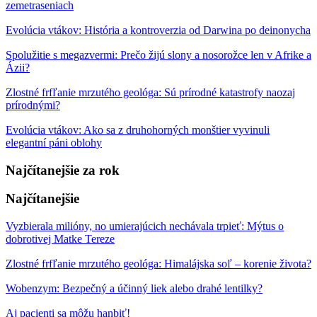
zemetraseniach
Evolúcia vtákov: História a kontroverzia od Darwina po deinonycha
Spolužitie s megazvermi: Prečo žijú slony a nosorožce len v Afrike a
Ázii?
Zlostné frfľanie mrzutého geológa: Sú prírodné katastrofy naozaj
prírodnými?
Evolúcia vtákov: Ako sa z druhohorných monštier vyvinuli
elegantní páni oblohy
Najčítanejšie za rok
Najčítanejšie
Vyzbierala milióny, no umierajúcich nechávala trpieť: Mýtus o
dobrotivej Matke Tereze
Zlostné frfľanie mrzutého geológa: Himalájska soľ – korenie života?
Wobenzym: Bezpečný a účinný liek alebo drahé lentilky?
Aj pacienti sa môžu hanbiť!