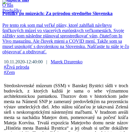
O nás
Prednášky
Potulky po múzeách: Za prírodou stredného Slovenska
Pre tento rok som mal veľké plány, ktoré zahŕňali návštevu
špičkových múzeí vo viacerých európskych veľkomestách. Svoje
zážitky som následne plánoval sprostredkovať vám, čitateľom In
Vivo magazínu. Ale človek mieni a COVID mení. Takže som sa
musel uspokojiť s dovolenkou na Slovensku. Našťastie tu stále je čo
objavovať a obdivovať.
10.11.2020-12:40:00 |
Marek Dzurenko
#
Živá príroda
#
Zem
Stredoslovenské múzeum (SSM) v Banskej Bystrici sídli v troch
budovách, z ktorých každá je sama o sebe významnou
architektonickou pamiatkou. Thurzov dom v historickom jadre
mesta na Námestí SNP je zameraný predovšetkým na prezentáciu
výstav umeleckých diel. Jeho stálou súčasťou je takzvaná Zelená
sieň s neskorogotickými nástennými maľbami. V hradnom areáli
mesta sa nachádza Matejov dom, pomenovaný na počesť kráľa
Mateja Korvína. Trvalá expozícia Matejovho domu nesie názov
„História mesta Banská Bystrica“ a jej obsah si určite dokážete