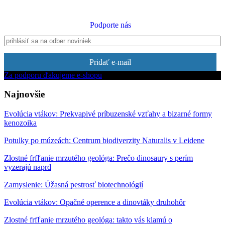
Podporte nás
Pridať e-mail
Za podporu ďakujeme e-shopu
Najnovšie
Evolúcia vtákov: Prekvapivé príbuzenské vzťahy a bizarné formy
kenozoika
Potulky po múzeách: Centrum biodiverzity Naturalis v Leidene
Zlostné frfľanie mrzutého geológa: Prečo dinosaury s perím
vyzerajú naprd
Zamyslenie: Úžasná pestrosť biotechnológií
Evolúcia vtákov: Opačné operence a dinovtáky druhohôr
Zlostné frfľanie mrzutého geológa: takto vás klamú o