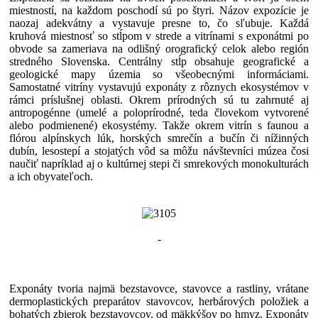
miestností, na každom poschodí sú po štyri. Názov expozície je
naozaj adekvátny a vystavuje presne to, čo sľubuje. Každá
kruhová miestnosť so stĺpom v strede a vitrínami s exponátmi po
obvode sa zameriava na odlišný orografický celok alebo región
stredného Slovenska. Centrálny stĺp obsahuje geografické a
geologické mapy územia so všeobecnými informáciami.
Samostatné vitríny vystavujú exponáty z rôznych ekosystémov v
rámci príslušnej oblasti. Okrem prírodných sú tu zahrnuté aj
antropogénne (umelé a poloprírodné, teda človekom vytvorené
alebo podmienené) ekosystémy. Takže okrem vitrín s faunou a
flórou alpínskych lúk, horských smrečín a bučín či nížinných
dubín, lesostepí a stojatých vôd sa môžu návštevníci múzea čosi
naučiť napríklad aj o kultúrnej stepi či smrekových monokulturách
a ich obyvateľoch.
-
Exponáty tvoria najmä bezstavovce, stavovce a rastliny, vrátane
dermoplastických preparátov stavovcov, herbárových položiek a
bohatých zbierok bezstavovcov, od mäkkýšov po hmyz. Exponáty