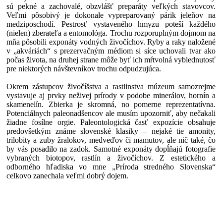
sú pekné a zachovalé, obzvlášť preparáty veľkých stavovcov.
Veľmi pôsobivý je dokonale vypreparovaný párik jeleňov na
medziposchodí. Pestrosť vystaveného hmyzu poteší každého
(nielen) zberateľa a entomológa. Trochu rozporuplným dojmom na
mňa pôsobili exponáty vodných živočíchov. Ryby a raky naložené
v „akváriách“ s prezervačným médiom si síce uchovali tvar ako
počas života, na druhej strane môže byť ich mŕtvolná vyblednutosť
pre niektorých návštevníkov trochu odpudzujúca.
Okrem zástupcov živočíšstva a rastlinstva múzeum samozrejme
vystavuje aj prvky neživej prírody v podobe minerálov, hornín a
skamenelín. Zbierka je skromná, no pomerne reprezentatívna.
Potenciálnych paleonadšencov ale musím upozorniť, aby nečakali
žiadne fosílne orgie. Paleontologická časť expozície obsahuje
predovšetkým známe slovenské klasiky – nejaké tie amonity,
trilobity a zuby žralokov, medveďov či mamutov, ale nič také, čo
by vás posadilo na zadok. Samotné exponáty dopĺňajú fotografie
vybraných biotopov, rastlín a živočíchov. Z estetického a
odborného hľadiska vo mne „Príroda stredného Slovenska“
celkovo zanechala veľmi dobrý dojem.