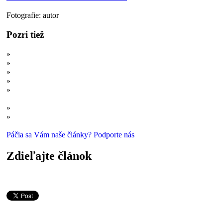
Fotografie: autor
Pozri tiež
»
Potulky po múzeách: Prírodovedné múzeum SNM v Bratislave
»
Potulky po múzeách: Najmodernejšie múzeum Slovenska
»
Potulky po múzeách: Naturhistorisches Museum Wien
»
Potulky po múzeách: Cleveland Natural History Museum
»
Potulky po múzeách: Carnegie Museum of Natural History v
Pittsburghu
»
Potulky po múzeách: Natural History Museum of Utah
»
Potulky po múzeách: Centrum biodiverzity Naturalis v Leidene
Páčia sa Vám naše články? Podporte nás
Zdieľajte článok