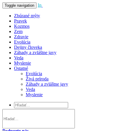
In
Vivo
Toggle navigation
Zbúrané mýty
Pravek
Kozmos
Zem
Zdravie
Evolúcia
Dejiny človeka
Záhady a zvláštne javy
Veda
Myslenie
Ostatné
Evolúcia
Živá príroda
Záhady a zvláštne javy
Veda
Myslenie
Podporte nás