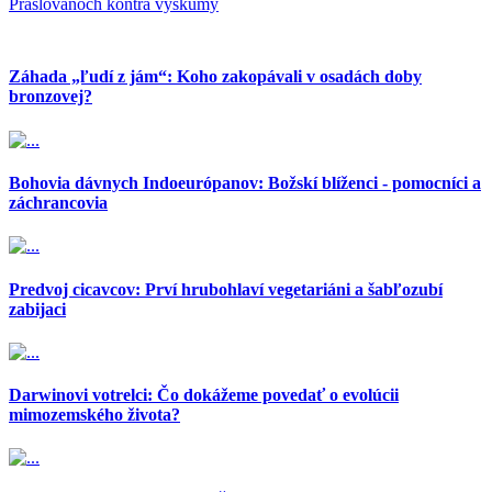
Praslovanoch kontra výskumy
Záhada „ľudí z jám“: Koho zakopávali v osadách doby
bronzovej?
Bohovia dávnych Indoeurópanov: Božskí blíženci - pomocníci a
záchrancovia
Predvoj cicavcov: Prví hrubohlaví vegetariáni a šabľozubí
zabijaci
Darwinovi votrelci: Čo dokážeme povedať o evolúcii
mimozemského života?