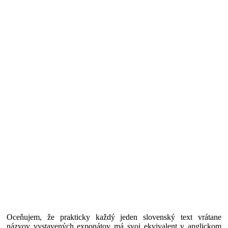
Oceňujem, že prakticky každý jeden slovenský text vrátane
názvov vystavených exponátov má svoj ekvivalent v anglickom