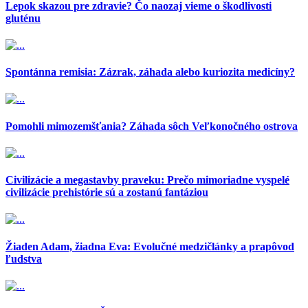
Lepok skazou pre zdravie? Čo naozaj vieme o škodlivosti
gluténu
Spontánna remisia: Zázrak, záhada alebo kuriozita medicíny?
Pomohli mimozemšťania? Záhada sôch Veľkonočného ostrova
Civilizácie a megastavby praveku: Prečo mimoriadne vyspelé
civilizácie prehistórie sú a zostanú fantáziou
Žiaden Adam, žiadna Eva: Evolučné medzičlánky a prapôvod
ľudstva