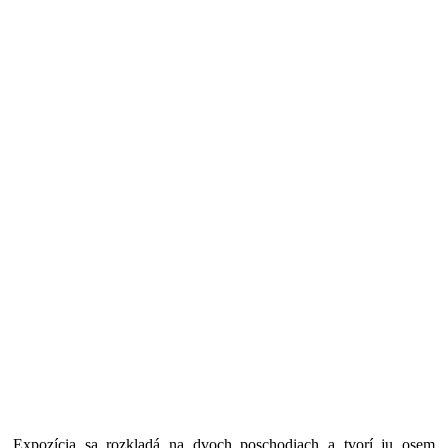
Expozícia sa rozkladá na dvoch poschodiach a tvorí ju osem