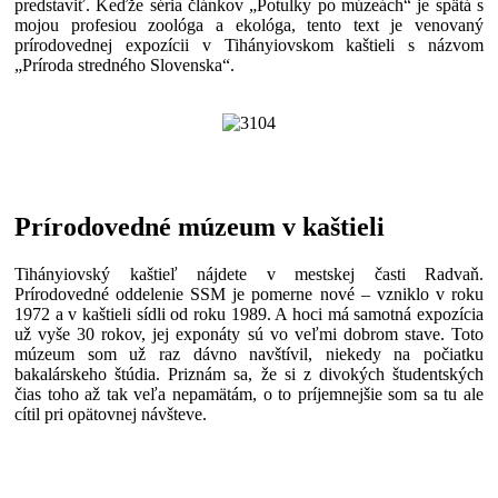
predstaviť. Keďže séria článkov „Potulky po múzeách“ je spätá s
mojou profesiou zoológa a ekológa, tento text je venovaný
prírodovednej expozícii v Tihányiovskom kaštieli s názvom
„Príroda stredného Slovenska“.
Prírodovedné múzeum v kaštieli
Tihányiovský kaštieľ nájdete v mestskej časti Radvaň.
Prírodovedné oddelenie SSM je pomerne nové – vzniklo v roku
1972 a v kaštieli sídli od roku 1989. A hoci má samotná expozícia
už vyše 30 rokov, jej exponáty sú vo veľmi dobrom stave. Toto
múzeum som už raz dávno navštívil, niekedy na počiatku
bakalárskeho štúdia. Priznám sa, že si z divokých študentských
čias toho až tak veľa nepamätám, o to príjemnejšie som sa tu ale
cítil pri opätovnej návšteve.