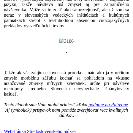
jazyku, takže návšteva má zmysel aj pre zahraničného
návštevníka. Môže sa to zdať ako samozrejmosť, ale už som sa
neraz v slovenských vedeckých inštitúciách a kultúrnych
pamiatkach stretol s trestuhodnou absenciou cudzojazyčných
prekladov vysvetľujúcich textov.
-
Takže ak vás zaujíma slovenská príroda a máte ako ja v určitom
zmysle morbídnu záľubu kochať sa pohľadom na vkusne
aranžované zbierky mŕtvych zvieratiek, určite pri návšteve
metropoly stredného Slovenska nevynechajte Tihányiovský
kaštieľ.
Tento článok sme Vám mohli priniesť vďaka
podpore na Patreone
.
Aj symbolický príspevok nám pomôže zverejňovať viac kvalitných
článkov.
Webstránka Stredoslovenského múzea