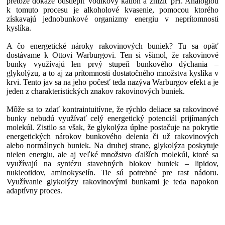
pretože dokáže odštiepiť vodíkový katión a znížiť pH. Analógiou
k tomuto procesu je alkoholové kvasenie, pomocou ktorého
získavajú jednobunkové organizmy energiu v neprítomnosti
kyslíka.
A čo energetické nároky rakovinových buniek? Tu sa opäť
dostávame k Ottovi Warburgovi. Ten si všimol, že rakovinové
bunky využívajú len prvý stupeň bunkového dýchania –
glykolýzu, a to aj za prítomnosti dostatočného množstva kyslíka v
krvi. Tento jav sa na jeho počesť teda nazýva Warburgov efekt a je
jeden z charakteristických znakov rakovinových buniek.
Môže sa to zdať kontraintuitívne, že rýchlo deliace sa rakovinové
bunky nebudú využívať celý energetický potenciál prijímaných
molekúl. Zistilo sa však, že glykolýza úplne postačuje na pokrytie
energetických nárokov bunkového delenia či už rakovinových
alebo normálnych buniek. Na druhej strane, glykolýza poskytuje
nielen energiu, ale aj veľké množstvo ďalších molekúl, ktoré sa
využívajú na syntézu stavebných blokov buniek – lipidov,
nukleotidov, aminokyselín. Tie sú potrebné pre rast nádoru.
Využívanie glykolýzy rakovinovými bunkami je teda napokon
adaptívny proces.