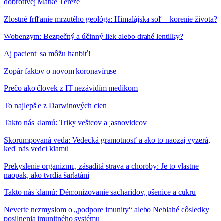
dobrotivej Matke Tereze
Zlostné frfľanie mrzutého geológa: Himalájska soľ – korenie života?
Wobenzym: Bezpečný a účinný liek alebo drahé lentilky?
Aj pacienti sa môžu hanbiť!
Zopár faktov o novom koronavíruse
Prečo ako človek z IT nezávidím medikom
To najlepšie z Darwinových cien
Takto nás klamú: Triky veštcov a jasnovidcov
Skorumpovaná veda: Vedecká gramotnosť a ako to naozaj vyzerá,
keď nás vedci klamú
Prekyslenie organizmu, zásaditá strava a choroby: Je to vlastne
naopak, ako tvrdia šarlatáni
Takto nás klamú: Démonizovanie sacharidov, pšenice a cukru
Neverte nezmyslom o „podpore imunity“ alebo Neblahé dôsledky
posilnenia imunitného systému