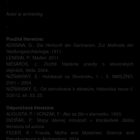
-
Autor je archeológ.
-
Použitá literatúra:
KOSSINA, G.: Die Herkunft der Germanen. Zur Methode der
Siedlungsarchäologie. 1911.
LENDVAI, P.: Maďari. 2011.
MÉSÁROŠ, J.: Zložité hľadanie pravdy o slovenských
dejinách, Veda, 2004.
NIŽŇANSKÝ, E.: Holokaust na Slovensku, 1 – 5. NMS/ZNO,
2001 – 2004.
NIŽŇANSKÝ, E.: Od demokracie k diktatúre, Historická revue č.
3/2012, str. 23, 25.
Odporúčaná literatúra:
AUGUSTA, P. / HONZÁK, F.: Ako sa žilo v staroveku. 1993.
DVOŘÁK, P.: Stopy dávnej minulosti + ktorákoľvek ďalšia
literatúra od autora
FEDER, K.: Frauds, Myths and Mysteries: Science and
Pseudoscience in Archaeology. 2014.