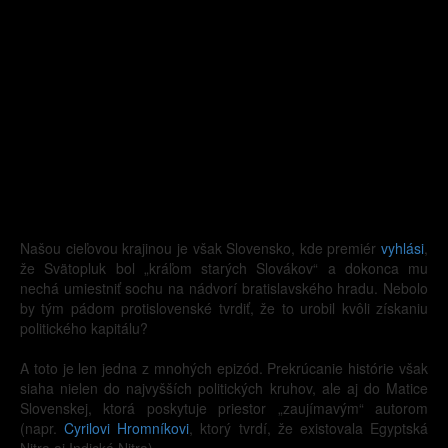
Našou cieľovou krajinou je však Slovensko, kde premiér
vyhlási
,
že Svätopluk bol „kráľom starých Slovákov“ a dokonca mu
nechá umiestniť sochu na nádvorí bratislavského hradu. Nebolo
by tým pádom protislovenské tvrdiť, že to urobil kvôli získaniu
politického kapitálu?
A toto je len jedna z mnohých epizód. Prekrúcanie histórie však
siaha nielen do najvyšších politických kruhov, ale aj do Matice
Slovenskej, ktorá poskytuje priestor „zaujímavým“ autorom
(napr.
Cyrilovi Hromníkovi
, ktorý tvrdí, že existovala Egyptská