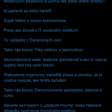
Wobenzym: Bezpečný a účinný liek alebo drahé lentilky?
Aj pacienti sa môžu hanbiť!
Zopár faktov o novom koronavíruse
Prečo ako človek z IT nezávidím medikom
To najlepšie z Darwinových cien
Takto nás klamú: Triky veštcov a jasnovidcov
Skorumpovaná veda: Vedecká gramotnosť a ako to naozaj
vyzerá, keď nás vedci klamú
Prekyslenie organizmu, zásaditá strava a choroby: Je to
vlastne naopak, ako tvrdia šarlatáni
Takto nás klamú: Démonizovanie sacharidov, pšenice a
cukru
Neverte nezmyslom o „podpore imunity“ alebo Neblahé
dôsledky posilnenia imunitného systému