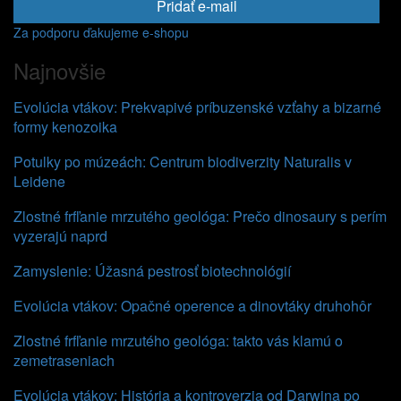
Pridať e-mail
Za podporu ďakujeme e-shopu
Najnovšie
Evolúcia vtákov: Prekvapivé príbuzenské vzťahy a bizarné
formy kenozoika
Potulky po múzeách: Centrum biodiverzity Naturalis v
Leidene
Zlostné frfľanie mrzutého geológa: Prečo dinosaury s perím
vyzerajú naprd
Zamyslenie: Úžasná pestrosť biotechnológií
Evolúcia vtákov: Opačné operence a dinovtáky druhohôr
Zlostné frfľanie mrzutého geológa: takto vás klamú o
zemetraseniach
Evolúcia vtákov: História a kontroverzia od Darwina po