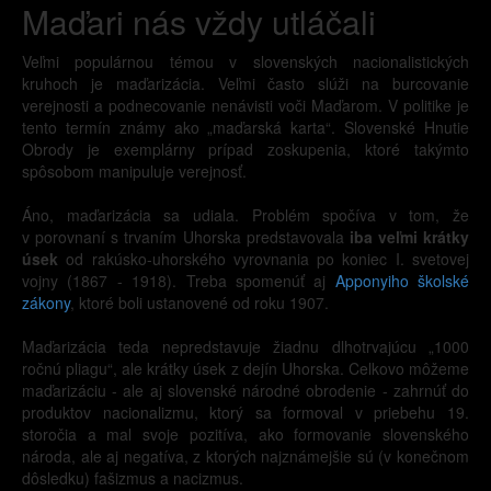
Maďari nás vždy utláčali
Veľmi populárnou témou v slovenských nacionalistických
kruhoch je maďarizácia. Veľmi často slúži na burcovanie
verejnosti a podnecovanie nenávisti voči Maďarom. V politike je
tento termín známy ako „maďarská karta“. Slovenské Hnutie
Obrody je exemplárny prípad zoskupenia, ktoré takýmto
spôsobom manipuluje verejnosť.
Áno, maďarizácia sa udiala. Problém spočíva v tom, že
v porovnaní s trvaním Uhorska predstavovala
iba veľmi krátky
úsek
od rakúsko-uhorského vyrovnania po koniec I. svetovej
vojny (1867 - 1918). Treba spomenúť aj
Apponyiho školské
zákony
, ktoré boli ustanovené od roku 1907.
Maďarizácia teda nepredstavuje žiadnu dlhotrvajúcu „1000
ročnú pliagu“, ale krátky úsek z dejín Uhorska. Celkovo môžeme
maďarizáciu - ale aj slovenské národné obrodenie - zahrnúť do
produktov nacionalizmu, ktorý sa formoval v priebehu 19.
storočia a mal svoje pozitíva, ako formovanie slovenského
národa, ale aj negatíva, z ktorých najznámejšie sú (v konečnom
dôsledku) fašizmus a nacizmus.