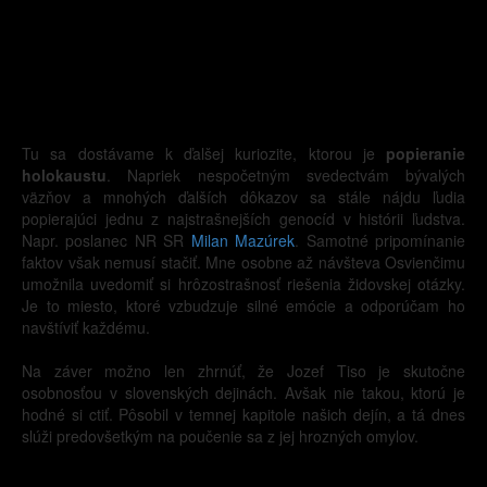
Tu sa dostávame k ďalšej kuriozite, ktorou je
popieranie
holokaustu
. Napriek nespočetným svedectvám bývalých
väzňov a mnohých ďalších dôkazov sa stále nájdu ľudia
popierajúci jednu z najstrašnejších genocíd v histórii ľudstva.
Napr. poslanec NR SR
Milan Mazúrek
. Samotné pripomínanie
faktov však nemusí stačiť. Mne osobne až návšteva Osvienčimu
umožnila uvedomiť si hrôzostrašnosť riešenia židovskej otázky.
Je to miesto, ktoré vzbudzuje silné emócie a odporúčam ho
navštíviť každému.
Na záver možno len zhrnúť, že Jozef Tiso je skutočne
osobnosťou v slovenských dejinách. Avšak nie takou, ktorú je
hodné si ctiť. Pôsobil v temnej kapitole našich dejín, a tá dnes
slúži predovšetkým na poučenie sa z jej hrozných omylov.