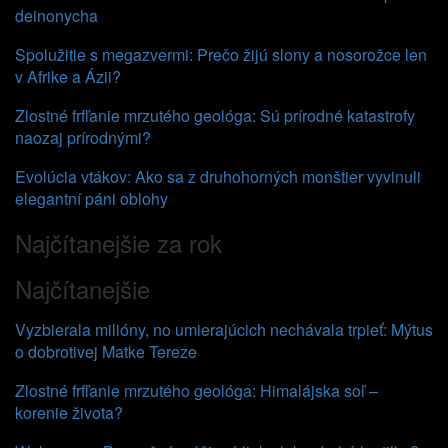
deinonycha
Spolužitie s megazvermi: Prečo žijú slony a nosorožce len
v Afrike a Ázii?
Zlostné frfľanie mrzutého geológa: Sú prírodné katastrofy
naozaj prírodnými?
Evolúcia vtákov: Ako sa z druhohorných monštier vyvinuli
elegantní páni oblohy
Najčítanejšie za rok
Najčítanejšie
Vyzbierala milióny, no umierajúcich nechávala trpieť: Mýtus
o dobrotivej Matke Tereze
Zlostné frfľanie mrzutého geológa: Himalájska soľ –
korenie života?