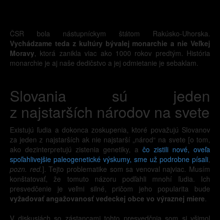
ČSR bola nástupníckym štátom Rakúsko-Uhorska.
Vychádzame teda z kultúry bývalej monarchie a nie Veľkej
Moravy
, ktorá zanikla viac ako 1000 rokov predtým. História
monarchie je aj naše dedičstvo a jej odmietanie je sebaklam.
Slovania sú jeden
z najstarších národov na svete
Existujú ľudia a dokonca zoskupenia, ktoré považujú Slovanov
za jeden z najstarších ak nie najstarší „národ“ na svete [o tom,
ako dezinterpretujú zistenia genetiky, a
čo zistili nové, oveľa
spoľahlivejšie paleogenetické výskumy, sme už podrobne písali
,
pozn. red.
]. Tejto problematike som sa venoval najviac. Musím
konštatovať, že tomuto názoru podľahli mnohí ľudia. Ich
presvedčenie je veľmi silné, pričom jeho popularita bude
vyžadovať angažovanosť vedeckej obce vo výraznej miere
.
V diskusiách so zástancami tohto presvedčnia som si všimol