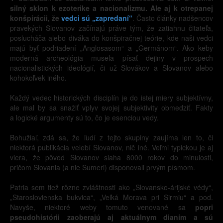
silný sklon k ezoterike a nacionalizmu. Ale aj k otrepanej
konšpirácii, že
vedci sú „zapredaní“
. Často články nadšencov
pravekých Slovanov začínajú práve tým, že zatiahnu čitateľa,
poslucháča alebo diváka do konšpiračnej teórie, kde naši vedci
majú byť podriadení „Anglosasom“ a „Germánom“. Ako keby
moderná archeológia musela písať dejiny v prospech
nacionalistických ideológií, či už Slovákov a Slovanov alebo
kohokoľvek iného.
Každý vedec historických disciplín je do istej miery subjektívny,
ale mal by sa snažiť vplyv svojej subjektivity obmedziť. Fakty
a logické argumenty sú to, čo je esenciou vedy.
Bohužiaľ, zdá sa, že ľudí z tejto skupiny zaujíma len to, či
niektorá publikácia velebí Slovanov, nič iné. Veľmi typickou je aj
viera, že pôvod Slovanov siaha 8000 rokov do minulosti,
pričom Slovania (a nie Sumeri) disponovali prvým písmom.
Patria sem tiež rôzne zvláštnosti ako „Slovansko-árijské védy“,
„Staroslovienska bukvica“, „Veľká Morava pri Sirmiu“ a pod.
Navyše, niektoré weby tomuto venované sa
popri
pseudohistórii zaoberajú aj aktuálnym dianím a sú