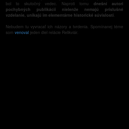
bol to skutočný vedec. Naproti tomu
dnešní autori
pochybných publikácií nielenže nemajú príslušné
vzdelanie, unikajú im elementárne historické súvislosti
.
Nebudem tu vyvracať ich názory a tvrdenia. Spomínanej téme
som
venoval
jeden diel relácie Relikviár.