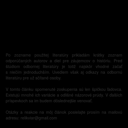
Po zozname použitej literatúry prikladám krátky zoznam
odporúčaných autorov a diel pre záujemcov o históriu. Pred
štúdiom odbornej literatúry je totiž najskôr vhodné začať
s niečím jednoduchším. Uvediem však aj odkazy na odbornú
literatúru pre už sčítané osoby.
V tomto článku spomenuté zoskupenia sú len špičkou ľadovca.
Existujú mnohé ich variácie a odlišné názorové prúdy. V ďalších
príspevkoch sa im budem dôslednejšie venovať.
Otázky a reakcie na môj článok posielajte prosím na mailovú
adresu: relikviar@gmail.com