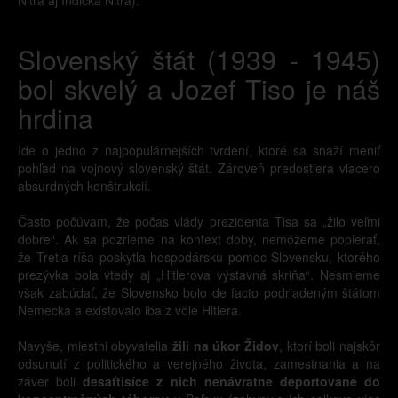
Nitra aj Indická Nitra).
Slovenský štát (1939 - 1945)
bol skvelý a Jozef Tiso je náš
hrdina
Ide o jedno z najpopulárnejších tvrdení, ktoré sa snaží meniť
pohľad na vojnový slovenský štát. Zároveň predostiera viacero
absurdných konštrukcií.
Často počúvam, že počas vlády prezidenta Tisa sa „žilo veľmi
dobre“. Ak sa pozrieme na kontext doby, nemôžeme popierať,
že Tretia ríša poskytla hospodársku pomoc Slovensku, ktorého
prezývka bola vtedy aj „Hitlerova výstavná skriňa“. Nesmieme
však zabúdať, že Slovensko bolo de facto podriadeným štátom
Nemecka a existovalo iba z vôle Hitlera.
Navyše, miestni obyvatelia
žili na úkor Židov
, ktorí boli najskôr
odsunutí z politického a verejného života, zamestnania a na
záver boli
desaťtisíce z nich nenávratne deportované do