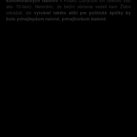
koncentračných táborov
v Poľsku (zahynulo ich celkovo viac
ako 70-tisíc). Netvrdím, že bežní občania vedeli kam Židov
odvážali, ale
vytvárať takéto alibi pre politické špičky by
bolo prinajlepšom naivné, prinajhoršom šialené
.