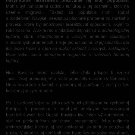
nevyhnutne neznamená prežívanie tej istej populácie
.
Mohla byť nahradená cudzou kultúrou a jej nositeľmi, ktorí na
územie imigrovali. Taktiež sa populácie mohli spájať
a rozdeľovať. Navyše, neexistujú písomné pramene zo staršieho
praveku, ktoré by umožňovali teoretizovať spôsobom, akým to
robil Kossina. A ak je reč o mladších dejinách a
o archeologickej
kultúre
, ktorú
stotožňujeme s určitým kmeňom opísaným
v písomných prameňoch, nie je jednoznačné,
či jej súčasťou bol
iba jeden kmeň a i ten sa mohol skladať z rôznych zoskupení
,
ktoré veľmi často
nemôžeme rozpoznať v nálezoch hmotnej
kultúry
.
Hoci Kossina nebol nacista, jeho diela prispeli k vzniku
„nacistickej archeológie“ a rastu popularity nacizmu v Nemecku.
Dnes hovoríme o ľuďoch s podobnými „chúťkami“, že trpia tzv.
kossinovým syndrómom.
Po II. svetovej vojne sa jeho názory uchytili hlavne vo východnej
Európe. V porovnaní s mnohými dnešnými samozvanými
bádateľmi však bol Gustaf Kossina kvalitným výskumníkom –
stal sa priekopníkom sídliskovej archeológie. Jeho definícia
archeologickej kultúry, aj keď zastaraná, sa dodnes používa aj
u nás. V skratke, aj keď boli jeho hypotézy po vojne vyvrátené,