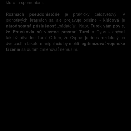
ktoré tu spomeniem.
Rozmach pseudohistórie
je prakticky celosvetový. V
jednotlivých krajinách sa ale prejavuje odlišne -
kľúčová je
národnostná príslušnosť
„bádateľa“. Napr.
Turek vám povie,
že Etruskovia sú vlastne prastarí Turci
a Cyprus obývali
taktiež pôvodne Turci. O tom, že Cyprus je dnes rozdelený na
dve časti a takéto manipulácie by mohli
legitimizovať vojenské
ťaženie
sa dúfam zmieňovať nemusím.