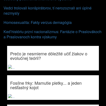
Vedci trolovali konšpirátorov, tí nerozoznali ani úplné
nezmysly
Homosexualita: Fakty verzus demagógia
Keď históriu przní nacionalizmus: Fantázie o Praslovákoch
a Praslovanoch kontra výskumy
Prečo je nesmierne dôležité učiť žiakov o
evolučnej teórii?
Fosílne frky: Mamutie pletky... a jeden
nešťastný kojot