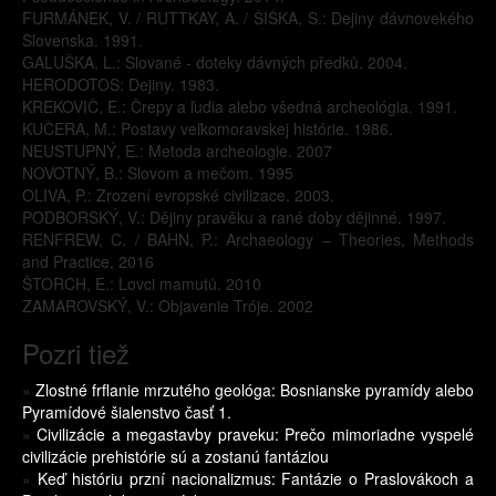
FURMÁNEK, V. / RUTTKAY, A. / ŠIŠKA, S.: Dejiny dávnovekého
Slovenska. 1991.
GALUŠKA, L.: Slované - doteky dávných předků. 2004.
HERODOTOS: Dejiny. 1983.
KREKOVIČ, E.: Črepy a ľudia alebo všedná archeológia. 1991.
KUČERA, M.: Postavy veľkomoravskej histórie. 1986.
NEUSTUPNÝ, E.: Metoda archeologie. 2007
NOVOTNÝ, B.: Slovom a mečom. 1995
OLIVA, P.: Zrození evropské civilizace. 2003.
PODBORSKÝ, V.: Dějiny pravěku a rané doby dějinné. 1997.
RENFREW, C. / BAHN, P.: Archaeology – Theories, Methods
and Practice, 2016
ŠTORCH, E.: Lovci mamutů. 2010
ZAMAROVSKÝ, V.: Objavenie Tróje. 2002
Pozri tiež
»
Zlostné frflanie mrzutého geológa: Bosnianske pyramídy alebo
Pyramídové šialenstvo časť 1.
»
Civilizácie a megastavby praveku: Prečo mimoriadne vyspelé
civilizácie prehistórie sú a zostanú fantáziou
»
Keď históriu przní nacionalizmus: Fantázie o Praslovákoch a