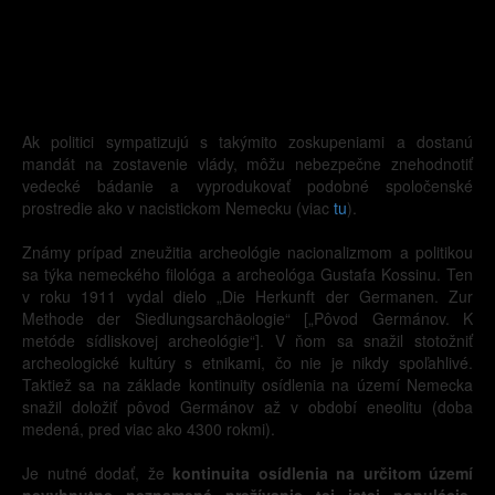
Ak politici sympatizujú s takýmito zoskupeniami a dostanú
mandát na zostavenie vlády, môžu nebezpečne znehodnotiť
vedecké bádanie a vyprodukovať podobné spoločenské
prostredie ako v nacistickom Nemecku (viac
tu
).
Známy prípad zneužitia archeológie nacionalizmom a politikou
sa týka nemeckého filológa a archeológa Gustafa Kossinu. Ten
v roku 1911 vydal dielo „Die Herkunft der Germanen. Zur
Methode der Siedlungsarchäologie“ [„Pôvod Germánov. K
metóde sídliskovej archeológie“]. V ňom sa snažil stotožniť
archeologické kultúry s etnikami, čo nie je nikdy spoľahlivé.
Taktiež sa na základe kontinuity osídlenia na území Nemecka
snažil doložiť pôvod Germánov až v období eneolitu (doba
medená, pred viac ako 4300 rokmi).
Je nutné dodať, že
kontinuita osídlenia na určitom území