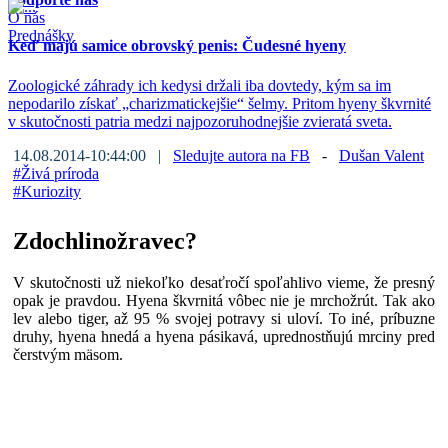
O nás
Prednášky
Keď majú samice obrovský penis: Čudesné hyeny
Zoologické záhrady ich kedysi držali iba dovtedy, kým sa im
nepodarilo získať „charizmatickejšie“ šelmy. Pritom hyeny škvrnité
v skutočnosti patria medzi najpozoruhodnejšie zvieratá sveta.
14.08.2014-10:44:00 |
Sledujte autora na FB
-
Dušan Valent
#
Živá príroda
#
Kuriozity
Zdochlinožravec?
V skutočnosti už niekoľko desaťročí spoľahlivo vieme, že presný
opak je pravdou. Hyena škvrnitá vôbec nie je mrchožrút. Tak ako
lev alebo tiger, až 95 % svojej potravy si uloví. To iné, príbuzne
druhy, hyena hnedá a hyena pásikavá, uprednostňujú mrciny pred
čerstvým mäsom.