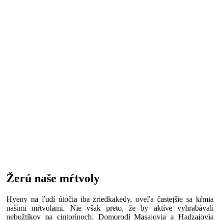
Žerú naše mŕtvoly
Hyeny na ľudí útočia iba zriedkakedy, oveľa častejšie sa kŕmia
našimi mŕtvolami. Nie však preto, že by aktíve vyhrabávali
nebožtíkov na cintorínoch. Domorodí Masajovia a Hadzajovia