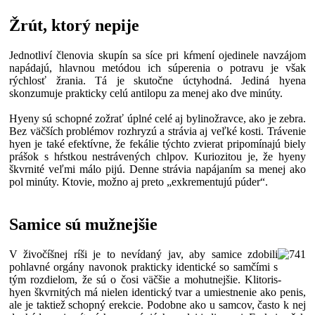
Žrút, ktorý nepije
Jednotliví členovia skupín sa síce pri kŕmení ojedinele navzájom
napádajú, hlavnou metódou ich súperenia o potravu je však
rýchlosť žrania. Tá je skutočne úctyhodná. Jediná hyena
skonzumuje prakticky celú antilopu za menej ako dve minúty.
Hyeny sú schopné zožrať úplné celé aj bylinožravce, ako je zebra.
Bez väčších problémov rozhryzú a strávia aj veľké kosti. Trávenie
hyen je také efektívne, že fekálie týchto zvierat pripomínajú biely
prášok s hŕstkou nestrávených chlpov. Kuriozitou je, že hyeny
škvrnité veľmi málo pijú. Denne strávia napájaním sa menej ako
pol minúty. Ktovie, možno aj preto „exkrementujú púder“.
Samice sú mužnejšie
V živočíšnej ríši je to nevídaný jav, aby samice zdobili
pohlavné orgány navonok prakticky identické so samčími s
tým rozdielom, že sú o čosi väčšie a mohutnejšie. Klitoris
-
hyen škvrnitých má nielen identický tvar a umiestnenie ako penis,
ale je taktiež schopný erekcie. Podobne ako u samcov, často k nej