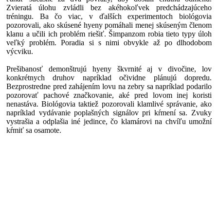
Zvieratá úlohu zvládli bez akéhokoľvek predchádzajúceho
tréningu. Ba čo viac, v ďalších experimentoch biológovia
pozorovali, ako skúsené hyeny pomáhali menej skúseným členom
klanu a učili ich problém riešiť. Šimpanzom robia tieto typy úloh
veľký problém. Poradia si s nimi obvykle až po dlhodobom
výcviku.
Prešibanosť demonštrujú hyeny škvrnité aj v divočine, lov
konkrétnych druhov napríklad očividne plánujú dopredu.
Bezprostredne pred zahájením lovu na zebry sa napríklad podarilo
pozorovať pachové značkovanie, aké pred lovom inej koristi
nenastáva. Biológovia taktiež pozorovali klamlivé správanie, ako
napríklad vydávanie poplašných signálov pri kŕmení sa. Zvuky
vystrašia a odplašia iné jedince, čo klamárovi na chvíľu umožní
kŕmiť sa osamote.