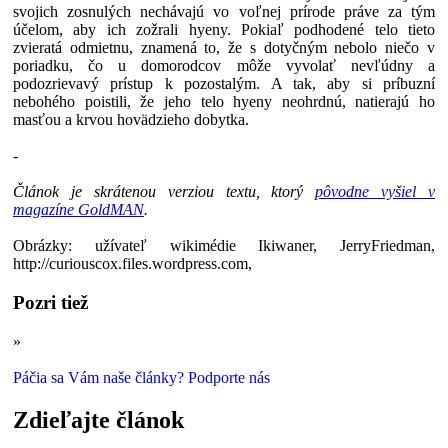
svojich zosnulých nechávajú vo voľnej prírode práve za tým
účelom, aby ich zožrali hyeny. Pokiaľ podhodené telo tieto
zvieratá odmietnu, znamená to, že s dotyčným nebolo niečo v
poriadku, čo u domorodcov môže vyvolať nevľúdny a
podozrievavý prístup k pozostalým. A tak, aby si príbuzní
nebohého poistili, že jeho telo hyeny neohrdnú, natierajú ho
masťou a krvou hovädzieho dobytka.
-
Článok je skrátenou verziou textu, ktorý
pôvodne vyšiel v
magazíne GoldMAN
.
Obrázky: užívateľ wikimédie Ikiwaner, JerryFriedman,
http://curiouscox.files.wordpress.com,
Pozri tiež
»
Keď hlavonožce lietajú: Kalamáry vo vzduchu
Páčia sa Vám naše články? Podporte nás
Zdieľajte článok