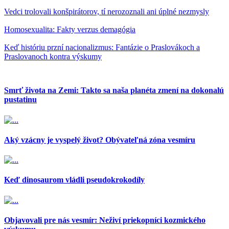
Vedci trolovali konšpirátorov, tí nerozoznali ani úplné nezmysly
Homosexualita: Fakty verzus demagógia
Keď históriu przní nacionalizmus: Fantázie o Praslovákoch a
Praslovanoch kontra výskumy
Smrť života na Zemi: Takto sa naša planéta zmení na dokonalú
pustatinu
Aký vzácny je vyspelý život? Obývateľná zóna vesmíru
Keď dinosaurom vládli pseudokrokodíly
Objavovali pre nás vesmír: Neživí priekopníci kozmického