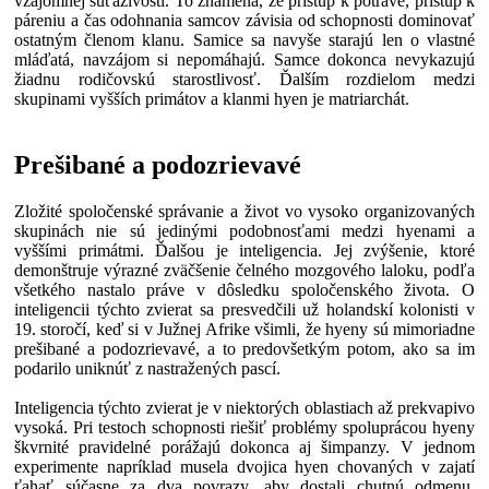
vzájomnej súťaživosti. To znamená, že prístup k potrave, prístup k
páreniu a čas odohnania samcov závisia od schopnosti dominovať
ostatným členom klanu. Samice sa navyše starajú len o vlastné
mláďatá, navzájom si nepomáhajú. Samce dokonca nevykazujú
žiadnu rodičovskú starostlivosť. Ďalším rozdielom medzi
skupinami vyšších primátov a klanmi hyen je matriarchát.
Prešibané a podozrievavé
Zložité spoločenské správanie a život vo vysoko organizovaných
skupinách nie sú jedinými podobnosťami medzi hyenami a
vyššími primátmi. Ďalšou je inteligencia. Jej zvýšenie, ktoré
demonštruje výrazné zväčšenie čelného mozgového laloku, podľa
všetkého nastalo práve v dôsledku spoločenského života. O
inteligencii týchto zvierat sa presvedčili už holandskí kolonisti v
19. storočí, keď si v Južnej Afrike všimli, že hyeny sú mimoriadne
prešibané a podozrievavé, a to predovšetkým potom, ako sa im
podarilo uniknúť z nastražených pascí.
Inteligencia týchto zvierat je v niektorých oblastiach až prekvapivo
vysoká. Pri testoch schopnosti riešiť problémy spoluprácou hyeny
škvrnité pravidelné porážajú dokonca aj šimpanzy. V jednom
experimente napríklad musela dvojica hyen chovaných v zajatí
ťahať súčasne za dva povrazy, aby dostali chutnú odmenu.