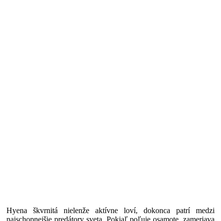
Hyena škvrnitá nielenže aktívne loví, dokonca patrí medzi
najschopnejšie predátory sveta. Pokiaľ poľuje osamote, zameriava