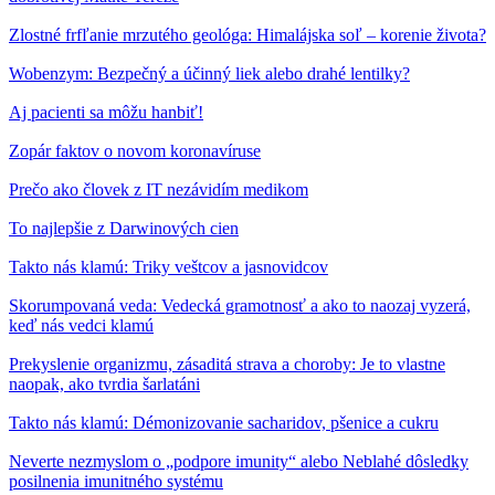
Zlostné frfľanie mrzutého geológa: Himalájska soľ – korenie života?
Wobenzym: Bezpečný a účinný liek alebo drahé lentilky?
Aj pacienti sa môžu hanbiť!
Zopár faktov o novom koronavíruse
Prečo ako človek z IT nezávidím medikom
To najlepšie z Darwinových cien
Takto nás klamú: Triky veštcov a jasnovidcov
Skorumpovaná veda: Vedecká gramotnosť a ako to naozaj vyzerá,
keď nás vedci klamú
Prekyslenie organizmu, zásaditá strava a choroby: Je to vlastne
naopak, ako tvrdia šarlatáni
Takto nás klamú: Démonizovanie sacharidov, pšenice a cukru
Neverte nezmyslom o „podpore imunity“ alebo Neblahé dôsledky
posilnenia imunitného systému