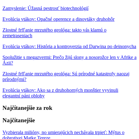
Zamyslenie: Úžasná pestrosť biotechnológií
Evolúcia vtákov: Opačné operence a dinovtáky druhohôr
Zlostné frfľanie mrzutého geológa: takto vás klamú o
zemetraseniach
Evolúcia vtákov: História a kontroverzia od Darwina po deinonycha
Spolužitie s megazvermi: Prečo žijú slony a nosorožce len v Afrike a
Ázii?
Zlostné frfľanie mrzutého geológa: Sú prírodné katastrofy naozaj
prírodnými?
Evolúcia vtákov: Ako sa z druhohorných monštier vyvinuli
elegantní páni oblohy
Najčítanejšie za rok
Najčítanejšie
Vyzbierala milióny, no umierajúcich nechávala trpieť: Mýtus o
dobrotivej Matke Tereze