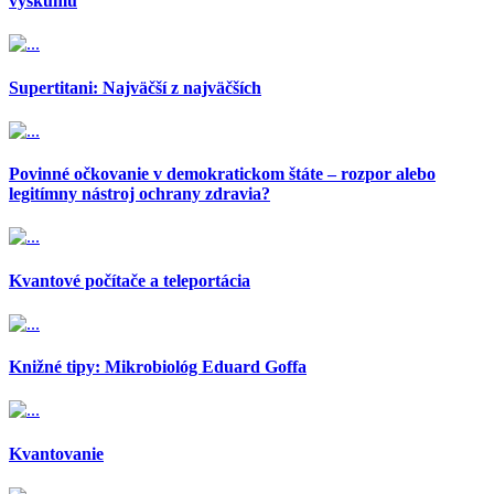
výskumu
Supertitani: Najväčší z najväčších
Povinné očkovanie v demokratickom štáte – rozpor alebo
legitímny nástroj ochrany zdravia?
Kvantové počítače a teleportácia
Knižné tipy: Mikrobiológ Eduard Goffa
Kvantovanie