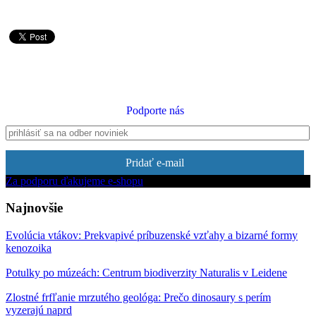
Podporte nás
Pridať e-mail
Za podporu ďakujeme e-shopu
Najnovšie
Evolúcia vtákov: Prekvapivé príbuzenské vzťahy a bizarné formy
kenozoika
Potulky po múzeách: Centrum biodiverzity Naturalis v Leidene
Zlostné frfľanie mrzutého geológa: Prečo dinosaury s perím
vyzerajú naprd