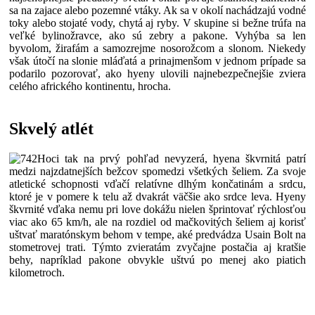
sa na zajace alebo pozemné vtáky. Ak sa v okolí nachádzajú vodné
toky alebo stojaté vody, chytá aj ryby. V skupine si bežne trúfa na
veľké bylinožravce, ako sú zebry a pakone. Vyhýba sa len
byvolom, žirafám a samozrejme nosorožcom a slonom. Niekedy
však útočí na slonie mláďatá a prinajmenšom v jednom prípade sa
podarilo pozorovať, ako hyeny ulovili najnebezpečnejšie zviera
celého afrického kontinentu, hrocha.
Skvelý atlét
Hoci tak na prvý pohľad nevyzerá, hyena škvrnitá patrí
medzi najzdatnejších bežcov spomedzi všetkých šeliem. Za svoje
atletické schopnosti vďačí relatívne dlhým končatinám a srdcu,
ktoré je v pomere k telu až dvakrát väčšie ako srdce leva. Hyeny
škvrnité vďaka nemu pri love dokážu nielen šprintovať rýchlosťou
viac ako 65 km/h, ale na rozdiel od mačkovitých šeliem aj korisť
uštvať maratónskym behom v tempe, aké predvádza Usain Bolt na
stometrovej trati. Týmto zvieratám zvyčajne postačia aj kratšie
behy, napríklad pakone obvykle uštvú po menej ako piatich
kilometroch.