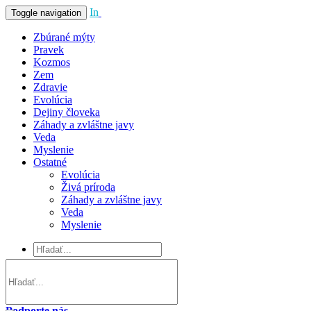
In
Vivo
Toggle navigation
Zbúrané mýty
Pravek
Kozmos
Zem
Zdravie
Evolúcia
Dejiny človeka
Záhady a zvláštne javy
Veda
Myslenie
Ostatné
Evolúcia
Živá príroda
Záhady a zvláštne javy
Veda
Myslenie
Podporte nás