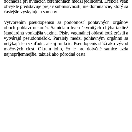
dochádza pri uvítacích ceremóniách medzi jedincami. Erekcia však
obvykle predstavuje prejav submisívnosti, nie dominancie, ktorý sa
častejšie vyskytuje u samcov.
Vytvorením pseudopenisu sa podobnosť pohlavných orgánov
oboch pohlaví nekončí. Samiciam hyen škvrnitých chýba taktiež
štandardná vonkajšia vagína. Pisky vaginálnej oblasti totiž zrástli a
vytvárajú pseudomiešok. Paralely medzi pohlavným orgánmi sa
netýkajú len vzhľadu, ale aj funkcie. Pseudopenis slúži ako vývod
močových ciest. Okrem toho, čo je pre dotyčné samice azda
najnepríjemnejšie, taktiež ako pôrodná cesta.