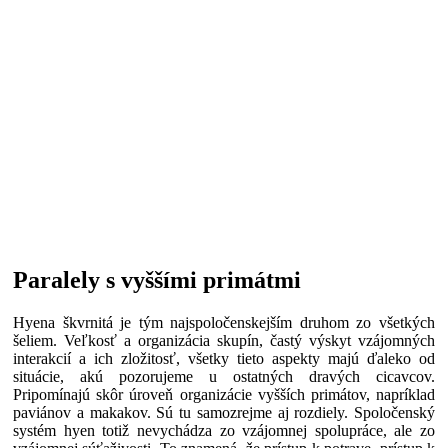
Paralely s vyššími primátmi
Hyena škvrnitá je tým najspoločenskejším druhom zo všetkých
šeliem. Veľkosť a organizácia skupín, častý výskyt vzájomných
interakcií a ich zložitosť, všetky tieto aspekty majú ďaleko od
situácie, akú pozorujeme u ostatných dravých cicavcov.
Pripomínajú skôr úroveň organizácie vyšších primátov, napríklad
paviánov a makakov. Sú tu samozrejme aj rozdiely. Spoločenský
systém hyen totiž nevychádza zo vzájomnej spolupráce, ale zo