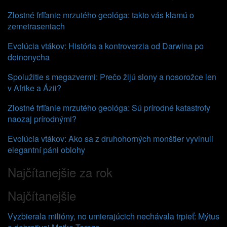
Zlostné frfľanie mrzutého geológa: takto vás klamú o
zemetraseniach
Evolúcia vtákov: História a kontroverzia od Darwina po
deinonycha
Spolužitie s megazvermi: Prečo žijú slony a nosorožce len
v Afrike a Ázii?
Zlostné frfľanie mrzutého geológa: Sú prírodné katastrofy
naozaj prírodnými?
Evolúcia vtákov: Ako sa z druhohorných monštier vyvinuli
elegantní páni oblohy
Najčítanejšie za rok
Najčítanejšie
Vyzbierala milióny, no umierajúcich nechávala trpieť: Mýtus