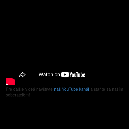
Pre ďalšie videá navštívte
náš YouTube kanál
a staňte sa naším
odberateľom!