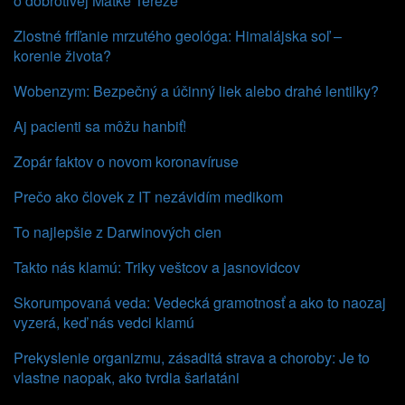
o dobrotivej Matke Tereze
Zlostné frfľanie mrzutého geológa: Himalájska soľ –
korenie života?
Wobenzym: Bezpečný a účinný liek alebo drahé lentilky?
Aj pacienti sa môžu hanbiť!
Zopár faktov o novom koronavíruse
Prečo ako človek z IT nezávidím medikom
To najlepšie z Darwinových cien
Takto nás klamú: Triky veštcov a jasnovidcov
Skorumpovaná veda: Vedecká gramotnosť a ako to naozaj
vyzerá, keď nás vedci klamú
Prekyslenie organizmu, zásaditá strava a choroby: Je to
vlastne naopak, ako tvrdia šarlatáni