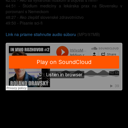
42:02 - Ako sa vyvarovať hoaxom a bojovať s nimi?
44:51 - Štúdium medicíny a lekárska prax na Slovensku v
porovnaní s Nemeckom
48:27 - Ako zlepšiť slovenské zdravotníctvo
49:50 - Písanie sci-fi
Link na priame stiahnutie audio súboru
(MP3/97MB)