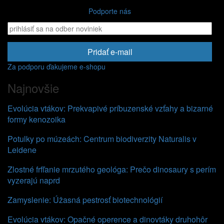
Podporte nás
Pridať e-mail
Za podporu ďakujeme e-shopu
Najnovšie
Evolúcia vtákov: Prekvapivé príbuzenské vzťahy a bizarné
formy kenozoika
Potulky po múzeách: Centrum biodiverzity Naturalis v
Leidene
Zlostné frfľanie mrzutého geológa: Prečo dinosaury s perím
vyzerajú naprd
Zamyslenie: Úžasná pestrosť biotechnológií
Evolúcia vtákov: Opačné operence a dinovtáky druhohôr