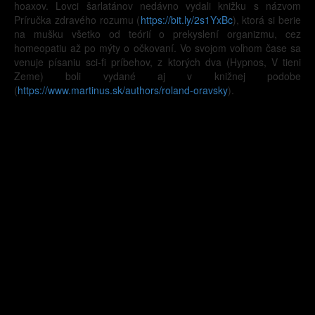
hoaxov. Lovci šarlatánov nedávno vydali knižku s názvom
Príručka zdravého rozumu (
https://bit.ly/2s1YxBc
), ktorá si berie
na mušku všetko od teórií o prekyslení organizmu, cez
homeopatiu až po mýty o očkovaní. Vo svojom voľnom čase sa
venuje písaniu sci-fi príbehov, z ktorých dva (Hypnos, V tieni
Zeme) boli vydané aj v knižnej podobe
(
https://www.martinus.sk/authors/roland-oravsky
).