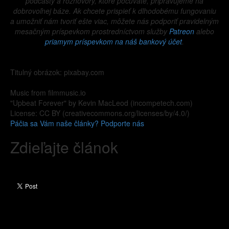
podcasty a rozhovory, ktoré počúvate, pripravujeme na
dobrovoľnej báze. Ak chcete prispieť k dlhodobému fungovaniu
a umožniť nám tvoriť ešte viac, môžete nás podporiť pravidelným
mesačným príspevkom prostredníctvom služby
Patreon
alebo
priamym príspevkom na náš bankový účet
.
Titulný obrázok: pixabay.com
Music from filmmusic.io
"Upbeat Forever" by Kevin MacLeod (incompetech.com)
License: CC BY (creativecommons.org/licenses/by/4.0/)
Páčia sa Vám naše články? Podporte nás
Zdieľajte článok