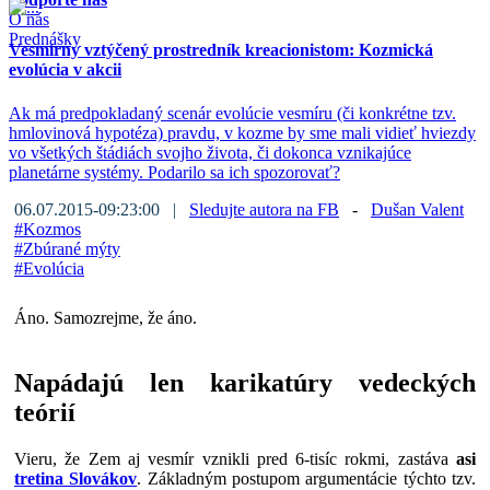
O nás
Prednášky
Vesmírny vztýčený prostredník kreacionistom: Kozmická
evolúcia v akcii
Ak má predpokladaný scenár evolúcie vesmíru (či konkrétne tzv.
hmlovinová hypotéza) pravdu, v kozme by sme mali vidieť hviezdy
vo všetkých štádiách svojho života, či dokonca vznikajúce
planetárne systémy. Podarilo sa ich spozorovať?
06.07.2015-09:23:00 |
Sledujte autora na FB
-
Dušan Valent
#
Kozmos
#
Zbúrané mýty
#
Evolúcia
Áno. Samozrejme, že áno.
Napádajú len karikatúry vedeckých
teórií
Vieru, že Zem aj vesmír vznikli pred 6-tisíc rokmi, zastáva
asi
tretina Slovákov
. Základným postupom argumentácie týchto tzv.