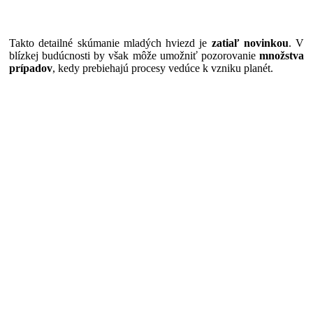
Takto detailné skúmanie mladých hviezd je
zatiaľ novinkou
. V
blízkej budúcnosti by však môže umožniť pozorovanie
množstva
prípadov
, kedy prebiehajú procesy vedúce k vzniku planét.