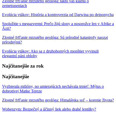
Zlostné frfľanie mrzutého geológa: takto vás klamú o
zemetraseniach
Evolúcia vtákov: História a kontroverzia od Darwina po deinonycha
Spolužitie s megazvermi: Prečo žijú slony a nosorožce len v Afrike a
Ázii?
Zlostné frfľanie mrzutého geológa: Sú prírodné katastrofy naozaj
prírodnými?
Evolúcia vtákov: Ako sa z druhohorných monštier vyvinuli
elegantní páni oblohy
Najčítanejšie za rok
Najčítanejšie
Vyzbierala milióny, no umierajúcich nechávala trpieť: Mýtus o
dobrotivej Matke Tereze
Zlostné frfľanie mrzutého geológa: Himalájska soľ – korenie života?
Wobenzym: Bezpečný a účinný liek alebo drahé lentilky?