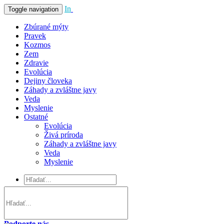
In
Vivo
Toggle navigation
Zbúrané mýty
Pravek
Kozmos
Zem
Zdravie
Evolúcia
Dejiny človeka
Záhady a zvláštne javy
Veda
Myslenie
Ostatné
Evolúcia
Živá príroda
Záhady a zvláštne javy
Veda
Myslenie
Podporte nás