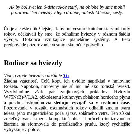
Ak by bol svet len 6-tisíc rokov starý, na oblohe by sme mohli
pozorovať len hviezdy v tejto drobnej oblasti Mliečnej cesty.
Čo je ale ešte dôležitejšie, ak by bol vesmír skutočne starý miliardy
rokov, očakávali by sme, že odhalíme hviezdy v rôznom štádiu
vývoja. Dokonca vznikajúce planetárne systémy. A tieto
predpovede pozorovanie vesmíru skutočne potvrdilo.
Rodiace sa hviezdy
Viac o zrode hviezd sa dočítate
TU
.
Žiadna vzácnosť. Celú kopu ich uvidíte napríklad v hmlovine
Rozeta. Napokon, hmloviny nie sú nič iné ako rodiská hviezd.
Vyzdvihnime však pár zaujímavých príkladov. Hviezdu
W75N(B)-VLA2, obkolesenú kruhovým oblakom horúceho plynu
a prachu, astronómovia
sledujú vyvíjať sa v reálnom čase
.
Pozorovania v rozpätí osemnástich rokov odhalili zmenu tvaru
telesa, jeho magnetického poľa aj tzv. solárneho vetra. Ten získal
zreteľný tvar a smer - kompaktná oblasť horúceho ionizovaného
žiarenia sa sformovala do predĺženého prúdu, ktorý rýchlejšie
vytryskuje z pólov.