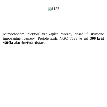
-
Mimochodom, niektoré vznikajúce hviezdy dosahujú skutočne
impozantné rozmery. Protohviezda NGC 7538 je asi
300-krát
väčšia ako slnečná sústava
.