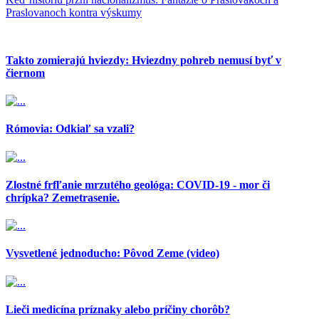
Praslovanoch kontra výskumy
Takto zomierajú hviezdy: Hviezdny pohreb nemusí byť v
čiernom
Rómovia: Odkiaľ sa vzali?
Zlostné frfľanie mrzutého geológa: COVID-19 - mor či
chrípka? Zemetrasenie.
Vysvetlené jednoducho: Pôvod Zeme (video)
Lieči medicína príznaky alebo príčiny chorôb?