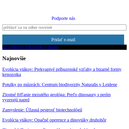
Podporte nás
Pridať e-mail
Za podporu ďakujeme e-shopu
Najnovšie
Evolúcia vtákov: Prekvapivé príbuzenské vzťahy a bizarné formy
kenozoika
Potulky po múzeách: Centrum biodiverzity Naturalis v Leidene
Zlostné frfľanie mrzutého geológa: Prečo dinosaury s perím
vyzerajú naprd
Zamyslenie: Úžasná pestrosť biotechnológií
Evolúcia vtákov: Opačné operence a dinovtáky druhohôr