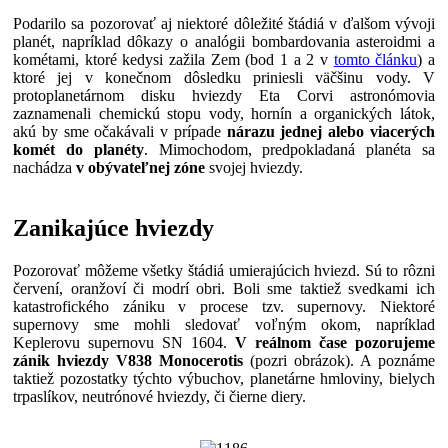
Podarilo sa pozorovať aj niektoré dôležité štádiá v ďalšom vývoji
planét, napríklad dôkazy o analógii bombardovania asteroidmi a
kométami, ktoré kedysi zažila Zem (bod 1 a 2 v
tomto článku
) a
ktoré jej v konečnom dôsledku priniesli väčšinu vody. V
protoplanetárnom disku hviezdy Eta Corvi astronómovia
zaznamenali chemickú stopu vody, hornín a organických látok,
akú by sme očakávali v prípade
nárazu jednej alebo viacerých
komét do planéty
. Mimochodom, predpokladaná planéta sa
nachádza
v obývateľnej zóne
svojej hviezdy.
Zanikajúce hviezdy
Pozorovať môžeme všetky štádiá umierajúcich hviezd. Sú to rôzni
červení, oranžoví či modrí obri. Boli sme taktiež svedkami ich
katastrofického zániku v procese tzv. supernovy. Niektoré
supernovy sme mohli sledovať voľným okom, napríklad
Keplerovu supernovu SN 1604.
V reálnom čase pozorujeme
zánik hviezdy V838 Monocerotis
(pozri obrázok). A poznáme
taktiež pozostatky týchto výbuchov, planetárne hmloviny, bielych
trpaslíkov, neutrónové hviezdy, či čierne diery.