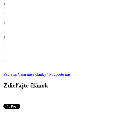
»
Vek vesmíru? Zodpovedaná otázka!
»
Evolúcia v akcii: Rodiace sa druhy
»
Žiaden Adam, žiadna Eva: Evolučné medzičlánky a prapôvod
ľudstva
»
Hady a ryby s nohami, kráčajúce veľryby: „Medzičlánky“
veľkolepých evolučných premien
»
Evolúcia v akcii II: Kráčajúce ryby aj dýchanie zadkom
»
Aj teória, aj vedecký fakt: Čo treba vedieť o evolúcii.
»
Potopa sveta: O dôkazoch, mýtoch a naivite
»
Proputinovskej propagande už vadí aj evolúcia. A tak šíri hlúpy
otrepaný hoax
»
Dozvuky počiatku: Matuzalemovia a duchovia vesmíru
»
Takto zomierajú hviezdy: Hviezdny pohreb nemusí byť v
čiernom
Páčia sa Vám naše články? Podporte nás
Zdieľajte článok