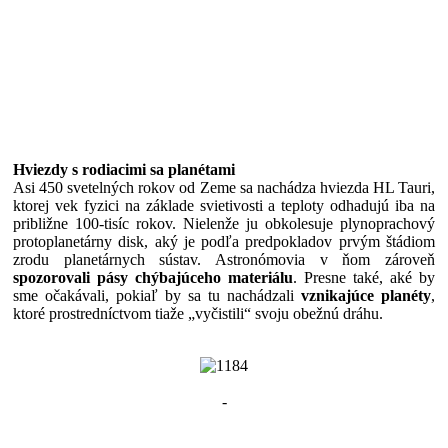
Hviezdy s rodiacimi sa planétami
Asi 450 svetelných rokov od Zeme sa nachádza hviezda HL Tauri,
ktorej vek fyzici na základe svietivosti a teploty odhadujú iba na
približne 100-tisíc rokov. Nielenže ju obkolesuje plynoprachový
protoplanetárny disk, aký je podľa predpokladov prvým štádiom
zrodu planetárnych sústav. Astronómovia v ňom zároveň
spozorovali pásy chýbajúceho materiálu
. Presne také, aké by
sme očakávali, pokiaľ by sa tu nachádzali
vznikajúce planéty
,
ktoré prostredníctvom tiaže „vyčistili“ svoju obežnú dráhu.
-