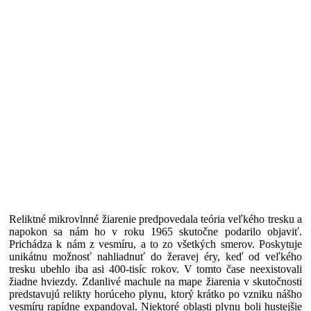
Reliktné mikrovlnné žiarenie predpovedala teória veľkého tresku a
napokon sa nám ho v roku 1965 skutočne podarilo objaviť.
Prichádza k nám z vesmíru, a to zo všetkých smerov. Poskytuje
unikátnu možnosť nahliadnuť do žeravej éry, keď od veľkého
tresku ubehlo iba asi 400-tisíc rokov. V tomto čase neexistovali
žiadne hviezdy. Zdanlivé machule na mape žiarenia v skutočnosti
predstavujú relikty horúceho plynu, ktorý krátko po vzniku nášho
vesmíru rapídne expandoval. Niektoré oblasti plynu boli hustejšie