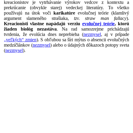
kreacionistov je vytrhávanie výrokov vedcov z kontextu a
prekrúcanie (obvykle starej) vedeckej literatúry. To všetko
používajú na útok voči
karikatúre
evolučnej teórie (klamlivý
argument slameného strašiaka,
tzv. straw man fallacy
).
Kreacionisti vlastne napádajú verziu
evolučnej teórie
, ktorú
žiaden biológ nezastáva
. Na rad samozrejme prichádzajú
tvrdenia, že evolúcia dnes neprebieha (
nezmysel
, aj v prípade
„veľkých“ zmien
). S obľubou sa šíri mýtus o absencii evolučných
medzičlánkov (
nezmysel
) alebo o údajných dôkazoch potopy sveta
(
nezmysel
).