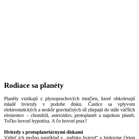
Rodiace sa planéty
Planéty vznikajú z plynoprachových mračien, ktoré obkolesujú
mladé hviezdy v podobe disku. Častice sa vplyvom
elektrostatických a neskôr gravitačných síl zliepajú do stále väčších
elementov – chondrúl, asteroidov, protoplanét a napokon planét.
Toľko hovorí hypotéza. A čo hovorí prax?
Hviezdy s protoplanetárnymi diskami
Vidieť ich možno napríklad v „rodisku hviezd“ v hmlovine Orion