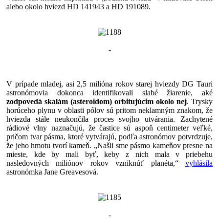
alebo okolo hviezd HD 141943 a HD 191089.
-
V prípade mladej, asi 2,5 milióna rokov starej hviezdy DG Tauri
astronómovia dokonca identifikovali slabé žiarenie, aké
zodpovedá skalám (asteroidom) orbitujúcim okolo nej
. Trysky
horúceho plynu v oblasti pólov sú pritom neklamným znakom, že
hviezda stále neukončila proces svojho utvárania. Zachytené
rádiové vlny naznačujú, že častice sú aspoň centimeter veľké,
pričom tvar pásma, ktoré vytvárajú, podľa astronómov potvrdzuje,
že jeho hmotu tvorí kameň. „Našli sme pásmo kameňov presne na
mieste, kde by mali byť, keby z nich mala v priebehu
nasledovných miliónov rokov vzniknúť planéta,“
vyhlásila
astronómka Jane Greavesová.
-