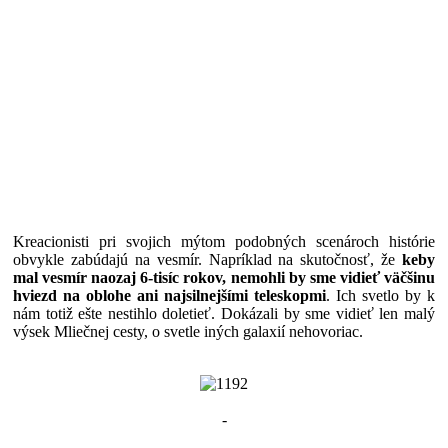
Kreacionisti pri svojich mýtom podobných scenároch histórie
obvykle zabúdajú na vesmír. Napríklad na skutočnosť, že
keby
mal vesmír naozaj 6-tisíc rokov, nemohli by sme vidieť väčšinu
hviezd na oblohe ani najsilnejšími teleskopmi
. Ich svetlo by k
nám totiž ešte nestihlo doletieť. Dokázali by sme vidieť len malý
výsek Mliečnej cesty, o svetle iných galaxií nehovoriac.
-