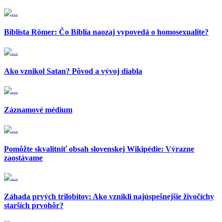
Biblista Römer: Čo Biblia naozaj vypovedá o homosexualite?
Ako vznikol Satan? Pôvod a vývoj diabla
Záznamové médium
Pomôžte skvalitniť obsah slovenskej Wikipédie: Výrazne
zaostávame
Záhada prvých trilobitov: Ako vznikli najúspešnejšie živočíchy
starších prvohôr?