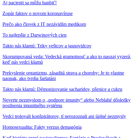
Aj pacienti sa môžu hanbiť!
Zopár faktov o novom koronavíruse
Prečo ako človek z IT nezávidím medikom
To najlepšie z Darwinových cien
Takto nás klamú: Triky veštcov a jasnovidcov
Skorumpovaná veda: Vedecká gramotnosť a ako to naozaj vyzerá,
keď nás vedci klamú
Prekyslenie organizmu, zásaditá strava a choroby: Je to vlastne
naopak, ako tvrdia šarlatáni
Takto nás klamú: Démonizovanie sacharidov, pšenice a cukru
Neverte nezmyslom o „podpore imunity“ alebo Neblahé dôsledky
posilnenia imunitného systému
Vedci trolovali konšpirátorov, tí nerozoznali ani úplné nezmysly
Homosexualita: Fakty verzus demagógia
Keď históriu przní nacionalizmus: Fantázie o Praslovákoch a