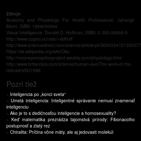
Zdroje:
Anatomy and Physiology For Health Professional, Jahangir
Moini, ISBN: 1284036944
Visual Intelligence, Donald D. Hoffman, ISBN: 0-393-04669-9
http://www.cogsci.uci.edu/~ddhoff
http://www.sciencedirect.com/science/article/pii/S00033472130037
https://sk.wikipedia.org/wiki/Oko
http://mooreperceptionproject.weebly.com/physiology.html
http://www.britannica.com/science/human-eye/The-work-of-the-
retina#ref531588
Pozri tiež
»
Inteligencia po „konci sveta“
»
Umelá inteligencia: Inteligentné správanie nemusí znamenať
inteligenciu
»
Ako je to s dedičnosťou inteligencie a homosexuality?
»
Keď matematika prezrádza tajomstvá prírody: Fibonacciho
postupnosť a zlatý rez
»
Chiralita: Príčina vône mäty, ale aj jedovasti molekúl