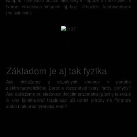
Naopak, stimulácia oblastí elektrickým impulzom môže viesť k
tvorbe vizuálnych vnemov aj bez stimulácie fotoreceptorov
(halucinácie).
-
Základom je aj tak fyzika
Ako dokážeme z vizuálnych vnemov v podobe
elektromagnetického žiarenia rozoznávať tvary, farby, pohyby?
Ako dokážeme pri sledovaní dvojdimenzionálnej plochy televízie
či kina konštruovať fascinujúci 3D obraz prírody na Pandore
alebo útek pred tyranosaurom?