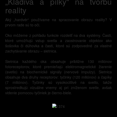
„Kladivá a pílky“ na tvorbu
reality
Aký „hardvér“ používame na spracovanie obrazu reality? V
prvom rade sú to oči.
Oko môžeme z pohľadu funkcie rozdeliť na dva systémy. Časti,
ktoré umožňujú vstup svetla a zaostrovanie objektov ako
šošovka či dúhovka a časti, ktoré sú zodpovedné za vlastné
zachytávanie obrazu – sietnica.
Sietnica každého oka obsahuje približne 130 miliónov
fotoreceptorov, ktoré premieňajú elektromagnetické žiarenie
(svetlo) na biochemické signály (nervové impulzy). Sietnica
obsahuje dva druhy receptorov: tyčinky (120 miliónov) a čapíky
(7 miliónov). Tyčinky sú vysokocitlivé na svetlo, takže
sprostredkujú vizuálne vnemy aj pri zníženom svetle, avšak
videnie pomocou tyčiniek je čierno-biele.
-