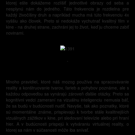
ktorej ešte dokážeme rozlíšiť jednotlivé obrazy od seba a
nesplynú nám do jedného. Táto frekvencia je rozdielna pre
každý živočíšny druh a napríklad mucha má túto frekvenciu 4x
vyššiu ako človek. Preto si nedokáže vychutnať kvalitný film v
kine - na druhej strane, zachráni jej to život, keď ju chceme zabiť
novinami.
-
Mnoho pravidiel, ktoré náš mozog používa na spracovávanie
reality a konštruovanie tvarov, farieb a pohybov poznáme, ale s
každou odpoveďou sa vynárajú zároveň ďalšie otázky. Preto sa
kognitívni vedci zameraní na vizuálnu inteligenciu nemusia báť,
že sa budú v budúcnosti nudiť. Navyše, tak ako poznatky, ktoré
sú momentálne známe, prispievajú k tvorbe stále kvalitnejších
vizuálnych zážitkov v kine, pri sledovaní televízie alebo pri hraní
hier. A v budúcnosti prispejú k vytváraniu virtuálnej reality, o
ktorej sa nám v súčasnosti môže iba snívať.