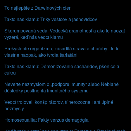
To najlepšie z Darwinových cien
Takto nás klamú: Triky veštcov a jasnovidcov
Skorumpovaná veda: Vedecká gramotnosť a ako to naozaj
vyzerá, keď nás vedci klamú
Prekyslenie organizmu, zásaditá strava a choroby: Je to
vlastne naopak, ako tvrdia šarlatáni
Takto nás klamú: Démonizovanie sacharidov, pšenice a
cukru
Neverte nezmyslom o „podpore imunity“ alebo Neblahé
dôsledky posilnenia imunitného systému
Vedci trolovali konšpirátorov, tí nerozoznali ani úplné
nezmysly
Homosexualita: Fakty verzus demagógia