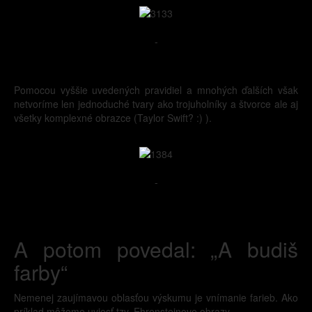
-
Pomocou vyššie uvedených pravidiel a mnohých ďalších však
netvoríme len jednoduché tvary ako trojuholníky a štvorce ale aj
všetky komplexné obrazce (Taylor Swift? :) ).
-
A potom povedal: „A budiš
farby“
Nemenej zaujímavou oblasťou výskumu je vnímanie farieb. Ako
príklad môžeme uviesť tzv. Ehrensteinove obrazy.