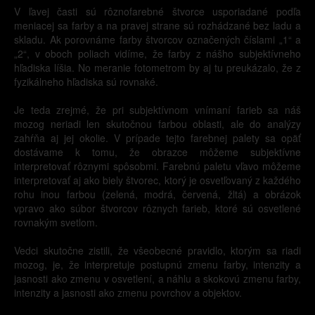
V ľavej časti sú rôznofarebné štvorce usporiadané podľa
meniacej sa farby a na pravej strane sú rozhádzané bez ladu a
skladu. Ak porovnáme farby štvorcov označených číslami „1“ a
„2“, v oboch poliach vidíme, že farby z nášho subjektívneho
hľadiska líšia. No meranie fotometrom by aj tu preukázalo, že z
fyzikálneho hľadiska sú rovnaké.
Je teda zrejmé, že pri subjektívnom vnímaní farieb sa náš
mozog neriadi len skutočnou farbou oblasti, ale do analýzy
zahŕňa aj jej okolie. V prípade tejto farebnej palety sa opäť
dostávame k tomu, že obrazce môžeme subjektívne
interpretovať rôznymi spôsobmi. Farebnú paletu vľavo môžeme
interpretovať aj ako biely štvorec, ktorý je osvetľovaný z každého
rohu inou farbou (zelená, modrá, červená, žltá) a obrázok
vpravo ako súbor štvorcov rôznych farieb, ktoré sú osvetlené
rovnakým svetlom.
Vedci skutočne zistili, že všeobecné pravidlo, ktorým sa riadi
mozog, je, že interpretuje postupnú zmenu farby, intenzity a
jasnosti ako zmenu v osvetlení, a náhlu a skokovú zmenu farby,
intenzity a jasnosti ako zmenu povrchov a objektov.