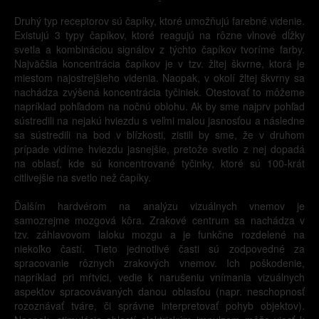
Druhý typ receptorov sú čapíky, ktoré umožňujú farebné videnie.
Existujú 3 typy čapíkov, ktoré reagujú na rôzne vlnové dĺžky
svetla a kombináciou signálov z týchto čapíkov tvoríme farby.
Najväčšia koncentrácia čapíkov je v tzv. žltej škvrne, ktorá je
miestom najostrejšieho videnia. Naopak, v okolí žltej škvrny sa
nachádza zvýšená koncentrácia tyčiniek. Otestovať to môžeme
napríklad pohľadom na nočnú oblohu. Ak by sme najprv pohľad
sústredili na nejakú hviezdu s veľmi malou jasnosťou a následne
sa sústredili na bod v blízkosti, zistili by sme, že v druhom
prípade vidíme hviezdu jasnejšie, pretože svetlo z nej dopadá
na oblasť, kde sú koncentrované tyčinky, ktoré sú 100-krát
citlivejšie na svetlo než čapíky.
Ďalším hardvérom na analýzu vizuálnych vnemov je
samozrejme mozgová kôra. Zrakové centrum sa nachádza v
tzv. záhlavovom laloku mozgu a je funkčne rozdelené na
niekoľko častí. Tieto jednotlivé časti sú zodpovedné za
spracovanie rôznych zrakových vnemov. Ich poškodenie,
napríklad pri mŕtvici, vedie k narušeniu vnímania vizuálnych
aspektov spracovávaných danou oblasťou (napr. neschopnosť
rozoznávať tváre, či správne interpretovať pohyb objektov).