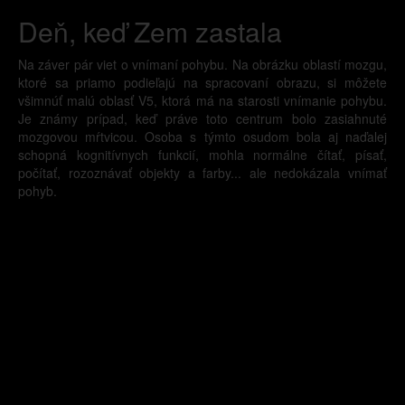
Deň, keď Zem zastala
Na záver pár viet o vnímaní pohybu. Na obrázku oblastí mozgu,
ktoré sa priamo podieľajú na spracovaní obrazu, si môžete
všimnúť malú oblasť V5, ktorá má na starosti vnímanie pohybu.
Je známy prípad, keď práve toto centrum bolo zasiahnuté
mozgovou mŕtvicou. Osoba s týmto osudom bola aj naďalej
schopná kognitívnych funkcií, mohla normálne čítať, písať,
počítať, rozoznávať objekty a farby... ale nedokázala vnímať
pohyb.