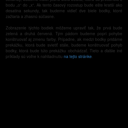
bodu „o“ do „x“. Ak tento časový rozostup bude ešte kratší ako
desatina sekundy, tak budeme vidieť dve biele bodky, ktoré
zažiaria a zhasnú súčasne.
Zobrazenie týchto bodiek môžeme upraviť tak, že prvá bude
zelená a druhá červená. Tým pádom budeme popri pohybe
konštruovať aj zmenu farby. Prípadne, ak medzi bodky pridáme
prekážku, ktorá bude svietiť stále, budeme konštruovať pohyb
bodky, ktorá bude túto prekážku obchádzať. Tieto a ďalšie iné
príklady sú voľne k nahliadnutiu
na tejto stránke
.