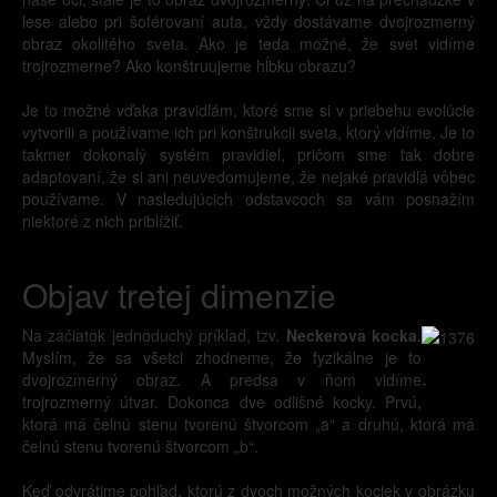
lese alebo pri šoférovaní auta, vždy dostávame dvojrozmerný
obraz okolitého sveta. Ako je teda možné, že svet vidíme
trojrozmerne? Ako konštruujeme hĺbku obrazu?
Je to možné vďaka pravidlám, ktoré sme si v priebehu evolúcie
vytvorili a používame ich pri konštrukcii sveta, ktorý vidíme. Je to
takmer dokonalý systém pravidiel, pričom sme tak dobre
adaptovaní, že si ani neuvedomujeme, že nejaké pravidlá vôbec
používame. V nasledujúcich odstavcoch sa vám posnažím
niektoré z nich priblížiť.
Objav tretej dimenzie
Na začiatok jednoduchý príklad, tzv.
Neckerova kocka
.
Myslím, že sa všetci zhodneme, že fyzikálne je to
dvojrozmerný obraz. A predsa v ňom vidíme
-
trojrozmerný útvar. Dokonca dve odlišné kocky. Prvú,
ktorá má čelnú stenu tvorenú štvorcom „a“ a druhú, ktorá má
čelnú stenu tvorenú štvorcom „b“.
Keď odvrátime pohľad, ktorú z dvoch možných kociek v obrázku