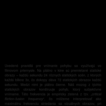
Uvedené pravidlá pre vnímanie pohybu sa využívajú vo
filmovom priemysle. Na plátno v kine sú premietané statické
obrazy – každú sekundu 24 rôznych statických scén, z ktorých
každá blikne 3x, čo dokopy dáva 72 statických obrazov každú
sekundu. Medzi nimi je plátno čierne. Náš mozog z týchto
statických obrazov konštruuje pohyb, ktorý subjektívne
vnímame. Táto frekvencia je empiricky zistená z tzv. „
critical
fliction-fusion frequency
“, čo môžeme interpretovať ako
maximálnu frekvenciu striedania sa vizuálnych obrazov, pri