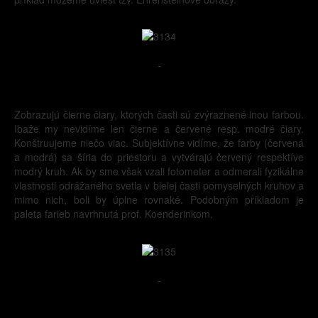
-
Zobrazujú čierne čiary, ktorých časti sú zvýraznené inou farbou.
Ibaže my nevidíme len čierne a červené resp. modré čiary.
Konštruujeme niečo viac. Subjektívne vidíme, že farby (červená
a modrá) sa šíria do priestoru a vytvárajú červený respektíve
modrý kruh. Ak by sme však vzali fotometer a odmerali fyzikálne
vlastnosti odrážaného svetla v bielej časti pomyselných kruhov a
mimo nich, boli by úplne rovnaké. Podobným príkladom je
paleta farieb navrhnutá prof. Koenderinkom.
-