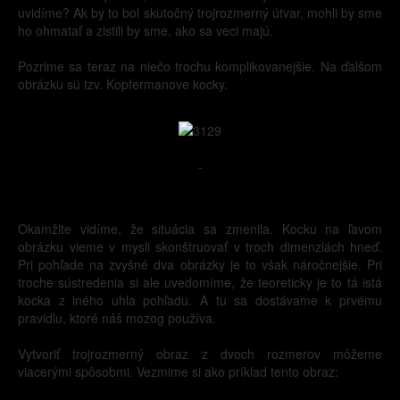
uvidíme? Ak by to bol skutočný trojrozmerný útvar, mohli by sme
ho ohmatať a zistili by sme, ako sa veci majú.
Pozrime sa teraz na niečo trochu komplikovanejšie. Na ďalšom
obrázku sú tzv. Kopfermanove kocky.
-
Okamžite vidíme, že situácia sa zmenila. Kocku na ľavom
obrázku vieme v mysli skonštruovať v troch dimenziách hneď.
Pri pohľade na zvyšné dva obrázky je to však náročnejšie. Pri
troche sústredenia si ale uvedomíme, že teoreticky je to tá istá
kocka z iného uhla pohľadu. A tu sa dostávame k prvému
pravidlu, ktoré náš mozog používa.
Vytvoriť trojrozmerný obraz z dvoch rozmerov môžeme
viacerými spôsobmi. Vezmime si ako príklad tento obraz: