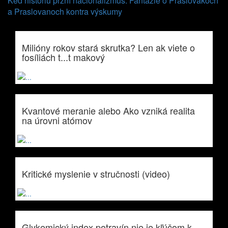
Keď históriu przní nacionalizmus: Fantázie o Praslovákoch
a Praslovanoch kontra výskumy
Milióny rokov stará skrutka? Len ak viete o
fosíliách t...t makový
Kvantové meranie alebo Ako vzniká realita
na úrovni atómov
Kritické myslenie v stručnosti (video)
Glykemický index potravín nie je kľúčom k