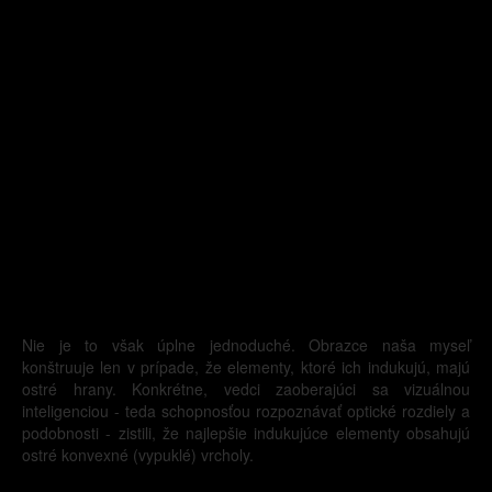
Nie je to však úplne jednoduché. Obrazce naša myseľ
konštruuje len v prípade, že elementy, ktoré ich indukujú, majú
ostré hrany. Konkrétne, vedci zaoberajúci sa vizuálnou
inteligenciou - teda schopnosťou rozpoznávať optické rozdiely a
podobnosti - zistili, že najlepšie indukujúce elementy obsahujú
ostré konvexné (vypuklé) vrcholy.