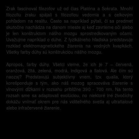
Zrak fascinoval filozofov už od čias Platóna a Sokrata. Mnohí
filozofiu zraku spájali s filozofiou vedomia a s celkovým
pohľadom na realitu. Často sa napríklad pýtali, či sa predmet
skutočne nachádza na danom mieste aj keď zavrieme oči alebo
je len konštruktom nášho mozgu sprostredkovaným očami.
Uvažujme napríklad o dúhe. Z fyzikálneho hľadiska predstavuje
rozklad elektromagnetického žiarenia na vodných kvapkách.
Všetky farby dúhy sú konštrukciou nášho mozgu.
Apropos, farby dúhy. Všetci vieme, že ich je 7 – červená,
oranžová, žltá, zelená, modrá, indigová a fialová. Ale čím sú
naozaj? Predstavujú subjektívny vnem, tzv. qualia, ktorý
korešponduje s tým, ako náš mozog spracováva žiarenie s
vlnovými dĺžkami v rozsahu približne 390 - 700 nm. Na tento
rozsah sme sa adaptovali evolúciou, no niektoré iné živočíchy
dokážu vnímať okrem pre nás viditeľného svetla aj ultrafialové
alebo infračervené žiarenie.