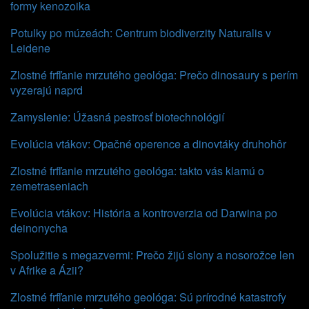
formy kenozoika
Potulky po múzeách: Centrum biodiverzity Naturalis v
Leidene
Zlostné frfľanie mrzutého geológa: Prečo dinosaury s perím
vyzerajú naprd
Zamyslenie: Úžasná pestrosť biotechnológií
Evolúcia vtákov: Opačné operence a dinovtáky druhohôr
Zlostné frfľanie mrzutého geológa: takto vás klamú o
zemetraseniach
Evolúcia vtákov: História a kontroverzia od Darwina po
deinonycha
Spolužitie s megazvermi: Prečo žijú slony a nosorožce len
v Afrike a Ázii?
Zlostné frfľanie mrzutého geológa: Sú prírodné katastrofy