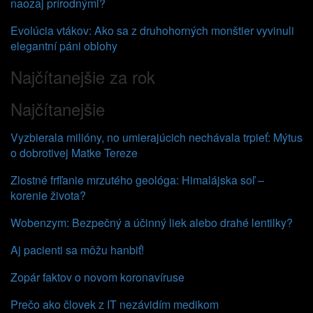
naozaj prírodnými?
Evolúcia vtákov: Ako sa z druhohorných monštier vyvinuli
elegantní páni oblohy
Najčítanejšie za rok
Najčítanejšie
Vyzbierala milióny, no umierajúcich nechávala trpieť: Mýtus
o dobrotivej Matke Tereze
Zlostné frfľanie mrzutého geológa: Himalájska soľ –
korenie života?
Wobenzym: Bezpečný a účinný liek alebo drahé lentilky?
Aj pacienti sa môžu hanbiť!
Zopár faktov o novom koronavíruse
Prečo ako človek z IT nezávidím medikom