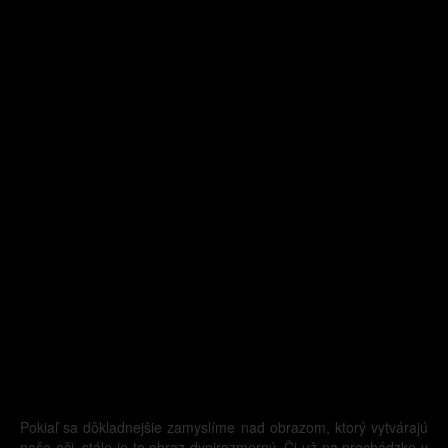
Pokiaľ sa dôkladnejšie zamyslíme nad obrazom, ktorý vytvárajú
naše oči, stále je to obraz dvojrozmerný. Či už na prechádzke v