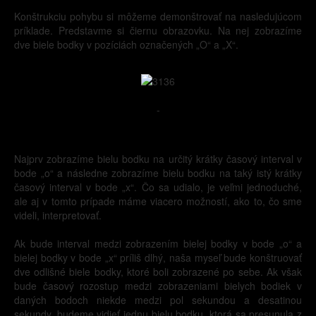
Konštrukciu pohybu si môžeme demonštrovať na nasledujúcom
príklade. Predstavme si čiernu obrazovku. Na nej zobrazíme
dve biele bodky v pozíciách označených „O“ a „X“.
-
Najprv zobrazíme bielu bodku na určitý krátky časový interval v
bode „o“ a následne zobrazíme bielu bodku na taký istý krátky
časový interval v bode „x“. Čo sa udialo, je veľmi jednoduché,
ale aj v tomto prípade máme viacero možností, ako to, čo sme
videli, interpretovať.
Ak bude interval medzi zobrazením bielej bodky v bode „o“ a
bielej bodky v bode „x“ príliš dlhý, naša myseľ bude konštruovať
dve odlišné biele bodky, ktoré boli zobrazené po sebe. Ak však
bude časový rozostup medzi zobrazeniami bielych bodiek v
daných bodoch niekde medzi pol sekundou a desatinou
sekundy, budeme vidieť jednu bielu bodku, ktorá sa presunula z