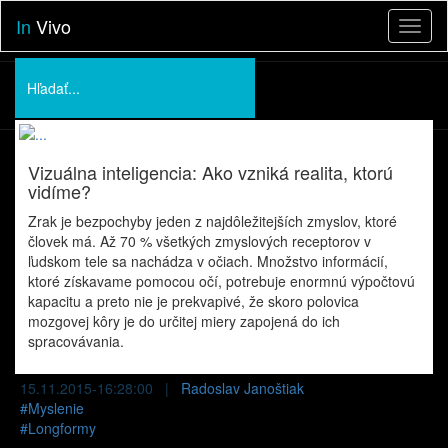
In
Vivo
Toggl
naviga
Podporte nás
O nás
Vizuálna inteligencia: Ako vzniká realita, ktorú
Prednášky
vidíme?
Zrak je bezpochyby jeden z najdôležitejších zmyslov, ktoré
človek má. Až 70 % všetkých zmyslových receptorov v
ľudskom tele sa nachádza v očiach. Množstvo informácií,
ktoré získavame pomocou očí, potrebuje enormnú výpočtovú
kapacitu a preto nie je prekvapivé, že skoro polovica
mozgovej kôry je do určitej miery zapojená do ich
spracovávania.
15.11.2015-16:28:00 |
Radoslav Janoštiak
#
Myslenie
#
Longformy