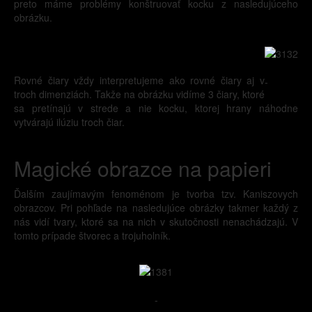
preto máme problémy konštruovať kocku z nasledujúceho
obrázku.
Rovné čiary vždy interpretujeme ako rovné čiary aj v
-
troch dimenziách. Takže na obrázku vidíme 3 čiary, ktoré
sa pretínajú v strede a nie kocku, ktorej hrany náhodne
vytvárajú ilúziu troch čiar.
Magické obrazce na papieri
Ďalším zaujímavým fenoménom je tvorba tzv. Kaniszovych
obrazcov. Pri pohľade na nasledujúce obrázky takmer každý z
nás vidí tvary, ktoré sa na nich v skutočnosti nenachádzajú. V
tomto prípade štvorec a trojuholník.
-