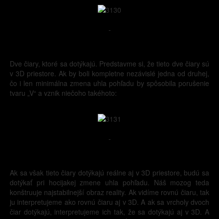
-
Dve čiary, ktoré sa dotýkajú. Predstavme si, že tieto dve čiary sú
v 3D priestore. Ak by boli kompletne nezávislé jedna od druhej,
čo i len minimálna zmena uhla pohľadu by spôsobila porušenie
tvaru „V“ a vznik niečoho takéhoto:
-
Ak sa však tieto čiary dotýkajú reálne aj v 3D priestore, budú sa
dotýkať pri hocijakej zmene uhla pohľadu. Náš mozog teda
konštruuje najstabilnejší obraz reality. Ak vidíme rovnú čiaru, tak
ju interpretujeme ako rovnú čiaru aj v 3D. A ak sa vrcholy dvoch
čiar dotýkajú, interpretujeme ich tak, že sa dotýkajú aj v 3D. A