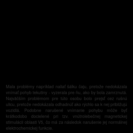
Mala problémy napríklad naliať šálku čaju, pretože nedokázala
vnímať pohyb tekutiny - vyzerala pre ňu, ako by bola zamrznutá.
Najväčším problémom pre túto osobu bolo prejsť cez rušnú
ulicu, pretože nedokázala odhadnúť ako rýchlo sa k nej približujú
vozidlá. Podobne narušené vnímanie pohybu môže byť
krátkodobo docielené pri tzv. vnútrolebečnej magnetickej
stimulácii oblasti V5, čo má za následok narušenie jej normálnej
elektrochemickej funkcie.