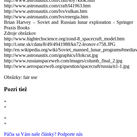
http://www.astronautix.com/craft/soy7klok.htm
http://www.astronautix.com/craft/l41963.htm
http://www.astronautix.com/lvs/vulkan.htm
http://www.astronautix.com/lvs/energia.htm
Brian Harvey – Soviet and Russian lunar exploration - Springer
Praxis Books
Zdroje obrázkov
http://www.hightechscience.org/zond-8_spacecraft_model.htm
http://i.sme.sk/cdata/8/49/4941988/kn72-leonov-r758.JPG
http://en.wikipedia.org/wiki/Soviet_manned_lunar_programs#medi
http://www.astronautix.com/graphics/l/lokcut.jpg
http://www.russianspaceweb.com/images/columb_final_2.jpg
http://www.aerospaceweb.org/question/spacecraft/russia/n1-1.jpg
Obrázky: fair use
Pozri tiež
»
Fingované pristátie na Mesiaci: 10 najväčších mýtov
»
Lietajúce taniere nacistov: Okultné spoločenstvá a kontakt s
mimozemšťanmi?
»
Skutočné lietajúce taniere
»
Skutočné lietajúce taniere II
Páčia sa Vám naše články? Podporte nás