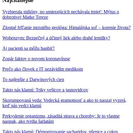
Najčítanejšie
Vyzbierala milióny, no umierajúcich nechávala trpieť: Mýtus o
dobrotivej Matke Tereze
Zlostné frfľanie mrzutého geológa: Himalájska soľ – korenie života?
Wobenzym: Bezpečný a účinný liek alebo drahé lentilky?
Aj pacienti sa môžu hanbiť!
Zopár faktov o novom koronavíruse
Prečo ako človek z IT nezávidím medikom
To najlepšie z Darwinových cien
Takto nás klamú: Triky veštcov a jasnovidcov
Skorumpovaná veda: Vedecká gramotnosť a ako to naozaj vyzerá,
keď nás vedci klamú
Prekyslenie organizmu, zásaditá strava a choroby: Je to vlastne
naopak, ako tvrdia šarlatáni
Takto nás klamú: Démonizovanie sacharidov, pšenice a cukru