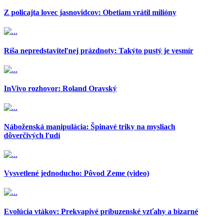
Z policajta lovec jasnovidcov: Obetiam vrátil milióny
Ríša nepredstaviteľnej prázdnoty: Takýto pustý je vesmír
InVivo rozhovor: Roland Oravský
Náboženská manipulácia: Špinavé triky na mysliach
dôverčivých ľudí
Vysvetlené jednoducho: Pôvod Zeme (video)
Evolúcia vtákov: Prekvapivé príbuzenské vzťahy a bizarné