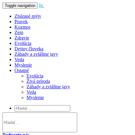
In
Vivo
Toggle navigation
Zbúrané mýty
Pravek
Kozmos
Zem
Zdravie
Evolúcia
Dejiny človeka
Záhady a zvláštne javy
Veda
Myslenie
Ostatné
Evolúcia
Živá príroda
Záhady a zvláštne javy
Veda
Myslenie
Podporte nás