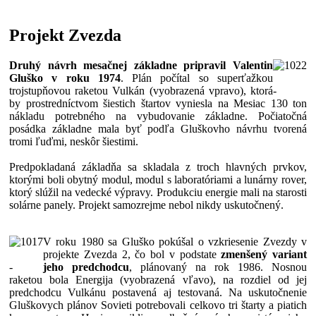
Projekt Zvezda
Druhý návrh mesačnej základne pripravil Valentin
Gluško v roku 1974
. Plán počítal so superťažkou
trojstupňovou raketou Vulkán (vyobrazená vpravo), ktorá
-
by prostredníctvom šiestich štartov vyniesla na Mesiac 130 ton
nákladu potrebného na vybudovanie základne. Počiatočná
posádka základne mala byť podľa Gluškovho návrhu tvorená
tromi ľuďmi, neskôr šiestimi.
Predpokladaná základňa sa skladala z troch hlavných prvkov,
ktorými boli obytný modul, modul s laboratóriami a lunárny rover,
ktorý slúžil na vedecké výpravy. Produkciu energie mali na starosti
solárne panely. Projekt samozrejme nebol nikdy uskutočnený.
V roku 1980 sa Gluško pokúšal o vzkriesenie Zvezdy v
projekte Zvezda 2, čo bol v podstate
zmenšený variant
-
jeho predchodcu
, plánovaný na rok 1986. Nosnou
raketou bola Energija (vyobrazená vľavo), na rozdiel od jej
predchodcu Vulkánu postavená aj testovaná. Na uskutočnenie
Gluškovych plánov Sovieti potrebovali celkovo tri štarty a piatich