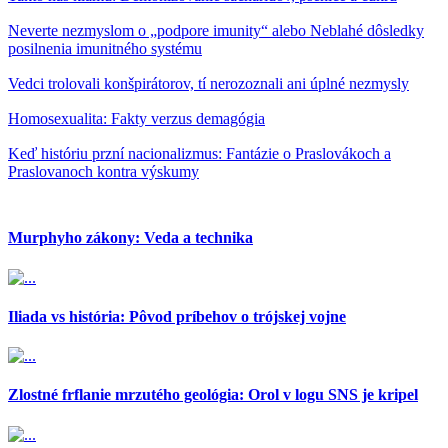
Neverte nezmyslom o „podpore imunity“ alebo Neblahé dôsledky
posilnenia imunitného systému
Vedci trolovali konšpirátorov, tí nerozoznali ani úplné nezmysly
Homosexualita: Fakty verzus demagógia
Keď históriu przní nacionalizmus: Fantázie o Praslovákoch a
Praslovanoch kontra výskumy
Murphyho zákony: Veda a technika
Iliada vs história: Pôvod príbehov o trójskej vojne
Zlostné frflanie mrzutého geológia: Orol v logu SNS je kripel