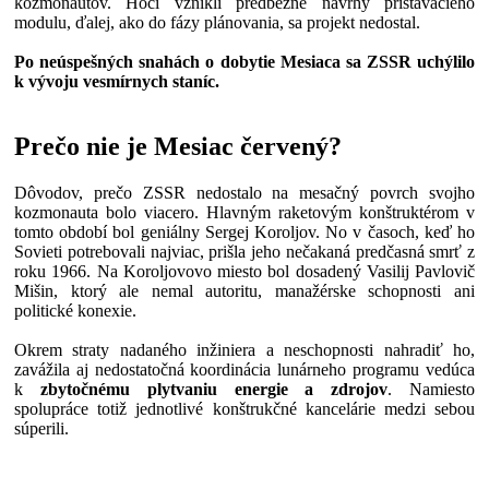
kozmonautov. Hoci vznikli predbežné návrhy pristávacieho
modulu, ďalej, ako do fázy plánovania, sa projekt nedostal.
Po neúspešných snahách o dobytie Mesiaca sa ZSSR uchýlilo
k vývoju vesmírnych staníc.
Prečo nie je Mesiac červený?
Dôvodov, prečo ZSSR nedostalo na mesačný povrch svojho
kozmonauta bolo viacero. Hlavným raketovým konštruktérom v
tomto období bol geniálny Sergej Koroljov. No v časoch, keď ho
Sovieti potrebovali najviac, prišla jeho nečakaná predčasná smrť z
roku 1966. Na Koroljovovo miesto bol dosadený Vasilij Pavlovič
Mišin, ktorý ale nemal autoritu, manažérske schopnosti ani
politické konexie.
Okrem straty nadaného inžiniera a neschopnosti nahradiť ho,
zavážila aj nedostatočná koordinácia lunárneho programu vedúca
k
zbytočnému plytvaniu energie a zdrojov
. Namiesto
spolupráce totiž jednotlivé konštrukčné kancelárie medzi sebou
súperili.