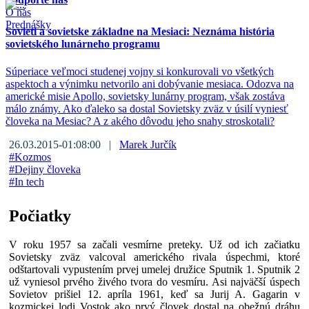
O nás
Prednášky
Sovieti a sovietske základne na Mesiaci: Neznáma história
sovietského lunárneho programu
Súperiace veľmoci studenej vojny si konkurovali vo všetkých
aspektoch a výnimku netvorilo ani dobývanie mesiaca. Odozva na
americké misie Apollo, sovietsky lunárny program, však zostáva
málo známy. Ako ďaleko sa dostal Sovietsky zväz v úsilí vyniesť
človeka na Mesiac? A z akého dôvodu jeho snahy stroskotali?
26.03.2015-01:08:00 |
Marek Jurčík
#
Kozmos
#
Dejiny človeka
#
In tech
Počiatky
V roku 1957 sa začali vesmírne preteky. Už od ich začiatku
Sovietsky zväz valcoval amerického rivala úspechmi, ktoré
odštartovali vypustením prvej umelej družice Sputnik 1. Sputnik 2
už vyniesol prvého živého tvora do vesmíru. Asi najväčší úspech
Sovietov prišiel 12. apríla 1961, keď sa Jurij A. Gagarin v
kozmickej lodi Vostok ako prvý človek dostal na obežnú dráhu