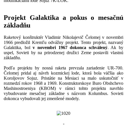
modifikáciami lode Sojuz 7K-LOK.
Projekt Galaktika a pokus o mesačnú
základňu
Raketový konštruktér Vladimir Nikolajevič Čelomej v novembri
1966 predložil Kremľu odvážny projekt. Tento projekt, nazvaný
Galaktika, bol
v novembri 1967 dokonca schválený
. Ak by
uspel, Sovieti by na prirodzenej družici Zeme postavili vlastnú
základňu.
Podľa projektu by nosná raketa prevzala zariadenie UR-700.
Čelomej pridal aj návrh kozmickej lode, ktorá bola väčšia ako
Koroljovov Sojuz. Pristátie na Mesiaci sa malo uskutočniť v
rozmedzí rokov 1968 a 1969. Konstruktorskoye Buro Obshchevo
Mashinostroeniya (KBOM) v rámci tohto projektu navrhlo
vybudovanie mesačnej základne s názvom Kolumbus. Sovieti
dokonca vybudovali jej zmenšené modely.
-