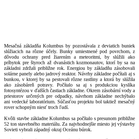
Mesačná základňa Kolumbus by pozostávala z deviatich buniek
slúžiacich na rôzne účely. Bunky umiestnené pod povrchom, z
dôvodu ochrany pred žiarením a meteoritmi, by slúžili ako
príbytok pre štyroch až dvanástich kozmonautov, ktorí by sa na
základni zdržali približne rok. Energiou by základňu zásobovali
solárne panely alebo jadrový reaktor. Návrhy základne počítali aj s
bunkou, v ktorej by sa pestovali rôzne rastliny a ktorá by slúžila
ako zásobáreň potravy. Počítalo sa aj s produkciou kyslíka
fotosyntézou v ďalších častiach základne. Okrem zásobární vody a
priestorov určených pre odpadky, návrhom základne nechýbalo
ani vedecké laboratórium. Súčasťou projektu bol taktiež mesačný
rover schopným niesť troch ľudí.
Kvôli stavbe základne Kolumbus sa počítalo s presunom približne
52 ton stavebného materiálu. Za najvhodnejšie miesto jej výstavby
Sovieti vybrali západný okraj Oceánu búrok.