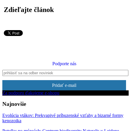
Zdieľajte článok
Podporte nás
Pridať e-mail
Za podporu ďakujeme e-shopu
Najnovšie
Evolúcia vtákov: Prekvapivé príbuzenské vzťahy a bizarné formy
kenozoika
Potulky po múzeách: Centrum biodiverzity Naturalis v Leidene