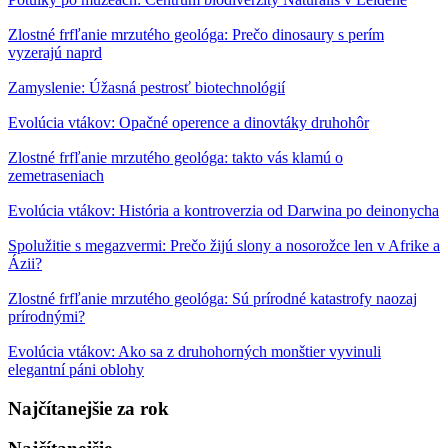
Zlostné frfľanie mrzutého geológa: Prečo dinosaury s perím
vyzerajú naprd
Zamyslenie: Úžasná pestrosť biotechnológií
Evolúcia vtákov: Opačné operence a dinovtáky druhohôr
Zlostné frfľanie mrzutého geológa: takto vás klamú o
zemetraseniach
Evolúcia vtákov: História a kontroverzia od Darwina po deinonycha
Spolužitie s megazvermi: Prečo žijú slony a nosorožce len v Afrike a
Ázii?
Zlostné frfľanie mrzutého geológa: Sú prírodné katastrofy naozaj
prírodnými?
Evolúcia vtákov: Ako sa z druhohorných monštier vyvinuli
elegantní páni oblohy
Najčítanejšie za rok