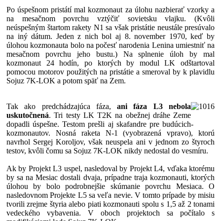
Po úspešnom pristátí mal kozmonaut za úlohu nazbierať vzorky a
na mesačnom povrchu vztýčiť sovietsku vlajku. (Kvôli
neúspešným štartom rakety N1 sa však pristátie neustále presúvalo
na iný dátum. Jeden z nich bol aj 8. november 1970, keď by
úlohou kozmonauta bolo na počesť narodenia Lenina umiestniť na
mesačnom povrchu jeho bustu.) Na splnenie úloh by mal
kozmonaut 24 hodín, po ktorých by modul LK odštartoval
pomocou motorov použitých na pristátie a smeroval by k plavidlu
Sojuz 7K-LOK a potom späť na Zem.
Tak ako predchádzajúca fáza,
ani fáza L3 nebola
uskutočnená
. Tri testy LK T2K na obežnej dráhe Zeme
dopadli úspešne. Testom prešli aj skafandre pre budúcich
-
kozmonautov. Nosná raketa N-1 (vyobrazená vpravo), ktorú
navrhol Sergej Koroljov, však neuspela ani v jednom zo štyroch
testov, kvôli čomu sa Sojuz 7K-LOK nikdy nedostal do vesmíru.
Ak by Projekt L3 uspel, nasledoval by Projekt L4, vďaka ktorému
by sa na Mesiac dostali dvaja, prípadne traja kozmonauti, ktorých
úlohou by bolo podrobnejšie skúmanie povrchu Mesiaca. O
nasledovnom Projekte L5 sa veľa nevie. V tomto prípade by misiu
tvorili zrejme štyria alebo piati kozmonauti spolu s 1,5 až 2 tonami
vedeckého vybavenia. V oboch projektoch sa počítalo s