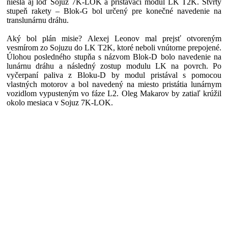
niesla aj loď Sojuz 7K-LOK a pristávací modul LK T2K. Štvrtý
stupeň rakety – Blok-G bol určený pre konečné navedenie na
translunárnu dráhu.
Aký bol plán misie? Alexej Leonov mal prejsť otvoreným
vesmírom zo Sojuzu do LK T2K, ktoré neboli vnútorne prepojené.
Úlohou posledného stupňa s názvom Blok-D bolo navedenie na
lunárnu dráhu a následný zostup modulu LK na povrch. Po
vyčerpaní paliva z Bloku-D by modul pristával s pomocou
vlastných motorov a bol navedený na miesto pristátia lunárnym
vozidlom vypusteným vo fáze L2. Oleg Makarov by zatiaľ krúžil
okolo mesiaca v Sojuz 7K-LOK.