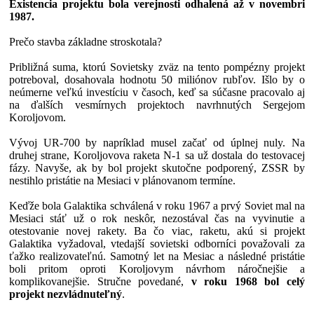
Existencia projektu bola verejnosti odhalená až v novembri
1987.
Prečo stavba základne stroskotala?
Približná suma, ktorú Sovietsky zväz na tento pompézny projekt
potreboval, dosahovala hodnotu 50 miliónov rubľov. Išlo by o
neúmerne veľkú investíciu v časoch, keď sa súčasne pracovalo aj
na ďalších vesmírnych projektoch navrhnutých Sergejom
Koroljovom.
Vývoj UR-700 by napríklad musel začať od úplnej nuly. Na
druhej strane, Koroljovova raketa N-1 sa už dostala do testovacej
fázy. Navyše, ak by bol projekt skutočne podporený, ZSSR by
nestihlo pristátie na Mesiaci v plánovanom termíne.
Keďže bola Galaktika schválená v roku 1967 a prvý Soviet mal na
Mesiaci stáť už o rok neskôr, nezostával čas na vyvinutie a
otestovanie novej rakety. Ba čo viac, raketu, akú si projekt
Galaktika vyžadoval, vtedajší sovietski odborníci považovali za
ťažko realizovateľnú. Samotný let na Mesiac a následné pristátie
boli pritom oproti Koroljovym návrhom náročnejšie a
komplikovanejšie. Stručne povedané,
v roku 1968 bol celý
projekt nezvládnuteľný
.