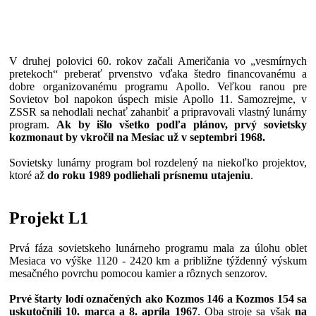
V druhej polovici 60. rokov začali Američania vo „vesmírnych
pretekoch“ preberať prvenstvo vďaka štedro financovanému a
dobre organizovanému programu Apollo. Veľkou ranou pre
Sovietov bol napokon úspech misie Apollo 11. Samozrejme, v
ZSSR sa nehodlali nechať zahanbiť a pripravovali vlastný lunárny
program.
Ak by išlo všetko podľa plánov, prvý sovietsky
kozmonaut by vkročil na Mesiac už v septembri 1968.
Sovietsky lunárny program bol rozdelený na niekoľko projektov,
ktoré až
do roku 1989 podliehali prísnemu utajeniu
.
Projekt L1
Prvá fáza sovietskeho lunárneho programu mala za úlohu oblet
Mesiaca vo výške 1120 - 2420 km a približne týždenný výskum
mesačného povrchu pomocou kamier a rôznych senzorov.
Prvé štarty lodí označených ako Kozmos 146 a Kozmos 154 sa
uskutočnili 10. marca a 8. apríla 1967
. Oba stroje sa však
na