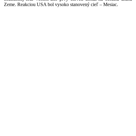
Zeme. Reakciou USA bol vysoko stanovený cieľ – Mesiac.