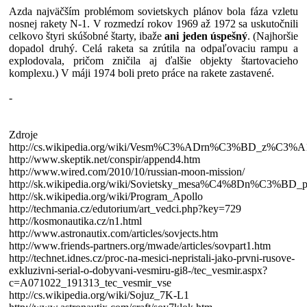
Azda najväčším problémom sovietskych plánov bola fáza vzletu
nosnej rakety N-1. V rozmedzí rokov 1969 až 1972 sa uskutočnili
celkovo štyri skúšobné štarty, ibaže
ani jeden úspešný
. (Najhoršie
dopadol druhý. Celá raketa sa zrútila na odpaľovaciu rampu a
explodovala, pričom zničila aj ďalšie objekty štartovacieho
komplexu.) V máji 1974 boli preto práce na rakete zastavené.
-
Zdroje
http://cs.wikipedia.org/wiki/Vesm%C3%ADrn%C3%BD_z%C3%A
http://www.skeptik.net/conspir/append4.htm
http://www.wired.com/2010/10/russian-moon-mission/
http://sk.wikipedia.org/wiki/Sovietsky_mesa%C4%8Dn%C3%BD_
http://sk.wikipedia.org/wiki/Program_Apollo
http://techmania.cz/edutorium/art_vedci.php?key=729
http://kosmonautika.cz/n1.html
http://www.astronautix.com/articles/sovjects.htm
http://www.friends-partners.org/mwade/articles/sovpart1.htm
http://technet.idnes.cz/proc-na-mesici-nepristali-jako-prvni-rusove-
exkluzivni-serial-o-dobyvani-vesmiru-gi8-/tec_vesmir.aspx?
c=A071022_191313_tec_vesmir_vse
http://cs.wikipedia.org/wiki/Sojuz_7K-L1