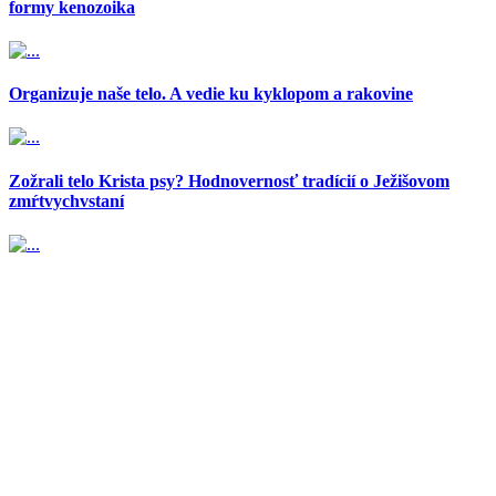
formy kenozoika
Organizuje naše telo. A vedie ku kyklopom a rakovine
Zožrali telo Krista psy? Hodnovernosť tradícií o Ježišovom
zmŕtvychvstaní