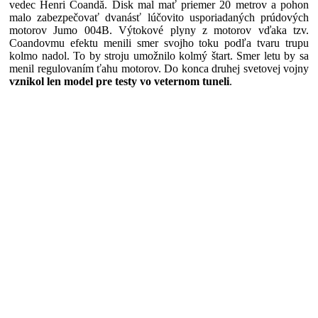
vedec Henri Coandă. Disk mal mať priemer 20 metrov a pohon
malo zabezpečovať dvanásť lúčovito usporiadaných prúdových
motorov Jumo 004B. Výtokové plyny z motorov vďaka tzv.
Coandovmu efektu menili smer svojho toku podľa tvaru trupu
kolmo nadol. To by stroju umožnilo kolmý štart. Smer letu by sa
menil regulovaním ťahu motorov. Do konca druhej svetovej vojny
vznikol len model pre testy vo veternom tuneli
.