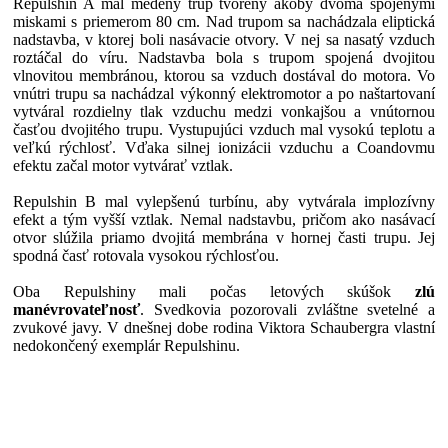
Repulshin A mal medený trup tvorený akoby dvoma spojenými
miskami s priemerom 80 cm. Nad trupom sa nachádzala eliptická
nadstavba, v ktorej boli nasávacie otvory. V nej sa nasatý vzduch
roztáčal do víru. Nadstavba bola s trupom spojená dvojitou
vlnovitou membránou, ktorou sa vzduch dostával do motora. Vo
vnútri trupu sa nachádzal výkonný elektromotor a po naštartovaní
vytváral rozdielny tlak vzduchu medzi vonkajšou a vnútornou
časťou dvojitého trupu. Vystupujúci vzduch mal vysokú teplotu a
veľkú rýchlosť. Vďaka silnej ionizácii vzduchu a Coandovmu
efektu začal motor vytvárať vztlak.
Repulshin B mal vylepšenú turbínu, aby vytvárala implozívny
efekt a tým vyšší vztlak. Nemal nadstavbu, pričom ako nasávací
otvor slúžila priamo dvojitá membrána v hornej časti trupu. Jej
spodná časť rotovala vysokou rýchlosťou.
Oba Repulshiny mali počas letových skúšok
zlú
manévrovateľnosť
. Svedkovia pozorovali zvláštne svetelné a
zvukové javy. V dnešnej dobe rodina Viktora Schaubergra vlastní
nedokončený exemplár Repulshinu.