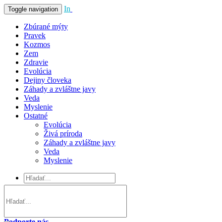
In
Vivo
Toggle navigation
Zbúrané mýty
Pravek
Kozmos
Zem
Zdravie
Evolúcia
Dejiny človeka
Záhady a zvláštne javy
Veda
Myslenie
Ostatné
Evolúcia
Živá príroda
Záhady a zvláštne javy
Veda
Myslenie
Podporte nás