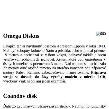
Omega Diskus
Letajúci tanier navrhnutý Josefom Adreasom Eppom v roku 1943.
Mal byť schopný kolmého štartu a pristátia. Jeho trup mal priemer
19 metrov a nachádzal sa v ňom kokpit, palivové nádrže a osem
vrtuľových pohonných jednotiek Argus, ktoré boli umiestnené v
ôsmych tuneloch s priemerom 3 metre. Nad trupom sa nachádzalo
22 metrov dlhé otočné rameno na ktorého koncoch boli náporové
motory Pabst. Rameno zabezpečovalo manévrovanie.
Príprava
stroja sa dostala do fázy výroby modelu v mierke 1:10
,
vyrobený však nebol ani jeden exemplár.
Coandov disk
Ďalší zo zaujímavých
plánovaných
strojov. Navrhol ho rumunský