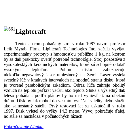
Lightcraft
-
Tento laserom poháňaný stroj v roku 1987 navrol profesor
Leik Myrab. Firma Lightcraft Technologies Inc. začala vyvíjať
experimentálny prototyp s hmotnosťou približne 1 kg, na ktorom
by sa dali prakticky overiť potrebné technológie. Stroj pozostáva z
vysokolesklých keramických materiálov, ktoré sú schopné odolať
vysokým teplotám. Pohon disku zabezpečuje
niekoľkomegawatový laser umiestnený na Zemi. Laser vysiela
svetelný lúč v krátkych intervaloch na spodnú stranu disku, ktorá
je tvorené parabolickým zrkadlom. Odraz lúča zahreje okolitý
vzduch na teplotu päťkrát väčšiu ako teplota Slnka a výsledný tlak
teleso poháňa - podľa plánov by ho mal vyniesť až na obežnú
dráhu. Disk by tak mohol do vesmíru vynášať satelity alebo slúžiť
ako samostatný satelit. Prvý testovací let sa uskutočnil v roku
1997. Disk vyletel do výšky 14,3 metra. Vývoj pokračuje ďalej,
no stále sa nachádza v počiatočných fázach.
Pokračovanie článku.