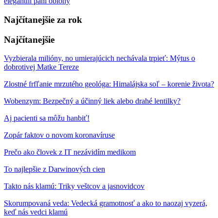
elegantní páni oblohy
Najčítanejšie za rok
Najčítanejšie
Vyzbierala milióny, no umierajúcich nechávala trpieť: Mýtus o
dobrotivej Matke Tereze
Zlostné frfľanie mrzutého geológa: Himalájska soľ – korenie života?
Wobenzym: Bezpečný a účinný liek alebo drahé lentilky?
Aj pacienti sa môžu hanbiť!
Zopár faktov o novom koronavíruse
Prečo ako človek z IT nezávidím medikom
To najlepšie z Darwinových cien
Takto nás klamú: Triky veštcov a jasnovidcov
Skorumpovaná veda: Vedecká gramotnosť a ako to naozaj vyzerá,
keď nás vedci klamú