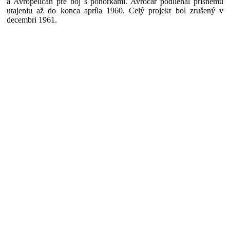
a Avropelican pre boj s ponorkami. Avrocar podliehal prísnemu
utajeniu až do konca apríla 1960. Celý projekt bol zrušený v
decembri 1961.