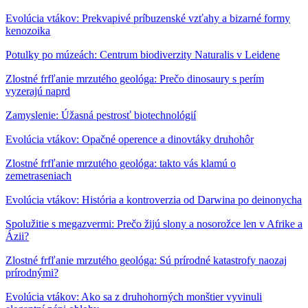
Evolúcia vtákov: Prekvapivé príbuzenské vzťahy a bizarné formy
kenozoika
Potulky po múzeách: Centrum biodiverzity Naturalis v Leidene
Zlostné frfľanie mrzutého geológa: Prečo dinosaury s perím
vyzerajú naprd
Zamyslenie: Úžasná pestrosť biotechnológií
Evolúcia vtákov: Opačné operence a dinovtáky druhohôr
Zlostné frfľanie mrzutého geológa: takto vás klamú o
zemetraseniach
Evolúcia vtákov: História a kontroverzia od Darwina po deinonycha
Spolužitie s megazvermi: Prečo žijú slony a nosorožce len v Afrike a
Ázii?
Zlostné frfľanie mrzutého geológa: Sú prírodné katastrofy naozaj
prírodnými?
Evolúcia vtákov: Ako sa z druhohorných monštier vyvinuli