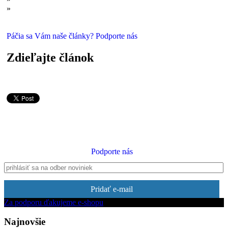
»
Prečo si lietajúce taniere „obľúbili Zem“? Môže za to hlúpy
omyl
Páčia sa Vám naše články? Podporte nás
Zdieľajte článok
Podporte nás
Pridať e-mail
Za podporu ďakujeme e-shopu
Najnovšie