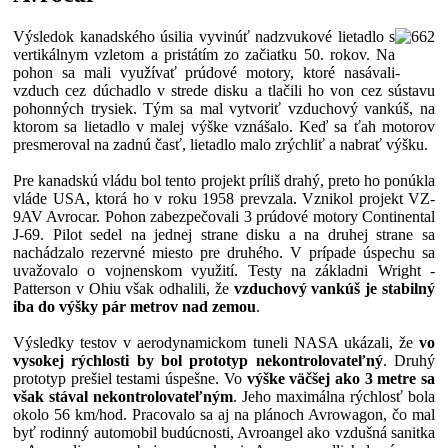
Výsledok kanadského úsilia vyvinúť nadzvukové lietadlo s
vertikálnym vzletom a pristátím zo začiatku 50. rokov. Na
pohon sa mali využívať prúdové motory, ktoré nasávali
-
vzduch cez dúchadlo v strede disku a tlačili ho von cez sústavu
pohonných trysiek. Tým sa mal vytvoriť vzduchový vankúš, na
ktorom sa lietadlo v malej výške vznášalo. Keď sa ťah motorov
presmeroval na zadnú časť, lietadlo malo zrýchliť a nabrať výšku.
Pre kanadskú vládu bol tento projekt príliš drahý, preto ho ponúkla
vláde USA, ktorá ho v roku 1958 prevzala. Vznikol projekt VZ-
9AV Avrocar. Pohon zabezpečovali 3 prúdové motory Continental
J-69. Pilot sedel na jednej strane disku a na druhej strane sa
nachádzalo rezervné miesto pre druhého. V prípade úspechu sa
uvažovalo o vojnenskom využití. Testy na základni Wright -
Patterson v Ohiu však odhalili, že
vzduchový vankúš je stabilný
iba do výšky pár metrov nad zemou
.
Výsledky testov v aerodynamickom tuneli NASA ukázali, že
vo
vysokej rýchlosti by bol prototyp nekontrolovateľný
. Druhý
prototyp prešiel testami úspešne. Vo
výške väčšej ako 3 metre sa
však stával nekontrolovateľným
. Jeho maximálna rýchlosť bola
okolo 56 km/hod. Pracovalo sa aj na plánoch Avrowagon, čo mal
byť rodinný automobil budúcnosti, Avroangel ako vzdušná sanitka