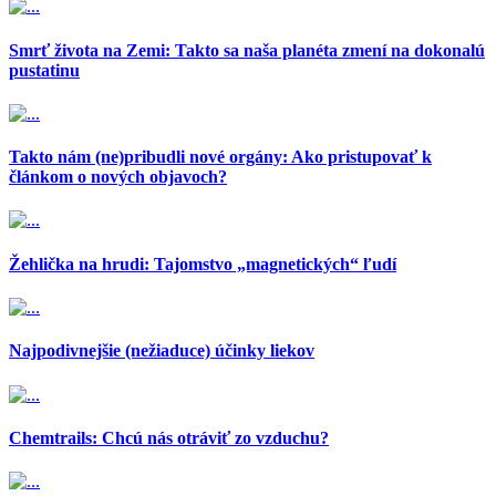
Smrť života na Zemi: Takto sa naša planéta zmení na dokonalú
pustatinu
Takto nám (ne)pribudli nové orgány: Ako pristupovať k
článkom o nových objavoch?
Žehlička na hrudi: Tajomstvo „magnetických“ ľudí
Najpodivnejšie (nežiaduce) účinky liekov
Chemtrails: Chcú nás otráviť zo vzduchu?