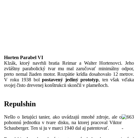
Horten Parabel VI
Klzák, ktorý navrhli bratia Reimar a Walter Hortenovci. Jeho
zvláštny parabolický tvar mu mal zaručovať minimálny odpor,
preto nemal žiaden motor. Rozpätie krídla dosahovalo 12 metrov.
V roku 1938 bol
postavený jediný prototyp
, ten však vďaka
svojej čisto drevenej konštrukcii skončil v plameňoch.
Repulshin
Nešlo o lietajúci tanier, ako uvádzajú mnohé zdroje, ale o
pohonnú jednotku v tvare disku, na ktorej pracoval Viktor
Schauberger. Ten si ju v marci 1940 dal aj patentovať.
-