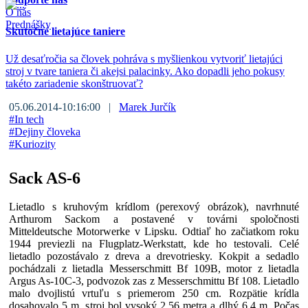
O nás
Prednášky
Skutočné lietajúce taniere
Už desaťročia sa človek pohráva s myšlienkou vytvoriť lietajúci
stroj v tvare taniera či akejsi palacinky. Ako dopadli jeho pokusy
takéto zariadenie skonštruovať?
05.06.2014-10:16:00 |
Marek Jurčík
#
In tech
#
Dejiny človeka
#
Kuriozity
Sack AS-6
Lietadlo s kruhovým krídlom (perexový obrázok), navrhnuté
Arthurom Sackom a postavené v továrni spoločnosti
Mitteldeutsche Motorwerke v Lipsku. Odtiaľ ho začiatkom roku
1944 previezli na Flugplatz-Werkstatt, kde ho testovali. Celé
lietadlo pozostávalo z dreva a drevotriesky. Kokpit a sedadlo
pochádzali z lietadla Messerschmitt Bf 109B, motor z lietadla
Argus As-10C-3, podvozok zas z Messerschmittu Bf 108. Lietadlo
malo dvojlistú vrtuľu s priemerom 250 cm. Rozpätie krídla
dosahovalo 5 m, stroj bol vysoký 2,56 metra a dlhý 6,4 m. Počas