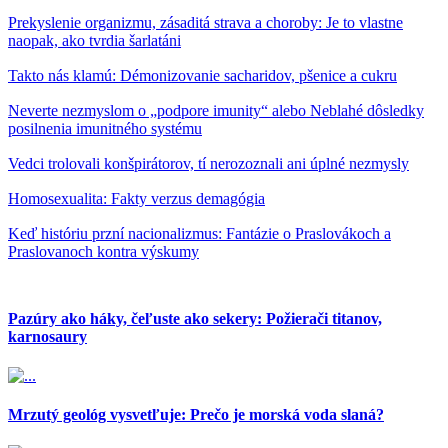
Prekyslenie organizmu, zásaditá strava a choroby: Je to vlastne
naopak, ako tvrdia šarlatáni
Takto nás klamú: Démonizovanie sacharidov, pšenice a cukru
Neverte nezmyslom o „podpore imunity“ alebo Neblahé dôsledky
posilnenia imunitného systému
Vedci trolovali konšpirátorov, tí nerozoznali ani úplné nezmysly
Homosexualita: Fakty verzus demagógia
Keď históriu przní nacionalizmus: Fantázie o Praslovákoch a
Praslovanoch kontra výskumy
Pazúry ako háky, čeľuste ako sekery: Požierači titanov,
karnosaury
Mrzutý geológ vysvetľuje: Prečo je morská voda slaná?