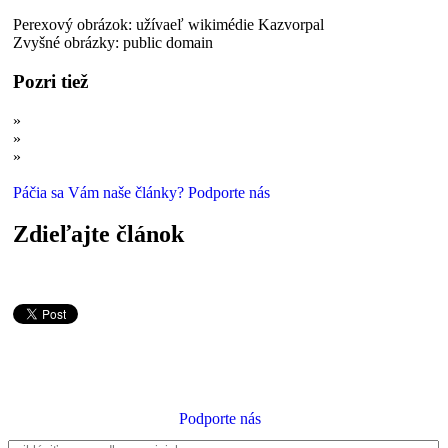
Perexový obrázok: užívaeľ wikimédie Kazvorpal
Zvyšné obrázky: public domain
Pozri tiež
»
Úder ako strela z pištole: Úchvatné ústonôžky
»
Čo spája vražedné včely a prizzlyho?
»
Spolužitie v prírode: Symbióza nie je len vzájomne prospešná
Páčia sa Vám naše články? Podporte nás
Zdieľajte článok
Podporte nás