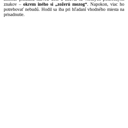
znakov –
okrem iného si „zožerú mozog“
. Napokon, viac ho
potrebovať nebudú. Hodil sa iba pri hľadaní vhodného miesta na
prisadnutie.