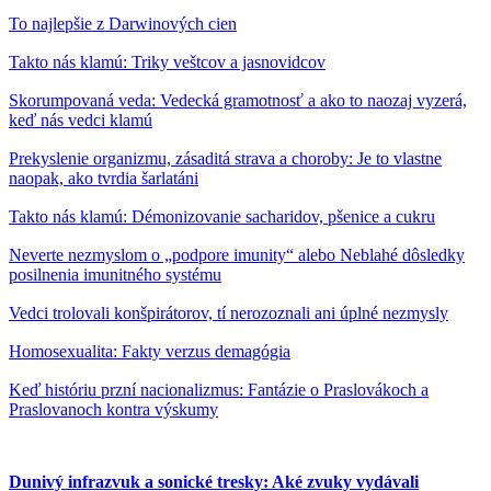
To najlepšie z Darwinových cien
Takto nás klamú: Triky veštcov a jasnovidcov
Skorumpovaná veda: Vedecká gramotnosť a ako to naozaj vyzerá,
keď nás vedci klamú
Prekyslenie organizmu, zásaditá strava a choroby: Je to vlastne
naopak, ako tvrdia šarlatáni
Takto nás klamú: Démonizovanie sacharidov, pšenice a cukru
Neverte nezmyslom o „podpore imunity“ alebo Neblahé dôsledky
posilnenia imunitného systému
Vedci trolovali konšpirátorov, tí nerozoznali ani úplné nezmysly
Homosexualita: Fakty verzus demagógia
Keď históriu przní nacionalizmus: Fantázie o Praslovákoch a
Praslovanoch kontra výskumy
Dunivý infrazvuk a sonické tresky: Aké zvuky vydávali