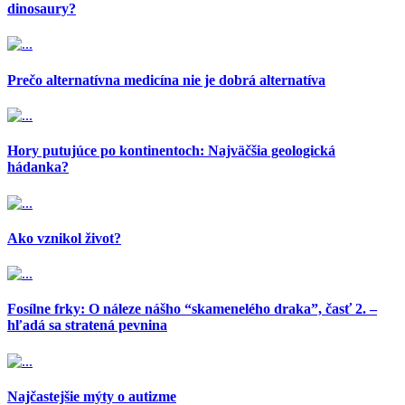
dinosaury?
Prečo alternatívna medicína nie je dobrá alternatíva
Hory putujúce po kontinentoch: Najväčšia geologická
hádanka?
Ako vznikol život?
Fosílne frky: O náleze nášho “skamenelého draka”, časť 2. –
hľadá sa stratená pevnina
Najčastejšie mýty o autizme