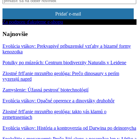
Pridať e-mail
Za podporu ďakujeme e-shopu
Najnovšie
Evolúcia vtákov: Prekvapivé príbuzenské vzťahy a bizarné formy
kenozoika
Potulky po múzeách: Centrum biodiverzity Naturalis v Leidene
Zlostné frfľanie mrzutého geológa: Prečo dinosaury s perím
vyzerajú naprd
Zamyslenie: Úžasná pestrosť biotechnológií
Evolúcia vtákov: Opačné operence a dinovtáky druhohôr
Zlostné frfľanie mrzutého geológa: takto vás klamú o
zemetraseniach
Evolúcia vtákov: História a kontroverzia od Darwina po deinonycha
Spolužitie s megazvermi: Prečo žijú slony a nosorožce len v Afrike a