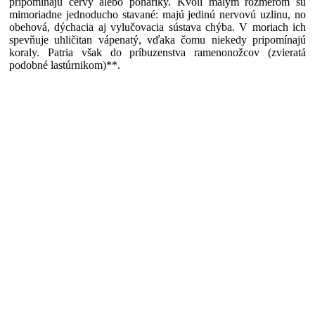
pripomínajú červy alebo poháriky. Kvôli malým rozmerom sú
mimoriadne jednoducho stavané: majú jedinú nervovú uzlinu, no
obehová, dýchacia aj vylučovacia sústava chýba. V moriach ich
spevňuje uhličitan vápenatý, vďaka čomu niekedy pripomínajú
koraly. Patria však do príbuzenstva ramenonožcov (zvieratá
podobné lastúrnikom)**.