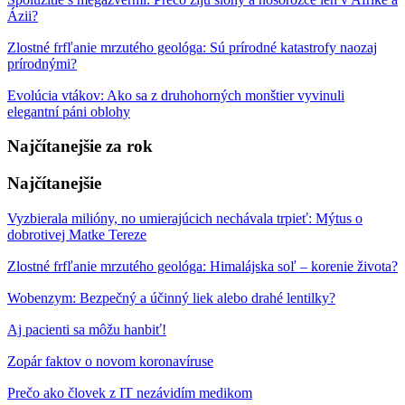
Ázii?
Zlostné frfľanie mrzutého geológa: Sú prírodné katastrofy naozaj
prírodnými?
Evolúcia vtákov: Ako sa z druhohorných monštier vyvinuli
elegantní páni oblohy
Najčítanejšie za rok
Najčítanejšie
Vyzbierala milióny, no umierajúcich nechávala trpieť: Mýtus o
dobrotivej Matke Tereze
Zlostné frfľanie mrzutého geológa: Himalájska soľ – korenie života?
Wobenzym: Bezpečný a účinný liek alebo drahé lentilky?
Aj pacienti sa môžu hanbiť!
Zopár faktov o novom koronavíruse
Prečo ako človek z IT nezávidím medikom