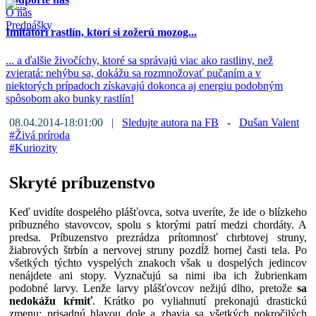
O nás
Prednášky
Imitátori rastlín, ktorí si zožerú mozog...
... a ďalšie živočíchy, ktoré sa správajú viac ako rastliny, než
zvieratá: nehýbu sa, dokážu sa rozmnožovať pučaním a v
niektorých prípadoch získavajú dokonca aj energiu podobným
spôsobom ako bunky rastlín!
08.04.2014-18:01:00 |
Sledujte autora na FB
-
Dušan Valent
#
Živá príroda
#
Kuriozity
Skryté príbuzenstvo
Keď uvidíte dospelého plášťovca, sotva uveríte, že ide o blízkeho
príbuzného stavovcov, spolu s ktorými patrí medzi chordáty. A
predsa. Príbuzenstvo prezrádza prítomnosť chrbtovej struny,
žiabrových štrbín a nervovej struny pozdĺž hornej časti tela. Po
všetkých týchto vyspelých znakoch však u dospelých jedincov
nenájdete ani stopy. Vyznačujú sa nimi iba ich žubrienkam
podobné larvy. Lenže larvy plášťovcov nežijú dlho, pretože
sa
nedokážu kŕmiť
. Krátko po vyliahnutí prekonajú drastickú
zmenu: prisadnú hlavou dole a zbavia sa všetkých pokročilých