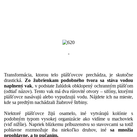
-
Transformácia, ktorou telo plášťovcov prechádza, je skutočne
drastická.
Zo žubrienkam podobného tvora sa stáva vodou
naplnený vak
, v podstate žalúdok obklopený ochranným plášťom
(odtiaľ názov). Tento vak má dva rúrovité otvory – sifóny, ktorými
plášťovce nasávajú alebo vypudzujú vodu. Nájdete ich na mieste,
kde sa predtým nachádzali žiabrové štrbiny.
Niektoré plášťovce žijú osamelo, iné vytvárajú kolónie s
podobným typom vysokej organizácie ako vidíme u machoviek
(viď nižšie). Napriek blízkemu príbuzenstvu so stavovcami sa totiž
pohlavne rozmnožuje iba niekoľko druhov, iné
sa množia
nepohlavne, a to pučaním.