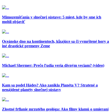
Mimozemšťania v slnečnej sústave: 5 miest, kde by sme ich
mohli objaviť
Oceánske dno na kontinentoch, kĺzajúce sa či vymrštené hory a
iné drastické premeny Zeme
Michael Shermer: Prečo ľudia veria divným veciam? (video)
Kam sa podel Hádes? Ako zanikla Planéta V? Stratené a
nenájdené planéty slnečnej sústavy
Zlostné frflanie mrzutého geológa: Ako filmy klamú o umieraní