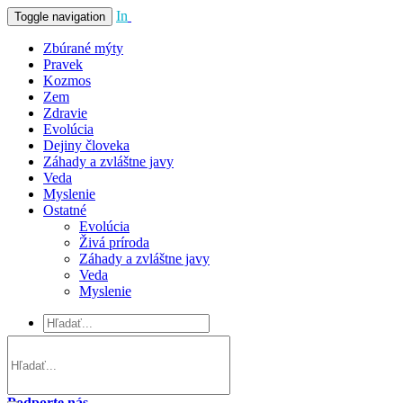
In
Vivo
Toggle navigation
Zbúrané mýty
Pravek
Kozmos
Zem
Zdravie
Evolúcia
Dejiny človeka
Záhady a zvláštne javy
Veda
Myslenie
Ostatné
Evolúcia
Živá príroda
Záhady a zvláštne javy
Veda
Myslenie
Podporte nás