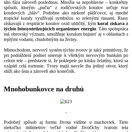
táto fáza zároveň poslednou. Množia sa nepohlavne – konkrétny
spôsob, ktorým „pučia“ z rodičovských koralov určuje tvar
koralových „hláv“. Podobne ako niekoré plášťovce, aj mnohé
tropické koraly využívajú symbiózu so zelenými riasami. Riasy
získavajú z respirácie koralov oxid uhličitý, kým
koral získava z
týchto fotosyntetizujúcich organizmov energiu
. Táto spolupráca
má obrovský význam, umožňuje koralom bujnieť aj v oblastiach s
teplými vodami, chudobnými na živiny.
Mimochodom, nervový systém týchto tvorov je taký primitívny, že
pri podráždení podnet smeruje k všetkým nervovým bunkám po
celom tele – predstavte si, že poklepete po kúsku želatíny, ktorá sa
vzápätí celá roztrasie. Tvory majú navyše iba jediný otvor, ktorý
slúži ako ústa a zároveň ako konečník.
Mnohobunkovce na druhú
-
Podobný spôsob aj formu života vidíme u machoviek. Tieto
niekoľko milimetrov veľké vodné živočíchy tvarom tela