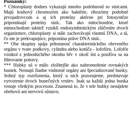
Poznámky:
* Chloroplasty dodnes vykazujú mnoho podobností so sinicami.
Majú kruhový chromozóm ako baktérie, ribozómy podobné
prvojadrovcom a aj ich proteíny aktívne pri fotosyntéze
pripomínajú proteíny siníc. Tak ako mitochondrie, ktoré
mimochodom taktiež vznikli endosymbiotickým zlúčením dvoch
organizmov, chloroplasty si stále zachovávajú vlastnú DNA, a tá,
čo nie je prekvapujúce, pripomína práve DNA siníc.
** Obe skupiny spája prítomnosť charakteristického obrveného
orgánu v tvare podkovy, cylindra alebo kotúča - lofofóru. Lofofór
vznikol z jednoduchého okruhu bŕv v okolí úst a používa sa na
filtrovanie potravy.
*** Hubky sú o málo zložitejšie ako nahromedenie rovnakých
buniek. Nemajú žiadne vnútorné orgány ani špecializované bunky.
Jediný typ rozrôznenia, ktorý u nich pozorujeme, predstavuje
vytvorenie dvoch bunečných vrstiev. Inak sa každá jedna bunka
venuje všetkým procesom. Znamená to, že v tele hubky nenájdete
obehovú ani nervovú sústavu.