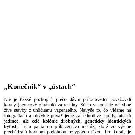
„Konečník“ v „ústach“
Nie je ťažké pochopiť, prečo dávni prírodovedci považovali
koraly (perexový obrázok) za rastliny. Sú to v podstate nehybné
živé stavby z uhličitanu vápenatého. Navyše to, čo vídame na
fotografiách a obvykle považujeme za jednotlivé koraly,
nie sú
jedince, ale celé kolónie drobných, geneticky identických
bytostí
. Tieto patria do príbuzenstva medúz, ktoré vo vývine
prechádzajú koralom podobnou polypovou fázou. Pre koraly je