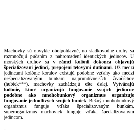
Machovky sú obvykle obojpohlavné, no sladkovodné druhy sa
rozmnožujú pučaním z nahromadení identických jedincov. U
morských druhov sa
v rámci kolónií dokonca objavujú
špecializovaní jedinci, prepojení telovými dutinami
. Už medzi
jedincami kolónie koralov existujú podobné vzťahy ako medzi
nešpecializovanými bunkami najprimitívnejších živočíchov
(hubiek***), machovky zachádzajú ešte ďalej.
Vytvárajú
kolónie, ktoré organizujú fungovanie svojich jedincov
podobne ako mnohobunkový organizmus organizuje
fungovanie jednotlivých svojich buniek
. Bežný mnohobunkový
organizmus funguje vďaka špecializovaným bunkám,
superorganizmus machoviek funguje vďaka špecializovaným
jedincom.
-