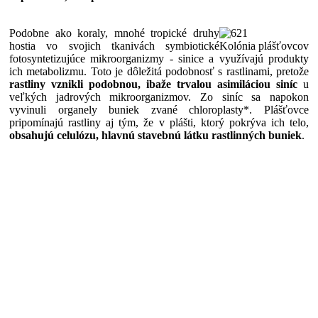
Podobne ako koraly, mnohé tropické druhy
hostia vo svojich tkanivách symbiotické
Kolónia plášťovcov
fotosyntetizujúce mikroorganizmy - sinice a využívajú produkty
ich metabolizmu. Toto je dôležitá podobnosť s rastlinami, pretože
rastliny vznikli podobnou, ibaže trvalou asimiláciou siníc
u
veľkých jadrových mikroorganizmov. Zo siníc sa napokon
vyvinuli organely buniek zvané chloroplasty*. Plášťovce
pripomínajú rastliny aj tým, že v plášti, ktorý pokrýva ich telo,
obsahujú celulózu, hlavnú stavebnú látku rastlinných buniek
.