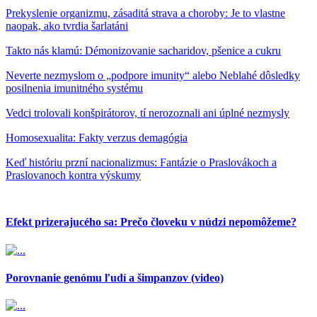
Prekyslenie organizmu, zásaditá strava a choroby: Je to vlastne
naopak, ako tvrdia šarlatáni
Takto nás klamú: Démonizovanie sacharidov, pšenice a cukru
Neverte nezmyslom o „podpore imunity“ alebo Neblahé dôsledky
posilnenia imunitného systému
Vedci trolovali konšpirátorov, tí nerozoznali ani úplné nezmysly
Homosexualita: Fakty verzus demagógia
Keď históriu przní nacionalizmus: Fantázie o Praslovákoch a
Praslovanoch kontra výskumy
Efekt prizerajucého sa: Prečo človeku v núdzi nepomôžeme?
Porovnanie genómu ľudí a šimpanzov (video)