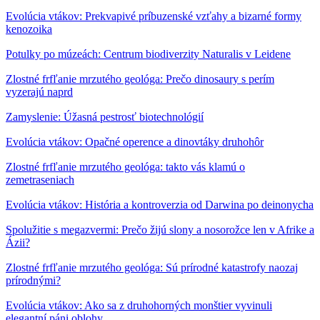
Evolúcia vtákov: Prekvapivé príbuzenské vzťahy a bizarné formy
kenozoika
Potulky po múzeách: Centrum biodiverzity Naturalis v Leidene
Zlostné frfľanie mrzutého geológa: Prečo dinosaury s perím
vyzerajú naprd
Zamyslenie: Úžasná pestrosť biotechnológií
Evolúcia vtákov: Opačné operence a dinovtáky druhohôr
Zlostné frfľanie mrzutého geológa: takto vás klamú o
zemetraseniach
Evolúcia vtákov: História a kontroverzia od Darwina po deinonycha
Spolužitie s megazvermi: Prečo žijú slony a nosorožce len v Afrike a
Ázii?
Zlostné frfľanie mrzutého geológa: Sú prírodné katastrofy naozaj
prírodnými?
Evolúcia vtákov: Ako sa z druhohorných monštier vyvinuli
elegantní páni oblohy