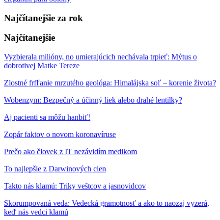
Najčítanejšie za rok
Najčítanejšie
Vyzbierala milióny, no umierajúcich nechávala trpieť: Mýtus o
dobrotivej Matke Tereze
Zlostné frfľanie mrzutého geológa: Himalájska soľ – korenie života?
Wobenzym: Bezpečný a účinný liek alebo drahé lentilky?
Aj pacienti sa môžu hanbiť!
Zopár faktov o novom koronavíruse
Prečo ako človek z IT nezávidím medikom
To najlepšie z Darwinových cien
Takto nás klamú: Triky veštcov a jasnovidcov
Skorumpovaná veda: Vedecká gramotnosť a ako to naozaj vyzerá,
keď nás vedci klamú