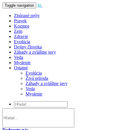
In
Vivo
Toggle navigation
Zbúrané mýty
Pravek
Kozmos
Zem
Zdravie
Evolúcia
Dejiny človeka
Záhady a zvláštne javy
Veda
Myslenie
Ostatné
Evolúcia
Živá príroda
Záhady a zvláštne javy
Veda
Myslenie
Podporte nás