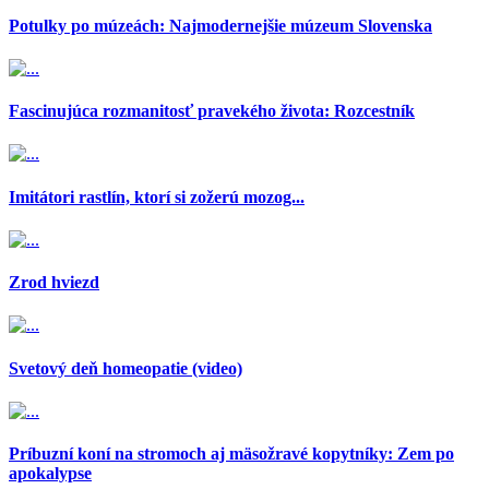
Potulky po múzeách: Najmodernejšie múzeum Slovenska
Fascinujúca rozmanitosť pravekého života: Rozcestník
Imitátori rastlín, ktorí si zožerú mozog...
Zrod hviezd
Svetový deň homeopatie (video)
Príbuzní koní na stromoch aj mäsožravé kopytníky: Zem po
apokalypse