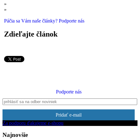
»
Vyraďte diéty, ktoré vyraďujú celé skupiny potravín
»
Paleo diéta? Naša evolúcia nezamrzla v dobe kamennej
Páčia sa Vám naše články? Podporte nás
Zdieľajte článok
Podporte nás
Pridať e-mail
Za podporu ďakujeme e-shopu
Najnovšie