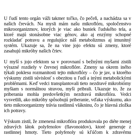
U ľudí tento orgán váži takmer toľko, čo pečeň, a nachádza sa v
našich črevách. Na mysli mám našu mikroflóru, spoločenstvo
mikroorganizmov, ktorých je viac ako buniek ľudského tela, a
ktoré majú stonásobne viac génov, ako aj enzýmy schopné
rozkladať potravu a regulujúce náš metabolizmus aj imunitný
systém. Ukazuje sa, že na vine jojo efektu sú zmeny, ktoré
zasahujú mikróby našich čriev.
U myší s jojo efektom sa v porovnaní s bežnými myšami zistili
výrazné rozdiely v črevnej mikroflóre. Zmeny sa okrem iného
týkali poklesu rozmanitosti tejto mikroflóry – čo je jav, u ktorého
výskumy zistili súvislosť s obezitou u ľudí a inými metabolickými
problémami. Keď vedci transplantovali tieto nezdravé mikrobiómy
myšiam s normálnou stravou, myši pribrali. Ukazuje to, že za
priberania mohla predovšetkým nezdravá mikroflóra. Vedci
vysvetlili, ako mikróby spôsobujú priberanie, vďaka výskumu, ako
tieto mikroorganizmy trávia rastlinnú vlákninu, čo je hlavná zložka
ich potravy.
Výskum zistil, že zmenená mikroflóra produkovala po diéte menej
zdravých látok polyfenolov (flavonoidov), ktoré generuje z
rastlinnej hmoty. Tieto polyfenoly sú kľúčom k zdravému