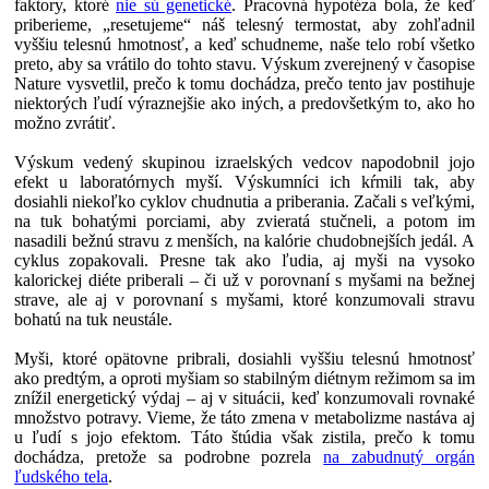
faktory, ktoré
nie sú genetické
. Pracovná hypotéza bola, že keď
priberieme, „resetujeme“ náš telesný termostat, aby zohľadnil
vyššiu telesnú hmotnosť, a keď schudneme, naše telo robí všetko
preto, aby sa vrátilo do tohto stavu. Výskum zverejnený v časopise
Nature vysvetlil, prečo k tomu dochádza, prečo tento jav postihuje
niektorých ľudí výraznejšie ako iných, a predovšetkým to, ako ho
možno zvrátiť.
Výskum vedený skupinou izraelských vedcov napodobnil jojo
efekt u laboratórnych myší. Výskumníci ich kŕmili tak, aby
dosiahli niekoľko cyklov chudnutia a priberania. Začali s veľkými,
na tuk bohatými porciami, aby zvieratá stučneli, a potom im
nasadili bežnú stravu z menších, na kalórie chudobnejších jedál. A
cyklus zopakovali. Presne tak ako ľudia, aj myši na vysoko
kalorickej diéte priberali – či už v porovnaní s myšami na bežnej
strave, ale aj v porovnaní s myšami, ktoré konzumovali stravu
bohatú na tuk neustále.
Myši, ktoré opätovne pribrali, dosiahli vyššiu telesnú hmotnosť
ako predtým, a oproti myšiam so stabilným diétnym režimom sa im
znížil energetický výdaj – aj v situácii, keď konzumovali rovnaké
množstvo potravy. Vieme, že táto zmena v metabolizme nastáva aj
u ľudí s jojo efektom. Táto štúdia však zistila, prečo k tomu
dochádza, pretože sa podrobne pozrela
na zabudnutý orgán
ľudského tela
.