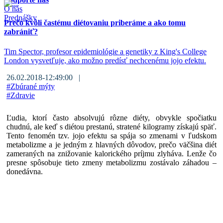
O nás
Prednášky
Prečo kvôli častému diétovaniu priberáme a ako tomu
zabrániť?
Tim Spector, profesor epidemiológie a genetiky z King's College
London vysvetľuje, ako možno predísť nechcenému jojo efektu.
26.02.2018-12:49:00 |
#
Zbúrané mýty
#
Zdravie
Ľudia, ktorí často absolvujú rôzne diéty, obvykle spočiatku
chudnú, ale keď s diétou prestanú, stratené kilogramy získajú späť.
Tento fenomén tzv. jojo efektu sa spája so zmenami v ľudskom
metabolizme a je jedným z hlavných dôvodov, prečo väčšina diét
zameraných na znižovanie kalorického príjmu zlyháva. Lenže čo
presne spôsobuje tieto zmeny metabolizmu zostávalo záhadou –
donedávna.