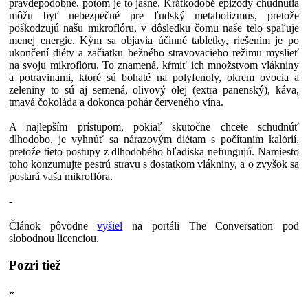
pravdepodobné, potom je to jasné. Krátkodobé epizódy chudnutia
môžu byť nebezpečné pre ľudský metabolizmus, pretože
poškodzujú našu mikroflóru, v dôsledku čomu naše telo spaľuje
menej energie. Kým sa objavia účinné tabletky, riešením je po
ukončení diéty a začiatku bežného stravovacieho režimu myslieť
na svoju mikroflóru. To znamená, kŕmiť ich množstvom vlákniny
a potravinami, ktoré sú bohaté na polyfenoly, okrem ovocia a
zeleniny to sú aj semená, olivový olej (extra panenský), káva,
tmavá čokoláda a dokonca pohár červeného vína.
A najlepším prístupom, pokiaľ skutočne chcete schudnúť
dlhodobo, je vyhnúť sa nárazovým diétam s počítaním kalórií,
pretože tieto postupy z dlhodobého hľadiska nefungujú. Namiesto
toho konzumujte pestrú stravu s dostatkom vlákniny, a o zvyšok sa
postará vaša mikroflóra.
-
Článok pôvodne
vyšiel
na portáli The Conversation pod
slobodnou licenciou.
Pozri tiež
»
Glykemický index potravín nie je kľúčom k úspešnému
chudnutiu. Črevná mikroflóra áno