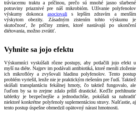
tráviacemu traktu a príčinou, prečo sú mnohé jasno sfarbené
potraviny priaznivé pre náš mikrobióm. Užívanie polyfenolov
výskumy dokonca
asociovali
s lepším zdravím a menším
výskytom obezity. Zásadným zistením tohto výskumu je
skutočnosť, že príčiny zmien, ktoré nastávajú po ukončení
diétovania, možno zvrátiť.
Vyhnite sa jojo efektu
Výskumníci vyskúšali rôzne postupy, aby potlačili jojo efekt u
myší na diéte. Najprv im podávali antibiotiká, ktoré menili zloženie
ich mikroflóry a zvyšovali hladinu polyfenolov. Tento postup
problém vyriešil, lenže nie je praktickým riešením pre ľudí. Taktiež
skúšali transplantáciu fekálnej hmoty, čo taktiež fungovalo, ale
ľuďom by sa to zrejme zdalo príliš drastické. Keďže prehltnutie
tabletky je bezpečnejšie a jednoduchšie, pokúšali sa nahradiť
niektoré konkrétne polyfenoly suplementáciou stravy. Našťastie, aj
tento postup úspešne obmedzil opätovný nárast hmotnosti.