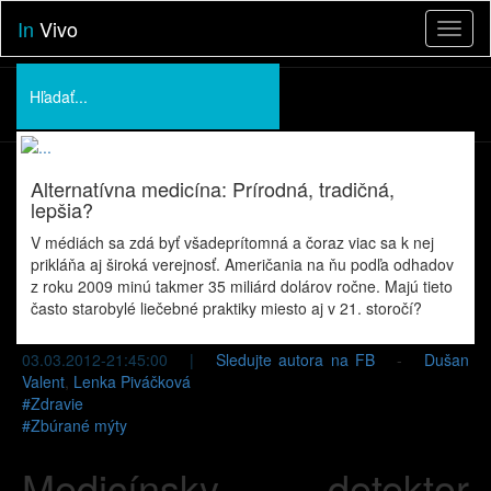
In
Vivo
Toggl
naviga
Podporte nás
O nás
Alternatívna medicína: Prírodná, tradičná,
Prednášky
lepšia?
V médiách sa zdá byť všadeprítomná a čoraz viac sa k nej
prikláňa aj široká verejnosť. Američania na ňu podľa odhadov
z roku 2009 minú takmer 35 miliárd dolárov ročne. Majú tieto
často starobylé liečebné praktiky miesto aj v 21. storočí?
03.03.2012-21:45:00 |
Sledujte autora na FB
-
Dušan
Valent
,
Lenka Piváčková
#
Zdravie
#
Zbúrané mýty
Medicínsky detektor