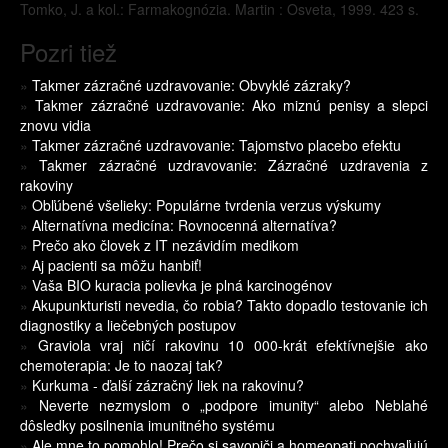
Tomko, J. a kol.: Farmakognózia. Martin : Osveta, 1999. 423 s.
Pozri tiež
»
Takmer zázračné uzdravovanie: Obvyklé zázraky?
»
Takmer zázračné uzdravovanie: Ako miznú penisy a slepci
znovu vidia
»
Takmer zázračné uzdravovanie: Tajomstvo placebo efektu
»
Takmer zázračné uzdravovanie: Zázračné uzdravenia z
rakoviny
»
Obľúbené všelieky: Populárne tvrdenia verzus výskumy
»
Alternatívna medicína: Rovnocenná alternatíva?
»
Prečo ako človek z IT nezávidím medikom
»
Aj pacienti sa môžu hanbiť!
»
Vaša BIO kuracia polievka je plná karcinogénov
»
Akupunkturisti nevedia, čo robia? Takto dopadlo testovanie ich
diagnostiky a liečebných postupov
»
Graviola vraj ničí rakovinu 10 000-krát efektívnejšie ako
chemoterapia: Je to naozaj tak?
»
Kurkuma - ďalší zázračný liek na rakovinu?
»
Neverte nezmyslom o „podpore imunity“ alebo Neblahé
dôsledky posilnenia imunitného systému
»
Ale mne to pomohlo! Prečo si savopiči a homeopati pochvaľujú