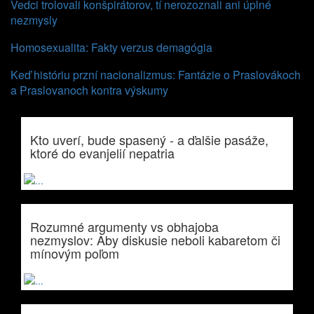
Vedci trolovali konšpirátorov, tí nerozoznali ani úplné
nezmysly
Homosexualita: Fakty verzus demagógia
Keď históriu przní nacionalizmus: Fantázie o Praslovákoch
a Praslovanoch kontra výskumy
Kto uverí, bude spasený - a ďalšie pasáže,
ktoré do evanjelií nepatria
Rozumné argumenty vs obhajoba
nezmyslov: Aby diskusie neboli kabaretom či
mínovým poľom