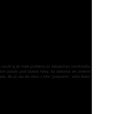
 ho využiť aj ak máte problémy so žalúdočnou nevoľnosťou
bre pôsobí proti bolesti hlavy, ba dokonca vie zmierniť
ke. Ak už vás ale niečo z toho "prepadne“, veľmi dobre