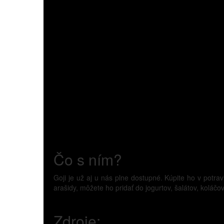
Čo s ním?
Goji je už aj u nás plne dostupné. Kúpite ho v potr
arašidy, môžete ho pridať do jogurtov, šalátov, koláčo
Zdroje: