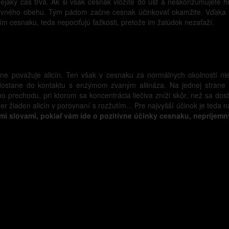
ejaký čas trvá. Ak si však cesnak vložíte do úst a neskonzumujete ho
krvného obehu. Tým pádom začne cesnak účinkovať okamžite. Vďaka 
ním cesnaku, teda nepociťujú ťažkosti, pretože im žalúdok nezaťaží.
ne považuje alicín. Ten však v cesnaku za normálnych okolností nie 
 dostane do kontaktu s enzýmom zvaným aliináza. Na jednej strane s
ho prechodu, pri ktorom sa koncentrácia liečiva zníži skôr, než sa d
r žiaden alicín v porovnaní s rozžutím... Pre najvyšší účinok je teda n
mi slovami, pokiaľ vám ide o pozitívne účinky cesnaku, nepríjem