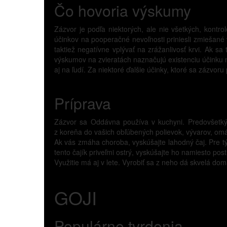
Čo hovoria výskumy
Zázvor je podľa niektorých, ale nie všetkých, kontr
účinkov na pooperačné nevoľnosti priniesli zmiešané 
taktiež negatívne vplývať na zrážanlivosť krvi. Ak 
výskumov na zvieratách naznačujú existenciu účinku n
aj na ľudí. Za niektoré ďalšie účinky, ktoré sa zázvo
Príprava
Zázvor sa Oddávna používa v kuchyni. Predovšetkým 
z koreňa do vašich obľúbených polievok, vývarov, omáč
Ak vás zmáha choroba, vyskúšajte lahodný čaj. Pre tý
tento čajík priveľmi ostrý, vyskúšajte ho namiesto pos
Využitie má aj v lete. Vyrobiť sa z neho dá skvelá do
GOJI
Populárne tvrdenia