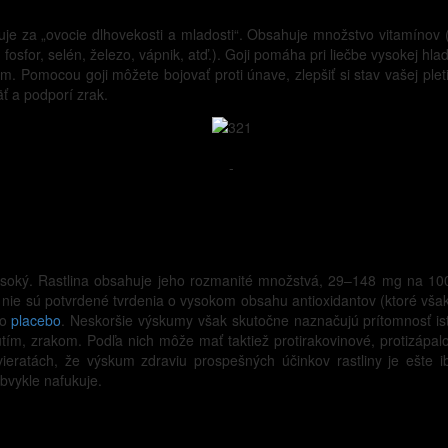
ažuje za „ovocie dlhovekosti a mladosti“. Obsahuje množstvo vitamínov
fosfor, selén, železo, vápnik, atď.). Goji pomáha pri liečbe vysokej hla
m. Pomocou goji môžete bojovať proti únave, zlepšiť si stav vašej pl
ť a podporí zrak.
-
ysoký. Rastlina obsahuje jeho rozmanité množstvá, 29–148 mg na 10
 nie sú potvrdené tvrdenia o vysokom obsahu antioxidantov (ktoré však
ko
placebo
. Neskoršie výskumy však skutočne naznačujú prítomnosť ist
tím, zrakom. Podľa nich môže mať taktiež protirakovinové, protizápal
zvieratách, že výskum zdraviu prospešných účinkov rastliny je ešte
obvykle nafukuje.