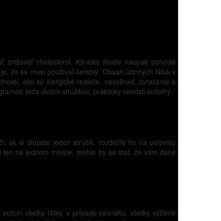
znižovať cholesterol. Klinické štúdie naopak potvrdili
je, že sa musí používať čerstvý. Obsah účinných látok v
ností, ako sú alergické reakcie, nevoľnosť, zvracanie a
amov, teda dvoch strúžikov, prakticky neodstrániteľný.
, ak si olúpete jeden strúčik, rozdelíte ho na polovicu
ali len na jednom mieste, mohlo by sa stať, že vám dané
a potom všetky látky, v prípade cesnaku, všetky výživné