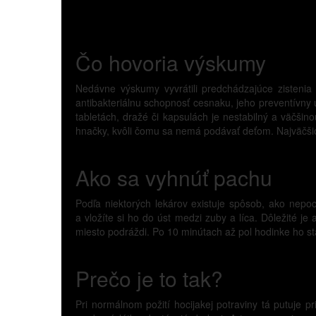
Čo hovoria výskumy
Nedávne výskumy vyvrátili predchádzajúce zistenia m
antibakteriálnu schopnosť cesnaku, jeho preventívny 
tabletách, dražé či kapsulách je nestabilný a väčšin
hnačky, kvôli čomu sa nemá podávať deťom. Najväčšiou
Ako sa vyhnúť pachu
Podľa niektorých lekárov existuje spôsob, ako nepoci
a vložíte si ho do úst medzi zuby a líca. Dôležité j
miesto podráždi. Po 10 minútach až pol hodinke ho st
Prečo je to tak?
Pri normálnom požití hocijakej potraviny tá putuje 