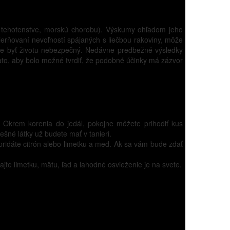
ť v tehotenstve, morskú chorobu). Výskumy ohľadom jeho
ierňovaní nevoľností spájaných s liečbou rakoviny, môže
môže byť životu nebezpečný. Nedávne predbežné výsledky
ato, aby bolo možné tvrdiť, že podobné účinky má zázvor
. Okrem korenia do jedál, pokojne môžete prihodiť kus
ešné látky už budete mať v tanieri.
pridáte citrón alebo limetku a med. Ak sa vám bude zdať
ajte limetku, mätu, ľad a lahodné osvieženie je na svete.