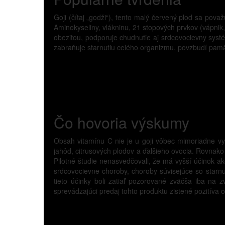
Goji (čítaj „godži“), tento malý červený plod sa pov
Aminokyseliny, vlákninu, 21 stopových prvkov (vápnik, 
obezitou, podporuje chudnutie aj srdcovocievny systé
zabraňuje starnutiu celého organizmu, povzbudí pamä
Čo hovoria výskumy
Obsah vitamínu C nie je u goji vôbec mimoriadne v
jahôd, citrusových plodov a ďalšieho ovocia. Rovnako
Pilotné študie nenasvedčovali, že má vyšší účinok a
srdcovocievne choroby, choroby súvisejúce so starnu
tieto účinky boli zatiaľ pozorované zväčša iba na 
sprevádzajúci predaj tohto produktu zistené pozitíva 