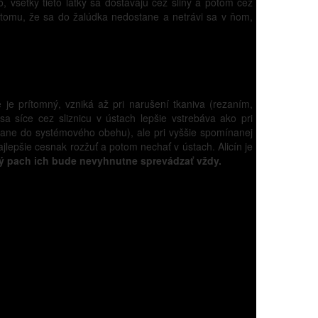
, všetky tieto látky sa dostávajú cez sliny a potom cez
tomu, že sa do žalúdka nedostane a netrávi sa v ňom,
je prítomný, vzniká až pri narušení tkaniva (rezaním,
a síce cez sliznicu v ústach lepšie vstrebáva ako pri
ostane do systémového obehu), ale pri vyššie spomínanej
ajlepšie cesnak rozžuť a potom nechať v ústach. Alicín je
ný pach ich bude nevyhnutne sprevádzať vždy.