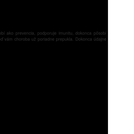
obí ako prevencia, podporuje imunitu, dokonca pôsobí
j keď vám choroba už poriadne prepukla. Dokonca údajne