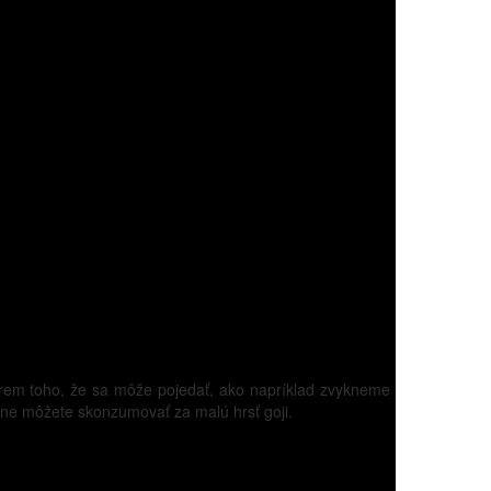
 Okrem toho, že sa môže pojedať, ako napríklad zvykneme
Denne môžete skonzumovať za malú hrsť goji.