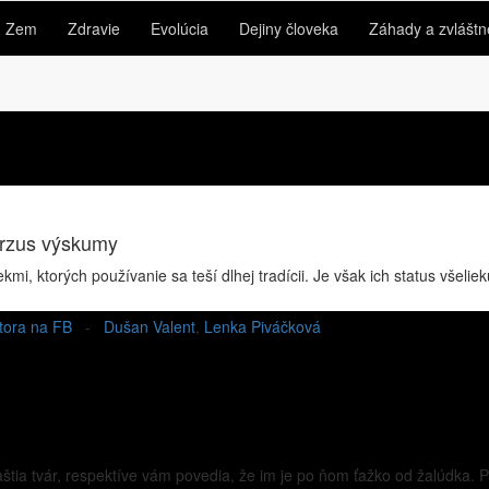
Zem
Zdravie
Evolúcia
Dejiny človeka
Záhady a zvláštn
erzus výskumy
mi, ktorých používanie sa teší dlhej tradícii. Je však ich status všeli
utora na FB
-
Dušan Valent
,
Lenka Piváčková
raštia tvár, respektíve vám povedia, že im je po ňom ťažko od žalúdka.