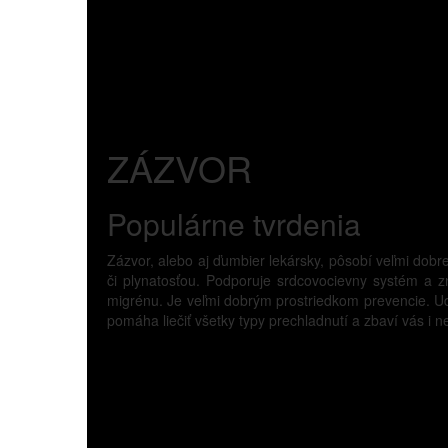
ZÁZVOR
Populárne tvrdenia
Zázvor, alebo aj ďumbier lekársky, pôsobí veľmi dobr
či plynatosťou. Podporuje srdcovocievny systém a zni
migrénu. Je veľmi dobrým prostriedkom prevencie. Ud
pomáha liečiť všetky typy prechladnutí a zbaví vás i 