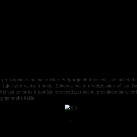
e protizápalovo, antibakteriálne. Podporuje chuť do jedla, ale môžete
žuje riziko vzniku infarktu. Dokonca má aj afrodiziakálne účinky. Do
rží vás vo forme a pomôže predchádzať nádche, prechladnutiam, chríp
nepríjemného kašľa.
-