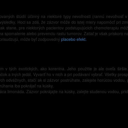
olovaných štúdií účinný na niektoré typy nevoľnosti (rannú nevoľnos
výsledky. Hoci sa zdá, že zázvor môže do istej miery napomôcť pri zm
sa tak stane, pre niektorých pacientov podstupujúcich chemoterapiu 
a spomalenie alebo prevenciu rastu tumorov. Zatiaľ je však priskoro n
ru prisudzujú, môže byť zodpovedný
placebo efekt.
v tých exotických, ako korenina. Jeho použitie je ale oveľa širšie
ok a iných jedál. Vyvariť ho v nich a pri podávaní vybrať. Všetky prosp
ch odvážnych, stačí ak si zázvor postrúhate, zalejete horúcou vodou, 
trúhania iba pokrájať na kúsky.
máca limonáda. Zázvor pokrájajte na kúsky, zalejte studenou vodou, prid