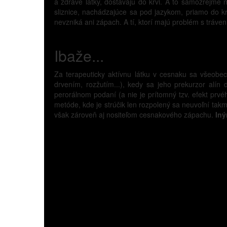
a zdravé látky, dostávajú do krvi. A to samozrejme n
sliznice, nachádzajúce sa pod jazykom, priamo do 
nevzniká ani zápach. A tí, ktorí majú problém s tráve
Ibaže...
Za terapeuticky aktívnu látku v cesnaku sa všeobec
drvením, rozžutím...), kedy sa jeho prekurzor alín
perorálnom podaní (a nie je prítomný tzv. efekt prvé
metóde, kde je strúčik len rozpolený sa neuvoľní takme
však zároveň aj nositeľom cesnakového zápachu.
Iný