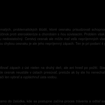
alých, problematických štúdií, ktoré cesnaku prisudzovali schopnosť 
účinok proti ateroskleróze a chorobám s ňou súvisiacim. Problém však 
ou nedostatočný. Čerstvý cesnak ale môže mať veľa nepríjemných vlast
 chybou cesnaku je ale jeho nepríjemný zápach. Ten je pri podaní 4 gr
ťovať zápach z úst nielen na druhý deň, ale ani hneď po požití. Stačí
e ale cesnak neustále v ústach presúvať, pretože ak by ste ho nenech
ačí len vybrať a vypláchnuť ústa vodou.
priamo do žalúdka, kde sa postupne začína proces trávenia a odtiaľ s