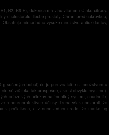
 (B1, B2, B6 E), dokonca má viac vitamínu C ako citrusy.
diny cholesterolu, liečbe prostaty. Chráni pred cukrovkou,
eti. Obsahuje mimoriadne vysoké množstvo antioxidantov,
0 g sušených bobúľ, čo je porovnateľné s množstvom u
 nie sú zďaleka tak prospešné, ako si obvykle myslíme).
ých priaznivých účinkov na imunitný systém, chudnutie,
ové a neuroprotektívne účinky. Treba však upozorniť, že
 iba v počiatkoch, a v neposlednom rade, že marketing