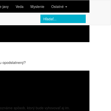
e javy
Veda
Myslenie
Ostatné
eku opodstatnený?
 Poznáme spôsob, ktorý bude vyhovovať aj im.