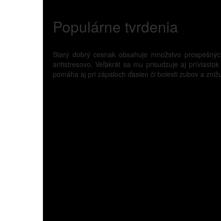
Populárne tvrdenia
Starý dobrý cesnak obsahuje množstvo prospešných 
antistresovo. Veľakrát sa mu prisudzuje aj prívlast
pomáha aj pri zápaloch ďasien či bolesti zubov a znižu