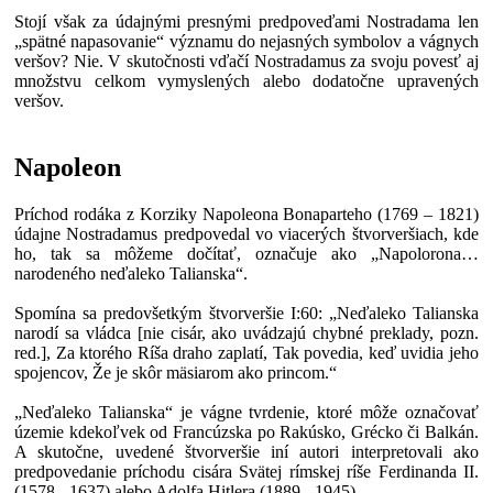
Stojí však za údajnými presnými predpoveďami Nostradama len
„spätné napasovanie“ významu do nejasných symbolov a vágnych
veršov? Nie. V skutočnosti vďačí Nostradamus za svoju povesť aj
množstvu celkom vymyslených alebo dodatočne upravených
veršov.
Napoleon
Príchod rodáka z Korziky Napoleona Bonaparteho (1769 – 1821)
údajne Nostradamus predpovedal vo viacerých štvorveršiach, kde
ho, tak sa môžeme dočítať, označuje ako „Napolorona…
narodeného neďaleko Talianska“.
Spomína sa predovšetkým štvorveršie I:60: „Neďaleko Talianska
narodí sa vládca [nie cisár, ako uvádzajú chybné preklady, pozn.
red.], Za ktorého Ríša draho zaplatí, Tak povedia, keď uvidia jeho
spojencov, Že je skôr mäsiarom ako princom.“
„Neďaleko Talianska“ je vágne tvrdenie, ktoré môže označovať
územie kdekoľvek od Francúzska po Rakúsko, Grécko či Balkán.
A skutočne, uvedené štvorveršie iní autori interpretovali ako
predpovedanie príchodu cisára Svätej rímskej ríše Ferdinanda II.
(1578 - 1637) alebo Adolfa Hitlera (1889 - 1945).