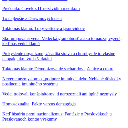
Prečo ako človek z IT nezávidím medikom
To najlepšie z Darwinových cien
Takto nás klamú: Triky veštcov a jasnovidcov
Skorumpovaná veda: Vedecká gramotnosť a ako to naozaj vyzerá,
keď nás vedci klamú
Prekyslenie organizmu, zásaditá strava a choroby: Je to vlastne
naopak, ako tvrdia šarlatáni
Takto nás klamú: Démonizovanie sacharidov, pšenice a cukru
Neverte nezmyslom o „podpore imunity“ alebo Neblahé dôsledky
posilnenia imunitného systému
Vedci trolovali konšpirátorov, tí nerozoznali ani úplné nezmysly
Homosexualita: Fakty verzus demagógia
Keď históriu przní nacionalizmus: Fantázie o Praslovákoch a
Praslovanoch kontra výskumy