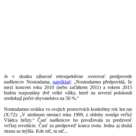
Je v skutku zábavné retrospektívne overovať predpovede
nadšencov Nostradama,
napríklad
: „Nostradamus předpovídá, že
mezi koncem roku 2010 (nebo začátkem 2011) a rokem 2015
budou rozpoutány dvě velké války, které na severní polokouli
zredukují počet obyvatelstva na 50 %.“
Nostradamus uvádza vo svojich proroctvách konkrétny rok len raz
(X:72): „V siedmom mesiaci roku 1999, z oblohy zostúpi veľký
Vládca hrôzy.“ Časť nadšencov ho považovala za predzvesť
veľkej revolúcie. Časť za predpoveď konca sveta. Jedna aj druhá
strana sa mýlila. Kde nič, tu nič...