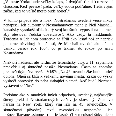
„V meste Yorku bude veľký kolaps, 2 dvojčatá (bratia) rozorvaní
chaosom. Keď pevnosť padá, veľký vodca podľahne. Tretia vojna
začne, keď to veľké mesto bude horieť.“
V tomto prípade ide o hoax. Nostradamus uvedené verše nikdy
nenapísal. Ich autorom v Nostradamovom mene je Neil Marshall,
kanadský vysokoškolák, ktorý svoj konštrukt vypustil na internet,
aby otestoval ľudskú dôverčivosť. Ako vždy, tá nesklamala.
Tvrdenia o údajnom proroctve sa šírili ako lesný požiar napriek
pomerne očividnej skutočnosti, že Marshall uviedol ako dátum
vzniku veršov rok 1654, čo je takmer sto rokov po smrti
Nostradama.
Niektorí nadšenci ale tvrdia, že teroristický útok z 11. septembra
predvídali aj skutočné pasáže Nostradama. Často sa spomína
predovšetkým štvorveršie VI:97: „Na 45. rovnobežke bude horieť
obloha. Oheň sa blíži k veľkému novému mestu. Zrazu do výšky
vyskočí obrovský do neba siahajúci plameň, keď budú Normani
vystavení skúške.“
Podobne ako v mnohých iných prípadoch, uvedený, najčastejšie
šírený preklad Nostradamových veršov je skreslený. Zdanlivo
naráža na New York, ktorý vraj leží na 45. rovnobežke. V
4
skutočnosti pôvodný text
rovnobežku nespomína, len
nešpecifikované „stupne“ (nie je jasné, či zemepisnej šírky alebo