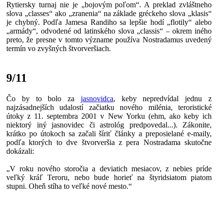
Rytiersky turnaj nie je „bojovým poľom“. A preklad zvláštneho
slova „classes“ ako „zranenia“ na základe gréckeho slova „klasis“
je chybný. Podľa Jamesa Randiho sa lepšie hodí „flotily“ alebo
„armády“, odvodené od latinského slova „classis“ – okrem iného
preto, že presne v tomto význame používa Nostradamus uvedený
termín vo zvyšných štvorveršiach.
9/11
Čo by to bolo za
jasnovidca
, keby nepredvídal jednu z
najzásadnejších udalostí začiatku nového milénia, teroristické
útoky z 11. septembra 2001 v New Yorku (ehm, ako keby ich
niektorý iný jasnovidec či astrológ predpovedal...). Zákonite,
krátko po útokoch sa začali šíriť články a preposielané e-maily,
podľa ktorých to dve štvorveršia z pera Nostradama skutočne
dokázali:
„V roku nového storočia a deviatich mesiacov, z nebies príde
veľký kráľ Teroru, nebo bude horieť na štyridsiatom piatom
stupni. Oheň stíha to veľké nové mesto.“