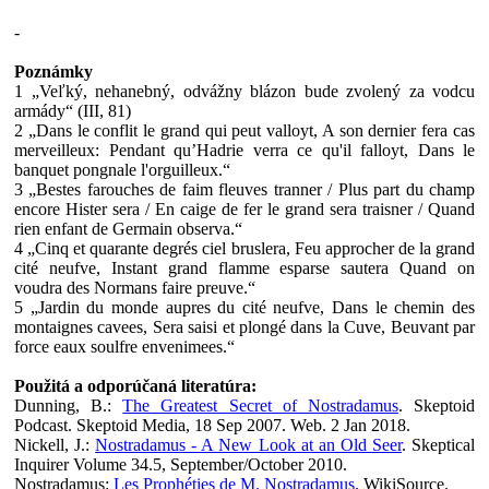
-
Poznámky
1 „Veľký, nehanebný, odvážny blázon bude zvolený za vodcu
armády“ (III, 81)
2 „Dans le conflit le grand qui peut valloyt, A son dernier fera cas
merveilleux: Pendant qu’Hadrie verra ce qu'il falloyt, Dans le
banquet pongnale l'orguilleux.“
3 „Bestes farouches de faim fleuves tranner / Plus part du champ
encore Hister sera / En caige de fer le grand sera traisner / Quand
rien enfant de Germain observa.“
4 „Cinq et quarante degrés ciel bruslera, Feu approcher de la grand
cité neufve, Instant grand flamme esparse sautera Quand on
voudra des Normans faire preuve.“
5 „Jardin du monde aupres du cité neufve, Dans le chemin des
montaignes cavees, Sera saisi et plongé dans la Cuve, Beuvant par
force eaux soulfre envenimees.“
Použitá a odporúčaná literatúra:
Dunning, B.:
The Greatest Secret of Nostradamus
. Skeptoid
Podcast. Skeptoid Media, 18 Sep 2007. Web. 2 Jan 2018.
Nickell, J.:
Nostradamus - A New Look at an Old Seer
. Skeptical
Inquirer Volume 34.5, September/October 2010.
Nostradamus:
Les Prophéties de M. Nostradamus
. WikiSource.