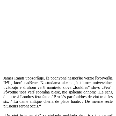
James Randi upozorňuje, že pochybné neskoršie verzie štvorveršia
II:51, ktoré nadšenci Nostradama akceptujú takmer univerzálne,
uvádzajú v druhom verši namiesto slova „fouldres“ slovo „Feu“.
Pôvodne teda verš spomína blesk, nie spálenie ohňom: „Le sang
du iuste à Londres fera faute / Bruslés par fouldres de vint trois les
six. / La dame antique cherra de place haute: / De mesme secte
plusieurs seront occis.“
„De vint trois les six“ sa niekedy prekladá ako „trikrát dvadsať