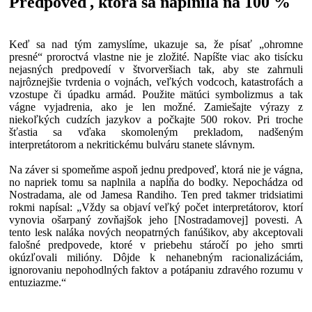
Predpoveď, ktorá sa naplnila na 100 %
Keď sa nad tým zamyslíme, ukazuje sa, že písať „ohromne
presné“ proroctvá vlastne nie je zložité. Napíšte viac ako tisícku
nejasných predpovedí v štvorveršiach tak, aby ste zahrnuli
najrôznejšie tvrdenia o vojnách, veľkých vodcoch, katastrofách a
vzostupe či úpadku armád. Použite mätúci symbolizmus a tak
vágne vyjadrenia, ako je len možné. Zamiešajte výrazy z
niekoľkých cudzích jazykov a počkajte 500 rokov. Pri troche
šťastia sa vďaka skomoleným prekladom, nadšeným
interpretátorom a nekritickému bulváru stanete slávnym.
Na záver si spomeňme aspoň jednu predpoveď, ktorá nie je vágna,
no napriek tomu sa naplnila a napĺňa do bodky. Nepochádza od
Nostradama, ale od Jamesa Randiho. Ten pred takmer tridsiatimi
rokmi napísal: „Vždy sa objaví veľký počet interpretátorov, ktorí
vynovia ošarpaný zovňajšok jeho [Nostradamovej] povesti. A
tento lesk naláka nových neopatrných fanúšikov, aby akceptovali
falošné predpovede, ktoré v priebehu stáročí po jeho smrti
okúzľovali milióny. Dôjde k nehanebným racionalizáciám,
ignorovaniu nepohodlných faktov a potápaniu zdravého rozumu v
entuziazme.“