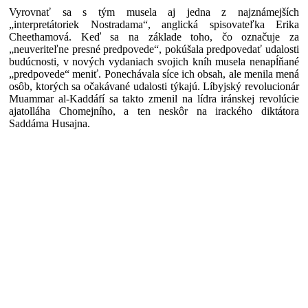
Vyrovnať sa s tým musela aj jedna z najznámejších
„interpretátoriek Nostradama“, anglická spisovateľka Erika
Cheethamová. Keď sa na základe toho, čo označuje za
„neuveriteľne presné predpovede“, pokúšala predpovedať udalosti
budúcnosti, v nových vydaniach svojich kníh musela nenapĺňané
„predpovede“ meniť. Ponechávala síce ich obsah, ale menila mená
osôb, ktorých sa očakávané udalosti týkajú. Líbyjský revolucionár
Muammar al-Kaddáfí sa takto zmenil na lídra iránskej revolúcie
ajatolláha Chomejního, a ten neskôr na irackého diktátora
Saddáma Husajna.