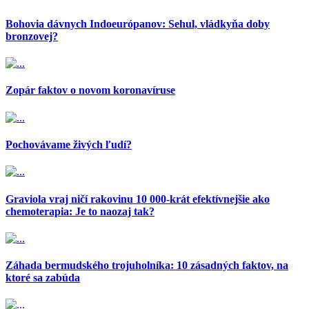
Bohovia dávnych Indoeurópanov: Sehul, vládkyňa doby
bronzovej?
Zopár faktov o novom koronavíruse
Pochovávame živých ľudí?
Graviola vraj ničí rakovinu 10 000-krát efektívnejšie ako
chemoterapia: Je to naozaj tak?
Záhada bermudského trojuholníka: 10 zásadných faktov, na
ktoré sa zabúda