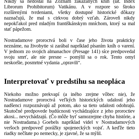
Nikdy sa nedostal na Zoznam zakázaných kníh (lat. Index
Librorum Prohibitorum) Vatikánu. A v rozpore so široko
rozšírenými tvrdeniami, všetky dostupné historické dôkazy
naznačujú, že mal s cirkvou dobrý vzťah. Zároveň nikdy
nepokľakol pred mladým františkánskym mníchom, ktorý sa mal
stať pápežom.
Nostradamove proroctvá boli v čase jeho života prakticky
neznáme, na živobytie si zarábal napríklad písaním kníh o varení.
V jednom zo svojich almanachov (Presage 141) síce predpovedal
svoju smrť, ale nie presne – pomýlil sa o rok. Tento omyl
neskoršie, posmrtné vydania „opravili“.
Interpretovať v predstihu sa neopláca
Niekoho možno prekvapí (a iného zrejme vôbec nie), že
Nostradamove proroctvá veľkých historických udalostí jeho
nadšenci rozpoznávajú až potom, ako sa tieto udalosti odohrajú.
Skutočné predpovede budúcnosti vychádzajúce z jeho proroctiev
akosi... nevychádzajú. (Čo môže byť samozrejme chyba histórie, a
nie Nostradama.) Goebels napríklad videl v Nostradamových
veršoch predpoveď porážky spojeneckých vojsť. A keďže tieto
riadky nečítate po nemecky, je zjavné, že sa mýlil.