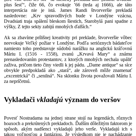
plus šesť“, čiže 66, čo evokuje ’66 (teda aj 1666), ale táto
interpretácia nie je istá. James Randi štvorveršie prekladá
nasledovne: „Krv spravodlivých bude v Londýne vzácna,
Dvadsiati traja spálení bleskom šiestich, Starobylá pani spadne z
výšky, Z tejto sekty zabijú mnohých ďalších.“
Ak sa zbavíme prílišnej kreativity pri preklade, štvorveršie vôbec
neevokuje Veľký požiar v Londýne. Podľa serióznych bádateľov
namiesto toho predstavuje súdobú narážku na anglickú kráľovnú
Máriu I. (1516 - 1558), zvanú „Krvavá Mary“ a známu
prenasledovaním protestantov, z ktorých mnohých nechala upáliť
zaživa, pričom tieto činy viedli k jej pádu. „Dame antique“ sa síce
obvykle predpokladá ako „stará“, ale zároveň môže znamenať
„excentrická“ či „senilná“. Na sklonku života považovali Máriu I.
za nepríčetnú.
Vykladači
vkladajú
význam do veršov
Povesť Nostradama na jednej strane stojí na legendách, rôznych
hoaxoch a prekrútených prekladoch. Ďalším dôležitým faktorom je
spôsob, akým nadšenci vykladajú jeho verše. Vykladajú ich s
takou voľnosťou a fantáziou, že výsledkom nie je nachádzanie