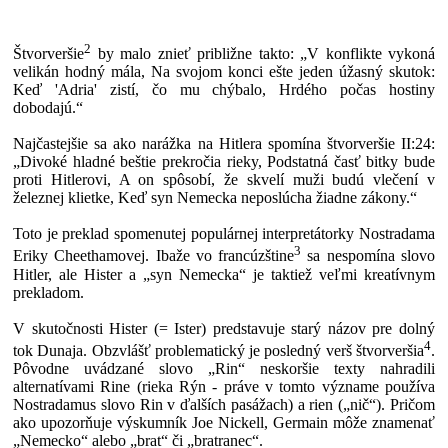
2
Štvorveršie
by malo znieť približne takto: „V konflikte vykoná
velikán hodný mála, Na svojom konci ešte jeden úžasný skutok:
Keď 'Adria' zistí, čo mu chýbalo, Hrdého počas hostiny
dobodajú.“
Najčastejšie sa ako narážka na Hitlera spomína štvorveršie II:24:
„Divoké hladné beštie prekročia rieky, Podstatná časť bitky bude
proti Hitlerovi, A on spôsobí, že skvelí muži budú vlečení v
železnej klietke, Keď syn Nemecka neposlúcha žiadne zákony.“
Toto je preklad spomenutej populárnej interpretátorky Nostradama
3
Eriky Cheethamovej. Ibaže vo francúzštine
sa nespomína slovo
Hitler, ale Hister a „syn Nemecka“ je taktiež veľmi kreatívnym
prekladom.
V skutočnosti Hister (= Ister) predstavuje starý názov pre dolný
4
tok Dunaja. Obzvlášť problematický je posledný verš štvorveršia
.
Pôvodne uvádzané slovo „Rin“ neskoršie texty nahradili
alternatívami Rine (rieka Rýn - práve v tomto význame používa
Nostradamus slovo Rin v ďalších pasážach) a rien („nič“). Pričom
ako upozorňuje výskumník Joe Nickell, Germain môže znamenať
„Nemecko“ alebo „brat“ či „bratranec“.