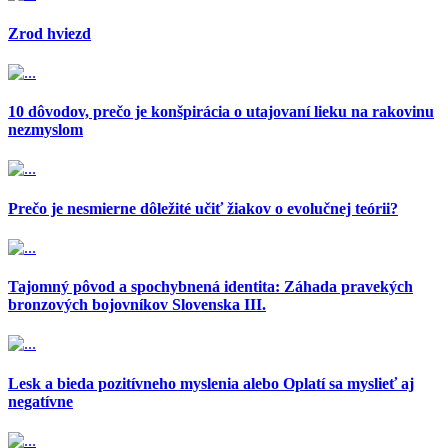
Zrod hviezd
10 dôvodov, prečo je konšpirácia o utajovaní lieku na rakovinu
nezmyslom
Prečo je nesmierne dôležité učiť žiakov o evolučnej teórii?
Tajomný pôvod a spochybnená identita: Záhada pravekých
bronzových bojovníkov Slovenska III.
Lesk a bieda pozitívneho myslenia alebo Oplatí sa myslieť aj
negatívne