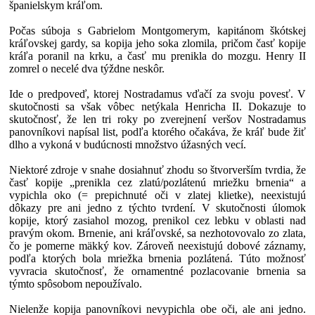
španielskym kráľom.
Počas súboja s Gabrielom Montgomerym, kapitánom škótskej
kráľovskej gardy, sa kopija jeho soka zlomila, pričom časť kopije
kráľa poranil na krku, a časť mu prenikla do mozgu. Henry II
zomrel o necelé dva týždne neskôr.
Ide o predpoveď, ktorej Nostradamus vďačí za svoju povesť. V
skutočnosti sa však vôbec netýkala Henricha II. Dokazuje to
skutočnosť, že len tri roky po zverejnení veršov Nostradamus
panovníkovi napísal list, podľa ktorého očakáva, že kráľ bude žiť
dlho a vykoná v budúcnosti množstvo úžasných vecí.
Niektoré zdroje v snahe dosiahnuť zhodu so štvorverším tvrdia, že
časť kopije „prenikla cez zlatú/pozlátenú mriežku brnenia“ a
vypichla oko (= prepichnuté oči v zlatej klietke), neexistujú
dôkazy pre ani jedno z týchto tvrdení. V skutočnosti úlomok
kopije, ktorý zasiahol mozog, prenikol cez lebku v oblasti nad
pravým okom. Brnenie, ani kráľovské, sa nezhotovovalo zo zlata,
čo je pomerne mäkký kov. Zároveň neexistujú dobové záznamy,
podľa ktorých bola mriežka brnenia pozlátená. Túto možnosť
vyvracia skutočnosť, že ornamentné pozlacovanie brnenia sa
týmto spôsobom nepoužívalo.
Nielenže kopija panovníkovi nevypichla obe oči, ale ani jedno.