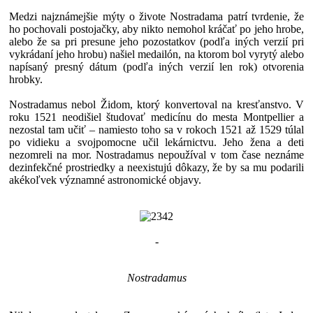
Medzi najznámejšie mýty o živote Nostradama patrí tvrdenie, že
ho pochovali postojačky, aby nikto nemohol kráčať po jeho hrobe,
alebo že sa pri presune jeho pozostatkov (podľa iných verzií pri
vykrádaní jeho hrobu) našiel medailón, na ktorom bol vyrytý alebo
napísaný presný dátum (podľa iných verzií len rok) otvorenia
hrobky.
Nostradamus nebol Židom, ktorý konvertoval na kresťanstvo. V
roku 1521 neodišiel študovať medicínu do mesta Montpellier a
nezostal tam učiť – namiesto toho sa v rokoch 1521 až 1529 túlal
po vidieku a svojpomocne učil lekárnictvu. Jeho žena a deti
nezomreli na mor. Nostradamus nepoužíval v tom čase neznáme
dezinfekčné prostriedky a neexistujú dôkazy, že by sa mu podarili
akékoľvek významné astronomické objavy.
-
Nostradamus