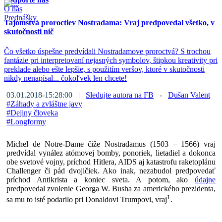
O nás
Prednášky
Tajomstvá proroctiev Nostradama: Vraj predpovedal všetko, v
skutočnosti nič
Čo všetko úspešne predvídali Nostradamove proroctvá? S trochou
fantázie pri interpretovaní nejasných symbolov, štipkou kreativity pri
preklade alebo ešte lepšie, s použitím veršov, ktoré v skutočnosti
nikdy nenapísal... čokoľvek len chcete!
03.01.2018-15:28:00 |
Sledujte autora na FB
-
Dušan Valent
#
Záhady a zvláštne javy
#
Dejiny človeka
#
Longformy
Michel de Notre-Dame čiže Nostradamus (1503 – 1566) vraj
predvídal vynález atómovej bomby, ponoriek, lietadiel a dokonca
obe svetové vojny, príchod Hitlera, AIDS aj katastrofu raketoplánu
Challenger či pád dvojičiek. Ako inak, nezabudol predpovedať
príchod Antikrista a koniec sveta. A potom, ako
údajne
predpovedal zvolenie Georga W. Busha za amerického prezidenta,
1
sa mu to isté podarilo pri Donaldovi Trumpovi, vraj
.