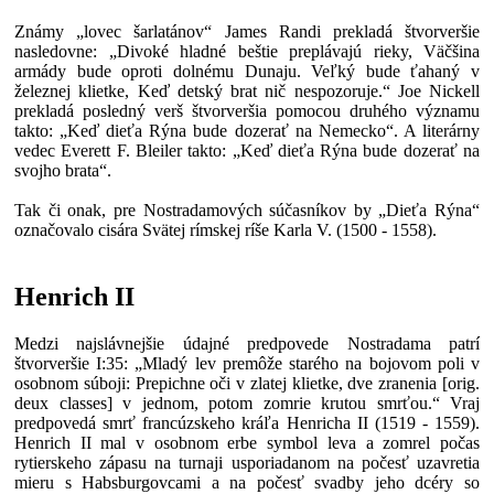
Známy „lovec šarlatánov“ James Randi prekladá štvorveršie
nasledovne: „Divoké hladné beštie preplávajú rieky, Väčšina
armády bude oproti dolnému Dunaju. Veľký bude ťahaný v
železnej klietke, Keď detský brat nič nespozoruje.“ Joe Nickell
prekladá posledný verš štvorveršia pomocou druhého významu
takto: „Keď dieťa Rýna bude dozerať na Nemecko“. A literárny
vedec Everett F. Bleiler takto: „Keď dieťa Rýna bude dozerať na
svojho brata“.
Tak či onak, pre Nostradamových súčasníkov by „Dieťa Rýna“
označovalo cisára Svätej rímskej ríše Karla V. (1500 - 1558).
Henrich II
Medzi najslávnejšie údajné predpovede Nostradama patrí
štvorveršie I:35: „Mladý lev premôže starého na bojovom poli v
osobnom súboji: Prepichne oči v zlatej klietke, dve zranenia [orig.
deux classes] v jednom, potom zomrie krutou smrťou.“ Vraj
predpovedá smrť francúzskeho kráľa Henricha II (1519 - 1559).
Henrich II mal v osobnom erbe symbol leva a zomrel počas
rytierskeho zápasu na turnaji usporiadanom na počesť uzavretia
mieru s Habsburgovcami a na počesť svadby jeho dcéry so