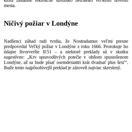
ktorá zasiahne rekreačné stredisko neďaleko veľkého nového
mesta.
Ničivý požiar v Londýne
Nadšenci záhad radi tvrdia, že Nostradamus veľmi presne
predpovedal Veľký požiar v Londýne z roku 1666. Prorokuje ho
údajne štvorveršie II:51 – a niektoré preklady sú v skutku
sugestívne: „Krv spravodlivých potečie v ohňom spustošenom
Londýne, až sa bude písať osemdesiattri krát dvadsať plus šesť“.
Ibaže tento najpôsobivejší preklad je zároveň najviac skreslený.