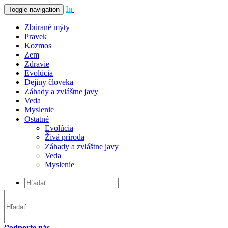
In
Vivo
Toggle navigation
Zbúrané mýty
Pravek
Kozmos
Zem
Zdravie
Evolúcia
Dejiny človeka
Záhady a zvláštne javy
Veda
Myslenie
Ostatné
Evolúcia
Živá príroda
Záhady a zvláštne javy
Veda
Myslenie
Podporte nás