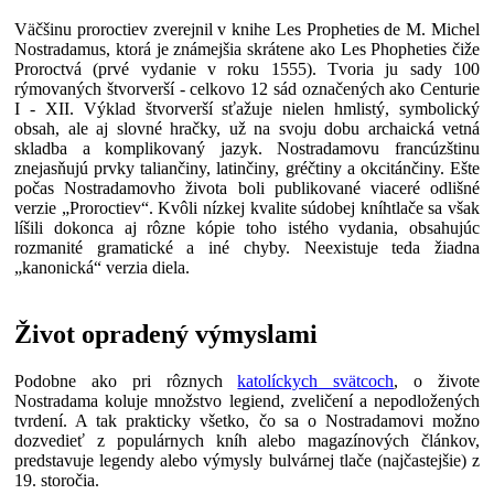
Väčšinu proroctiev zverejnil v knihe Les Propheties de M. Michel
Nostradamus, ktorá je známejšia skrátene ako Les Phopheties čiže
Proroctvá (prvé vydanie v roku 1555). Tvoria ju sady 100
rýmovaných štvorverší - celkovo 12 sád označených ako Centurie
I - XII. Výklad štvorverší sťažuje nielen hmlistý, symbolický
obsah, ale aj slovné hračky, už na svoju dobu archaická vetná
skladba a komplikovaný jazyk. Nostradamovu francúzštinu
znejasňujú prvky taliančiny, latinčiny, gréčtiny a okcitánčiny. Ešte
počas Nostradamovho života boli publikované viaceré odlišné
verzie „Proroctiev“. Kvôli nízkej kvalite súdobej kníhtlače sa však
líšili dokonca aj rôzne kópie toho istého vydania, obsahujúc
rozmanité gramatické a iné chyby. Neexistuje teda žiadna
„kanonická“ verzia diela.
Život opradený výmyslami
Podobne ako pri rôznych
katolíckych svätcoch
, o živote
Nostradama koluje množstvo legiend, zveličení a nepodložených
tvrdení. A tak prakticky všetko, čo sa o Nostradamovi možno
dozvedieť z populárnych kníh alebo magazínových článkov,
predstavuje legendy alebo výmysly bulvárnej tlače (najčastejšie) z
19. storočia.