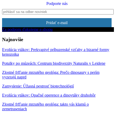
Podporte nás
Pridať e-mail
Za podporu ďakujeme e-shopu
Najnovšie
Evolúcia vtákov: Prekvapivé príbuzenské vzťahy a bizarné formy
kenozoika
Potulky po múzeách: Centrum biodiverzity Naturalis v Leidene
Zlostné frfľanie mrzutého geológa: Prečo dinosaury s perím
vyzerajú naprd
Zamyslenie: Úžasná pestrosť biotechnológií
Evolúcia vtákov: Opačné operence a dinovtáky druhohôr
Zlostné frfľanie mrzutého geológa: takto vás klamú o
zemetraseniach