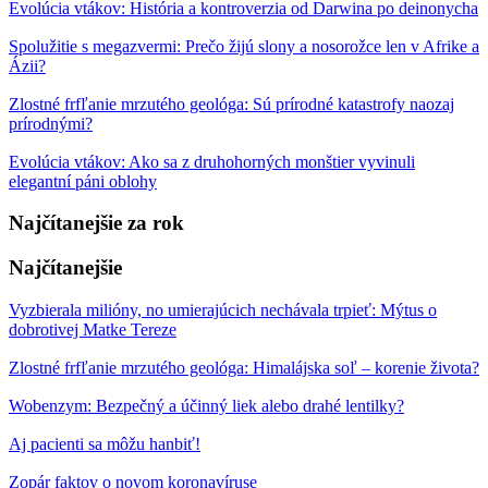
Evolúcia vtákov: História a kontroverzia od Darwina po deinonycha
Spolužitie s megazvermi: Prečo žijú slony a nosorožce len v Afrike a
Ázii?
Zlostné frfľanie mrzutého geológa: Sú prírodné katastrofy naozaj
prírodnými?
Evolúcia vtákov: Ako sa z druhohorných monštier vyvinuli
elegantní páni oblohy
Najčítanejšie za rok
Najčítanejšie
Vyzbierala milióny, no umierajúcich nechávala trpieť: Mýtus o
dobrotivej Matke Tereze
Zlostné frfľanie mrzutého geológa: Himalájska soľ – korenie života?
Wobenzym: Bezpečný a účinný liek alebo drahé lentilky?
Aj pacienti sa môžu hanbiť!
Zopár faktov o novom koronavíruse