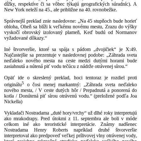
dĺžky, respektíve či sa vôbec týkajú geografických súradníc). A
New York neleží na 45., ale približne na 40. rovnobežke.
Správnejší preklad znie nasledovne: „Na 45 stupňoch bude horieť
obloha, Oheň sa blíži k veľkému novému mestu, Zrazu do výšky
vyskočí obrovský izolovaný plameň, Keď budú od Normanov
vyžadované dôkazy.“
Iné štvorveršie, ktoré sa spája s pádom „dvojičiek“ je X:49.
Najčastejšie sa prezentuje v nasledovnej podobe: „Záhrada sveta
neďaleko nového mesta na ceste medzi dutými horami bude
zasiahnutá a nútená piť vodu tečúcu z nádrže otrávenej sírou.“
Opäť ide o skreslený preklad, hoci tentoraz je rozdiel proti
5
originálu
o čosi menej markantný: „Záhrada sveta neďaleko
nového mesta, / V ceste dutých hôr / Prepadnutá a ponorená do
kotla / Donútená piť sírou otrávenú vodu.“ (preložené podľa Joa
Nickella)
Vykladači Nostradama „duté hory/vrchy“ už dlhé roky interpretujú
ako mrakodrapy. Pred útokmi z 11. septembra ale boli v móde
celkom iné ako teroristické interpretácie. Známy nadšenec
Nostradama Henry Roberts napríklad druhé štvorveršie
interpretoval ako predpoveď veľkej prílivovej vlny otrávenej vody,