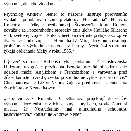
významu, ale jeho vkladanie.
Psychológ Andrew Neher to názorne ilustruje porovnaním
výkladu populárnych „interpretátorov Nostradama“ Henryho
Robertsa a Eriky Cheethamovej. Štvorveršie, ktoré Roberts
považuje za „pozoruhodne prorocký opis úlohy Hajiläho Sillaseho
v II. svetovej vojne“, Erika Cheethamová interpretuje ako „prvé
dva verše... odkazujú... na Henricha IV. Muž, ktorý mu spôsobuje
problémy z východu je Vojvoda z Parmy... Verše 3-4 sa zrejme
týkajú obliehania Malty v roku 1565.“
Iný verš sa podľa Robertsa týka „ovládnutia Československa
Hitlerom, rezignácie prezidenta Beneša, nezhôd ohľadom tejto
udalosti medzi Anglickom a Francúzskom a varovania pred
dôsledkami tejto zrady, všetko pozoruhodne vylíčené v proroctve.“
Cheethamová tie isté verše považuje za predpoveď „atentátu na
dvoch bratov Kennedyovcov“.
„Je očividné, že Roberts a Cheethamová projektujú do veršov
význam, ktorý existuje v ich vlastných mysliach, vďaka čomu si
myslia, že Nostradamus mal mimoriadnu schopnosť
jasnovidectva,“ konštatuje Andrew Neher.