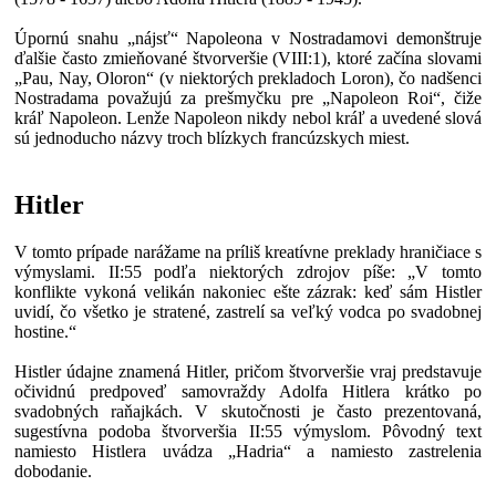
Úpornú snahu „nájsť“ Napoleona v Nostradamovi demonštruje
ďalšie často zmieňované štvorveršie (VIII:1), ktoré začína slovami
„Pau, Nay, Oloron“ (v niektorých prekladoch Loron), čo nadšenci
Nostradama považujú za prešmyčku pre „Napoleon Roi“, čiže
kráľ Napoleon. Lenže Napoleon nikdy nebol kráľ a uvedené slová
sú jednoducho názvy troch blízkych francúzskych miest.
Hitler
V tomto prípade narážame na príliš kreatívne preklady hraničiace s
výmyslami. II:55 podľa niektorých zdrojov píše: „V tomto
konflikte vykoná velikán nakoniec ešte zázrak: keď sám Histler
uvidí, čo všetko je stratené, zastrelí sa veľký vodca po svadobnej
hostine.“
Histler údajne znamená Hitler, pričom štvorveršie vraj predstavuje
očividnú predpoveď samovraždy Adolfa Hitlera krátko po
svadobných raňajkách. V skutočnosti je často prezentovaná,
sugestívna podoba štvorveršia II:55 výmyslom. Pôvodný text
namiesto Histlera uvádza „Hadria“ a namiesto zastrelenia
dobodanie.