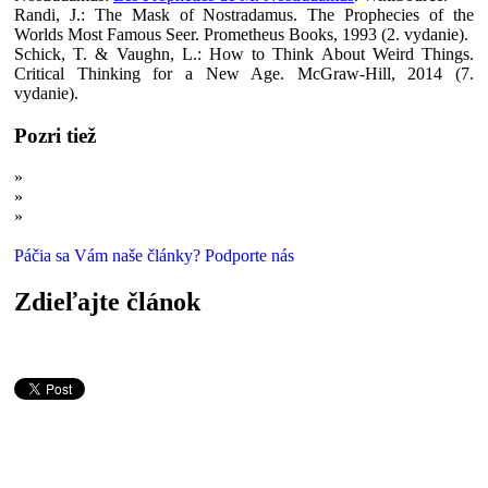
Randi, J.: The Mask of Nostradamus. The Prophecies of the
Worlds Most Famous Seer. Prometheus Books, 1993 (2. vydanie).
Schick, T. & Vaughn, L.: How to Think About Weird Things.
Critical Thinking for a New Age. McGraw-Hill, 2014 (7.
vydanie).
Pozri tiež
»
Takto nás klamú: Triky veštcov a jasnovidcov
»
Z policajta lovec jasnovidcov: Obetiam vrátil milióny
»
Sú proroctvá v Biblii dôkazom biblickej neomylnosti?
Páčia sa Vám naše články? Podporte nás
Zdieľajte článok