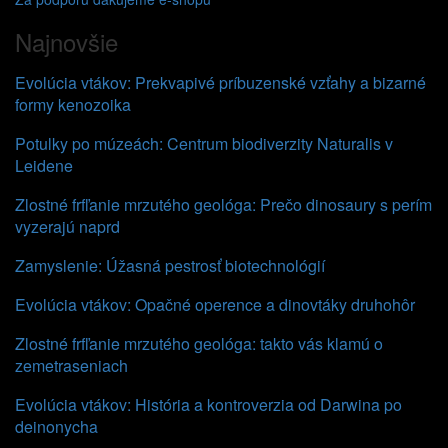
Najnovšie
Evolúcia vtákov: Prekvapivé príbuzenské vzťahy a bizarné
formy kenozoika
Potulky po múzeách: Centrum biodiverzity Naturalis v
Leidene
Zlostné frfľanie mrzutého geológa: Prečo dinosaury s perím
vyzerajú naprd
Zamyslenie: Úžasná pestrosť biotechnológií
Evolúcia vtákov: Opačné operence a dinovtáky druhohôr
Zlostné frfľanie mrzutého geológa: takto vás klamú o
zemetraseniach
Evolúcia vtákov: História a kontroverzia od Darwina po
deinonycha