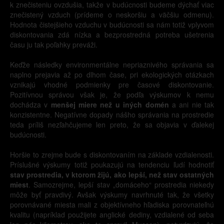
k znečisteniu ovzdušia, takže v budúcnosti budeme dýchať viac
znečistený vzduch (prídeme o neskoršiu a väčšiu odmenu).
Hodnota čistejšieho vzduchu v budúcnosti sa nám totiž vplyvom
diskontovania zdá nízka a bezprostredná potreba ušetrenia
času ju tak poľahky preváži.
Keďže následky environmentálne nepriaznivého správania sa
naplno prejavia až po dlhom čase, pri ekologických otázkach
vznikajú vhodné podmienky pre časové diskontovanie.
Pozitívnou správou však je, že podľa výskumov k nemu
dochádza v
menšej miere než u iných domén
a ani nie tak
konzistentne. Negatívne dopady nášho správania na prostredie
teda príliš nezľahčujeme len preto, že sa objavia v ďalekej
budúcnosti.
Horšie to zrejme bude s diskontovaním na základe vzdialenosti.
Príslušné výskumy totiž poukazujú na tendenciu ľudí hodnotiť
stav prostredia, v ktorom žijú, ako lepší, než stav ostatných
miest
. Samozrejme, lepší stav „domáceho“ prostredia niekedy
môže byť pravdivý. Avšak výskumy navrhnuté tak, že všetky
porovnávané miesta mali z objektívneho hľadiska porovnateľnú
kvalitu (napríklad použijete anglické dediny, vzdialené od seba