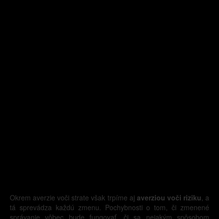
Okrem averzie voči strate však trpíme aj
averziou voči riziku
, a
tá sprevádza každú zmenu. Pochybnosti o tom, či zmenené
správanie vôbec bude fungovať, či sa nejakým spôsobom