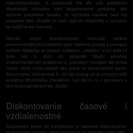
nebezpečenstvám. V súčasnosti má ale veľa problémov
dlhodobejší charakter, kým bezprostredné problémy, aké
sužovali pravekého človeka, sú nezriedka banálne (keď ma
prepadne hlad, obvykle mi stačí zájsť do chladničky a nemusím
sa vydať na lov mamuta).
Navyše, medzi charakteristické vlastnosti väčšiny
environmentálnych problémov patrí relatívne pomalý a postupný
priebeh. Následky sú časovo vzdialené, „odskáču“ si ich teda iní
ľudia než tí, ktorí ich spôsobili. Medzi povahou
environmentálnych problémov a „pravekým“ mozgom tak vzniká
rozpor, ktorý môže pôsobiť ako jedna zo spomínaných bariér.
Samozrejme, neznamená to, že náš mozog nie je schopný riešiť
problémy dlhodobého charakteru. Len že mu to v porovnaní s
tými bezprostrednými ide „ťažšie".
Diskontovanie časové i
vzdialenostné
Zaujímavým javom pri rozhodovaní je takzvané diskontovanie,
ktoré sa týka spôsobu, akým nazeráme na dôsledky našej voľby.