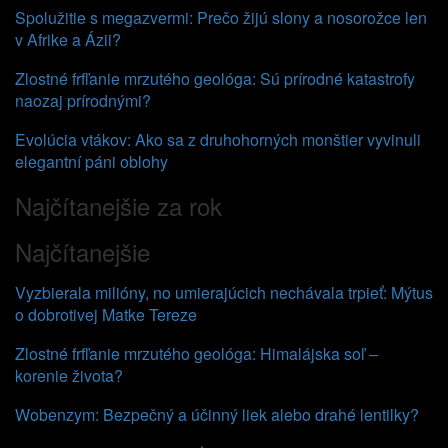
Spolužitie s megazvermi: Prečo žijú slony a nosorožce len
v Afrike a Ázii?
Zlostné frfľanie mrzutého geológa: Sú prírodné katastrofy
naozaj prírodnými?
Evolúcia vtákov: Ako sa z druhohorných monštier vyvinuli
elegantní páni oblohy
Najčítanejšie za rok
Najčítanejšie
Vyzbierala milióny, no umierajúcich nechávala trpieť: Mýtus
o dobrotivej Matke Tereze
Zlostné frfľanie mrzutého geológa: Himalájska soľ –
korenie života?
Wobenzym: Bezpečný a účinný liek alebo drahé lentilky?