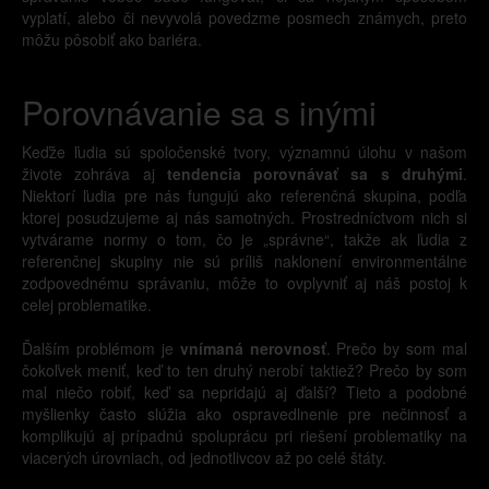
vyplatí, alebo či nevyvolá povedzme posmech známych, preto
môžu pôsobiť ako bariéra.
Porovnávanie sa s inými
Keďže ľudia sú spoločenské tvory, významnú úlohu v našom
živote zohráva aj
tendencia porovnávať sa s druhými
.
Niektorí ľudia pre nás fungujú ako referenčná skupina, podľa
ktorej posudzujeme aj nás samotných. Prostredníctvom nich si
vytvárame normy o tom, čo je „správne“, takže ak ľudia z
referenčnej skupiny nie sú príliš naklonení environmentálne
zodpovednému správaniu, môže to ovplyvniť aj náš postoj k
celej problematike.
Ďalším problémom je
vnímaná nerovnosť
. Prečo by som mal
čokoľvek meniť, keď to ten druhý nerobí taktiež? Prečo by som
mal niečo robiť, keď sa nepridajú aj ďalší? Tieto a podobné
myšlienky často slúžia ako ospravedlnenie pre nečinnosť a
komplikujú aj prípadnú spoluprácu pri riešení problematiky na
viacerých úrovniach, od jednotlivcov až po celé štáty.