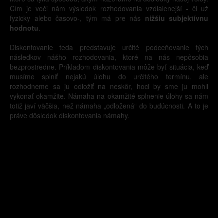
Čím je voči nám výsledok rozhodovania vzdialenejší - či už
fyzicky alebo časovo-, tým má pre nás
nižšiu subjektívnu
hodnotu
.
Diskontovanie teda predstavuje určité podceňovanie tých
následkov nášho rozhodovania, ktoré na nás nepôsobia
bezprostredne. Príkladom diskontovania môže byť situácia, keď
musíme splniť nejakú úlohu do určitého termínu, ale
rozhodneme sa ju odložiť na neskôr, hoci by sme ju mohli
vykonať okamžite. Námaha na okamžité splnenie úlohy sa nám
totiž javí väčšia, než námaha „odložená“ do budúcnosti. A to je
práve dôsledok diskontovania námahy.