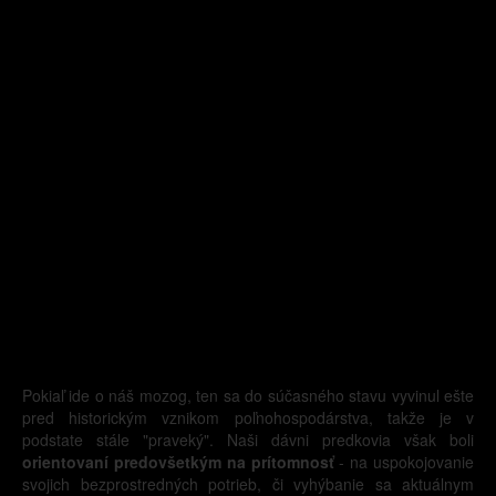
Pokiaľ ide o náš mozog, ten sa do súčasného stavu vyvinul ešte
pred historickým vznikom poľnohospodárstva, takže je v
podstate stále "praveký". Naši dávni predkovia však boli
orientovaní predovšetkým na prítomnosť
- na uspokojovanie
svojich bezprostredných potrieb, či vyhýbanie sa aktuálnym