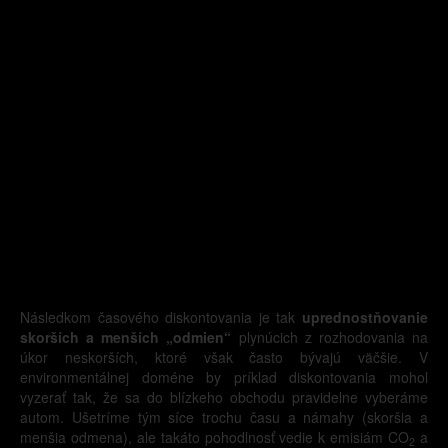
Následkom časového diskontovania je tak
uprednostňovanie
skorších a menších „odmien“
plynúcich z rozhodovania na
úkor neskorších, ktoré však často bývajú väčšie. V
environmentálnej doméne by príklad diskontovania mohol
vyzerať tak, že sa do blízkeho obchodu pravidelne vyberáme
autom. Ušetríme tým síce trochu času a námahy (skoršia a
menšia odmena), ale takáto pohodlnosť vedie k emisiám CO
a
2