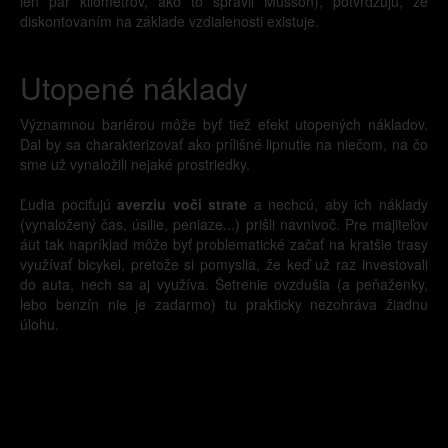
len pár kilometrov, ako to spravil Musson), potvrdzujú, že
diskontovaním na základe vzdialenosti existuje.
Utopené náklady
Významnou bariérou môže byť tiež efekt utopených nákladov.
Dal by sa charakterizovať ako prílišné lipnutie na niečom, na čo
sme už vynaložili nejaké prostriedky.
Ľudia pociťujú
averziu voči strate
a nechcú, aby ich náklady
(vynaložený čas, úsilie, peniaze...) prišli navnivoč. Pre majiteľov
áut tak napríklad môže byť problematické začať na kratšie trasy
využívať bicykel, pretože si pomyslia, že keď už raz investovali
do auta, nech sa aj využíva. Šetrenie ovzdušia (a peňaženky,
lebo benzín nie je zadarmo) tu prakticky nezohráva žiadnu
úlohu.