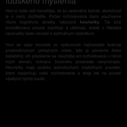
ľudského myslenia
Hoci si ľudia radi namýšľajú, že sú racionálne bytosti, skutočnosť
je o niečo zložitejšia. Počas rozhodovania často používame
rôzne kognitívne skratky, takzvané
heuristiky
. Tie síce
komplikovaný proces zrýchľujú a uľahčujú, avšak z hľadiska
racionality často nevedú k optimálnym výsledkom.
Hoci sa vplyv heuristík vo výskumoch najčastejšie ilustruje
prostredníctvom peňažných volieb, kde je pomerne ľahko
badateľný, ich pôsobenie sa nevyhýba ani rozhodovaniu v rámci
iných domén, ochranu životného prostredia nevynímajúc.
Heuristiky majú podobu jednoduchých implicitných pravidiel,
ktoré ovplyvňujú naše rozhodovanie a stoja tak na pozadí
všetkých týchto bariér.