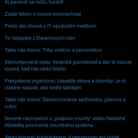
Aj pacienti sa môžu hanbiť!
Zopár faktov o novom koronavíruse
Prečo ako človek z IT nezávidím medikom
To najlepšie z Darwinových cien
Takto nás klamú: Triky veštcov a jasnovidcov
Skorumpovaná veda: Vedecká gramotnosť a ako to naozaj
vyzerá, keď nás vedci klamú
Prekyslenie organizmu, zásaditá strava a choroby: Je to
vlastne naopak, ako tvrdia šarlatáni
Takto nás klamú: Démonizovanie sacharidov, pšenice a
cukru
Neverte nezmyslom o „podpore imunity“ alebo Neblahé
dôsledky posilnenia imunitného systému
Vedci trolovali konšpirátorov, tí nerozoznali ani úplné