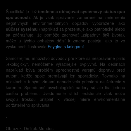
Špecifická je tiež
tendencia obhajovať systémový status quo
spoločnosti
. Ak je však správanie zamerané na zmiernenie
negatívnych environmentálnych dopadov vyobrazené ako
súčasť systému
(napríklad sa prezentuje ako patriotické alebo
sa zdôrazňuje, že pomôže zachovať „západný“ štýl života),
môže u týchto obhajcov dôjsť k zmene postoja, ako to vo
výskumoch ilustrovala
Feygina s kolegami
.
Samozrejme, množstvo dôvodov pre ktoré sa nesprávame príliš
„ekologicky“, nemôžeme výraznejšie ovplyvniť. Na dedinách
napríklad býva problém uprednostniť verejnú dopravu pred
autom, keďže spoje premávajú len sporadicky. Rovnako na
miestach s tuhými zimami nebude veľa priestoru na šetrenie s
kúrením. Spomínané psychologické bariéry sú ale iba jednou
časťou problému. Uvedomenie si ich existencie však môže
svojou troškou prispieť k väčšej miere environmentálne
udržateľného správania.
-
Obrázok: DnTrotaMundos