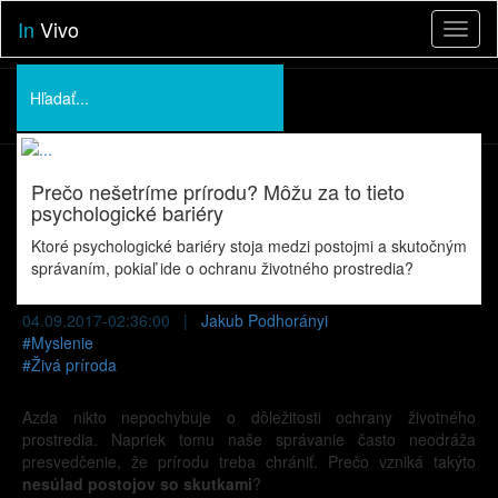
In
Vivo
Toggl
naviga
Podporte nás
O nás
Prečo nešetríme prírodu? Môžu za to tieto
Prednášky
psychologické bariéry
Ktoré psychologické bariéry stoja medzi postojmi a skutočným
správaním, pokiaľ ide o ochranu životného prostredia?
04.09.2017-02:36:00 |
Jakub Podhorányi
#
Myslenie
#
Živá príroda
Azda nikto nepochybuje o dôležitosti ochrany životného
prostredia. Napriek tomu naše správanie často neodráža
presvedčenie, že prírodu treba chrániť. Prečo vzniká takýto
nesúlad postojov so skutkami
?