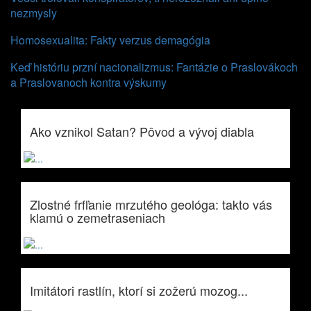
nezmysly
Homosexualita: Fakty verzus demagógia
Keď históriu przní nacionalizmus: Fantázie o Praslovákoch
a Praslovanoch kontra výskumy
Ako vznikol Satan? Pôvod a vývoj diabla
Zlostné frfľanie mrzutého geológa: takto vás
klamú o zemetraseniach
Imitátori rastlín, ktorí si zožerú mozog...