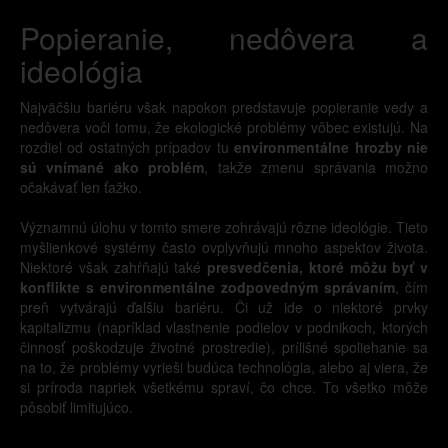
Popieranie, nedôvera a
ideológia
Najväčšiu bariéru však napokon predstavuje popieranie vedy a
nedôvera voči tomu, že ekologické problémy vôbec existujú. Na
rozdiel od ostatných prípadov tu
environmentálne hrozby nie
sú vnímané ako problém
, takže zmenu správania možno
očakávať len ťažko.
Významnú úlohu v tomto smere zohrávajú rôzne ideológie. Tieto
myšlienkové systémy často ovplyvňujú mnoho aspektov života.
Niektoré však zahŕňajú také
presvedčenia, ktoré môžu byť v
konflikte s environmentálne zodpovedným správaním
, čím
preň vytvárajú ďalšiu bariéru. Či už ide o niektoré prvky
kapitalizmu (napríklad vlastnenie podielov v podnikoch, ktorých
činnosť poškodzuje životné prostredie), prílišné spoliehanie sa
na to, že problémy vyrieši budúca technológia, alebo aj viera, že
si príroda napriek všetkému spraví, čo chce. To všetko môže
pôsobiť limitujúco.