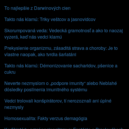
To najlepšie z Darwinových cien
Takto nás klamú: Triky veštcov a jasnovidcov
Skorumpovaná veda: Vedecká gramotnosť a ako to naozaj
vyzerá, keď nás vedci klamú
Prekyslenie organizmu, zásaditá strava a choroby: Je to
vlastne naopak, ako tvrdia šarlatáni
Takto nás klamú: Démonizovanie sacharidov, pšenice a
cukru
Neverte nezmyslom o „podpore imunity“ alebo Neblahé
dôsledky posilnenia imunitného systému
Vedci trolovali konšpirátorov, tí nerozoznali ani úplné
nezmysly
Homosexualita: Fakty verzus demagógia