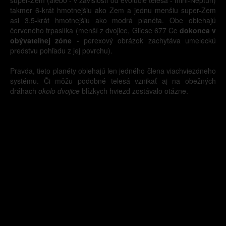
takmer 6-krát hmotnejšiu ako Zem a jednu menšiu super-Zem
asi 3,5-krát hmotnejšiu ako modrá planéta. Obe obiehajú
červeného trpaslíka (menší z dvojice, Gliese 677 Cc
dokonca v
obývateľnej zóne
- perexový obrázok zachytáva umeleckú
predstvu pohľadu z jej povrchu).
Pravda, tieto planéty obiehajú len jedného člena viachviezdneho
systému. Či môžu podobné telesá vznikať aj na obežných
dráhach
okolo dvojice
blízkych hviezd zostávalo otázne.