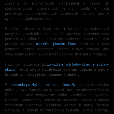
zliepanie do kilometrových planetezimál a neskôr do
stákilometrových planetárnych embryí, podľa simulácií
prebiehajú vo viachviezdnych systémoch rovnako ako v
systémoch s jedinou hviezdou.
Paradoxne, simulácie, ktoré priniesli tieto zistenia, nadväzovali
na výskum dvoch telies, ktoré nie sú hviezdami, no napriek tomu
poslúžili ako výborná analógia ich správania. Autori simulácií
predtým skúmali
trpasličiu planétu Pluto
, ktorá sa s jeho
pomerne veľkým mesiacom Cháron správa podobne ako
dvojviezdny systém. A obe telesá obiehajú štyri ďalšie mesiace.
Fyzici tak na základe dát
zo vzdialených kútov slnečnej sústavy
ukázali
, že aj
okolo dvojhviezd existujú obežné dráhy, v
ktorých sa môžu vytvárať kamenné planéty
.
Pre
pátranie po zložitom mimozemskom živote
je to mimoriadne
dobrá správa. Viac ako 80 % hviezd, ktoré na oblohe vidíme zo
Zeme, sú totiž dvojhviezdy alebo viachviezdne systémy.
Najbližší viachviezdny systém sa nachádza priamo v našom
vesmírnom susedstve. Najbližšia hviezda k slnku, Proxima
Centauri, je členom trojhviezdneho systému. Zvyšní členovia,