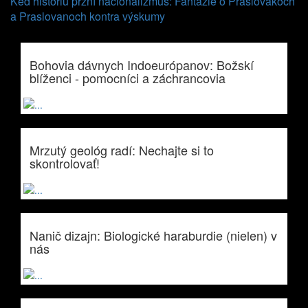
Keď históriu przní nacionalizmus: Fantázie o Praslovákoch
a Praslovanoch kontra výskumy
Bohovia dávnych Indoeurópanov: Božskí
blíženci - pomocníci a záchrancovia
Mrzutý geológ radí: Nechajte si to
skontrolovať!
Nanič dizajn: Biologické haraburdie (nielen) v
nás