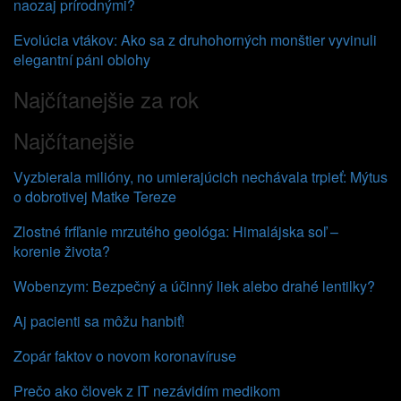
naozaj prírodnými?
Evolúcia vtákov: Ako sa z druhohorných monštier vyvinuli
elegantní páni oblohy
Najčítanejšie za rok
Najčítanejšie
Vyzbierala milióny, no umierajúcich nechávala trpieť: Mýtus
o dobrotivej Matke Tereze
Zlostné frfľanie mrzutého geológa: Himalájska soľ –
korenie života?
Wobenzym: Bezpečný a účinný liek alebo drahé lentilky?
Aj pacienti sa môžu hanbiť!
Zopár faktov o novom koronavíruse
Prečo ako človek z IT nezávidím medikom