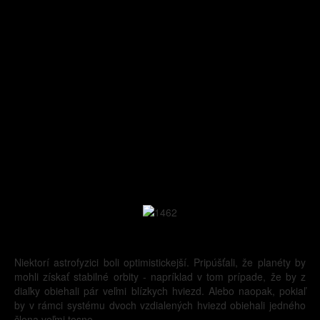
Niektorí astrofyzici boli optimistickejší. Pripúšťali, že planéty by
mohli získať stabilné orbity - napríklad v tom prípade, že by z
diaľky obiehali pár veľmi blízkych hviezd. Alebo naopak, pokiaľ
by v rámci systému dvoch vzdialených hviezd obiehali jedného
člena veľmi tesne.