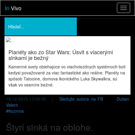
In
Vivo
Toggl
naviga
Podporte nás
O nás
Planéty ako zo Star Wars: Úsvit s viacerými
Prednášky
slnkami je bežný
Kamenné svety obiehajúce vo viachviezdnych systémoch boli
kedysi považované za viac fantastické ako reálne. Planéty na
spôsob Tatooine, domova ikonického Luka Skywalkra, sú
však vo vesmíre bežné.
16.12.2015-17:05:00 |
Sledujte autora na FB
-
Dušan
Valent
#
Kozmos
Štyri slnká na oblohe.