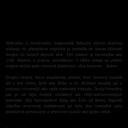
Veľkosťou a hmotnosťou zodpovedá ľadovým obrom slnečnej
sústavy, no planetárna migrácia ju zaviedla do tesnej blízkosti
dvojice zo svojich štyroch sĺnk. Tým pádom je horúcejšia ako
„náš“ Neptún, s vriacou atmosférou. V hĺbke telesa sa pritom
zrejme skrýva jadro tvorené stlačeným, ultra-horúcim... ľadom.
Dvojicu hviezd, ktorú exoplanéta obieha, tvorí červený trpaslík
asi o dve tretiny ľahší ako Slnko a tzv. žltobiely trpaslík asi o
polovicu hmotnejší ako naša materská hviezda. Druhý hviezdny
pár je od tejto dvojice vzdialený asi 1000-astronomických
jednotiek, čiže tisícnásobne ďalej ako Zem od Slnka. Napriek
zdanlivo enormnej vzdialenosti sú tieto dva hviezdne páry
gravitačne previazané a vesmírom putujú ako jeden celok.