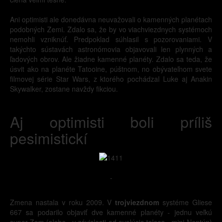
Ani optimisti ale donedávna neuvažovali o kamenných planétach
podobných Zemi. Zdalo sa, že by vo viachviezdnych systémoch
nemohli vzniknúť. Predpoklad súhlasil s pozorovaniami. V
takýchto sústavách astronómovia objavovali len plynných a
ľadových obrov. Ale žiadne kamenné planéty. Zdalo sa teda, že
úsvit ako na planéte Tatooine, púštnom, no obývateľnom svete
filmovej série Star Wars, z ktorého pochádzal Luke aj Anakin
Skywalker, zostane navždy fikciou.
Aj optimisti boli príliš
pesimistickí
-
Zmena nastala v roku 2009. V
trojviezdnom
systéme Gliese
667 sa podarilo objaviť dve kamenné planéty - jednu veľkú
super-Zem (alebo - v závislosti od evolúcie telesa - mini-Neptún)