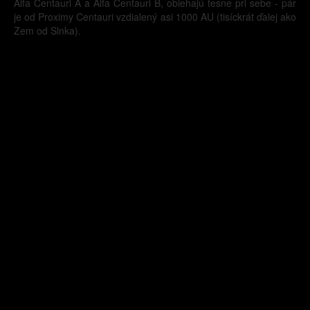
Alfa Centauri A a Alfa Centauri B, obiehajú tesne pri sebe - pár
je od Proximy Centauri vzdialený asi 1000 AU (tisíckrát ďalej ako
Zem od Slnka).