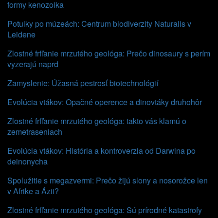
formy kenozoika
Potulky po múzeách: Centrum biodiverzity Naturalis v
Leidene
Zlostné frfľanie mrzutého geológa: Prečo dinosaury s perím
vyzerajú naprd
Zamyslenie: Úžasná pestrosť biotechnológií
Evolúcia vtákov: Opačné operence a dinovtáky druhohôr
Zlostné frfľanie mrzutého geológa: takto vás klamú o
zemetraseniach
Evolúcia vtákov: História a kontroverzia od Darwina po
deinonycha
Spolužitie s megazvermi: Prečo žijú slony a nosorožce len
v Afrike a Ázii?
Zlostné frfľanie mrzutého geológa: Sú prírodné katastrofy