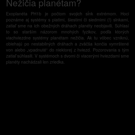
Nežičia planétam?
Exoplanéta PH1b je počtom svojich sĺnk extrémom. Hoci
poznáme aj systémy s piatimi, šiestimi či siedmimi (!) slnkami,
zatiaľ sme na ich obežných dráhach planéty neobjavili. Súhlasí
to so starším názorom mnohých fyzikov, podľa ktorých
viachviezdne systémy planétam nežičia. Ak tu vôbec vzniknú,
obiehajú po nestabilných dráhach a zväčša končia vymrštené
von alebo „vpadnuté“ do niektorej z hviezd. Pozorovania s tým
zatiaľ súhlasili. V systémoch s dvomi či viacerými hviezdami sme
planéty nachádzali len zriedka.