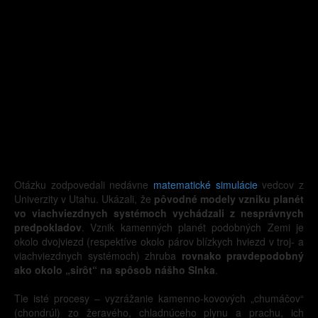
Otázku zodpovedali nedávne
matematické simulácie
vedcov z
Univerzity v Utahu. Ukázali, že
pôvodné modely vzniku planét
vo viachviezdnych systémoch vychádzali z nesprávnych
predpokladov
. Vznik kamenných planét podobných Zemi je
okolo dvojviezd (respektíve okolo párov blízkych hviezd v troj- a
viachviezdnych systémoch) zhruba
rovnako pravdepodobný
ako okolo „sirôt“ na spôsob nášho Slnka
.
Tie isté procesy – vyzrážanie kamenno-kovových „chumáčov“
(chondrúl) zo žeravého, chladnúceho plynu a prachu, ich