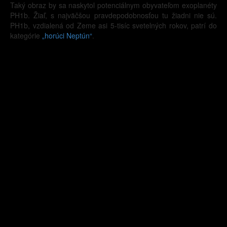
Taký obraz by sa naskytol potenciálnym obyvateľom exoplanéty
PH1b. Žiaľ, s najväčšou pravdepodobnosťou tu žiadni nie sú.
PH1b, vzdialená od Zeme asi 5-tisíc svetelných rokov, patrí do
kategórie
„horúci Neptún“
.