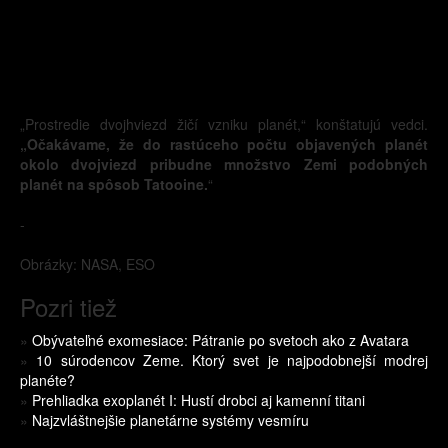
„Prostredie dvojhviezd žičí vzniku planét,“ konštatujú vedci.
„Očakávame, že do rastúceho počtu objavených planét
okolo dvojviezd pribudne množstvo Zemi podobných
planét na spôsob Tatooine.
“
-
Obrázky: NASA, ESO
Pozri tiež
»
Obývateľné exomesiace: Pátranie po svetoch ako z Avatara
»
10 súrodencov Zeme. Ktorý svet je najpodobnejší modrej
planéte?
»
Prehliadka exoplanét I: Hustí drobci aj kamenní titani
»
Najzvláštnejšie planetárne systémy vesmíru