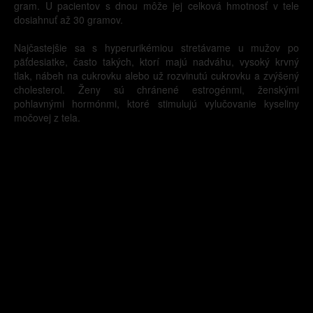
gram. U pacientov s dnou môže jej celková hmotnosť v tele
dosiahnuť až 30 gramov.
Najčastejšie sa s hyperurikémiou stretávame u mužov po
päťdesiatke, často takých, ktorí majú nadváhu, vysoký krvný
tlak, nábeh na cukrovku alebo už rozvinutú cukrovku a zvýšený
cholesterol. Ženy sú chránené estrogénmi, ženskými
pohlavnými hormónmi, ktoré stimulujú vylučovanie kyseliny
močovej z tela.