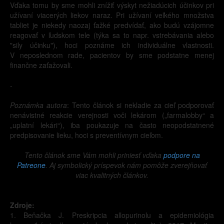
Vďaka tomu by sme mohli znížiť výskyt nežiadúcich účinkov pri
užívaní viacerých liekov naraz. Pri užívaní veľkého množstva
tabliet je niekedy naozaj ťažké predvídať, ako budú vzájomne
reagovať v ľudskom tele (týka sa to napr. vstrebávania alebo
"sily účinku"), hoci poznáme ich individuálne vlastnosti.
V neposlednom rade, pacientov by sme podstatne menej
finančne zaťažovali.
-
Poznámka autora
: Tento článok si nekladie za cieľ podporovať
nenávistné reakcie verejnosti voči lekárom („farmalobby“ a
„uplatní lekári“), iba poukazuje na často neopodstatnené
predpisovanie lieku, hoci s preventívnym cieľom.
Tento článok sme Vám mohli priniesť vďaka
podpore na
Patreone
. Aj symbolický príspevok nám pomôže zverejňovať
viac kvalitných článkov.
Zdroje:
1. Beňačka J. Preskripcia allopurinolu a epidemiológia