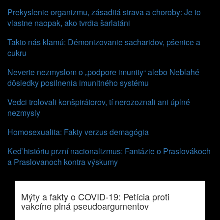
Prekyslenie organizmu, zásaditá strava a choroby: Je to
vlastne naopak, ako tvrdia šarlatáni
Takto nás klamú: Démonizovanie sacharidov, pšenice a
cukru
Neverte nezmyslom o „podpore imunity“ alebo Neblahé
dôsledky posilnenia imunitného systému
Vedci trolovali konšpirátorov, tí nerozoznali ani úplné
nezmysly
Homosexualita: Fakty verzus demagógia
Keď históriu przní nacionalizmus: Fantázie o Praslovákoch
a Praslovanoch kontra výskumy
Mýty a fakty o COVID-19: Petícia proti
vakcíne plná pseudoargumentov