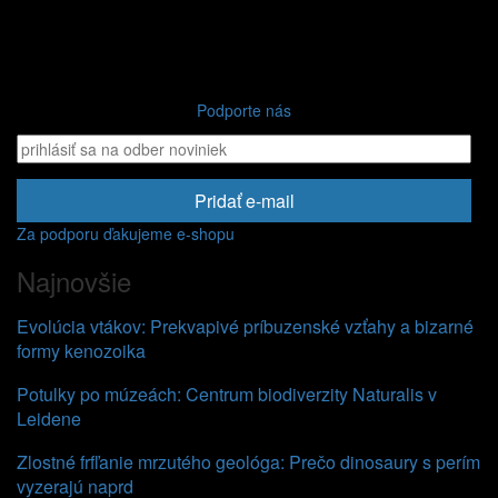
Podporte nás
Pridať e-mail
Za podporu ďakujeme e-shopu
Najnovšie
Evolúcia vtákov: Prekvapivé príbuzenské vzťahy a bizarné
formy kenozoika
Potulky po múzeách: Centrum biodiverzity Naturalis v
Leidene
Zlostné frfľanie mrzutého geológa: Prečo dinosaury s perím
vyzerajú naprd