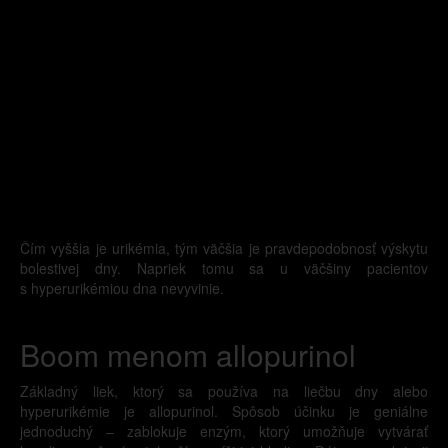
Čím vyššia je urikémia, tým väčšia je pravdepodobnosť výskytu
bolestivej dny. Napriek tomu sa u väčšiny pacientov
s hyperurikémiou dna nevyvinie.
Boom menom allopurinol
Základný liek, ktorý sa používa na liečbu dny alebo
hyperurikémie je allopurinol. Spôsob účinku je geniálne
jednoduchý – zablokuje enzým, ktorý umožňuje vytvárať