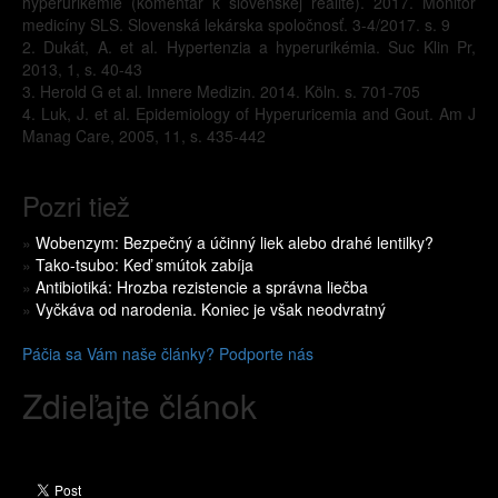
hyperurikémie (komentár k slovenskej realite). 2017. Monitor
medicíny SLS. Slovenská lekárska spoločnosť. 3-4/2017. s. 9
2. Dukát, A. et al. Hypertenzia a hyperurikémia. Suc Klin Pr,
2013, 1, s. 40-43
3. Herold G et al. Innere Medizin. 2014. Köln. s. 701-705
4. Luk, J. et al. Epidemiology of Hyperuricemia and Gout. Am J
Manag Care, 2005, 11, s. 435-442
Pozri tiež
»
Wobenzym: Bezpečný a účinný liek alebo drahé lentilky?
»
Tako-tsubo: Keď smútok zabíja
»
Antibiotiká: Hrozba rezistencie a správna liečba
»
Vyčkáva od narodenia. Koniec je však neodvratný
Páčia sa Vám naše články? Podporte nás
Zdieľajte článok