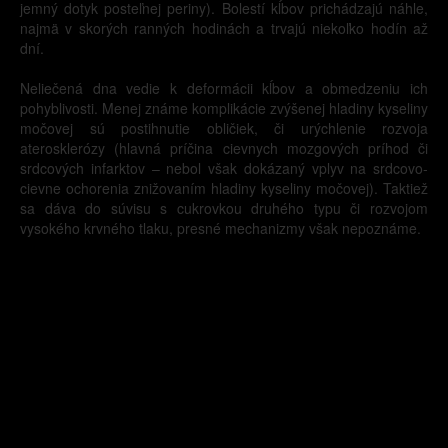
jemný dotyk posteľnej periny). Bolestí kĺbov prichádzajú náhle,
najmä v skorých ranných hodinách a trvajú niekoľko hodín až
dní.
Neliečená dna vedie k deformácii kĺbov a obmedzeniu ich
pohyblivosti. Menej známe komplikácie zvýšenej hladiny kyseliny
močovej sú postihnutie obličiek, či urýchlenie rozvoja
aterosklerózy (hlavná príčina cievnych mozgových príhod či
srdcových infarktov – nebol však dokázaný vplyv na srdcovo-
cievne ochorenia znižovaním hladiny kyseliny močovej). Taktiež
sa dáva do súvisu s cukrovkou druhého typu či rozvojom
vysokého krvného tlaku, presné mechanizmy však nepoznáme.