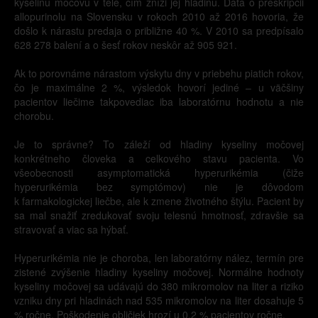
kyselinu močovú v tele, čím zníži jej hladinu. Dáta o preskripcii
allopurinolu na Slovensku v rokoch 2010 až 2016 hovoria, že
došlo k nárastu predaja o približne 40 %. V 2010 sa predpísalo
628 278 balení a o šesť rokov neskôr až 905 921.
Ak to porovnáme nárastom výskytu dny v priebehu piatich rokov,
čo je maximálne 2 %, výsledok hovorí jediné – u väčšiny
pacientov liečime takpovediac iba laboratórnu hodnotu a nie
chorobu.
Je to správne? To záleží od hladiny kyseliny močovej
konkrétneho človeka a celkového stavu pacienta. Vo
všeobecnosti asymptomatická hyperurikémia (čiže
hyperurikémia bez symptómov) nie je dôvodom
k farmakologickej liečbe, ale k zmene životného štýlu. Pacient by
sa mal snažiť zredukovať svoju telesnú hmotnosť, zdravšie sa
stravovať a viac sa hýbať.
Hyperurikémia nie je choroba, len laboratórny nález, termín pre
zistené zvýšenie hladiny kyseliny močovej. Normálne hodnoty
kyseliny močovej sa udávajú do 380 mikromolov na liter a riziko
vzniku dny pri hladinách nad 535 mikromolov na liter dosahuje 5
% ročne. Poškodenie obličiek hrozí u 0,2 % pacientov ročne.