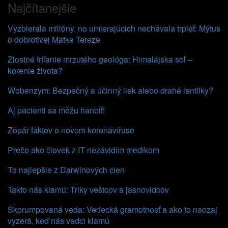
Najčítanejšie
Vyzbierala milióny, no umierajúcich nechávala trpieť: Mýtus
o dobrotivej Matke Tereze
Zlostné frfľanie mrzutého geológa: Himalájska soľ –
korenie života?
Wobenzym: Bezpečný a účinný liek alebo drahé lentilky?
Aj pacienti sa môžu hanbiť!
Zopár faktov o novom koronavíruse
Prečo ako človek z IT nezávidím medikom
To najlepšie z Darwinových cien
Takto nás klamú: Triky veštcov a jasnovidcov
Skorumpovaná veda: Vedecká gramotnosť a ako to naozaj
vyzerá, keď nás vedci klamú