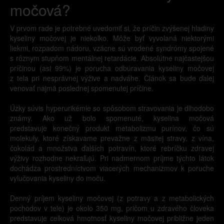
močová?
V prvom rade je potrebné uvedomiť si, že príčin zvýšenej hladiny
kyseliny močovej je niekoľko. Môže byť vyvolaná niektorými
liekmi, rozpadom nádoru, vzácne sú vrodené syndrómy spojené
s rôznym stupňom mentálnej retardácie. Absolútne najčastejšou
príčinou (asi 99%) je porucha odbúravania kyseliny močovej
z tela pri nesprávnej výžive a nadváhe. Článok sa bude ďalej
venovať najmä poslednej spomenutej príčine.
Úzky súvis hyperurikémie so spôsobom stravovania je dlhodobo
známy. Ako už bolo spomenuté, kyselina močová
predstavuje konečný produkt metabolizmu purínov, čo sú
molekuly, ktoré získavame prevažne z mäsitej stravy, z vína,
čokolád a množstva ďalších potravín, ktoré rebríčku zdravej
výživy rozhodne nekraľujú. Pri nadmernom príjme týchto látok
dochádza prostredníctvom viacerých mechanizmov k poruche
vylučovania kyseliny do moču.
Denný príjem kyseliny močovej (z potravy a z metabolických
pochodov v tele) je okolo 350 mg, pričom u zdravého človeka
predstavuje celková hmotnosť kyseliny močovej približne jeden