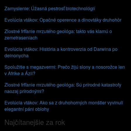
Zamyslenie: Úžasná pestrosť biotechnológií
Evolúcia vtákov: Opačné operence a dinovtáky druhohôr
Zlostné frfľanie mrzutého geológa: takto vás klamú o
zemetraseniach
Evolúcia vtákov: História a kontroverzia od Darwina po
deinonycha
Spolužitie s megazvermi: Prečo žijú slony a nosorožce len
v Afrike a Ázii?
Zlostné frfľanie mrzutého geológa: Sú prírodné katastrofy
naozaj prírodnými?
Evolúcia vtákov: Ako sa z druhohorných monštier vyvinuli
elegantní páni oblohy
Najčítanejšie za rok