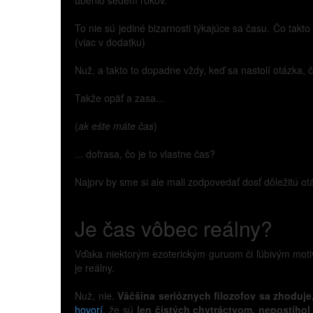
ubehlo sedem rokov.
To nie sú jediné bizarnosti týkajúce sa času. Čo tak
(viac v dodatku)
Nuž, a takto to dopadne vždy, keď sa nastolí otázka, 
Takže opäť a zasa...
(
ak ešte máte čas
)
... dofrasa, čo je to vlastne čas?
Najprv by sme si ale mali zodpovedať dosť dôležitú ot
Je čas vôbec reálny?
Vďaka niektorým ezoterickým guruom či ľúbivým motiva
je reálny.
Nuž, nie.
Väčšina serióznych filozofov sa zhoduje
hovorí
, že sú
len čistých chytráctvom, nepostihol 