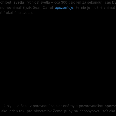
chlosti svetla
(rýchlosť svetla = cca 300-tisíc km za sekundu),
čas by
nu nevnímali (fyzik Sean Carroll
upozorňuje
, že nie je možné vnímať 
ie“ okolitého sveta).
 už plynutie času v porovnaní so stacionárnym pozorovateľom
spoma
i ako jeden rok, pre obyvateľov Zeme (tí by sa nepohybovali zďaleka tak