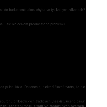
sti do budúcnosti, akosi chýba vo fyzikálnych zákonoch?
a času, ale nie celkom predmetného problému.
len ilúzia. Dokonca aj niektorí filozofi tvrdia, že nie
tsburghu o filozofických tradíciách „neexistujúceho času“
ôzni šarlatáni môžu stratiť vo fantazijných svetoch,