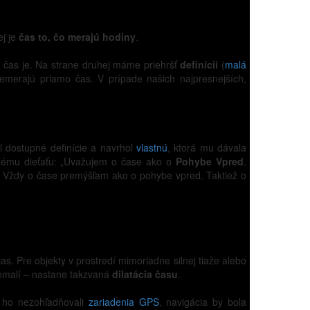
ej je
čas to, čo merajú hodiny
.
o čas je. Na strane druhej máme priehršť
definícií
(
malá
 nemerajú priamo čas. V prípade našich najpresnejších,
l dostupné definície a navrhol
vlastnú
, ktorá mu dávala
očnému dieťaťu: „Uvažujem o čase ako o
Pohybe Vpred
.
.. Vždy o čase premýšľam ako o pohybe vpred. Taktiež o
as. Pre objekty v prostredí mimoriadne silnej tiaže alebo
pomalí – nastane takzvaná
dilatácia času
.
y ho nezohľadňovali
zariadenia GPS
, navigácia by bola