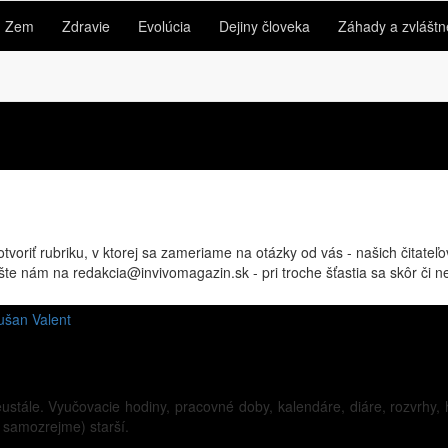
Zem
Zdravie
Evolúcia
Dejiny človeka
Záhady a zvláštn
oriť rubriku, v ktorej sa zameriame na otázky od vás - našich čitateľo
šte nám na redakcia@invivomagazin.sk - pri troche šťastia sa skôr či 
ušan Valent
tále. Vyučovacie hodiny, pracovné doby, kalendáre, diáre, rozvrhy,
, samozrejme) starší.