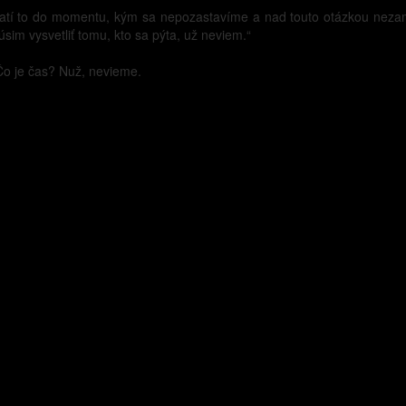
 platí to do momentu, kým sa nepozastavíme a nad touto otázkou nezamy
sim vysvetliť tomu, kto sa pýta, už neviem.“
Čo je čas? Nuž, nevieme.