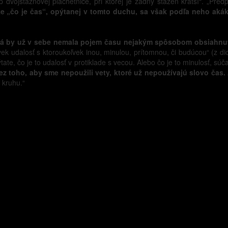
p dvojsťažňovej plachetnice, pri ktorej je zadný sťažeň kratší“. „Pr
ke „čo je čas“, opýtanej v tomto duchu, sa však podľa neho aká
orá by už v sebe nemala pojem času nejakým spôsobom obsiahnu
ek udalosť s ktoroukoľvek inou, minulou, prítomnou, či budúcou“ (z dict
ate, čo je to udalosť v protiklade s vecou. Alebo čo je to minulosť, sú
z toho, aby sme nepoužili vety, ktoré už nepoužívajú slovo čas.
 kruhu.“