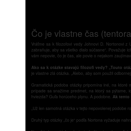
Čo je vlastne čas (tentor
Vráťme sa k filozofovi vedy Johnovi D. Nortonovi z 
zabraňuje, aby sa všetko dialo súčasne“. Považuje i
vám nepovie, čo je čas, ale povie o nejakom zaují
Ako sa k otázke stavajú filozofi vedy? „Touto ot
je vlastne zlá otázka. „Alebo, aby som použil odbornej
Gramatická podoba otázky pripomína iné, na ktoré 
prípade sa snažíme predmet, na ktorý sa pýtame, id
hviezda? Guľa horúceho plynu. A podobne.
Ak tento
„Už len samotná otázka v tejto nepovolenej podobe ro
Druhý typ otázky „čo je“ podľa Nortona vyžaduje nah