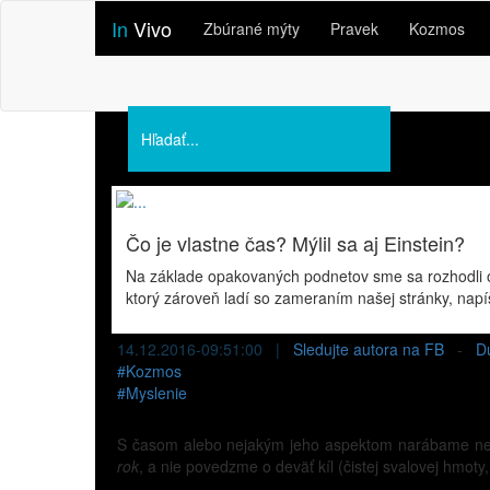
In
Vivo
Zbúrané mýty
Pravek
Kozmos
Podporte nás
O nás
Prednášky
Čo je vlastne čas? Mýlil sa aj Einstein?
Na základe opakovaných podnetov sme sa rozhodli otv
ktorý zároveň ladí so zameraním našej stránky, napí
14.12.2016-09:51:00 |
Sledujte autora na FB
-
D
#
Kozmos
#
Myslenie
S časom alebo nejakým jeho aspektom narábame neus
rok
, a nie povedzme o deväť kíl (čistej svalovej hmoty