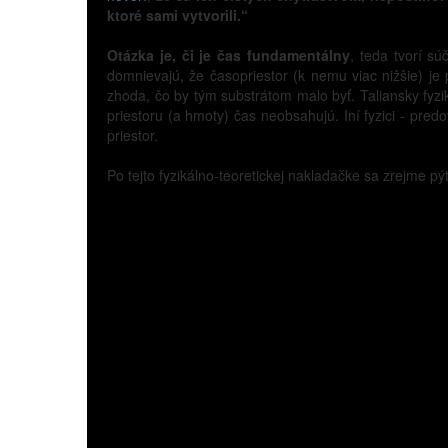
ktoré sami vytvorili.“
Otázka je, či je čas fundamentálny
, teda tvorí sú
domnievajú, že časopriestor (k nemu viac nižšie) j
zhoda, čo by tým substrátom malo byť. Taliansky fyzik
priestoru (a hmoty) čas neobsahujú. Iní fyzici - pred
priestor.
Po tejto fyzikálno-teoretickej nakladačke sa zrejme pý