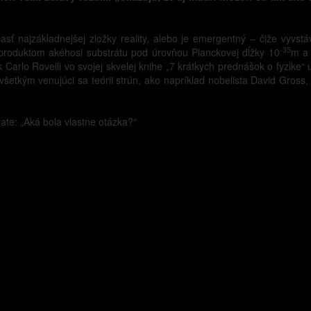
časť najzákladnejšej zložky reality, alebo je emergentný – čiže vyvstá
-35
e produktom akéhosi substrátu pod úrovňou Planckovej dĺžky 10
m a 
 Carlo Rovelli vo svojej skvelej knihe „7 krátkych prednášok o fyzike“ 
ovšetkým venujúci sa teórii strún, ako napríklad nobelista David Gros
tate: „Aká bola vlastne otázka?“