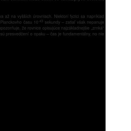
va až na vyšších úrovniach. Niektorí fyzici sa napríklad
-43
Planckovho času 10
sekundy – zatiaľ však nepanuje
upozorňuje, že rovnice opisujúce najzákladnejšie „zrnká“
s, sú presvedčení o opaku – čas je fundamentálny, no nie