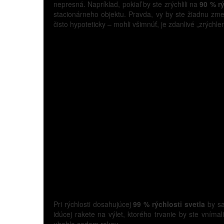
nepresná. Napríklad, pokiaľ by ste zrýchlili na
90 % rý
stacionárneho objektu. Pravda, vy by ste žiadnu zme
čisto hypoteticky – mohli všimnúť, je zdanlivé „zrýchlen
Pri rýchlosti dosahujúcej
99 % rýchlosti svetla
by sa
idúcej rakete na výlet, ktorého trvanie by ste vnímal