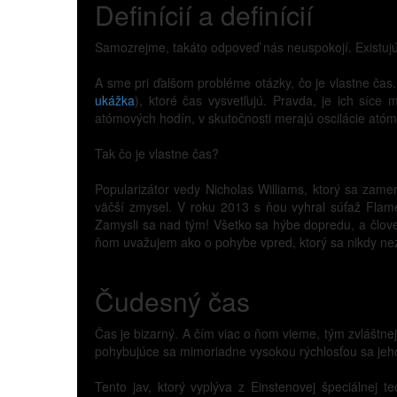
Definícií a definícií
Samozrejme, takáto odpoveď nás neuspokojí. Existujú a
A sme pri ďalšom probléme otázky, čo je vlastne čas
ukážka
), ktoré čas vysvetľujú. Pravda, je ich síce
atómových hodín, v skutočnosti merajú oscilácie atóm
Tak čo je vlastne čas?
Popularizátor vedy Nicholas Williams, ktorý sa zame
väčší zmysel. V roku 2013 s ňou vyhral súťaž Flam
Zamysli sa nad tým! Všetko sa hýbe dopredu, a člov
ňom uvažujem ako o pohybe vpred, ktorý sa nikdy nez
Čudesný čas
Čas je bizarný. A čím viac o ňom vieme, tým zvláštnej
pohybujúce sa mimoriadne vysokou rýchlosťou sa jeho
Tento jav, ktorý vyplýva z Einstenovej špeciálnej teó