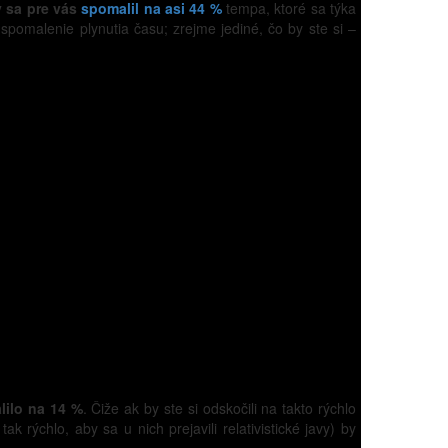
 sa pre vás
spomalil na asi 44 %
tempa, ktoré sa týka
spomalenie plynutia času; zrejme jediné, čo by ste si –
lilo na 14 %
. Čiže ak by ste si odskočili na takto rýchlo
 rýchlo, aby sa u nich prejavili relativistické javy) by