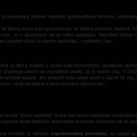
j iné prístupy. Einstein napríklad uprednostňoval definíciu, podľa ktor
. Na jednej strane sme upozorňovaní, že vlastne poriadne nevieme, č
 mnoho, no v skutočnosti nie sú veľmi uspokojivé. Napríklad hodiny
ov (obvykle cézia), ku ktorým dochádza... v priebehu času.
riava na deti a mládež, v snahe nájsť zrozumiteľné vysvetlenie zavrho
e Challenge určenú na vysvetlenie otázky, čo je vlastne čas, 11-r
ek vymyslel spôsob, ako sledovať tento pohyb vpred a nazvať ho čas.
mení, nikdy nezastane a ktorý nemožno nikdy zvrátiť.“
ší sa zdá. Vieme napríklad, že pre celý vesmír neexistuje univerzálny č
 plynutie oproti objektom, ktoré takýto extrémom vystavené nie sú, s
rie relativity, je nielenže
experimentálne potvrdený
, ale pokiaľ b