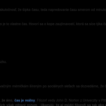
to skutočnosť, že šípka času, teda napredovanie času smerom od minulo
čo je to vlastne čas. Hovorí sa o kope zaujímavostí, ktorá sa síce týk
ázku.
čným mémičkám šíreným po sociálnych sieťach sa dozvedáme, že čas je 
, že áno,
čas je reálny
. Filozof vedy John D. Norton z Univerzity v Pit
ich však zdravý rozum. „Ukazujú, že aj múdri filozofi sa tak ako r