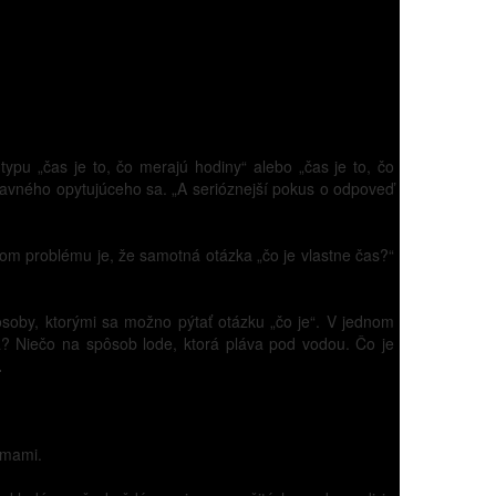
ypu „čas je to, čo merajú hodiny“ alebo „čas je to, čo
travného opytujúceho sa. „A serióznejší pokus o odpoveď
rom problému je, že samotná otázka „čo je vlastne čas?“
oby, ktorými sa možno pýtať otázku „čo je“. V jednom
a? Niečo na spôsob lode, ktorá pláva pod vodou. Čo je
.
jmami.