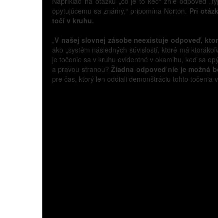
Napríklad na otázku „čo je to keč“ znie odpoveď „ty
opytujúcemu sa známy,“ pripomína Norton.
Pri otáz
točí v kruhu.
„
V našej slovnej zásobe neexistuje odpoveď, kt
ako „systém následných súvislostí, ktoré má ktorákoľv
je točenie sa v kruhu evidentné v okamihu, keď sa opýt
a pravou stranou?
Žiadna odpoveď nie je možná be
pre čas, ktorý len oddiali demonštráciu tohto točenia v