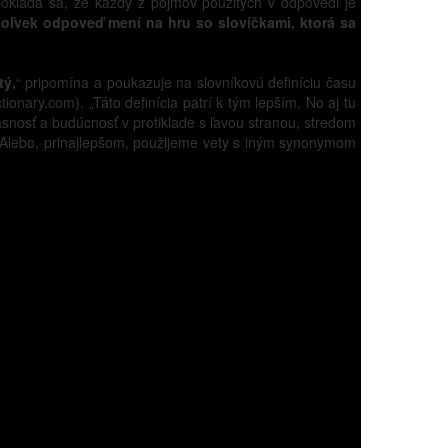
edpokladá sa, že každý z pojmov použitých v odpovedi je
koľvek odpoveď mení na hru so slovíčkami, ktorá sa
tý,
“ pripomína a poukazuje na slovníkovú definíciu času
ionary.com). „Táto definícia patrí k tým lepším. No aj tu
časnosť a budúcnosť v protiklade s ľavou stranou, stredom
Alebo, prinajlepšom, použijeme vety s iným synonymom