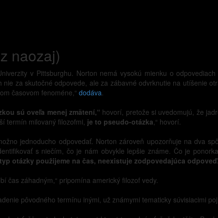
az naozaj)
Univerzity v Pittsburghu. Norton nemá vysokú mienku o odpovediach t
ch nie za skutočné odpovede, ale za zábavné odvrknutie na utíšenie o
mavom časovom fenoméne,“
dodáva
.
ázkou sú oveľa menej zmätení,“
hovorí, pretože si uvedomujú, že jad
ší termín milovaný filozofmi,
je to pseudo-otázka
,“ hovorí.
možno jednoducho odpovedať. Norton zároveň upozorňuje na dva spôs
entifikovať s niečím, čo je nám obvykle lepšie známe. Čo je ponork
 typ otázky použijeme na čas, neexistuje zodpovedajúca odpoveď
bí čas záhadným,“ pripomína americký filozof vedy.
radenie pôvodného termínu inými, už známymi tematicky súvisiacimi po