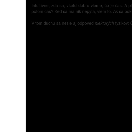
Intuitívne, zdá sa, všetci dobre vieme, čo je čas. A
potom čas? Keď sa ma nik nepýta, viem to. Ak sa pokú
V tom duchu sa nesie aj odpoveď
niektorých
fyzikov: 