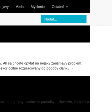
e javy
Veda
Myslenie
Ostatné
v. Ak sa chcete opýtať na nejaký zaujímavý problém,
neskôr ocitne rozpracovaný do podoby článku :)
 harmonogramy, cestovné poriadky... Hovorím, že som
o