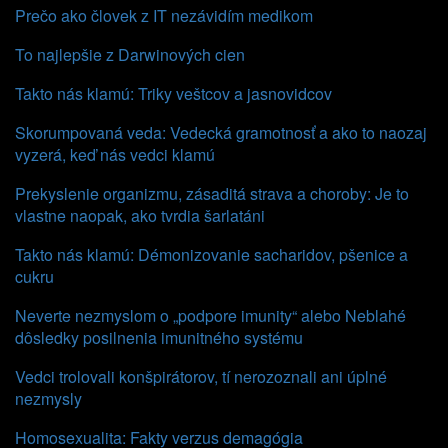
Prečo ako človek z IT nezávidím medikom
To najlepšie z Darwinových cien
Takto nás klamú: Triky veštcov a jasnovidcov
Skorumpovaná veda: Vedecká gramotnosť a ako to naozaj
vyzerá, keď nás vedci klamú
Prekyslenie organizmu, zásaditá strava a choroby: Je to
vlastne naopak, ako tvrdia šarlatáni
Takto nás klamú: Démonizovanie sacharidov, pšenice a
cukru
Neverte nezmyslom o „podpore imunity“ alebo Neblahé
dôsledky posilnenia imunitného systému
Vedci trolovali konšpirátorov, tí nerozoznali ani úplné
nezmysly
Homosexualita: Fakty verzus demagógia