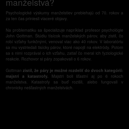
manželstvá?
Psychologické výskumy manželstiev prebiehajú od 70. rokov a
za ten čas priniesli viaceré objavy.
Na problematiku sa špecializuje napríklad profesor psychológie
John Gottman. Štúdiu tísícok manželských párov, aby zistil, čo
robí vzťahy funkčnými, venoval viac ako 40 rokov. V laboratóriu
sa mu vystriedali tisícky párov, ktoré napojil na elektródy. Potom
sa s nimi rozprával o ich vzťahu, zatiaľ čo meral ich fyziologické
reakcie. Rozhovor si páry zopakovali o 6 rokov.
Gottman
zistil, že páry je možné rozdeliť do dvoch kategórií:
majstri a katastrofy.
Majstri boli šťastní aj po 6 rokoch
manželstva. Katastrofy sa buď rozišli, alebo fungovali v
chronicky nešťastných manželstvách.