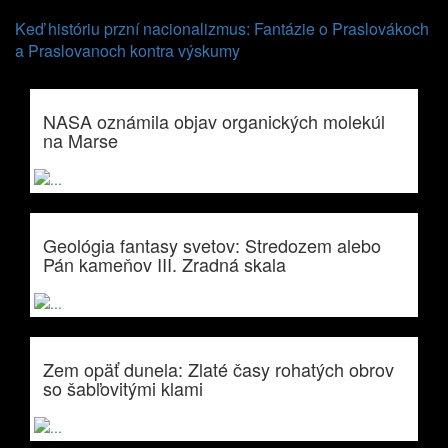
Keď históriu przní nacionalizmus: Fantázie o Praslovákoch
a Praslovanoch kontra výskumy
NASA oznámila objav organických molekúl
na Marse
Geológia fantasy svetov: Stredozem alebo
Pán kameňov III. Zradná skala
Zem opäť dunela: Zlaté časy rohatých obrov
so šabľovitými klami