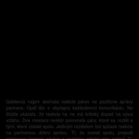
Gableová najprv skúmala reakcie párov na pozitívne správy
partnera. Opäť išlo o obyčajnú každodennú komunikáciu. No
štúdia ukázala, že reakcia na ne má kritický dopad na vývoj
vzťahu. Dva mesiace neskôr porovnala páry, ktoré sa rozišli s
tými, ktoré zostali spolu. Jediným rozdielom bol spôsob reakcie
na partnerovu dobrú správu. Tí, čo zostali spolu, prejavili
patrnerovi úprimný záujem a spoločne zdieľali jeho radosť. Tí,