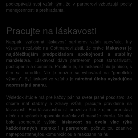
podkopávajú svoj vzťah tým, že v partnerovi vzbudzujú pocity
menejcennosti a prehliadania.
Pracujte na láskavosti
Naopak, vzájomná láskavosť partnerov vzťah upevňuje. Iný
výskum nezávisle na Gottmanovi zistil, že práve
láskavosť je
najdôležitejším predpokladom spokojnosti a stability
manželstva
. Láskavosť dáva partnerom pocit starostlivosti,
pochopenia a ocenenia. Problém je, že láskavosť nie je niečo, s
čím sa narodíte. Nie je možné sa vyhovárať na "genetickú
výbavu". Byť láskavý vo vzťahu je
náročná úloha vyžadujúca
neprestajnú snahu
.
Výsledok štúdie má pre každý pár na svete jasné posolstvo: ak
chcete mať stabilný a zdravý vzťah, pracujte pravidelne na
láskavosti. Pod láskavosťou si množstvo ľudí zrejme predstaví
niečo na spôsob kupovania darčekov či masáže chrbta. No ako
bolo spomenuté vyššie,
láskavosť sa oveľa viac týka
každodenných interakcií s partnerom
, počnúc tou zdanlivo
najnepodstatnejšou komunikáciou a reakciami na ňu.