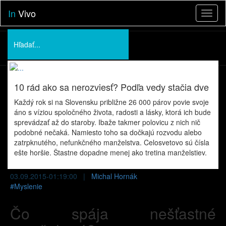
In
Vivo
Toggl
naviga
Podporte nás
O nás
10 rád ako sa nerozviesť? Podľa vedy stačia dve
Prednášky
Každý rok si na Slovensku približne 26 000 párov povie svoje
áno s víziou spoločného života, radosti a lásky, ktorá ich bude
sprevádzať až do staroby. Ibaže takmer polovicu z nich nič
podobné nečaká. Namiesto toho sa dočkajú rozvodu alebo
zatrpknutého, nefunkčného manželstva. Celosvetovo sú čísla
ešte horšie. Štastne dopadne menej ako tretina manželstiev.
03.09.2015-01:19:00 |
Michal Hornák
#
Myslenie
Čo spája nešťastné