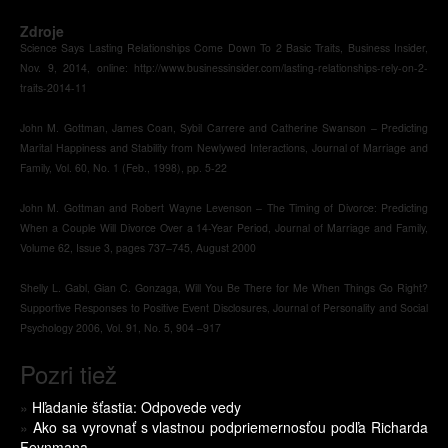
Zdroje
Science Says Lasting Relationships Come Down To 2 Basic Traits, Business Insider,
Nov. 9, 2014, online: http://www.businessinsider.com/lasting-relationships-rely-on-2-
traits-2014-11
John M. Gottman, James Coan, Sybil Carrere and Catherine Swanson – Predicting
Marital Happiness and Stability from Newlywed Interactions, Journal of Marriage and
Family, Vol. 60, No. 1 (Feb., 1998), pp. 5-22
John M. Gottman and Robert Wayne Levenson – The Timing of Divorce: Predicting
When a Couple Will Divorce Over a 14-Year Period, Journal of Marriage and Family,
Volume 62, Issue 3, pages 737–745, August 2000
Shelly L. Gabl, Gian C. Gonzaga, Will You Be There for Me When Things Go Right?
Supportive Responses to Positive Event Disclosures, Journal of Personality and Social
Psychology 2006, Vol. 91, No. 5, 904 –917
Pozri tiež
»
Hľadanie šťastia: Odpovede vedy
»
Ako sa vyrovnať s vlastnou podpriemernosťou podľa Richarda
Feynmana