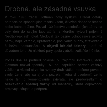
Drobná, ale zásadná vsuvka
V roku 1990 začal Gottman nový výskum. Hľadal detaily
potenciálne spôsobujúce rozdiel v tom, či vzťah dopadne štasne
alebo katastrofálne. Pozval 130 čerstvo zosobášených párov na
celý deň do svojho laboratória, z ktorého vytvoril príjemný
"bed&breakfast" lokál. Sledoval tak bežné voľnočasové aktivity
párov, napr. varenie, upratovanie, počúvanie hudby, stravovanie
či bežnú komunikáciu. A
objavil kritické faktory
, ktoré sú
dôvodom toho, že niektoré páry spolu vydržia, zatiaľ čo iné nie.
Počas dňa sa partneri pokúšali o vzájomnú interakciu, ktorú
Gottman nazval "ponuky". Ak bol napríklad partner vášnivý
vtáčkar a všimol si vonku vzácny druh vtáka, nadšene povedal
svojej žene, aby sa aj ona pozrela. Treba si uvedomiť, že tu
nejde len o komentovanie zvieraťa, ale predovšetkým o
očakávanie spätnej väzby
od manželky, ktorá odpoveďou
prejavuje záujem a podporu.