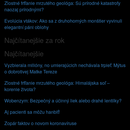
Zlostné frfľanie mrzutého geológa: Sú prírodné katastrofy
naozaj prírodnými?
Evolúcia vtákov: Ako sa z druhohorných monštier vyvinuli
elegantní páni oblohy
Najčítanejšie za rok
Najčítanejšie
Vyzbierala milióny, no umierajúcich nechávala trpieť: Mýtus
o dobrotivej Matke Tereze
Zlostné frfľanie mrzutého geológa: Himalájska soľ –
korenie života?
Wobenzym: Bezpečný a účinný liek alebo drahé lentilky?
Aj pacienti sa môžu hanbiť!
Zopár faktov o novom koronavíruse