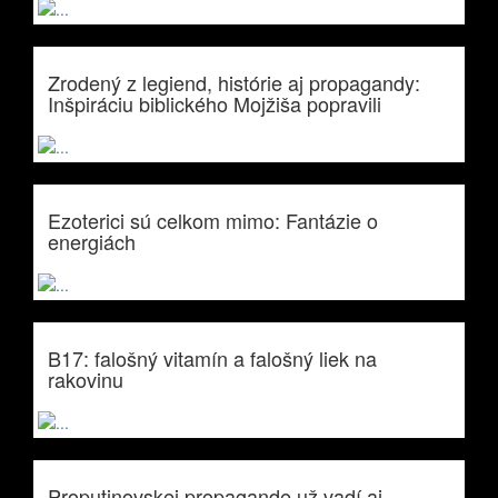
Zrodený z legiend, histórie aj propagandy:
Inšpiráciu biblického Mojžiša popravili
Ezoterici sú celkom mimo: Fantázie o
energiách
B17: falošný vitamín a falošný liek na
rakovinu
Proputinovskej propagande už vadí aj