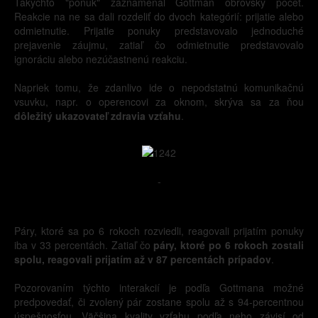
Takýchto "ponúk" zaznamenal Gottman obrovský počet.
Reakcie na ne sa dali rozdeliť do dvoch kategórií: prijatie alebo
odmietnutie. Prijatie ponuky predstavovalo jednoduché
prejavenie záujmu, zatiaľ čo odmietnutie predstavovalo
ignoráciu alebo nezúčastnenú reakciu.
Napriek tomu, že zdanlivo ide o nepodstatnú komunikačnú
vsuvku, napr. o operencovi za oknom, skrýva sa za ňou
dôležitý ukazovateľ zdravia vzťahu
.
-
Páry, ktoré sa po 6 rokoch rozviedli, reagovali prijatím ponuky
iba v 33 percentách. Zatiaľ čo
páry, ktoré po 6 rokoch zostali
spolu, reagovali prijatím až v 87 percentách prípadov
.
Pozorovaním týchto interakcií je podľa Gottmana možné
predpovedať, či zvolený pár zostane spolu až s 94-percentnou
úspešnosťou. Väčšina kvality vzťahu podľa neho závisí od