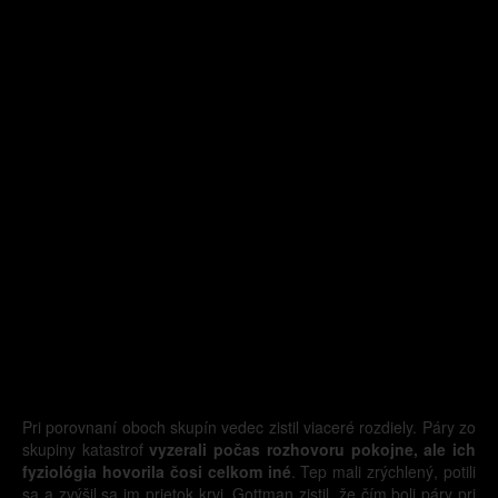
Pri porovnaní oboch skupín vedec zistil viaceré rozdiely. Páry zo
skupiny katastrof
vyzerali počas rozhovoru pokojne, ale ich
fyziológia hovorila čosi celkom iné
. Tep mali zrýchlený, potili
sa a zvýšil sa im prietok krvi. Gottman zistil, že čím boli páry pri