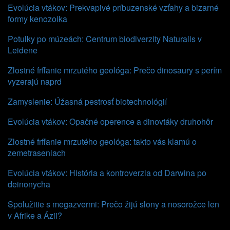
Evolúcia vtákov: Prekvapivé príbuzenské vzťahy a bizarné
formy kenozoika
Potulky po múzeách: Centrum biodiverzity Naturalis v
Leidene
Zlostné frfľanie mrzutého geológa: Prečo dinosaury s perím
vyzerajú naprd
Zamyslenie: Úžasná pestrosť biotechnológií
Evolúcia vtákov: Opačné operence a dinovtáky druhohôr
Zlostné frfľanie mrzutého geológa: takto vás klamú o
zemetraseniach
Evolúcia vtákov: História a kontroverzia od Darwina po
deinonycha
Spolužitie s megazvermi: Prečo žijú slony a nosorožce len
v Afrike a Ázii?