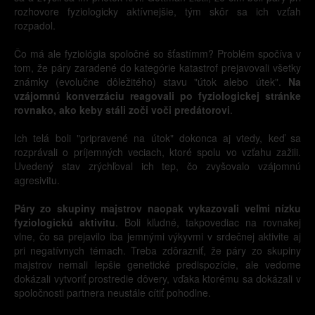
rozhovore fyziologicky aktívnejšie, tým skôr sa ich vzťah
rozpadol.
Čo má ale fyziológia spoločné so šťastímm? Problém spočíva v
tom, že páry zaradené do kategórie katastrof prejavovali všetky
známky (evolučne dôležitého) stavu "útok alebo útek".
Na
vzájomnú konverzáciu reagovali po fyziologickej stránke
rovnako, ako keby stáli zoči voči predátorovi
.
Ich telá boli "pripravené na útok" dokonca aj vtedy, keď sa
rozprávali o príjemných veciach, ktoré spolu vo vzťahu zažili.
Uvedený stav zrýchľoval ich tep, čo zvyšovalo vzájomnú
agresivitu.
Páry zo skupiny majstrov naopak vykazovali veľmi nízku
fyziologickú aktivitu
. Boli kľudné, takpovediac na rovnakej
vlne, čo sa prejavilo iba jemnými výkyvmi v srdečnej aktivite aj
pri negatívnych témach. Treba zdôrazniť, že páry zo skupiny
majstrov nemali lepšie genetické predispozície, ale vedome
dokázali vytvoriť prostredie dôvery, vďaka ktorému sa dokázali v
spoločnosti partnera neustále cítiť pohodlne.