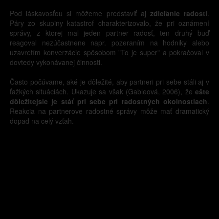
Pod láskavosťou si môžeme predstaviť aj
zdieľanie radosti
.
Páry zo skupiny katastrof charakterizovalo, že pri oznámení
správy, z ktorej mal jeden partner radosť, ten druhý buď
reagoval nezúčastnene napr. pozeraním na hodniky alebo
uzavretím konverzácie spôsobom "To je super" a pokračoval v
dovtedy vykonávanej činnosti.
Často počúvame, aké je dôležité, aby partneri pri sebe stáli aj v
ťažkých situáciách. Ukazuje sa však (Gableová, 2006), že
ešte
dôležitejsie je stáť pri sebe pri radostných okolnostiach
.
Reakcia na partnerove radostné správy môže mať dramatický
dopad na celý vzťah.