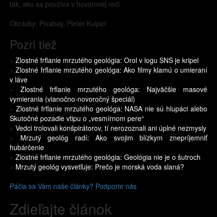
tak, ako sa používa v hovorovej reči
Obrázky: Pixabay, Pieter Kuiper
Pozri tiež
»
Zlostné frflanie mrzutého geológia: Orol v logu SNS je kripel
»
Zlostné frflanie mrzutého geológa: Ako filmy klamú o umieraní
v láve
»
Zlostné frflanie mrzutého geológa: Najväčšie masové
vymierania (vianočno-novoročný špeciál)
»
Zlostné frflanie mrzutého geológa: NASA nie sú hlupáci alebo
Skutočné pozadie vtipu o „vesmírnom pere“
»
Vedci trolovali konšpirátorov, tí nerozoznali ani úplné nezmysly
»
Mrzutý geológ radí: Ako svojim blízkym znepríjemniť
hubárčenie
»
Zlostné frflanie mrzutého geológia: Geológia nie je o šutroch
»
Mrzutý geológ vysvetľuje: Prečo je morská voda slaná?
Páčia sa Vám naše články? Podporte nás
Zdieľajte článok