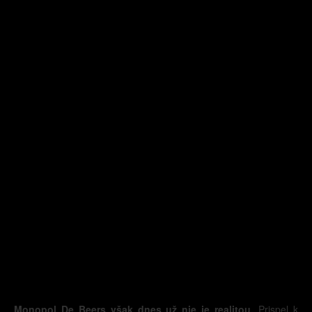
Monopol De Beers však dnes už nie je realitou.
Prispel k