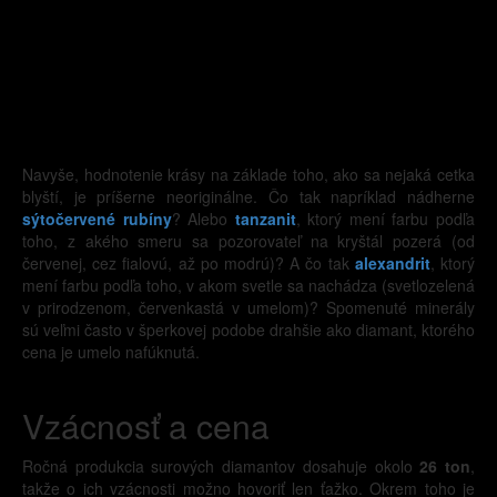
Navyše, hodnotenie krásy na základe toho, ako sa nejaká cetka
blyští, je príšerne neoriginálne. Čo tak napríklad nádherne
sýtočervené rubíny
? Alebo
tanzanit
, ktorý mení farbu podľa
toho, z akého smeru sa pozorovateľ na kryštál pozerá (od
červenej, cez fialovú, až po modrú)? A čo tak
alexandrit
, ktorý
mení farbu podľa toho, v akom svetle sa nachádza (svetlozelená
v prirodzenom, červenkastá v umelom)? Spomenuté minerály
sú veľmi často v šperkovej podobe drahšie ako diamant, ktorého
cena je umelo nafúknutá.
Vzácnosť a cena
Ročná produkcia surových diamantov dosahuje okolo
26 ton
,
takže o ich vzácnosti možno hovoriť len ťažko. Okrem toho je