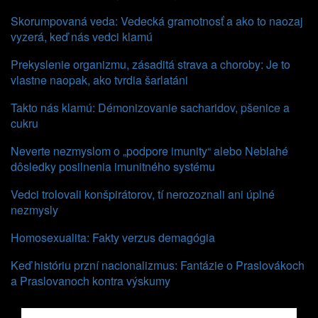
Skorumpovaná veda: Vedecká gramotnosť a ako to naozaj
vyzerá, keď nás vedci klamú
Prekyslenie organizmu, zásaditá strava a choroby: Je to
vlastne naopak, ako tvrdia šarlatáni
Takto nás klamú: Démonizovanie sacharidov, pšenice a
cukru
Neverte nezmyslom o „podpore imunity“ alebo Neblahé
dôsledky posilnenia imunitného systému
Vedci trolovali konšpirátorov, tí nerozoznali ani úplné
nezmysly
Homosexualita: Fakty verzus demagógia
Keď históriu przní nacionalizmus: Fantázie o Praslovákoch
a Praslovanoch kontra výskumy