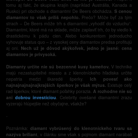
tomu aj fakt, že skupina krajín (napríklad Austrália, Kanada a
Rusko) pri obchode s diamantmi De Beers obchádza.
S cenou
diamantov to však príliš nepohlo.
Prečo? Môže byť za tým
strach – De Beers môže trh s diamantmi „vyhodiť do vzduchu“.
Diamantmi, ktoré má na sklade, môže zaplaviť trh, čo by viedlo k
drastickému k pádu cien. Alebo konkurentom jednoducho
vyhovuje status quo – z vysokej ceny diamantov predsa profitujú
aj oni.
Nech už je dôvod akýkoľvek, jedno je jasné: cena
diamantov je privysoká.
Diamanty určite nie sú bezcenné kusy kameňov.
V technike
majú nezastupiteľné miesto a z klenotníckeho hľadiska určite
nepatria medzi škaredé šperky.
Ich povesť ako
najnajnajnajnajkrajších šperkov je však mýtus.
Existuje celý
rad šperkov, ktoré diamant poľahky porazia.
A rozhodne nie sú
ani
dobrou investíciou
.
Celebrity ovešané diamantmi zrazu
vyzerajú hlúpejšie než obyčajne, všakže?
-
Poznámka:
diamant vybrúsený do klenotníckeho tvaru sa
nazýva briliant
, v článku sme však s pojmom diamant narábali