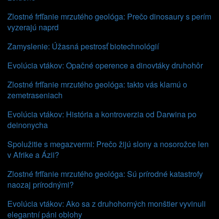
Zlostné frfľanie mrzutého geológa: Prečo dinosaury s perím
vyzerajú naprd
Zamyslenie: Úžasná pestrosť biotechnológií
Evolúcia vtákov: Opačné operence a dinovtáky druhohôr
Zlostné frfľanie mrzutého geológa: takto vás klamú o
zemetraseniach
Evolúcia vtákov: História a kontroverzia od Darwina po
deinonycha
Spolužitie s megazvermi: Prečo žijú slony a nosorožce len
v Afrike a Ázii?
Zlostné frfľanie mrzutého geológa: Sú prírodné katastrofy
naozaj prírodnými?
Evolúcia vtákov: Ako sa z druhohorných monštier vyvinuli
elegantní páni oblohy