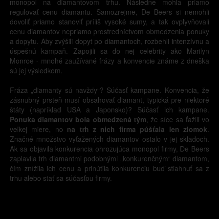
monopol na diamantovom trhu. Následne mohla priamo
regulovať cenu diamantu. Samozrejme, De Beers si nemohli
dovoliť priamo stanoviť príliš vysoké sumy, a tak ovplyvňovali
cenu diamantov nepriamo prostredníctvom obmedzenia ponuky
a dopytu. Aby zvýšili dopyt po diamantoch, rozbehli intenzívnu a
úspešnú kampaň. Zapojili sa do nej celebrity ako Marilyn
Monroe - mnohé zaužívané frázy a konvencie známe z dneška
sú jej výsledkom.
Fráza „diamanty sú navždy“? Súčasť kampane. Konvencia, že
zásnubný prsteň musí obsahovať diamant, typická pre niektoré
štáty (napríklad USA a Japonsko)? Súčasť ich kampane.
Ponuka diamantov bola obmedzená tým
, že síce sa ťažili vo
veľkej miere, no
na trh z nich firma púšťala len zlomok
.
Značné množstvo vyťažených diamantov ostalo v jej skladoch.
Ak sa objavila konkurencia ohrozujúca monopol firmy, De Beers
zaplavila trh diamantmi podobnými „konkurenčným“ diamantom,
čím znížila ich cenu a prinútila konkurenciu buď stiahnuť sa z
trhu alebo stať sa súčasťou firmy.