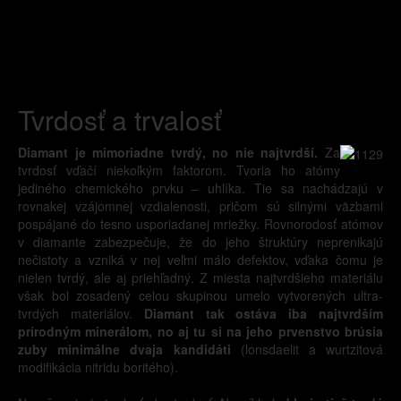
Tvrdosť a trvalosť
Diamant je mimoriadne tvrdý, no nie najtvrdší.
Za
tvrdosť vďačí niekoľkým faktorom. Tvoria ho atómy
jediného chemického prvku – uhlíka. Tie sa nachádzajú v
rovnakej vzájomnej vzdialenosti, pričom sú silnými väzbami
pospájané do tesno usporiadanej mriežky. Rovnorodosť atómov
v diamante zabezpečuje, že do jeho štruktúry neprenikajú
nečistoty a vzniká v nej veľmi málo defektov, vďaka čomu je
nielen tvrdý, ale aj priehľadný. Z miesta najtvrdšieho materiálu
však bol zosadený celou skupinou umelo vytvorených ultra-
tvrdých materiálov.
Diamant tak ostáva iba najtvrdším
prírodným minerálom, no aj tu si na jeho prvenstvo brúsia
zuby minimálne dvaja kandidáti
(lonsdaelit a wurtzitová
modifikácia nitridu boritého).