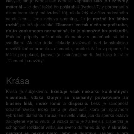
Navyše, nie je tvrdosť ako tvrdosť. Napríklad
sklo je tiež tvrdý
materiál
– je dosť ťažké ho poškrabať (tvrdosť 7, v porovnaní s
diamatnom ktorý má tvrdosť 10), ale každý si z čias radostného
vandalizmu... teda detstva spomína, že
je možné ho ľahko
rozbiť
, pretože je krehké.
Diamant len tak niečo nepoškrabe,
no to vonkoncom neznamená, že je nemožné ho poškodiť.
Početné prípady poškodenia diamantov v prsteňoch sú toho
svedkom. Ak ste teda niekedy uvažovali nad konštrukciou
nezničiteľného brnenia z diamantu, urobte tak iba v prípade, že
túžite po peknej, jagavej (a smiešnej) smrti. Asi toľko k fráze
„Diamant je navždy“.
Krása
Krása je subjektívna.
Existuje však niekoľko konkrétnych
vlastností, vďaka ktorým sú diamanty považované za
krásne: lesk, index lomu a disperzia.
Lesk je schopnosť
odrážať svetlo, index lomu je vlastnosť, ktorá pri správnom
vybrúsení diamantu zaručí, že svetlo vnikajúce do šperku ostáva
zachytené v jeho vnútri (a vďaka tomu je žiarivejší). Disperzia je
schopnosť rozkladať vnikajúce svetlo do farieb dúhy.
V skratke:
diamant je pekný preto, lebo je ligotavý, jagavý a hrá