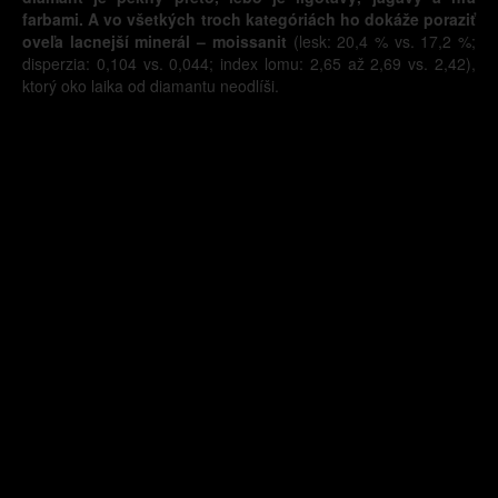
farbami. A vo všetkých troch kategóriách ho dokáže poraziť
oveľa lacnejší minerál – moissanit
(lesk: 20,4 % vs. 17,2 %;
disperzia: 0,104 vs. 0,044; index lomu: 2,65 až 2,69 vs. 2,42),
ktorý oko laika od diamantu neodlíši.