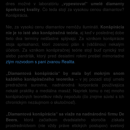
dnes možné v laboratóriu
„vypestovať“ umelé diamanty
šperkovej kvality
. Čo teda stojí za vysokou cenou diamantov?
Konšpirácia.
Nie, za vysokú cenu diamantov nemôžu ilumináti.
Konšpirácia
nie je to isté ako konšpiračná teória
, aj keď v poslednej dobe
tieto dva termíny nešťastne splývajú. Za vznikom konšpirácie
stoja sprisahanci, ktorí zosnovú plán s (väčšinou) nekalým
účelom. Za vznikom konšpiračnej teórie stojí buď cynický trol
alebo pandrlák, ktorý pred desiatimi rokmi prešiel mimoriadne
zlým rozvodom s pani zvanou Realita
.
„Diamantová konšpirácia“ by mala byť mokrým snom
každého konšpiračného teoretika
– v jej pozadí stojí umelo
predražená surovina, nadnárodná korporácia používajúca
nekalé praktiky a mediálna masáž. Napriek tomu o nej mnoho
konšpiračných teoretikov nikdy nepočulo (čo zrejme súvisí s ich
chronickým nezáujmom o skutočnosť).
„Diamantová konšpirácia“ sa viaže na nadnárodnú firmu De
Beers
, ktorá začiatkom dvadsiateho storočia získala
prostredníctvom (nie vždy práve etických postupov) svetový