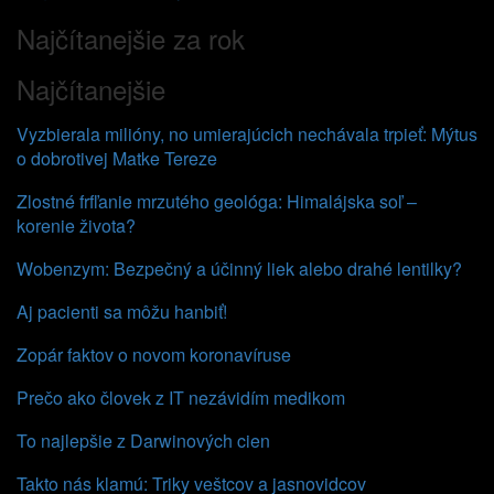
Najčítanejšie za rok
Najčítanejšie
Vyzbierala milióny, no umierajúcich nechávala trpieť: Mýtus
o dobrotivej Matke Tereze
Zlostné frfľanie mrzutého geológa: Himalájska soľ –
korenie života?
Wobenzym: Bezpečný a účinný liek alebo drahé lentilky?
Aj pacienti sa môžu hanbiť!
Zopár faktov o novom koronavíruse
Prečo ako človek z IT nezávidím medikom
To najlepšie z Darwinových cien
Takto nás klamú: Triky veštcov a jasnovidcov