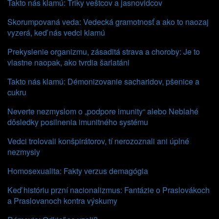
Takto nás klamú: Triky veštcov a jasnovidcov
Skorumpovaná veda: Vedecká gramotnosť a ako to naozaj
vyzerá, keď nás vedci klamú
Prekyslenie organizmu, zásaditá strava a choroby: Je to
vlastne naopak, ako tvrdia šarlatáni
Takto nás klamú: Démonizovanie sacharidov, pšenice a
cukru
Neverte nezmyslom o „podpore imunity“ alebo Neblahé
dôsledky posilnenia imunitného systému
Vedci trolovali konšpirátorov, tí nerozoznali ani úplné
nezmysly
Homosexualita: Fakty verzus demagógia
Keď históriu przní nacionalizmus: Fantázie o Praslovákoch
a Praslovanoch kontra výskumy