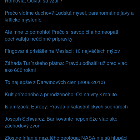
Rómovia: Odkiaľ sa vzali?
Prečo vidíme duchov? Ľudská myseľ, paranormálne javy a
kritické myslenie
Ale mne to pomohlo! Prečo si savopiči a homeopati
pochvaľujú neúčinné prípravky
Fingované pristátie na Mesiaci: 10 najväčších mýtov
Záhada Turínskeho plátna: Pravdu odhalili už pred viac
ako 600 rokmi
To najlepšie z Darwinových cien (2006-2010)
Kult prírodného a prirodzeného: Od naivity k realite
Islamizácia Európy: Pravda o katastrofických scenároch
Joseph Schwarcz: Bankovanie nepomôže viac ako
záchodový zvon
Zlostné frflanie mrzutého geológa: NASA nie sú hlupáci