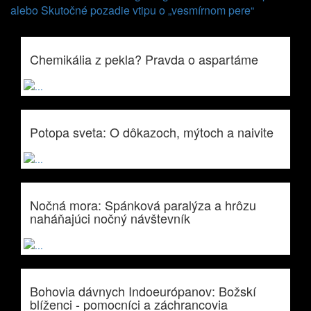
alebo Skutočné pozadie vtipu o „vesmírnom pere“
Chemikália z pekla? Pravda o aspartáme
Potopa sveta: O dôkazoch, mýtoch a naivite
Nočná mora: Spánková paralýza a hrôzu
naháňajúci nočný návštevník
Bohovia dávnych Indoeurópanov: Božskí
blíženci - pomocníci a záchrancovia