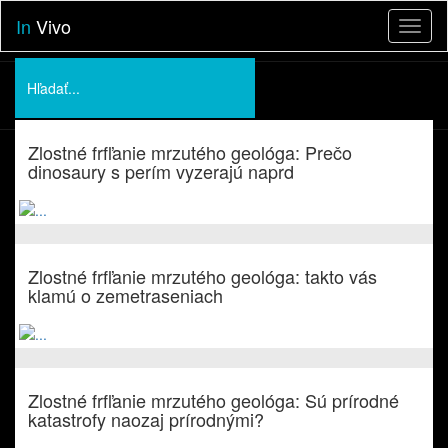
In
Vivo
Toggl
naviga
Podporte nás
Zlostné frfľanie mrzutého geológa: Prečo
O nás
dinosaury s perím vyzerajú naprd
Prednášky
Zlostné frfľanie mrzutého geológa: takto vás
klamú o zemetraseniach
Zlostné frfľanie mrzutého geológa: Sú prírodné
katastrofy naozaj prírodnými?