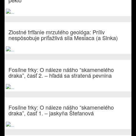
peklo
Zlostné frfľanie mrzutého geológa: Príliv
nespôsobuje príťažlivá sila Mesiaca (a Slnka)
Fosílne frky: O náleze nášho “skamenelého
draka”, časť 2. – hľadá sa stratená pevnina
Fosílne frky: O náleze nášho “skamenelého
draka”, časť 1. – jaskyňa Štefanová