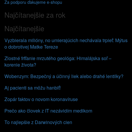
Za podporu ďakujeme e-shopu
Najčítanejšie za rok
Najčítanejšie
Vyzbierala milióny, no umierajúcich nechávala trpieť: Mýtus
o dobrotivej Matke Tereze
Zlostné frfľanie mrzutého geológa: Himalájska soľ –
korenie života?
Wobenzym: Bezpečný a účinný liek alebo drahé lentilky?
Aj pacienti sa môžu hanbiť!
Zopár faktov o novom koronavíruse
Prečo ako človek z IT nezávidím medikom
To najlepšie z Darwinových cien