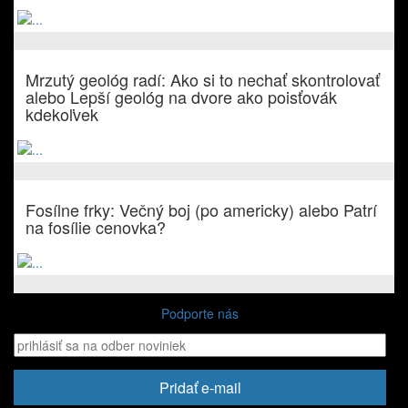
Mrzutý geológ radí: Ako si to nechať skontrolovať
alebo Lepší geológ na dvore ako poisťovák
kdekoľvek
Fosílne frky: Večný boj (po americky) alebo Patrí
na fosílie cenovka?
Podporte nás
Pridať e-mail