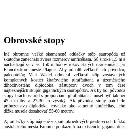
Obrovské stopy
Iné ohromne veľké skamenené odtlačky stôp sauropóda už
skutočne zanechalo zviera rozmerov amficéliasa. Sú široké 1,5 m a
nachádzajú sa v asi 150 miliónov rokov starých usadeninách pri
Francúzskom meste Plagne. Aby odhalil veľkosť ich pôvodcu,
paleontológ Matt Wedel odmeral veľkosti stôp zostavených
kompletných kostier žirafovitého giraffatitana a územčistého
dlhochvostého diplodoka, zástupcov dvoch v tom čase
najbežnejších skupín gigantických sauropódov. Ak by bol pôvodca
stopy brachiosaurid s proporciami giraffatitana, musel byť takmer
45 m dlhý a 27-30 m vysoký. Ak pôvodca stopy patril do
príbuzenstva diplodoka, rovnako ako samotný amficélias, jeho
dĺžka musela dosahovať 55-60 metrov.
Aj odtlačky stôp nájdené v spodnokriedových pieskovcoch blízko
austrálskeho mesta Broome poukazujú na existenciu giganta dnes