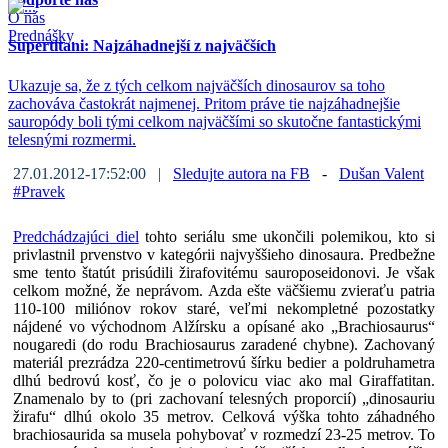
O nás
Prednášky
Supertitani: Najzáhadnejší z najväčších
Ukazuje sa, že z tých celkom najväčších dinosaurov sa toho
zachováva častokrát najmenej. Pritom práve tie najzáhadnejšie
sauropódy boli tými celkom najväčšími so skutočne fantastickými
telesnými rozmermi.
27.01.2012-17:52:00 |
Sledujte autora na FB
-
Dušan Valent
#
Pravek
Predchádzajúci diel
tohto seriálu sme ukončili polemikou, kto si
privlastnil prvenstvo v kategórii najvyššieho dinosaura. Predbežne
sme tento štatút prisúdili žirafovitému sauroposeidonovi. Je však
celkom možné, že neprávom. Azda ešte väčšiemu zvieraťu patria
110-100 miliónov rokov staré, veľmi nekompletné pozostatky
nájdené vo východnom Alžírsku a opísané ako „Brachiosaurus“
nougaredi (do rodu Brachiosaurus zaradené chybne). Zachovaný
materiál prezrádza 220-centimetrovú šírku bedier a poldruhametra
dlhú bedrovú kosť, čo je o polovicu viac ako mal Giraffatitan.
Znamenalo by to (pri zachovaní telesných proporcií) „dinosauriu
žirafu“ dlhú okolo 35 metrov. Celková výška tohto záhadného
brachiosaurida sa musela pohybovať v rozmedzí 23-25 metrov. To