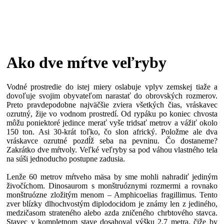
Ako dve mŕtve veľryby
Vodné prostredie do istej miery oslabuje vplyv zemskej tiaže a
dovoľuje svojim obyvateľom narastať do obrovských rozmerov.
Preto pravdepodobne najväčšie zviera všetkých čias, vráskavec
ozrutný, žije vo vodnom prostredí. Od rypáku po koniec chvosta
môžu poniektoré jedince merať vyše tridsať metrov a vážiť okolo
150 ton. Asi 30-krát toľko, čo slon africký. Položme ale dva
vráskavce ozrutné pozdĺž seba na pevninu. Čo dostaneme?
Zakrátko dve mŕtvoly. Veľké veľryby sa pod váhou vlastného tela
na súši jednoducho postupne zadusia.
Lenže 60 metrov mŕtveho mäsa by sme mohli nahradiť jediným
živočíchom. Dinosaurom s monštruóznymi rozmermi a rovnako
monštruózne zložitým menom – Amphicoelias fragillimus. Tento
zver blízky dlhochvostým diplodocidom je známy len z jediného,
medzičasom strateného alebo azda zničeného chrbtového stavca.
Stavec v kompletnom stave dosahoval výšku 2,7 metra, čiže by