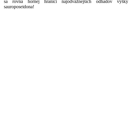
sa rovná hornej hranici najodvážnejších odhadov výšky
sauroposeidona!