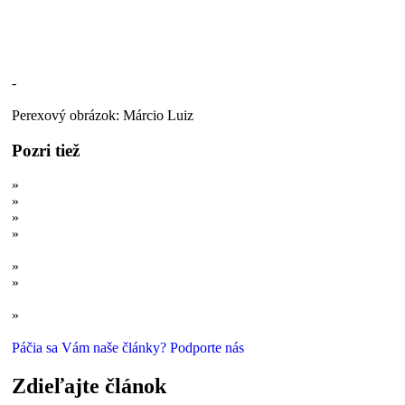
-
Perexový obrázok: Márcio Luiz
Pozri tiež
»
Supertitani: Najväčší z najväčších
»
Žijeme v ére trpaslíkov?
»
Supertitani: Tajomstvo gigantov
»
Obývali Zem obri? Alebo: Keď chýbajú dôkazy, pomocnú ruku
podá Fotoshop
»
8 prípadov, keď sa evolúcia dinosaurov zbláznila
»
A najobrovitejším suchozemským cicavcom všetkých čias sa
stáva...
»
S hlavou v oblakoch: Rozmanitosť dinosaurích gigantov
Páčia sa Vám naše články? Podporte nás
Zdieľajte článok