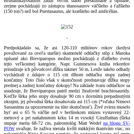
Bruhathkayosaurus zatiaľ veľmi slabo preskúmané a opísané,
zrejme pochádzajú zo zástupcu titanosaurov väčšieho a ťažšieho
(150 ton?) než bol Puertasaurus, ale kratšieho než amficélias.
-
Predpokladalo sa, že asi 120-110 miliónov rokov (kedysi
považované za oveľa staršie) skamenelé odtlačky stôp z Maroka
opísané ako Breviparopus možno pochádzajú z ďalšieho zvera
tejto veľkostnej kategórie. Napr. Guinnesova kniha rekordov
prisudzuje ich pôvodcovi dĺžku takmer 50 m. Lenže takéto odhady
vychádzali z údajov o 115 cm dlhom odtlačku stopy zadnej
končatiny. Toto číslo však v skutočnosti predstavuje dĺžku stopy
prednej a zadnej končatiny dokopy! Na základe tvaru odtlačkov sa
usudzuje, že Breviparopus patril medzi žirafovité brachiosauridy.
Keďže šírka jeho stopy dosahuje 90 cm s dovnútra prepadnutými
okrajmi, jej pôvodná šírka dosahovala asi 115 cm (*vďaka Nimovi
Sassanimu za upozornenie na túto skutočnosť). Živé zviera muselo
byť asi o 65 % väčšie než v berlínskom múzeu vystavený 22-
metrový a pri natiahnutom krku 14 m vysoký Giraffatitan (šírka
stupaje meria 68-72 cm, paleontológ Matt Wedel
na blogu SV-
POW
uvažuje, že zaživa merala kvôli mäkkým tkanivám viac, no
paleontológ Nima Sassani namieta, že zostavená kostra má prsty