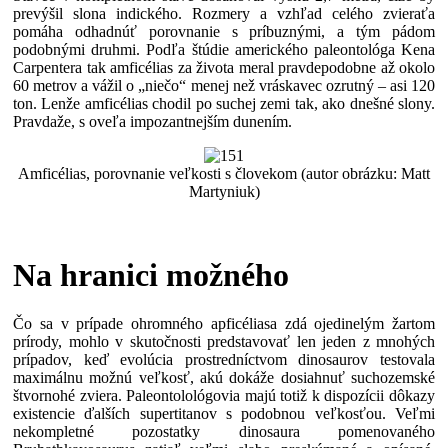
prevýšil slona indického. Rozmery a vzhľad celého zvieraťa
pomáha odhadnúť porovnanie s príbuznými, a tým pádom
podobnými druhmi. Podľa štúdie amerického paleontológa Kena
Carpentera tak amficélias za života meral pravdepodobne až okolo
60 metrov a vážil o „niečo“ menej než vráskavec ozrutný – asi 120
ton. Lenže amficélias chodil po suchej zemi tak, ako dnešné slony.
Pravdaže, s oveľa impozantnejším dunením.
Amficélias, porovnanie veľkosti s človekom (autor obrázku: Matt
Martyniuk)
Na hranici možného
Čo sa v prípade ohromného apficéliasa zdá ojedinelým žartom
prírody, mohlo v skutočnosti predstavovať len jeden z mnohých
prípadov, keď evolúcia prostredníctvom dinosaurov testovala
maximálnu možnú veľkosť, akú dokáže dosiahnuť suchozemské
štvornohé zviera. Paleontolológovia majú totiž k dispozícii dôkazy
existencie ďalších supertitanov s podobnou veľkosťou. Veľmi
nekompletné pozostatky dinosaura pomenovaného