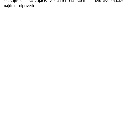
skákajúcich ako zajace. V ďalších článkoch na tieto dve otázky
nájdete odpovede.