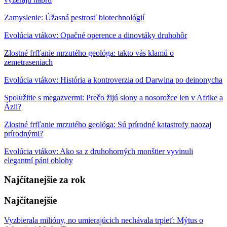
Zamyslenie: Úžasná pestrosť biotechnológií
Evolúcia vtákov: Opačné operence a dinovtáky druhohôr
Zlostné frfľanie mrzutého geológa: takto vás klamú o
zemetraseniach
Evolúcia vtákov: História a kontroverzia od Darwina po deinonycha
Spolužitie s megazvermi: Prečo žijú slony a nosorožce len v Afrike a
Ázii?
Zlostné frfľanie mrzutého geológa: Sú prírodné katastrofy naozaj
prírodnými?
Evolúcia vtákov: Ako sa z druhohorných monštier vyvinuli
elegantní páni oblohy
Najčítanejšie za rok
Najčítanejšie
Vyzbierala milióny, no umierajúcich nechávala trpieť: Mýtus o