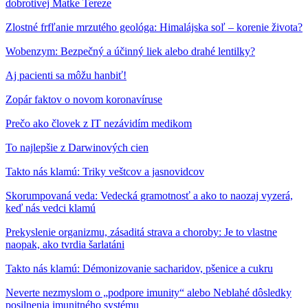
dobrotivej Matke Tereze
Zlostné frfľanie mrzutého geológa: Himalájska soľ – korenie života?
Wobenzym: Bezpečný a účinný liek alebo drahé lentilky?
Aj pacienti sa môžu hanbiť!
Zopár faktov o novom koronavíruse
Prečo ako človek z IT nezávidím medikom
To najlepšie z Darwinových cien
Takto nás klamú: Triky veštcov a jasnovidcov
Skorumpovaná veda: Vedecká gramotnosť a ako to naozaj vyzerá,
keď nás vedci klamú
Prekyslenie organizmu, zásaditá strava a choroby: Je to vlastne
naopak, ako tvrdia šarlatáni
Takto nás klamú: Démonizovanie sacharidov, pšenice a cukru
Neverte nezmyslom o „podpore imunity“ alebo Neblahé dôsledky
posilnenia imunitného systému