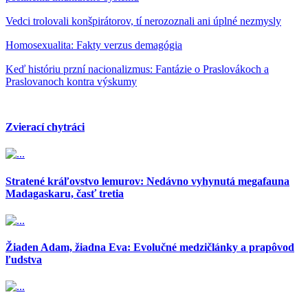
Vedci trolovali konšpirátorov, tí nerozoznali ani úplné nezmysly
Homosexualita: Fakty verzus demagógia
Keď históriu przní nacionalizmus: Fantázie o Praslovákoch a
Praslovanoch kontra výskumy
Zvierací chytráci
Stratené kráľovstvo lemurov: Nedávno vyhynutá megafauna
Madagaskaru, časť tretia
Žiaden Adam, žiadna Eva: Evolučné medzičlánky a prapôvod
ľudstva