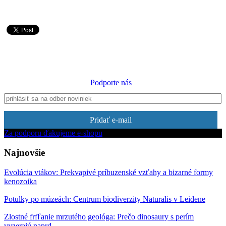
Podporte nás
Pridať e-mail
Za podporu ďakujeme e-shopu
Najnovšie
Evolúcia vtákov: Prekvapivé príbuzenské vzťahy a bizarné formy
kenozoika
Potulky po múzeách: Centrum biodiverzity Naturalis v Leidene
Zlostné frfľanie mrzutého geológa: Prečo dinosaury s perím
vyzerajú naprd