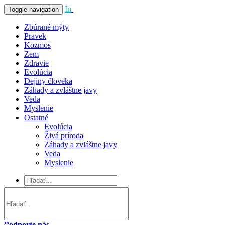
In
Vivo
Toggle navigation
Zbúrané mýty
Pravek
Kozmos
Zem
Zdravie
Evolúcia
Dejiny človeka
Záhady a zvláštne javy
Veda
Myslenie
Ostatné
Evolúcia
Živá príroda
Záhady a zvláštne javy
Veda
Myslenie
Podporte nás