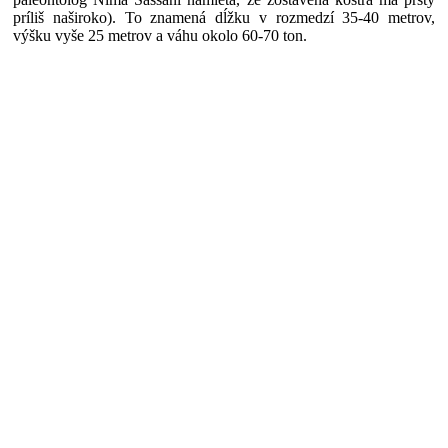
príliš naširoko). To znamená dĺžku v rozmedzí 35-40 metrov,
výšku vyše 25 metrov a váhu okolo 60-70 ton.