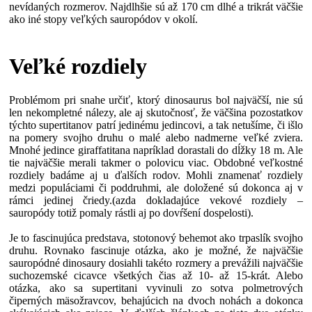
nevídaných rozmerov. Najdlhšie sú až 170 cm dlhé a trikrát väčšie
ako iné stopy veľkých sauropódov v okolí.
Veľké rozdiely
Problémom pri snahe určiť, ktorý dinosaurus bol najväčší, nie sú
len nekompletné nálezy, ale aj skutočnosť, že väčšina pozostatkov
týchto supertitanov patrí jedinému jedincovi, a tak netušíme, či išlo
na pomery svojho druhu o malé alebo nadmerne veľké zviera.
Mnohé jedince giraffatitana napríklad dorastali do dĺžky 18 m. Ale
tie najväčšie merali takmer o polovicu viac. Obdobné veľkostné
rozdiely badáme aj u ďalších rodov. Mohli znamenať rozdiely
medzi populáciami či poddruhmi, ale doložené sú dokonca aj v
rámci jedinej čriedy.(azda dokladajúce vekové rozdiely –
sauropódy totiž pomaly rástli aj po dovŕšení dospelosti).
Je to fascinujúca predstava, stotonový behemot ako trpaslík svojho
druhu. Rovnako fascinuje otázka, ako je možné, že najväčšie
sauropódné dinosaury dosiahli takéto rozmery a prevážili najväčšie
suchozemské cicavce všetkých čias až 10- až 15-krát. Alebo
otázka, ako sa supertitani vyvinuli zo sotva polmetrových
čiperných mäsožravcov, behajúcich na dvoch nohách a dokonca